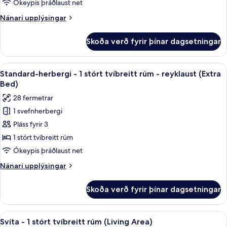
2
Ókeypis þráðlaust net
einbreið
Nánari
Nánari upplýsingar
rúm
upplýsingar
-
fyrir
Skoða verð fyrir þínar dagsetningar
Herbergi
gott
-
aðgengi
2
Skoða
Rúmföt af bestu gerð, dúnsængur, r
-
3
einbreið
Standard-herbergi - 1 stórt tvíbreitt rúm - reyklaust (Extra
allar
reykherbergi
rúm
Bed)
-
myndir
28 fermetrar
gott
fyrir
aðgengi
1 svefnherbergi
Standard-
-
Pláss fyrir 3
herbergi
reykherbergi
-
1 stórt tvíbreitt rúm
1
Ókeypis þráðlaust net
stórt
Nánari
Nánari upplýsingar
tvíbreitt
upplýsingar
rúm
fyrir
Skoða verð fyrir þínar dagsetningar
Standard-
-
herbergi
reyklaust
-
Skoða
Rúmföt af bestu gerð, dúnsængur, r
(Extra
2
1
Svíta - 1 stórt tvíbreitt rúm (Living Area)