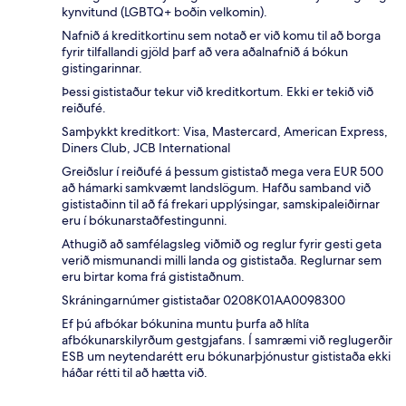
kynvitund (LGBTQ+ boðin velkomin).
Nafnið á kreditkortinu sem notað er við komu til að borga
fyrir tilfallandi gjöld þarf að vera aðalnafnið á bókun
gistingarinnar.
Þessi gististaður tekur við kreditkortum. Ekki er tekið við
reiðufé.
Samþykkt kreditkort: Visa, Mastercard, American Express,
Diners Club, JCB International
Greiðslur í reiðufé á þessum gististað mega vera EUR 500
að hámarki samkvæmt landslögum. Hafðu samband við
gististaðinn til að fá frekari upplýsingar, samskipaleiðirnar
eru í bókunarstaðfestingunni.
Athugið að samfélagsleg viðmið og reglur fyrir gesti geta
verið mismunandi milli landa og gististaða. Reglurnar sem
eru birtar koma frá gististaðnum.
Skráningarnúmer gististaðar 0208Κ01AA0098300
Ef þú afbókar bókunina muntu þurfa að hlíta
afbókunarskilyrðum gestgjafans. Í samræmi við reglugerðir
ESB um neytendarétt eru bókunarþjónustur gististaða ekki
háðar rétti til að hætta við.