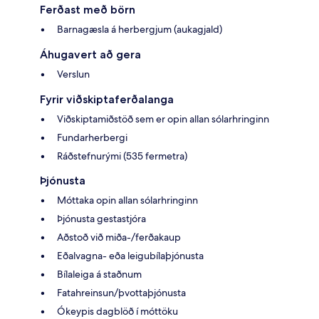
Ferðast með börn
Barnagæsla á herbergjum (aukagjald)
Áhugavert að gera
Verslun
Fyrir viðskiptaferðalanga
Viðskiptamiðstöð sem er opin allan sólarhringinn
Fundarherbergi
Ráðstefnurými (535 fermetra)
Þjónusta
Móttaka opin allan sólarhringinn
Þjónusta gestastjóra
Aðstoð við miða-/ferðakaup
Eðalvagna- eða leigubílaþjónusta
Bílaleiga á staðnum
Fatahreinsun/þvottaþjónusta
Ókeypis dagblöð í móttöku