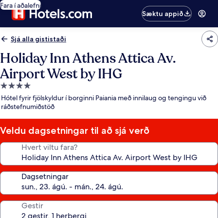
Fara í aðalefni
Sæktu appið
Sjá alla gististaði
Holiday Inn Athens Attica Av.
Airport West by IHG
4.0
stjörnu
Hótel fyrir fjölskyldur í borginni Paiania með innilaug og tengingu við
gististaður
ráðstefnumiðstöð
Veldu dagsetningar til að sjá verð
Hvert viltu fara?
Dagsetningar
Gestir