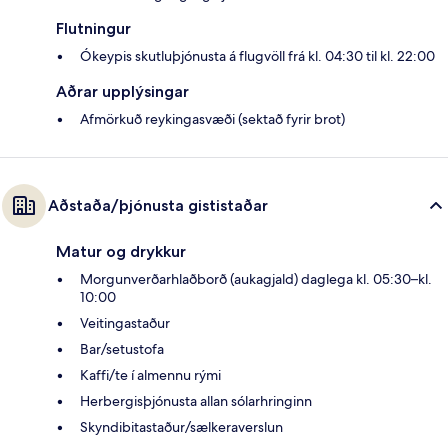
Flutningur
Ókeypis skutluþjónusta á flugvöll frá kl. 04:30 til kl. 22:00
Aðrar upplýsingar
Afmörkuð reykingasvæði (sektað fyrir brot)
Aðstaða/þjónusta gististaðar
Matur og drykkur
Morgunverðarhlaðborð (aukagjald) daglega kl. 05:30–kl.
10:00
Veitingastaður
Bar/setustofa
Kaffi/te í almennu rými
Herbergisþjónusta allan sólarhringinn
Skyndibitastaður/sælkeraverslun