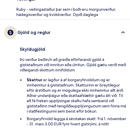
Ruby - veitingastaður þar sem í boði eru morgunverður,
hádegisverður og kvöldverður. Opið daglega
Gjöld og reglur
Skyldugjöld
Þú verður beðin/n að greiða eftirfarandi gjöld á
gististaðnum við innritun eða útritun. Gjöld gætu verið með
viðeigandi sköttum inniföldum:
Skattur
er lagður á af borgaryfirvöldum og er
innheimtur á gististaðnum. Skatturinn er breytilegur
eftir árstíðum og er mögulega ekki innheimtur allt árið.
Aðrar undanþágur eða skattaafslættir gætu átt við. Til
að fá frekari upplýsingar skaltu hafa samband við
gististaðinn með tengiliðaupplýsingunum sem finna má
í staðfestingunni sem berst eftir bókun.
Borgaryfirvöld leggja á sérstakan skatt: Frá 1. nóvember
- 31. mars 3.00 EUR fyrir hvert gistirými, á nótt