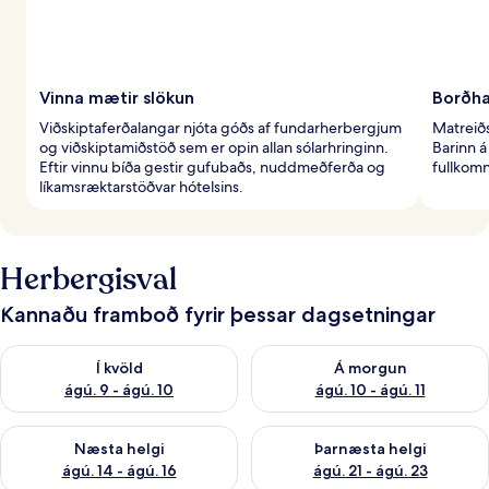
Vinna mætir slökun
Borðha
Viðskiptaferðalangar njóta góðs af fundarherbergjum
Matreiðs
og viðskiptamiðstöð sem er opin allan sólarhringinn.
Barinn á
Eftir vinnu bíða gestir gufubaðs, nuddmeðferða og
fullkom
líkamsræktarstöðvar hótelsins.
Herbergisval
Kannaðu framboð fyrir þessar dagsetningar
Athuga framboð í kvöld ágú. 9 - ágú. 10
Athuga framboð á morgun ágú.
Í kvöld
Á morgun
ágú. 9 - ágú. 10
ágú. 10 - ágú. 11
Athuga framboð næstu helgi ágú. 14 - ágú. 16
Athuga framboð þarnæstu helg
Næsta helgi
Þarnæsta helgi
ágú. 14 - ágú. 16
ágú. 21 - ágú. 23