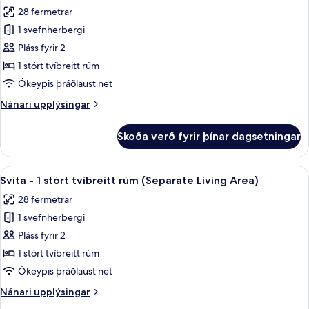
allar
stórt
Bed)
28 fermetrar
tvíbreitt
myndir
rúm
1 svefnherbergi
fyrir
-
Svíta
Pláss fyrir 2
reyklaust
-
(Extra
1 stórt tvíbreitt rúm
Bed)
1
Ókeypis þráðlaust net
stórt
Nánari
Nánari upplýsingar
tvíbreitt
upplýsingar
rúm
fyrir
Skoða verð fyrir þínar dagsetningar
Svíta
(Living
-
Area)
1
Skoða
Rúmföt af bestu gerð, dúnsængur, r
2
stórt
Svíta - 1 stórt tvíbreitt rúm (Separate Living Area)
allar
tvíbreitt
28 fermetrar
rúm
myndir
(Living
1 svefnherbergi
fyrir
Area)
Svíta
Pláss fyrir 2
-
1 stórt tvíbreitt rúm
1
Ókeypis þráðlaust net
stórt
Nánari
Nánari upplýsingar
tvíbreitt
upplýsingar