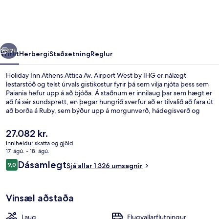
Attica
Av.
Airport
rra
Næsta
West
17+
Yfirlit
Herbergi
Staðsetning
Reglur
by
Holiday Inn Athens Attica Av. Airport West by IHG er nálægt
IHG
lestarstöð og telst úrvals gistikostur fyrir þá sem vilja njóta þess sem
Paiania hefur upp á að bjóða. Á staðnum er innilaug þar sem hægt er
að fá sér sundsprett, en þegar hungrið sverfur að er tilvalið að fara út
að borða á Ruby, sem býður upp á morgunverð, hádegisverð og
kvöldverð. Ókeypis flugvallarrúta, bar/setustofa og
líkamsræktarstöð eru einnig á staðnum. Meðal þess sem ferðamenn
Núverandi
27.082 kr.
sem hafa heimsótt staðinn eru sérstaklega ánægðir með eru
verð
inniheldur skatta og gjöld
hjálpsamt starfsfólk og veitingastaðurinn.
er
17. ágú. - 18. ágú.
Útsýni úr herberginu
27.082 kr.
Umsagnir
Dásamlegt
9,0
Sjá allar 1.326 umsagnir
9,0 af 10
Vinsæl aðstaða
Laug
Flugvallarflutningur