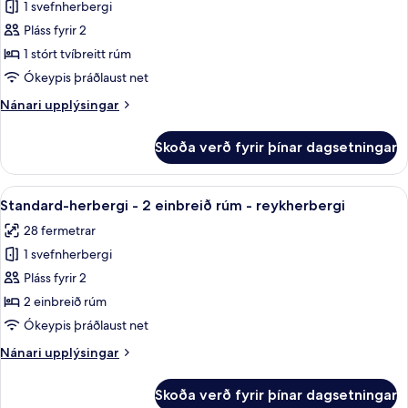
1 svefnherbergi
fyrir
Standard-
Pláss fyrir 2
herbergi
1 stórt tvíbreitt rúm
-
Ókeypis þráðlaust net
1
Nánari
Nánari upplýsingar
stórt
upplýsingar
tvíbreitt
fyrir
Skoða verð fyrir þínar dagsetningar
Standard-
rúm
herbergi
-
-
Skoða
Rúmföt af bestu gerð, dúnsængur, r
reyklaust
3
1
Standard-herbergi - 2 einbreið rúm - reykherbergi
allar
stórt
28 fermetrar
tvíbreitt
myndir
rúm
1 svefnherbergi
fyrir
-
Standard-
Pláss fyrir 2
reyklaust
herbergi
2 einbreið rúm
-
Ókeypis þráðlaust net
2
Nánari
Nánari upplýsingar
einbreið
upplýsingar
rúm
fyrir
Skoða verð fyrir þínar dagsetningar
Standard-
-