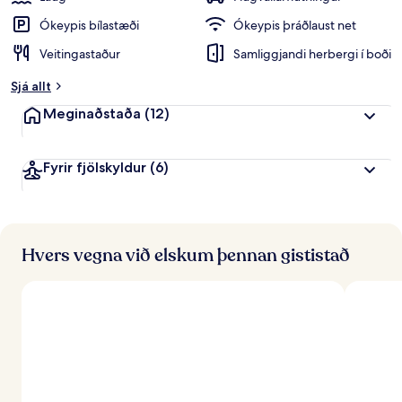
Ókeypis bílastæði
Ókeypis þráðlaust net
Veitingastaður
Samliggjandi herbergi í boði
Sjá allt
Meginaðstaða
(12)
Fyrir fjölskyldur
(6)
Hvers vegna við elskum þennan gististað