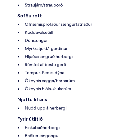
Straujárn/strauborð
Sofðu rótt
Ofnæmisprófaður sængurfatnaður
Koddavalseðill
Dúnsængur
Myrkratjöld/-gardínur
Hljóðeinangruð herbergi
Rúmföt af bestu gerð
Tempur-Pedic-dýna
Ókeypis vagga/barnarúm
Ókeypis hjóla-/aukarúm
Njóttu lífsins
Nudd upp á herbergi
Fyrir útlitið
Einkabaðherbergi
Baðker eingöngu