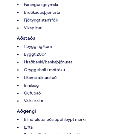
Farangursgeymsla
Brúðkaupsþjónusta
Fjöltyngt starfsfólk
Vikapiltur
Aðstaða
1 bygging/turn
Byggt 2004
Hraðbanki/bankaþjónusta
Öryggishólf í móttöku
Líkamsræktarstöð
Innilaug
Gufubað
Veislusalur
Aðgengi
Blindraletur eða upphleypt merki
Lyfta