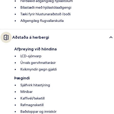
Ferðaleið aðgengileg hjólastólum
Bílastæði með hjólastólaaðgengi
Tæki fyrir hlustunaraðstoð í boði
Aðgengileg flugvallarskutla
Aðstaða á herbergi
Afþreying við höndina
LCD-sjónvarp
Úrvals gervihnattarásir
Kvikmyndir gegn gjaldi
Þægindi
Sjálfvirk hitastýring
Míníbar
Kaffivél/teketill
Rafmagnsketill
Baðsloppar og inniskór