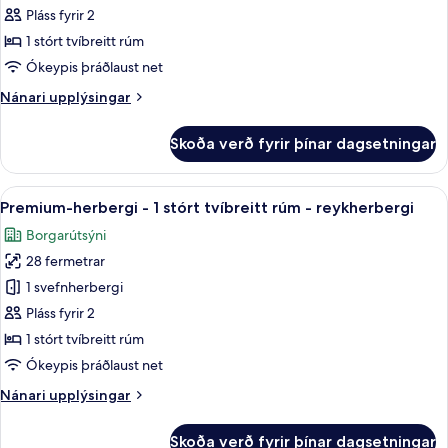
herbergi
Pláss fyrir 2
-
1 stórt tvíbreitt rúm
1
Ókeypis þráðlaust net
stórt
Nánari
Nánari upplýsingar
tvíbreitt
upplýsingar
rúm
fyrir
Skoða verð fyrir þínar dagsetningar
-
Premium-
herbergi
reyklaust
-
Skoða
Rúmföt af bestu gerð, dúnsængur, r
3
1
Premium-herbergi - 1 stórt tvíbreitt rúm - reykherbergi
allar
stórt
Borgarútsýni
tvíbreitt
myndir
rúm
28 fermetrar
fyrir
-
Premium-
1 svefnherbergi
reyklaust
herbergi
Pláss fyrir 2
-
1 stórt tvíbreitt rúm
1
Ókeypis þráðlaust net
stórt
Nánari
Nánari upplýsingar
tvíbreitt
upplýsingar
rúm
fyrir
Skoða verð fyrir þínar dagsetningar
Premium-