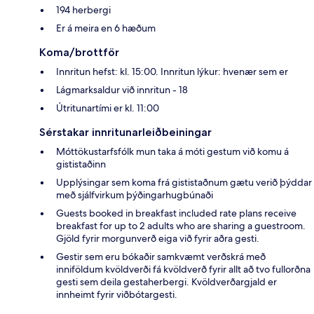
194 herbergi
Er á meira en 6 hæðum
Koma/brottför
Innritun hefst: kl. 15:00. Innritun lýkur: hvenær sem er
Lágmarksaldur við innritun - 18
Útritunartími er kl. 11:00
Sérstakar innritunarleiðbeiningar
Móttökustarfsfólk mun taka á móti gestum við komu á
gististaðinn
Upplýsingar sem koma frá gististaðnum gætu verið þýddar
með sjálfvirkum þýðingarhugbúnaði
Guests booked in breakfast included rate plans receive
breakfast for up to 2 adults who are sharing a guestroom.
Gjöld fyrir morgunverð eiga við fyrir aðra gesti.
Gestir sem eru bókaðir samkvæmt verðskrá með
inniföldum kvöldverði fá kvöldverð fyrir allt að tvo fullorðna
gesti sem deila gestaherbergi. Kvöldverðargjald er
innheimt fyrir viðbótargesti.