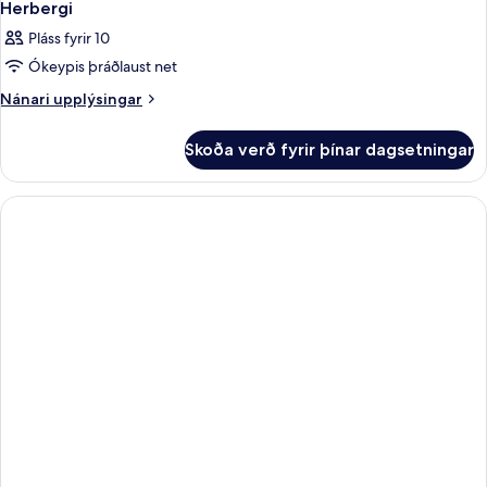
Herbergi
Pláss fyrir 10
Ókeypis þráðlaust net
Nánari
Nánari upplýsingar
upplýsingar
fyrir
Skoða verð fyrir þínar dagsetningar
Herbergi