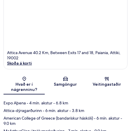
Attica Avenue 40.2 Km, Between Exits 17 and 18, Paiania, Attiki,
19002
Skoða á korti
Kort
Hvað er í
Samgöngur
Veitingastaðir
nágrenninu?
Expo Aþena
- 4 mín. akstur
- 6.8 km
Attica-dýragarðurinn
- 6 mín. akstur
- 3.8 km
American College of Greece (bandarískur háskóli)
- 6 mín. akstur
-
9.0 km
McArthurGlen útsölumarkaðurinn
- 7 mín. akstur
- 9.0 km