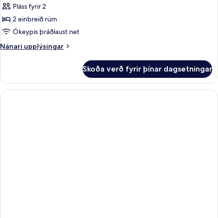
herbergi
Pláss fyrir 2
-
2 einbreið rúm
2
Ókeypis þráðlaust net
einbreið
Nánari
Nánari upplýsingar
rúm
upplýsingar
-
fyrir
Skoða verð fyrir þínar dagsetningar
reyklaust
Standard-
herbergi
-
2
einbreið
rúm
-
reyklaust