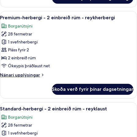
-
herbergi
reykherbergi
-
Skoða
Rúmföt af bestu gerð, dúnsængur, r
4
1
Premium-herbergi - 2 einbreið rúm - reykherbergi
allar
stórt
Borgarútsýni
tvíbreitt
myndir
rúm
28 fermetrar
fyrir
-
Premium-
1 svefnherbergi
reykherbergi
herbergi
Pláss fyrir 2
-
2 einbreið rúm
2
Ókeypis þráðlaust net
einbreið
Nánari
Nánari upplýsingar
rúm
upplýsingar
-
fyrir
Skoða verð fyrir þínar dagsetningar
reykherbergi
Premium-
herbergi
-
Skoða
Rúmföt af bestu gerð, dúnsængur, r
3
2
Standard-herbergi - 2 einbreið rúm - reyklaust
allar
einbreið
Borgarútsýni
rúm
myndir
-
28 fermetrar
fyrir
reykherbergi
Standard-
1 svefnherbergi