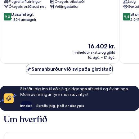
Flugvallarflutningur
Ókeypis bílastæði
Laug
Smile
Spata-
Ókeypis þráðlaust net
Veitingastaður
Gælud
hotels
Artemid
Rafina-
9.0
9.4
Dásamlegt
Stó
9,0
9,4
Pikermi
af
af
1.854 umsagnir
2.64
10,
10,
Dásamlegt,
Stórkost
1.854
2.649
umsagnir
umsagni
Verðið
16.402 kr.
er
inniheldur skatta og gjöld
16.402 kr.
16. ágú. - 17. ágú.
Samanburður við svipaða gististaði
Skráðu þig inn til að sjá gjaldgenga afslætti og ávinninga.
Meiri ávinningur fyrir meiri ævintýri!
Innskrá
Skráðu þig, það er ókeypis
Um hverfið