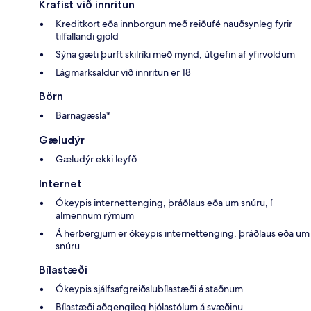
Krafist við innritun
Kreditkort eða innborgun með reiðufé nauðsynleg fyrir
tilfallandi gjöld
Sýna gæti þurft skilríki með mynd, útgefin af yfirvöldum
Lágmarksaldur við innritun er 18
Börn
Barnagæsla*
Gæludýr
Gæludýr ekki leyfð
Internet
Ókeypis internettenging, þráðlaus eða um snúru, í
almennum rýmum
Á herbergjum er ókeypis internettenging, þráðlaus eða um
snúru
Bílastæði
Ókeypis sjálfsafgreiðslubílastæði á staðnum
Bílastæði aðgengileg hjólastólum á svæðinu