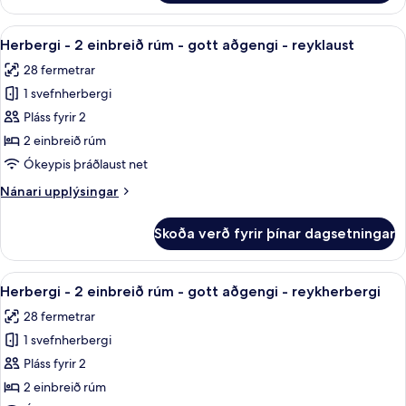
herbergi
reykherbergi
-
Skoða
Rúmföt af bestu gerð, dúnsængur, r
4
2
Herbergi - 2 einbreið rúm - gott aðgengi - reyklaust
allar
einbreið
28 fermetrar
rúm
myndir
-
1 svefnherbergi
fyrir
reykherbergi
Herbergi
Pláss fyrir 2
-
2 einbreið rúm
2
Ókeypis þráðlaust net
einbreið
Nánari
Nánari upplýsingar
rúm
upplýsingar
-
fyrir
Skoða verð fyrir þínar dagsetningar
Herbergi
gott
-
aðgengi
2
Skoða
Rúmföt af bestu gerð, dúnsængur, r
-
3
einbreið
Herbergi - 2 einbreið rúm - gott aðgengi - reykherbergi
allar
reyklaust
rúm
28 fermetrar
-
myndir
gott
1 svefnherbergi
fyrir
aðgengi
Herbergi
Pláss fyrir 2
-
-
reyklaust
2 einbreið rúm