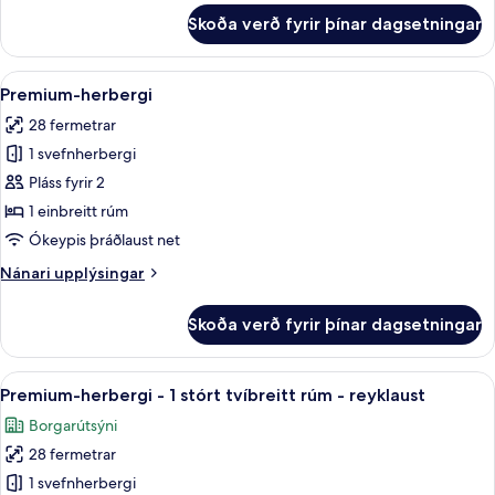
rúm
fyrir
Skoða verð fyrir þínar dagsetningar
Svíta
(Separate
-
Living
1
Skoða
Rúmföt af bestu gerð, dúnsængur, r
Area)
2
stórt
Premium-herbergi
allar
tvíbreitt
28 fermetrar
rúm
myndir
(Separate
1 svefnherbergi
fyrir
Living
Premium-
Pláss fyrir 2
Area)
herbergi
1 einbreitt rúm
Ókeypis þráðlaust net
Nánari
Nánari upplýsingar
upplýsingar
fyrir
Skoða verð fyrir þínar dagsetningar
Premium-
herbergi
Skoða
Rúmföt af bestu gerð, dúnsængur, r
4
Premium-herbergi - 1 stórt tvíbreitt rúm - reyklaust
allar
Borgarútsýni
myndir
28 fermetrar
fyrir
Premium-
1 svefnherbergi