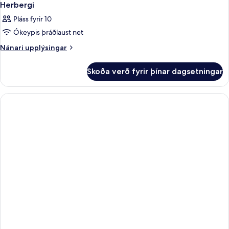
Herbergi
Pláss fyrir 10
Ókeypis þráðlaust net
Nánari
Nánari upplýsingar
upplýsingar
fyrir
Skoða verð fyrir þínar dagsetningar
Herbergi