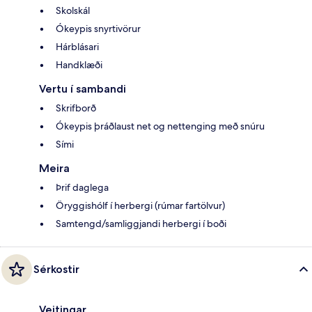
Skolskál
Ókeypis snyrtivörur
Hárblásari
Handklæði
Vertu í sambandi
Skrifborð
Ókeypis þráðlaust net og nettenging með snúru
Sími
Meira
Þrif daglega
Öryggishólf í herbergi (rúmar fartölvur)
Samtengd/samliggjandi herbergi í boði
Sérkostir
Veitingar