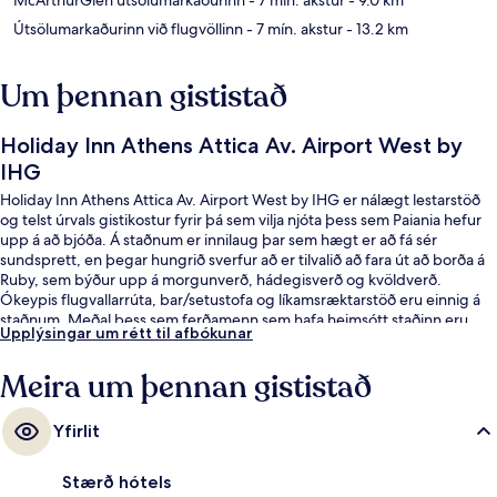
Útsölumarkaðurinn við flugvöllinn
- 7 mín. akstur
- 13.2 km
Um þennan gististað
Holiday Inn Athens Attica Av. Airport West by
IHG
Holiday Inn Athens Attica Av. Airport West by IHG er nálægt lestarstöð
og telst úrvals gistikostur fyrir þá sem vilja njóta þess sem Paiania hefur
upp á að bjóða. Á staðnum er innilaug þar sem hægt er að fá sér
sundsprett, en þegar hungrið sverfur að er tilvalið að fara út að borða á
Ruby, sem býður upp á morgunverð, hádegisverð og kvöldverð.
Ókeypis flugvallarrúta, bar/setustofa og líkamsræktarstöð eru einnig á
staðnum. Meðal þess sem ferðamenn sem hafa heimsótt staðinn eru
Upplýsingar um rétt til afbókunar
sérstaklega ánægðir með eru hjálpsamt starfsfólk og veitingastaðurinn.
Meira um þennan gististað
Yfirlit
Stærð hótels