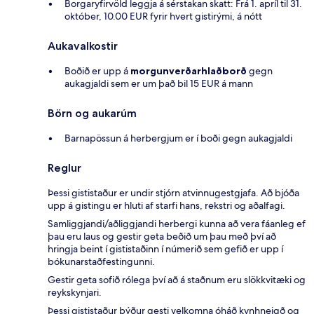
Borgaryfirvöld leggja á sérstakan skatt: Frá 1. apríl til 31.
október, 10.00 EUR fyrir hvert gistirými, á nótt
Aukavalkostir
Boðið er upp á
morgunverðarhlaðborð
gegn
aukagjaldi sem er um það bil 15 EUR á mann
Börn og aukarúm
Barnapössun á herbergjum er í boði gegn aukagjaldi
Reglur
Þessi gististaður er undir stjórn atvinnugestgjafa. Að bjóða
upp á gistingu er hluti af starfi hans, rekstri og aðalfagi.
Samliggjandi/aðliggjandi herbergi kunna að vera fáanleg ef
þau eru laus og gestir geta beðið um þau með því að
hringja beint í gististaðinn í númerið sem gefið er upp í
bókunarstaðfestingunni.
Gestir geta sofið rólega því að á staðnum eru slökkvitæki og
reykskynjari.
Þessi gististaður býður gesti velkomna óháð kynhneigð og