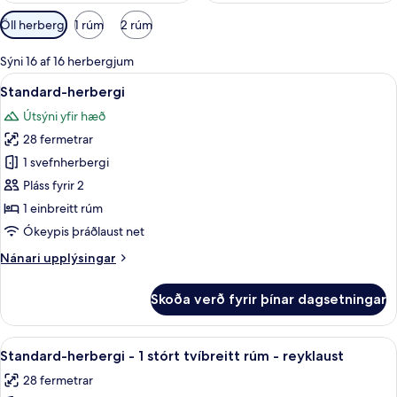
Síur
Öll herbergi
1 rúm
2 rúm
í
boði
Sýni 16 af 16 herbergjum
fyrir
Skoða
Rúmföt af bestu gerð, dúnsængur, r
5
Standard-herbergi
herbergi
allar
Útsýni yfir hæð
myndir
28 fermetrar
fyrir
Standard-
1 svefnherbergi
herbergi
Pláss fyrir 2
1 einbreitt rúm
Ókeypis þráðlaust net
Nánari
Nánari upplýsingar
upplýsingar
fyrir
Skoða verð fyrir þínar dagsetningar
Standard-
herbergi
Skoða
Rúmföt af bestu gerð, dúnsængur, r
4
Standard-herbergi - 1 stórt tvíbreitt rúm - reyklaust
allar
28 fermetrar
myndir