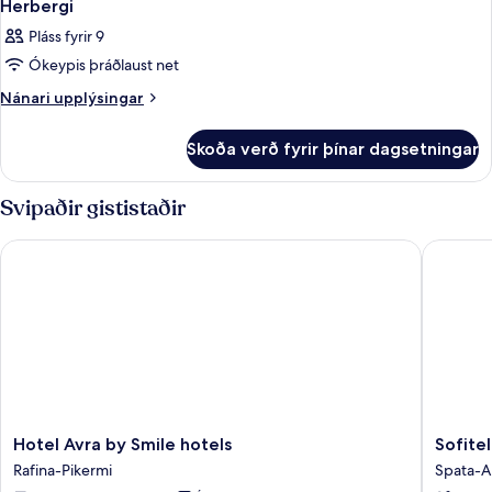
Herbergi
Pláss fyrir 9
Ókeypis þráðlaust net
Nánari
Nánari upplýsingar
upplýsingar
fyrir
Skoða verð fyrir þínar dagsetningar
Herbergi
Svipaðir gististaðir
Hotel Avra by Smile hotels
Sofitel 
Hotel
Sofitel
Hotel Avra by Smile hotels
Sofite
Avra
Athens
Rafina-Pikermi
Spata-A
by
Airport