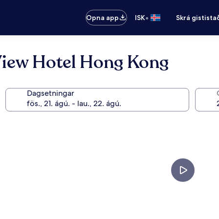
•
Opna app
ISK
Skrá gistista
View Hotel Hong Kong
Dagsetningar