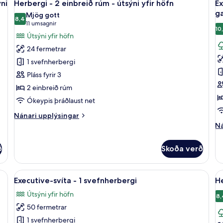
svefnherbergi
7
me
ýni
Herbergi - 2 einbreið rúm - útsýni yfir höfn
Ex
allar
al
g
tv
g
Mjög gott
myndir
8,4
r
m
8,4 af 10
(11
11 umsagnir
-
10
fyrir
fy
umsagnir)
Útsýni yfir höfn
sv
Herbergi
E
-
24 fermetrar
-
h
út
1 svefnherbergi
yf
2
-
ga
Pláss fyrir 3
einbreið
2
2 einbreið rúm
rúm
e
-
r
Ókeypis þráðlaust net
útsýni
-
Nánari
Nánari upplýsingar
yfir
ú
upplýsingar
Ná
Ná
fyrir
höfn
yf
up
Herbergi
fy
g
ð
Skoða verð
-
Ex
2
he
einbreið
-
gi | Rúmföt af bestu gerð, míníbar, öryggishólf í herbergi, skrifborð
Skoða
Executive-svíta - 1 svefnherbergi | Rúm
S
rúm
8
2
Executive-svíta - 1 svefnherbergi
He
allar
al
-
ei
Útsýni yfir höfn
útsýni
myndir
r
m
8,
yfir
-
50 fermetrar
fyrir
fy
höfn
út
Executive-
H
1 svefnherbergi