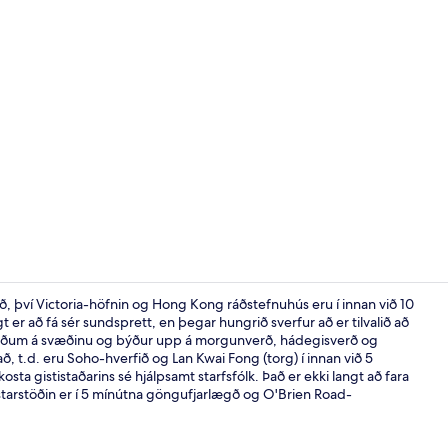
Myndskeið fr
 því Victoria-höfnin og Hong Kong ráðstefnuhús eru í innan við 10
r að fá sér sundsprett, en þegar hungrið sverfur að er tilvalið að
astöðum á svæðinu og býður upp á morgunverð, hádegisverð og
Bar (á gistist
að, t.d. eru Soho-hverfið og Lan Kwai Fong (torg) í innan við 5
osta gististaðarins sé hjálpsamt starfsfólk. Það er ekki langt að fara
tarstöðin er í 5 mínútna göngufjarlægð og O'Brien Road-