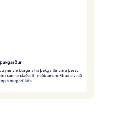
 þakgarður
útsýnis yfir borgina frá þakgarðinum á þessu
teli sem er staðsett í miðbænum. Græna vinið
pp á borgarflótta.