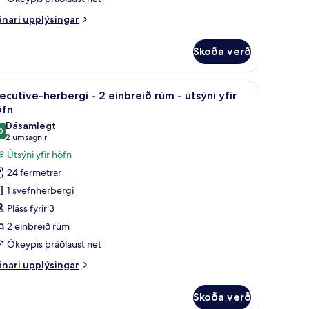
tsýni
nari
nari upplýsingar
ir
plýsingar
rir
öfn
Skoða verð
rbergi
ð
hólf í herbergi, skrifborð
koða
Rúmföt af bestu gerð, míníbar, öryggishólf í h
9
nbreið
ecutive-herbergi - 2 einbreið rúm - útsýni yfir
lar
úm
öfn
yndir
Dásamlegt
sýni
0
rir
9,0 af 10
(2
2 umsagnir
ir
xecutive-
umsagnir)
Útsýni yfir höfn
fn
erbergi
24 fermetrar
1 svefnherbergi
Pláss fyrir 3
inbreið
2 einbreið rúm
úm
Ókeypis þráðlaust net
tsýni
nari
nari upplýsingar
ir
plýsingar
rir
öfn
Skoða verð
ecutive-