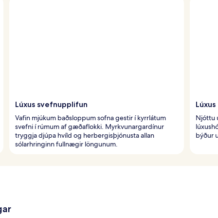
Lúxus svefnupplifun
Lúxus
Vafin mjúkum baðsloppum sofna gestir í kyrrlátum
Njóttu 
svefni í rúmum af gæðaflokki. Myrkvunargardínur
lúxushó
tryggja djúpa hvíld og herbergisþjónusta allan
býður u
sólarhringinn fullnægir löngunum.
gar