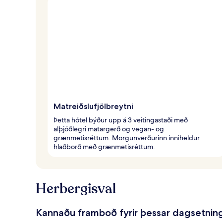
Matreiðslufjölbreytni
Þetta hótel býður upp á 3 veitingastaði með
alþjóðlegri matargerð og vegan- og
grænmetisréttum. Morgunverðurinn inniheldur
hlaðborð með grænmetisréttum.
Herbergisval
Kannaðu framboð fyrir þessar dagsetnin