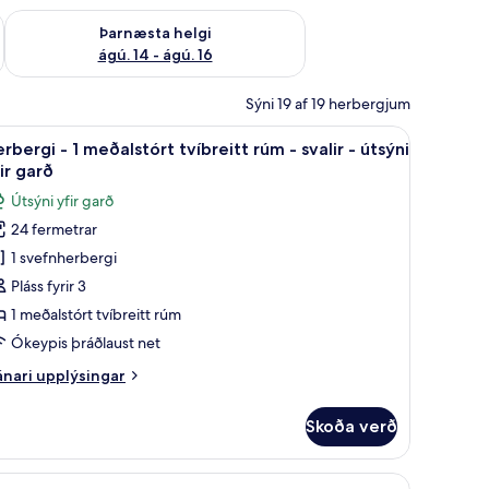
ágú. 9
Athuga framboð þarnæstu helgi ágú. 14 - ágú. 16
Þarnæsta helgi
ágú. 14 - ágú. 16
Sýni 19 af 19 herbergjum
ari, baðsloppar, inniskór
föt af bestu gerð, míníbar, öryggishólf í herbergi, skrifborð
koða
Herbergi - 1 meðalstórt tvíbreitt rúm - svalir -
7
rbergi - 1 meðalstórt tvíbreitt rúm - svalir - útsýni
lar
ir garð
yndir
Útsýni yfir garð
rir
24 fermetrar
erbergi
1 svefnherbergi
Pláss fyrir 3
eðalstórt
1 meðalstórt tvíbreitt rúm
íbreitt
Ókeypis þráðlaust net
úm
nari
nari upplýsingar
plýsingar
alir
rir
Skoða verð
rbergi
tsýni
 herbergi, skrifborð
hólf í herbergi, skrifborð
koða
Rúmföt af bestu gerð, míníbar, öryggishólf í h
ir