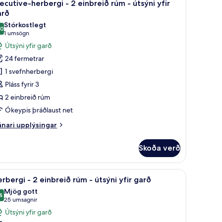
9
ðalstórt
ecutive-herbergi - 2 einbreið rúm - útsýni yfir
lar
arð
íbreitt
arð
úm
yndir
Stórkostlegt
,0
rir
10,0 af 10
(1
1 umsögn
alir
xecutive-
umsögn)
Útsýni yfir garð
erbergi
sýni
24 fermetrar
ir
1 svefnherbergi
rð
Pláss fyrir 3
inbreið
2 einbreið rúm
úm
Ókeypis þráðlaust net
tsýni
nari
nari upplýsingar
ir
plýsingar
rir
arð
Skoða verð
ecutive-
rbergi
föt af bestu gerð, míníbar, öryggishólf í herbergi, skrifborð
koða
Rúmföt af bestu gerð, míníbar, öryggishólf í h
8
rbergi - 2 einbreið rúm - útsýni yfir garð
lar
nbreið
Mjög gott
úm
yndir
4
8,4 af 10
(25
25 umsagnir
rir
umsagnir)
Útsýni yfir garð
sýni
erbergi