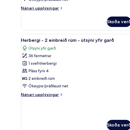
-
Nánari
Nánari upplýsingar
útsýni
upplýsingar
fyrir
yfir
Skoða ver
Herbergi
garð
-
1
Skoða
Herbergi - 2 einbreið rúm - úts
7
stórt
Herbergi - 2 einbreið rúm - útsýni yfir garð
allar
tvíbreitt
Útsýni yfir garð
rúm
myndir
-
36 fermetrar
fyrir
útsýni
Herbergi
1 svefnherbergi
yfir
-
garð
Pláss fyrir 4
2
2 einbreið rúm
einbreið
Ókeypis þráðlaust net
rúm
Nánari
Nánari upplýsingar
-
upplýsingar
útsýni
fyrir
yfir
Herbergi
-
garð
2
Skoða ver
einbreið