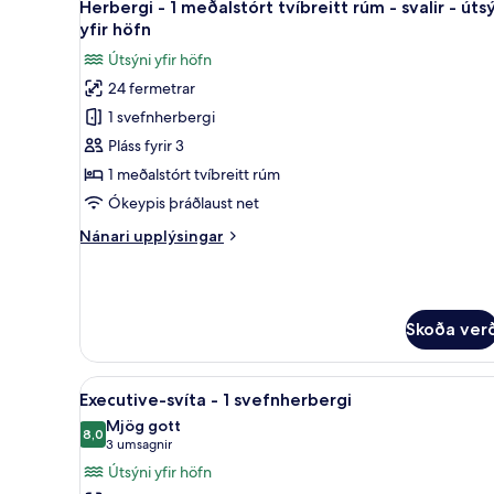
stórt
8
Herbergi - 1 meðalstórt tvíbreitt rúm - svalir - úts
allar
tvíbreitt
yfir höfn
rúm
myndir
Útsýni yfir höfn
fyrir
24 fermetrar
Herbergi
1 svefnherbergi
-
1
Pláss fyrir 3
meðalstórt
1 meðalstórt tvíbreitt rúm
tvíbreitt
Ókeypis þráðlaust net
rúm
Nánari
Nánari upplýsingar
-
upplýsingar
svalir
fyrir
Herbergi
-
-
útsýni
Skoða ver
1
yfir
meðalstórt
höfn
tvíbreitt
Skoða
Executive-svíta - 1 svefnherber
rúm
8
Executive-svíta - 1 svefnherbergi
allar
-
Mjög gott
svalir
myndir
8,0
8,0 af 10
(3
3 umsagnir
-
fyrir
umsagnir)
Útsýni yfir höfn
útsýni
Executive-
yfir