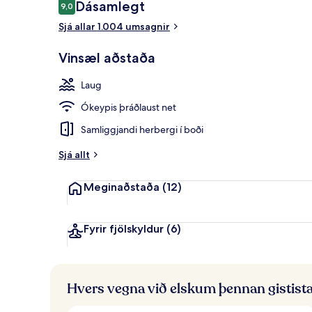
Umsagnir
Dásamlegt
9,0
9,0 af 10
LCD-sjónvarp,
Sjá allar 1.004 umsagnir
Vinsæl aðstaða
Laug
Ókeypis þráðlaust net
Samliggjandi herbergi í boði
Sjá allt
Meginaðstaða
(12)
Fyrir fjölskyldur
(6)
Hvers vegna við elskum þennan gistist