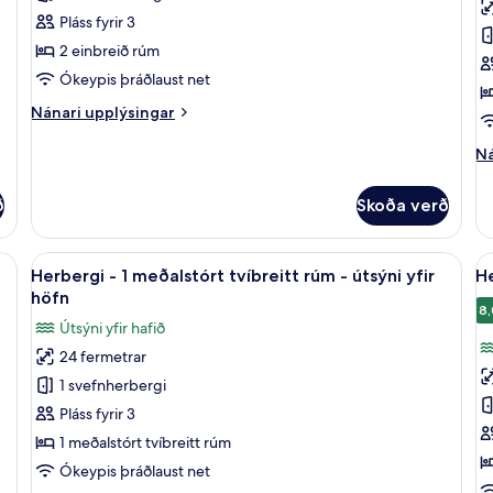
yf
svíta
-
ga
Pláss fyrir 3
-
2
2 einbreið rúm
1
e
Ókeypis þráðlaust net
svefnherbergi
r
Nánari
Nánari upplýsingar
-
upplýsingar
ú
fyrir
Ná
Ná
yf
Executive-
up
svíta
fy
g
ð
Skoða verð
-
He
1
-
svefnherbergi
2
 - útsýni yfir garð | Rúmföt af bestu gerð, míníbar, öryggishólf í herbergi, skr
Skoða
Herbergi - 1 meðalstórt tvíbreitt rúm -
S
7
ei
Herbergi - 1 meðalstórt tvíbreitt rúm - útsýni yfir
He
allar
al
r
höfn
myndir
-
m
8,
Útsýni yfir hafið
út
fyrir
fy
yf
24 fermetrar
Herbergi
H
ga
1 svefnherbergi
-
-
1
2
Pláss fyrir 3
meðalstórt
e
1 meðalstórt tvíbreitt rúm
tvíbreitt
r
Ókeypis þráðlaust net
rúm
-