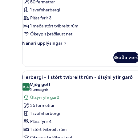
50 fermetrar
svíta
höfn
1 svefnherbergi
-
Pláss fyrir 3
1
1 meðalstórt tvíbreitt rúm
svefnherbergi
Ókeypis þráðlaust net
Nánari
Nánari upplýsingar
upplýsingar
fyrir
Skoða ver
Executive-
svíta
-
Skoða
Herbergi - 1 stórt tvíbreitt rúm
6
1
Herbergi - 1 stórt tvíbreitt rúm - útsýni yfir garð
allar
svefnherbergi
Mjög gott
myndir
8,4
8,4 af 10
(5
5 umsagnir
fyrir
umsagnir)
Útsýni yfir garð
Herbergi
36 fermetrar
-
1 svefnherbergi
1
Pláss fyrir 4
stórt
1 stórt tvíbreitt rúm
tvíbreitt
rúm
Ókeypis þráðlaust net