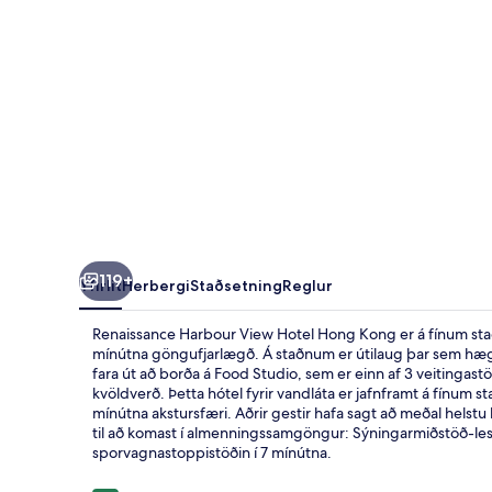
Kong
119+
Yfirlit
Herbergi
Staðsetning
Reglur
Renaissance Harbour View Hotel Hong Kong er á fínum stað,
mínútna göngufjarlægð. Á staðnum er útilaug þar sem hægt e
fara út að borða á Food Studio, sem er einn af 3 veiting
kvöldverð. Þetta hótel fyrir vandláta er jafnframt á fínum st
mínútna akstursfæri. Aðrir gestir hafa sagt að meðal helstu k
til að komast í almenningssamgöngur: Sýningarmiðstöð-les
sporvagnastoppistöðin í 7 mínútna.