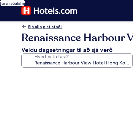
Fara í aðalefni
Sjá alla gististaði
Renaissance Harbour 
Veldu dagsetningar til að sjá verð
Hvert viltu fara?
Myndasafn
fyrir
Renaissance
Harbour
View
Hotel
Hong