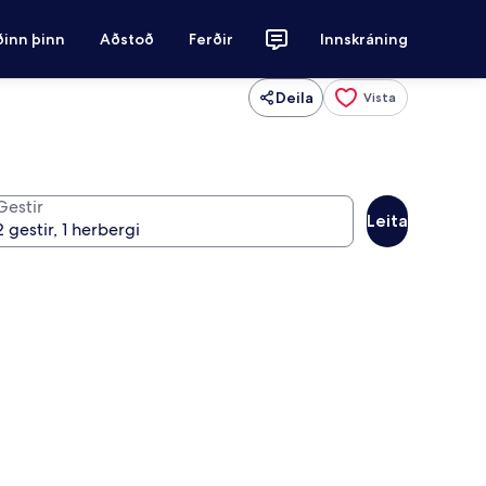
ðinn þinn
Aðstoð
Ferðir
Innskráning
Deila
Vista
Gestir
Leita