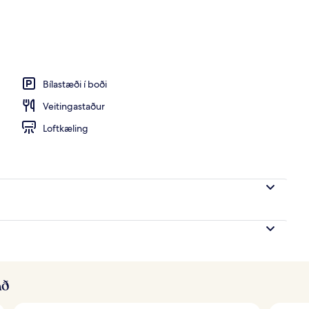
 DVD-spilari, kvikmyndir gegn gjaldi
Bílastæði í boði
Veitingastaður
Loftkæling
að