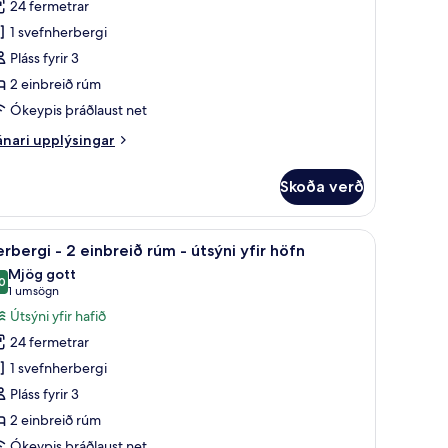
ir
24 fermetrar
rð
1 svefnherbergi
Pláss fyrir 3
inbreið
2 einbreið rúm
úm
Ókeypis þráðlaust net
tsýni
nari
nari upplýsingar
ir
plýsingar
rir
arð
Skoða verð
rbergi
ifborð
 útsýni yfir höfn | Rúmföt af bestu gerð, míníbar, öryggishólf í herbergi, skri
koða
Herbergi - 2 einbreið rúm - útsýni yfir höfn | 
6
nbreið
rbergi - 2 einbreið rúm - útsýni yfir höfn
lar
úm
Mjög gott
yndir
0
8,0 af 10
(1
1 umsögn
sýni
rir
umsögn)
Útsýni yfir hafið
ir
erbergi
rð
24 fermetrar
1 svefnherbergi
Pláss fyrir 3
inbreið
2 einbreið rúm
úm
Ókeypis þráðlaust net