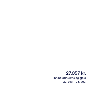
Anddyri
á gististað
Núverandi
27.057 kr.
verð
inniheldur skatta og gjöld
er
22. ágú. - 23. ágú.
að)
Snyrtivörur frá þekktum framleiðendum
27.057 kr.