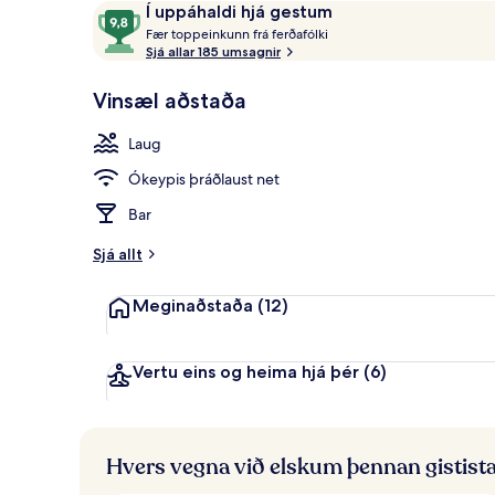
Umsagnir
9,8
Í uppáhaldi hjá gestum
Útilaug sem er
F
af
Fær toppeinkunn frá ferðafólki
æ
Sjá allar 185 umsagnir
10,
r
Í
Vinsæl aðstaða
uppáhaldi
t
hjá
o
Laug
gestum
p
p
Ókeypis þráðlaust net
e
i
Bar
n
k
Sjá allt
u
n
Meginaðstaða
(12)
n
f
r
Vertu eins og heima hjá þér
(6)
á
f
e
Hvers vegna við elskum þennan gistist
r
ð