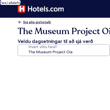
Fara í aðalefni
Sjá alla gististaði
The Museum Project O
Veldu dagsetningar til að sjá verð
Hvert viltu fara?
Myndasafn
fyrir
The
Museum
Project
Oia