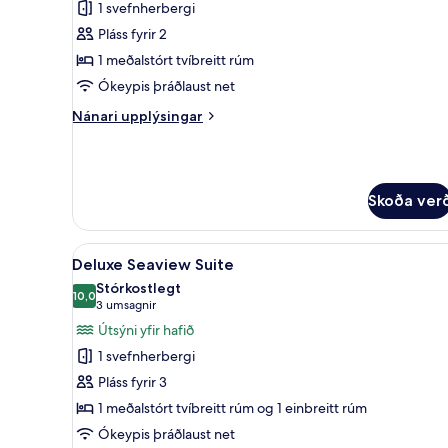
1 svefnherbergi
myndir
Pláss fyrir 2
fyrir
Deluxe
1 meðalstórt tvíbreitt rúm
Double
Ókeypis þráðlaust net
Room
Nánari
Nánari upplýsingar
with
upplýsingar
Balcony
fyrir
Deluxe
Double
Skoða ver
Room
with
Balcony
Skoða
Deluxe Seaview Suite | Rúmfö
17
Deluxe Seaview Suite
allar
Stórkostlegt
myndir
10,0
10,0 af 10
(3
3 umsagnir
fyrir
umsagnir)
Útsýni yfir hafið
Deluxe
1 svefnherbergi
Seaview
Pláss fyrir 3
Suite
1 meðalstórt tvíbreitt rúm og 1 einbreitt rúm
Ókeypis þráðlaust net