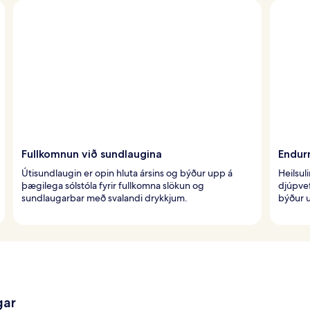
Fullkomnun við sundlaugina
Endur
Útisundlaugin er opin hluta ársins og býður upp á
Heilsul
þægilega sólstóla fyrir fullkomna slökun og
djúpvef
sundlaugarbar með svalandi drykkjum.
býður u
gar