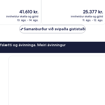
10,
Stórkostlegt,
95
Verðið
Verðið
41.610 kr.
25.377 kr.
umsagnir
er
er
inniheldur skatta og gjöld
inniheldur skatta og gjöld
41.610 kr.
25.377 kr.
13. ágú. - 14. ágú.
11. ágú. - 12. ágú.
Samanburður við svipaða gististaði
afslætti og ávinninga. Meiri ávinningur