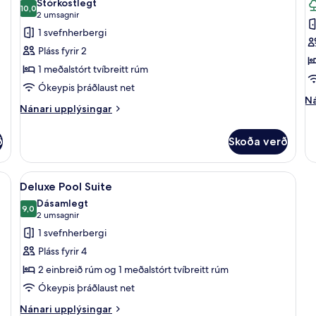
Stórkostlegt
myndir
10,0
m
10,0 af 10
(2
2 umsagnir
fyrir
fy
umsagnir)
1 svefnherbergi
Cave
J
Pláss fyrir 2
House
P
1 meðalstórt tvíbreitt rúm
Suite
S
Ókeypis þráðlaust net
Ná
Ná
Nánari
Nánari upplýsingar
up
upplýsingar
fy
fyrir
Ju
ð
Skoða verð
Cave
Po
House
Su
Suite
t af bestu gerð, rúm með memory foam dýnum, míníbar
Skoða
Deluxe Pool Suite | Rúmföt af bestu
19
Deluxe Pool Suite
allar
Dásamlegt
myndir
9,0
9,0 af 10
(2
2 umsagnir
fyrir
umsagnir)
1 svefnherbergi
Deluxe
Pláss fyrir 4
Pool
2 einbreið rúm og 1 meðalstórt tvíbreitt rúm
Suite
Ókeypis þráðlaust net
Nánari
Nánari upplýsingar