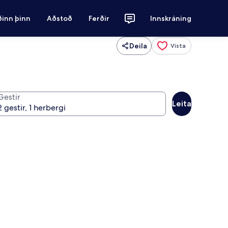
ðinn þinn
Aðstoð
Ferðir
Innskráning
Deila
Vista
Gestir
Leita