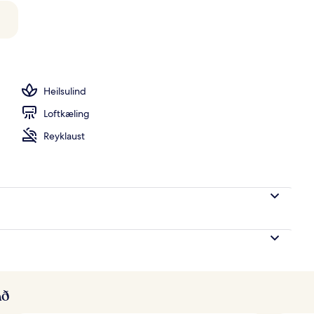
 opin hluta úr ári, sólstólar
Heilsulind
Loftkæling
Reyklaust
að