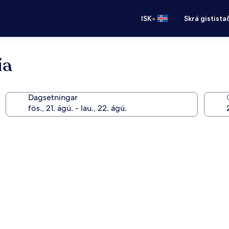
•
ISK
Skrá gistista
ia
Dagsetningar