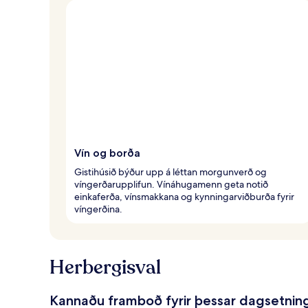
a
f
ó
l
k
i
Vín og borða
Gistihúsið býður upp á léttan morgunverð og
víngerðarupplifun. Vínáhugamenn geta notið
einkaferða, vínsmakkana og kynningarviðburða fyrir
víngerðina.
Herbergisval
Kannaðu framboð fyrir þessar dagsetnin