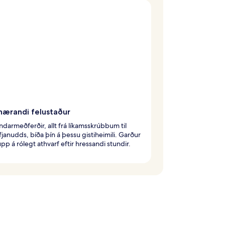
nærandi felustaður
indarmeðferðir, allt frá líkamsskrúbbum til
janudds, bíða þín á þessu gistiheimili. Garður
pp á rólegt athvarf eftir hressandi stundir.