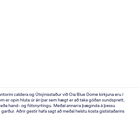
Deluxe Doub
torini caldera og Útsýnisstaður við Oia Blue Dome kirkjuna eru í
m er opin hluta úr ári þar sem hægt er að taka góðan sundsprett,
ga eða hand- og fótsnyrtingu. Meðal annarra þæginda á þessu
Deluxe Pool
 garður. Aðrir gestir hafa sagt að meðal helstu kosta gististaðarins