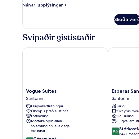
Nánari
Nánari upplýsingar
upplýsingar
fyrir
Skoða ver
Deluxe
Seaview
Suite
Svipaðir gististaðir
Vogue Suites
Esperas Santo
Vogue
Esperas
Vogue Suites
Esperas San
Suites
Santorini
Santorini
Santorini
Santorini
Santorini
Flugvallarflutningur
Laug
Ókeypis þráðlaust net
Ókeypis mor
Loftkæling
Heilsulind
Móttaka opin allan
Flugvallarflu
sólarhringinn, alla daga
9.6
Stórkostl
vikunnar
9,6
af
347 umsagn
9.2
Dásamlegt