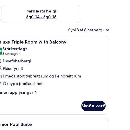
ágú. 9
Athuga framboð þarnæstu helgi ágú. 14 - ágú. 16
Þarnæsta helgi
ágú. 14 - ágú. 16
Sýni 8 af 8 herbergjum
, rúm með memory foam dýnum, míníbar
koða
Deluxe Triple Room with Balcony | 
9
luxe Triple Room with Balcony
lar
Stórkostlegt
yndir
,0
10,0 af 10
(3
3 umsagnir
rir
umsagnir)
1 svefnherbergi
eluxe
Pláss fyrir 3
riple
1 meðalstórt tvíbreitt rúm og 1 einbreitt rúm
oom
Ókeypis þráðlaust net
ith
alcony
nari
nari upplýsingar
plýsingar
rir
Skoða verð
luxe
iple
oom
gerð, rúm með memory foam dýnum, míníbar
koða
Junior Pool Suite | Rúmföt af bestu gerð, 
10
th
nior Pool Suite
lar
lcony