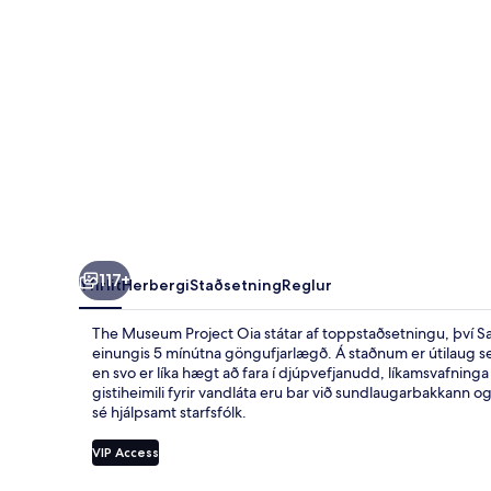
117+
Yfirlit
Herbergi
Staðsetning
Reglur
The Museum Project Oia státar af toppstaðsetningu, því San
einungis 5 mínútna göngufjarlægð. Á staðnum er útilaug se
en svo er líka hægt að fara í djúpvefjanudd, líkamsvafnin
gistiheimili fyrir vandláta eru bar við sundlaugarbakkann og
sé hjálpsamt starfsfólk.
VIP Access