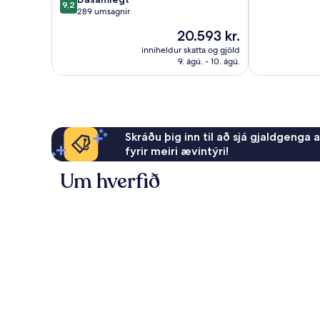
10,
9,2
af
289 umsagnir
Stórkostlegt,
10,
347
Verðið
20.593 kr.
Dásamlegt,
umsagnir
er
289
inniheldur skatta og gjöld
20.593 kr.
9. ágú. - 10. ágú.
umsagnir
Skráðu þig inn til að sjá gjaldgenga 
fyrir meiri ævintýri!
Um hverfið