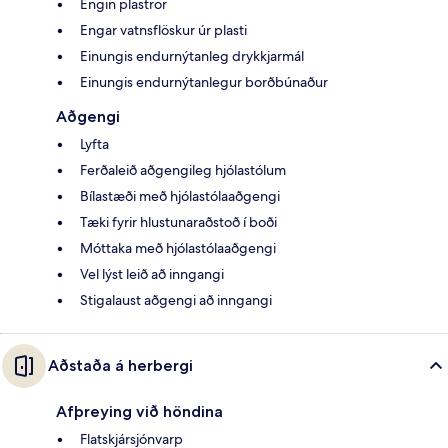
Engin plaströr
Engar vatnsflöskur úr plasti
Einungis endurnýtanleg drykkjarmál
Einungis endurnýtanlegur borðbúnaður
Aðgengi
Lyfta
Ferðaleið aðgengileg hjólastólum
Bílastæði með hjólastólaaðgengi
Tæki fyrir hlustunaraðstoð í boði
Móttaka með hjólastólaaðgengi
Vel lýst leið að inngangi
Stigalaust aðgengi að inngangi
Aðstaða á herbergi
Afþreying við höndina
Flatskjársjónvarp