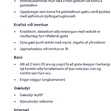
Móttökustarfsfólk mun taka á móti gestum við komu á
gististaðinn
Upplýsingar sem koma frá gististaðnum gætu verið þýddar
með sjálfvirkum þýðingarhugbúnaði
Krafist við innritun
Kreditkort, debetkort eða innborgun með reiðufé er
nauðsynleg fyrir tilfallandi gjöld
Sýna gæti þurft skilríki með mynd, útgefin af yfirvöldum
Lágmarksaldur við innritun er 18
Börn
Allt að 2 börn (15 ára og yngri) fá að gista ókeypis í herbergi
hjá foreldri eða forráðamanni ef þau nota þau rúm og
rúmföt sem fyrir eru.
Engar vöggur (ungbarnarúm)
Gæludýr
Gæludýr leyfð*
Þjónustudýr velkomin
Internet