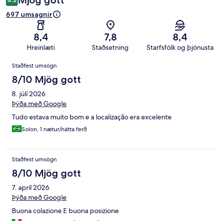
Mjög gott
697 umsagnir
8,4
7,8
8,4
Hreinlæti
Staðsetning
Starfsfólk og þjónusta
Umsagnir
Staðfest umsögn
8/10 Mjög gott
8. júlí 2026
Þýða með Google
Tudo estava muito bom e a localização era excelente
Solon, 1 nætur/nátta ferð
Staðfest umsögn
8/10 Mjög gott
7. apríl 2026
Þýða með Google
Buona colazione E buona posizione