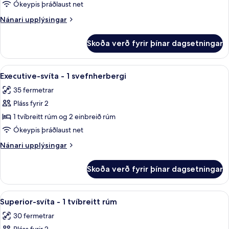
svíta
Ókeypis þráðlaust net
-
Nánari
Nánari upplýsingar
mörg
upplýsingar
rúm
fyrir
Skoða verð fyrir þínar dagsetningar
Superior-
svíta
-
Skoða
Executive-svíta - 1 svefnherbergi | Rúm
6
mörg
Executive-svíta - 1 svefnherbergi
allar
rúm
35 fermetrar
myndir
Pláss fyrir 2
fyrir
Executive-
1 tvíbreitt rúm og 2 einbreið rúm
svíta
Ókeypis þráðlaust net
-
Nánari
Nánari upplýsingar
1
upplýsingar
svefnherbergi
fyrir
Skoða verð fyrir þínar dagsetningar
Executive-
svíta
-
Skoða
Rúmföt af bestu gerð, míníbar, öryggis
6
1
Superior-svíta - 1 tvíbreitt rúm
allar
svefnherbergi
30 fermetrar
myndir