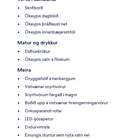
Skrifborð
Ókeypis dagblöð
Ókeypis þráðlaust net
Ókeypis innanbæjarsímtöl
Matur og drykkur
Eldhúskrókur
Ókeypis vatn á flöskum
Meira
Öryggishólf á herbergjum
Vistvænar snyrtivörur
Snyrtivörum fargað í magni
Boðið upp á vistvænar hreingerningarvörur
Orkusparandi rofar
LED-ljósaperur
Endurvinnsla
Einungis sturtur sem nýta vatn vel