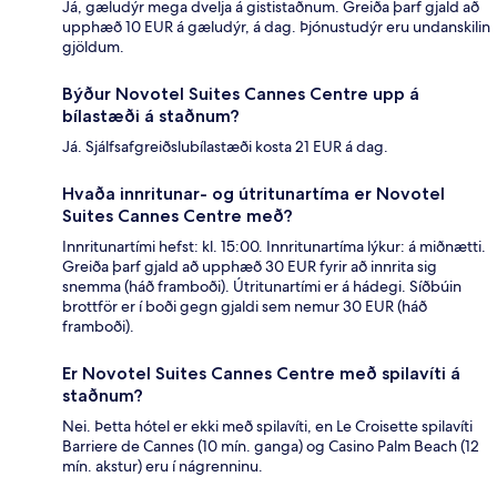
Já, gæludýr mega dvelja á gististaðnum. Greiða þarf gjald að
upphæð 10 EUR á gæludýr, á dag. Þjónustudýr eru undanskilin
gjöldum.
Býður Novotel Suites Cannes Centre upp á
bílastæði á staðnum?
Já. Sjálfsafgreiðslubílastæði kosta 21 EUR á dag.
Hvaða innritunar- og útritunartíma er Novotel
Suites Cannes Centre með?
Innritunartími hefst: kl. 15:00. Innritunartíma lýkur: á miðnætti.
Greiða þarf gjald að upphæð 30 EUR fyrir að innrita sig
snemma (háð framboði). Útritunartími er á hádegi. Síðbúin
brottför er í boði gegn gjaldi sem nemur 30 EUR (háð
framboði).
Er Novotel Suites Cannes Centre með spilavíti á
staðnum?
Nei. Þetta hótel er ekki með spilavíti, en Le Croisette spilavíti
Barriere de Cannes (10 mín. ganga) og Casino Palm Beach (12
mín. akstur) eru í nágrenninu.