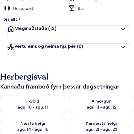
Heilsurækt
Bar
Sjá allt
Meginaðstaða
(12)
Vertu eins og heima hjá þér
(6)
Herbergisval
Kannaðu framboð fyrir þessar dagsetningar
Athuga framboð í kvöld ágú. 10 - ágú. 11
Athuga framboð á morgun ágú. 
Í kvöld
Á morgun
ágú. 10 - ágú. 11
ágú. 11 - ágú. 12
Athuga framboð næstu helgi ágú. 14 - ágú. 16
Athuga framboð þarnæstu helg
Næsta helgi
Þarnæsta helgi
ágú. 14 - ágú. 16
ágú. 21 - ágú. 23