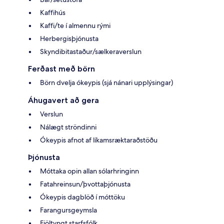
Kaffihús
Kaffi/te í almennu rými
Herbergisþjónusta
Skyndibitastaður/sælkeraverslun
Ferðast með börn
Börn dvelja ókeypis (sjá nánari upplýsingar)
Áhugavert að gera
Verslun
Nálægt ströndinni
Ókeypis afnot af líkamsræktaraðstöðu
Þjónusta
Móttaka opin allan sólarhringinn
Fatahreinsun/þvottaþjónusta
Ókeypis dagblöð í móttöku
Farangursgeymsla
Fjöltyngt starfsfólk