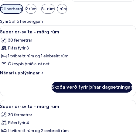
Síur
Öll herbergi
2 rúm
3+ rúm
1 rúm
í
boði
Sýni 5 af 5 herbergjum
fyrir
Skoða
Rúmföt af bestu gerð, míníbar, öryggis
6
Superior-svíta - mörg rúm
herbergi
allar
30 fermetrar
myndir
Pláss fyrir 3
fyrir
Superior-
1 tvíbreitt rúm og 1 einbreitt rúm
svíta
Ókeypis þráðlaust net
-
Nánari
Nánari upplýsingar
mörg
upplýsingar
rúm
fyrir
Skoða verð fyrir þínar dagsetningar
Superior-
svíta
-
Skoða
Rúmföt af bestu gerð, míníbar, öryggis
6
mörg
Superior-svíta - mörg rúm
allar
rúm
30 fermetrar
myndir
Pláss fyrir 4
fyrir
Superior-
1 tvíbreitt rúm og 2 einbreið rúm