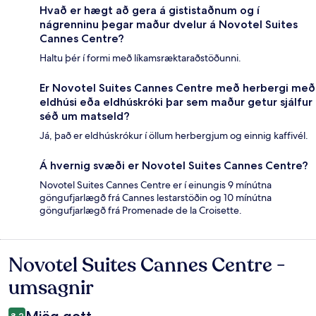
Hvað er hægt að gera á gististaðnum og í
nágrenninu þegar maður dvelur á Novotel Suites
Cannes Centre?
Haltu þér í formi með líkamsræktaraðstöðunni.
Er Novotel Suites Cannes Centre með herbergi með
eldhúsi eða eldhúskróki þar sem maður getur sjálfur
séð um matseld?
Já, það er eldhúskrókur í öllum herbergjum og einnig kaffivél.
Á hvernig svæði er Novotel Suites Cannes Centre?
Novotel Suites Cannes Centre er í einungis 9 mínútna
göngufjarlægð frá Cannes lestarstöðin og 10 mínútna
göngufjarlægð frá Promenade de la Croisette.
Novotel Suites Cannes Centre -
Umsagnir
umsagnir
8,2