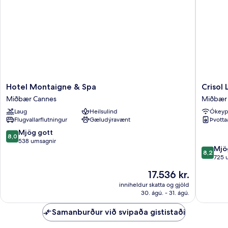
með
svefnsófa
Hotel
Crisol
Hotel Montaigne & Spa
Crisol
Montaigne
Lumière
Miðbær Cannes
Miðbær
&
Miðbær
Laug
Heilsulind
Ókeypi
Spa
Cannes
Flugvallarflutningur
Gæludýravænt
Þvotta
Miðbær
Cannes
8.0
Mjög gott
8,0
af
538 umsagnir
8.2
Mjö
10,
8,2
af
725 
Mjög
10,
gott,
Verðið
17.536 kr.
Mjög
538
er
gott,
inniheldur skatta og gjöld
umsagnir
17.536 kr.
30. ágú. - 31. ágú.
725
umsagni
Samanburður við svipaða gististaði