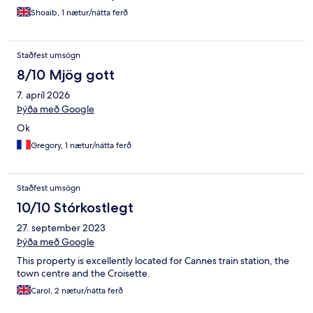
Shoaib, 1 nætur/nátta ferð
Staðfest umsögn
8/10 Mjög gott
7. apríl 2026
Þýða með Google
Ok
Gregory, 1 nætur/nátta ferð
Staðfest umsögn
10/10 Stórkostlegt
27. september 2023
Þýða með Google
This property is excellently located for Cannes train station, the
town centre and the Croisette.
Carol, 2 nætur/nátta ferð