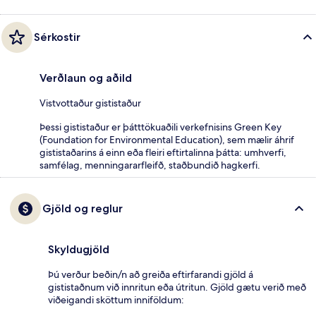
Sérkostir
Verðlaun og aðild
Vistvottaður gististaður
Þessi gististaður er þátttökuaðili verkefnisins Green Key
(Foundation for Environmental Education), sem mælir áhrif
gististaðarins á einn eða fleiri eftirtalinna þátta: umhverfi,
samfélag, menningararfleifð, staðbundið hagkerfi.
Gjöld og reglur
Skyldugjöld
Þú verður beðin/n að greiða eftirfarandi gjöld á
gististaðnum við innritun eða útritun. Gjöld gætu verið með
viðeigandi sköttum inniföldum: