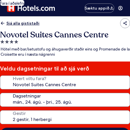
Fara í aðalefni
Sæktu appið
Sjá alla gististaði
Novotel Suites Cannes Centre
4.0
stjörnu
Hótel með bar/setustofu og áhugaverðir staðir eins og Promenade de la
gististaður
Croisette eru í næsta nágrenni
Veldu dagsetningar til að sjá verð
Hvert viltu fara?
Dagsetningar
Gestir