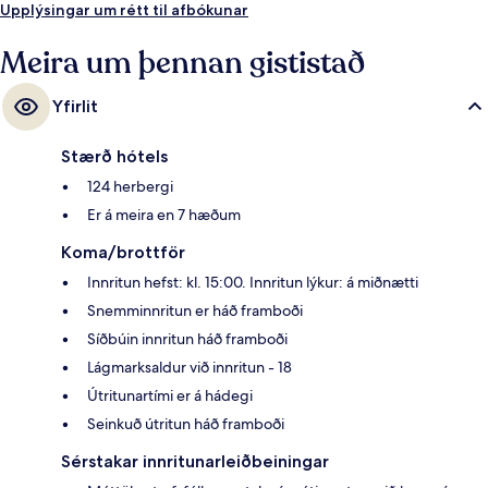
Upplýsingar um rétt til afbókunar
Meira um þennan gististað
Yfirlit
Stærð hótels
124 herbergi
Er á meira en 7 hæðum
Koma/brottför
Innritun hefst: kl. 15:00. Innritun lýkur: á miðnætti
Snemminnritun er háð framboði
Síðbúin innritun háð framboði
Lágmarksaldur við innritun - 18
Útritunartími er á hádegi
Seinkuð útritun háð framboði
Sérstakar innritunarleiðbeiningar