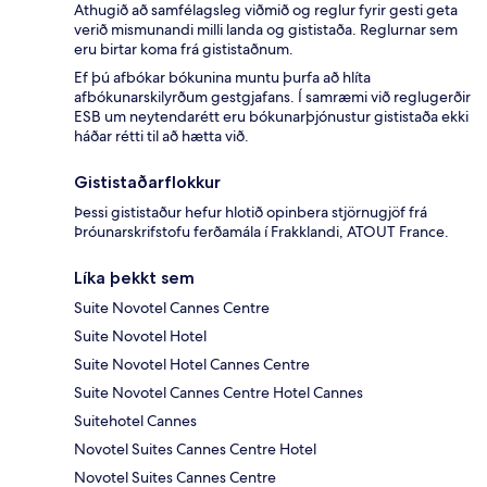
Athugið að samfélagsleg viðmið og reglur fyrir gesti geta
verið mismunandi milli landa og gististaða. Reglurnar sem
eru birtar koma frá gististaðnum.
Ef þú afbókar bókunina muntu þurfa að hlíta
afbókunarskilyrðum gestgjafans. Í samræmi við reglugerðir
ESB um neytendarétt eru bókunarþjónustur gististaða ekki
háðar rétti til að hætta við.
Gististaðarflokkur
Þessi gististaður hefur hlotið opinbera stjörnugjöf frá
Þróunarskrifstofu ferðamála í Frakklandi, ATOUT France.
Líka þekkt sem
Suite Novotel Cannes Centre
Suite Novotel Hotel
Suite Novotel Hotel Cannes Centre
Suite Novotel Cannes Centre Hotel Cannes
Suitehotel Cannes
Novotel Suites Cannes Centre Hotel
Novotel Suites Cannes Centre