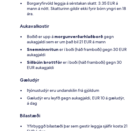
Borgaryfirvöld leggja á sérstakan skatt: 3.35 EUR á
mann á nótt. Skatturinn gildir ekki fyrir börn yngri en 18
ára.
Aukavalkostir
Boðið er upp á
morgunverðarhlaðborð
gegn
aukagjaldi sem er um það bil 21 EUR á mann
Snemminnritun
er í boði (háð framboði) gegn 30 EUR
aukagjaldi
Síðbúin brottför
er í boði (háð framboði) gegn 30
EUR aukagjaldi
Gæludýr
Þjónustudýr eru undanskilin frá gjöldum
Gæludýr eru leyfð gegn aukagjaldi, EUR 10 á gæludýr,
á dag
Bílastæði
Yfirbyggð bílastæði þar sem gestir leggja sjálfir kosta 21