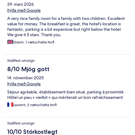
29. mars 2026
Þýða með Google
A very nice family room for a family with two children. Excellent
value for money. The breakfast is great, the hotel's location is
fantastic, parking is a bit expensive but right below the hotel.
We give it 5 stars. Thank you.
Gizem, 1 nætur/nátta ferð
Staðfest umsögn
8/10 Mjög gott
14. nóvember 2025
Þýða með Google
Séjour agréable, établissement bien situé, parking à proximité.
Hôtel un peu « vieillot » qui mériterait un bon rafraîchissement
Laurent, 2 nætur/nátta ferð
Staðfest umsögn
10/10 Stórkostlegt