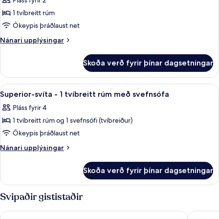
Pláss fyrir 2
fyrir
Superior-
1 tvíbreitt rúm
svíta
Ókeypis þráðlaust net
-
Nánari
Nánari upplýsingar
1
upplýsingar
tvíbreitt
fyrir
Skoða verð fyrir þínar dagsetningar
Superior-
rúm
svíta
-
Skoða
Rúmföt af bestu gerð, míníbar, öryggis
5
1
Superior-svíta - 1 tvíbreitt rúm með svefnsófa
allar
tvíbreitt
Pláss fyrir 4
rúm
myndir
1 tvíbreitt rúm og 1 svefnsófi (tvíbreiður)
fyrir
Superior-
Ókeypis þráðlaust net
svíta
Nánari
Nánari upplýsingar
-
upplýsingar
fyrir
1
Skoða verð fyrir þínar dagsetningar
Superior-
tvíbreitt
svíta
rúm
-
Svipaðir gististaðir
með
1
tvíbreitt
svefnsófa
Hotel Montaigne & Spa
Crisol L
rúm