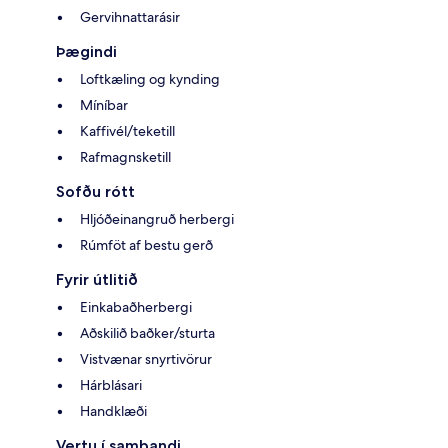
Gervihnattarásir
Þægindi
Loftkæling og kynding
Míníbar
Kaffivél/teketill
Rafmagnsketill
Sofðu rótt
Hljóðeinangruð herbergi
Rúmföt af bestu gerð
Fyrir útlitið
Einkabaðherbergi
Aðskilið baðker/sturta
Vistvænar snyrtivörur
Hárblásari
Handklæði
Vertu í sambandi