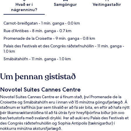
Kort
Hvað er í
Samgöngur
Veitingastaðir
nágrenninu?
Carnot-breiðgatan
- 1 mín. ganga
- 0.0 km
Rue d'Antibes
- 8 mín. ganga
- 0.7 km
Promenade de la Croisette
- 9 mín. ganga
- 0.8 km
Palais des Festivals et des Congrès ráðstefnuhöllin
- 11 mín. ganga
-
1.0 km
Smábátahöfn
- 11 mín. ganga
- 1.0 km
Um þennan gististað
Novotel Suites Cannes Centre
Novotel Suites Cannes Centre er á fínum stað, því Promenade de la
Croisette og Smábátahöfn eru í innan við 15 mínútna göngufjarlægð. Á
staðnum er kaffihús þar sem tilvalið er að fá sér bita, en eftir að hafa nýtt
þér líkamsræktarstöðina til að fá útrás fyrir hreyfiþörfina bíður þín svo
bar/setustofa með svalandi drykki. Þar að auki eru Palais des Festivals et
des Congrès ráðstefnuhöllin og Sophia Antipolis (tæknigarður) í
nokkurra mínútna akstursfjarlægð.