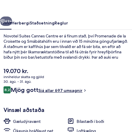
rra
Næsta
49+
Yfirlit
Herbergi
Staðsetning
Reglur
Novotel Suites Cannes Centre er á fínum stað, því Promenade de la
Croisette og Smábátahöfn eru í innan við 15 mínútna göngufjarlægð.
Á staðnum er kaffihús þar sem tilvalið er að fá sér bita, en eftir að
hafa nýtt þér líkamsræktarstöðina til að fá útrás fyrir hreyfiþörfina
bíður þín svo bar/setustofa með svalandi drykki. Þar að auki eru
Palais des Festivals et des Congrès ráðstefnuhöllin og Sophia
Antipolis (tæknigarður) í nokkurra mínútna akstursfjarlægð.
Núverandi
19.070 kr.
verð
inniheldur skatta og gjöld
er
30. ágú. - 31. ágú.
Nálægt ströndinni
19.070 kr.
Umsagnir
Mjög gott
8,2
Sjá allar 697 umsagnir
8,2 af 10
Vinsæl aðstaða
Gæludýravænt
Bílastæði í boði
Ókeypis þráðlaust net
Loftkæling