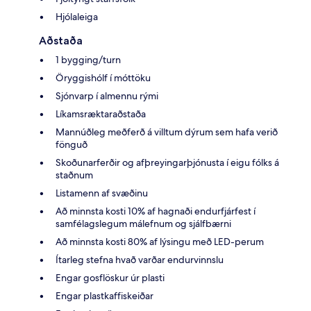
Hjólaleiga
Aðstaða
1 bygging/turn
Öryggishólf í móttöku
Sjónvarp í almennu rými
Líkamsræktaraðstaða
Mannúðleg meðferð á villtum dýrum sem hafa verið
fönguð
Skoðunarferðir og afþreyingarþjónusta í eigu fólks á
staðnum
Listamenn af svæðinu
Að minnsta kosti 10% af hagnaði endurfjárfest í
samfélagslegum málefnum og sjálfbærni
Að minnsta kosti 80% af lýsingu með LED-perum
Ítarleg stefna hvað varðar endurvinnslu
Engar gosflöskur úr plasti
Engar plastkaffiskeiðar