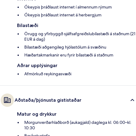
Ókeypis þráðlaust internet í almennum rýmum
Ókeypis þráðlaust internet á herbergjum
Bílastæði
Örugg og yfirbyggð sjálfsafgreiðslubílastæði á staðnum (21
EUR á dag)
Bílastæði aðgengileg hjólastólum á svæðinu
Hæðartakmarkanir eru fyrir bílastæði á staðnum
Aðrar upplýsingar
Afmörkuð reykingasvæði
Aðstaða/þjónusta gististaðar
Matur og drykkur
Morgunverðarhlaðborð (aukagjald) daglega kl. 06:00–kl.
10:30
Bar/setustofa