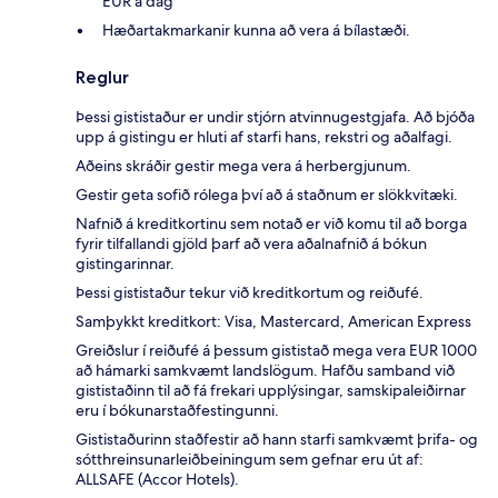
EUR á dag
Hæðartakmarkanir kunna að vera á bílastæði.
Reglur
Þessi gististaður er undir stjórn atvinnugestgjafa. Að bjóða
upp á gistingu er hluti af starfi hans, rekstri og aðalfagi.
Aðeins skráðir gestir mega vera á herbergjunum.
Gestir geta sofið rólega því að á staðnum er slökkvitæki.
Nafnið á kreditkortinu sem notað er við komu til að borga
fyrir tilfallandi gjöld þarf að vera aðalnafnið á bókun
gistingarinnar.
Þessi gististaður tekur við kreditkortum og reiðufé.
Samþykkt kreditkort: Visa, Mastercard, American Express
Greiðslur í reiðufé á þessum gististað mega vera EUR 1000
að hámarki samkvæmt landslögum. Hafðu samband við
gististaðinn til að fá frekari upplýsingar, samskipaleiðirnar
eru í bókunarstaðfestingunni.
Gististaðurinn staðfestir að hann starfi samkvæmt þrifa- og
sótthreinsunarleiðbeiningum sem gefnar eru út af:
ALLSAFE (Accor Hotels).