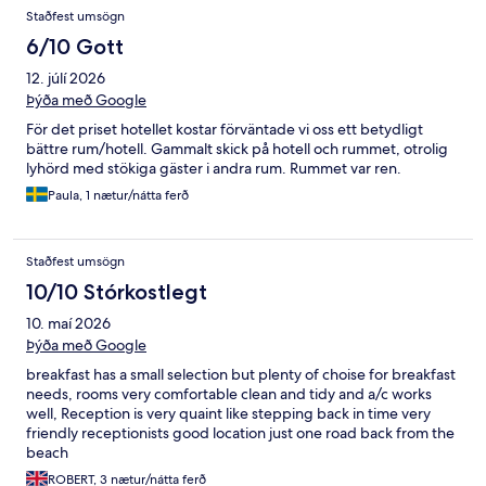
Staðfest umsögn
6/10 Gott
12. júlí 2026
Þýða með Google
För det priset hotellet kostar förväntade vi oss ett betydligt
bättre rum/hotell. Gammalt skick på hotell och rummet, otrolig
lyhörd med stökiga gäster i andra rum. Rummet var ren.
Paula, 1 nætur/nátta ferð
Staðfest umsögn
10/10 Stórkostlegt
10. maí 2026
Þýða með Google
breakfast has a small selection but plenty of choise for breakfast
needs, rooms very comfortable clean and tidy and a/c works
well, Reception is very quaint like stepping back in time very
friendly receptionists good location just one road back from the
beach
ROBERT, 3 nætur/nátta ferð