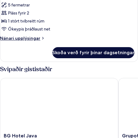
allar
5 fermetrar
myndir
Pláss fyrir 2
fyrir
DOUBLE
1 stórt tvíbreitt rúm
KING
Ókeypis þráðlaust net
SIZE
Nánari
Nánari upplýsingar
BED
upplýsingar
fyrir
Skoða verð fyrir þínar dagsetningar
DOUBLE
KING
SIZE
Svipaðir gististaðir
BED
BG Hotel Java
Grupotel
BG
Grupote
BG Hotel Java
Grupot