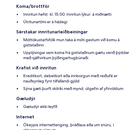
Koma/brottför
Innritun hefst: kl. 15:00. Innritun lýkur: á miðnætti
Útritunartími er á hádegi
Sérstakar innritunarleiðbeiningar
Móttökustarfsfólk mun taka á móti gestum við komu á
gististaðinn
Upplýsingar sem koma frá gististaðnum gætu verið þýddar
með sjálfvirkum þýðingarhugbúnaði
Krafist við innritun
Kreditkort, debetkort eða innborgun með reiðufé er
nauðsynleg fyrir tilfallandi gjöld
Sýna gæti þurft skilríki með mynd, útgefin af yfirvöldum
Gæludýr
Gæludýr ekki leyfð
Internet
Ókeypis internettenging, þráðlaus eða um snúru, í