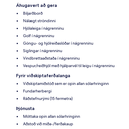
Áhugavert að gera
Biljarðborð
Nálægt ströndinni
Hjólaleiga í nágrenninu
Golf í nágrenninu
Göngu- og hjólreiðaslóðar í nágrenninu
Siglingar í nágrenninu
Vindbrettaaðstaða í nágrenninu
Vespur/reiðhjól með hjálparvél til leigu í nágrenninu
Fyrir viðskiptaferðalanga
Viðskiptamiðstöð sem er opin allan sólarhringinn
Fundarherbergi
Ráðstefnurými (15 fermetra)
Þjónusta
Móttaka opin allan sólarhringinn
Aðstoð við miða-/ferðakaup