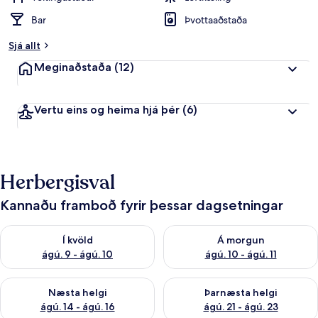
Bar
Þvottaaðstaða
Sjá allt
Meginaðstaða
(12)
Vertu eins og heima hjá þér
(6)
Herbergisval
Kannaðu framboð fyrir þessar dagsetningar
Athuga framboð í kvöld ágú. 9 - ágú. 10
Athuga framboð á morgun ágú.
Í kvöld
Á morgun
ágú. 9 - ágú. 10
ágú. 10 - ágú. 11
Athuga framboð næstu helgi ágú. 14 - ágú. 16
Athuga framboð þarnæstu helg
Næsta helgi
Þarnæsta helgi
ágú. 14 - ágú. 16
ágú. 21 - ágú. 23