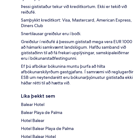
Þessi gististaður tekur við kreditkortum. Ekki er tekið við
reiðufé.
Samþykkt kreditkort: Visa, Mastercard, American Express,
Diners Club
Snertilausar greiðslur eru í boði.
Greiðslur í reiðufé á þessum gististað mega vera EUR 1000
að hámarki samkvæmt landslögum. Hafðu samband við
gististaðinn til að fá frekari upplýsingar, samskipaleiðirnar
eru í bókunarstaðfestingunni.
Ef þú afbókar bókunina muntu þurfa að hlíta
afbókunarskilyrðum gestgjafans. Í samræmi við reglugerðir
ESB um neytendarétt eru bókunarþjónustur gististaða ekki
háðar rétti til að hætta við.
Líka þekkt sem
Balear Hotel
Balear Playa de Palma
Hotel Balear
Hotel Balear Playa de Palma
Hotel Balear Hotel