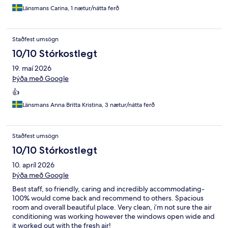
Länsmans Carina, 1 nætur/nátta ferð
Staðfest umsögn
10/10 Stórkostlegt
19. maí 2026
Þýða með Google
👍
Länsmans Anna Britta Kristina, 3 nætur/nátta ferð
Staðfest umsögn
10/10 Stórkostlegt
10. apríl 2026
Þýða með Google
Best staff, so friendly, caring and incredibly accommodating-
100% would come back and recommend to others. Spacious
room and overall beautiful place. Very clean, i’m not sure the air
conditioning was working however the windows open wide and
it worked out with the fresh air!