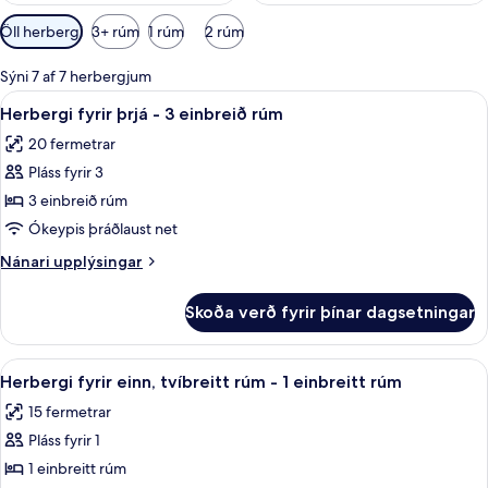
Síur
Öll herbergi
3+ rúm
1 rúm
2 rúm
í
boði
Sýni 7 af 7 herbergjum
fyrir
Skoða
Dúnsængur, öryggishólf í herbergi, 
7
Herbergi fyrir þrjá - 3 einbreið rúm
herbergi
allar
20 fermetrar
myndir
Pláss fyrir 3
fyrir
Herbergi
3 einbreið rúm
fyrir
Ókeypis þráðlaust net
þrjá
Nánari
Nánari upplýsingar
-
upplýsingar
3
fyrir
Skoða verð fyrir þínar dagsetningar
Herbergi
einbreið
fyrir
rúm
þrjá
Skoða
Dúnsængur, öryggishólf í herbergi, 
5
-
Herbergi fyrir einn, tvíbreitt rúm - 1 einbreitt rúm
allar
3
15 fermetrar
einbreið
myndir
rúm
Pláss fyrir 1
fyrir
Herbergi
1 einbreitt rúm