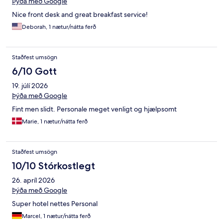
Þýða með Google
Nice front desk and great breakfast service!
Deborah, 1 nætur/nátta ferð
Staðfest umsögn
6/10 Gott
19. júlí 2026
Þýða með Google
Fint men slidt. Personale meget venligt og hjælpsomt
Marie, 1 nætur/nátta ferð
Staðfest umsögn
10/10 Stórkostlegt
26. apríl 2026
Þýða með Google
Super hotel nettes Personal
Marcel, 1 nætur/nátta ferð