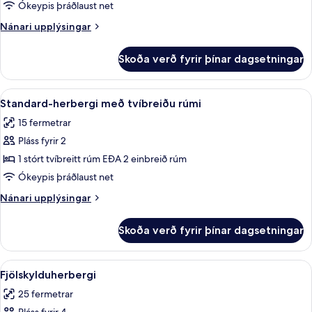
fyrir
Ókeypis þráðlaust net
einn,
Nánari
Nánari upplýsingar
tvíbreitt
upplýsingar
rúm
fyrir
Skoða verð fyrir þínar dagsetningar
Herbergi
-
fyrir
1
einn,
Skoða
Standard-herbergi með tvíbreiðu rúmi
einbreitt
8
tvíbreitt
Standard-herbergi með tvíbreiðu rúmi
allar
rúm
rúm
15 fermetrar
-
myndir
1
Pláss fyrir 2
fyrir
einbreitt
Standard-
1 stórt tvíbreitt rúm EÐA 2 einbreið rúm
rúm
herbergi
Ókeypis þráðlaust net
með
Nánari
Nánari upplýsingar
tvíbreiðu
upplýsingar
rúmi
fyrir
Skoða verð fyrir þínar dagsetningar
Standard-
herbergi
með
Skoða
Fjölskylduherbergi | Dúnsængur, öryg
8
tvíbreiðu
Fjölskylduherbergi
allar
rúmi
25 fermetrar
myndir