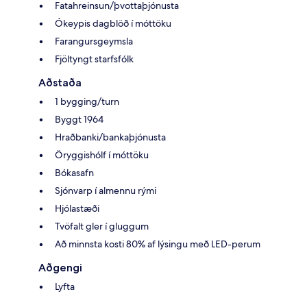
Fatahreinsun/þvottaþjónusta
Ókeypis dagblöð í móttöku
Farangursgeymsla
Fjöltyngt starfsfólk
Aðstaða
1 bygging/turn
Byggt 1964
Hraðbanki/bankaþjónusta
Öryggishólf í móttöku
Bókasafn
Sjónvarp í almennu rými
Hjólastæði
Tvöfalt gler í gluggum
Að minnsta kosti 80% af lýsingu með LED-perum
Aðgengi
Lyfta