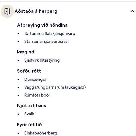
Aðstaða á herbergi
Afþreying við höndina
15-tommu flatskjársjónvarp
Stafrænar sjónvarpsrásir
Þægindi
Sjálfvirk hitastýring
Sofðu rótt
Dúnsængur
Vagga/ungbarnarúm (aukagjald)
Rúmföt í boði
Njóttu lífsins
Svalir
Fyrir útlitið
Einkabaðherbergi