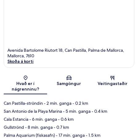
Avenida Bartolome Riutort 18, Can Pastilla, Palma de Mallorca,
Mallorca, 7610
Skoða á korti
Kort
Hvað er í
Samgöngur
Veitingastaðir
nágrenninu?
Can Pastilla-ströndin
- 2 mín. ganga
- 0.2 km
San Antonio de la Playa Marina
- 5 mín. ganga
- 0.4 km
Cala Estancia
- 6 mín. ganga
- 0.6 km
Gullströnd
- 8 mín. ganga
- 0.7 km
Palma Aquarium (fiskasafn)
- 17 mín. ganga
- 1.5 km