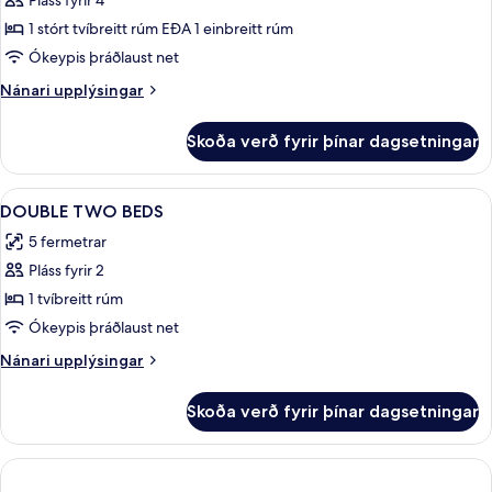
Pláss fyrir 4
fyrir
Fjölskylduherbergi
1 stórt tvíbreitt rúm EÐA 1 einbreitt rúm
Ókeypis þráðlaust net
Nánari
Nánari upplýsingar
upplýsingar
fyrir
Skoða verð fyrir þínar dagsetningar
Fjölskylduherbergi
Skoða
Dúnsængur, öryggishólf í herbergi, 
8
DOUBLE TWO BEDS
allar
5 fermetrar
myndir
Pláss fyrir 2
fyrir
DOUBLE
1 tvíbreitt rúm
TWO
Ókeypis þráðlaust net
BEDS
Nánari
Nánari upplýsingar
upplýsingar
fyrir
Skoða verð fyrir þínar dagsetningar
DOUBLE
TWO
BEDS