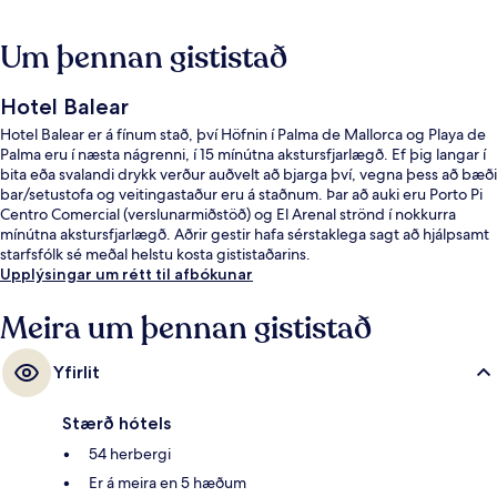
Um þennan gististað
Hotel Balear
Hotel Balear er á fínum stað, því Höfnin í Palma de Mallorca og Playa de
Palma eru í næsta nágrenni, í 15 mínútna akstursfjarlægð. Ef þig langar í
bita eða svalandi drykk verður auðvelt að bjarga því, vegna þess að bæði
bar/setustofa og veitingastaður eru á staðnum. Þar að auki eru Porto Pi
Centro Comercial (verslunarmiðstöð) og El Arenal strönd í nokkurra
mínútna akstursfjarlægð. Aðrir gestir hafa sérstaklega sagt að hjálpsamt
starfsfólk sé meðal helstu kosta gististaðarins.
Upplýsingar um rétt til afbókunar
Meira um þennan gististað
Yfirlit
Stærð hótels
54 herbergi
Er á meira en 5 hæðum