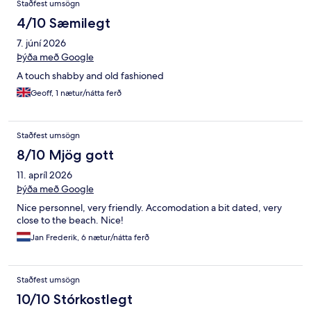
Staðfest umsögn
4/10 Sæmilegt
7. júní 2026
Þýða með Google
A touch shabby and old fashioned
Geoff, 1 nætur/nátta ferð
Staðfest umsögn
8/10 Mjög gott
11. apríl 2026
Þýða með Google
Nice personnel, very friendly. Accomodation a bit dated, very
close to the beach. Nice!
Jan Frederik, 6 nætur/nátta ferð
Staðfest umsögn
10/10 Stórkostlegt