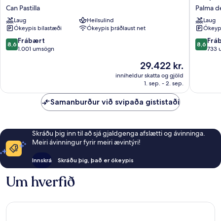
Hotel
Taurus
Can Pastilla
Palma d
Java
Park
Laug
Heilsulind
Laug
Can
Palma
Ókeypis bílastæði
Ókeypis þráðlaust net
Ókeypi
Pastilla
de
Mallorca
8.6
8.6
Frábært
Frá
8,6
8,6
af
af
1.001 umsögn
733 
10,
10,
Verðið
29.422 kr.
Frábært,
Frábært
er
1.001
733
inniheldur skatta og gjöld
29.422 kr.
1. sep. - 2. sep.
umsögn
umsagni
Samanburður við svipaða gististaði
Skráðu þig inn til að sjá gjaldgenga afslætti og ávinninga.
Meiri ávinningur fyrir meiri ævintýri!
Innskrá
Skráðu þig, það er ókeypis
Um hverfið