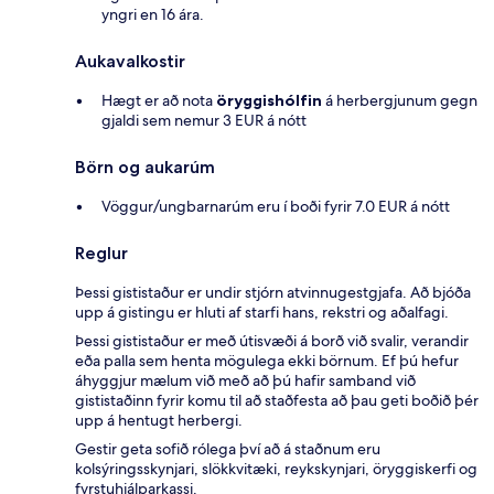
yngri en 16 ára.
Aukavalkostir
Hægt er að nota
öryggishólfin
á herbergjunum gegn
gjaldi sem nemur 3 EUR á nótt
Börn og aukarúm
Vöggur/ungbarnarúm eru í boði fyrir 7.0 EUR á nótt
Reglur
Þessi gististaður er undir stjórn atvinnugestgjafa. Að bjóða
upp á gistingu er hluti af starfi hans, rekstri og aðalfagi.
Þessi gististaður er með útisvæði á borð við svalir, verandir
eða palla sem henta mögulega ekki börnum. Ef þú hefur
áhyggjur mælum við með að þú hafir samband við
gististaðinn fyrir komu til að staðfesta að þau geti boðið þér
upp á hentugt herbergi.
Gestir geta sofið rólega því að á staðnum eru
kolsýringsskynjari, slökkvitæki, reykskynjari, öryggiskerfi og
fyrstuhjálparkassi.