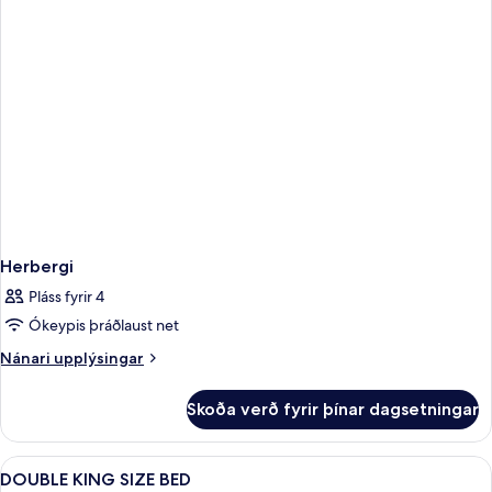
Herbergi
Pláss fyrir 4
Ókeypis þráðlaust net
Nánari
Nánari upplýsingar
upplýsingar
fyrir
Skoða verð fyrir þínar dagsetningar
Herbergi
Skoða
Dúnsængur, öryggishólf í herbergi, 
8
DOUBLE KING SIZE BED