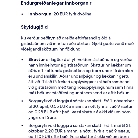
Endurgreiðanlegar innborganir
Innborgun:
20 EUR fyrir dvölina
Skyldugjöld
Þú verður beðin/n að greiða eftirfarandi gjöld á
gististaðnum við innritun eða útritun. Gjöld gætu verið með
viðeigandi sköttum inniföldum:
Skattur
er lagður á af yfirvöldum á staðnum og verður
hann innheimtur á gististaðnum. Skatturinn lækkar um
50% eftir áttundu gistinóttina og börn undir 16 ára aldri
eru undanskilin. Aðrar undanþágur og lækkanir gætu
átt við. Til að fá frekari upplýsingar skal hafa samband
við gististaðinn með tengiliðaupplýsingunum sem finna
má í bókunarstaðfestingunni sem send er eftir bókun.
Borgaryfirvöld leggja á sérstakan skatt: Frá 1. nóvember
til 30. apríl, 0.55 EUR á mann, á nótt fyrir allt að 9 nætur
og 0.28 EUR eftir það. Þessi skattur á ekki við um börn
yngri en 16 ára.
Borgaryfirvöld leggja á sérstakan skatt: Frá 1. maí til 31.
október 2.20 EUR á mann, á nótt , fyrir allt að 9 nætur,
og 1.10 EUR eftir það. Þessi skattur á ekki við um börn