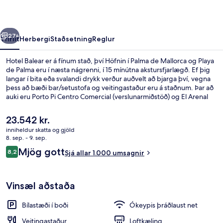
rra
Næsta
27+
Yfirlit
Herbergi
Staðsetning
Reglur
Hotel Balear er á fínum stað, því Höfnin í Palma de Mallorca og Playa
de Palma eru í næsta nágrenni, í 15 mínútna akstursfjarlægð. Ef þig
langar í bita eða svalandi drykk verður auðvelt að bjarga því, vegna
þess að bæði bar/setustofa og veitingastaður eru á staðnum. Þar að
auki eru Porto Pi Centro Comercial (verslunarmiðstöð) og El Arenal
strönd í nokkurra mínútna akstursfjarlægð. Aðrir gestir hafa
sérstaklega sagt að hjálpsamt starfsfólk sé meðal helstu kosta
Núverandi
23.542 kr.
gististaðarins.
verð
inniheldur skatta og gjöld
er
8. sep. - 9. sep.
Standard-herbergi með tvíbreiðu rúmi
23.542 kr.
Umsagnir
Mjög gott
8,2
Sjá allar 1.000 umsagnir
8,2 af 10
Vinsæl aðstaða
Bílastæði í boði
Ókeypis þráðlaust net
Veitingastaður
Loftkæling