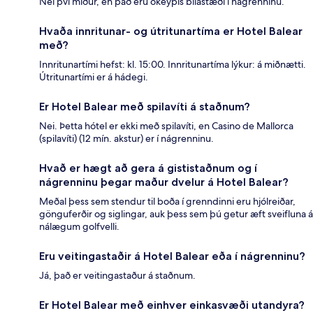
Nei því miður, en það eru ókeypis bílastæði í nágrenninu.
Hvaða innritunar- og útritunartíma er Hotel Balear
með?
Innritunartími hefst: kl. 15:00. Innritunartíma lýkur: á miðnætti.
Útritunartími er á hádegi.
Er Hotel Balear með spilavíti á staðnum?
Nei. Þetta hótel er ekki með spilavíti, en Casino de Mallorca
(spilavíti) (12 mín. akstur) er í nágrenninu.
Hvað er hægt að gera á gististaðnum og í
nágrenninu þegar maður dvelur á Hotel Balear?
Meðal þess sem stendur til boða í grenndinni eru hjólreiðar,
gönguferðir og siglingar, auk þess sem þú getur æft sveifluna á
nálægum golfvelli.
Eru veitingastaðir á Hotel Balear eða í nágrenninu?
Já, það er veitingastaður á staðnum.
Er Hotel Balear með einhver einkasvæði utandyra?