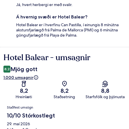
Já, hvert herbergi er með svalir.
Á hvernig svæði er Hotel Balear?
Hotel Balear er í hverfinu Can Pastilla, í einungis 8 mínútna
akstursfjarlægð frá Palma de Mallorca (PMI) og 6 mínútna
göngufjarlægð frá Playa de Palma.
Hotel Balear - umsagnir
Umsagnir
Mjög gott
8,2
1.000 umsagnir
8,2
8,2
8,8
Hreinlæti
Staðsetning
Starfsfólk og þjónusta
Umsagnir
Staðfest umsögn
10/10 Stórkostlegt
29. maí 2026