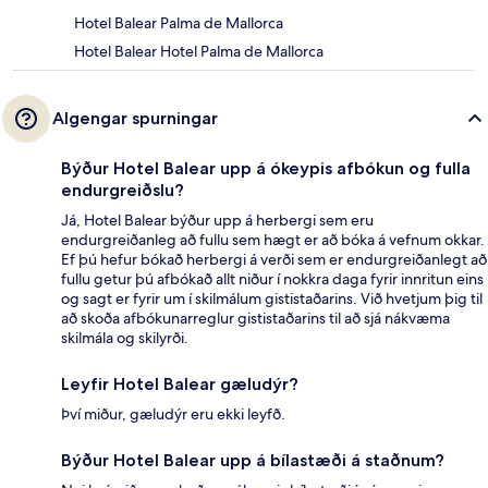
Hotel Balear Palma de Mallorca
Hotel Balear Hotel Palma de Mallorca
Algengar spurningar
Býður Hotel Balear upp á ókeypis afbókun og fulla
endurgreiðslu?
Já, Hotel Balear býður upp á herbergi sem eru
endurgreiðanleg að fullu sem hægt er að bóka á vefnum okkar.
Ef þú hefur bókað herbergi á verði sem er endurgreiðanlegt að
fullu getur þú afbókað allt niður í nokkra daga fyrir innritun eins
og sagt er fyrir um í skilmálum gististaðarins. Við hvetjum þig til
að skoða afbókunarreglur gististaðarins til að sjá nákvæma
skilmála og skilyrði.
Leyfir Hotel Balear gæludýr?
Því miður, gæludýr eru ekki leyfð.
Býður Hotel Balear upp á bílastæði á staðnum?