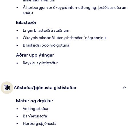
almennum rýmum
Á herbergjum er ókeypis internettenging, þráðlaus eða um
snúru
Bílastæði
Engin bílastæði á staðnum
Ókeypis bílastæði utan gististaðar í nágrenninu
Bílastæði í boði við götuna
Aðrar upplýsingar
Reyklaus gististaður
Aðstaða/þjónusta gististaðar
Matur og drykkur
Veitingastaður
Bar/setustofa
Herbergisþjónusta