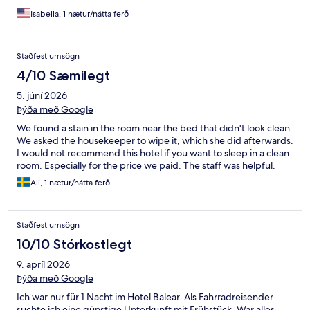
Isabella, 1 nætur/nátta ferð
Staðfest umsögn
4/10 Sæmilegt
5. júní 2026
Þýða með Google
We found a stain in the room near the bed that didn't look clean.
We asked the housekeeper to wipe it, which she did afterwards.
I would not recommend this hotel if you want to sleep in a clean
room. Especially for the price we paid. The staff was helpful.
Ali, 1 nætur/nátta ferð
Staðfest umsögn
10/10 Stórkostlegt
9. apríl 2026
Þýða með Google
Ich war nur für 1 Nacht im Hotel Balear. Als Fahrradreisender
suchte ich eine günstige Unterkunft mit Frühstück. War alles