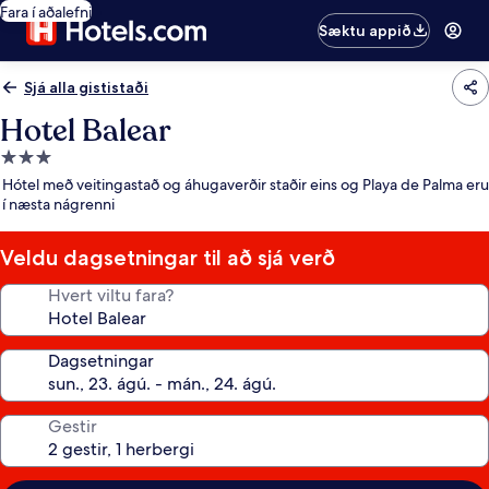
Fara í aðalefni
Sæktu appið
Sjá alla gististaði
Hotel Balear
3.0
stjörnu
Hótel með veitingastað og áhugaverðir staðir eins og Playa de Palma eru
gististaður
í næsta nágrenni
Veldu dagsetningar til að sjá verð
Hvert viltu fara?
Dagsetningar
Gestir