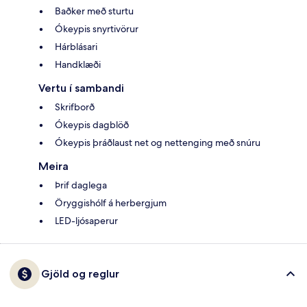
Baðker með sturtu
Ókeypis snyrtivörur
Hárblásari
Handklæði
Vertu í sambandi
Skrifborð
Ókeypis dagblöð
Ókeypis þráðlaust net og nettenging með snúru
Meira
Þrif daglega
Öryggishólf á herbergjum
LED-ljósaperur
Gjöld og reglur