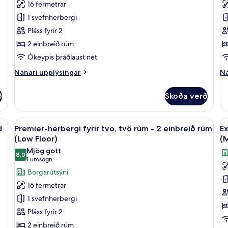
16 fermetrar
Deluxe-
S
1 svefnherbergi
herbergi
h
fyrir
-
Pláss fyrir 2
tvo,
1
2 einbreið rúm
tvö
m
Ókeypis þráðlaust net
rúm
tv
Nánari
Ná
Nánari upplýsingar
Ná
(Twin
r
upplýsingar
up
/
(
fyrir
fy
ð
Skoða verð
Deluxe-
Su
Hollywood
F
herbergi
he
Twin
fyrir
-
lf í herbergi, skrifborð
Skoða
Premier-herbergi fyrir tvo, tvö rúm - 
S
-
12
tvo,
1
d
Premier-herbergi fyrir tvo, tvö rúm - 2 einbreið rúm
Ex
allar
al
Low
tvö
me
(Low Floor)
(M
rúm
myndir
tv
m
Floor)
Mjög gott
(Twin
r
8,0
fyrir
fy
8,0 af 10
(1
1 umsögn
/
(L
Premier-
E
umsögn)
Borgarútsýni
Hollywood
Fl
herbergi
h
Twin
16 fermetrar
-
fyrir
-
1 svefnherbergi
Low
tvo,
1
Floor)
Pláss fyrir 2
tvö
m
2 einbreið rúm