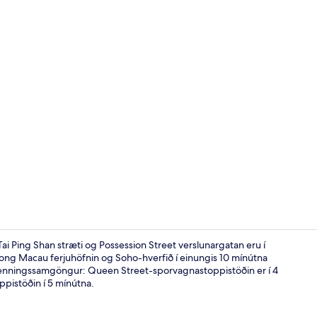
Verönd/útipa
ai Ping Shan stræti og Possession Street verslunargatan eru í
ong Macau ferjuhöfnin og Soho-hverfið í einungis 10 mínútna
almenningssamgöngur: Queen Street-sporvagnastoppistöðin er í 4
Sæti í anddyr
istöðin í 5 mínútna.