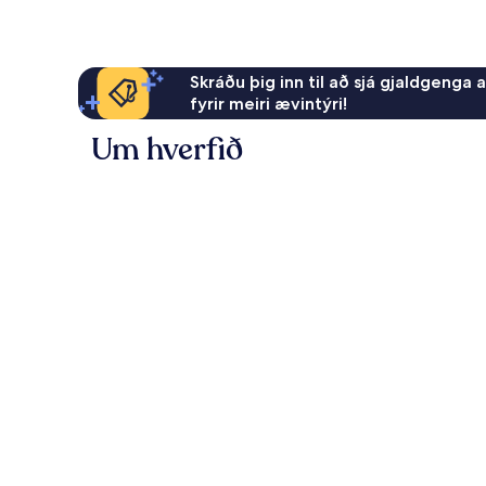
Skráðu þig inn til að sjá gjaldgenga 
fyrir meiri ævintýri!
Um hverfið