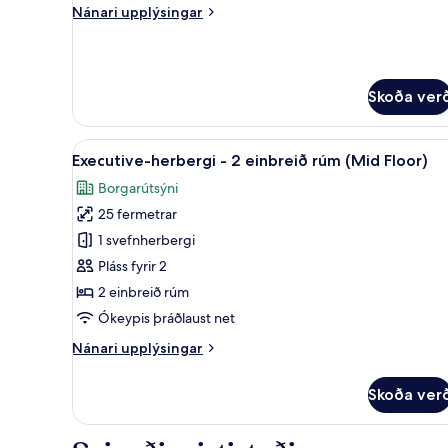
tvíbreitt
Nánari
Nánari upplýsingar
rúm
upplýsingar
(Mid
fyrir
Premier-
Floor)
herbergi
Skoða ver
-
1
meðalstórt
Skoða
Executive-herbergi - 2 einbreið
tvíbreitt
7
Executive-herbergi - 2 einbreið rúm (Mid Floor)
allar
rúm
Borgarútsýni
(Mid
myndir
Floor)
25 fermetrar
fyrir
Executive-
1 svefnherbergi
herbergi
Pláss fyrir 2
-
2 einbreið rúm
2
Ókeypis þráðlaust net
einbreið
Nánari
Nánari upplýsingar
rúm
upplýsingar
(Mid
fyrir
Skoða ver
Floor)
Executive-
herbergi
-