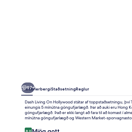
97+
Yfirlit
Herbergi
Staðsetning
Reglur
Dash Living On Hollywood státar af toppstaðsetningu, því T
einungis 5 mínútna göngufjarlægð. Þar að auki eru Hong K
göngufjarlægð. Það er ekki langt að fara til að komast í 
mínútna göngufjarlægð og Western Market-sporvagnastopp
Umsagnir
Mjög gott
8,0