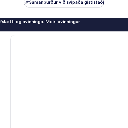
Samanburður við svipaða gististaði
afslætti og ávinninga. Meiri ávinningur