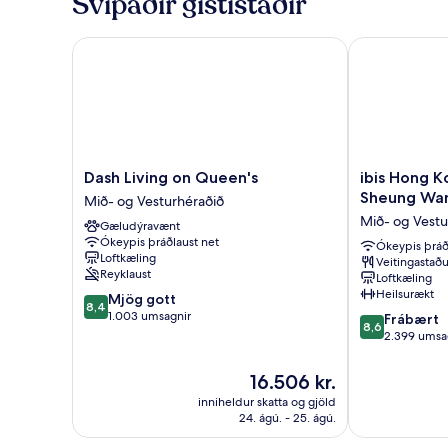
Svipaðir gististaðir
2
einbreið
rúm
Dash Living on Queen's
ibis Hong Ko
(Mid
Floor)
Dash
ibis
Dash Living on Queen's
ibis Hong K
Living
Hong
Sheung Wa
Mið- og Vesturhéraðið
on
Kong
Mið- og Vestu
Gæludýravænt
Queen's
Central
Ókeypis þráðlaust net
Mið-
And
Ókeypis þráð
Loftkæling
Veitingastaðu
og
Sheung
Reyklaust
Loftkæling
Vesturhéraðið
Wan
Heilsurækt
8.4
Mjög gott
Mið-
8,4
af
1.003 umsagnir
8.6
og
Frábært
8,6
10,
af
Vesturhéraðið
2.399 umsa
Mjög
10,
gott,
Frábært,
Verðið
16.506 kr.
1.003
2.399
er
inniheldur skatta og gjöld
umsagnir
umsagnir
16.506 kr.
24. ágú. - 25. ágú.