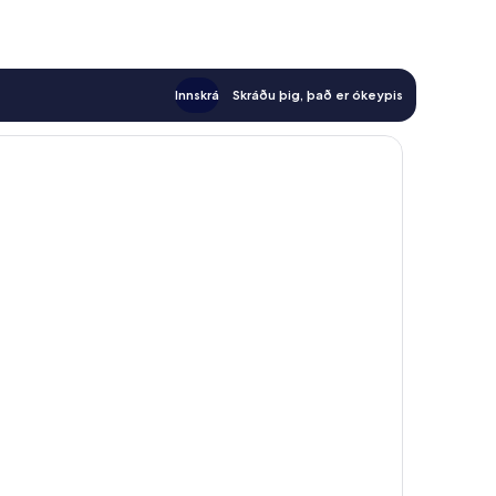
Innskrá
Skráðu þig, það er ókeypis