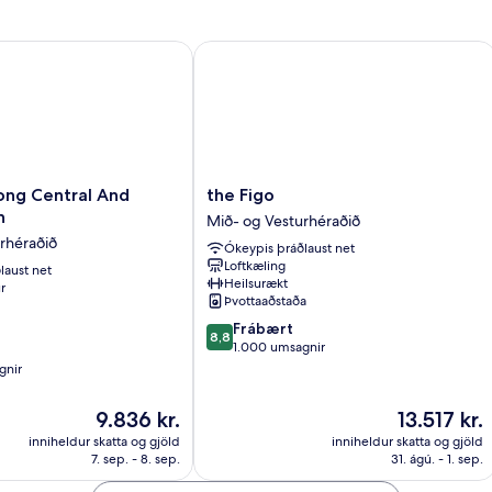
ng Central And Sheung Wan
the Figo
the
ong Central And
the Figo
Figo
n
Mið- og Vesturhéraðið
Mið-
rhéraðið
Ókeypis þráðlaust net
og
Loftkæling
laust net
Vesturhéraðið
Heilsurækt
r
Þvottaaðstaða
8.8
Frábært
8,8
af
1.000 umsagnir
10,
gnir
Frábært,
1.000
Verðið
Verðið
9.836 kr.
13.517 kr.
umsagnir
er
er
inniheldur skatta og gjöld
inniheldur skatta og gjöld
9.836 kr.
13.517 kr.
7. sep. - 8. sep.
31. ágú. - 1. sep.