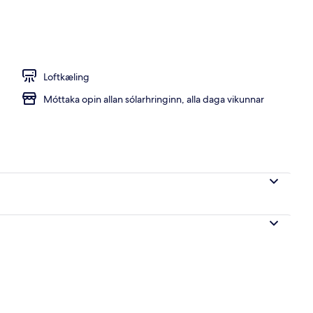
rgi fyrir tvo, tvö rúm - 2 einbreið rúm (Low Floor) | Rúmföt af bestu gerð, ör
Loftkæling
Móttaka opin allan sólarhringinn, alla daga vikunnar