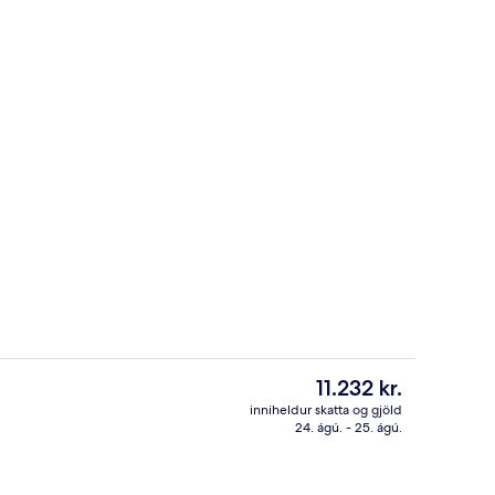
llur
Fyrir utan
Núverandi
11.232 kr.
verð
inniheldur skatta og gjöld
er
24. ágú. - 25. ágú.
i
Rúmföt af bestu gerð, öryggishólf í he
11.232 kr.