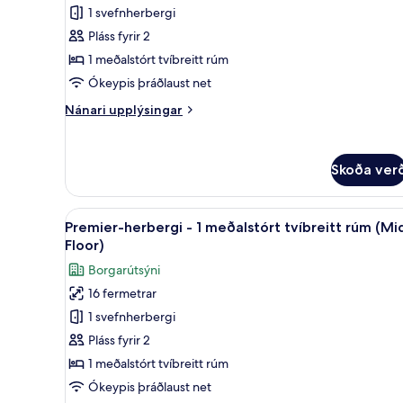
Deluxe-
1 svefnherbergi
herbergi
Pláss fyrir 2
(Low
1 meðalstórt tvíbreitt rúm
Floor)
Ókeypis þráðlaust net
Nánari
Nánari upplýsingar
upplýsingar
fyrir
Deluxe-
Skoða ver
herbergi
(Low
Floor)
Skoða
Rúmföt af bestu gerð, öryggishó
9
Premier-herbergi - 1 meðalstórt tvíbreitt rúm (Mi
allar
Floor)
myndir
Borgarútsýni
fyrir
16 fermetrar
Premier-
1 svefnherbergi
herbergi
-
Pláss fyrir 2
1
1 meðalstórt tvíbreitt rúm
meðalstórt
Ókeypis þráðlaust net