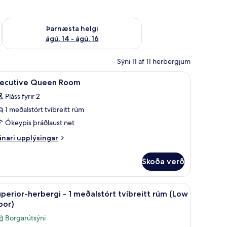
ágú. 9
Athuga framboð þarnæstu helgi ágú. 14 - ágú. 16
Þarnæsta helgi
ágú. 14 - ágú. 16
Sýni 11 af 11 herbergjum
rbergi, skrifborð
koða
Rúmföt af bestu gerð, öryggishólf í herbergi, 
5
xecutive Queen Room
lar
Pláss fyrir 2
yndir
1 meðalstórt tvíbreitt rúm
rir
xecutive
Ókeypis þráðlaust net
ueen
nari
nari upplýsingar
oom
plýsingar
rir
Skoða verð
ecutive
ueen
oom
rbergi, skrifborð
koða
Superior-herbergi - 1 meðalstórt tvíbreitt rúm
8
perior-herbergi - 1 meðalstórt tvíbreitt rúm (Low
lar
oor)
yndir
Borgarútsýni
rir