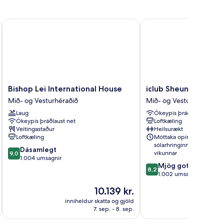
Bishop Lei International House
iclub Sheung Wan Hote
Bishop
iclub
Bishop Lei International House
iclub Sheung Wan Ho
Lei
Sheung
Mið- og Vesturhéraðið
Mið- og Vesturhéraðið
International
Wan
Laug
Ókeypis þráðlaust net
House
Hotel
Ókeypis þráðlaust net
Loftkæling
Mið-
Mið-
Veitingastaður
Heilsurækt
og
og
Loftkæling
Móttaka opin allan
Vesturhéraðið
Vesturhéraðið
sólarhringinn, alla daga
9.0
Dásamlegt
vikunnar
9,0
af
1.004 umsagnir
8.2
Mjög gott
10,
8,2
af
1.002 umsagnir
Dásamlegt,
10,
1.004
Verðið
10.139 kr.
Mjög
umsagnir
er
gott,
inniheldur skatta og gjöld
innihel
10.139 kr.
7. sep. - 8. sep.
1.002
umsagnir