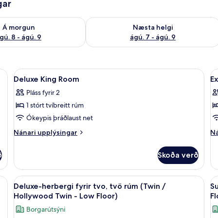
gar
ð á morgun ágú. 8 - ágú. 9
Athuga framboð næstu helgi ágú. 7 - 
Á morgun
Næsta helgi
gú. 8 - ágú. 9
ágú. 7 - ágú. 9
lf í herbergi, skrifborð
Skoða
Rúmföt af bestu gerð, öryggishólf í he
S
12
Deluxe King Room
E
allar
al
Pláss fyrir 2
myndir
m
1 stórt tvíbreitt rúm
fyrir
fy
Deluxe
E
Ókeypis þráðlaust net
King
Q
Nánari
Ná
Nánari upplýsingar
Ná
Room
R
upplýsingar
up
fyrir
fy
ð
Skoða verð
Deluxe
Ex
King
Q
Room
R
Skoða
Rúmföt af bestu gerð, öryggishólf í he
S
11
Deluxe-herbergi fyrir tvo, tvö rúm (Twin /
Su
allar
al
Hollywood Twin - Low Floor)
Fl
myndir
m
Borgarútsýni
fyrir
fy