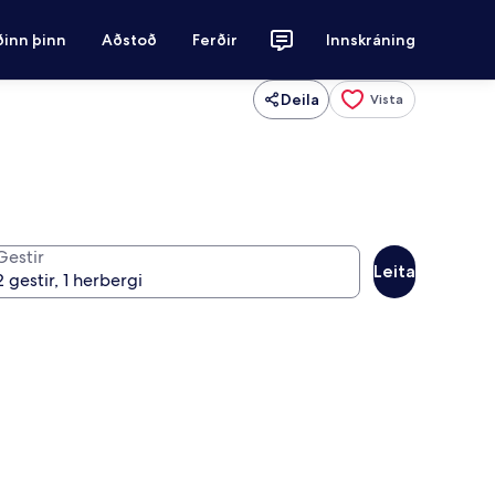
ðinn þinn
Aðstoð
Ferðir
Innskráning
Deila
Vista
Gestir
Leita