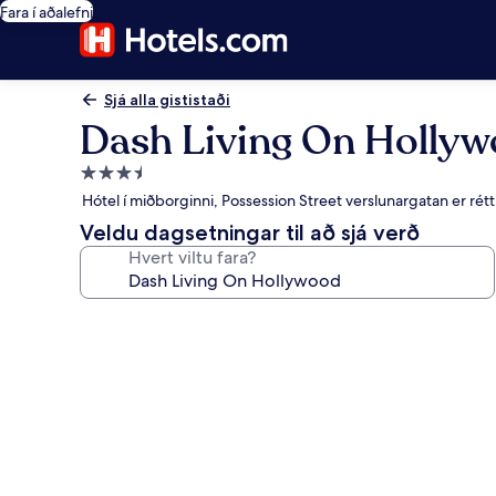
Fara í aðalefni
Sjá alla gististaði
Dash Living On Holly
3.5
stjörnu
Hótel í miðborginni, Possession Street verslunargatan er rétt
gististaður
Veldu dagsetningar til að sjá verð
Hvert viltu fara?
Myndasafn
fyrir
Dash
Living
On
Hollywood