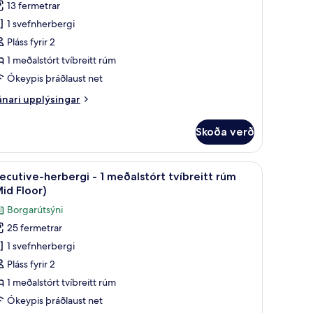
13 fermetrar
uperior-
1 svefnherbergi
erbergi
Pláss fyrir 2
1 meðalstórt tvíbreitt rúm
eðalstórt
Ókeypis þráðlaust net
íbreitt
nari
nari upplýsingar
úm
plýsingar
Low
rir
Skoða verð
perior-
loor)
rbergi
2 einbreið rúm (Low Floor) | Rúmföt af bestu gerð, öryggishólf í herbergi, skr
koða
Executive-herbergi - 1 meðalstórt tvíbreitt rú
9
ecutive-herbergi - 1 meðalstórt tvíbreitt rúm
lar
ðalstórt
id Floor)
íbreitt
yndir
Borgarútsýni
úm
rir
ow
25 fermetrar
xecutive-
oor)
1 svefnherbergi
erbergi
Pláss fyrir 2
1 meðalstórt tvíbreitt rúm
eðalstórt
Ókeypis þráðlaust net