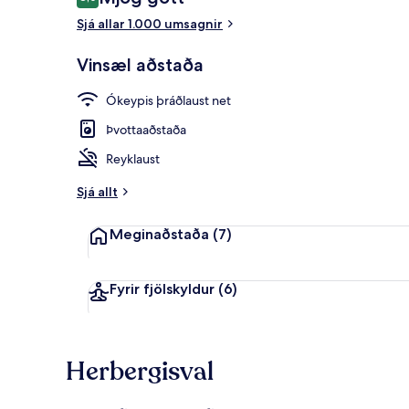
8,0 af 10
Sjá allar 1.000 umsagnir
Premier-herbe
Vinsæl aðstaða
Ókeypis þráðlaust net
Þvottaaðstaða
Reyklaust
Sjá allt
Meginaðstaða
(7)
Fyrir fjölskyldur
(6)
Herbergisval