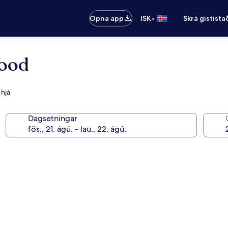
•
Opna app
ISK
Skrá gistista
wood
 hjá
Dagsetningar