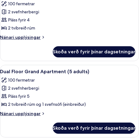
100 fermetrar
adults)
myndir
2 svefnherbergi
fyrir
Dual
Pláss fyrir 4
Floor
2 tvíbreið rúm
Grand
Nánari
Nánari upplýsingar
Apartment
upplýsingar
(4
fyrir
Skoða verð fyrir þínar dagsetningar
Dual
adults)
Floor
Grand
Skoða
Ofnæmisprófaður sængurfatnaður, öryg
19
Apartment
Dual Floor Grand Apartment (5 adults)
allar
(4
100 fermetrar
adults)
myndir
2 svefnherbergi
fyrir
Dual
Pláss fyrir 5
Floor
2 tvíbreið rúm og 1 svefnsófi (einbreiður)
Grand
Nánari
Nánari upplýsingar
Apartment
upplýsingar
(5
fyrir
Skoða verð fyrir þínar dagsetningar
Dual
adults)
Floor