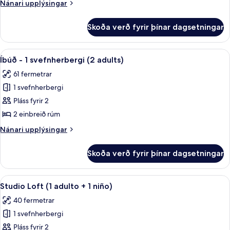
-
Nánari
Nánari upplýsingar
2
upplýsingar
fyrir
svefnherbergi
Skoða verð fyrir þínar dagsetningar
Íbúð
(3
-
Adults)
2
Skoða
Ofnæmisprófaður sængurfatnaður, öryg
10
svefnherbergi
Íbúð - 1 svefnherbergi (2 adults)
allar
(3
61 fermetrar
Adults)
myndir
1 svefnherbergi
fyrir
Íbúð
Pláss fyrir 2
-
2 einbreið rúm
1
Nánari
Nánari upplýsingar
svefnherbergi
upplýsingar
(2
fyrir
Skoða verð fyrir þínar dagsetningar
Íbúð
adults)
-
1
Skoða
Ofnæmisprófaður sængurfatnaður, öryg
10
svefnherbergi
Studio Loft (1 adulto + 1 niño)
allar
(2
40 fermetrar
adults)
myndir
1 svefnherbergi
fyrir
Studio
Pláss fyrir 2