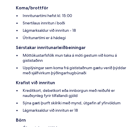
Koma/brottför
Innritunartími hefst kl. 15:00
Snertilaus innritun í boði
Lágmarksaldur við innritun - 18
Útritunartími er á hádegi
Sérstakar innritunarleiðbeiningar
Móttökustarfsfólk mun taka á móti gestum við komu á
gististaðinn
Upplýsingar sem koma frá gististaðnum gætu verið þýddar
með sjálfvirkum þýðingarhugbúnaði
Krafist við innritun
Kreditkort, debetkort eða innborgun með reiðufé er
nauðsynleg fyrir tilfallandi gjöld
Sýna gæti þurft skilríki með mynd, útgefin af yfirvöldum
Lágmarksaldur við innritun er 18
Börn