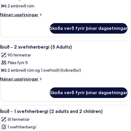
Loft
2 einbreið rúm
(1
Nánari
Nánari upplýsingar
adulto
upplýsingar
+
fyrir
Skoða verð fyrir þínar dagsetningar
Studio
1
Loft
niño)
(1
Skoða
Ofnæmisprófaður sængurfatnaður, öryg
10
adulto
Íbúð - 2 svefnherbergi (5 Adults)
allar
+
90 fermetrar
1
myndir
niño)
Pláss fyrir 5
fyrir
Íbúð
2 einbreið rúm og 1 svefnsófi (tvíbreiður)
-
Nánari
Nánari upplýsingar
2
upplýsingar
fyrir
svefnherbergi
Skoða verð fyrir þínar dagsetningar
Íbúð
(5
-
Adults)
2
Skoða
Ofnæmisprófaður sængurfatnaður, öryg
10
svefnherbergi
Íbúð - 1 svefnherbergi (2 adults and 2 children)
allar
(5
61 fermetrar
Adults)
myndir
1 svefnherbergi
fyrir