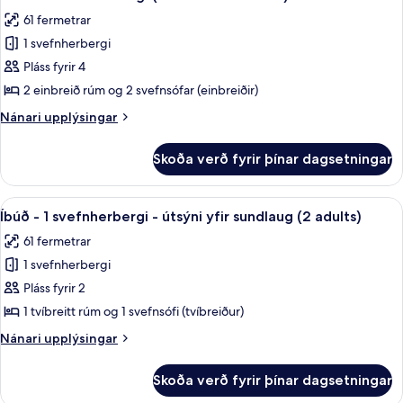
allar
(3
Children)
61 fermetrar
Adults
myndir
+
1 svefnherbergi
fyrir
2
Íbúð
Pláss fyrir 4
Children)
-
2 einbreið rúm og 2 svefnsófar (einbreiðir)
1
Nánari
Nánari upplýsingar
svefnherbergi
upplýsingar
(3
fyrir
Skoða verð fyrir þínar dagsetningar
Íbúð
adults
-
and
1
Skoða
Ofnæmisprófaður sængurfatnaður, öryg
1
5
svefnherbergi
Íbúð - 1 svefnherbergi - útsýni yfir sundlaug (2 adults)
allar
(3
child)
61 fermetrar
adults
myndir
and
1 svefnherbergi
fyrir
1
Íbúð
Pláss fyrir 2
child)
-
1 tvíbreitt rúm og 1 svefnsófi (tvíbreiður)
1
Nánari
Nánari upplýsingar
svefnherbergi
upplýsingar
-
fyrir
Skoða verð fyrir þínar dagsetningar
Íbúð
útsýni
-