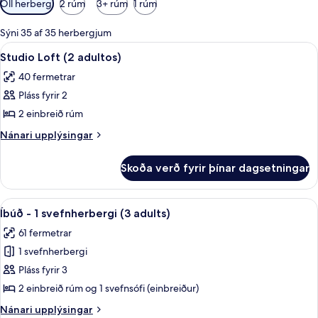
Öll herbergi
2 rúm
3+ rúm
1 rúm
í
boði
Sýni 35 af 35 herbergjum
fyrir
Skoða
Ofnæmisprófaður sængurfatnaður, öryg
10
Studio Loft (2 adultos)
herbergi
allar
40 fermetrar
myndir
Pláss fyrir 2
fyrir
Studio
2 einbreið rúm
Loft
Nánari
Nánari upplýsingar
(2
upplýsingar
fyrir
adultos)
Skoða verð fyrir þínar dagsetningar
Studio
Loft
(2
Skoða
Ofnæmisprófaður sængurfatnaður, öryg
10
adultos)
Íbúð - 1 svefnherbergi (3 adults)
allar
61 fermetrar
myndir
1 svefnherbergi
fyrir
Íbúð
Pláss fyrir 3
-
2 einbreið rúm og 1 svefnsófi (einbreiður)
1
Nánari
Nánari upplýsingar