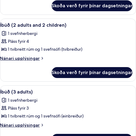
fyrir
and
Skoða verð fyrir þínar dagsetningar
Íbúð
1
(2
child)
adults
Skoða
Ofnæmisprófaður sængurfatnaður, öryg
20
and
Íbúð (2 adults and 2 children)
allar
1
1 svefnherbergi
child)
myndir
Pláss fyrir 4
fyrir
Íbúð
1 tvíbreitt rúm og 1 svefnsófi (tvíbreiður)
(2
Nánari
Nánari upplýsingar
adults
upplýsingar
fyrir
and
Skoða verð fyrir þínar dagsetningar
Íbúð
2
(2
children)
adults
Skoða
Ofnæmisprófaður sængurfatnaður, öryg
20
and
Íbúð (3 adults)
allar
2
1 svefnherbergi
children)
myndir
Pláss fyrir 3
fyrir
Íbúð
1 tvíbreitt rúm og 1 svefnsófi (einbreiður)
(3
Nánari
Nánari upplýsingar
adults)
upplýsingar
fyrir