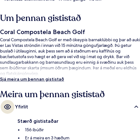
Um þennan gististað
Coral Compostela Beach Golf
Coral Compostela Beach Golf er með ókeypis barnaklúbbi og þar að auki
er Las Vistas ströndin í innan við 15 mínútna göngufjarlægð. Þú getur
buslað í útilauginni, auk þess sem að á staðnum eru kaffihús og
bar/setustofa svo hægt er að gera vel við sig í mat og drykk. Bar við
sundlaugarbakkann og barnasundlaug eru einnig á svæðinu auk þess
sem íbúðirnar skarta ýmsum öðrum þægindum. Þar á meðal eru eldhús
og flatskjársjónvörp.
Sjá meira um þennan gististað
Meira um þennan gististað
Yfirlit
Stærð gististaðar
156 íbúðir
Er á meira en 3 hæðum