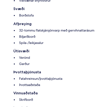
Vistvænar snyrtivörur
Svæði
Borðstofa
Afþreying
32-tommu flatskjársjónvarp með gervihnattarásum
Biljarðborð
Spila-/leikjasalur
Útisvæði
Verönd
Garður
Þvottaþjónusta
Fatahreinsun/þvottaþjónusta
Þvottaaðstaða
Vinnuaðstaða
Skrifborð