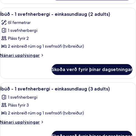
Floor
adults
Grand
Skoða
Ofnæmisprófaður sængurfatnaður, öryg
18
+
Apartment
Íbúð - 1 svefnherbergi - einkasundlaug (2 adults)
allar
(3
2
61 fermetrar
adults
myndir
children)
+
1 svefnherbergi
fyrir
2
Íbúð
Pláss fyrir 2
children)
-
2 einbreið rúm og 1 svefnsófi (tvíbreiður)
1
Nánari
Nánari upplýsingar
svefnherbergi
upplýsingar
-
fyrir
Skoða verð fyrir þínar dagsetningar
Íbúð
einkasundlaug
-
(2
1
Skoða
Ofnæmisprófaður sængurfatnaður, öryg
adults)
18
svefnherbergi
Íbúð - 1 svefnherbergi - einkasundlaug (3 adults)
allar
-
1 svefnherbergi
einkasundlaug
myndir
(2
Pláss fyrir 3
fyrir
adults)
Íbúð
2 einbreið rúm og 1 svefnsófi (tvíbreiður)
-
Nánari
Nánari upplýsingar
1
upplýsingar
fyrir
svefnherbergi