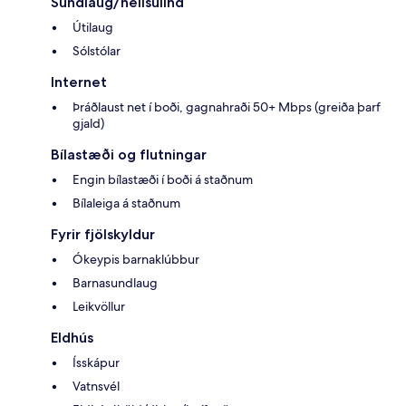
Sundlaug/heilsulind
Útilaug
Sólstólar
Internet
Þráðlaust net í boði, gagnahraði 50+ Mbps (greiða þarf
gjald)
Bílastæði og flutningar
Engin bílastæði í boði á staðnum
Bílaleiga á staðnum
Fyrir fjölskyldur
Ókeypis barnaklúbbur
Barnasundlaug
Leikvöllur
Eldhús
Ísskápur
Vatnsvél