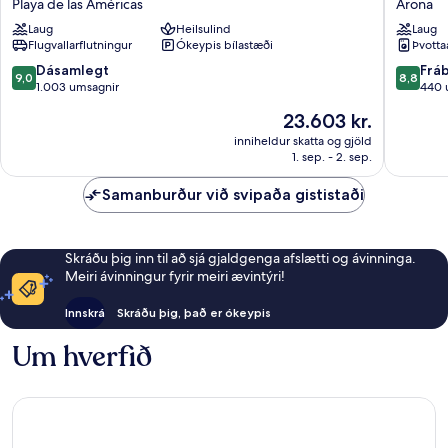
Playa de las Américas
Arona
Hotel
Apartme
Laug
Heilsulind
Laug
Playa
Arona
Flugvallarflutningur
Ókeypis bílastæði
Þvotta
de
las
9.0
8.8
Dásamlegt
Frá
9,0
8,8
Américas
af
af
1.003 umsagnir
440 
10,
10,
Verðið
23.603 kr.
Dásamlegt,
Frábært
er
1.003
440
inniheldur skatta og gjöld
23.603 kr.
1. sep. - 2. sep.
umsagnir
umsagni
Samanburður við svipaða gististaði
Skráðu þig inn til að sjá gjaldgenga afslætti og ávinninga.
Meiri ávinningur fyrir meiri ævintýri!
Innskrá
Skráðu þig, það er ókeypis
Um hverfið