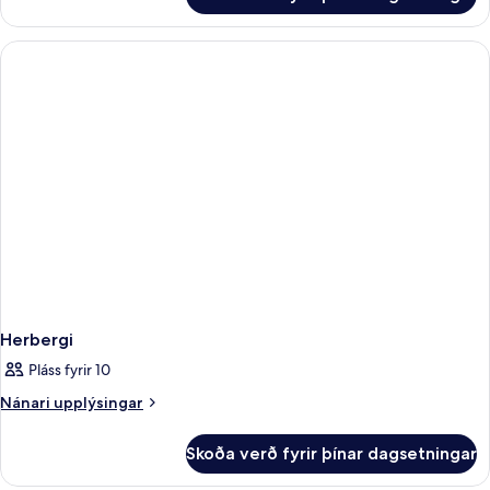
Íbúð
-
-
einkasundlaug
1
(2
svefnherbergi
-
Adults
einkasundlaug
+
(2
1
Adults
+
Child)
1
Child)
Herbergi
Pláss fyrir 10
Nánari
Nánari upplýsingar
upplýsingar
fyrir
Skoða verð fyrir þínar dagsetningar
Herbergi