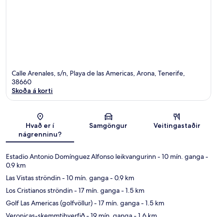
Calle Arenales, s/n, Playa de las Americas, Arona, Tenerife,
38660
Skoða á korti
Kort
Hvað er í
Samgöngur
Veitingastaðir
nágrenninu?
Estadio Antonio Domínguez Alfonso leikvangurinn
- 10 mín. ganga
-
0.9 km
Las Vistas ströndin
- 10 mín. ganga
- 0.9 km
Los Cristianos ströndin
- 17 mín. ganga
- 1.5 km
Golf Las Americas (golfvöllur)
- 17 mín. ganga
- 1.5 km
Veronicas-skemmtihverfið
- 19 mín. ganga
- 1.6 km