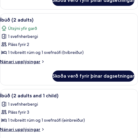
Skoða verð fyrir þínar dagsetningar
Íbúð
-
-
einkasundlaug
1
Skoða
Ofnæmisprófaður sængurfatnaður, öryg
20
(3
svefnherbergi
Íbúð (2 adults)
allar
-
adults)
Útsýni yfir garð
einkasundlaug
myndir
(3
1 svefnherbergi
fyrir
adults)
Íbúð
Pláss fyrir 2
(2
1 tvíbreitt rúm og 1 svefnsófi (tvíbreiður)
adults)
Nánari
Nánari upplýsingar
upplýsingar
fyrir
Skoða verð fyrir þínar dagsetningar
Íbúð
(2
adults)
Skoða
Ofnæmisprófaður sængurfatnaður, öryg
20
Íbúð (2 adults and 1 child)
allar
1 svefnherbergi
myndir
Pláss fyrir 3
fyrir
Íbúð
1 tvíbreitt rúm og 1 svefnsófi (einbreiður)
(2
Nánari
Nánari upplýsingar
adults
upplýsingar