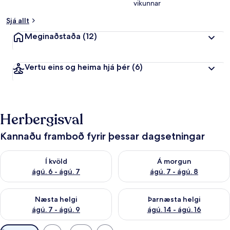
vikunnar
Sjá allt
Meginaðstaða
(12)
Vertu eins og heima hjá þér
(6)
Herbergisval
Kannaðu framboð fyrir þessar dagsetningar
Athuga framboð í kvöld ágú. 6 - ágú. 7
Athuga framboð á morgun ágú.
Í kvöld
Á morgun
ágú. 6 - ágú. 7
ágú. 7 - ágú. 8
Athuga framboð næstu helgi ágú. 7 - ágú. 9
Athuga framboð þarnæstu helgi
Næsta helgi
Þarnæsta helgi
ágú. 7 - ágú. 9
ágú. 14 - ágú. 16
Síur