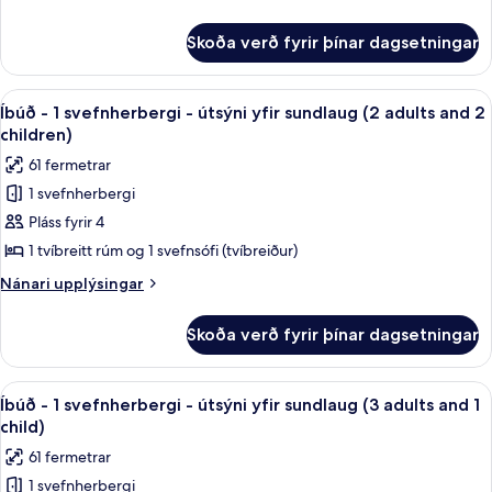
-
upplýsingar
fyrir
útsýni
Skoða verð fyrir þínar dagsetningar
Íbúð
yfir
-
sundlaug
1
Skoða
Ofnæmisprófaður sængurfatnaður, öryg
5
(2
svefnherbergi
Íbúð - 1 svefnherbergi - útsýni yfir sundlaug (2 adults and 2
allar
-
adults
children)
útsýni
myndir
and
61 fermetrar
yfir
fyrir
1
sundlaug
1 svefnherbergi
Íbúð
(2
child)
Pláss fyrir 4
-
adults
and
1
1 tvíbreitt rúm og 1 svefnsófi (tvíbreiður)
1
svefnherbergi
Nánari
Nánari upplýsingar
child)
-
upplýsingar
fyrir
útsýni
Skoða verð fyrir þínar dagsetningar
Íbúð
yfir
-
sundlaug
1
Skoða
Ofnæmisprófaður sængurfatnaður, öryg
5
(2
svefnherbergi
Íbúð - 1 svefnherbergi - útsýni yfir sundlaug (3 adults and 1
allar
-
adults
child)
útsýni
myndir
and
61 fermetrar
yfir
fyrir
2
sundlaug
1 svefnherbergi