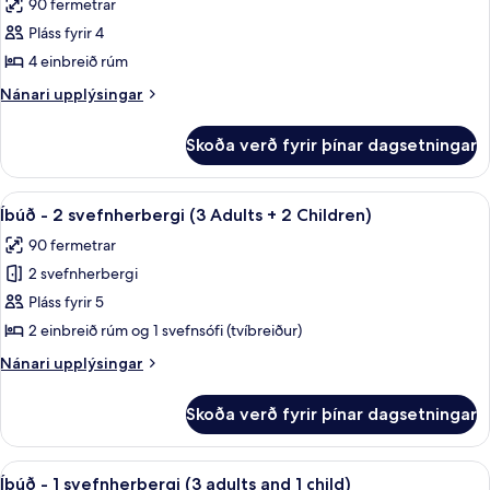
90 fermetrar
Adults)
myndir
Pláss fyrir 4
fyrir
Íbúð
4 einbreið rúm
-
Nánari
Nánari upplýsingar
2
upplýsingar
fyrir
svefnherbergi
Skoða verð fyrir þínar dagsetningar
Íbúð
(3
-
Adults
2
Skoða
Ofnæmisprófaður sængurfatnaður, öryg
10
+
svefnherbergi
Íbúð - 2 svefnherbergi (3 Adults + 2 Children)
allar
(3
1
90 fermetrar
Adults
myndir
Child)
+
2 svefnherbergi
fyrir
1
Íbúð
Pláss fyrir 5
Child)
-
2 einbreið rúm og 1 svefnsófi (tvíbreiður)
2
Nánari
Nánari upplýsingar
svefnherbergi
upplýsingar
(3
fyrir
Skoða verð fyrir þínar dagsetningar
Íbúð
Adults
-
+
2
Skoða
Ofnæmisprófaður sængurfatnaður, öryg
2
11
svefnherbergi
Íbúð - 1 svefnherbergi (3 adults and 1 child)