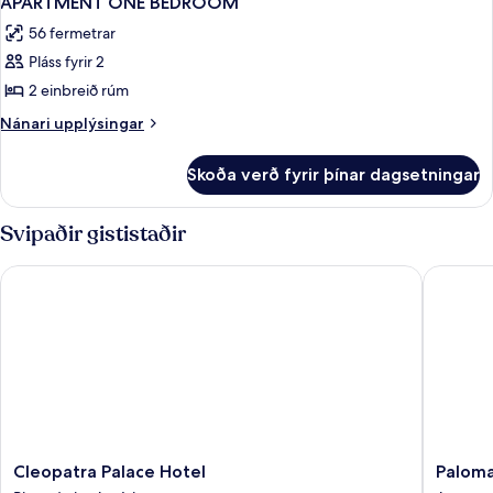
APARTMENT ONE BEDROOM
allar
56 fermetrar
myndir
Pláss fyrir 2
fyrir
APARTMENT
2 einbreið rúm
ONE
Nánari
Nánari upplýsingar
BEDROOM
upplýsingar
fyrir
Skoða verð fyrir þínar dagsetningar
APARTMENT
ONE
BEDROOM
Svipaðir gististaðir
Cleopatra Palace Hotel
Paloma 
Cleopatra
Paloma
Cleopatra Palace Hotel
Paloma
Palace
Beach