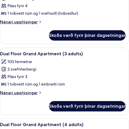
Íbúð
(2
children)
Pláss fyrir 4
-
adults
and
1
1 tvíbreitt rúm og 1 svefnsófi (tvíbreiður)
2
svefnherbergi
Nánari
Nánari upplýsingar
children)
-
upplýsingar
fyrir
útsýni
Skoða verð fyrir þínar dagsetningar
Íbúð
yfir
-
sundlaug
1
Skoða
Ofnæmisprófaður sængurfatnaður, öryg
19
(3
svefnherbergi
Dual Floor Grand Apartment (3 adults)
allar
-
adults
100 fermetrar
útsýni
myndir
and
yfir
2 svefnherbergi
fyrir
1
sundlaug
Dual
Pláss fyrir 3
(3
child)
Floor
adults
1 tvíbreitt rúm og 1 einbreitt rúm
and
Grand
Nánari
Nánari upplýsingar
1
Apartment
upplýsingar
child)
(3
fyrir
Skoða verð fyrir þínar dagsetningar
Dual
adults)
Floor
Grand
Skoða
Ofnæmisprófaður sængurfatnaður, öryg
19
Apartment
Dual Floor Grand Apartment (4 adults)
allar
(3