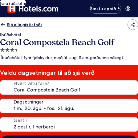
Fara í aðalefni
Sæktu appið
Sjá alla gististaði
Íbúðahótel
Coral Compostela Beach Golf
3.5
stjörnu
Íbúðahótel, fyrir fjölskyldur, með útilaug, Siam-garðurinn nálægt
gististaður
Veldu dagsetningar til að sjá verð
Hvert viltu fara?
Dagsetningar
Gestir