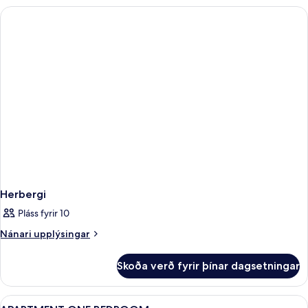
Herbergi
Pláss fyrir 10
Nánari
Nánari upplýsingar
upplýsingar
fyrir
Skoða verð fyrir þínar dagsetningar
Herbergi
Skoða
Ofnæmisprófaður sængurfatnaður, öryg
6