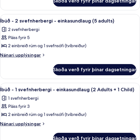
Skoða verð fyrir þínar dagsetningar
Íbúð
-
-
einkasundlaug
2
Skoða
Ofnæmisprófaður sængurfatnaður, öryg
9
(4
svefnherbergi
Íbúð - 2 svefnherbergi - einkasundlaug (5 adults)
allar
-
adults)
2 svefnherbergi
einkasundlaug
myndir
(4
Pláss fyrir 5
fyrir
adults)
Íbúð
2 einbreið rúm og 1 svefnsófi (tvíbreiður)
-
Nánari
Nánari upplýsingar
2
upplýsingar
fyrir
svefnherbergi
Skoða verð fyrir þínar dagsetningar
Íbúð
-
-
einkasundlaug
2
Skoða
Ofnæmisprófaður sængurfatnaður, öryg
17
(5
svefnherbergi
Íbúð - 1 svefnherbergi - einkasundlaug (2 Adults + 1 Child)
allar
-
adults)
1 svefnherbergi
einkasundlaug
myndir
(5
Pláss fyrir 3
fyrir
adults)
Íbúð
2 einbreið rúm og 1 svefnsófi (tvíbreiður)
-
Nánari
Nánari upplýsingar
1
upplýsingar
fyrir
svefnherbergi
Skoða verð fyrir þínar dagsetningar