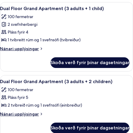
Grand
Skoða
Ofnæmisprófaður sængurfatnaður, öryg
19
Apartment
Dual Floor Grand Apartment (3 adults + 1 child)
allar
(5
100 fermetrar
adults)
myndir
2 svefnherbergi
fyrir
Dual
Pláss fyrir 4
Floor
1 tvíbreitt rúm og 1 svefnsófi (tvíbreiður)
Grand
Nánari
Nánari upplýsingar
Apartment
upplýsingar
(3
fyrir
Skoða verð fyrir þínar dagsetningar
Dual
adults
Floor
+
Grand
Skoða
Ofnæmisprófaður sængurfatnaður, öryg
1
19
Apartment
Dual Floor Grand Apartment (3 adults + 2 children)
allar
(3
child)
100 fermetrar
adults
myndir
+
Pláss fyrir 5
fyrir
1
Dual
2 tvíbreið rúm og 1 svefnsófi (einbreiður)
child)
Floor
Nánari
Nánari upplýsingar
Grand
upplýsingar
fyrir
Apartment
Skoða verð fyrir þínar dagsetningar
Dual
(3