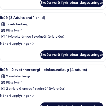
Skoða verð fyrir þínar dagsetningar
Íbúð
(3
adults)
Skoða
Ofnæmisprófaður sængurfatnaður, öryg
20
Íbúð (3 Adults and 1 child)
allar
1 svefnherbergi
myndir
Pláss fyrir 4
fyrir
Íbúð
1 tvíbreitt rúm og 1 svefnsófi (tvíbreiður)
(3
Nánari
Nánari upplýsingar
Adults
upplýsingar
fyrir
and
Skoða verð fyrir þínar dagsetningar
Íbúð
1
(3
child)
Adults
Skoða
Ofnæmisprófaður sængurfatnaður, öryg
9
and
Íbúð - 2 svefnherbergi - einkasundlaug (4 adults)
allar
1
2 svefnherbergi
child)
myndir
Pláss fyrir 4
fyrir
Íbúð
2 einbreið rúm og 1 svefnsófi (tvíbreiður)
-
Nánari
Nánari upplýsingar
2
upplýsingar
fyrir
svefnherbergi