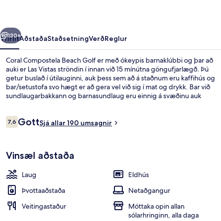
rra
Næsta
130+
Yfirlit
Aðstaða
Staðsetning
Verð
Reglur
Coral Compostela Beach Golf er með ókeypis barnaklúbbi og þar að
auki er Las Vistas ströndin í innan við 15 mínútna göngufjarlægð. Þú
getur buslað í útilauginni, auk þess sem að á staðnum eru kaffihús og
bar/setustofa svo hægt er að gera vel við sig í mat og drykk. Bar við
sundlaugarbakkann og barnasundlaug eru einnig á svæðinu auk
þess sem íbúðirnar skarta ýmsum öðrum þægindum. Þar á meðal eru
eldhús og flatskjársjónvörp.
Umsagnir
Gott
7,6
Sjá allar 190 umsagnir
7,6 af 10
Útilaug, sólstólar
Vinsæl aðstaða
Laug
Eldhús
Þvottaaðstaða
Netaðgangur
Veitingastaður
Móttaka opin allan
sólarhringinn, alla daga