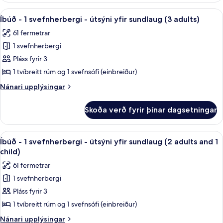
yfir
1
Skoða
Ofnæmisprófaður sængurfatnaður, öryg
sundlaug
5
svefnherbergi
Íbúð - 1 svefnherbergi - útsýni yfir sundlaug (3 adults)
allar
-
(2
61 fermetrar
útsýni
myndir
adults)
yfir
1 svefnherbergi
fyrir
sundlaug
Íbúð
Pláss fyrir 3
(2
-
adults)
1 tvíbreitt rúm og 1 svefnsófi (einbreiður)
1
Nánari
Nánari upplýsingar
svefnherbergi
upplýsingar
-
fyrir
Skoða verð fyrir þínar dagsetningar
Íbúð
útsýni
-
yfir
1
Skoða
Ofnæmisprófaður sængurfatnaður, öryg
sundlaug
5
svefnherbergi
Íbúð - 1 svefnherbergi - útsýni yfir sundlaug (2 adults and 1
allar
-
(3
child)
útsýni
myndir
adults)
61 fermetrar
yfir
fyrir
sundlaug
1 svefnherbergi
Íbúð
(3
Pláss fyrir 3
-
adults)
1
1 tvíbreitt rúm og 1 svefnsófi (einbreiður)
svefnherbergi
Nánari
Nánari upplýsingar