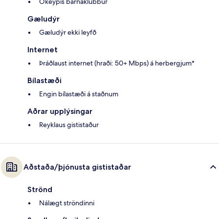
Ókeypis barnaklúbbur
Gæludýr
Gæludýr ekki leyfð
Internet
Þráðlaust internet (hraði: 50+ Mbps) á herbergjum*
Bílastæði
Engin bílastæði á staðnum
Aðrar upplýsingar
Reyklaus gististaður
Aðstaða/þjónusta gististaðar
Strönd
Nálægt ströndinni