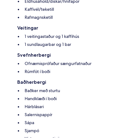
Eldhúsáhöld/diskar/hnífapör
Kaffivél/teketill
Rafmagnsketill
Veitingar
1 veitingastaður og 1 kaffihús
1 sundlaugarbar og 1 bar
Svefnherbergi
Ofnæmisprófaður sængurfatnaður
Rúmföt í boði
Baðherbergi
Baðker með sturtu
Handklæði í boði
Hárblásari
Salernispappír
Sápa
Sjampó