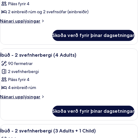
Íbúð
Pláss fyrir 4
-
2 einbreið rúm og 2 svefnsófar (einbreiðir)
1
Nánari
Nánari upplýsingar
svefnherbergi
upplýsingar
(2
fyrir
Skoða verð fyrir þínar dagsetningar
Íbúð
adults
-
and
1
Skoða
Ofnæmisprófaður sængurfatnaður, öryg
2
10
svefnherbergi
Íbúð - 2 svefnherbergi (4 Adults)
allar
(2
children)
90 fermetrar
adults
myndir
and
2 svefnherbergi
fyrir
2
Íbúð
Pláss fyrir 4
children)
-
4 einbreið rúm
2
Nánari
Nánari upplýsingar
svefnherbergi
upplýsingar
(4
fyrir
Skoða verð fyrir þínar dagsetningar
Íbúð
Adults)
-
2
Skoða
Ofnæmisprófaður sængurfatnaður, öryg
11
svefnherbergi
Íbúð - 2 svefnherbergi (3 Adults + 1 Child)
allar
(4