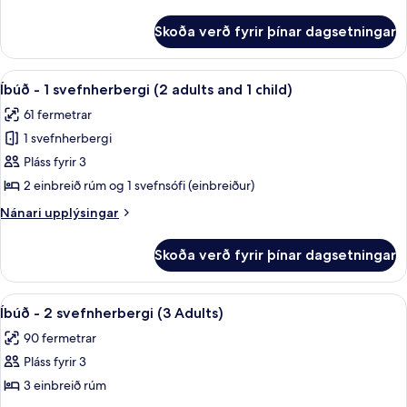
svefnherbergi
upplýsingar
(3
fyrir
Skoða verð fyrir þínar dagsetningar
Íbúð
adults)
-
1
Skoða
Ofnæmisprófaður sængurfatnaður, öryg
10
svefnherbergi
Íbúð - 1 svefnherbergi (2 adults and 1 child)
allar
(3
61 fermetrar
adults)
myndir
1 svefnherbergi
fyrir
Íbúð
Pláss fyrir 3
-
2 einbreið rúm og 1 svefnsófi (einbreiður)
1
Nánari
Nánari upplýsingar
svefnherbergi
upplýsingar
(2
fyrir
Skoða verð fyrir þínar dagsetningar
Íbúð
adults
-
and
1
Skoða
Ofnæmisprófaður sængurfatnaður, öryg
1
10
svefnherbergi
Íbúð - 2 svefnherbergi (3 Adults)
allar
(2
child)
90 fermetrar
adults
myndir
and
Pláss fyrir 3
fyrir
1
Íbúð
3 einbreið rúm
child)