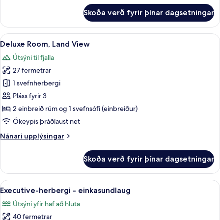
fyrir
Skoða verð fyrir þínar dagsetningar
Svíta
-
sjávarsýn
Skoða
Deluxe Room, Land View | 1 svefnherb
5
Deluxe Room, Land View
allar
Útsýni til fjalla
myndir
27 fermetrar
fyrir
Deluxe
1 svefnherbergi
Room,
Pláss fyrir 3
Land
2 einbreið rúm og 1 svefnsófi (einbreiður)
View
Ókeypis þráðlaust net
Nánari
Nánari upplýsingar
upplýsingar
fyrir
Skoða verð fyrir þínar dagsetningar
Deluxe
Room,
Land
Skoða
Executive-herbergi - einkasundlaug |
5
View
Executive-herbergi - einkasundlaug
allar
Útsýni yfir haf að hluta
myndir
40 fermetrar
fyrir