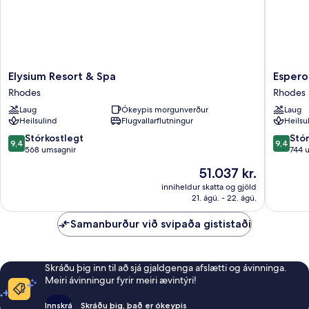
Elysium
Esperos
Elysium Resort & Spa
Esperos
Resort
Village
Rhodes
Rhodes
&
Blue
Laug
Ókeypis morgunverður
Laug
Spa
&
Heilsulind
Flugvallarflutningur
Heilsu
Rhodes
Spa
-
9.4
9.4
Stórkostlegt
Stó
9,4
9,4
Adults
af
af
568 umsagnir
744 
only
10,
10,
Verðið
51.037 kr.
Rhodes
Stórkostlegt,
Stórkost
er
568
744
inniheldur skatta og gjöld
51.037 kr.
21. ágú. - 22. ágú.
umsagnir
umsagni
Samanburður við svipaða gististaði
Skráðu þig inn til að sjá gjaldgenga afslætti og ávinninga.
Meiri ávinningur fyrir meiri ævintýri!
Innskrá
Skráðu þig, það er ókeypis