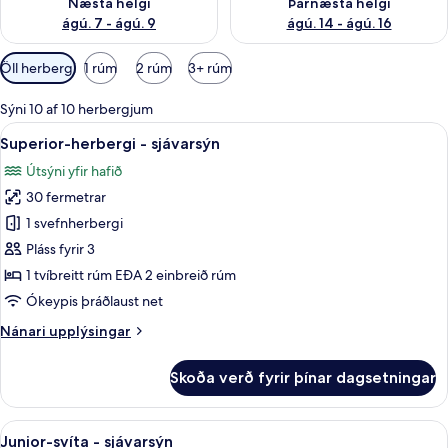
Næsta helgi
Þarnæsta helgi
ágú. 7 - ágú. 9
ágú. 14 - ágú. 16
Síur
Öll herbergi
1 rúm
2 rúm
3+ rúm
í
boði
Sýni 10 af 10 herbergjum
fyrir
Skoða
Superior-herbergi - sjávarsýn | 1 sve
5
Superior-herbergi - sjávarsýn
herbergi
allar
Útsýni yfir hafið
myndir
30 fermetrar
fyrir
Superior-
1 svefnherbergi
herbergi
Pláss fyrir 3
-
1 tvíbreitt rúm EÐA 2 einbreið rúm
sjávarsýn
Ókeypis þráðlaust net
Nánari
Nánari upplýsingar
upplýsingar
fyrir
Skoða verð fyrir þínar dagsetningar
Superior-
herbergi
-
Skoða
Junior-svíta - sjávarsýn | 1 svefnher
5
sjávarsýn
Junior-svíta - sjávarsýn