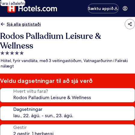
Fara í aðalefni
Sæktu appið
Sjá alla gististaði
Rodos Palladium Leisure &
Wellness
5.0
stjörnu
Hótel, fyrir vandláta, með 3 veitingastöðum, Vatnagarðurinn í Faliraki
gististaður
nálægt
Veldu dagsetningar til að sjá verð
Hvert viltu fara?
Dagsetningar
Gestir