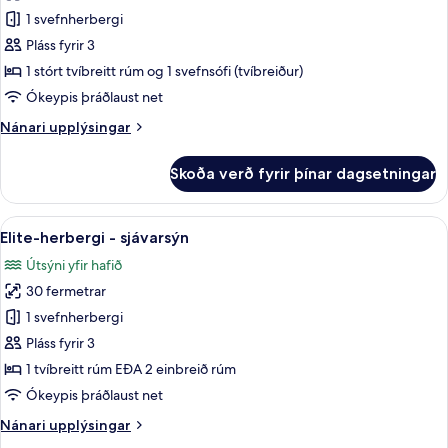
Executive-
1 svefnherbergi
herbergi
Pláss fyrir 3
-
1 stórt tvíbreitt rúm og 1 svefnsófi (tvíbreiður)
einkasundlaug
Ókeypis þráðlaust net
Nánari
Nánari upplýsingar
upplýsingar
fyrir
Skoða verð fyrir þínar dagsetningar
Executive-
herbergi
-
Skoða
Elite-herbergi - sjávarsýn | 1 svefnh
6
einkasundlaug
Elite-herbergi - sjávarsýn
allar
Útsýni yfir hafið
myndir
30 fermetrar
fyrir
Elite-
1 svefnherbergi
herbergi
Pláss fyrir 3
-
1 tvíbreitt rúm EÐA 2 einbreið rúm
sjávarsýn
Ókeypis þráðlaust net
Nánari
Nánari upplýsingar
upplýsingar