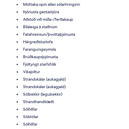
Móttaka opin allan sólarhringinn
Þjónusta gestastjóra
Aðstoð við miða-/ferðakaup
Bílaleiga á staðnum
Fatahreinsun/þvottaþjónusta
Hárgreiðslustofa
Farangursgeymsla
Brúðkaupsþjónusta
Fjöltyngt starfsfólk
Vikapiltur
Strandskálar (aukagjald)
Strandskálar (aukagjald)
Sólbekkir (legubekkir)
Strandhandklæði
Sólhlífar
Sólstólar
Sólhlífar