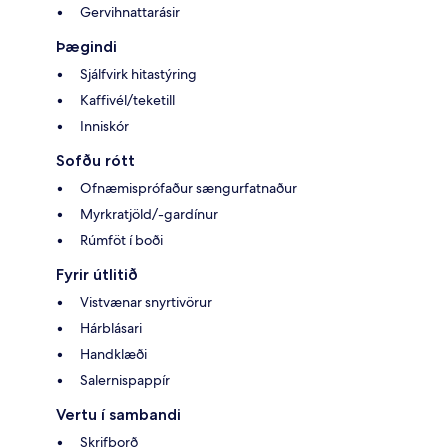
Gervihnattarásir
Þægindi
Sjálfvirk hitastýring
Kaffivél/teketill
Inniskór
Sofðu rótt
Ofnæmisprófaður sængurfatnaður
Myrkratjöld/-gardínur
Rúmföt í boði
Fyrir útlitið
Vistvænar snyrtivörur
Hárblásari
Handklæði
Salernispappír
Vertu í sambandi
Skrifborð