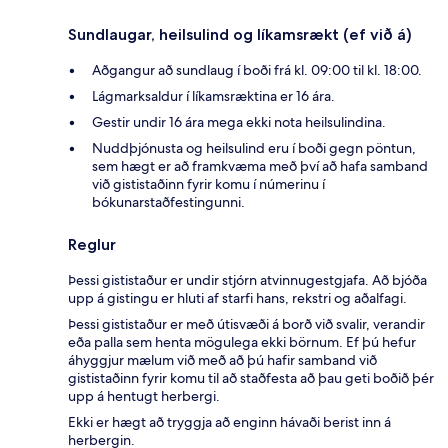
Sundlaugar, heilsulind og líkamsrækt (ef við á)
Aðgangur að sundlaug í boði frá kl. 09:00 til kl. 18:00.
Lágmarksaldur í líkamsræktina er 16 ára.
Gestir undir 16 ára mega ekki nota heilsulindina.
Nuddþjónusta og heilsulind eru í boði gegn pöntun,
sem hægt er að framkvæma með því að hafa samband
við gististaðinn fyrir komu í númerinu í
bókunarstaðfestingunni.
Reglur
Þessi gististaður er undir stjórn atvinnugestgjafa. Að bjóða
upp á gistingu er hluti af starfi hans, rekstri og aðalfagi.
Þessi gististaður er með útisvæði á borð við svalir, verandir
eða palla sem henta mögulega ekki börnum. Ef þú hefur
áhyggjur mælum við með að þú hafir samband við
gististaðinn fyrir komu til að staðfesta að þau geti boðið þér
upp á hentugt herbergi.
Ekki er hægt að tryggja að enginn hávaði berist inn á
herbergin.