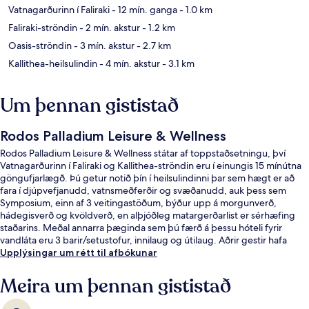
Vatnagarðurinn í Faliraki
- 12 mín. ganga
- 1.0 km
Faliraki-ströndin
- 2 mín. akstur
- 1.2 km
Oasis-ströndin
- 3 mín. akstur
- 2.7 km
Kallithea-heilsulindin
- 4 mín. akstur
- 3.1 km
Um þennan gististað
Rodos Palladium Leisure & Wellness
Rodos Palladium Leisure & Wellness státar af toppstaðsetningu, því
Vatnagarðurinn í Faliraki og Kallithea-ströndin eru í einungis 15 mínútna
göngufjarlægð. Þú getur notið þín í heilsulindinni þar sem hægt er að
fara í djúpvefjanudd, vatnsmeðferðir og svæðanudd, auk þess sem
Symposium, einn af 3 veitingastöðum, býður upp á morgunverð,
hádegisverð og kvöldverð, en alþjóðleg matargerðarlist er sérhæfing
staðarins. Meðal annarra þæginda sem þú færð á þessu hóteli fyrir
vandláta eru 3 barir/setustofur, innilaug og útilaug. Aðrir gestir hafa
sérstaklega sagt að hjálpsamt starfsfólk sé meðal helstu kosta
Upplýsingar um rétt til afbókunar
gististaðarins.
Meira um þennan gististað