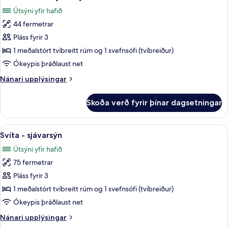
allar
Útsýni yfir hafið
myndir
44 fermetrar
fyrir
Junior-
Pláss fyrir 3
svíta
1 meðalstórt tvíbreitt rúm og 1 svefnsófi (tvíbreiður)
-
Ókeypis þráðlaust net
sjávarsýn
Nánari
Nánari upplýsingar
upplýsingar
fyrir
Skoða verð fyrir þínar dagsetningar
Junior-
svíta
-
Skoða
Svíta - sjávarsýn | 1 svefnherbergi, 
5
sjávarsýn
Svíta - sjávarsýn
allar
Útsýni yfir hafið
myndir
75 fermetrar
fyrir
Svíta
Pláss fyrir 3
-
1 meðalstórt tvíbreitt rúm og 1 svefnsófi (tvíbreiður)
sjávarsýn
Ókeypis þráðlaust net
Nánari
Nánari upplýsingar
upplýsingar