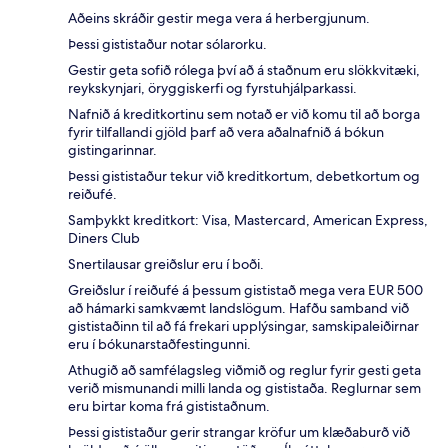
Aðeins skráðir gestir mega vera á herbergjunum.
Þessi gististaður notar sólarorku.
Gestir geta sofið rólega því að á staðnum eru slökkvitæki,
reykskynjari, öryggiskerfi og fyrstuhjálparkassi.
Nafnið á kreditkortinu sem notað er við komu til að borga
fyrir tilfallandi gjöld þarf að vera aðalnafnið á bókun
gistingarinnar.
Þessi gististaður tekur við kreditkortum, debetkortum og
reiðufé.
Samþykkt kreditkort: Visa, Mastercard, American Express,
Diners Club
Snertilausar greiðslur eru í boði.
Greiðslur í reiðufé á þessum gististað mega vera EUR 500
að hámarki samkvæmt landslögum. Hafðu samband við
gististaðinn til að fá frekari upplýsingar, samskipaleiðirnar
eru í bókunarstaðfestingunni.
Athugið að samfélagsleg viðmið og reglur fyrir gesti geta
verið mismunandi milli landa og gististaða. Reglurnar sem
eru birtar koma frá gististaðnum.
Þessi gististaður gerir strangar kröfur um klæðaburð við