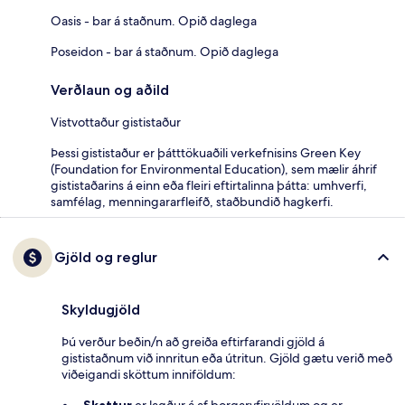
Oasis - bar á staðnum. Opið daglega
Poseidon - bar á staðnum. Opið daglega
Verðlaun og aðild
Vistvottaður gististaður
Þessi gististaður er þátttökuaðili verkefnisins Green Key
(Foundation for Environmental Education), sem mælir áhrif
gististaðarins á einn eða fleiri eftirtalinna þátta: umhverfi,
samfélag, menningararfleifð, staðbundið hagkerfi.
Gjöld og reglur
Skyldugjöld
Þú verður beðin/n að greiða eftirfarandi gjöld á
gististaðnum við innritun eða útritun. Gjöld gætu verið með
viðeigandi sköttum inniföldum:
Skattur
er lagður á af borgaryfirvöldum og er