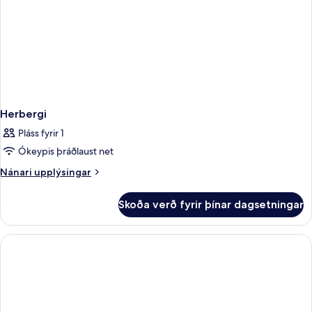
Herbergi
Pláss fyrir 1
Ókeypis þráðlaust net
Nánari
Nánari upplýsingar
upplýsingar
fyrir
Skoða verð fyrir þínar dagsetningar
Herbergi