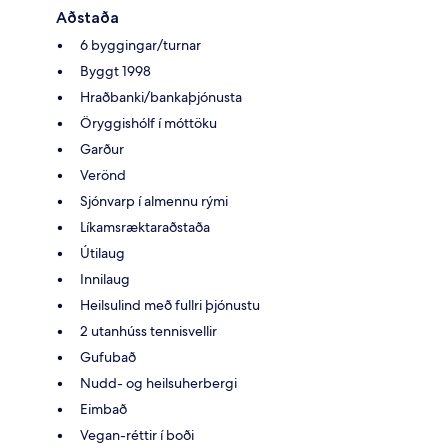
Aðstaða
6 byggingar/turnar
Byggt 1998
Hraðbanki/bankaþjónusta
Öryggishólf í móttöku
Garður
Verönd
Sjónvarp í almennu rými
Líkamsræktaraðstaða
Útilaug
Innilaug
Heilsulind með fullri þjónustu
2 utanhúss tennisvellir
Gufubað
Nudd- og heilsuherbergi
Eimbað
Vegan-réttir í boði