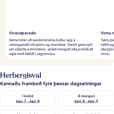
Strandparadís
Vinna 
Þetta hótel við sandströndina býður upp á
Taktu þé
veitingastaði við sjóinn og strandbar. Gestir geta nýtt
hafið og
sér sólstóla á ströndinni, spilað minigolf eða prófað að
alla þjón
sigla með fallhlíf í nágrenninu.
vinnu.
Herbergisval
Kannaðu framboð fyrir þessar dagsetningar
Athuga framboð í kvöld ágú. 7 - ágú. 8
Athuga framboð á morgun ágú.
Í kvöld
Á morgun
ágú. 7 - ágú. 8
ágú. 8 - ágú. 9
Athuga framboð næstu helgi ágú. 7 - ágú. 9
Athuga framboð þarnæstu helgi