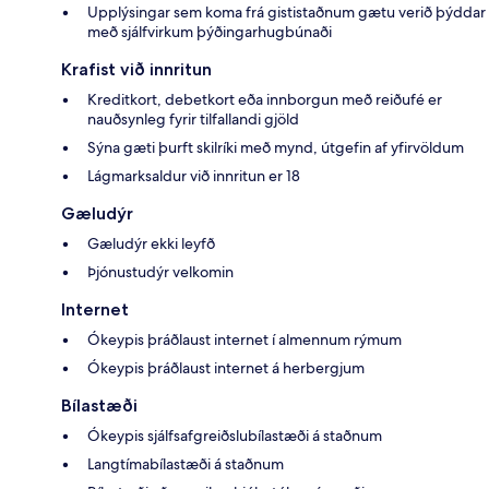
Upplýsingar sem koma frá gististaðnum gætu verið þýddar
með sjálfvirkum þýðingarhugbúnaði
Krafist við innritun
Kreditkort, debetkort eða innborgun með reiðufé er
nauðsynleg fyrir tilfallandi gjöld
Sýna gæti þurft skilríki með mynd, útgefin af yfirvöldum
Lágmarksaldur við innritun er 18
Gæludýr
Gæludýr ekki leyfð
Þjónustudýr velkomin
Internet
Ókeypis þráðlaust internet í almennum rýmum
Ókeypis þráðlaust internet á herbergjum
Bílastæði
Ókeypis sjálfsafgreiðslubílastæði á staðnum
Langtímabílastæði á staðnum