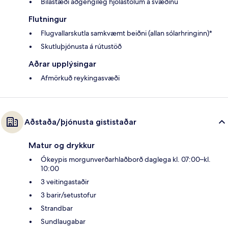
Bílastæði aðgengileg hjólastólum á svæðinu
Flutningur
Flugvallarskutla samkvæmt beiðni (allan sólarhringinn)*
Skutluþjónusta á rútustöð
Aðrar upplýsingar
Afmörkuð reykingasvæði
Aðstaða/þjónusta gististaðar
Matur og drykkur
Ókeypis morgunverðarhlaðborð daglega kl. 07:00–kl.
10:00
3 veitingastaðir
3 barir/setustofur
Strandbar
Sundlaugabar