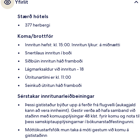
Yfirlit
Stærð hótels
377 herbergi
Koma/brottför
Innritun hefst: kl. 15:00. Innritun lýkur: á miðnætti
Snertilaus innritun í boði
Síðbúin innritun háð framboði
Lágmarksaldur við innritun - 18
Útritunartími er kl. 11:00
Seinkuð útritun háð framboði
Sérstakar innritunarleiðbeiningar
Þessi gististaður býður upp á ferðir frá flugvelli (aukagjald
kann að vera innheimt). Gestir verða að hafa samband við
staðinn með komuupplýsingar 48 klst. fyrir komu og nota til
þess samskiptaupplýsingarnar í bókunarstaðfestingunni.
Móttökustarfsfólk mun taka á móti gestum við komu á
gististaðinn