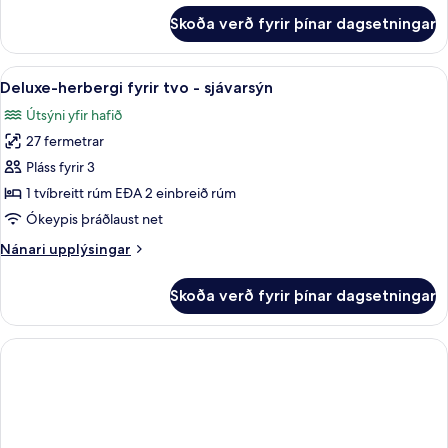
fyrir
Skoða verð fyrir þínar dagsetningar
Elite-
herbergi
-
Skoða
Deluxe-herbergi fyrir tvo - sjávarsýn
6
sjávarsýn
Deluxe-herbergi fyrir tvo - sjávarsýn
allar
Útsýni yfir hafið
myndir
27 fermetrar
fyrir
Deluxe-
Pláss fyrir 3
herbergi
1 tvíbreitt rúm EÐA 2 einbreið rúm
fyrir
Ókeypis þráðlaust net
tvo
Nánari
Nánari upplýsingar
-
upplýsingar
sjávarsýn
fyrir
Skoða verð fyrir þínar dagsetningar
Deluxe-
herbergi
fyrir
tvo
-
sjávarsýn