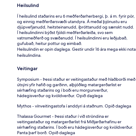
Heilsulind
Í heilsulind staðarins eru 6 meðferðarherbergi, þ. á m. fyrir pör,
og einnig meðferðarsvæði utandyra. Á meðal þjónustu eru
djúpvefjanudd, heitsteinanudd, íþróttanudd og sænskt nudd.
Í heilsulindinni býðst fjöldi meðferðarleiða, svo sem
vatnsmeðferð og svæðanudd. Í heilsulindinni eru leðjubað,
gufubað, heitur pottur og eimbað.
Heilsulindin er opin daglega. Gestir undir 16 ára mega ekki nota
heilsulindina.
Veitingar
Symposium - Þessi staður er veitingastaður með hlaðborði með
útsýni yfir hafið og garðinn, alþjóðleg matargerðarlist er
sérhæfing staðarins og í boði eru morgunverður,
hádegisverður og kvöldverður. Opið daglega
Mythos - vínveitingastofa í anddyri á staðnum. Opið daglega
Thalassa Gourmet - Þessi staður í við ströndina er
veitingastaður og matargerðarlist frá Miðjarðarhafinu er
sérhæfing staðarins. Í boði eru hádegisverður og kvöldverður.
Panta þarf borð. Opið daglega