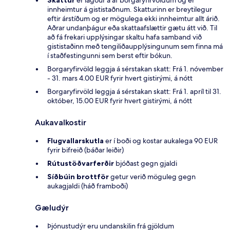
innheimtur á gististaðnum. Skatturinn er breytilegur
eftir árstíðum og er mögulega ekki innheimtur allt árið.
Aðrar undanþágur eða skattaafslættir gætu átt við. Til
að fá frekari upplýsingar skaltu hafa samband við
gististaðinn með tengiliðaupplýsingunum sem finna má
í staðfestingunni sem berst eftir bókun.
Borgaryfirvöld leggja á sérstakan skatt: Frá 1. nóvember
- 31. mars 4.00 EUR fyrir hvert gistirými, á nótt
Borgaryfirvöld leggja á sérstakan skatt: Frá 1. apríl til 31.
október, 15.00 EUR fyrir hvert gistirými, á nótt
Aukavalkostir
Flugvallarskutla
er í boði og kostar aukalega 90 EUR
fyrir bifreið (báðar leiðir)
Rútustöðvarferðir
bjóðast gegn gjaldi
Síðbúin brottför
getur verið möguleg gegn
aukagjaldi (háð framboði)
Gæludýr
Þjónustudýr eru undanskilin frá gjöldum