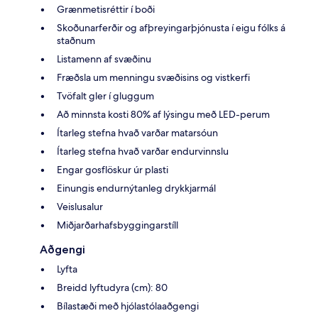
Grænmetisréttir í boði
Skoðunarferðir og afþreyingarþjónusta í eigu fólks á
staðnum
Listamenn af svæðinu
Fræðsla um menningu svæðisins og vistkerfi
Tvöfalt gler í gluggum
Að minnsta kosti 80% af lýsingu með LED-perum
Ítarleg stefna hvað varðar matarsóun
Ítarleg stefna hvað varðar endurvinnslu
Engar gosflöskur úr plasti
Einungis endurnýtanleg drykkjarmál
Veislusalur
Miðjarðarhafsbyggingarstíll
Aðgengi
Lyfta
Breidd lyftudyra (cm): 80
Bílastæði með hjólastólaaðgengi