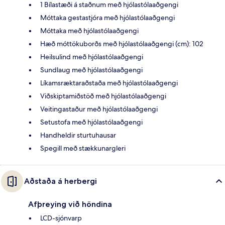
1 Bílastæði á staðnum með hjólastólaaðgengi
Móttaka gestastjóra með hjólastólaaðgengi
Móttaka með hjólastólaaðgengi
Hæð móttökuborðs með hjólastólaaðgengi (cm): 102
Heilsulind með hjólastólaaðgengi
Sundlaug með hjólastólaaðgengi
Líkamsræktaraðstaða með hjólastólaaðgengi
Viðskiptamiðstöð með hjólastólaaðgengi
Veitingastaður með hjólastólaaðgengi
Setustofa með hjólastólaaðgengi
Handheldir sturtuhausar
Spegill með stækkunargleri
Aðstaða á herbergi
Afþreying við höndina
LCD-sjónvarp