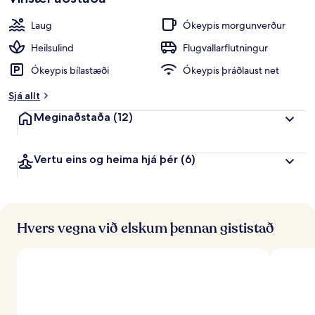
Laug
Ókeypis morgunverður
Heilsulind
Flugvallarflutningur
Ókeypis bílastæði
Ókeypis þráðlaust net
Sjá allt
Meginaðstaða
(12)
Vertu eins og heima hjá þér
(6)
Hvers vegna við elskum þennan gististað