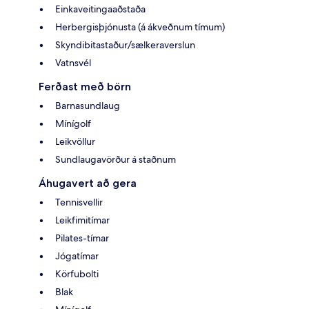
Einkaveitingaaðstaða
Herbergisþjónusta (á ákveðnum tímum)
Skyndibitastaður/sælkeraverslun
Vatnsvél
Ferðast með börn
Barnasundlaug
Mínígolf
Leikvöllur
Sundlaugavörður á staðnum
Áhugavert að gera
Tennisvellir
Leikfimitímar
Pilates-tímar
Jógatímar
Körfubolti
Blak