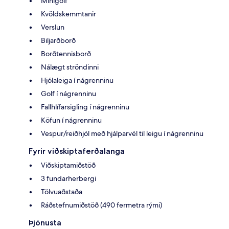
Mínígolf
Kvöldskemmtanir
Verslun
Biljarðborð
Borðtennisborð
Nálægt ströndinni
Hjólaleiga í nágrenninu
Golf í nágrenninu
Fallhlífarsigling í nágrenninu
Köfun í nágrenninu
Vespur/reiðhjól með hjálparvél til leigu í nágrenninu
Fyrir viðskiptaferðalanga
Viðskiptamiðstöð
3 fundarherbergi
Tölvuaðstaða
Ráðstefnumiðstöð (490 fermetra rými)
Þjónusta