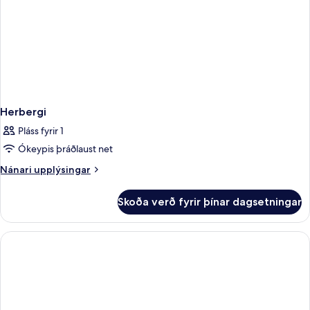
Herbergi
Pláss fyrir 1
Ókeypis þráðlaust net
Nánari
Nánari upplýsingar
upplýsingar
fyrir
Skoða verð fyrir þínar dagsetningar
Herbergi