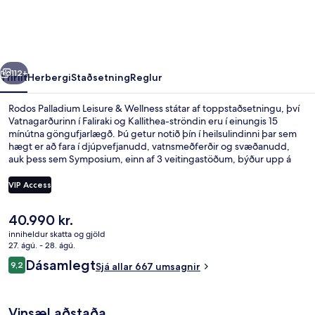
&
Wellness
rra
Næsta
112+
Yfirlit
Herbergi
Staðsetning
Reglur
Rodos Palladium Leisure & Wellness státar af toppstaðsetningu, því
Vatnagarðurinn í Faliraki og Kallithea-ströndin eru í einungis 15
mínútna göngufjarlægð. Þú getur notið þín í heilsulindinni þar sem
hægt er að fara í djúpvefjanudd, vatnsmeðferðir og svæðanudd,
auk þess sem Symposium, einn af 3 veitingastöðum, býður upp á
morgunverð, hádegisverð og kvöldverð, en alþjóðleg
matargerðarlist er sérhæfing staðarins. Meðal annarra þæginda sem
VIP Access
þú færð á þessu hóteli fyrir vandláta eru 3 barir/setustofur, innilaug
og útilaug. Aðrir gestir hafa sérstaklega sagt að hjálpsamt starfsfólk
Núverandi
40.990 kr.
sé meðal helstu kosta gististaðarins.
Innilaug, útilaug, strandskálar (aukagja
verð
inniheldur skatta og gjöld
er
27. ágú. - 28. ágú.
40.990 kr.
Umsagnir
Dásamlegt
9,2
Sjá allar 667 umsagnir
9,2 af 10
Vinsæl aðstaða