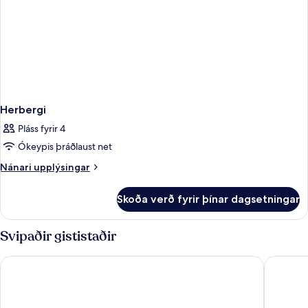
Herbergi
Pláss fyrir 4
Ókeypis þráðlaust net
Nánari
Nánari upplýsingar
upplýsingar
fyrir
Skoða verð fyrir þínar dagsetningar
Herbergi
Svipaðir gististaðir
Elysium Resort & Spa
Esperos 