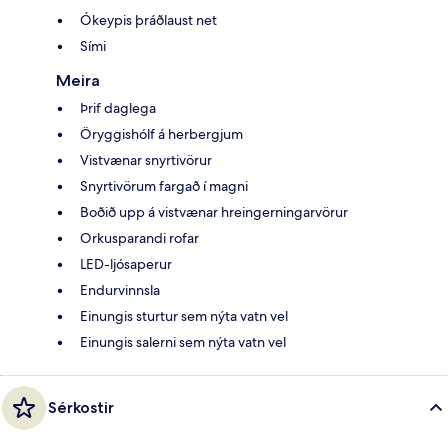
Ókeypis þráðlaust net
Sími
Meira
Þrif daglega
Öryggishólf á herbergjum
Vistvænar snyrtivörur
Snyrtivörum fargað í magni
Boðið upp á vistvænar hreingerningarvörur
Orkusparandi rofar
LED-ljósaperur
Endurvinnsla
Einungis sturtur sem nýta vatn vel
Einungis salerni sem nýta vatn vel
Sérkostir