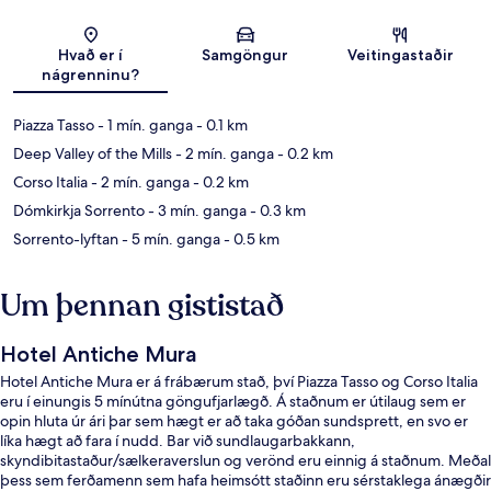
Kort
Hvað er í
Samgöngur
Veitingastaðir
nágrenninu?
Piazza Tasso
- 1 mín. ganga
- 0.1 km
Deep Valley of the Mills
- 2 mín. ganga
- 0.2 km
Corso Italia
- 2 mín. ganga
- 0.2 km
Dómkirkja Sorrento
- 3 mín. ganga
- 0.3 km
Sorrento-lyftan
- 5 mín. ganga
- 0.5 km
Um þennan gististað
Hotel Antiche Mura
Hotel Antiche Mura er á frábærum stað, því Piazza Tasso og Corso Italia
eru í einungis 5 mínútna göngufjarlægð. Á staðnum er útilaug sem er
opin hluta úr ári þar sem hægt er að taka góðan sundsprett, en svo er
líka hægt að fara í nudd. Bar við sundlaugarbakkann,
skyndibitastaður/sælkeraverslun og verönd eru einnig á staðnum. Meðal
þess sem ferðamenn sem hafa heimsótt staðinn eru sérstaklega ánægðir