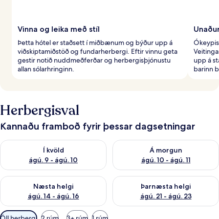
Vinna og leika með stíl
Unaður
Þetta hótel er staðsett í miðbænum og býður upp á
Ókeypis
viðskiptamiðstöð og fundarherbergi. Eftir vinnu geta
Veitinga
gestir notið nuddmeðferðar og herbergisþjónustu
upp á s
allan sólarhringinn.
barinn b
Herbergisval
Kannaðu framboð fyrir þessar dagsetningar
Athuga framboð í kvöld ágú. 9 - ágú. 10
Athuga framboð á morgun ágú.
Í kvöld
Á morgun
ágú. 9 - ágú. 10
ágú. 10 - ágú. 11
Athuga framboð næstu helgi ágú. 14 - ágú. 16
Athuga framboð þarnæstu helg
Næsta helgi
Þarnæsta helgi
ágú. 14 - ágú. 16
ágú. 21 - ágú. 23
Síur
Öll herbergi
2 rúm
3+ rúm
1 rúm