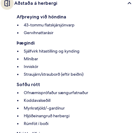
Aðstaða á herbergi
Afþreying við höndina
43-tommu flatskjársjónvarp
Gervihnattarásir
Þægindi
Sjálfvirk hitastilling og kynding
Míníbar
Inniskór
Straujárn/strauborð (eftir beiðni)
Sofðu rótt
Ofnæmisprófaður sængurfatnaður
Koddavalseðill
Myrkratjöld/-gardínur
Hljóðeinangruð herbergi
Rúmföt í boði