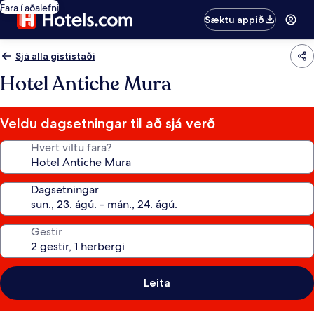
Fara í aðalefni
Sæktu appið
Sjá alla gististaði
Hotel Antiche Mura
Veldu dagsetningar til að sjá verð
Hvert viltu fara?
Dagsetningar
Gestir
Leita