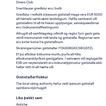
Diners Club
Snertilausar greiðslur eru í boði.
Greiðslur í reiðufé á þessum gististað mega vera EUR 5000
að hámarki samkvæmt landslögum. Hafðu samband við
gististaðinn til að fá frekari upplýsingar, samskipaleiðirnar
eru í bókunarstaðfestingunni.
Athugið að samfélagsleg viðmið og reglur fyrir gesti geta
verið mismunandi milli landa og gististaða. Reglurnar sem
eru birtar koma frá gististaðnum.
Skráningarnúmer gististaðar IT063080A1CSBQDFZL
Ef þú afbókar bókunina muntu þurfa að hlíta
afbókunarskilyrðum gestgjafans. Í samræmi við reglugerðir
ESB um neytendarétt eru bókunarþjónustur gististaða ekki
háðar rétti til að hætta við.
Gististaðarflokkur
The local rating authority hefur veitt þessum gististað
opinbera stjörnugjöf.
Líka þekkt sem
Antiche