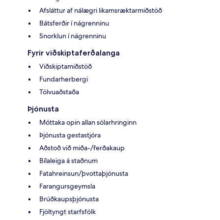
Afsláttur af nálægri likamsræktarmiðstöð
Bátsferðir í nágrenninu
Snorklun í nágrenninu
Fyrir viðskiptaferðalanga
Viðskiptamiðstöð
Fundarherbergi
Tölvuaðstaða
Þjónusta
Móttaka opin allan sólarhringinn
Þjónusta gestastjóra
Aðstoð við miða-/ferðakaup
Bílaleiga á staðnum
Fatahreinsun/þvottaþjónusta
Farangursgeymsla
Brúðkaupsþjónusta
Fjöltyngt starfsfólk