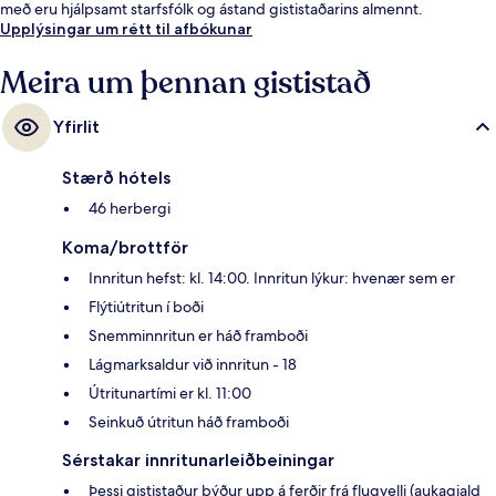
með eru hjálpsamt starfsfólk og ástand gististaðarins almennt.
Upplýsingar um rétt til afbókunar
Meira um þennan gististað
Yfirlit
Stærð hótels
46 herbergi
Koma/brottför
Innritun hefst: kl. 14:00. Innritun lýkur: hvenær sem er
Flýtiútritun í boði
Snemminnritun er háð framboði
Lágmarksaldur við innritun - 18
Útritunartími er kl. 11:00
Seinkuð útritun háð framboði
Sérstakar innritunarleiðbeiningar
Þessi gististaður býður upp á ferðir frá flugvelli (aukagjald