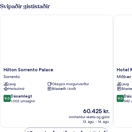
fyrir
Svipaðir gististaðir
tvo
-
Hilton Sorrento Palace
Hotel Mi
svalir
Hilton
Hotel
Hilton Sorrento Palace
Hotel 
Sorrento
Michela
Sorrento
Miðbær 
Palace
Miðbær
Laug
Ókeypis morgunverður
Laug
Sorrento
Sorrent
Heilsulind
Bílastæði í boði
Bílastæ
9.0
9.0
Dásamlegt
Dás
9,0
9,0
af
af
1.002 umsagnir
342 
10,
10,
Verðið
60.425 kr.
Dásamlegt,
Dásamle
er
1.002
342
inniheldur skatta og gjöld
60.425 kr.
13. ágú. - 14. ágú.
umsagnir
umsagni