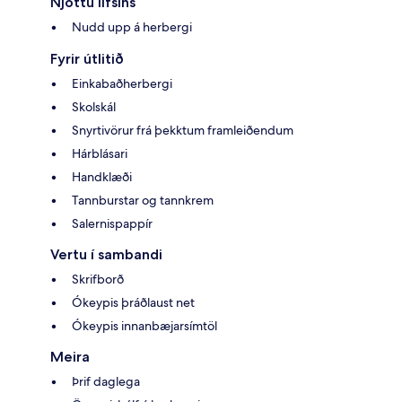
Njóttu lífsins
Nudd upp á herbergi
Fyrir útlitið
Einkabaðherbergi
Skolskál
Snyrtivörur frá þekktum framleiðendum
Hárblásari
Handklæði
Tannburstar og tannkrem
Salernispappír
Vertu í sambandi
Skrifborð
Ókeypis þráðlaust net
Ókeypis innanbæjarsímtöl
Meira
Þrif daglega