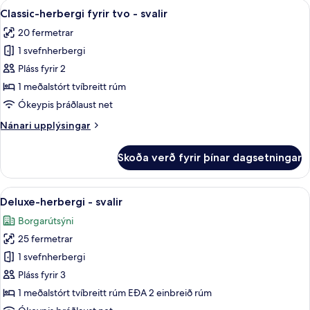
Skoða
Ofnæmisprófaður sængurfatnaður, míní
6
tvo
Classic-herbergi fyrir tvo - svalir
allar
20 fermetrar
myndir
1 svefnherbergi
fyrir
Classic-
Pláss fyrir 2
herbergi
1 meðalstórt tvíbreitt rúm
fyrir
Ókeypis þráðlaust net
tvo
Nánari
Nánari upplýsingar
-
upplýsingar
svalir
fyrir
Skoða verð fyrir þínar dagsetningar
Classic-
herbergi
fyrir
Skoða
Deluxe-herbergi - svalir | Ofnæmispró
8
tvo
Deluxe-herbergi - svalir
allar
-
Borgarútsýni
svalir
myndir
25 fermetrar
fyrir
Deluxe-
1 svefnherbergi
herbergi
Pláss fyrir 3
-
1 meðalstórt tvíbreitt rúm EÐA 2 einbreið rúm
svalir