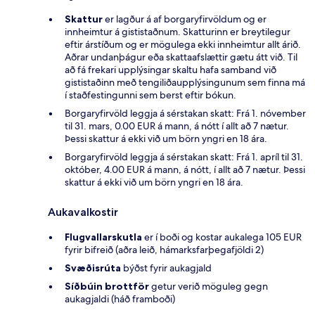
Skattur
er lagður á af borgaryfirvöldum og er
innheimtur á gististaðnum. Skatturinn er breytilegur
eftir árstíðum og er mögulega ekki innheimtur allt árið.
Aðrar undanþágur eða skattaafslættir gætu átt við. Til
að fá frekari upplýsingar skaltu hafa samband við
gististaðinn með tengiliðaupplýsingunum sem finna má
í staðfestingunni sem berst eftir bókun.
Borgaryfirvöld leggja á sérstakan skatt: Frá 1. nóvember
til 31. mars, 0.00 EUR á mann, á nótt í allt að 7 nætur.
Þessi skattur á ekki við um börn yngri en 18 ára.
Borgaryfirvöld leggja á sérstakan skatt: Frá 1. apríl til 31.
október, 4.00 EUR á mann, á nótt, í allt að 7 nætur. Þessi
skattur á ekki við um börn yngri en 18 ára.
Aukavalkostir
Flugvallarskutla
er í boði og kostar aukalega 105 EUR
fyrir bifreið (aðra leið, hámarksfarþegafjöldi 2)
Svæðisrúta
býðst fyrir aukagjald
Síðbúin brottför
getur verið möguleg gegn
aukagjaldi (háð framboði)