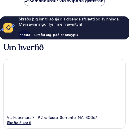
Samanburður við svipaða gististaði
Skráðu þig inn til að sjá gjaldgenga afslætti og ávinninga.
Meiri ávinningur fyrir meiri ævintýri!
Innskrá
Skráðu þig, það er ókeypis
Um hverfið
Via Fuorimura 7 - P Zza Tasso, Sorrento, NA, 80067
Skoða á korti