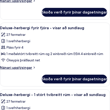
Nánari
Nánari upplýsingar
upplýsingar
fyrir
Skoða verð fyrir þínar dagsetningar
Economy-
herbergi
fyrir
Skoða
Deluxe-herbergi fyrir fjóra - vísar a
15
einn
Deluxe-herbergi fyrir fjóra - vísar að sundlaug
allar
27 fermetrar
myndir
1 svefnherbergi
fyrir
Deluxe-
Pláss fyrir 4
herbergi
1 meðalstórt tvíbreitt rúm og 2 einbreið rúm EÐA 4 einbreið rúm
fyrir
Ókeypis þráðlaust net
fjóra
Nánari
Nánari upplýsingar
-
upplýsingar
vísar
fyrir
Skoða verð fyrir þínar dagsetningar
Deluxe-
að
herbergi
sundlaug
fyrir
Skoða
Deluxe-herbergi - 1 stórt tvíbreitt rú
6
fjóra
Deluxe-herbergi - 1 stórt tvíbreitt rúm - vísar að sundlaug
allar
-
27 fermetrar
vísar
myndir
að
1 svefnherbergi
fyrir