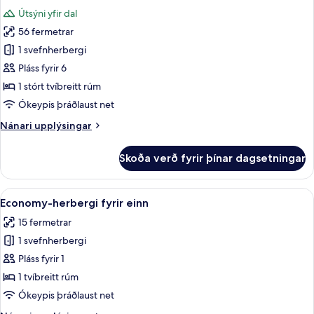
allar
rúmi
Útsýni yfir dal
-
myndir
verönd
56 fermetrar
fyrir
-
Fjölskyldusvíta
1 svefnherbergi
borgarsýn
-
Pláss fyrir 6
nuddbaðker
1 stórt tvíbreitt rúm
-
Ókeypis þráðlaust net
útsýni
Nánari
Nánari upplýsingar
yfir
upplýsingar
dal
fyrir
Skoða verð fyrir þínar dagsetningar
Fjölskyldusvíta
-
nuddbaðker
Skoða
Economy-herbergi fyrir einn | Ofnæmi
5
-
Economy-herbergi fyrir einn
allar
útsýni
15 fermetrar
yfir
myndir
dal
1 svefnherbergi
fyrir
Economy-
Pláss fyrir 1
herbergi
1 tvíbreitt rúm
fyrir
Ókeypis þráðlaust net
einn