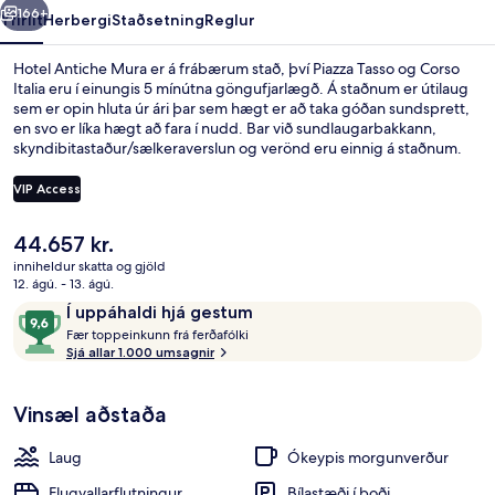
166+
Yfirlit
Herbergi
Staðsetning
Reglur
Hotel Antiche Mura er á frábærum stað, því Piazza Tasso og Corso
Italia eru í einungis 5 mínútna göngufjarlægð. Á staðnum er útilaug
sem er opin hluta úr ári þar sem hægt er að taka góðan sundsprett,
en svo er líka hægt að fara í nudd. Bar við sundlaugarbakkann,
skyndibitastaður/sælkeraverslun og verönd eru einnig á staðnum.
Meðal þess sem ferðamenn sem hafa heimsótt staðinn eru
sérstaklega ánægðir með eru hjálpsamt starfsfólk og ástand
VIP Access
gististaðarins almennt.
Núverandi
44.657 kr.
Útilaug sem er opin hluta úr ári
verð
inniheldur skatta og gjöld
er
12. ágú. - 13. ágú.
44.657 kr.
Umsagnir
9,6
Í uppáhaldi hjá gestum
F
af
Fær toppeinkunn frá ferðafólki
æ
Sjá allar 1.000 umsagnir
10,
r
Í
uppáhaldi
Vinsæl aðstaða
t
hjá
o
gestum
p
Laug
Ókeypis morgunverður
p
e
Flugvallarflutningur
Bílastæði í boði