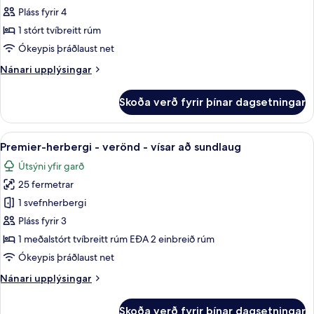
sundlaug
Deluxe-
Pláss fyrir 4
herbergi
1 stórt tvíbreitt rúm
-
Ókeypis þráðlaust net
1
Nánari
Nánari upplýsingar
stórt
upplýsingar
tvíbreitt
fyrir
Skoða verð fyrir þínar dagsetningar
Deluxe-
rúm
herbergi
-
-
Skoða
Premier-herbergi - verönd - vísar að 
vísar
14
1
Premier-herbergi - verönd - vísar að sundlaug
allar
að
stórt
Útsýni yfir garð
tvíbreitt
myndir
sundlaug
rúm
25 fermetrar
fyrir
-
Premier-
1 svefnherbergi
vísar
herbergi
að
Pláss fyrir 3
sundlaug
-
1 meðalstórt tvíbreitt rúm EÐA 2 einbreið rúm
verönd
Ókeypis þráðlaust net
-
Nánari
Nánari upplýsingar
vísar
upplýsingar
að
fyrir
Skoða verð fyrir þínar dagsetningar