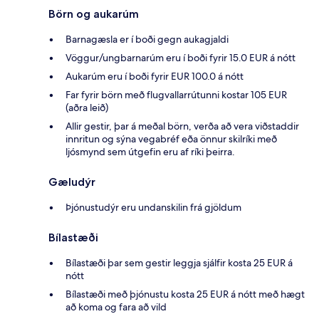
Börn og aukarúm
Barnagæsla er í boði gegn aukagjaldi
Vöggur/ungbarnarúm eru í boði fyrir 15.0 EUR á nótt
Aukarúm eru í boði fyrir EUR 100.0 á nótt
Far fyrir börn með flugvallarrútunni kostar 105 EUR
(aðra leið)
Allir gestir, þar á meðal börn, verða að vera viðstaddir
innritun og sýna vegabréf eða önnur skilríki með
ljósmynd sem útgefin eru af ríki þeirra.
Gæludýr
Þjónustudýr eru undanskilin frá gjöldum
Bílastæði
Bílastæði þar sem gestir leggja sjálfir kosta 25 EUR á
nótt
Bílastæði með þjónustu kosta 25 EUR á nótt með hægt
að koma og fara að vild