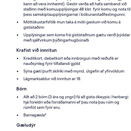
kann að vera innheimt). Gestir verða að hafa samband við
staðinn með komuupplýsingar 48 klst. fyrir komu og nota til
þess samskiptaupplýsingarnar í bókunarstaðfestingunni.
Móttökustarfsfólk mun taka á móti gestum við komu á
gististaðinn
Upplýsingar sem koma frá gististaðnum gætu verið þýddar
með sjálfvirkum þýðingarhugbúnaði
Krafist við innritun
Kreditkort, debetkort eða innborgun með reiðufé er
nauðsynleg fyrir tilfallandi gjöld
Sýna gæti þurft skilríki með mynd, útgefin af yfirvöldum
Lágmarksaldur við innritun er 18
Börn
Allt að 2 börn (3 ára og yngri) fá að gista ókeypis í herbergi
hjá foreldri eða forráðamanni ef þau nota þau rúm og
rúmföt sem fyrir eru.
Barnagæsla*
Gæludýr