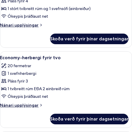
svíta
Pláss fyrir 4
1 stórt tvíbreitt rúm og 1 svefnsófi (einbreiður)
Ókeypis þráðlaust net
Nánari
Nánari upplýsingar
upplýsingar
fyrir
Skoða verð fyrir þínar dagsetningar
Junior-
svíta
Skoða
Economy-herbergi fyrir tvo | Ofnæmis
8
Economy-herbergi fyrir tvo
allar
20 fermetrar
myndir
1 svefnherbergi
fyrir
Economy-
Pláss fyrir 3
herbergi
1 tvíbreitt rúm EÐA 2 einbreið rúm
fyrir
Ókeypis þráðlaust net
tvo
Nánari
Nánari upplýsingar
upplýsingar
fyrir
Skoða verð fyrir þínar dagsetningar
Economy-
herbergi
fyrir