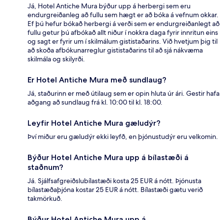
Já, Hotel Antiche Mura býður upp á herbergi sem eru
endurgreiðanleg að fullu sem hægt er að bóka á vefnum okkar.
Ef þú hefur bókað herbergi á verði sem er endurgreiðanlegt að
fullu getur þú afbókað allt niður í nokkra daga fyrir innritun eins
og sagt er fyrir um í skilmálum gististaðarins. Við hvetjum þig til
að skoða afbókunarreglur gististaðarins til að sjá nákvæma
skilmála og skilyrði.
Er Hotel Antiche Mura með sundlaug?
Já, staðurinn er með útilaug sem er opin hluta úr ári. Gestir hafa
aðgang að sundlaug frá kl. 10:00 til kl. 18:00.
Leyfir Hotel Antiche Mura gæludýr?
Því miður eru gæludýr ekki leyfð, en þjónustudýr eru velkomin.
Býður Hotel Antiche Mura upp á bílastæði á
staðnum?
Já. Sjálfsafgreiðslubílastæði kosta 25 EUR á nótt. Þjónusta
bílastæðaþjóna kostar 25 EUR á nótt. Bílastæði gætu verið
takmörkuð.
Býður Hotel Antiche Mura upp á