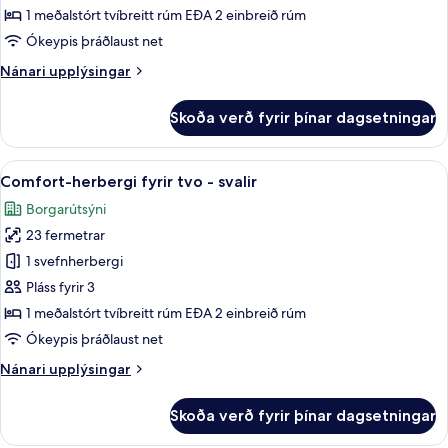
herbergi
1 meðalstórt tvíbreitt rúm EÐA 2 einbreið rúm
fyrir
Ókeypis þráðlaust net
tvo
Nánari
Nánari upplýsingar
-
upplýsingar
vísar
fyrir
Skoða verð fyrir þínar dagsetningar
Standard-
að
herbergi
sundlaug
fyrir
Skoða
Comfort-herbergi fyrir tvo - svalir |
11
tvo
Comfort-herbergi fyrir tvo - svalir
allar
-
Borgarútsýni
vísar
myndir
að
23 fermetrar
fyrir
sundlaug
Comfort-
1 svefnherbergi
herbergi
Pláss fyrir 3
fyrir
1 meðalstórt tvíbreitt rúm EÐA 2 einbreið rúm
tvo
Ókeypis þráðlaust net
-
Nánari
Nánari upplýsingar
svalir
upplýsingar
fyrir
Skoða verð fyrir þínar dagsetningar
Comfort-
herbergi