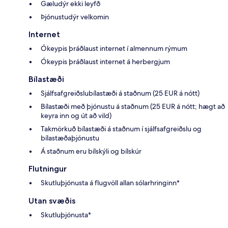
Gæludýr ekki leyfð
Þjónustudýr velkomin
Internet
Ókeypis þráðlaust internet í almennum rýmum
Ókeypis þráðlaust internet á herbergjum
Bílastæði
Sjálfsafgreiðslubílastæði á staðnum (25 EUR á nótt)
Bílastæði með þjónustu á staðnum (25 EUR á nótt; hægt að
keyra inn og út að vild)
Takmörkuð bílastæði á staðnum í sjálfsafgreiðslu og
bílastæðaþjónustu
Á staðnum eru bílskýli og bílskúr
Flutningur
Skutluþjónusta á flugvöll allan sólarhringinn*
Utan svæðis
Skutluþjónusta*