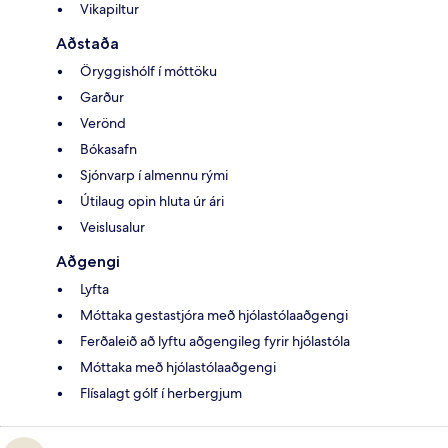
Vikapiltur
Aðstaða
Öryggishólf í móttöku
Garður
Verönd
Bókasafn
Sjónvarp í almennu rými
Útilaug opin hluta úr ári
Veislusalur
Aðgengi
Lyfta
Móttaka gestastjóra með hjólastólaaðgengi
Ferðaleið að lyftu aðgengileg fyrir hjólastóla
Móttaka með hjólastólaaðgengi
Flísalagt gólf í herbergjum