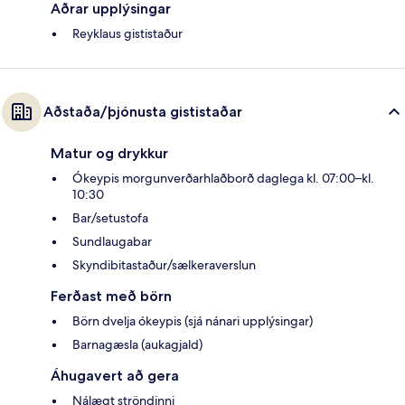
Aðrar upplýsingar
Reyklaus gististaður
Aðstaða/þjónusta gististaðar
Matur og drykkur
Ókeypis morgunverðarhlaðborð daglega kl. 07:00–kl.
10:30
Bar/setustofa
Sundlaugabar
Skyndibitastaður/sælkeraverslun
Ferðast með börn
Börn dvelja ókeypis (sjá nánari upplýsingar)
Barnagæsla (aukagjald)
Áhugavert að gera
Nálægt ströndinni