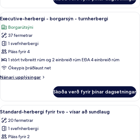
sundlaug
Premier-
herbergi
-
Skoða
Executive-herbergi - borgarsýn - tur
10
verönd
Executive-herbergi - borgarsýn - turnherbergi
allar
-
Borgarútsýni
vísar
myndir
að
37 fermetrar
fyrir
sundlaug
Executive-
1 svefnherbergi
herbergi
Pláss fyrir 4
-
1 stórt tvíbreitt rúm og 2 einbreið rúm EÐA 4 einbreið rúm
borgarsýn
Ókeypis þráðlaust net
-
Nánari
Nánari upplýsingar
turnherbergi
upplýsingar
fyrir
Skoða verð fyrir þínar dagsetningar
Executive-
herbergi
-
Skoða
Standard-herbergi fyrir tvo - vísar a
8
borgarsýn
Standard-herbergi fyrir tvo - vísar að sundlaug
allar
-
20 fermetrar
turnherbergi
myndir
1 svefnherbergi
fyrir
Standard-
Pláss fyrir 2