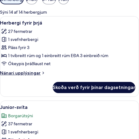
í
boði
Sýni 14 af 14 herbergjum
fyrir
Skoða
Herbergi fyrir þrjá | Ofnæmisprófaður
9
Herbergi fyrir þrjá
herbergi
allar
27 fermetrar
myndir
1 svefnherbergi
fyrir
Herbergi
Pláss fyrir 3
fyrir
1 tvíbreitt rúm og 1 einbreitt rúm EÐA 3 einbreið rúm
þrjá
Ókeypis þráðlaust net
Nánari
Nánari upplýsingar
upplýsingar
fyrir
Skoða verð fyrir þínar dagsetningar
Herbergi
fyrir
þrjá
Skoða
Junior-svíta | Ofnæmisprófaður sængur
12
Junior-svíta
allar
Borgarútsýni
myndir
37 fermetrar
fyrir
Junior-
1 svefnherbergi