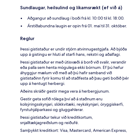
Sundlaugar, heilsulind og líkamsrækt (ef við á)
Aðgangur að sundlaug í boði frá kl. 10:00 til kl. 18:00.
Árstíðabundna laugin er opin frá 01. maí til 31. október.
Reglur
Þessi gististaður er undir stjórn atvinnugestgjafa. Að bjóða
upp á gistingu er hluti af starfi hans, rekstri og aðalfagi.
Þessi gististaður er með útisvæði á borð við svalir, verandir
eða palla sem henta mögulega ekki börnum. Ef þú hefur
áhyggjur mælum við með að þú hafir samband við
gististaðinn fyrir komu til að staðfesta að þau geti boðið þér
upp á hentugt herbergi.
Aðeins skráðir gestir mega vera á herbergjunum.
Gestir geta sofið rólega því að á staðnum eru
kolsýringsskynjari, slökkvitæki, reykskynjari, öryggiskerfi,
fyrstuhjálparkassi og gluggahlerar.
Þessi gististaður tekur við kreditkortum,
snjalltækjagreiðslum og reiðufé.
Samþykkt kreditkort: Visa, Mastercard, American Express,