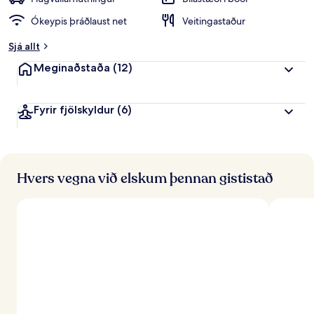
i
Ókeypis þráðlaust net
Veitingastaður
n
k
Sjá allt
u
n
Meginaðstaða
(12)
n
f
Fyrir fjölskyldur
(6)
r
á
f
e
r
Hvers vegna við elskum þennan gististað
ð
a
f
ó
l
k
i