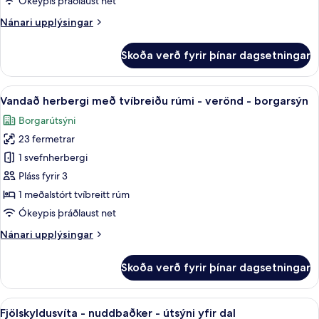
Ókeypis þráðlaust net
Nánari
Nánari upplýsingar
upplýsingar
fyrir
Skoða verð fyrir þínar dagsetningar
Deluxe-
herbergi
-
Skoða
Vandað herbergi með tvíbreiðu rúmi -
8
svalir
Vandað herbergi með tvíbreiðu rúmi - verönd - borgarsýn
allar
Borgarútsýni
myndir
23 fermetrar
fyrir
Vandað
1 svefnherbergi
herbergi
Pláss fyrir 3
með
1 meðalstórt tvíbreitt rúm
tvíbreiðu
Ókeypis þráðlaust net
rúmi
Nánari
Nánari upplýsingar
-
upplýsingar
verönd
fyrir
Skoða verð fyrir þínar dagsetningar
-
Vandað
herbergi
borgarsýn
með
Skoða
Fjölskyldusvíta - nuddbaðker - útsýni
12
tvíbreiðu
Fjölskyldusvíta - nuddbaðker - útsýni yfir dal