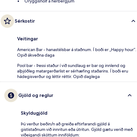
Öryggishólf á herbergjum
Sérkostir
Veitingar
American Bar - hanastélsbar á staðnum. Í boði er „Happy hour“.
Opið ákveðna daga
Pool bar - Þessi staður í við sundlaug er bar og innlend og
alþjóðleg matargerðarlist er sérhæfing staðarins. Í boði eru
hádegisverður og léttir réttir. Opið daglega
Gjöld og reglur
Skyldugjöld
Þú verður beðin/n að greiða eftirfarandi gjöld á
gististaðnum við innritun eða útritun. Gjöld gætu verið með
viðeigandi sköttum inniföldum: