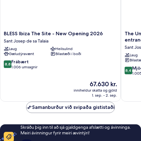
Adults
+2
children)
BLESS
The
BLESS Ibiza The Site - New Opening 2026
The Un
Ibiza
Unexpe
entran
Sant Josep de sa Talaia
The
Ibiza
Sant Jos
Laug
Heilsulind
Site
Hotel
Gæludýravænt
Bílastæði í boði
-
-
Laug
Bílastæ
New
Ushuaïa
8.8
Frábært
8,8
Opening
Club
af
1.006 umsagnir
8.4
Mjö
8,4
2026
entranc
10,
af
1.00
Sant
include
Frábært,
10,
Verðið
67.630 kr.
Josep
Sant
1.006
Mjög
er
de
Josep
umsagnir
gott,
inniheldur skatta og gjöld
67.630 kr.
sa
de
1. sep. - 2. sep.
1.005
Talaia
sa
umsagni
Talaia
Samanburður við svipaða gististaði
Skráðu þig inn til að sjá gjaldgenga afslætti og ávinninga.
Meiri ávinningur fyrir meiri ævintýri!