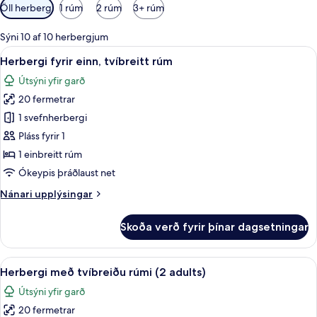
Síur
Öll herbergi
1 rúm
2 rúm
3+ rúm
í
boði
Sýni 10 af 10 herbergjum
fyrir
Skoða
Öryggishólf í herbergi, skrifborð, myr
4
Herbergi fyrir einn, tvíbreitt rúm
herbergi
allar
Útsýni yfir garð
myndir
20 fermetrar
fyrir
Herbergi
1 svefnherbergi
fyrir
Pláss fyrir 1
einn,
1 einbreitt rúm
tvíbreitt
Ókeypis þráðlaust net
rúm
Nánari
Nánari upplýsingar
upplýsingar
fyrir
Skoða verð fyrir þínar dagsetningar
Herbergi
fyrir
einn,
Skoða
Öryggishólf í herbergi, skrifborð, myr
4
tvíbreitt
Herbergi með tvíbreiðu rúmi (2 adults)
allar
rúm
Útsýni yfir garð
myndir
20 fermetrar
fyrir