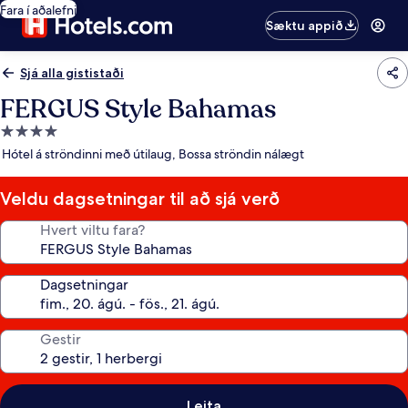
Fara í aðalefni
Sæktu appið
Sjá alla gististaði
FERGUS Style Bahamas
4.0
stjörnu
Hótel á ströndinni með útilaug, Bossa ströndin nálægt
gististaður
Veldu dagsetningar til að sjá verð
Hvert viltu fara?
Dagsetningar
Gestir
Leita