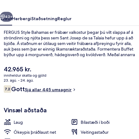
rra
Næsta
42+
Yfirlit
Herbergi
Staðsetning
Reglur
FERGUS Style Bahamas er frábær valkostur þegar þú vilt slappa af á
ströndinni og njóta þess sem Sant Josep de sa Talaia hefur upp á að
bjóða. Á staðnum er útilaug sem veitir frábæra afþreyingu fyrir alla,
auk þess sem þar er einnig líkamsræktaraðstaða. Formentera Buffet
býður upp á morgunverð, hádegisverð og kvöldverð. Meðal annarra
þæginda á svæðinu eru 3 barir/setustofur, ókeypis barnaklúbbur og
bar við sundlaugarbakkann. Aðrir gestir hafa verið sérstaklega
Núverandi
42.965 kr.
ánægðir með ástand gististaðarins almennt.
verð
inniheldur skatta og gjöld
er
23. ágú. - 24. ágú.
Loftmynd
42.965 kr.
Umsagnir
Gott
7,2
Sjá allar 445 umsagnir
7,2 af 10
Vinsæl aðstaða
Laug
Bílastæði í boði
Ókeypis þráðlaust net
Veitingastaður