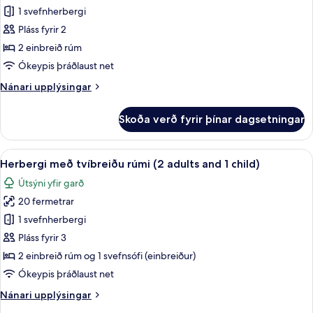
Herbergi
1 svefnherbergi
með
Pláss fyrir 2
tvíbreiðu
2 einbreið rúm
rúmi
Ókeypis þráðlaust net
(2
Nánari
Nánari upplýsingar
adults)
upplýsingar
fyrir
Skoða verð fyrir þínar dagsetningar
Herbergi
með
tvíbreiðu
Skoða
Öryggishólf í herbergi, skrifborð, myr
4
rúmi
Herbergi með tvíbreiðu rúmi (2 adults and 1 child)
allar
(2
Útsýni yfir garð
adults)
myndir
20 fermetrar
fyrir
Herbergi
1 svefnherbergi
með
Pláss fyrir 3
tvíbreiðu
2 einbreið rúm og 1 svefnsófi (einbreiður)
rúmi
Ókeypis þráðlaust net
(2
Nánari
Nánari upplýsingar
adults
upplýsingar