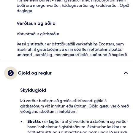
Formentera Buffet - veitingastaður með hlaðborði þar sem í
boði eru morgunverður, hádegisverður og kvöldverður. Opið
daglega
Verðlaun og aðild
Vistvottaður gististaður
Þessi gististaður er þátttökuaðili verkefnisins Ecostars, sem
mælir áhrif gististaðarins á einn eða fleiri eftirtalinna þátta:
umhverfi, samfélag, menningararfleifð, staðbundið hagkerfi.
Gjöld og reglur
Skyldugjöld
Þú verður beðin/n að greiða eftirfarandi gjöld á
gististaðnum við innritun eða útritun. Gjöld gætu verið með
viðeigandi sköttum inniföldum:
Skattur
er lagður á af yfirvöldum á staðnum og verður
hann innheimtur á gististaðnum. Skatturinn lækkar um
50% eftir áttundu gistinóttina og börn undir 16 ára aldri