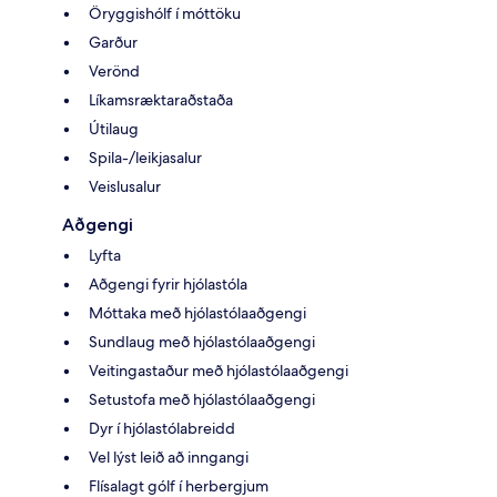
Öryggishólf í móttöku
Garður
Verönd
Líkamsræktaraðstaða
Útilaug
Spila-/leikjasalur
Veislusalur
Aðgengi
Lyfta
Aðgengi fyrir hjólastóla
Móttaka með hjólastólaaðgengi
Sundlaug með hjólastólaaðgengi
Veitingastaður með hjólastólaaðgengi
Setustofa með hjólastólaaðgengi
Dyr í hjólastólabreidd
Vel lýst leið að inngangi
Flísalagt gólf í herbergjum