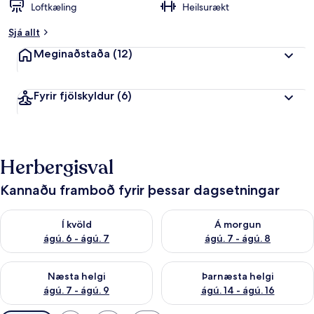
Loftkæling
Heilsurækt
Sjá allt
Meginaðstaða
(12)
Fyrir fjölskyldur
(6)
Herbergisval
Kannaðu framboð fyrir þessar dagsetningar
Athuga framboð í kvöld ágú. 6 - ágú. 7
Athuga framboð á morgun ágú.
Í kvöld
Á morgun
ágú. 6 - ágú. 7
ágú. 7 - ágú. 8
Athuga framboð næstu helgi ágú. 7 - ágú. 9
Athuga framboð þarnæstu helgi
Næsta helgi
Þarnæsta helgi
ágú. 7 - ágú. 9
ágú. 14 - ágú. 16