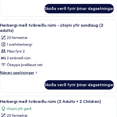
upplýsingar
(2
fyrir
Skoða verð fyrir þínar dagsetningar
Basic-
adults)
herbergi
með
Skoða
Öryggishólf í herbergi, skrifborð, myr
5
tvíbreiðu
Herbergi með tvíbreiðu rúmi - útsýni yfir sundlaug (2
allar
rúmi
adults)
(2
myndir
20 fermetrar
adults)
fyrir
1 svefnherbergi
Herbergi
Pláss fyrir 2
með
tvíbreiðu
2 einbreið rúm
rúmi
Ókeypis þráðlaust net
-
Nánari
Nánari upplýsingar
útsýni
upplýsingar
yfir
fyrir
Skoða verð fyrir þínar dagsetningar
Herbergi
sundlaug
með
(2
tvíbreiðu
Skoða
Öryggishólf í herbergi, skrifborð, myr
adults)
4
rúmi
Herbergi með tvíbreiðu rúmi (2 Adults + 2 Children)
allar
-
Útsýni yfir garð
útsýni
myndir
yfir
20 fermetrar
fyrir