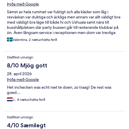
Þýða með Google
Sämst av hela rummet var fuktigt och alla kläder som låg i
resväskan var duktiga och äckliga men annars var allt väldigt bra
med väldigt bra läge till både hi och Ushuaïa samt nära till
busshållplatsen där party bussen går till resterande klubbar på
ön. Även långsam service i receptionen men dom var trevliga
och snälla
Valentina, 2 nætur/nátta ferð
Staðfest umsögn
8/10 Mjög gott
28. apríl 2026
Þýða með Google
Het inchecken was echt niet te doen, zo traag! De rest was
goed….
J., 4 nætur/nátta ferð
Staðfest umsögn
4/10 Sæmilegt