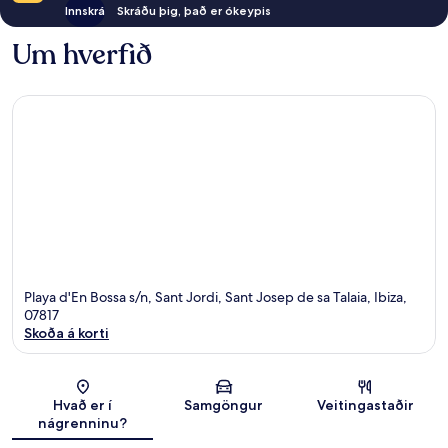
Innskrá
Skráðu þig, það er ókeypis
Um hverfið
Playa d'En Bossa s/n, Sant Jordi, Sant Josep de sa Talaia, Ibiza,
07817
Skoða á korti
Kort
Hvað er í
Samgöngur
Veitingastaðir
nágrenninu?