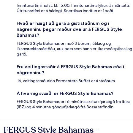
Innritunartími hefst: kl. 15:00. Innritunartíma lýkur: á miðnætti.
Útritunartími er á hádegi. Snertilaus innritun er í boði.
Hvað er hægt að gera á gististaðnum og í
nágrenninu þegar maður dvelur á FERGUS Style
Bahamas?
FERGUS Style Bahamas er með 3 börum, útilaug og
líkamsræktaraðstöðu, auk þess sem hann er lika með spilasal og
garði.
Eru veitingastaðir á FERGUS Style Bahamas eða í
nágrenninu?
Já, veitingastaðurinn Formentera Buffet er á staðnum.
Á hvernig svæði er FERGUS Style Bahamas?
FERGUS Style Bahamas er í 6 mínútna akstursfjarlægð frá Ibiza
(IBZ) og 4 mínútna göngufjarlægð frá Bossa ströndin.
FERGUS Style Bahamas -
Umsagnir