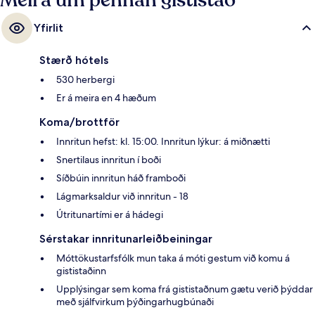
Meira um þennan gististað
Yfirlit
Stærð hótels
530 herbergi
Er á meira en 4 hæðum
Koma/brottför
Innritun hefst: kl. 15:00. Innritun lýkur: á miðnætti
Snertilaus innritun í boði
Síðbúin innritun háð framboði
Lágmarksaldur við innritun - 18
Útritunartími er á hádegi
Sérstakar innritunarleiðbeiningar
Móttökustarfsfólk mun taka á móti gestum við komu á
gististaðinn
Upplýsingar sem koma frá gististaðnum gætu verið þýddar
með sjálfvirkum þýðingarhugbúnaði