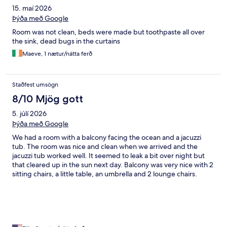
15. maí 2026
Þýða með Google
Room was not clean, beds were made but toothpaste all over
the sink, dead bugs in the curtains
Maeve, 1 nætur/nátta ferð
Staðfest umsögn
8/10 Mjög gott
5. júlí 2026
Þýða með Google
We had a room with a balcony facing the ocean and a jacuzzi
tub. The room was nice and clean when we arrived and the
jacuzzi tub worked well. It seemed to leak a bit over night but
that cleared up in the sun next day. Balcony was very nice with 2
sitting chairs, a little table, an umbrella and 2 lounge chairs.
Property was nice and clean as well. We had the breakfast
included, which was a wonderful buffet of lots of food and drink
options. We didn’t participate in poolside activities but noticed
some when we passed through. We had a later flight so we kept
our luggage in a room with racks and lockers (lockers were 2€).