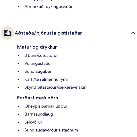
Afmörkuð reykingasvæði
Aðstaða/þjónusta gististaðar
Matur og drykkur
3 barir/setustofur
Veitingastaður
Sundlaugabar
Kaffi/te í almennu rými
Skyndibitastaður/sælkeraverslun
Ferðast með börn
Ókeypis barnaklúbbur
Barnasundlaug
Leikvöllur
Sundlaugavörður á staðnum