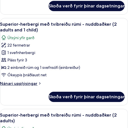
and
fyrir
Skoða verð fyrir þínar dagsetningar
1
Herbergi
með
child)
tvíbreiðu
Skoða
Öryggishólf í herbergi, skrifborð, myr
5
rúmi
Superior-herbergi með tvíbreiðu rúmi - nuddbaðker (2
allar
(2
adults and 1 child)
adults
myndir
Útsýni yfir garð
and
fyrir
1
22 fermetrar
Superior-
child)
1 svefnherbergi
herbergi
með
Pláss fyrir 3
tvíbreiðu
2 einbreið rúm og 1 svefnsófi (einbreiður)
rúmi
Ókeypis þráðlaust net
-
Nánari
Nánari upplýsingar
nuddbaðker
upplýsingar
(2
fyrir
Skoða verð fyrir þínar dagsetningar
Superior-
adults
herbergi
and
með
Skoða
Öryggishólf í herbergi, skrifborð, myr
1
5
tvíbreiðu
Superior-herbergi með tvíbreiðu rúmi - nuddbaðker (2
allar
child)
rúmi
adults)
-
myndir