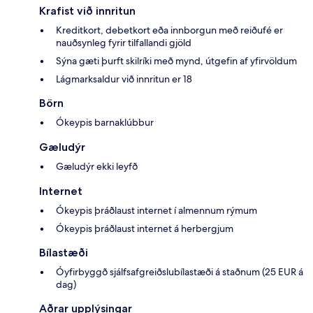
Krafist við innritun
Kreditkort, debetkort eða innborgun með reiðufé er
nauðsynleg fyrir tilfallandi gjöld
Sýna gæti þurft skilríki með mynd, útgefin af yfirvöldum
Lágmarksaldur við innritun er 18
Börn
Ókeypis barnaklúbbur
Gæludýr
Gæludýr ekki leyfð
Internet
Ókeypis þráðlaust internet í almennum rýmum
Ókeypis þráðlaust internet á herbergjum
Bílastæði
Óyfirbyggð sjálfsafgreiðslubílastæði á staðnum (25 EUR á
dag)
Aðrar upplýsingar