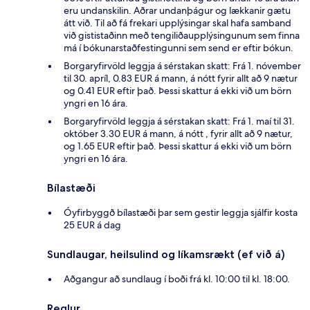
eru undanskilin. Aðrar undanþágur og lækkanir gætu
átt við. Til að fá frekari upplýsingar skal hafa samband
við gististaðinn með tengiliðaupplýsingunum sem finna
má í bókunarstaðfestingunni sem send er eftir bókun.
Borgaryfirvöld leggja á sérstakan skatt: Frá 1. nóvember
til 30. apríl, 0.83 EUR á mann, á nótt fyrir allt að 9 nætur
og 0.41 EUR eftir það. Þessi skattur á ekki við um börn
yngri en 16 ára.
Borgaryfirvöld leggja á sérstakan skatt: Frá 1. maí til 31.
október 3.30 EUR á mann, á nótt , fyrir allt að 9 nætur,
og 1.65 EUR eftir það. Þessi skattur á ekki við um börn
yngri en 16 ára.
Bílastæði
Óyfirbyggð bílastæði þar sem gestir leggja sjálfir kosta
25 EUR á dag
Sundlaugar, heilsulind og líkamsrækt (ef við á)
Aðgangur að sundlaug í boði frá kl. 10:00 til kl. 18:00.
Reglur