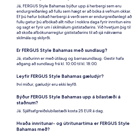
Já, FERGUS Style Bahamas býður upp á herbergi sem eru
endurgreiðanleg að fullu sem hægt er að bóka á vefnum okkar.
Ef þú hefur bókað herbergi á verði sem er endurgreiðanlegt að
fullu getur þú afbókað allt niður í nokkra daga fyrir innritun eins
og sagt er fyrir um í skilmálum gististaðarins. Við hvetjum þig til
að skoða afbókunarreglur gististaðarins til að sjá nákvæma
skilmála og skilyrði.
Er FERGUS Style Bahamas með sundlaug?
Já, staðurinn er með útilaug og barnasundlaug. Gestir hafa
aðgang að sundlaug frá kl. 10:00 til kl. 18:00.
Leyfir FERGUS Style Bahamas gæludýr?
Því miður, gæludýr eru ekki leyfð.
Býður FERGUS Style Bahamas upp á bílastæði á
staðnum?
Já. Sjálfsafgreiðslubílastæði kosta 25 EUR á dag.
Hvaða innritunar- og útritunartíma er FERGUS Style
Bahamas með?