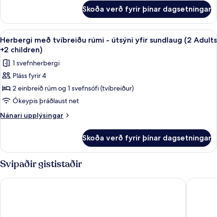
yfir
fyrir
Skoða verð fyrir þínar dagsetningar
Herbergi
sundlaug
með
(2
tvíbreiðu
Skoða
Öryggishólf í herbergi, skrifborð, myr
Adults
5
rúmi
Herbergi með tvíbreiðu rúmi - útsýni yfir sundlaug (2 Adults
allar
-
+
+2 children)
útsýni
myndir
1
1 svefnherbergi
yfir
fyrir
Child)
sundlaug
Pláss fyrir 4
Herbergi
(2
2 einbreið rúm og 1 svefnsófi (tvíbreiður)
með
Adults
+
tvíbreiðu
Ókeypis þráðlaust net
1
rúmi
Nánari
Nánari upplýsingar
Child)
-
upplýsingar
fyrir
útsýni
Skoða verð fyrir þínar dagsetningar
Herbergi
yfir
með
sundlaug
tvíbreiðu
Svipaðir gististaðir
(2
rúmi
-
Adults
BLESS Ibiza The Site - New Opening 2026
The Unex
útsýni
+2
yfir
children)
sundlaug
(2