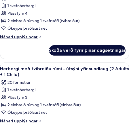
sundlaug
Herbergi
1 svefnherbergi
(2
með
adults)
Pláss fyrir 4
tvíbreiðu
2 einbreið rúm og 1 svefnsófi (tvíbreiður)
rúmi
Ókeypis þráðlaust net
(2
Nánari
Nánari upplýsingar
Adults
upplýsingar
+
fyrir
Skoða verð fyrir þínar dagsetningar
2
Herbergi
með
Children)
tvíbreiðu
Skoða
Öryggishólf í herbergi, skrifborð, myr
5
rúmi
Herbergi með tvíbreiðu rúmi - útsýni yfir sundlaug (2 Adults
allar
(2
+ 1 Child)
Adults
myndir
20 fermetrar
+
fyrir
2
1 svefnherbergi
Herbergi
Children)
Pláss fyrir 3
með
tvíbreiðu
2 einbreið rúm og 1 svefnsófi (einbreiður)
rúmi
Ókeypis þráðlaust net
-
Nánari
Nánari upplýsingar
útsýni
upplýsingar