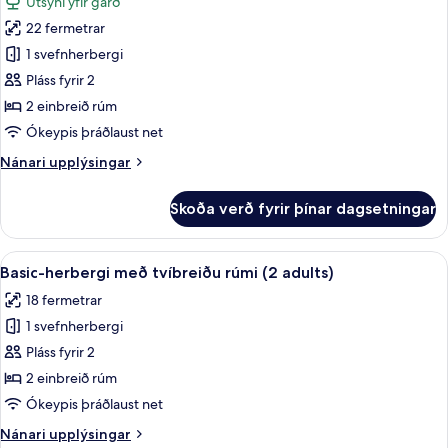
Útsýni yfir garð
nuddbaðker
fyrir
(2
22 fermetrar
Superior-
adults
1 svefnherbergi
herbergi
and
1
með
Pláss fyrir 2
child)
tvíbreiðu
2 einbreið rúm
rúmi
Ókeypis þráðlaust net
-
Nánari
Nánari upplýsingar
nuddbaðker
upplýsingar
(2
fyrir
Skoða verð fyrir þínar dagsetningar
Superior-
adults)
herbergi
með
Skoða
Basic-herbergi með tvíbreiðu rúmi (2 a
5
tvíbreiðu
Basic-herbergi með tvíbreiðu rúmi (2 adults)
allar
rúmi
18 fermetrar
-
myndir
nuddbaðker
1 svefnherbergi
fyrir
(2
Basic-
Pláss fyrir 2
adults)
herbergi
2 einbreið rúm
með
Ókeypis þráðlaust net
tvíbreiðu
Nánari
Nánari upplýsingar
rúmi