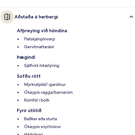
Aðstaða á herbergi
Afþreying við höndina
Flatskjársjónvarp
Gervihnattarásir
Þægindi
Sjálfvirk hitastýring
Sofðu rótt
Myrkratjöld/-gardínur
Ókeypis vagga/barnarúm
Rúmföt í boði
Fyrir útlitið
Baðker eða sturta
Ókeypis snyrtivörur
Hárblásari