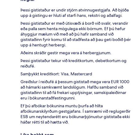
Þessi gististaður er undir stjórn atvinnugestgjafa. Að bjóða
upp á gistingu er hluti af starfi hans, rekstri og aðalfagi.
Þessi gististaður er með útisvæði á borð við svalir, verandir
eða palla sem henta mögulega ekki börnum. Ef þú hefur
áhyggjur mælum við með að þú hafir samband við
gististaðinn fyrir komu til að staðfesta að þau geti boðið þér
upp á hentugt herbergi.
Aðeins skráðir gestir mega vera á herbergjunum.
Þessi gististaður tekur við kreditkortum, debetkortum og
reiðufé.
Samþykkt kreditkort: Visa, Mastercard
Greiðslur í reiðufé á þessum gististað mega vera EUR 1000
að hámarki samkvæmt landslögum. Hafðu samband við
gististaðinn til að fá frekari upplýsingar, samskipaleiðirnar
eru í bókunarstaðfestingunni.
Ef þú afbókar bókunina muntu þurfa að hlíta
afbókunarskilyrðum gestgjafans. Í samræmi við reglugerðir
ESB um neytendarétt eru bókunarþjónustur gististaða ekki
háðar rétti til að hætta við.
Líka þekkt sem