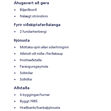
Áhugavert að gera
Biljarðborð
Nálægt ströndinni
Fyrir viðskiptaferðalanga
2 fundarherbergi
Þjónusta
Móttaka opin allan sólarhringinn
Aðstoð við miða-/ferðakaup
Þvottaaðstaða
Farangursgeymsla
Sólstólar
Sólhlífar
Aðstaða
6 byggingar/turnar
Byggt 1985
Hraðbanki/bankaþjónusta