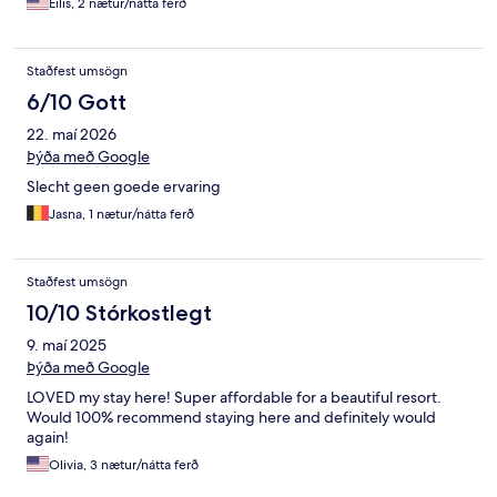
They have food available most of the day and drinks until late
Eilis, 2 nætur/nátta ferð
night. The air conditioning in the room was not very cold at all
but there was AC in the lobby seating areas and great AC in the
dining area. The only other setback was a slow check in process
Staðfest umsögn
but otherwise we had a great stay and will be using Fergus
6/10 Gott
hotels again in the future!
22. maí 2026
Þýða með Google
Slecht geen goede ervaring
Jasna, 1 nætur/nátta ferð
Staðfest umsögn
10/10 Stórkostlegt
9. maí 2025
Þýða með Google
LOVED my stay here! Super affordable for a beautiful resort.
Would 100% recommend staying here and definitely would
again!
Olivia, 3 nætur/nátta ferð