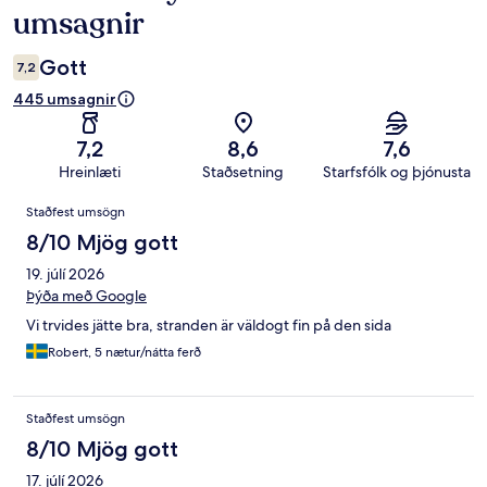
umsagnir
Gott
7,2
445 umsagnir
7,2
8,6
7,6
Hreinlæti
Staðsetning
Starfsfólk og þjónusta
Umsagnir
Staðfest umsögn
8/10 Mjög gott
19. júlí 2026
Þýða með Google
Vi trvides jätte bra, stranden är väldogt fin på den sida
Robert, 5 nætur/nátta ferð
Staðfest umsögn
8/10 Mjög gott
17. júlí 2026