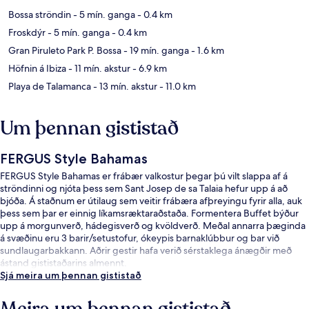
Bossa ströndin
- 5 mín. ganga
- 0.4 km
Froskdýr
- 5 mín. ganga
- 0.4 km
Gran Piruleto Park P. Bossa
- 19 mín. ganga
- 1.6 km
Höfnin á Ibiza
- 11 mín. akstur
- 6.9 km
Playa de Talamanca
- 13 mín. akstur
- 11.0 km
Um þennan gististað
FERGUS Style Bahamas
FERGUS Style Bahamas er frábær valkostur þegar þú vilt slappa af á
ströndinni og njóta þess sem Sant Josep de sa Talaia hefur upp á að
bjóða. Á staðnum er útilaug sem veitir frábæra afþreyingu fyrir alla, auk
þess sem þar er einnig líkamsræktaraðstaða. Formentera Buffet býður
upp á morgunverð, hádegisverð og kvöldverð. Meðal annarra þæginda
á svæðinu eru 3 barir/setustofur, ókeypis barnaklúbbur og bar við
sundlaugarbakkann. Aðrir gestir hafa verið sérstaklega ánægðir með
ástand gististaðarins almennt.
Sjá meira um þennan gististað