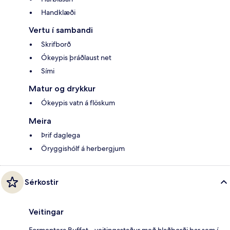
Handklæði
Vertu í sambandi
Skrifborð
Ókeypis þráðlaust net
Sími
Matur og drykkur
Ókeypis vatn á flöskum
Meira
Þrif daglega
Öryggishólf á herbergjum
Sérkostir
Veitingar