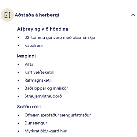
Aðstaða á herbergi
Afþreying við höndina
32-tommu sjónvarp með plasma-skjá
Kapalrásir
Þægindi
Vifta
Kaffivél/teketill
Rafmagnsketill
Baðsloppar og inniskór
Straujárn/strauborð
Sofðu rótt
Ofnæmisprófaður sængurfatnaður
Dúnsængur
Myrkratjöld/-gardínur