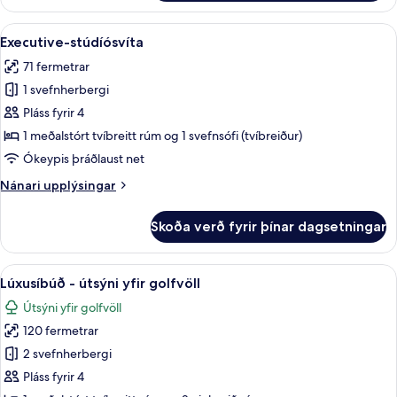
með
tvíbreiðu
Skoða
Rúmföt af bestu gerð, dúnsængur, r
6
rúmi
Executive-stúdíósvíta
allar
71 fermetrar
myndir
1 svefnherbergi
fyrir
Executive-
Pláss fyrir 4
stúdíósvíta
1 meðalstórt tvíbreitt rúm og 1 svefnsófi (tvíbreiður)
Ókeypis þráðlaust net
Nánari
Nánari upplýsingar
upplýsingar
fyrir
Skoða verð fyrir þínar dagsetningar
Executive-
stúdíósvíta
Skoða
Lúxusíbúð - útsýni yfir golfvöll | R
7
Lúxusíbúð - útsýni yfir golfvöll
allar
Útsýni yfir golfvöll
myndir
120 fermetrar
fyrir
Lúxusíbúð
2 svefnherbergi
-
Pláss fyrir 4
útsýni