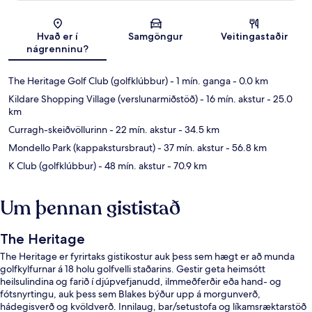
Kort
Hvað er í
Samgöngur
Veitingastaðir
nágrenninu?
The Heritage Golf Club (golfklúbbur)
- 1 mín. ganga
- 0.0 km
Kildare Shopping Village (verslunarmiðstöð)
- 16 mín. akstur
- 25.0
km
Curragh-skeiðvöllurinn
- 22 mín. akstur
- 34.5 km
Mondello Park (kappakstursbraut)
- 37 mín. akstur
- 56.8 km
K Club (golfklúbbur)
- 48 mín. akstur
- 70.9 km
Um þennan gististað
The Heritage
The Heritage er fyrirtaks gistikostur auk þess sem hægt er að munda
golfkylfurnar á 18 holu golfvelli staðarins. Gestir geta heimsótt
heilsulindina og farið í djúpvefjanudd, ilmmeðferðir eða hand- og
fótsnyrtingu, auk þess sem Blakes býður upp á morgunverð,
hádegisverð og kvöldverð. Innilaug, bar/setustofa og líkamsræktarstöð