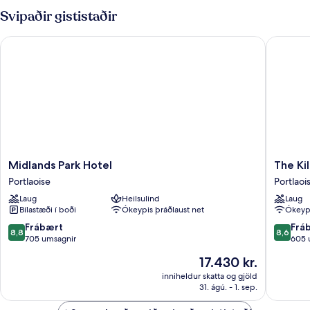
Svipaðir gististaðir
Midlands Park Hotel
The Kille
Midlands
The
Midlands Park Hotel
The Kil
Park
Killeshin
Portlaoise
Portlaoi
Hotel
Hotel
Laug
Heilsulind
Laug
Portlaoise
Portlaoi
Bílastæði í boði
Ókeypis þráðlaust net
Ókeypi
8.8
8.6
Frábært
Frá
8,8
8,6
af
af
705 umsagnir
605 
10,
10,
Verðið
17.430 kr.
Frábært,
Frábært
er
705
605
inniheldur skatta og gjöld
17.430 kr.
31. ágú. - 1. sep.
umsagnir
umsagni