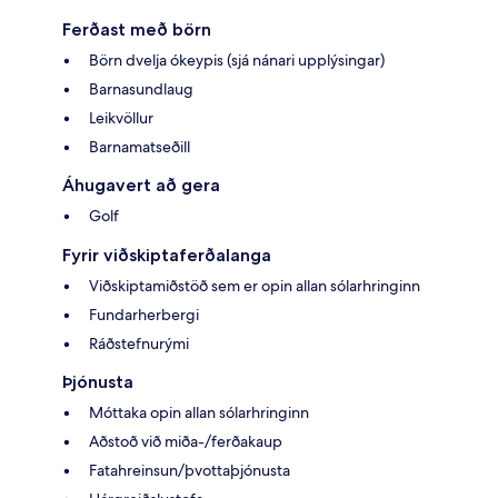
Ferðast með börn
Börn dvelja ókeypis (sjá nánari upplýsingar)
Barnasundlaug
Leikvöllur
Barnamatseðill
Áhugavert að gera
Golf
Fyrir viðskiptaferðalanga
Viðskiptamiðstöð sem er opin allan sólarhringinn
Fundarherbergi
Ráðstefnurými
Þjónusta
Móttaka opin allan sólarhringinn
Aðstoð við miða-/ferðakaup
Fatahreinsun/þvottaþjónusta