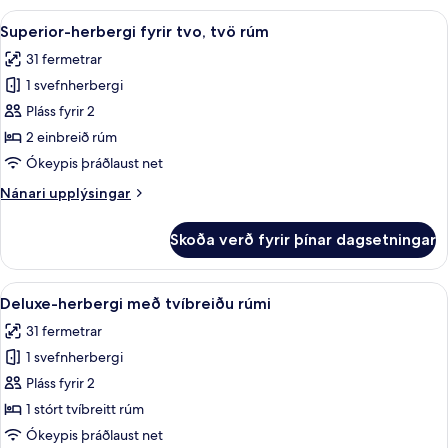
með
Skoða
Rúmföt af bestu gerð, dúnsængur, r
5
tvíbreiðu
Superior-herbergi fyrir tvo, tvö rúm
allar
rúmi
31 fermetrar
myndir
1 svefnherbergi
fyrir
Superior-
Pláss fyrir 2
herbergi
2 einbreið rúm
fyrir
Ókeypis þráðlaust net
tvo,
Nánari
Nánari upplýsingar
tvö
upplýsingar
rúm
fyrir
Skoða verð fyrir þínar dagsetningar
Superior-
herbergi
fyrir
Skoða
Rúmföt af bestu gerð, dúnsængur, r
5
tvo,
Deluxe-herbergi með tvíbreiðu rúmi
allar
tvö
31 fermetrar
rúm
myndir
1 svefnherbergi
fyrir
Deluxe-
Pláss fyrir 2
herbergi
1 stórt tvíbreitt rúm
með
Ókeypis þráðlaust net