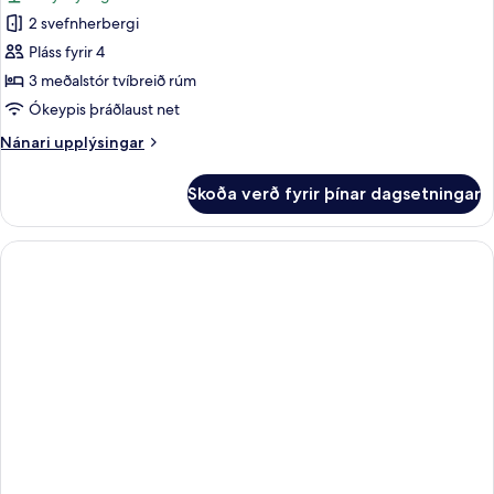
myndir
2 svefnherbergi
fyrir
Lúxussvíta
Pláss fyrir 4
3 meðalstór tvíbreið rúm
Ókeypis þráðlaust net
Nánari
Nánari upplýsingar
upplýsingar
fyrir
Skoða verð fyrir þínar dagsetningar
Lúxussvíta