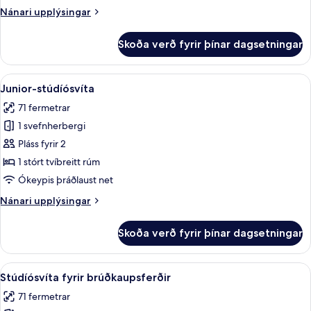
tvíbreiðu
Nánari
Nánari upplýsingar
rúmi
upplýsingar
fyrir
Skoða verð fyrir þínar dagsetningar
Deluxe-
herbergi
með
Skoða
Rúmföt af bestu gerð, dúnsængur, r
8
tvíbreiðu
Junior-stúdíósvíta
allar
rúmi
71 fermetrar
myndir
1 svefnherbergi
fyrir
Junior-
Pláss fyrir 2
stúdíósvíta
1 stórt tvíbreitt rúm
Ókeypis þráðlaust net
Nánari
Nánari upplýsingar
upplýsingar
fyrir
Skoða verð fyrir þínar dagsetningar
Junior-
stúdíósvíta
Skoða
Stúdíósvíta fyrir brúðkaupsferðir | 
8
Stúdíósvíta fyrir brúðkaupsferðir
allar
71 fermetrar
myndir