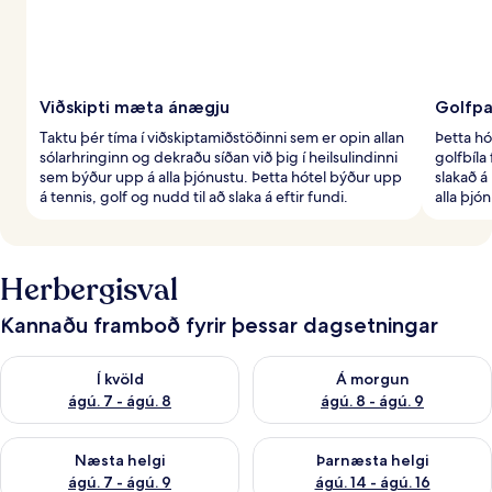
Viðskipti mæta ánægju
Golfpa
Taktu þér tíma í viðskiptamiðstöðinni sem er opin allan
Þetta hó
sólarhringinn og dekraðu síðan við þig í heilsulindinni
golfbíla
sem býður upp á alla þjónustu. Þetta hótel býður upp
slakað á
á tennis, golf og nudd til að slaka á eftir fundi.
alla þjó
Herbergisval
Kannaðu framboð fyrir þessar dagsetningar
Athuga framboð í kvöld ágú. 7 - ágú. 8
Athuga framboð á morgun ágú.
Í kvöld
Á morgun
ágú. 7 - ágú. 8
ágú. 8 - ágú. 9
Athuga framboð næstu helgi ágú. 7 - ágú. 9
Athuga framboð þarnæstu helgi
Næsta helgi
Þarnæsta helgi
ágú. 7 - ágú. 9
ágú. 14 - ágú. 16