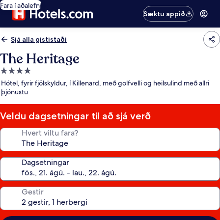
Fara í aðalefni
Sæktu appið
Sjá alla gististaði
The Heritage
4.0
stjörnu
Hótel, fyrir fjölskyldur, í Killenard, með golfvelli og heilsulind með allri
gististaður
þjónustu
Veldu dagsetningar til að sjá verð
Hvert viltu fara?
Dagsetningar
Gestir