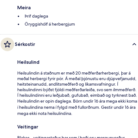
Meira
Þrif daglega
Öryggishólf á herbergjum
Sérkostir
Heilsulind
Heilsulindin á staðnum er með 20 meðferðarherbergi, þar á
meðal herbergi fyrir pör. Á meðal þjónustu eru djúpvefjanudd,
heitsteinanudd, andlitsmeðferð og líkamsvafningur. Í
heilsulindinni býðst fjöldi meðferðarleiða, svo sem ilmmeðferð.
Í heilsulindinni eru leðjubað, gufubað, eimbað og tyrknest bað.
Heilsulindin er opin daglega. Börn undir 16 ára mega ekki koma
í heilsulindina nema í fylgd með fullorðnum. Gestir undir 16 ára
mega ekki nota heilsulindina.
Veitingar
Blakes - veitingastaður þar sem í boði eru morgunverður,