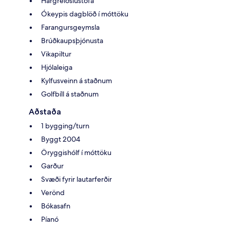
Hárgreiðslustofa
Ókeypis dagblöð í móttöku
Farangursgeymsla
Brúðkaupsþjónusta
Vikapiltur
Hjólaleiga
Kylfusveinn á staðnum
Golfbíll á staðnum
Aðstaða
1 bygging/turn
Byggt 2004
Öryggishólf í móttöku
Garður
Svæði fyrir lautarferðir
Verönd
Bókasafn
Píanó