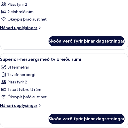
Standard-
Pláss fyrir 2
herbergi
2 einbreið rúm
Ókeypis þráðlaust net
Nánari
Nánari upplýsingar
upplýsingar
fyrir
Skoða verð fyrir þínar dagsetningar
Standard-
herbergi
Skoða
Rúmföt af bestu gerð, dúnsængur, r
5
Superior-herbergi með tvíbreiðu rúmi
allar
31 fermetrar
myndir
1 svefnherbergi
fyrir
Superior-
Pláss fyrir 2
herbergi
1 stórt tvíbreitt rúm
með
Ókeypis þráðlaust net
tvíbreiðu
Nánari
Nánari upplýsingar
rúmi
upplýsingar
fyrir
Skoða verð fyrir þínar dagsetningar
Superior-
herbergi