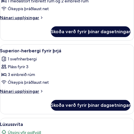
1 meðalstórt tvíbreitt rúm og 2 einbreið rúm
yfir
Ókeypis þráðlaust net
golfvöll
Nánari
Nánari upplýsingar
upplýsingar
fyrir
Skoða verð fyrir þínar dagsetningar
Lúxusíbúð
-
útsýni
Skoða
Rúmföt af bestu gerð, dúnsængur, r
5
yfir
Superior-herbergi fyrir þrjá
allar
golfvöll
1 svefnherbergi
myndir
Pláss fyrir 3
fyrir
Superior-
3 einbreið rúm
herbergi
Ókeypis þráðlaust net
fyrir
Nánari
Nánari upplýsingar
þrjá
upplýsingar
fyrir
Skoða verð fyrir þínar dagsetningar
Superior-
herbergi
fyrir
Skoða
Lúxussvíta | Rúmföt af bestu gerð, 
6
þrjá
Lúxussvíta
allar
Útsýni yfir golfvöll