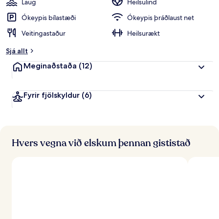
Laug
Heilsulind
Ókeypis bílastæði
Ókeypis þráðlaust net
Veitingastaður
Heilsurækt
Sjá allt
Meginaðstaða
(12)
Fyrir fjölskyldur
(6)
Hvers vegna við elskum þennan gististað