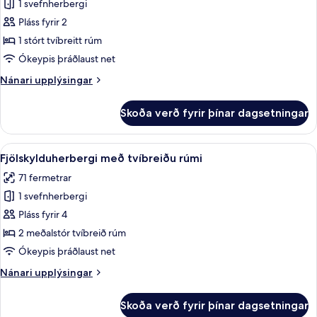
1 svefnherbergi
fyrir
Stúdíósvíta
Pláss fyrir 2
fyrir
1 stórt tvíbreitt rúm
brúðkaupsferðir
Ókeypis þráðlaust net
Nánari
Nánari upplýsingar
upplýsingar
fyrir
Skoða verð fyrir þínar dagsetningar
Stúdíósvíta
fyrir
brúðkaupsferðir
Skoða
Rúmföt af bestu gerð, dúnsængur, r
4
Fjölskylduherbergi með tvíbreiðu rúmi
allar
71 fermetrar
myndir
1 svefnherbergi
fyrir
Fjölskylduherbergi
Pláss fyrir 4
með
2 meðalstór tvíbreið rúm
tvíbreiðu
Ókeypis þráðlaust net
rúmi
Nánari
Nánari upplýsingar
upplýsingar
fyrir
Skoða verð fyrir þínar dagsetningar
Fjölskylduherbergi