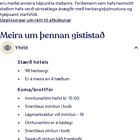
eru meðal annarra hápunkta staðarins. Ferðamenn sem hafa heimsótt
staðinn hafa verið sérstaklega ánægðir með herbergisþjónustuna og
hjálpsamt starfsfólk.
Upplýsingar um rétt til afbókunar
Meira um þennan gististað
Yfirlit
Stærð hótels
98 herbergi
Er á meira en 4 hæðum
Koma/brottför
Innritunartími hefst kl. 15:00
Snertilaus innritun í boði
Lágmarksaldur við innritun - 18
Útritunartími er á hádegi
Snertilaus útritun í boði
Seinkuð útritun háð framboði