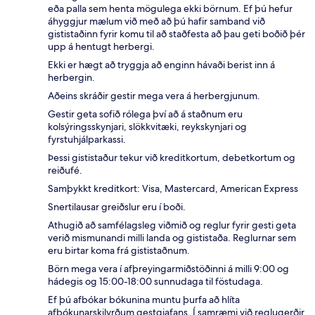
eða palla sem henta mögulega ekki börnum. Ef þú hefur
áhyggjur mælum við með að þú hafir samband við
gististaðinn fyrir komu til að staðfesta að þau geti boðið þér
upp á hentugt herbergi.
Ekki er hægt að tryggja að enginn hávaði berist inn á
herbergin.
Aðeins skráðir gestir mega vera á herbergjunum.
Gestir geta sofið rólega því að á staðnum eru
kolsýringsskynjari, slökkvitæki, reykskynjari og
fyrstuhjálparkassi.
Þessi gististaður tekur við kreditkortum, debetkortum og
reiðufé.
Samþykkt kreditkort: Visa, Mastercard, American Express
Snertilausar greiðslur eru í boði.
Athugið að samfélagsleg viðmið og reglur fyrir gesti geta
verið mismunandi milli landa og gististaða. Reglurnar sem
eru birtar koma frá gististaðnum.
Börn mega vera í afþreyingarmiðstöðinni á milli 9:00 og
hádegis og 15:00-18:00 sunnudaga til föstudaga.
Ef þú afbókar bókunina muntu þurfa að hlíta
afbókunarskilyrðum gestgjafans. Í samræmi við reglugerðir