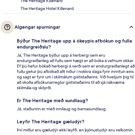
The Heritage Killenard
The Heritage Hotel Killenard
Algengar spurningar
Býður The Heritage upp á ókeypis afbókun og fulla
endurgreiðslu?
Já, The Heritage býður upp á herbergi sem eru
endurgreiðanleg að fullu sem hægt er að bóka á vefnum okkar.
Ef þú hefur bókað herbergi á verði sem er endurgreiðanlegt að
fullu getur þú afbókað allt niður í nokkra daga fyrir innritun eins
og sagt er fyrir um í skilmálum gististaðarins. Við hvetjum þig til
að skoða afbókunarreglur gististaðarins til að sjá nákvæma
skilmála og skilyrði.
Er The Heritage með sundlaug?
Já, staðurinn er með innilaug og barnasundlaug.
Leyfir The Heritage gæludýr?
Því miður eru gæludýr ekki leyfð, en þjónustudýr eru velkomin.