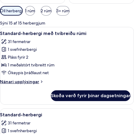
Síur
Öll herbergi
1 rúm
2 rúm
3+ rúm
í
boði
Sýni 15 af 15 herbergjum
fyrir
Skoða
Rúmföt af bestu gerð, dúnsængur, r
4
Standard-herbergi með tvíbreiðu rúmi
herbergi
allar
31 fermetrar
myndir
1 svefnherbergi
fyrir
Standard-
Pláss fyrir 2
herbergi
1 meðalstórt tvíbreitt rúm
með
Ókeypis þráðlaust net
tvíbreiðu
Nánari
Nánari upplýsingar
rúmi
upplýsingar
fyrir
Skoða verð fyrir þínar dagsetningar
Standard-
herbergi
með
Skoða
Standard-herbergi | Rúmföt af bestu
4
tvíbreiðu
Standard-herbergi
allar
rúmi
31 fermetrar
myndir
1 svefnherbergi
fyrir