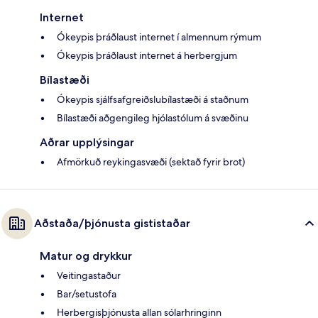
Internet
Ókeypis þráðlaust internet í almennum rýmum
Ókeypis þráðlaust internet á herbergjum
Bílastæði
Ókeypis sjálfsafgreiðslubílastæði á staðnum
Bílastæði aðgengileg hjólastólum á svæðinu
Aðrar upplýsingar
Afmörkuð reykingasvæði (sektað fyrir brot)
Aðstaða/þjónusta gististaðar
Matur og drykkur
Veitingastaður
Bar/setustofa
Herbergisþjónusta allan sólarhringinn