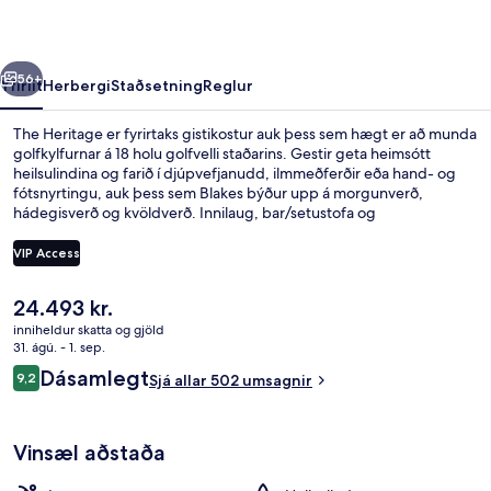
rra
Næsta
56+
Yfirlit
Herbergi
Staðsetning
Reglur
The Heritage er fyrirtaks gistikostur auk þess sem hægt er að munda
golfkylfurnar á 18 holu golfvelli staðarins. Gestir geta heimsótt
heilsulindina og farið í djúpvefjanudd, ilmmeðferðir eða hand- og
fótsnyrtingu, auk þess sem Blakes býður upp á morgunverð,
hádegisverð og kvöldverð. Innilaug, bar/setustofa og
líkamsræktarstöð eru meðal annarra hápunkta staðarins. Ferðamenn
sem hafa heimsótt staðinn hafa verið sérstaklega ánægðir með
VIP Access
herbergisþjónustuna og hjálpsamt starfsfólk.
Núverandi
24.493 kr.
Veisluaðstaða utandyra
verð
inniheldur skatta og gjöld
er
31. ágú. - 1. sep.
24.493 kr.
Umsagnir
Dásamlegt
9,2
Sjá allar 502 umsagnir
9,2 af 10
Vinsæl aðstaða