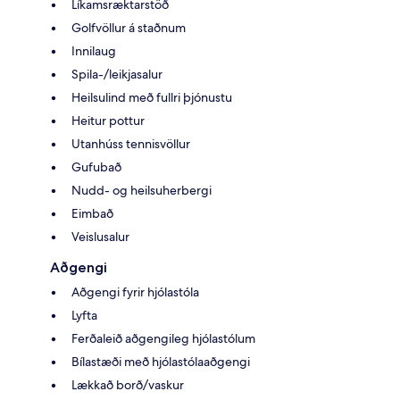
Líkamsræktarstöð
Golfvöllur á staðnum
Innilaug
Spila-/leikjasalur
Heilsulind með fullri þjónustu
Heitur pottur
Utanhúss tennisvöllur
Gufubað
Nudd- og heilsuherbergi
Eimbað
Veislusalur
Aðgengi
Aðgengi fyrir hjólastóla
Lyfta
Ferðaleið aðgengileg hjólastólum
Bílastæði með hjólastólaaðgengi
Lækkað borð/vaskur