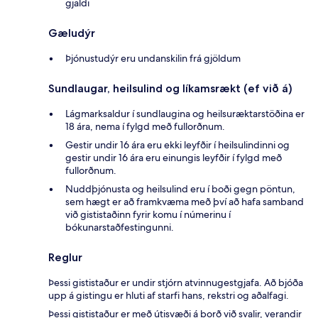
gjaldi
Gæludýr
Þjónustudýr eru undanskilin frá gjöldum
Sundlaugar, heilsulind og líkamsrækt (ef við á)
Lágmarksaldur í sundlaugina og heilsuræktarstöðina er
18 ára, nema í fylgd með fullorðnum.
Gestir undir 16 ára eru ekki leyfðir í heilsulindinni og
gestir undir 16 ára eru einungis leyfðir í fylgd með
fullorðnum.
Nuddþjónusta og heilsulind eru í boði gegn pöntun,
sem hægt er að framkvæma með því að hafa samband
við gististaðinn fyrir komu í númerinu í
bókunarstaðfestingunni.
Reglur
Þessi gististaður er undir stjórn atvinnugestgjafa. Að bjóða
upp á gistingu er hluti af starfi hans, rekstri og aðalfagi.
Þessi gististaður er með útisvæði á borð við svalir, verandir