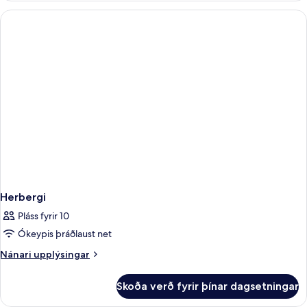
Herbergi
Pláss fyrir 10
Ókeypis þráðlaust net
Nánari
Nánari upplýsingar
upplýsingar
fyrir
Skoða verð fyrir þínar dagsetningar
Herbergi