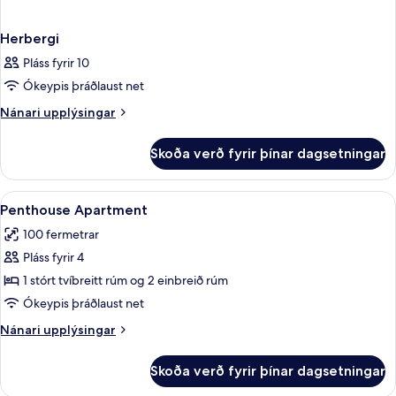
Herbergi
Pláss fyrir 10
Ókeypis þráðlaust net
Nánari
Nánari upplýsingar
upplýsingar
fyrir
Skoða verð fyrir þínar dagsetningar
Herbergi
Skoða
Rúmföt af bestu gerð, dúnsængur, r
5
Penthouse Apartment
allar
100 fermetrar
myndir
Pláss fyrir 4
fyrir
Penthouse
1 stórt tvíbreitt rúm og 2 einbreið rúm
Apartment
Ókeypis þráðlaust net
Nánari
Nánari upplýsingar
upplýsingar
fyrir
Skoða verð fyrir þínar dagsetningar
Penthouse
Apartment