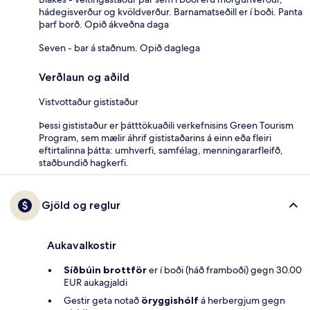
hádegisverður og kvöldverður. Barnamatseðill er í boði. Panta
þarf borð. Opið ákveðna daga
Seven - bar á staðnum. Opið daglega
Verðlaun og aðild
Vistvottaður gististaður
Þessi gististaður er þátttökuaðili verkefnisins Green Tourism
Program, sem mælir áhrif gististaðarins á einn eða fleiri
eftirtalinna þátta: umhverfi, samfélag, menningararfleifð,
staðbundið hagkerfi.
Gjöld og reglur
Aukavalkostir
Síðbúin brottför
er í boði (háð framboði) gegn 30.00
EUR aukagjaldi
Gestir geta notað
öryggishólf
á herbergjum gegn