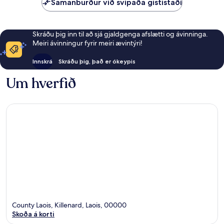
Samanburður við svipaða gististaði
Skráðu þig inn til að sjá gjaldgenga afslætti og ávinninga.
Meiri ávinningur fyrir meiri ævintýri!
Innskrá
Skráðu þig, það er ókeypis
Um hverfið
County Laois, Killenard, Laois, 00000
Skoða á korti