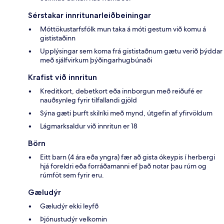
Sérstakar innritunarleiðbeiningar
Móttökustarfsfólk mun taka á móti gestum við komu á
gististaðinn
Upplýsingar sem koma frá gististaðnum gætu verið þýddar
með sjálfvirkum þýðingarhugbúnaði
Krafist við innritun
Kreditkort, debetkort eða innborgun með reiðufé er
nauðsynleg fyrir tilfallandi gjöld
Sýna gæti þurft skilríki með mynd, útgefin af yfirvöldum
Lágmarksaldur við innritun er 18
Börn
Eitt barn (4 ára eða yngra) fær að gista ókeypis í herbergi
hjá foreldri eða forráðamanni ef það notar þau rúm og
rúmföt sem fyrir eru.
Gæludýr
Gæludýr ekki leyfð
Þjónustudýr velkomin