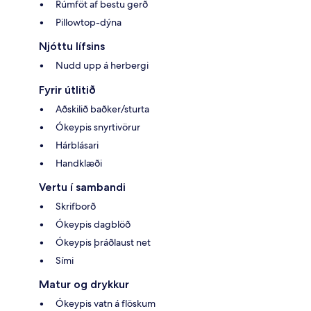
Rúmföt af bestu gerð
Pillowtop-dýna
Njóttu lífsins
Nudd upp á herbergi
Fyrir útlitið
Aðskilið baðker/sturta
Ókeypis snyrtivörur
Hárblásari
Handklæði
Vertu í sambandi
Skrifborð
Ókeypis dagblöð
Ókeypis þráðlaust net
Sími
Matur og drykkur
Ókeypis vatn á flöskum