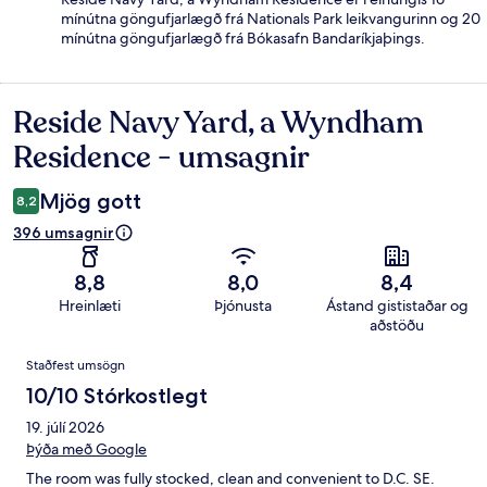
mínútna göngufjarlægð frá Nationals Park leikvangurinn og 20
mínútna göngufjarlægð frá Bókasafn Bandaríkjaþings.
Reside Navy Yard, a Wyndham
Umsagnir
Residence - umsagnir
Mjög gott
8,2
396 umsagnir
8,8
8,0
8,4
Hreinlæti
Þjónusta
Ástand gististaðar og
aðstöðu
Umsagnir
Staðfest umsögn
10/10 Stórkostlegt
19. júlí 2026
Þýða með Google
The room was fully stocked, clean and convenient to D.C. SE.