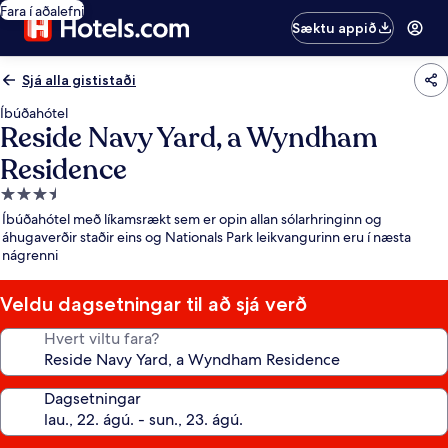
Fara í aðalefni
Sæktu appið
Sjá alla gististaði
Íbúðahótel
Reside Navy Yard, a Wyndham
Residence
3.5
stjörnu
Íbúðahótel með líkamsrækt sem er opin allan sólarhringinn og
gististaður
áhugaverðir staðir eins og Nationals Park leikvangurinn eru í næsta
nágrenni
Veldu dagsetningar til að sjá verð
Hvert viltu fara?
Dagsetningar