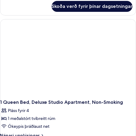
svefnherbergi
fyrir
Skoða verð fyrir þínar dagsetningar
Deluxe-
-
íbúð
reyklaust
-
2
svefnherbergi
-
reyklaust
1 Queen Bed, Deluxe Studio Apartment, Non-Smoking
Pláss fyrir 4
1 meðalstórt tvíbreitt rúm
Ókeypis þráðlaust net
Nánari
Nánari upplýsingar