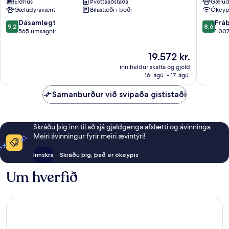
Placemakr
Eldhús
Þvottaaðstaða
Navy
Gælud
Gæludýravænt
Bílastæði í boði
Ókeypi
Experience
Yard
-
Riverfro
9.2
8.6
Dásamlegt
Frá
9,2
8,6
Navy
Suðvest
af
af
565 umsagnir
1.00
Yard
10,
10,
Navy
Dásamlegt,
Frábært
Verðið
19.572 kr.
Yard
565
1.007
er
inniheldur skatta og gjöld
umsagnir
umsagni
19.572 kr.
16. ágú. - 17. ágú.
Samanburður við svipaða gististaði
Skráðu þig inn til að sjá gjaldgenga afslætti og ávinninga.
Meiri ávinningur fyrir meiri ævintýri!
Innskrá
Skráðu þig, það er ókeypis
Um hverfið