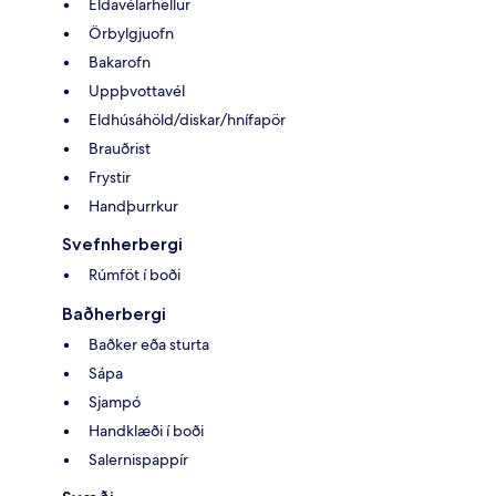
Eldavélarhellur
Örbylgjuofn
Bakarofn
Uppþvottavél
Eldhúsáhöld/diskar/hnífapör
Brauðrist
Frystir
Handþurrkur
Svefnherbergi
Rúmföt í boði
Baðherbergi
Baðker eða sturta
Sápa
Sjampó
Handklæði í boði
Salernispappír