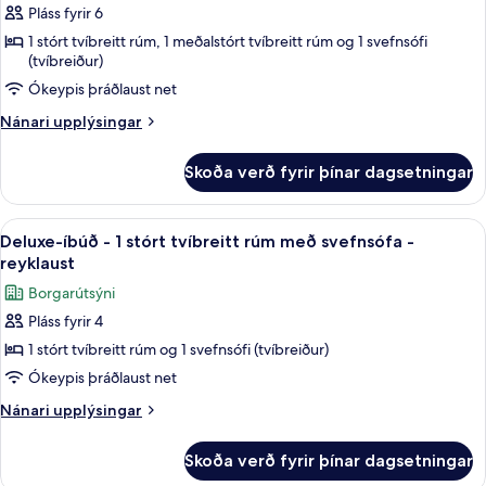
reyklaust
Pláss fyrir 6
fyrir
Superior-
1 stórt tvíbreitt rúm, 1 meðalstórt tvíbreitt rúm og 1 svefnsófi
(tvíbreiður)
íbúð
Ókeypis þráðlaust net
-
2
Nánari
Nánari upplýsingar
svefnherbergi
upplýsingar
fyrir
-
Skoða verð fyrir þínar dagsetningar
Superior-
reyklaust
íbúð
-
Skoða
Deluxe-íbúð - 1 stórt tvíbreitt rúm me
8
2
Deluxe-íbúð - 1 stórt tvíbreitt rúm með svefnsófa -
allar
svefnherbergi
reyklaust
-
myndir
Borgarútsýni
reyklaust
fyrir
Pláss fyrir 4
Deluxe-
1 stórt tvíbreitt rúm og 1 svefnsófi (tvíbreiður)
íbúð
-
Ókeypis þráðlaust net
1
Nánari
Nánari upplýsingar
stórt
upplýsingar
fyrir
tvíbreitt
Skoða verð fyrir þínar dagsetningar
Deluxe-
rúm