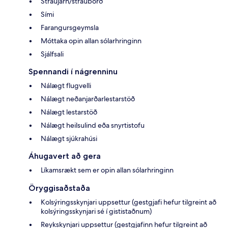
Straujárn/strauborð
Sími
Farangursgeymsla
Móttaka opin allan sólarhringinn
Sjálfsali
Spennandi í nágrenninu
Nálægt flugvelli
Nálægt neðanjarðarlestarstöð
Nálægt lestarstöð
Nálægt heilsulind eða snyrtistofu
Nálægt sjúkrahúsi
Áhugavert að gera
Líkamsrækt sem er opin allan sólarhringinn
Öryggisaðstaða
Kolsýringsskynjari uppsettur (gestgjafi hefur tilgreint að
kolsýringsskynjari sé í gististaðnum)
Reykskynjari uppsettur (gestgjafinn hefur tilgreint að