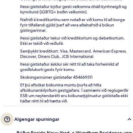
Þessi gististaður býður gesti velkomna óháð kynhneigð og
kynvitund (LGBTQ+ boðin velkomin).
Nafnið á kreditkortinu sem notað er við komu til að borga
fyrir tilfallandi gjöld þarf að vera aðalnafnið á bókun
gistingarinnar.
Þessi gististaður tekur við kreditkortum og debetkortum.
Ekki er tekið við reiðufé.
Samþykkt kreditkort: Visa, Mastercard, American Express,
Discover, Diners Club, JCB International
Þessi gististaður áskilur sér rétt til að taka forheimild af
greiðslukorti gests fyrir komu.
Skráningarnúmer gististaðar 454669311
Ef þú afbókar bókunina muntu þurfa að hlíta
afbókunarskilyrðum gestgjafans. Í samræmi við reglugerðir
ESB um neytendarétt eru bókunarþjónustur gististaða ekki
háðar rétti til að hætta við.
Algengar spurningar
Býður Reside Navy Yard, a Wyndham Residence upp