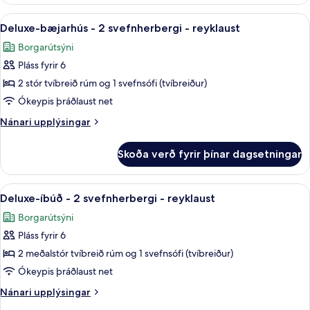
íbúð
með
-
Skoða
Deluxe-bæjarhús - 2 svefnherbergi - r
10
svefnsófa
1
Deluxe-bæjarhús - 2 svefnherbergi - reyklaust
allar
stórt
-
Borgarútsýni
tvíbreitt
myndir
reyklaust
rúm
Pláss fyrir 6
fyrir
með
Deluxe-
2 stór tvíbreið rúm og 1 svefnsófi (tvíbreiður)
svefnsófa
bæjarhús
-
Ókeypis þráðlaust net
reyklaust
-
Nánari
Nánari upplýsingar
2
upplýsingar
svefnherbergi
fyrir
Skoða verð fyrir þínar dagsetningar
Deluxe-
-
bæjarhús
reyklaust
-
Skoða
Deluxe-íbúð - 2 svefnherbergi - reykl
6
2
Deluxe-íbúð - 2 svefnherbergi - reyklaust
allar
svefnherbergi
Borgarútsýni
-
myndir
reyklaust
Pláss fyrir 6
fyrir
Deluxe-
2 meðalstór tvíbreið rúm og 1 svefnsófi (tvíbreiður)
íbúð
Ókeypis þráðlaust net
-
Nánari
Nánari upplýsingar
2
upplýsingar