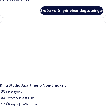
upplýsingar
fyrir
Skoða verð fyrir þínar dagsetningar
1
Queen
Bed,
Deluxe
Studio
Apartment,
Non-
Smoking
King Studio Apartment-Non-Smoking
Pláss fyrir 2
1 stórt tvíbreitt rúm
Ókeypis þráðlaust net