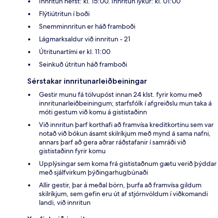
Innritun hefst: kl. 15:00. Innritun lýkur: kl. 01:00
Flýtiútritun í boði
Snemminnritun er háð framboði
Lágmarksaldur við innritun - 21
Útritunartími er kl. 11:00
Seinkuð útritun háð framboði
Sérstakar innritunarleiðbeiningar
Gestir munu fá tölvupóst innan 24 klst. fyrir komu með
innritunarleiðbeiningum; starfsfólk í afgreiðslu mun taka á
móti gestum við komu á gististaðinn
Við innritun þarf korthafi að framvísa kreditkortinu sem var
notað við bókun ásamt skilríkjum með mynd á sama nafni,
annars þarf að gera aðrar ráðstafanir í samráði við
gististaðinn fyrir komu
Upplýsingar sem koma frá gististaðnum gætu verið þýddar
með sjálfvirkum þýðingarhugbúnaði
Allir gestir, þar á meðal börn, þurfa að framvísa gildum
skilríkjum, sem gefin eru út af stjórnvöldum í viðkomandi
landi, við innritun