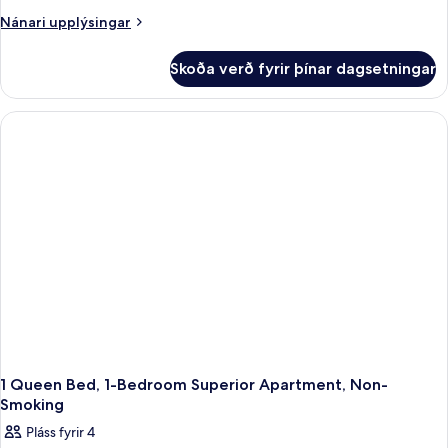
Nánari
Nánari upplýsingar
upplýsingar
fyrir
Skoða verð fyrir þínar dagsetningar
King
Studio
Apartment-
Non-
Smoking
1 Queen Bed, 1-Bedroom Superior Apartment, Non-
Smoking
Pláss fyrir 4