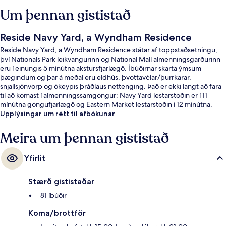
Um þennan gististað
Reside Navy Yard, a Wyndham Residence
Reside Navy Yard, a Wyndham Residence státar af toppstaðsetningu,
því Nationals Park leikvangurinn og National Mall almenningsgarðurinn
eru í einungis 5 mínútna akstursfjarlægð. Íbúðirnar skarta ýmsum
þægindum og þar á meðal eru eldhús, þvottavélar/þurrkarar,
snjallsjónvörp og ókeypis þráðlaus nettenging. Það er ekki langt að fara
til að komast í almenningssamgöngur: Navy Yard lestarstöðin er í 11
mínútna göngufjarlægð og Eastern Market lestarstöðin í 12 mínútna.
Upplýsingar um rétt til afbókunar
Meira um þennan gististað
Yfirlit
Stærð gististaðar
81 íbúðir
Koma/brottför