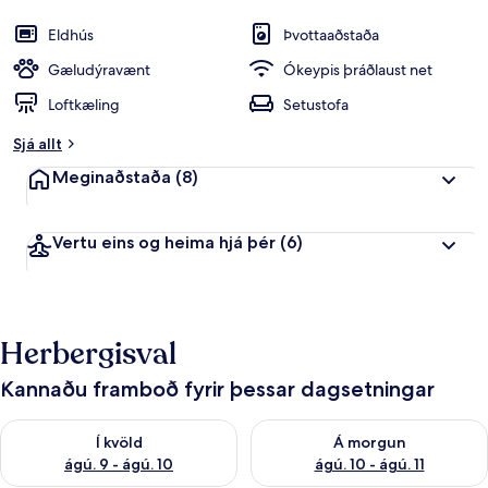
Eldhús
Þvottaaðstaða
Gæludýravænt
Ókeypis þráðlaust net
Loftkæling
Setustofa
Sjá allt
Meginaðstaða
(8)
Vertu eins og heima hjá þér
(6)
Herbergisval
Kannaðu framboð fyrir þessar dagsetningar
Athuga framboð í kvöld ágú. 9 - ágú. 10
Athuga framboð á morgun ágú.
Í kvöld
Á morgun
ágú. 9 - ágú. 10
ágú. 10 - ágú. 11