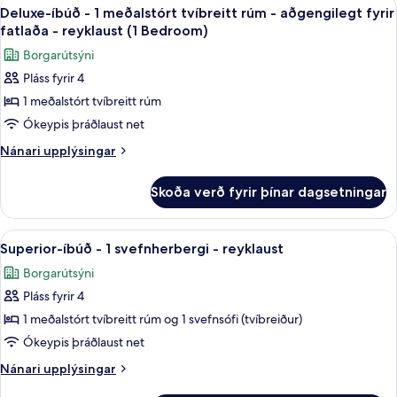
Skoða
Deluxe-íbúð - 1 meðalstórt tvíbreitt r
7
1
Deluxe-íbúð - 1 meðalstórt tvíbreitt rúm - aðgengilegt fyrir
allar
svefnherbergi
fatlaða - reyklaust (1 Bedroom)
-
myndir
Borgarútsýni
reyklaust
fyrir
Pláss fyrir 4
Deluxe-
1 meðalstórt tvíbreitt rúm
íbúð
-
Ókeypis þráðlaust net
1
Nánari
Nánari upplýsingar
meðalstórt
upplýsingar
fyrir
tvíbreitt
Skoða verð fyrir þínar dagsetningar
Deluxe-
rúm
íbúð
-
-
Skoða
Straujárn/strauborð, ferðavagga, óke
10
aðgengilegt
1
Superior-íbúð - 1 svefnherbergi - reyklaust
allar
meðalstórt
fyrir
Borgarútsýni
tvíbreitt
myndir
fatlaða
rúm
Pláss fyrir 4
fyrir
-
-
Superior-
1 meðalstórt tvíbreitt rúm og 1 svefnsófi (tvíbreiður)
aðgengilegt
reyklaust
íbúð
fyrir
Ókeypis þráðlaust net
(1
fatlaða
-
Bedroom)
Nánari
Nánari upplýsingar
-
1
upplýsingar
reyklaust