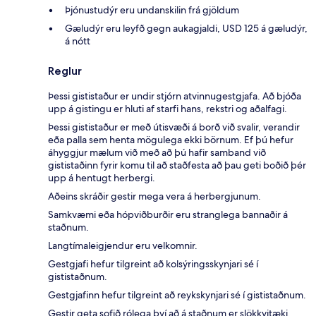
Þjónustudýr eru undanskilin frá gjöldum
Gæludýr eru leyfð gegn aukagjaldi, USD 125 á gæludýr,
á nótt
Reglur
Þessi gististaður er undir stjórn atvinnugestgjafa. Að bjóða
upp á gistingu er hluti af starfi hans, rekstri og aðalfagi.
Þessi gististaður er með útisvæði á borð við svalir, verandir
eða palla sem henta mögulega ekki börnum. Ef þú hefur
áhyggjur mælum við með að þú hafir samband við
gististaðinn fyrir komu til að staðfesta að þau geti boðið þér
upp á hentugt herbergi.
Aðeins skráðir gestir mega vera á herbergjunum.
Samkvæmi eða hópviðburðir eru stranglega bannaðir á
staðnum.
Langtímaleigjendur eru velkomnir.
Gestgjafi hefur tilgreint að kolsýringsskynjari sé í
gististaðnum.
Gestgjafinn hefur tilgreint að reykskynjari sé í gististaðnum.
Gestir geta sofið rólega því að á staðnum er slökkvitæki.