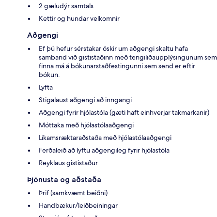
2 gæludýr samtals
Kettir og hundar velkomnir
Aðgengi
Ef þú hefur sérstakar óskir um aðgengi skaltu hafa
samband við gististaðinn með tengiliðaupplýsingunum sem
finna má á bókunarstaðfestingunni sem send er eftir
bókun.
Lyfta
Stigalaust aðgengi að inngangi
Aðgengi fyrir hjólastóla (gæti haft einhverjar takmarkanir)
Móttaka með hjólastólaaðgengi
Líkamsræktaraðstaða með hjólastólaaðgengi
Ferðaleið að lyftu aðgengileg fyrir hjólastóla
Reyklaus gististaður
Þjónusta og aðstaða
Þrif (samkvæmt beiðni)
Handbækur/leiðbeiningar