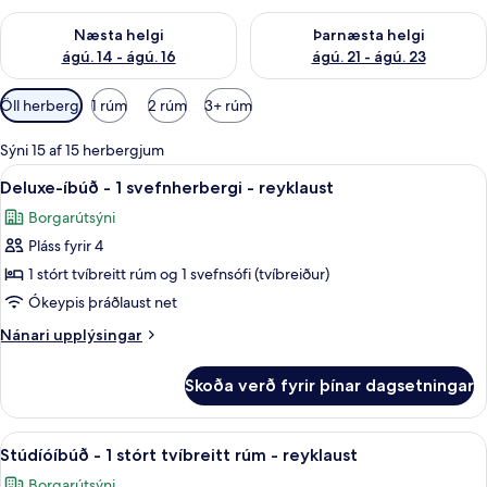
Athuga framboð næstu helgi ágú. 14 - ágú. 16
Athuga framboð þarnæstu helg
Næsta helgi
Þarnæsta helgi
ágú. 14 - ágú. 16
ágú. 21 - ágú. 23
Síur
Öll herbergi
1 rúm
2 rúm
3+ rúm
í
boði
Sýni 15 af 15 herbergjum
fyrir
Skoða
Deluxe-íbúð - 1 svefnherbergi - reykl
9
Deluxe-íbúð - 1 svefnherbergi - reyklaust
herbergi
allar
Borgarútsýni
myndir
Pláss fyrir 4
fyrir
Deluxe-
1 stórt tvíbreitt rúm og 1 svefnsófi (tvíbreiður)
íbúð
Ókeypis þráðlaust net
-
Nánari
Nánari upplýsingar
1
upplýsingar
svefnherbergi
fyrir
Skoða verð fyrir þínar dagsetningar
Deluxe-
-
íbúð
reyklaust
-
Skoða
Straujárn/strauborð, ferðavagga, óke
9
1
Stúdíóíbúð - 1 stórt tvíbreitt rúm - reyklaust
allar
svefnherbergi
Borgarútsýni