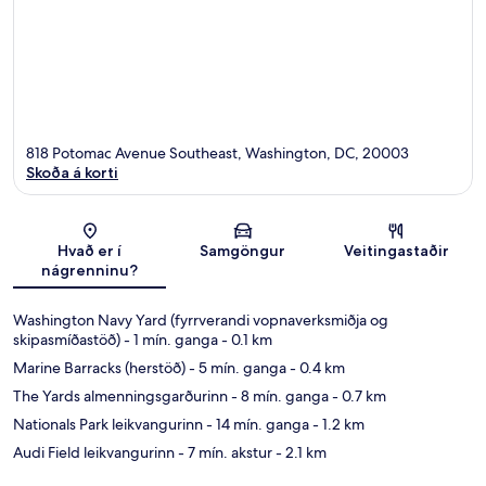
818 Potomac Avenue Southeast, Washington, DC, 20003
Skoða á korti
Kort
Hvað er í
Samgöngur
Veitingastaðir
nágrenninu?
Washington Navy Yard (fyrrverandi vopnaverksmiðja og
skipasmíðastöð)
- 1 mín. ganga
- 0.1 km
Marine Barracks (herstöð)
- 5 mín. ganga
- 0.4 km
The Yards almenningsgarðurinn
- 8 mín. ganga
- 0.7 km
Nationals Park leikvangurinn
- 14 mín. ganga
- 1.2 km
Audi Field leikvangurinn
- 7 mín. akstur
- 2.1 km