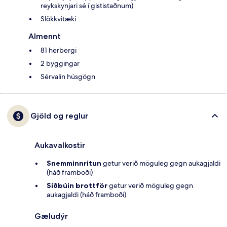
reykskynjari sé í gististaðnum)
Slökkvitæki
Almennt
81 herbergi
2 byggingar
Sérvalin húsgögn
Gjöld og reglur
Aukavalkostir
Snemminnritun
getur verið möguleg gegn aukagjaldi
(háð framboði)
Síðbúin brottför
getur verið möguleg gegn
aukagjaldi (háð framboði)
Gæludýr