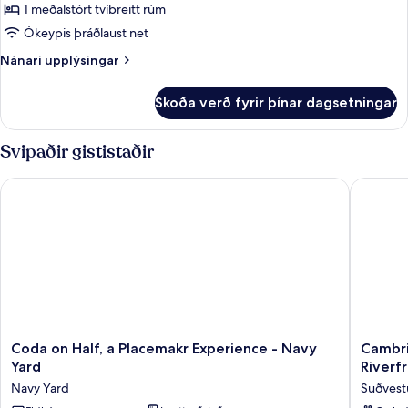
1 meðalstórt tvíbreitt rúm
Ókeypis þráðlaust net
Nánari
Nánari upplýsingar
upplýsingar
fyrir
Skoða verð fyrir þínar dagsetningar
1
Queen
Bed,
Svipaðir gististaðir
1-
Bedroom
Coda on Half, a Placemakr Experience - Navy Yard
Cambria 
Superior
Apartment,
Non-
Smoking
Coda
Cambria
Coda on Half, a Placemakr Experience - Navy
Cambri
on
Hotel
Yard
Riverf
Half,
Washing
Navy Yard
Suðvest
a
D.C.