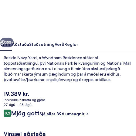
Navy
Yard,
a
Wyndham
Residence
rra
Næsta
355+
Yfirlit
Aðstaða
Staðsetning
Verð
Reglur
Reside Navy Yard, a Wyndham Residence státar af
toppstaðsetningu, því Nationals Park leikvangurinn og National Mall
almenningsgarðurinn eru í einungis 5 mínútna akstursfjarlægð.
Íbúðirnar skarta ýmsum þægindum og þar á meðal eru eldhús,
þvottavélar/þurrkarar, snjallsjónvörp og ókeypis þráðlaus
nettenging. Það er ekki langt að fara til að komast í
almenningssamgöngur: Navy Yard lestarstöðin er í 11 mínútna
Núverandi
19.389 kr.
göngufjarlægð og Eastern Market lestarstöðin í 12 mínútna.
verð
inniheldur skatta og gjöld
er
27. ágú. - 28. ágú.
55-tommu snjallsjónvarp með stafræ
19.389 kr.
Umsagnir
Mjög gott
8,2
Sjá allar 396 umsagnir
8,2 af 10
Vinsæl aðstaða