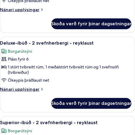
-
-
Ókeypis þráðlaust net
reyklaust
1
Nánari
Nánari upplýsingar
meðalstórt
upplýsingar
tvíbreitt
fyrir
Skoða verð fyrir þínar dagsetningar
Stúdíóíbúð
rúm
-
-
1
Skoða
Deluxe-íbúð - 2 svefnherbergi - reykl
reyklaust
8
meðalstórt
Deluxe-íbúð - 2 svefnherbergi - reyklaust
allar
tvíbreitt
Borgarútsýni
rúm
myndir
-
Pláss fyrir 6
fyrir
reyklaust
Deluxe-
1 stórt tvíbreitt rúm, 1 meðalstórt tvíbreitt rúm og 1 svefnsófi
(tvíbreiður)
íbúð
Ókeypis þráðlaust net
-
2
Nánari
Nánari upplýsingar
svefnherbergi
upplýsingar
fyrir
-
Skoða verð fyrir þínar dagsetningar
Deluxe-
reyklaust
íbúð
-
Skoða
Straujárn/strauborð, ferðavagga, óke
10
2
Superior-íbúð - 2 svefnherbergi - reyklaust
allar
svefnherbergi
Borgarútsýni
-
myndir