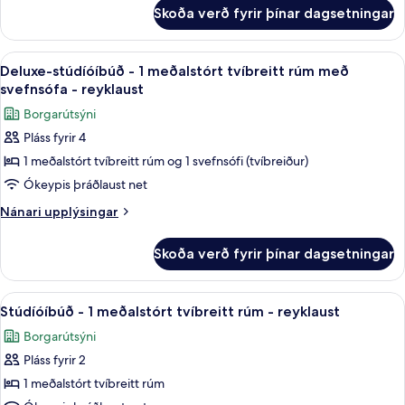
svefnherbergi
fyrir
(1
Skoða verð fyrir þínar dagsetningar
Superior-
-
Bedroom)
íbúð
reyklaust
-
Skoða
Straujárn/strauborð, ferðavagga, óke
7
1
Deluxe-stúdíóíbúð - 1 meðalstórt tvíbreitt rúm með
allar
svefnherbergi
svefnsófa - reyklaust
-
myndir
Borgarútsýni
reyklaust
fyrir
Pláss fyrir 4
Deluxe-
1 meðalstórt tvíbreitt rúm og 1 svefnsófi (tvíbreiður)
stúdíóíbúð
-
Ókeypis þráðlaust net
1
Nánari
Nánari upplýsingar
meðalstórt
upplýsingar
fyrir
tvíbreitt
Skoða verð fyrir þínar dagsetningar
Deluxe-
rúm
stúdíóíbúð
með
-
Skoða
Straujárn/strauborð, ferðavagga, óke
6
svefnsófa
1
Stúdíóíbúð - 1 meðalstórt tvíbreitt rúm - reyklaust
allar
meðalstórt
-
Borgarútsýni
tvíbreitt
myndir
reyklaust
rúm
Pláss fyrir 2
fyrir
með
Stúdíóíbúð
1 meðalstórt tvíbreitt rúm
svefnsófa