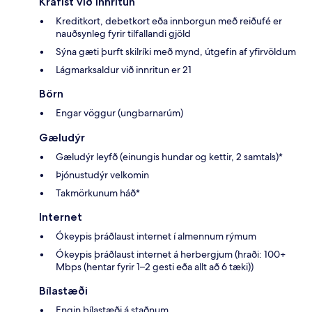
Krafist við innritun
Kreditkort, debetkort eða innborgun með reiðufé er
nauðsynleg fyrir tilfallandi gjöld
Sýna gæti þurft skilríki með mynd, útgefin af yfirvöldum
Lágmarksaldur við innritun er 21
Börn
Engar vöggur (ungbarnarúm)
Gæludýr
Gæludýr leyfð (einungis hundar og kettir, 2 samtals)*
Þjónustudýr velkomin
Takmörkunum háð*
Internet
Ókeypis þráðlaust internet í almennum rýmum
Ókeypis þráðlaust internet á herbergjum (hraði: 100+
Mbps (hentar fyrir 1–2 gesti eða allt að 6 tæki))
Bílastæði
Engin bílastæði á staðnum