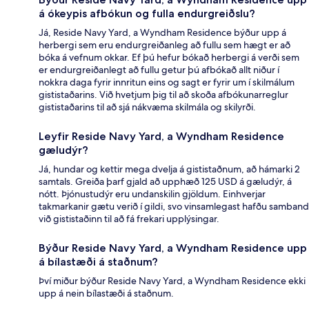
á ókeypis afbókun og fulla endurgreiðslu?
Já, Reside Navy Yard, a Wyndham Residence býður upp á
herbergi sem eru endurgreiðanleg að fullu sem hægt er að
bóka á vefnum okkar. Ef þú hefur bókað herbergi á verði sem
er endurgreiðanlegt að fullu getur þú afbókað allt niður í
nokkra daga fyrir innritun eins og sagt er fyrir um í skilmálum
gististaðarins. Við hvetjum þig til að skoða afbókunarreglur
gististaðarins til að sjá nákvæma skilmála og skilyrði.
Leyfir Reside Navy Yard, a Wyndham Residence
gæludýr?
Já, hundar og kettir mega dvelja á gististaðnum, að hámarki 2
samtals. Greiða þarf gjald að upphæð 125 USD á gæludýr, á
nótt. Þjónustudýr eru undanskilin gjöldum. Einhverjar
takmarkanir gætu verið í gildi, svo vinsamlegast hafðu samband
við gististaðinn til að fá frekari upplýsingar.
Býður Reside Navy Yard, a Wyndham Residence upp
á bílastæði á staðnum?
Því miður býður Reside Navy Yard, a Wyndham Residence ekki
upp á nein bílastæði á staðnum.