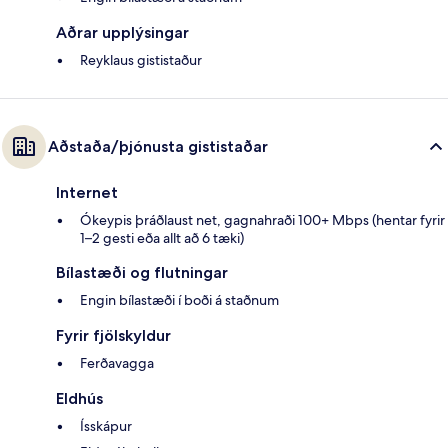
Aðrar upplýsingar
Reyklaus gististaður
Aðstaða/þjónusta gististaðar
Internet
Ókeypis þráðlaust net, gagnahraði 100+ Mbps (hentar fyrir
1–2 gesti eða allt að 6 tæki)
Bílastæði og flutningar
Engin bílastæði í boði á staðnum
Fyrir fjölskyldur
Ferðavagga
Eldhús
Ísskápur