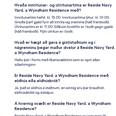
Hvaða innritunar- og útritunartíma er Reside Navy
Yard, a Wyndham Residence með?
Innritunartími hefst: kl. 15:00. Innritunartíma lýkur: kl. 01:00.
Greiða þarf gjald fyrir að innrita sig snemma (háð framboði).
Útritunartími er kl. 11:00. Síðbúin brottför er í boði gegn gjaldi
(háð framboði). Flýti-útritun er í boði.
Hvað er hægt að gera á gististaðnum og í
nágrenninu þegar maður dvelur á Reside Navy Yard,
a Wyndham Residence?
Haltu þér í formi með líkamsræktinni sem er opin allan
sólarhringinn.
Er Reside Navy Yard, a Wyndham Residence með
eldhús eða eldhúskrók?
Já, það er eldhús á staðnum, en einnig eru þar brauðrist,
eldhúsáhöld og ísskápur.
Á hvernig svæði er Reside Navy Yard, a Wyndham
Residence?
Reside Navy Yard, a Wyndham Residence er í einungis 16