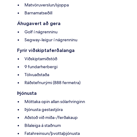
Matvöruverslun/sjoppa
Barnamatseðill
Áhugavert að gera
Golf í nágrenninu
Segway-leigur í nágrenninu
Fyrir viðskiptaferðalanga
Viðskiptamiðstöð
9 fundarherbergi
Tölvuaðstaða
Ráðstefnurými (888 fermetra)
Þjónusta
Móttaka opin allan sólarhringinn
Þjónusta gestastjóra
Aðstoð við miða-/ferðakaup
Bílaleiga á staðnum
Fatahreinsun/þvottaþjónusta