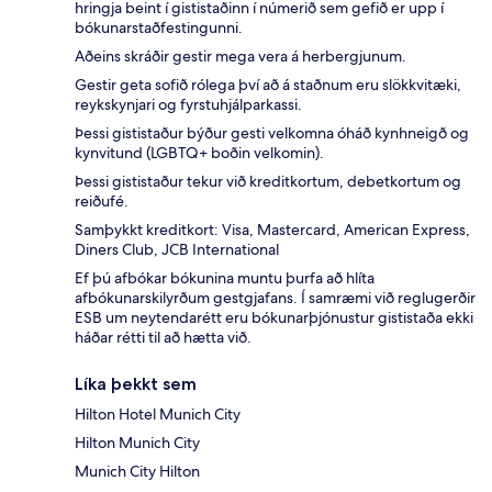
hringja beint í gististaðinn í númerið sem gefið er upp í
bókunarstaðfestingunni.
Aðeins skráðir gestir mega vera á herbergjunum.
Gestir geta sofið rólega því að á staðnum eru slökkvitæki,
reykskynjari og fyrstuhjálparkassi.
Þessi gististaður býður gesti velkomna óháð kynhneigð og
kynvitund (LGBTQ+ boðin velkomin).
Þessi gististaður tekur við kreditkortum, debetkortum og
reiðufé.
Samþykkt kreditkort: Visa, Mastercard, American Express,
Diners Club, JCB International
Ef þú afbókar bókunina muntu þurfa að hlíta
afbókunarskilyrðum gestgjafans. Í samræmi við reglugerðir
ESB um neytendarétt eru bókunarþjónustur gististaða ekki
háðar rétti til að hætta við.
Líka þekkt sem
Hilton Hotel Munich City
Hilton Munich City
Munich City Hilton