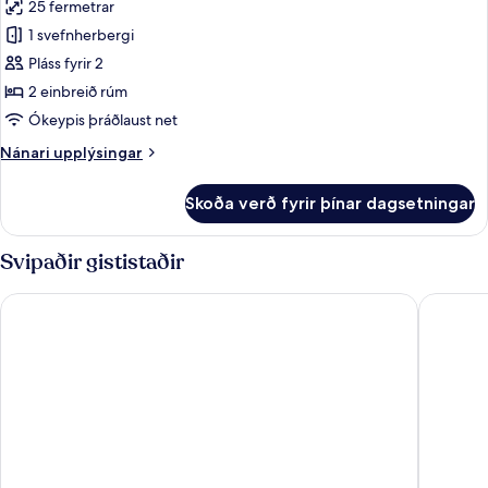
25 fermetrar
-
myndir
reyklaust
1 svefnherbergi
fyrir
Herbergi
Pláss fyrir 2
-
2 einbreið rúm
2
Ókeypis þráðlaust net
einbreið
Nánari
Nánari upplýsingar
rúm
upplýsingar
-
fyrir
Skoða verð fyrir þínar dagsetningar
Herbergi
reyklaust
-
-
2
Svipaðir gististaðir
útsýni
einbreið
yfir
rúm
Novotel Muenchen City
Munich M
-
port
reyklaust
-
útsýni
yfir
port