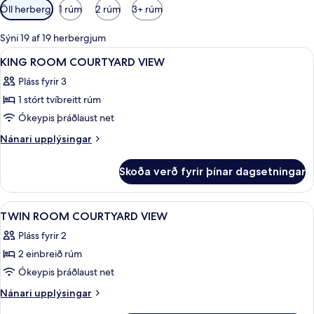
Síur
Öll herbergi
1 rúm
2 rúm
3+ rúm
í
boði
Sýni 19 af 19 herbergjum
fyrir
Skoða
Ofnæmisprófaður sængurfatnaður, öry
9
KING ROOM COURTYARD VIEW
herbergi
allar
Pláss fyrir 3
myndir
1 stórt tvíbreitt rúm
fyrir
KING
Ókeypis þráðlaust net
ROOM
Nánari
Nánari upplýsingar
COURTYARD
upplýsingar
fyrir
VIEW
Skoða verð fyrir þínar dagsetningar
KING
ROOM
COURTYARD
Skoða
Ofnæmisprófaður sængurfatnaður, öry
8
VIEW
TWIN ROOM COURTYARD VIEW
allar
Pláss fyrir 2
myndir
2 einbreið rúm
fyrir
TWIN
Ókeypis þráðlaust net
ROOM
Nánari
Nánari upplýsingar
COURTYARD
upplýsingar