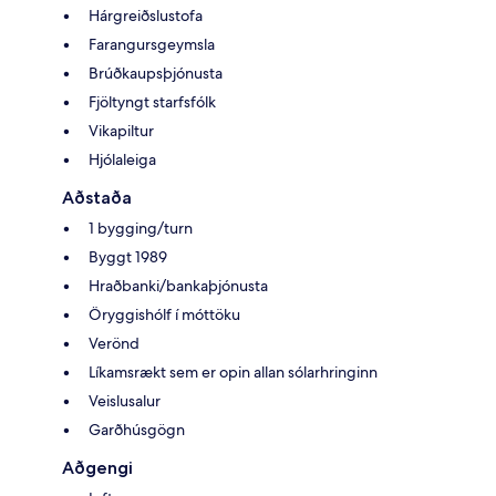
Hárgreiðslustofa
Farangursgeymsla
Brúðkaupsþjónusta
Fjöltyngt starfsfólk
Vikapiltur
Hjólaleiga
Aðstaða
1 bygging/turn
Byggt 1989
Hraðbanki/bankaþjónusta
Öryggishólf í móttöku
Verönd
Líkamsrækt sem er opin allan sólarhringinn
Veislusalur
Garðhúsgögn
Aðgengi