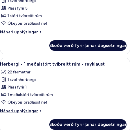
1 svefnherbergi
fyrir
reyklaust
Executive-
Pláss fyrir 3
svíta
1 stórt tvíbreitt rúm
-
Ókeypis þráðlaust net
1
Nánari
Nánari upplýsingar
stórt
upplýsingar
tvíbreitt
fyrir
Skoða verð fyrir þínar dagsetningar
Executive-
rúm
svíta
-
-
Skoða
Útsýni úr herberginu
reyklaust
6
1
Herbergi - 1 meðalstórt tvíbreitt rúm - reyklaust
allar
stórt
22 fermetrar
tvíbreitt
myndir
rúm
1 svefnherbergi
fyrir
-
Herbergi
Pláss fyrir 1
reyklaust
-
1 meðalstórt tvíbreitt rúm
1
Ókeypis þráðlaust net
meðalstórt
Nánari
Nánari upplýsingar
tvíbreitt
upplýsingar
rúm
fyrir
Skoða verð fyrir þínar dagsetningar
Herbergi
-