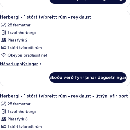
Executive-
svíta
(Pommery
Skoða
Ofnæmisprófaður sængurfatnaður, öry
6
Christmas)
Herbergi - 1 stórt tvíbreitt rúm - reyklaust
allar
25 fermetrar
myndir
1 svefnherbergi
fyrir
Herbergi
Pláss fyrir 2
-
1 stórt tvíbreitt rúm
1
Ókeypis þráðlaust net
stórt
Nánari
Nánari upplýsingar
tvíbreitt
upplýsingar
rúm
fyrir
Skoða verð fyrir þínar dagsetningar
Herbergi
-
-
reyklaust
1
Skoða
Ofnæmisprófaður sængurfatnaður, öry
8
stórt
Herbergi - 1 stórt tvíbreitt rúm - reyklaust - útsýni yfir port
allar
tvíbreitt
25 fermetrar
rúm
myndir
-
1 svefnherbergi
fyrir
reyklaust
Herbergi
Pláss fyrir 3
-
1 stórt tvíbreitt rúm