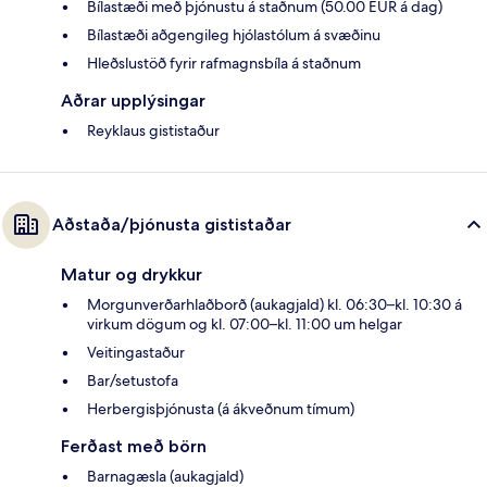
Bílastæði með þjónustu á staðnum (50.00 EUR á dag)
Bílastæði aðgengileg hjólastólum á svæðinu
Hleðslustöð fyrir rafmagnsbíla á staðnum
Aðrar upplýsingar
Reyklaus gististaður
Aðstaða/þjónusta gististaðar
Matur og drykkur
Morgunverðarhlaðborð (aukagjald) kl. 06:30–kl. 10:30 á
virkum dögum og kl. 07:00–kl. 11:00 um helgar
Veitingastaður
Bar/setustofa
Herbergisþjónusta (á ákveðnum tímum)
Ferðast með börn
Barnagæsla (aukagjald)