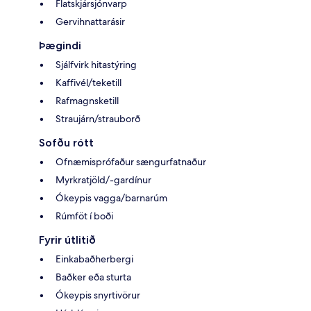
Flatskjársjónvarp
Gervihnattarásir
Þægindi
Sjálfvirk hitastýring
Kaffivél/teketill
Rafmagnsketill
Straujárn/strauborð
Sofðu rótt
Ofnæmisprófaður sængurfatnaður
Myrkratjöld/-gardínur
Ókeypis vagga/barnarúm
Rúmföt í boði
Fyrir útlitið
Einkabaðherbergi
Baðker eða sturta
Ókeypis snyrtivörur