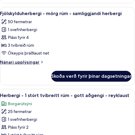
-
reyklaust
1
Skoða
Útsýni úr herberginu
12
meðalstórt
Fjölskylduherbergi - mörg rúm - samliggjandi herbergi
allar
tvíbreitt
50 fermetrar
rúm
myndir
-
1 svefnherbergi
fyrir
reyklaust
Fjölskylduherbergi
Pláss fyrir 4
-
3 tvíbreið rúm
mörg
Ókeypis þráðlaust net
rúm
Nánari
Nánari upplýsingar
-
upplýsingar
samliggjandi
fyrir
Skoða verð fyrir þínar dagsetningar
Fjölskylduherbergi
herbergi
-
mörg
Skoða
Ofnæmisprófaður sængurfatnaður, öry
7
rúm
Herbergi - 1 stórt tvíbreitt rúm - gott aðgengi - reyklaust
allar
-
Borgarútsýni
samliggjandi
myndir
herbergi
25 fermetrar
fyrir
Herbergi
1 svefnherbergi
-
Pláss fyrir 2
1