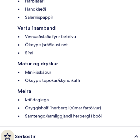
Hárblásari
Handklæði
Salernispappír
Vertu í sambandi
Vinnuaðstaða fyrir fartölvu
Ókeypis þráðlaust net
Sími
Matur og drykkur
Míní-ísskápur
Ókeypis tepokar/skyndikaffi
Meira
Þrif daglega
Öryggishólf í herbergi (rúmar fartölvur)
Samtengd/samliggjandi herbergi í boði
Sérkostir