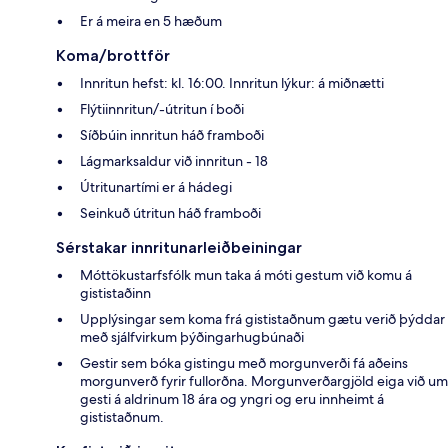
Er á meira en 5 hæðum
Koma/brottför
Innritun hefst: kl. 16:00. Innritun lýkur: á miðnætti
Flýtiinnritun/-útritun í boði
Síðbúin innritun háð framboði
Lágmarksaldur við innritun - 18
Útritunartími er á hádegi
Seinkuð útritun háð framboði
Sérstakar innritunarleiðbeiningar
Móttökustarfsfólk mun taka á móti gestum við komu á
gististaðinn
Upplýsingar sem koma frá gististaðnum gætu verið þýddar
með sjálfvirkum þýðingarhugbúnaði
Gestir sem bóka gistingu með morgunverði fá aðeins
morgunverð fyrir fullorðna. Morgunverðargjöld eiga við um
gesti á aldrinum 18 ára og yngri og eru innheimt á
gististaðnum.