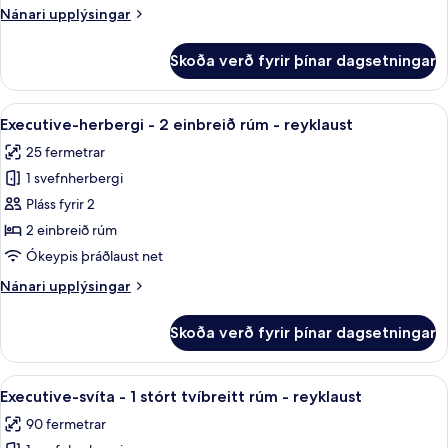
1
Nánari
Nánari upplýsingar
stórt
upplýsingar
tvíbreitt
fyrir
Skoða verð fyrir þínar dagsetningar
Executive-
rúm
herbergi
-
-
Skoða
Ofnæmisprófaður sængurfatnaður, öry
reyklaust
8
1
Executive-herbergi - 2 einbreið rúm - reyklaust
allar
stórt
25 fermetrar
tvíbreitt
myndir
rúm
1 svefnherbergi
fyrir
-
Executive-
Pláss fyrir 2
reyklaust
herbergi
2 einbreið rúm
-
Ókeypis þráðlaust net
2
Nánari
Nánari upplýsingar
einbreið
upplýsingar
rúm
fyrir
Skoða verð fyrir þínar dagsetningar
Executive-
-
herbergi
reyklaust
-
Skoða
Ofnæmisprófaður sængurfatnaður, öry
10
2
Executive-svíta - 1 stórt tvíbreitt rúm - reyklaust
allar
einbreið
90 fermetrar
rúm
myndir
-