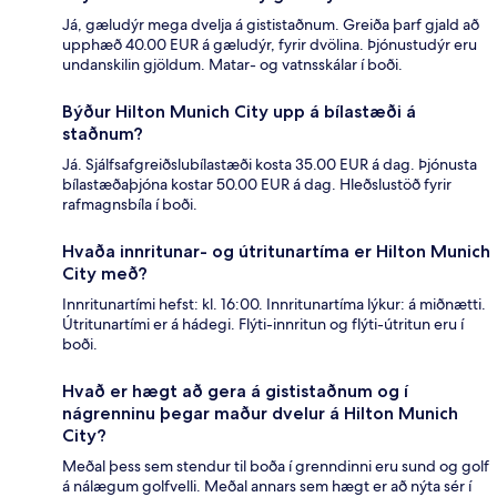
Já, gæludýr mega dvelja á gististaðnum. Greiða þarf gjald að
upphæð 40.00 EUR á gæludýr, fyrir dvölina. Þjónustudýr eru
undanskilin gjöldum. Matar- og vatnsskálar í boði.
Býður Hilton Munich City upp á bílastæði á
staðnum?
Já. Sjálfsafgreiðslubílastæði kosta 35.00 EUR á dag. Þjónusta
bílastæðaþjóna kostar 50.00 EUR á dag. Hleðslustöð fyrir
rafmagnsbíla í boði.
Hvaða innritunar- og útritunartíma er Hilton Munich
City með?
Innritunartími hefst: kl. 16:00. Innritunartíma lýkur: á miðnætti.
Útritunartími er á hádegi. Flýti-innritun og flýti-útritun eru í
boði.
Hvað er hægt að gera á gististaðnum og í
nágrenninu þegar maður dvelur á Hilton Munich
City?
Meðal þess sem stendur til boða í grenndinni eru sund og golf
á nálægum golfvelli. Meðal annars sem hægt er að nýta sér í