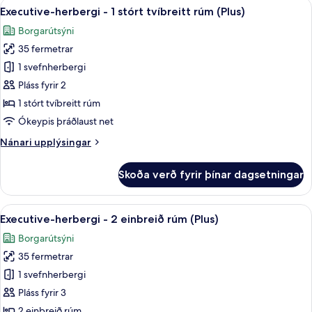
Skoða
Ofnæmisprófaður sængurfatnaður, öry
reyklaust
9
einbreið
Executive-herbergi - 1 stórt tvíbreitt rúm (Plus)
allar
rúm
Borgarútsýni
-
myndir
gott
35 fermetrar
fyrir
aðgengi
Executive-
1 svefnherbergi
-
herbergi
reyklaust
Pláss fyrir 2
-
1 stórt tvíbreitt rúm
1
Ókeypis þráðlaust net
stórt
Nánari
Nánari upplýsingar
tvíbreitt
upplýsingar
rúm
fyrir
Skoða verð fyrir þínar dagsetningar
(Plus)
Executive-
herbergi
-
Skoða
Executive-herbergi - 2 einbreið rúm (
9
1
Executive-herbergi - 2 einbreið rúm (Plus)
allar
stórt
Borgarútsýni
tvíbreitt
myndir
rúm
35 fermetrar
fyrir
(Plus)
Executive-
1 svefnherbergi
herbergi
Pláss fyrir 3
-
2 einbreið rúm