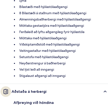
Lyfta
Bílastæði með hjólastólaaðgengi
8 Bílastæði á staðnum með hjólastólaaðgengi
Almenningsbaðherbergi með hjólastólaaðgengi
Móttaka gestastjóra með hjólastólaaðgengi
Ferðaleið að lyftu aðgengileg fyrir hjólastóla
Móttaka með hjólastólaaðgengi
Viðskiptamiðstöð með hjólastólaaðgengi
Veitingastaður með hjólastólaaðgengi
Setustofa með hjólastólaaðgengi
Neyðarstrengur á baðherbergi
Vel lýst leið að inngangi
Stigalaust aðgengi að inngangi
Aðstaða á herbergi
Afþreying við höndina