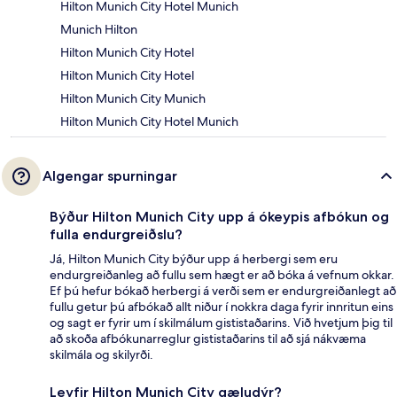
Hilton Munich City Hotel Munich
Munich Hilton
Hilton Munich City Hotel
Hilton Munich City Hotel
Hilton Munich City Munich
Hilton Munich City Hotel Munich
Algengar spurningar
Býður Hilton Munich City upp á ókeypis afbókun og
fulla endurgreiðslu?
Já, Hilton Munich City býður upp á herbergi sem eru
endurgreiðanleg að fullu sem hægt er að bóka á vefnum okkar.
Ef þú hefur bókað herbergi á verði sem er endurgreiðanlegt að
fullu getur þú afbókað allt niður í nokkra daga fyrir innritun eins
og sagt er fyrir um í skilmálum gististaðarins. Við hvetjum þig til
að skoða afbókunarreglur gististaðarins til að sjá nákvæma
skilmála og skilyrði.
Leyfir Hilton Munich City gæludýr?