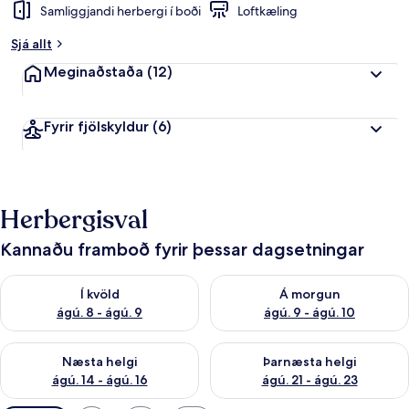
Samliggjandi herbergi í boði
Loftkæling
Sjá allt
Meginaðstaða
(12)
Fyrir fjölskyldur
(6)
Herbergisval
Kannaðu framboð fyrir þessar dagsetningar
Athuga framboð í kvöld ágú. 8 - ágú. 9
Athuga framboð á morgun ágú.
Í kvöld
Á morgun
ágú. 8 - ágú. 9
ágú. 9 - ágú. 10
Athuga framboð næstu helgi ágú. 14 - ágú. 16
Athuga framboð þarnæstu helg
Næsta helgi
Þarnæsta helgi
ágú. 14 - ágú. 16
ágú. 21 - ágú. 23