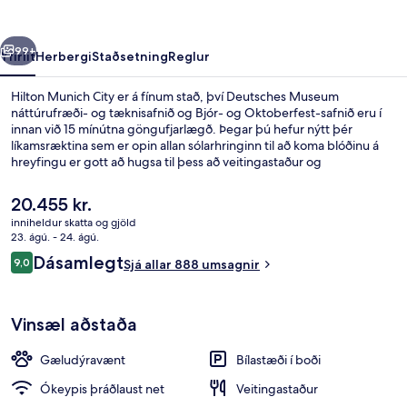
rra
Næsta
99+
Yfirlit
Herbergi
Staðsetning
Reglur
Hilton Munich City er á fínum stað, því Deutsches Museum
náttúrufræði- og tæknisafnið og Bjór- og Oktoberfest-safnið eru í
innan við 15 mínútna göngufjarlægð. Þegar þú hefur nýtt þér
líkamsræktina sem er opin allan sólarhringinn til að koma blóðinu á
hreyfingu er gott að hugsa til þess að veitingastaður og
bar/setustofa eru einnig til staðar svo það mun ekki væsa um þig.
Þetta hótel fyrir vandláta er jafnframt á fínum stað, t.d. eru
Núverandi
20.455 kr.
Marienplatz-torgið og Hofbräuhaus í innan við 5 mínútna
verð
inniheldur skatta og gjöld
akstursfæri. Aðrir gestir hafa sérstaklega sagt að hjálpsamt starfsfólk
er
23. ágú. - 24. ágú.
sé meðal helstu kosta gististaðarins. Gististaðurinn er stutt frá
Hádegisverður og kvöldverður í boði
20.455 kr.
Umsagnir
almenningssamgöngum: Rosenheimer Platz lestarstöðin er í
Dásamlegt
9,0
Sjá allar 888 umsagnir
9,0 af 10
nokkurra skrefa fjarlægð og Am Gasteig-sporvagnastoppistöðin er í
6 mínútna göngufjarlægð.
Vinsæl aðstaða
Gæludýravænt
Bílastæði í boði
Ókeypis þráðlaust net
Veitingastaður