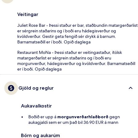
Veitingar
Juliet Rose Bar - Þessi staður er bar, staðbundin matargerðarlist
er sérgrein staðarins og í boði eru hádegisverður og
kvöldverður. Gestir geta fengið sér drykk á barnum.
Barnamatseðill er í boði. Opið daglega
Restaurant MoNa - Þessi staður er veitingastaður, ítölsk
matargerðarlist er sérgrein staðarins og í boði eru
morgunverður, hádegisverður og kvöldverður. Barnamatseðill
er í boði. Opið daglega
Gjöld og reglur
Aukavalkostir
Boðið er upp á
morgunverðarhlaðborð
gegn
aukagjaldi sem er um það bil 36.90 EUR á mann
Börn og aukarúm