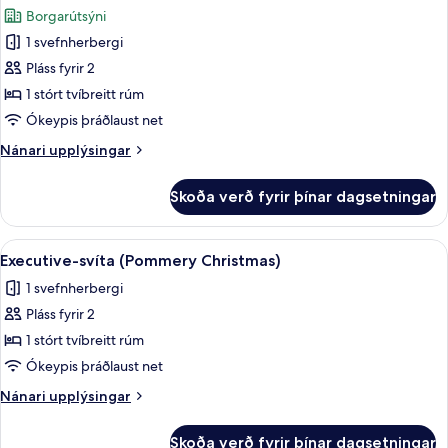
allar
stórt
Borgarútsýni
tvíbreitt
myndir
rúm
1 svefnherbergi
fyrir
Standard-
Pláss fyrir 2
herbergi
1 stórt tvíbreitt rúm
-
Ókeypis þráðlaust net
1
Nánari
Nánari upplýsingar
stórt
upplýsingar
tvíbreitt
fyrir
Skoða verð fyrir þínar dagsetningar
Standard-
rúm
herbergi
(New
-
Skoða
Executive-svíta (Pommery Christmas) 
Years
6
1
Executive-svíta (Pommery Christmas)
allar
Eve)
stórt
1 svefnherbergi
tvíbreitt
myndir
rúm
Pláss fyrir 2
fyrir
(New
Executive-
1 stórt tvíbreitt rúm
Years
svíta
Eve)
Ókeypis þráðlaust net
(Pommery
Nánari
Nánari upplýsingar
Christmas)
upplýsingar
fyrir
Skoða verð fyrir þínar dagsetningar