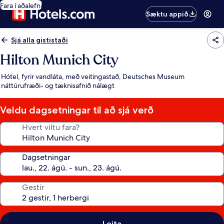
Fara í aðalefni
Sæktu appið
Sjá alla gististaði
Hilton Munich City
Hótel, fyrir vandláta, með veitingastað, Deutsches Museum
náttúrufræði- og tæknisafnið nálægt
Veldu dagsetningar til að sjá verð
Hvert viltu fara?
Dagsetningar
Gestir
Leita