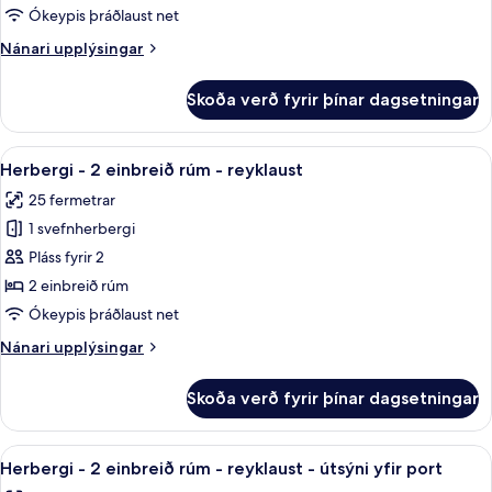
1
Ókeypis þráðlaust net
stórt
Nánari
Nánari upplýsingar
tvíbreitt
upplýsingar
rúm
fyrir
Skoða verð fyrir þínar dagsetningar
Herbergi
-
-
reyklaust
1
Skoða
Ofnæmisprófaður sængurfatnaður, öry
-
7
stórt
Herbergi - 2 einbreið rúm - reyklaust
allar
útsýni
tvíbreitt
25 fermetrar
rúm
myndir
yfir
-
1 svefnherbergi
fyrir
port
reyklaust
Herbergi
Pláss fyrir 2
-
-
útsýni
2 einbreið rúm
yfir
2
Ókeypis þráðlaust net
port
einbreið
Nánari
Nánari upplýsingar
rúm
upplýsingar
-
fyrir
Skoða verð fyrir þínar dagsetningar
Herbergi
reyklaust
-
2
Skoða
Ofnæmisprófaður sængurfatnaður, öry
8
einbreið
Herbergi - 2 einbreið rúm - reyklaust - útsýni yfir port
allar
rúm