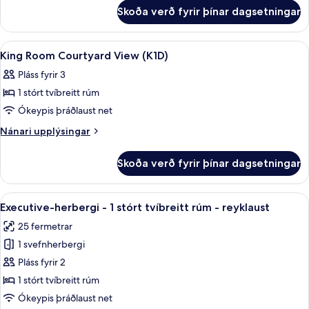
fyrir
VIEW
Skoða verð fyrir þínar dagsetningar
TWIN
ROOM
COURTYARD
Skoða
Ofnæmisprófaður sængurfatnaður, öry
5
VIEW
King Room Courtyard View (K1D)
allar
Pláss fyrir 3
myndir
1 stórt tvíbreitt rúm
fyrir
King
Ókeypis þráðlaust net
Room
Nánari
Nánari upplýsingar
Courtyard
upplýsingar
fyrir
View
Skoða verð fyrir þínar dagsetningar
King
(K1D)
Room
Courtyard
Skoða
Ofnæmisprófaður sængurfatnaður, öry
10
View
Executive-herbergi - 1 stórt tvíbreitt rúm - reyklaust
allar
(K1D)
25 fermetrar
myndir
1 svefnherbergi
fyrir
Executive-
Pláss fyrir 2
herbergi
1 stórt tvíbreitt rúm
-
Ókeypis þráðlaust net