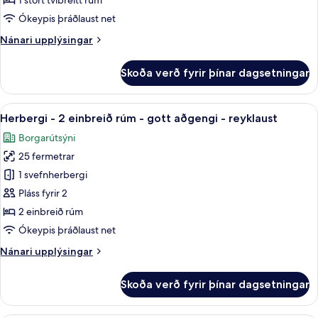
1 stórt tvíbreitt rúm
stórt
Ókeypis þráðlaust net
tvíbreitt
Nánari
Nánari upplýsingar
rúm
upplýsingar
-
fyrir
Skoða verð fyrir þínar dagsetningar
gott
Herbergi
-
aðgengi
1
Skoða
Herbergi - 2 einbreið rúm - gott aðge
-
14
stórt
Herbergi - 2 einbreið rúm - gott aðgengi - reyklaust
allar
reyklaust
tvíbreitt
Borgarútsýni
rúm
myndir
-
25 fermetrar
fyrir
gott
Herbergi
1 svefnherbergi
aðgengi
-
-
Pláss fyrir 2
reyklaust
2
2 einbreið rúm
einbreið
Ókeypis þráðlaust net
rúm
Nánari
Nánari upplýsingar
-
upplýsingar
gott
fyrir
Skoða verð fyrir þínar dagsetningar
aðgengi
Herbergi
-
-
2