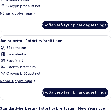
2
Ókeypis þráðlaust net
einbreið
Nánari
Nánari upplýsingar
rúm
upplýsingar
(Plus)
fyrir
Skoða verð fyrir þínar dagsetningar
Executive-
herbergi
-
Skoða
Junior-svíta - 1 stórt tvíbreitt rúm |
10
2
Junior-svíta - 1 stórt tvíbreitt rúm
allar
einbreið
36 fermetrar
rúm
myndir
(Plus)
1 svefnherbergi
fyrir
Junior-
Pláss fyrir 3
svíta
1 stórt tvíbreitt rúm
-
Ókeypis þráðlaust net
1
Nánari
Nánari upplýsingar
stórt
upplýsingar
tvíbreitt
fyrir
Skoða verð fyrir þínar dagsetningar
Junior-
rúm
svíta
-
Skoða
Ofnæmisprófaður sængurfatnaður, öry
12
1
Standard-herbergi - 1 stórt tvíbreitt rúm (New Years Eve)