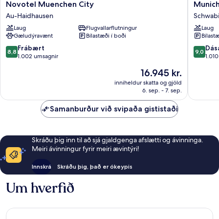
Novotel
Munich
Novotel Muenchen City
Munich
Muenchen
Marriott
Au-Haidhausen
Schwab
City
Hotel
Laug
Flugvallarflutningur
Laug
Au-
Schwab
Gæludýravænt
Bílastæði í boði
Bílastæ
Haidhausen
8.8
9.0
Frábært
Dás
8,8
9,0
af
af
1.002 umsagnir
1.01
10,
10,
Verðið
16.945 kr.
Frábært,
Dásamle
er
1.002
1.010
inniheldur skatta og gjöld
16.945 kr.
6. sep. - 7. sep.
umsagnir
umsagni
Samanburður við svipaða gististaði
Skráðu þig inn til að sjá gjaldgenga afslætti og ávinninga.
Meiri ávinningur fyrir meiri ævintýri!
Innskrá
Skráðu þig, það er ókeypis
Um hverfið