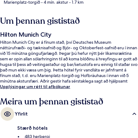
Marienplatz-torgið
- 4 mín. akstur
- 1.7 km
Um þennan gististað
Hilton Munich City
Hilton Munich City er á fínum stað, því Deutsches Museum
náttúrufræði- og tæknisafnið og Bjór- og Oktoberfest-safnið eru í innan
við 15 mínútna göngufjarlægð. Þegar þú hefur nýtt þér líkamsræktina
sem er opin allan sólarhringinn til að koma blóðinu á hreyfingu er gott að
hugsa til þess að veitingastaður og bar/setustofa eru einnig til staðar svo
það mun ekki væsa um þig. Þetta hótel fyrir vandláta er jafnframt á
fínum stað, t.d. eru Marienplatz-torgið og Hofbräuhaus í innan við 5
mínútna akstursfæri. Aðrir gestir hafa sérstaklega sagt að hjálpsamt
starfsfólk sé meðal helstu kosta gististaðarins. Gististaðurinn er stutt frá
Upplýsingar um rétt til afbókunar
almenningssamgöngum: Rosenheimer Platz lestarstöðin er í nokkurra
skrefa fjarlægð og Am Gasteig-sporvagnastoppistöðin er í 6 mínútna
Meira um þennan gististað
göngufjarlægð.
Yfirlit
Stærð hótels
483 herbergi