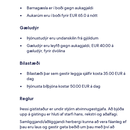
Barnagæsla er í boði gegn aukagjaldi
Aukarúm eru í boði fyrir EUR 65.0 á nótt
Gæludýr
Þjónustudýr eru undanskilin frá gjöldum
Gæludýr eru leyfð gegn aukagjaldi, EUR 40.00 á
gæludýr, fyrir dvölina
Bílastæði
Bílastæði þar sem gestir leggja sjálfir kosta 35.00 EUR á
dag
Þjónusta bílþjóna kostar 50.00 EUR á dag
Reglur
Þessi gististaður er undir stjórn atvinnugestgjafa. Að bjóða
upp á gistingu er hluti af starfi hans, rekstri og aðalfagi.
Samliggjandi/aðliggjandi herbergi kunna að vera fáanleg ef
þau eru laus og gestir geta beðið um þau með því að