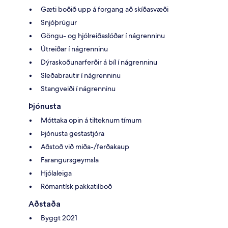
Gæti boðið upp á forgang að skíðasvæði
Snjóþrúgur
Göngu- og hjólreiðaslóðar í nágrenninu
Útreiðar í nágrenninu
Dýraskoðunarferðir á bíl í nágrenninu
Sleðabrautir í nágrenninu
Stangveiði í nágrenninu
Þjónusta
Móttaka opin á tilteknum tímum
Þjónusta gestastjóra
Aðstoð við miða-/ferðakaup
Farangursgeymsla
Hjólaleiga
Rómantísk pakkatilboð
Aðstaða
Byggt 2021