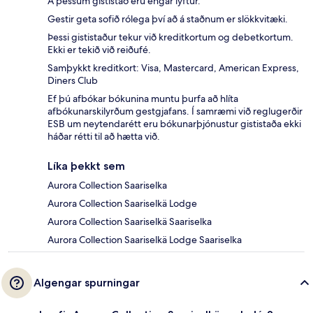
Á þessum gististað eru engar lyftur.
Gestir geta sofið rólega því að á staðnum er slökkvitæki.
Þessi gististaður tekur við kreditkortum og debetkortum.
Ekki er tekið við reiðufé.
Samþykkt kreditkort: Visa, Mastercard, American Express,
Diners Club
Ef þú afbókar bókunina muntu þurfa að hlíta
afbókunarskilyrðum gestgjafans. Í samræmi við reglugerðir
ESB um neytendarétt eru bókunarþjónustur gististaða ekki
háðar rétti til að hætta við.
Líka þekkt sem
Aurora Collection Saariselka
Aurora Collection Saariselkä Lodge
Aurora Collection Saariselkä Saariselka
Aurora Collection Saariselkä Lodge Saariselka
Algengar spurningar