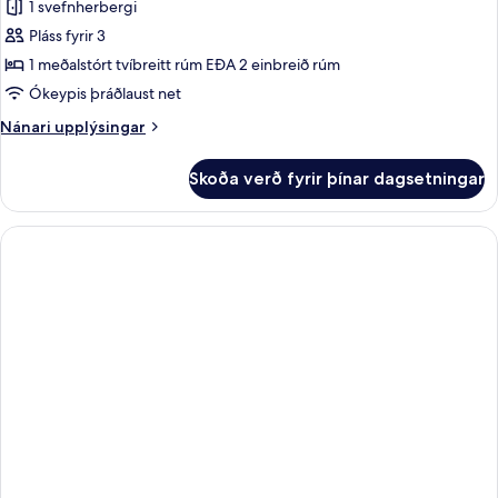
1 svefnherbergi
Pláss fyrir 3
1 meðalstórt tvíbreitt rúm EÐA 2 einbreið rúm
Ókeypis þráðlaust net
Nánari
Nánari upplýsingar
upplýsingar
fyrir
Skoða verð fyrir þínar dagsetningar
Sky
View
Suite