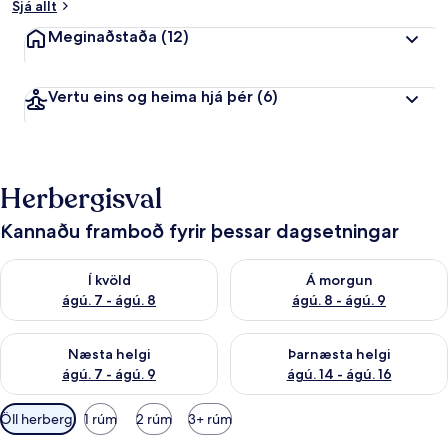
Sjá allt
Meginaðstaða
(12)
Vertu eins og heima hjá þér
(6)
Herbergisval
Kannaðu framboð fyrir þessar dagsetningar
Athuga framboð í kvöld ágú. 7 - ágú. 8
Athuga framboð á morgun ágú.
Í kvöld
Á morgun
ágú. 7 - ágú. 8
ágú. 8 - ágú. 9
Athuga framboð næstu helgi ágú. 7 - ágú. 9
Athuga framboð þarnæstu helgi
Næsta helgi
Þarnæsta helgi
ágú. 7 - ágú. 9
ágú. 14 - ágú. 16
Síur
Öll herbergi
1 rúm
2 rúm
3+ rúm
í