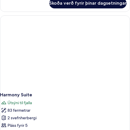
Skoða verð fyrir þínar dagsetningar
Grand
Aurora
Suite
Harmony Suite
Útsýni til fjalla
83 fermetrar
2 svefnherbergi
Pláss fyrir 5