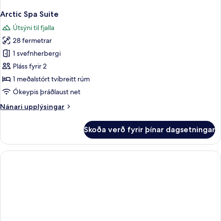
Arctic Spa Suite
Útsýni til fjalla
28 fermetrar
1 svefnherbergi
Pláss fyrir 2
1 meðalstórt tvíbreitt rúm
Ókeypis þráðlaust net
Nánari
Nánari upplýsingar
upplýsingar
fyrir
Skoða verð fyrir þínar dagsetningar
Arctic
Spa
Suite