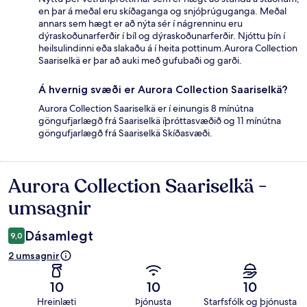
en þar á meðal eru skíðaganga og snjóþrúguganga. Meðal
annars sem hægt er að nýta sér í nágrenninu eru
dýraskoðunarferðir í bíl og dýraskoðunarferðir. Njóttu þín í
heilsulindinni eða slakaðu á í heita pottinum.Aurora Collection
Saariselkä er þar að auki með gufubaði og garði.
Á hvernig svæði er Aurora Collection Saariselkä?
Aurora Collection Saariselkä er í einungis 8 mínútna
göngufjarlægð frá Saariselkä íþróttasvæðið og 11 mínútna
göngufjarlægð frá Saariselkä Skíðasvæði.
Aurora Collection Saariselkä -
Umsagnir
umsagnir
Dásamlegt
9,0
2 umsagnir
10
10
10
Hreinlæti
Þjónusta
Starfsfólk og þjónusta