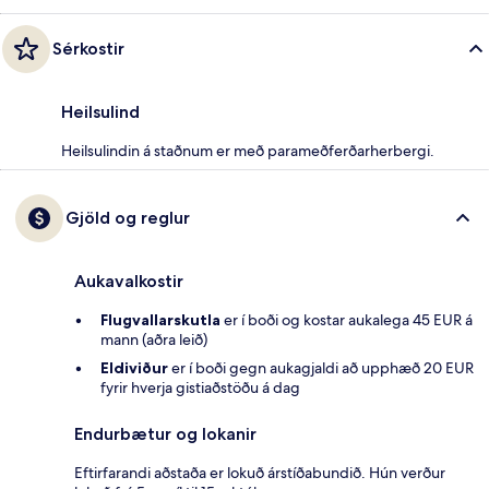
Sérkostir
Heilsulind
Heilsulindin á staðnum er með parameðferðarherbergi.
Gjöld og reglur
Aukavalkostir
Flugvallarskutla
er í boði og kostar aukalega 45 EUR á
mann (aðra leið)
Eldiviður
er í boði gegn aukagjaldi að upphæð 20 EUR
fyrir hverja gistiaðstöðu á dag
Endurbætur og lokanir
Eftirfarandi aðstaða er lokuð árstíðabundið. Hún verður