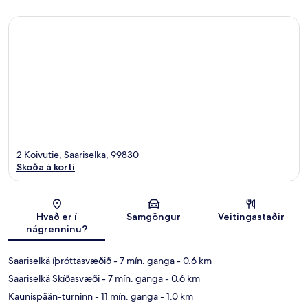
2 Koivutie, Saariselka, 99830
Skoða á korti
Kort
Hvað er í
Samgöngur
Veitingastaðir
nágrenninu?
Saariselkä íþróttasvæðið
- 7 mín. ganga
- 0.6 km
Saariselkä Skíðasvæði
- 7 mín. ganga
- 0.6 km
Kaunispään-turninn
- 11 mín. ganga
- 1.0 km