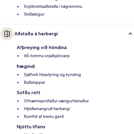
Snjóbrettaaðstaða í nágrenninu
Skíðaleigur
Aðstaða á herbergi
Afþreying við höndina
65-tommu snjallsjónvarp
Þægindi
Sjálfvirk hitastýring og kynding
Baðsloppar
Sofðu rótt
Ofnæmisprófaður sængurfatnaður
Hljóðeinangruð herbergi
Rúmföt af bestu gerð
Njóttu lífsins