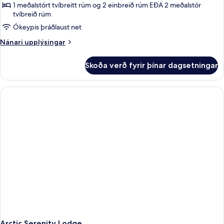
1 meðalstórt tvíbreitt rúm og 2 einbreið rúm EÐA 2 meðalstór
tvíbreið rúm
Ókeypis þráðlaust net
Nánari
Nánari upplýsingar
upplýsingar
fyrir
Skoða verð fyrir þínar dagsetningar
Harmony
Suite
Arctic Serenity Lodge