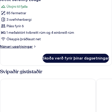
Útsýni til fjalla
85 fermetrar
3 svefnherbergi
Pláss fyrir 6
1 meðalstórt tvíbreitt rúm og 4 einbreið rúm
Ókeypis þráðlaust net
Nánari
Nánari upplýsingar
upplýsingar
fyrir
Skoða verð fyrir þínar dagsetningar
Arctic
Serenity
Lodge
Svipaðir gististaðir
Star Arctic Hotel & Activities
Holiday 