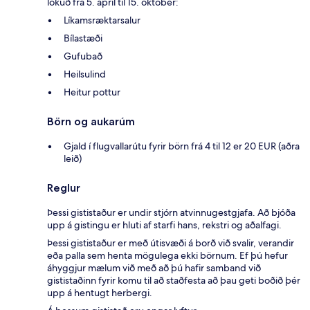
lokuð frá 5. apríl til 15. október:
Líkamsræktarsalur
Bílastæði
Gufubað
Heilsulind
Heitur pottur
Börn og aukarúm
Gjald í flugvallarútu fyrir börn frá 4 til 12 er 20 EUR (aðra
leið)
Reglur
Þessi gististaður er undir stjórn atvinnugestgjafa. Að bjóða
upp á gistingu er hluti af starfi hans, rekstri og aðalfagi.
Þessi gististaður er með útisvæði á borð við svalir, verandir
eða palla sem henta mögulega ekki börnum. Ef þú hefur
áhyggjur mælum við með að þú hafir samband við
gististaðinn fyrir komu til að staðfesta að þau geti boðið þér
upp á hentugt herbergi.