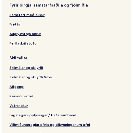
Fyrir birgja, samstarfsaðila og fjölmiðla
Samstarf með okkur
Fréttir
Auglýstu hjá okkur
Ferðaskrifstofur
Skilmálar
Skilmálar og skilyrði
Skilmálar og skilyrði Vrbo
Aðgengi
Persónuvernd
Vafrakökur
Lagalegar upplýsingar / Hafa samband
Viðmiðunarreglur efnis og tilkynningar um efni