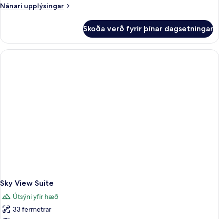
Nánari
Nánari upplýsingar
upplýsingar
fyrir
Skoða verð fyrir þínar dagsetningar
Arctic
Studio
Sky View Suite
Útsýni yfir hæð
33 fermetrar