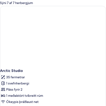
boði
Sýni 7 af 7 herbergjum
fyrir
herbergi
Arctic Studio
35 fermetrar
1 svefnherbergi
Pláss fyrir 2
1 meðalstórt tvíbreitt rúm
Ókeypis þráðlaust net