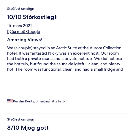
Umsagnir
Staðfest umsögn
10/10 Stórkostlegt
15. mars 2022
Þýða með Google
Amazing Views!
We (a couple) stayed in an Arctic Suite at the Aurora Collection
hotel. It was fantastic! Nicky was an excellent host. Our room
had both a private sauna and a private hot tub. We did not use
the hot tub, but found the sauna delightful, clean, and plenty
hot! The room was functional, clean, and had a small fridge and
a kettle for heating water. The bed was comfortable and, as we
visited in February, it was very warm and cozy. A continental
breakfast was provided, which was fresh and filling. While we
were there the weather cooperated every night and we could
easily watch the aurora from our bed. This was a very special
experience. The hotel is new, and in February 2022 the
Kerstin Kenty, 3 nætur/nátta ferð
reception building was not complete. This did not detract from
our stay, and we look forward to seeing it when we return to the
Aurora Collection! All of the pictures uploaded were taken in the
Staðfest umsögn
parking lot of the hotel January/February 2022.
8/10 Mjög gott