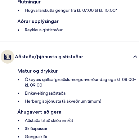
Flutningur
Flugvallarskutla gengur frá kl. 07:00 til kl. 10:00*
Aðrar upplýsingar
Reyklaus gististaður
Aðstaða/þjónusta gististaðar
Matur og drykkur
Ókeypis sjálfsafgreiðslumorgunverður daglega kl. 08:00–
kl. 09:00
Einkaveitingaaðstaða
Herbergisþjónusta (á ákveðnum tímum)
Áhugavert að gera
Aðstaða til að skíða inn/út
Skíðapassar
Gönguskíði