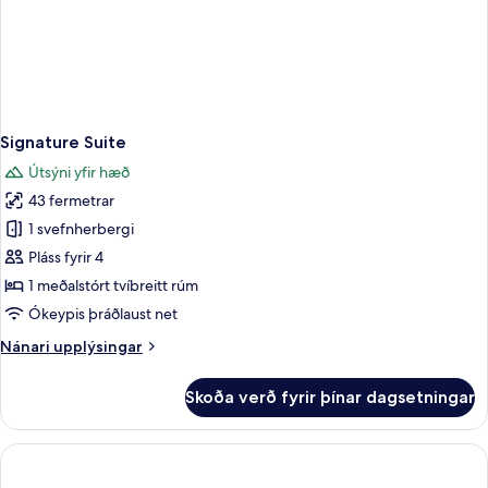
Signature Suite
Útsýni yfir hæð
43 fermetrar
1 svefnherbergi
Pláss fyrir 4
1 meðalstórt tvíbreitt rúm
Ókeypis þráðlaust net
Nánari
Nánari upplýsingar
upplýsingar
fyrir
Skoða verð fyrir þínar dagsetningar
Signature
Suite