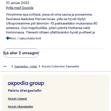
10. janúar 2022
Þýða með Google
Yövyimme spa sviitissä, jossa oli oma sauna ja poreamme.
Saunassa laadukas Harvian kiuas, jolla sai hyvät löylyt.
Ulkoporeamme piti lämmön -15 pakkasellakin mukavassa 40
asteessa. Uusi majoitusliike, joten pientä hiottavaa vielä
toiminnassa. Yleisesti ottaen yllättävänkin hyvät puitteet ja
miellyttävä majoitus. Tähän hintaluokkaan toivoisi kuitenkin
Sini, 1 nætur/nátta ferð
laadukkaampaa aamupalaa. Nyt aamupala oli toisella hotellilla
järjestetty. Mukavaa oli kylpytakki ja tohvelit, jotka tekivät
poreammeeseen sujahtamisesta mukavampaa. Huoneiston
Sjá allar 2 umsagnir
kylpytuotteet, kuten laudeliina laadukkaat. Auto melko ehdoton
kohdetta ajatellen. Autolla saapuville ei kuitenkaan ainakaan
toistaiseksi ole lämpötolppapaikkaa. Katrilta saimme
Saariselka - hótel
Aurora Collection Saariselkä
henkilökohtaista palvelua, kuten ravintolasuositukset ja hän oli
nopeasti tavoitettavissa puhelimitse.
Helstu áfangastaðir
Hotel i Island
Hotel i Bandarikin