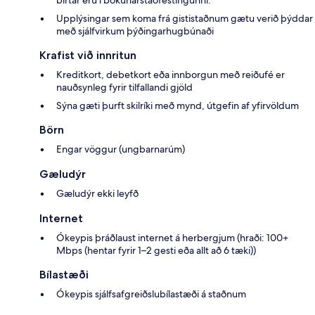
birtar eru í bókunarstaðfestingunni.
Upplýsingar sem koma frá gististaðnum gætu verið þýddar
með sjálfvirkum þýðingarhugbúnaði
Krafist við innritun
Kreditkort, debetkort eða innborgun með reiðufé er
nauðsynleg fyrir tilfallandi gjöld
Sýna gæti þurft skilríki með mynd, útgefin af yfirvöldum
Börn
Engar vöggur (ungbarnarúm)
Gæludýr
Gæludýr ekki leyfð
Internet
Ókeypis þráðlaust internet á herbergjum (hraði: 100+
Mbps (hentar fyrir 1–2 gesti eða allt að 6 tæki))
Bílastæði
Ókeypis sjálfsafgreiðslubílastæði á staðnum