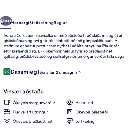
rra
Næsta
114+
Yfirlit
Herbergi
Staðsetning
Reglur
Aurora Collection Saariselkä er með aðstöðu til að skíða inn og út af
gististaðnum og því geturðu einbeitt þér að gönguskíðunum. Á
staðnum er heitur pottur sem nýtist til að láta þreytuna líða úr sér
eftir krefjandi dag. Ekki skemmir heldur fyrir að þráðlaust net,
sjálfsafgreiðslubílastæði og sjálfsafgreiðslumorgunverður (alla daga
á milli kl. 08:00 og kl. 09:00) eru í boði ókeypis. Gufubað og garður
eru meðal þeirra hápunkta sem eru í boði. Skíðapassar eru einnig í
Umsagnir
Dásamlegt
boði.
9,0
Sjá allar 2 umsagnir
9,0 af 10
Ókeypis sjálfsafgreiðslumorgunverðu
Vinsæl aðstaða
Ókeypis morgunverður
Heilsulind
Flugvallarflutningur
Ókeypis bílastæði
Ókeypis þráðlaust net
Loftkæling