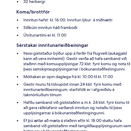
32 herbergi
Koma/brottför
Innritun hefst: kl. 16:00. Innritun lýkur: á miðnætti
Síðbúin innritun háð framboði
Útritunartími er kl. 11:00
Sérstakar innritunarleiðbeiningar
Þessi gististaður býður upp á ferðir frá flugvelli (aukagjald
kann að vera innheimt). Gestir verða að hafa samband við
staðinn með komuupplýsingar 72 klst. fyrir komu og nota til
þess samskiptaupplýsingarnar í bókunarstaðfestingunni.
Móttakan er opin daglega frá kl. 10:00 til kl. 17:00
Gestir munu fá tölvupóst innan 24 klst. fyrir komu með
innritunarleiðbeiningum; starfsfólk er í afgreiðslu á
takmörkuðum tímum
Hafðu samband við gististaðinn a.m.k. 24 klst. fyrir komu til
að gera ráðstafanir varðandi innritun og notaðu til þess
upplýsingarnar á bókunarstaðfestingingunni.
Ef þú ætlar að mæta á staðinn eftir kl. 18:00 skaltu hafa
samband við gististaðinn með tengiliðaupplýsingunum sem