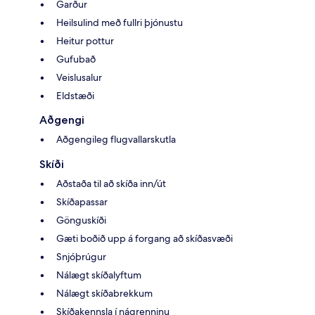
Garður
Heilsulind með fullri þjónustu
Heitur pottur
Gufubað
Veislusalur
Eldstæði
Aðgengi
Aðgengileg flugvallarskutla
Skíði
Aðstaða til að skíða inn/út
Skíðapassar
Gönguskíði
Gæti boðið upp á forgang að skíðasvæði
Snjóþrúgur
Nálægt skíðalyftum
Nálægt skíðabrekkum
Skíðakennsla í nágrenninu