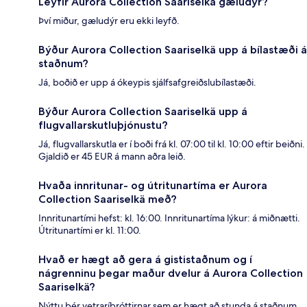
Leyfir Aurora Collection Saariselkä gæludýr?
Því miður, gæludýr eru ekki leyfð.
Býður Aurora Collection Saariselkä upp á bílastæði á
staðnum?
Já, boðið er upp á ókeypis sjálfsafgreiðslubílastæði.
Býður Aurora Collection Saariselkä upp á
flugvallarskutluþjónustu?
Já, flugvallarskutla er í boði frá kl. 07:00 til kl. 10:00 eftir beiðni.
Gjaldið er 45 EUR á mann aðra leið.
Hvaða innritunar- og útritunartíma er Aurora
Collection Saariselkä með?
Innritunartími hefst: kl. 16:00. Innritunartíma lýkur: á miðnætti.
Útritunartími er kl. 11:00.
Hvað er hægt að gera á gististaðnum og í
nágrenninu þegar maður dvelur á Aurora Collection
Saariselkä?
Nýttu þér vetraríþróttirnar sem er hægt að stunda á staðnum,