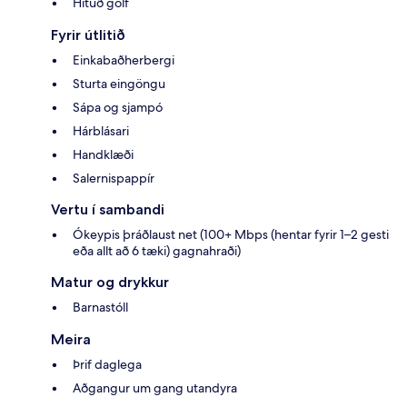
Hituð gólf
Fyrir útlitið
Einkabaðherbergi
Sturta eingöngu
Sápa og sjampó
Hárblásari
Handklæði
Salernispappír
Vertu í sambandi
Ókeypis þráðlaust net (100+ Mbps (hentar fyrir 1–2 gesti
eða allt að 6 tæki) gagnahraði)
Matur og drykkur
Barnastóll
Meira
Þrif daglega
Aðgangur um gang utandyra