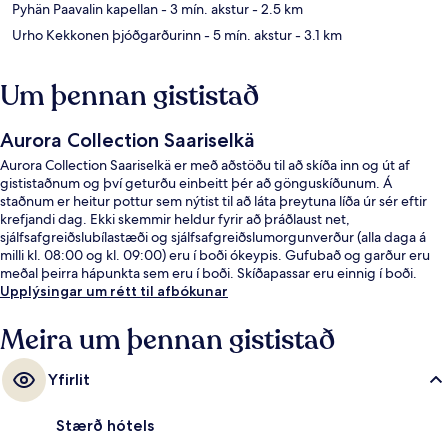
Pyhän Paavalin kapellan
- 3 mín. akstur
- 2.5 km
Urho Kekkonen þjóðgarðurinn
- 5 mín. akstur
- 3.1 km
Um þennan gististað
Aurora Collection Saariselkä
Aurora Collection Saariselkä er með aðstöðu til að skíða inn og út af
gististaðnum og því geturðu einbeitt þér að gönguskíðunum. Á
staðnum er heitur pottur sem nýtist til að láta þreytuna líða úr sér eftir
krefjandi dag. Ekki skemmir heldur fyrir að þráðlaust net,
sjálfsafgreiðslubílastæði og sjálfsafgreiðslumorgunverður (alla daga á
milli kl. 08:00 og kl. 09:00) eru í boði ókeypis. Gufubað og garður eru
meðal þeirra hápunkta sem eru í boði. Skíðapassar eru einnig í boði.
Upplýsingar um rétt til afbókunar
Meira um þennan gististað
Yfirlit
Stærð hótels