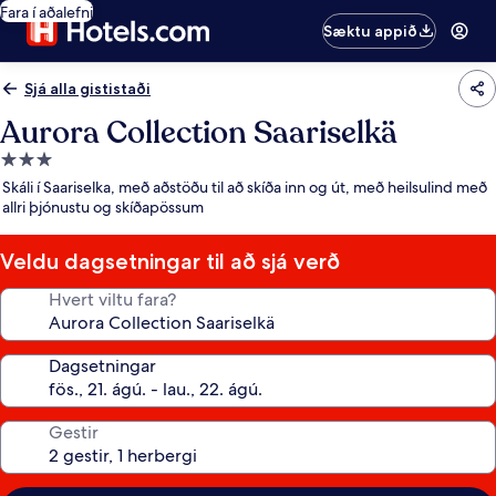
Fara í aðalefni
Sæktu appið
Sjá alla gististaði
Aurora Collection Saariselkä
3.0
stjörnu
Skáli í Saariselka, með aðstöðu til að skíða inn og út, með heilsulind með
gististaður
allri þjónustu og skíðapössum
Veldu dagsetningar til að sjá verð
Hvert viltu fara?
Dagsetningar
Gestir