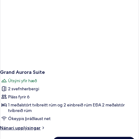
Grand Aurora Suite
Útsýni yfir hæð
2 svefnherbergi
Pláss fyrir 6
1 meðalstórt tvíbreitt rúm og 2 einbreið rúm EÐA 2 meðalstór
tvíbreið rúm
Ókeypis þráðlaust net
Nánari
Nánari upplýsingar
upplýsingar
fyrir