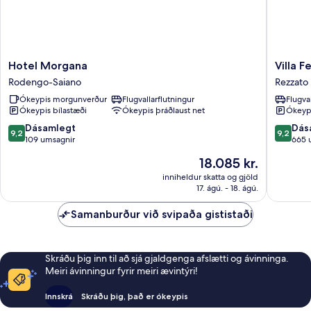
Hotel
Villa
Hotel Morgana
Villa F
Morgana
Fenaroli
Rodengo-Saiano
Rezzato
Rodengo-
Palace
Ókeypis morgunverður
Flugvallarflutningur
Flugva
Saiano
Hotel
Ókeypis bílastæði
Ókeypis þráðlaust net
Ókeypi
Rezzato
9.2
9.2
Dásamlegt
Dás
9,2
9,2
af
af
109 umsagnir
665 
10,
10,
Verðið
18.085 kr.
Dásamlegt,
Dásamle
er
109
665
inniheldur skatta og gjöld
18.085 kr.
17. ágú. - 18. ágú.
umsagnir
umsagni
Samanburður við svipaða gististaði
Skráðu þig inn til að sjá gjaldgenga afslætti og ávinninga.
Meiri ávinningur fyrir meiri ævintýri!
Innskrá
Skráðu þig, það er ókeypis