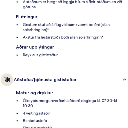
Á staðnum er hægt að leggja bílum á fleiri stöðum en við
götuna
Flutningur
Gestum skutlað á flugvöll samkvæmt beiðni (allan
sólarhringinn)*
Akstur frá lestarstöð í boði allan sólarhringinn*
Aðrar upplýsingar
Reyklaus gististaður
Aðstaða/þjónusta gististaðar
Matur og drykkur
Ókeypis morgunverðarhlaðborð daglega kl. 07:30–kl.
10:30
4 veitingastaðir
Bar/setustofa
Einkalautarferðir