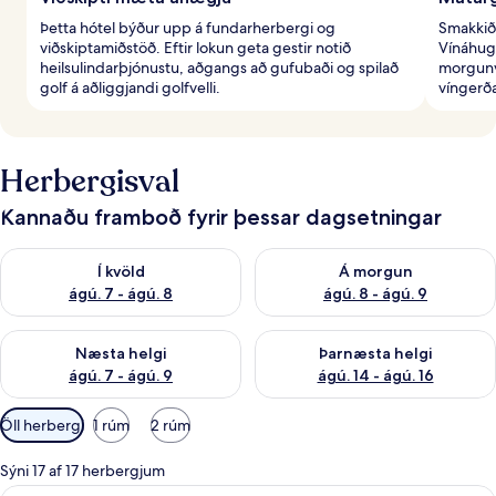
Þetta hótel býður upp á fundarherbergi og
Smakkið 
viðskiptamiðstöð. Eftir lokun geta gestir notið
Vínáhug
heilsulindarþjónustu, aðgangs að gufubaði og spilað
morgunv
golf á aðliggjandi golfvelli.
víngerð
Herbergisval
Kannaðu framboð fyrir þessar dagsetningar
Athuga framboð í kvöld ágú. 7 - ágú. 8
Athuga framboð á morgun ágú.
Í kvöld
Á morgun
ágú. 7 - ágú. 8
ágú. 8 - ágú. 9
Athuga framboð næstu helgi ágú. 7 - ágú. 9
Athuga framboð þarnæstu helgi
Næsta helgi
Þarnæsta helgi
ágú. 7 - ágú. 9
ágú. 14 - ágú. 16
Síur
Öll herbergi
1 rúm
2 rúm
í
boði
Sýni 17 af 17 herbergjum
fyrir
Superior-herbergi | Rúmföt af bestu ge