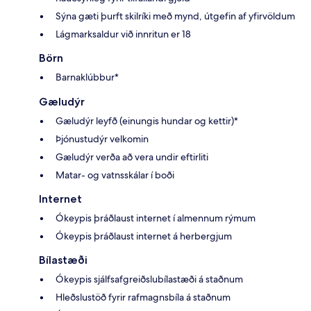
Sýna gæti þurft skilríki með mynd, útgefin af yfirvöldum
Lágmarksaldur við innritun er 18
Börn
Barnaklúbbur*
Gæludýr
Gæludýr leyfð (einungis hundar og kettir)*
Þjónustudýr velkomin
Gæludýr verða að vera undir eftirliti
Matar- og vatnsskálar í boði
Internet
Ókeypis þráðlaust internet í almennum rýmum
Ókeypis þráðlaust internet á herbergjum
Bílastæði
Ókeypis sjálfsafgreiðslubílastæði á staðnum
Hleðslustöð fyrir rafmagnsbíla á staðnum