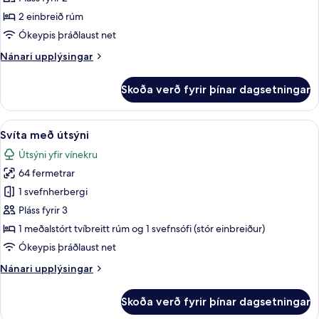
herbergi
2 einbreið rúm
fyrir
Ókeypis þráðlaust net
tvo,
Nánari
Nánari upplýsingar
tvö
upplýsingar
rúm
fyrir
Skoða verð fyrir þínar dagsetningar
Premium-
herbergi
fyrir
Skoða
Svíta með útsýni | Rúmföt af bestu ger
4
tvo,
Svíta með útsýni
allar
tvö
Útsýni yfir vínekru
rúm
myndir
64 fermetrar
fyrir
Svíta
1 svefnherbergi
með
Pláss fyrir 3
útsýni
1 meðalstórt tvíbreitt rúm og 1 svefnsófi (stór einbreiður)
Ókeypis þráðlaust net
Nánari
Nánari upplýsingar
upplýsingar
fyrir
Skoða verð fyrir þínar dagsetningar
Svíta
með