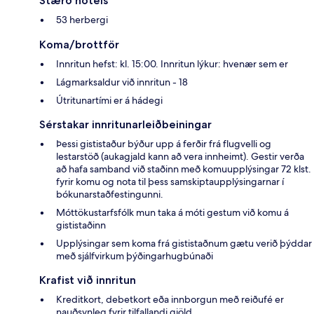
Stærð hótels
53 herbergi
Koma/brottför
Innritun hefst: kl. 15:00. Innritun lýkur: hvenær sem er
Lágmarksaldur við innritun - 18
Útritunartími er á hádegi
Sérstakar innritunarleiðbeiningar
Þessi gististaður býður upp á ferðir frá flugvelli og
lestarstöð (aukagjald kann að vera innheimt). Gestir verða
að hafa samband við staðinn með komuupplýsingar 72 klst.
fyrir komu og nota til þess samskiptaupplýsingarnar í
bókunarstaðfestingunni.
Móttökustarfsfólk mun taka á móti gestum við komu á
gististaðinn
Upplýsingar sem koma frá gististaðnum gætu verið þýddar
með sjálfvirkum þýðingarhugbúnaði
Krafist við innritun
Kreditkort, debetkort eða innborgun með reiðufé er
nauðsynleg fyrir tilfallandi gjöld