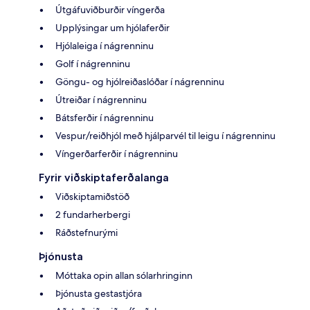
Útgáfuviðburðir víngerða
Upplýsingar um hjólaferðir
Hjólaleiga í nágrenninu
Golf í nágrenninu
Göngu- og hjólreiðaslóðar í nágrenninu
Útreiðar í nágrenninu
Bátsferðir í nágrenninu
Vespur/reiðhjól með hjálparvél til leigu í nágrenninu
Víngerðarferðir í nágrenninu
Fyrir viðskiptaferðalanga
Viðskiptamiðstöð
2 fundarherbergi
Ráðstefnurými
Þjónusta
Móttaka opin allan sólarhringinn
Þjónusta gestastjóra