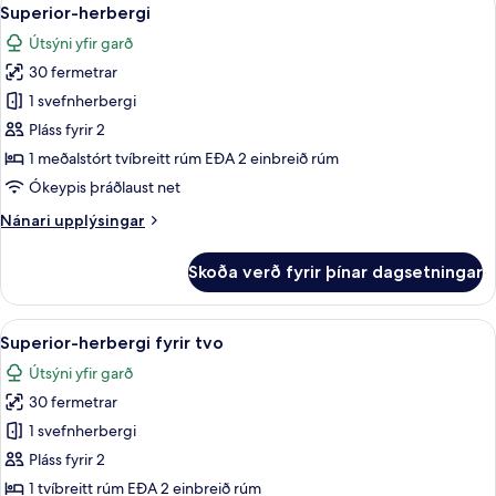
Skoða
5
Superior-herbergi
herbergi
allar
Útsýni yfir garð
myndir
30 fermetrar
fyrir
Superior-
1 svefnherbergi
herbergi
Pláss fyrir 2
1 meðalstórt tvíbreitt rúm EÐA 2 einbreið rúm
Ókeypis þráðlaust net
Nánari
Nánari upplýsingar
upplýsingar
fyrir
Skoða verð fyrir þínar dagsetningar
Superior-
herbergi
Skoða
Superior-herbergi fyrir tvo | Rúmföt a
5
Superior-herbergi fyrir tvo
allar
Útsýni yfir garð
myndir
30 fermetrar
fyrir
Superior-
1 svefnherbergi
herbergi
Pláss fyrir 2
fyrir
1 tvíbreitt rúm EÐA 2 einbreið rúm