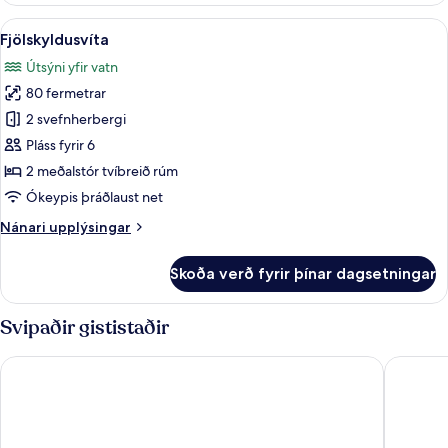
útsýni
Skoða
Fjölskyldusvíta | Rúmföt af bestu gerð,
5
Fjölskyldusvíta
allar
Útsýni yfir vatn
myndir
80 fermetrar
fyrir
Fjölskyldusvíta
2 svefnherbergi
Pláss fyrir 6
2 meðalstór tvíbreið rúm
Ókeypis þráðlaust net
Nánari
Nánari upplýsingar
upplýsingar
fyrir
Skoða verð fyrir þínar dagsetningar
Fjölskyldusvíta
Svipaðir gististaðir
Hotel Morgana
Villa Fen