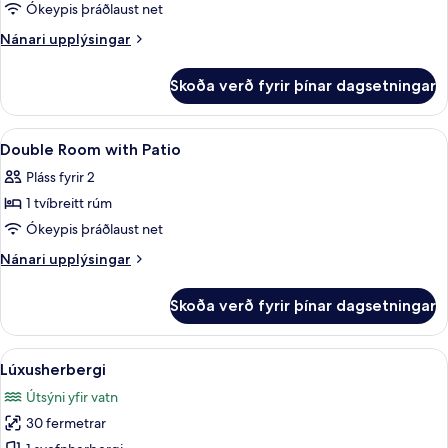
Premium
Ókeypis þráðlaust net
Twin
Nánari
Nánari upplýsingar
Room
upplýsingar
fyrir
Skoða verð fyrir þínar dagsetningar
Premium
Twin
Room
Skoða
Rúmföt af bestu gerð, míníbar, öryggis
4
Double Room with Patio
allar
Pláss fyrir 2
myndir
1 tvíbreitt rúm
fyrir
Double
Ókeypis þráðlaust net
Room
Nánari
Nánari upplýsingar
with
upplýsingar
fyrir
Patio
Skoða verð fyrir þínar dagsetningar
Double
Room
with
Skoða
Lúxusherbergi | Rúmföt af bestu gerð, 
5
Patio
Lúxusherbergi
allar
Útsýni yfir vatn
myndir
30 fermetrar
fyrir