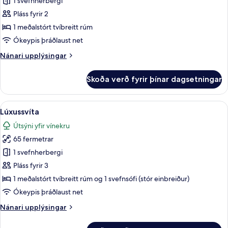
Lúxusherbergi
1 svefnherbergi
Pláss fyrir 2
1 meðalstórt tvíbreitt rúm
Ókeypis þráðlaust net
Nánari
Nánari upplýsingar
upplýsingar
fyrir
Skoða verð fyrir þínar dagsetningar
Lúxusherbergi
Skoða
Lúxussvíta | Rúmföt af bestu gerð, mín
5
Lúxussvíta
allar
Útsýni yfir vínekru
myndir
65 fermetrar
fyrir
Lúxussvíta
1 svefnherbergi
Pláss fyrir 3
1 meðalstórt tvíbreitt rúm og 1 svefnsófi (stór einbreiður)
Ókeypis þráðlaust net
Nánari
Nánari upplýsingar
upplýsingar
fyrir