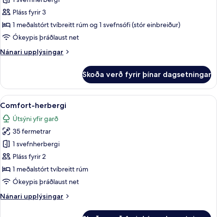
Executive-
svíta
Pláss fyrir 3
1 meðalstórt tvíbreitt rúm og 1 svefnsófi (stór einbreiður)
Ókeypis þráðlaust net
Nánari
Nánari upplýsingar
upplýsingar
fyrir
Skoða verð fyrir þínar dagsetningar
Executive-
svíta
Skoða
Comfort-herbergi | Verönd/útipallur
3
Comfort-herbergi
allar
Útsýni yfir garð
myndir
35 fermetrar
fyrir
Comfort-
1 svefnherbergi
herbergi
Pláss fyrir 2
1 meðalstórt tvíbreitt rúm
Ókeypis þráðlaust net
Nánari
Nánari upplýsingar
upplýsingar
fyrir