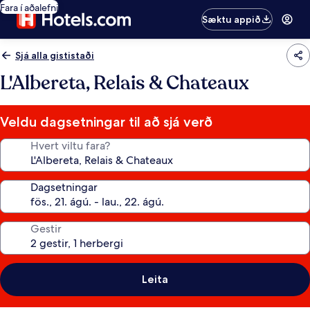
Fara í aðalefni
Sæktu appið
Sjá alla gististaði
L'Albereta, Relais & Chateaux
Veldu dagsetningar til að sjá verð
Hvert viltu fara?
Dagsetningar
Gestir
Leita