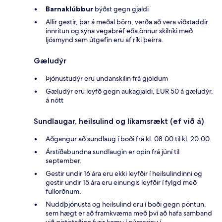
Barnaklúbbur
býðst gegn gjaldi
Allir gestir, þar á meðal börn, verða að vera viðstaddir
innritun og sýna vegabréf eða önnur skilríki með
ljósmynd sem útgefin eru af ríki þeirra.
Gæludýr
Þjónustudýr eru undanskilin frá gjöldum
Gæludýr eru leyfð gegn aukagjaldi, EUR 50 á gæludýr,
á nótt
Sundlaugar, heilsulind og líkamsrækt (ef við á)
Aðgangur að sundlaug í boði frá kl. 08:00 til kl. 20:00.
Árstíðabundna sundlaugin er opin frá júní til
september.
Gestir undir 16 ára eru ekki leyfðir í heilsulindinni og
gestir undir 15 ára eru einungis leyfðir í fylgd með
fullorðnum.
Nuddþjónusta og heilsulind eru í boði gegn pöntun,
sem hægt er að framkvæma með því að hafa samband
við gististaðinn fyrir komu í númerinu í