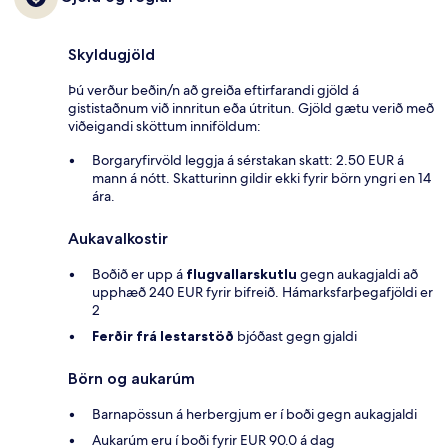
Skyldugjöld
Þú verður beðin/n að greiða eftirfarandi gjöld á
gististaðnum við innritun eða útritun. Gjöld gætu verið með
viðeigandi sköttum inniföldum:
Borgaryfirvöld leggja á sérstakan skatt: 2.50 EUR á
mann á nótt. Skatturinn gildir ekki fyrir börn yngri en 14
ára.
Aukavalkostir
Boðið er upp á
flugvallarskutlu
gegn aukagjaldi að
upphæð 240 EUR fyrir bifreið. Hámarksfarþegafjöldi er
2
Ferðir frá lestarstöð
bjóðast gegn gjaldi
Börn og aukarúm
Barnapössun á herbergjum er í boði gegn aukagjaldi
Aukarúm eru í boði fyrir EUR 90.0 á dag