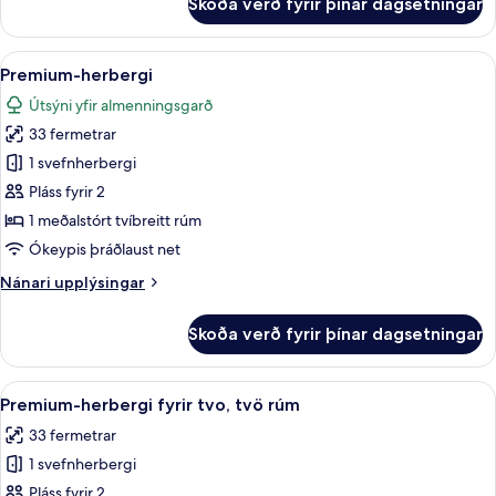
Skoða verð fyrir þínar dagsetningar
Comfort-
herbergi
Skoða
Premium-herbergi | Rúmföt af bestu ge
4
Premium-herbergi
allar
Útsýni yfir almenningsgarð
myndir
33 fermetrar
fyrir
Premium-
1 svefnherbergi
herbergi
Pláss fyrir 2
1 meðalstórt tvíbreitt rúm
Ókeypis þráðlaust net
Nánari
Nánari upplýsingar
upplýsingar
fyrir
Skoða verð fyrir þínar dagsetningar
Premium-
herbergi
Skoða
Premium-herbergi fyrir tvo, tvö rúm | 
4
Premium-herbergi fyrir tvo, tvö rúm
allar
33 fermetrar
myndir
1 svefnherbergi
fyrir
Premium-
Pláss fyrir 2