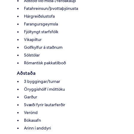
Aðstoð við miða-/ferðakaup
Fatahreinsun/þvottaþjónusta
Hárgreiðslustofa
Farangursgeymsla
Fjöltyngt starfsfólk
Vikapiltur
Golfkylfur á staðnum
Sólstólar
Rómantísk pakkatilboð
Aðstaða
3 byggingar/turnar
Öryggishólf í móttöku
Garður
Svæði fyrir lautarferðir
Verönd
Bókasafn
Arinn í anddyri