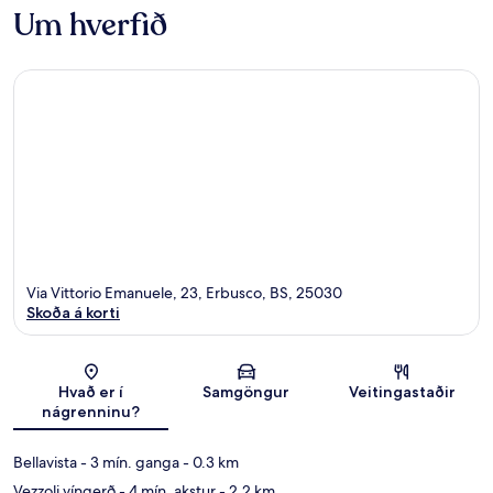
Um hverfið
Via Vittorio Emanuele, 23, Erbusco, BS, 25030
Skoða á korti
Kort
Hvað er í
Samgöngur
Veitingastaðir
nágrenninu?
Bellavista
- 3 mín. ganga
- 0.3 km
Vezzoli víngerð
- 4 mín. akstur
- 2.2 km