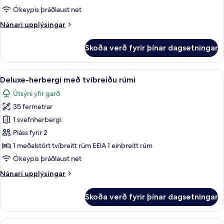
tvo
Ókeypis þráðlaust net
Nánari
Nánari upplýsingar
upplýsingar
fyrir
Skoða verð fyrir þínar dagsetningar
Superior-
herbergi
fyrir
Skoða
Deluxe-herbergi með tvíbreiðu rúmi | 
4
tvo
Deluxe-herbergi með tvíbreiðu rúmi
allar
Útsýni yfir garð
myndir
35 fermetrar
fyrir
Deluxe-
1 svefnherbergi
herbergi
Pláss fyrir 2
með
1 meðalstórt tvíbreitt rúm EÐA 1 einbreitt rúm
tvíbreiðu
Ókeypis þráðlaust net
rúmi
Nánari
Nánari upplýsingar
upplýsingar
fyrir
Skoða verð fyrir þínar dagsetningar
Deluxe-
herbergi
með
Skoða
Svíta | Rúmföt af bestu gerð, míníbar, 