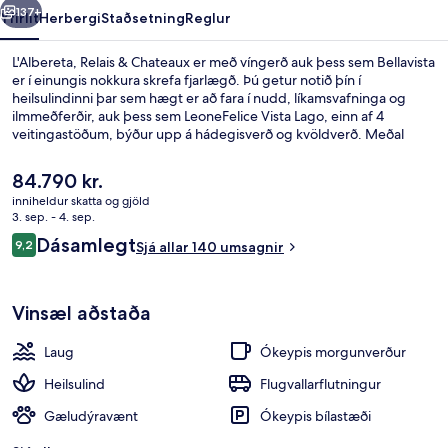
137+
Yfirlit
Herbergi
Staðsetning
Reglur
L'Albereta, Relais & Chateaux er með víngerð auk þess sem Bellavista
er í einungis nokkura skrefa fjarlægð. Þú getur notið þín í
heilsulindinni þar sem hægt er að fara í nudd, líkamsvafninga og
ilmmeðferðir, auk þess sem LeoneFelice Vista Lago, einn af 4
veitingastöðum, býður upp á hádegisverð og kvöldverð. Meðal
annarra þæginda á þessu hóteli fyrir vandláta eru innilaug,
bar/setustofa og líkamsræktaraðstaða.
Núverandi
84.790 kr.
verð
inniheldur skatta og gjöld
er
3. sep. - 4. sep.
Aðstaða á gististað
84.790 kr.
Umsagnir
Dásamlegt
9,2
Sjá allar 140 umsagnir
9,2 af 10
Vinsæl aðstaða
Laug
Ókeypis morgunverður
Heilsulind
Flugvallarflutningur
Gæludýravænt
Ókeypis bílastæði