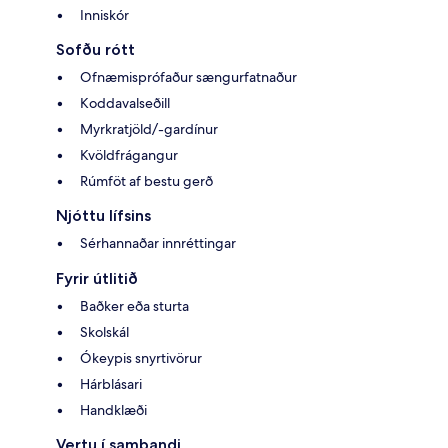
Inniskór
Sofðu rótt
Ofnæmisprófaður sængurfatnaður
Koddavalseðill
Myrkratjöld/-gardínur
Kvöldfrágangur
Rúmföt af bestu gerð
Njóttu lífsins
Sérhannaðar innréttingar
Fyrir útlitið
Baðker eða sturta
Skolskál
Ókeypis snyrtivörur
Hárblásari
Handklæði
Vertu í sambandi