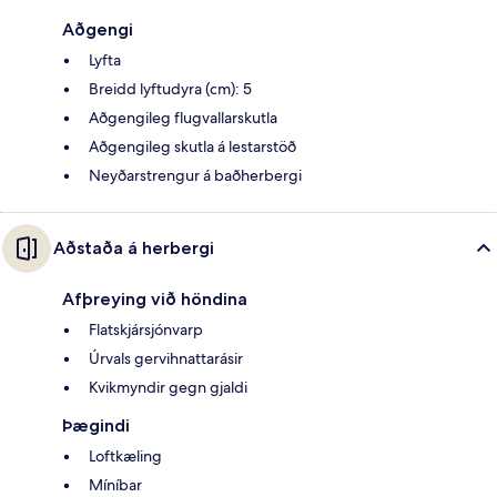
Aðgengi
Lyfta
Breidd lyftudyra (cm): 5
Aðgengileg flugvallarskutla
Aðgengileg skutla á lestarstöð
Neyðarstrengur á baðherbergi
Aðstaða á herbergi
Afþreying við höndina
Flatskjársjónvarp
Úrvals gervihnattarásir
Kvikmyndir gegn gjaldi
Þægindi
Loftkæling
Míníbar