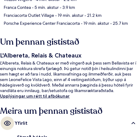
Franca Contea
- 5 mín. akstur
- 3.9 km
Franciacorta Outlet Village
- 19 mín. akstur
- 21.2 km
Porsche Experience Center Franciacorta
- 19 mín. akstur
- 25.7 km
Um þennan gististað
L'Albereta, Relais & Chateaux
L'Albereta, Relais & Chateaux er með víngerð auk þess sem Bellavista er í
einungis nokkura skrefa fjarlægð. Þú getur notið þín í heilsulindinni þar
sem hægt er að fara í nudd, líkamsvafninga og ilmmeðferðir, auk þess
sem LeoneFelice Vista Lago, einn af 4 veitingastöðum, býður upp á
hádegisverð og kvöldverð. Meðal annarra þæginda á þessu hóteli fyrir
vandláta eru innilaug, bar/setustofa og líkamsræktaraðstaða.
Upplýsingar um rétt til afbókunar
Meira um þennan gististað
Yfirlit