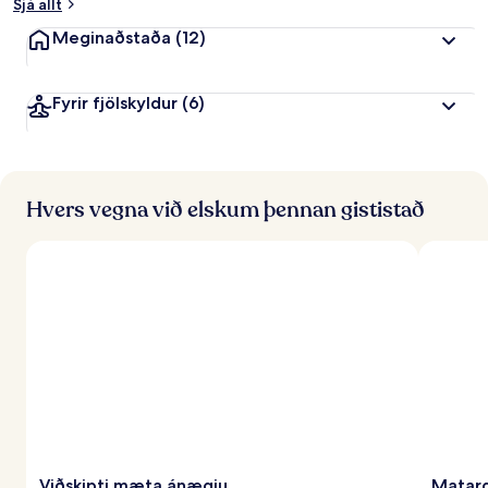
Sjá allt
Meginaðstaða
(12)
Fyrir fjölskyldur
(6)
Hvers vegna við elskum þennan gististað
Viðskipti mæta ánægju
Matarg