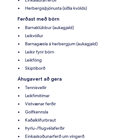
Herbergisþjónusta (síðla kvölds)
Ferðast með börn
Barnaklúbbur (aukagjald)
Leikvöllur
Barnagæsla á herbergjum (aukagjald)
Leikir fyrir börn
Leikföng
Skiptiborð
Áhugavert að gera
Tennisvellir
Leikfimitímar
Vistvænar ferðir
Golfkennsla
Kaðalklifurbraut
Þyrlu-/flugvélaferðir
Einkaskoðunarferð um víngerð