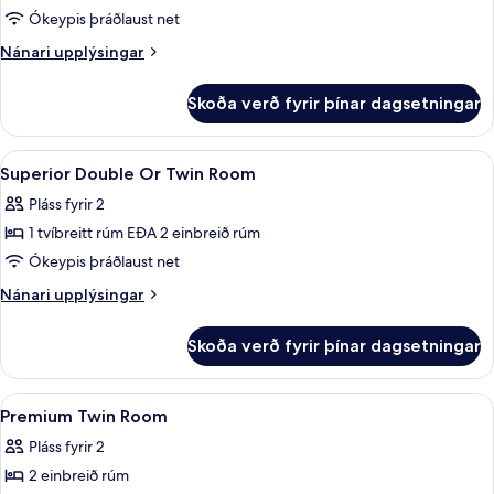
Ókeypis þráðlaust net
Nánari
Nánari upplýsingar
upplýsingar
fyrir
Skoða verð fyrir þínar dagsetningar
Junior-
svíta
Skoða
Rúmföt af bestu gerð, míníbar, öryggis
6
Superior Double Or Twin Room
allar
Pláss fyrir 2
myndir
1 tvíbreitt rúm EÐA 2 einbreið rúm
fyrir
Superior
Ókeypis þráðlaust net
Double
Nánari
Nánari upplýsingar
Or
upplýsingar
fyrir
Twin
Skoða verð fyrir þínar dagsetningar
Superior
Room
Double
Or
Skoða
Rúmföt af bestu gerð, míníbar, öryggis
4
Twin
Premium Twin Room
allar
Room
Pláss fyrir 2
myndir
2 einbreið rúm
fyrir