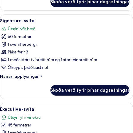
Skoða verð fyrir þínar dagsetningar
Lúxussvíta
Skoða
Signature-svíta | Rúmföt af bestu gerð
7
Signature-svíta
allar
Útsýni yfir hæð
myndir
60 fermetrar
fyrir
Signature-
1 svefnherbergi
svíta
Pláss fyrir 3
1 meðalstórt tvíbreitt rúm og 1 stórt einbreitt rúm
Ókeypis þráðlaust net
Nánari
Nánari upplýsingar
upplýsingar
fyrir
Skoða verð fyrir þínar dagsetningar
Signature-
svíta
Skoða
Executive-svíta | Rúmföt af bestu gerð
8
Executive-svíta
allar
Útsýni yfir vínekru
myndir
45 fermetrar
fyrir
1 svefnherbergi