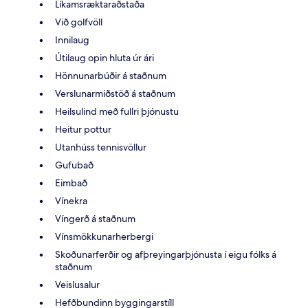
Líkamsræktaraðstaða
Við golfvöll
Innilaug
Útilaug opin hluta úr ári
Hönnunarbúðir á staðnum
Verslunarmiðstöð á staðnum
Heilsulind með fullri þjónustu
Heitur pottur
Utanhúss tennisvöllur
Gufubað
Eimbað
Vínekra
Víngerð á staðnum
Vínsmökkunarherbergi
Skoðunarferðir og afþreyingarþjónusta í eigu fólks á
staðnum
Veislusalur
Hefðbundinn byggingarstíll