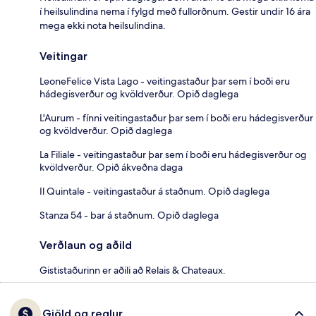
í heilsulindina nema í fylgd með fullorðnum. Gestir undir 16 ára
mega ekki nota heilsulindina.
Veitingar
LeoneFelice Vista Lago - veitingastaður þar sem í boði eru
hádegisverður og kvöldverður. Opið daglega
L'Aurum - fínni veitingastaður þar sem í boði eru hádegisverður
og kvöldverður. Opið daglega
La Filiale - veitingastaður þar sem í boði eru hádegisverður og
kvöldverður. Opið ákveðna daga
Il Quintale - veitingastaður á staðnum. Opið daglega
Stanza 54 - bar á staðnum. Opið daglega
Verðlaun og aðild
Gististaðurinn er aðili að Relais & Chateaux.
Gjöld og reglur