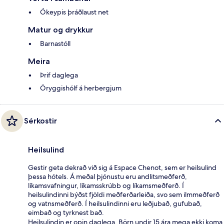
Ókeypis þráðlaust net
Matur og drykkur
Barnastóll
Meira
Þrif daglega
Öryggishólf á herbergjum
Sérkostir
Heilsulind
Gestir geta dekrað við sig á Espace Chenot, sem er heilsulind
þessa hótels. Á meðal þjónustu eru andlitsmeðferð,
líkamsvafningur, líkamsskrúbb og líkamsmeðferð. Í
heilsulindinni býðst fjöldi meðferðarleiða, svo sem ilmmeðferð
og vatnsmeðferð. Í heilsulindinni eru leðjubað, gufubað,
eimbað og tyrknest bað.
Heilsulindin er opin daglega. Börn undir 15 ára mega ekki koma