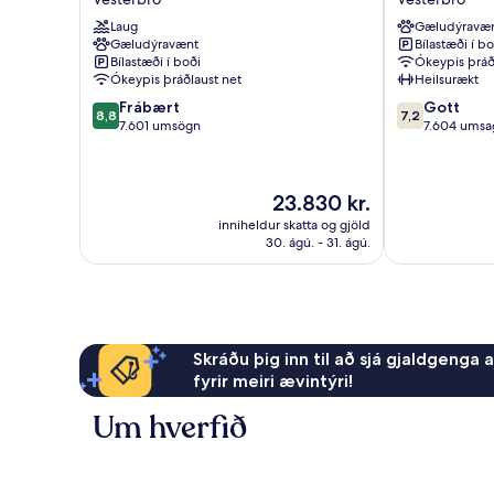
Vesterbro
Vesterbro
Laug
Gæludýravæ
Gæludýravænt
Bílastæði í bo
Bílastæði í boði
Ókeypis þráð
Ókeypis þráðlaust net
Heilsurækt
8.8
7.2
Frábært
Gott
8,8
7,2
af
af
7.601 umsögn
7.604 umsa
10,
10,
Frábært,
Gott,
7.601
7.604
Verðið
23.830 kr.
umsögn
umsagnir
er
inniheldur skatta og gjöld
23.830 kr.
30. ágú. - 31. ágú.
Skráðu þig inn til að sjá gjaldgenga 
fyrir meiri ævintýri!
Um hverfið