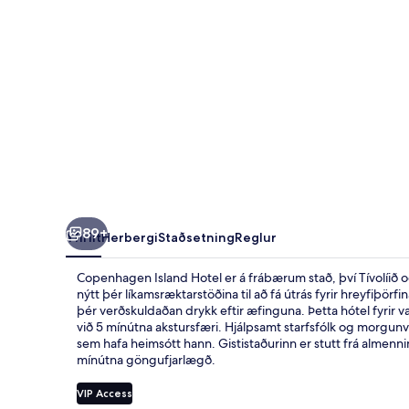
89+
Yfirlit
Herbergi
Staðsetning
Reglur
Copenhagen Island Hotel er á frábærum stað, því Tívolíið o
nýtt þér líkamsræktarstöðina til að fá útrás fyrir hreyfiþör
þér verðskuldaðan drykk eftir æfinguna. Þetta hótel fyrir va
við 5 mínútna akstursfæri. Hjálpsamt starfsfólk og morgunv
sem hafa heimsótt hann. Gististaðurinn er stutt frá alme
mínútna göngufjarlægð.
VIP Access