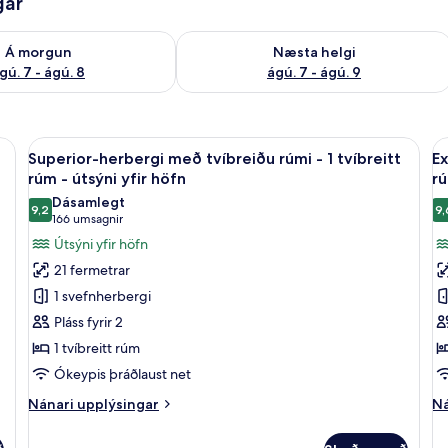
gar
ð á morgun ágú. 7 - ágú. 8
Athuga framboð næstu helgi ágú. 7 - 
Á morgun
Næsta helgi
gú. 7 - ágú. 8
ágú. 7 - ágú. 9
Skoða
Superior-herbergi með tvíbreiðu rúmi -
S
14
Superior-herbergi með tvíbreiðu rúmi - 1 tvíbreitt
Ex
allar
al
rúm - útsýni yfir höfn
r
myndir
m
Dásamlegt
9,2
9,
fyrir
fy
9,2 af 10
(166
166 umsagnir
Superior-
E
umsagnir)
Útsýni yfir höfn
herbergi
h
21 fermetrar
með
m
1 svefnherbergi
tvíbreiðu
t
Pláss fyrir 2
rúmi
r
1 tvíbreitt rúm
-
-
Ókeypis þráðlaust net
1
1
tvíbreitt
tv
Nánari
Ná
Nánari upplýsingar
Ná
rúm
upplýsingar
r
up
fyrir
fy
-