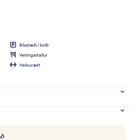
bergi með tvíbreiðu rúmi - 1 tvíbreitt rúm | Útsýni af svölum
Bílastæði í boði
Veitingastaður
Heilsurækt
að