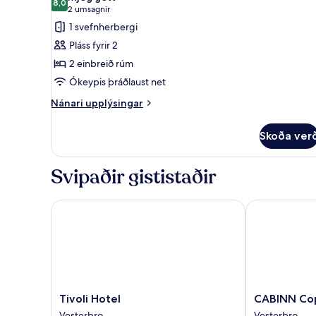
myndir
8,0
8,0 af 10
(2
2 umsagnir
fyrir
umsagnir)
1 svefnherbergi
Twin
Pláss fyrir 2
Room
2 einbreið rúm
Ókeypis þráðlaust net
Nánari
Nánari upplýsingar
upplýsingar
fyrir
Skoða ver
Twin
Room
Svipaðir gististaðir
Tivoli Hotel
CABINN Cop
Tivoli
CABINN
Tivoli Hotel
CABINN Co
Hotel
Copenhagen
Vesterbro
Vesterbro