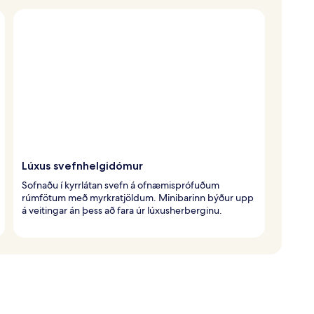
Lúxus svefnhelgidómur
Sofnaðu í kyrrlátan svefn á ofnæmisprófuðum
rúmfötum með myrkratjöldum. Minibarinn býður upp
á veitingar án þess að fara úr lúxusherberginu.