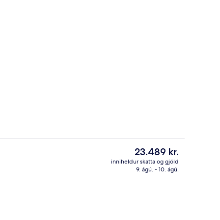
llur
Morgunverðarhlaðborð daglega gegn
Núverandi
23.489 kr.
verð
inniheldur skatta og gjöld
er
9. ágú. - 10. ágú.
ergi með tvíbreiðu rúmi - 1 tvíbreitt rúm - útsýni yfir höfn | Útsýni að strön
Verönd/útipallur
23.489 kr.