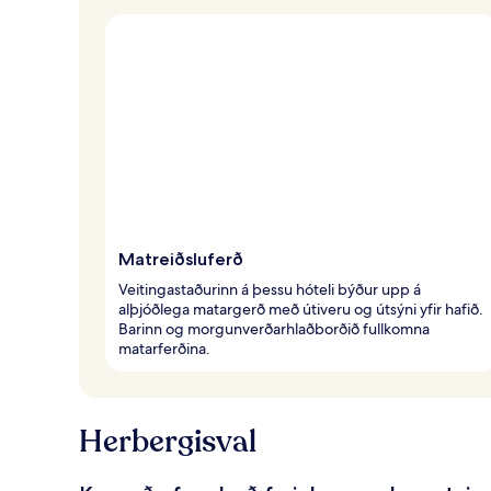
Matreiðsluferð
Veitingastaðurinn á þessu hóteli býður upp á
alþjóðlega matargerð með útiveru og útsýni yfir hafið.
Barinn og morgunverðarhlaðborðið fullkomna
matarferðina.
Herbergisval