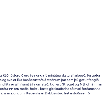
Verönd/útipa
g Ráðhústorgið eru í einungis 5 mínútna akstursfjarlægð. Þú getur
fina og svo er líka bar/setustofa á staðnum þar sem þú getur fengið
ndláta er jafnframt á fínum stað, t.d. eru Strøget og Nýhöfn í innan
Superior-herb
erðurinn eru meðal helstu kosta gististaðarins að mati ferðamanna
nningssamgöngum: København Dybbølsbro lestarstöðin er í 5