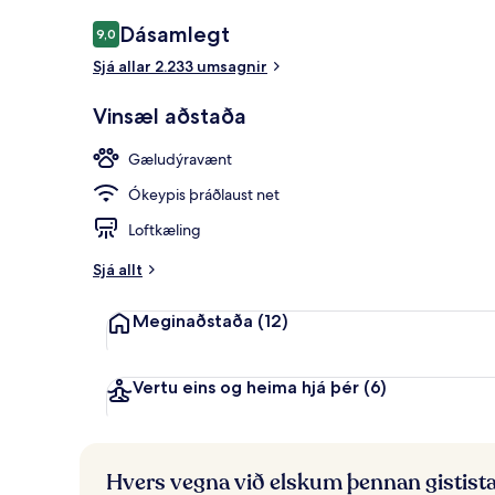
Executive-her
Umsagnir
Dásamlegt
9,0
9,0 af 10
Sjá allar 2.233 umsagnir
Vinsæl aðstaða
Gæludýravænt
Ókeypis þráðlaust net
Loftkæling
Sjá allt
Meginaðstaða
(12)
Vertu eins og heima hjá þér
(6)
Hvers vegna við elskum þennan gistist