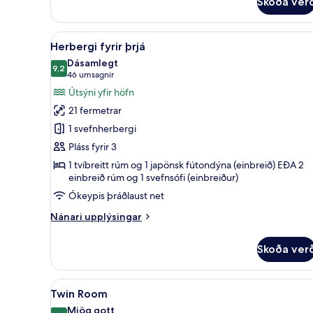
Skoða ver
herbergi
með
tvíbreiðu
Skoða
Herbergi fyrir þrjá | Ofnæmisp
rúmi
11
Herbergi fyrir þrjá
allar
Dásamlegt
myndir
9,2
9,2 af 10
(46
46 umsagnir
fyrir
umsagnir)
Útsýni yfir höfn
Herbergi
21 fermetrar
fyrir
1 svefnherbergi
þrjá
Pláss fyrir 3
1 tvíbreitt rúm og 1 japönsk fútondýna (einbreið) EÐA 2
einbreið rúm og 1 svefnsófi (einbreiður)
Ókeypis þráðlaust net
Nánari
Nánari upplýsingar
upplýsingar
fyrir
Skoða ver
Herbergi
fyrir
þrjá
Skoða
Borgarsýn
8
Twin Room
allar
Mjög gott