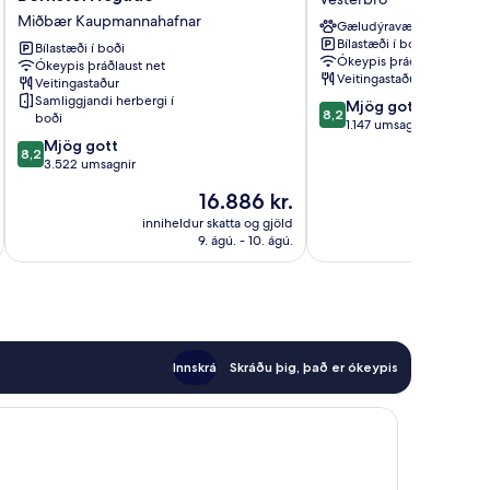
Bernstorffsgade
Vesterbro
Miðbær Kaupmannahafnar
Gæludýravænt
Miðbær
Bílastæði í boði
Kaupmannahafnar
Bílastæði í boði
Ókeypis þráðlaust net
Ókeypis þráðlaust net
Veitingastaður
Veitingastaður
Samliggjandi herbergi í
8.2
Mjög gott
8,2
boði
af
1.147 umsagnir
8.2
10,
Mjög gott
8,2
af
Mjög
3.522 umsagnir
10,
gott,
Verðið
16.886 kr.
Mjög
1.147
er
gott,
umsagnir
inniheldur skatta og gjöld
innihel
16.886 kr.
9. ágú. - 10. ágú.
3.522
umsagnir
Innskrá
Skráðu þig, það er ókeypis