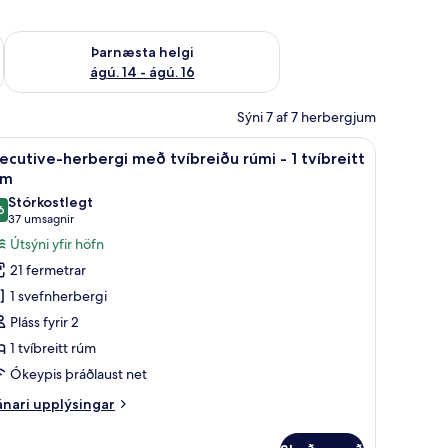
ágú. 9
Athuga framboð þarnæstu helgi ágú. 14 - ágú. 16
Þarnæsta helgi
ágú. 14 - ágú. 16
Sýni 7 af 7 herbergjum
 1 tvíbreitt rúm - útsýni yfir höfn | Ofnæmisprófaður sængurfatnaður, míníb
koða
Executive-herbergi með tvíbreiðu rúmi - 1 tvíb
19
ecutive-herbergi með tvíbreiðu rúmi - 1 tvíbreitt
lar
úm
yndir
Stórkostlegt
6
rir
9,6 af 10
(37
37 umsagnir
xecutive-
umsagnir)
Útsýni yfir höfn
erbergi
21 fermetrar
eð
1 svefnherbergi
víbreiðu
Pláss fyrir 2
úmi
1 tvíbreitt rúm
Ókeypis þráðlaust net
íbreitt
nari
nari upplýsingar
úm
plýsingar
rir