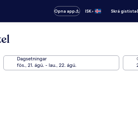
•
Opna app
ISK
Skrá gistista
el
Dagsetningar