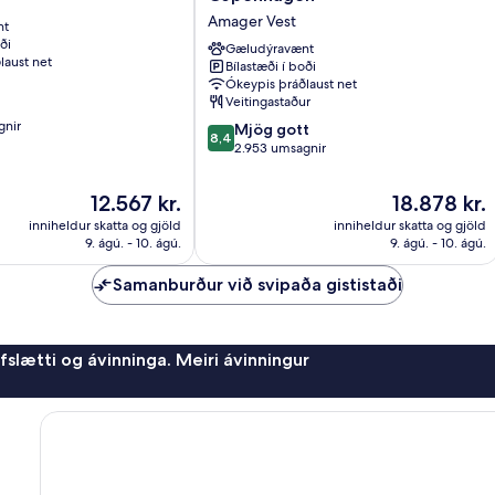
by
Amager Vest
nt
Marriott
ði
Bella
Gæludýravænt
laust net
Bílastæði í boði
Sky
Ókeypis þráðlaust net
Copenhagen
Veitingastaður
Amager
gnir
8.4
Vest
Mjög gott
8,4
af
2.953 umsagnir
10,
Mjög
Verðið
Verðið
12.567 kr.
18.878 kr.
gott,
er
er
inniheldur skatta og gjöld
inniheldur skatta og gjöld
2.953
12.567 kr.
18.878 kr.
9. ágú. - 10. ágú.
9. ágú. - 10. ágú.
umsagnir
Samanburður við svipaða gististaði
afslætti og ávinninga. Meiri ávinningur