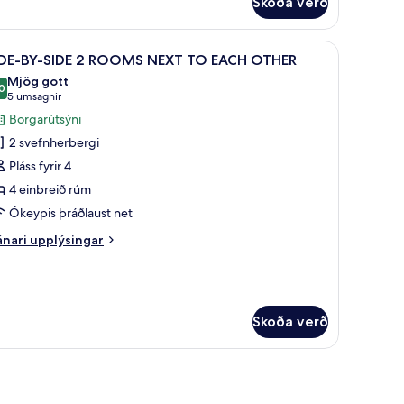
Skoða verð
ecutive-
rbergi
eð
aður sængurfatnaður, míníbar, öryggishólf í herbergi
koða
Borgarsýn
14
íbreiðu
IDE-BY-SIDE 2 ROOMS NEXT TO EACH OTHER
lar
mi
Mjög gott
yndir
0
8,0 af 10
(5
5 umsagnir
rir
umsagnir)
Borgarútsýni
íbreitt
IDE-
úm
2 svefnherbergi
Y-
Pláss fyrir 4
IDE
4 einbreið rúm
Ókeypis þráðlaust net
OOMS
EXT
nari
nari upplýsingar
O
plýsingar
rir
ACH
DE-
THER
-
DE
Skoða verð
OOMS
EXT
O
ACH