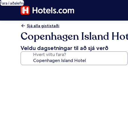
Fara í aðalefni
Sjá alla gististaði
Copenhagen Island Hot
Veldu dagsetningar til að sjá verð
Hvert viltu fara?
Myndasafn
fyrir
Copenhagen
Island
Hotel