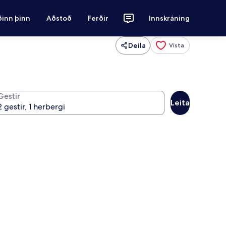
ðinn þinn
Aðstoð
Ferðir
Innskráning
Deila
Vista
Gestir
Leita