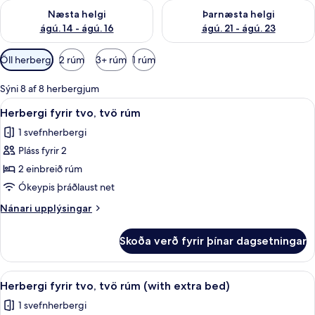
Athuga framboð næstu helgi ágú. 14 - ágú. 16
Athuga framboð þarnæstu helg
Næsta helgi
Þarnæsta helgi
ágú. 14 - ágú. 16
ágú. 21 - ágú. 23
Síur
Öll herbergi
2 rúm
3+ rúm
1 rúm
í
boði
Sýni 8 af 8 herbergjum
fyrir
Skoða
Herbergi fyrir tvo, tvö rúm | Skrifbor
7
Herbergi fyrir tvo, tvö rúm
herbergi
allar
1 svefnherbergi
myndir
Pláss fyrir 2
fyrir
Herbergi
2 einbreið rúm
fyrir
Ókeypis þráðlaust net
tvo,
Nánari
Nánari upplýsingar
tvö
upplýsingar
rúm
fyrir
Skoða verð fyrir þínar dagsetningar
Herbergi
fyrir
tvo,
Skoða
Herbergi fyrir tvo, tvö rúm (with extr
5
tvö
Herbergi fyrir tvo, tvö rúm (with extra bed)
allar
rúm
1 svefnherbergi
myndir