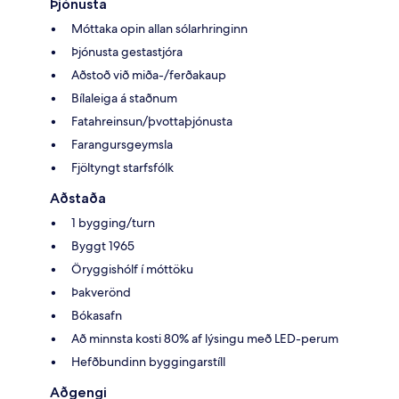
Þjónusta
Móttaka opin allan sólarhringinn
Þjónusta gestastjóra
Aðstoð við miða-/ferðakaup
Bílaleiga á staðnum
Fatahreinsun/þvottaþjónusta
Farangursgeymsla
Fjöltyngt starfsfólk
Aðstaða
1 bygging/turn
Byggt 1965
Öryggishólf í móttöku
Þakverönd
Bókasafn
Að minnsta kosti 80% af lýsingu með LED-perum
Hefðbundinn byggingarstíll
Aðgengi