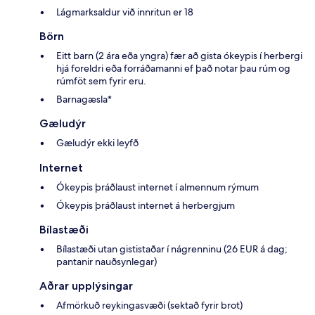
Lágmarksaldur við innritun er 18
Börn
Eitt barn (2 ára eða yngra) fær að gista ókeypis í herbergi
hjá foreldri eða forráðamanni ef það notar þau rúm og
rúmföt sem fyrir eru.
Barnagæsla*
Gæludýr
Gæludýr ekki leyfð
Internet
Ókeypis þráðlaust internet í almennum rýmum
Ókeypis þráðlaust internet á herbergjum
Bílastæði
Bílastæði utan gististaðar í nágrenninu (26 EUR á dag;
pantanir nauðsynlegar)
Aðrar upplýsingar
Afmörkuð reykingasvæði (sektað fyrir brot)