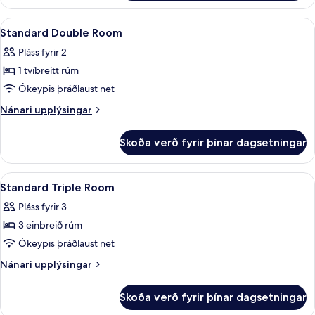
með
tvíbreiðu
Skoða
Skrifborð, straujárn/strauborð, ókeyp
9
rúmi
Standard Double Room
allar
Pláss fyrir 2
myndir
1 tvíbreitt rúm
fyrir
Standard
Ókeypis þráðlaust net
Double
Nánari
Nánari upplýsingar
Room
upplýsingar
fyrir
Skoða verð fyrir þínar dagsetningar
Standard
Double
Room
Skoða
Skrifborð, straujárn/strauborð, ókeyp
6
Standard Triple Room
allar
Pláss fyrir 3
myndir
3 einbreið rúm
fyrir
Standard
Ókeypis þráðlaust net
Triple
Nánari
Nánari upplýsingar
Room
upplýsingar
fyrir
Skoða verð fyrir þínar dagsetningar
Standard
Triple