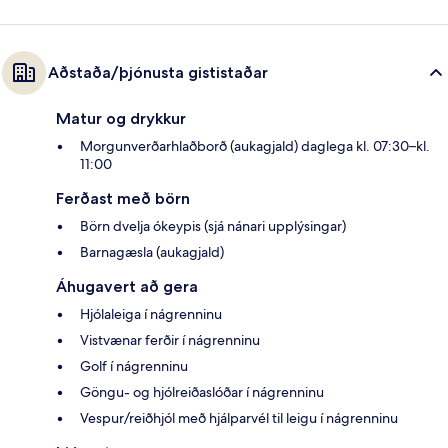
Aðstaða/þjónusta gististaðar
Matur og drykkur
Morgunverðarhlaðborð (aukagjald) daglega kl. 07:30–kl.
11:00
Ferðast með börn
Börn dvelja ókeypis (sjá nánari upplýsingar)
Barnagæsla (aukagjald)
Áhugavert að gera
Hjólaleiga í nágrenninu
Vistvænar ferðir í nágrenninu
Golf í nágrenninu
Göngu- og hjólreiðaslóðar í nágrenninu
Vespur/reiðhjól með hjálparvél til leigu í nágrenninu