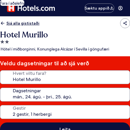
Fara í aðalefni
Sæktu appið
Sjá alla gististaði
Hotel Murillo
2.0
stjörnu
Hótel í miðborginni, Konunglega Alcázar í Sevilla í göngufæri
gististaður
Veldu dagsetningar til að sjá verð
Hvert viltu fara?
Dagsetningar
Gestir
Leita