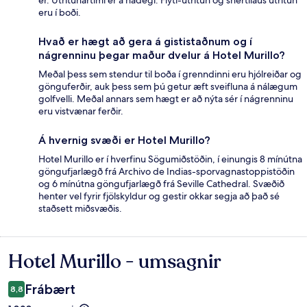
er. Útritunartími er á hádegi. Flýti-útritun og snertilaus útritun
eru í boði.
Hvað er hægt að gera á gististaðnum og í
nágrenninu þegar maður dvelur á Hotel Murillo?
Meðal þess sem stendur til boða í grenndinni eru hjólreiðar og
gönguferðir, auk þess sem þú getur æft sveifluna á nálægum
golfvelli. Meðal annars sem hægt er að nýta sér í nágrenninu
eru vistvænar ferðir.
Á hvernig svæði er Hotel Murillo?
Hotel Murillo er í hverfinu Sögumiðstöðin, í einungis 8 mínútna
göngufjarlægð frá Archivo de Indias-sporvagnastoppistöðin
og 6 mínútna göngufjarlægð frá Seville Cathedral. Svæðið
henter vel fyrir fjölskyldur og gestir okkar segja að það sé
staðsett miðsvæðis.
Hotel Murillo - umsagnir
Umsagnir
Frábært
8,8