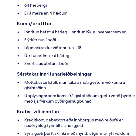
64 herbergi
Er á meira en 4 hæðum
Koma/brottför
Innritun hefst: á hádegi. Innritun lýkur: hvenær sem er
Flýtiútritun í boði
Lágmarksaldur við innritun - 18
Útritunartími er á hádegi
Snertilaus útritun í boði
Sérstakar innritunarleiðbeiningar
Móttökustarfsfólk mun taka á móti gestum við komu á
gististaðinn
Upplýsingar sem koma frá gististaðnum gætu verið þýddar
með sjálfvirkum þýðingarhugbúnaði
Krafist við innritun
Kreditkort, debetkort eða innborgun með reiðufé er
nauðsynleg fyrir tilfallandi gjöld
Sýna gæti þurft skilríki með mynd, útgefin af yfirvöldum