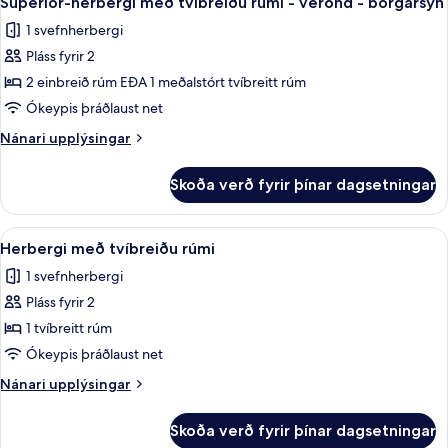
Superior-herbergi með tvíbreiðu rúmi - verönd - borgarsýn
allar
1 svefnherbergi
myndir
Pláss fyrir 2
fyrir
Superior-
2 einbreið rúm EÐA 1 meðalstórt tvíbreitt rúm
herbergi
Ókeypis þráðlaust net
með
Nánari
Nánari upplýsingar
tvíbreiðu
upplýsingar
rúmi
fyrir
Skoða verð fyrir þínar dagsetningar
Superior-
-
herbergi
verönd
með
Skoða
Herbergi með tvíbreiðu rúmi | Skrifbo
-
6
tvíbreiðu
Herbergi með tvíbreiðu rúmi
allar
rúmi
borgarsýn
1 svefnherbergi
-
myndir
verönd
Pláss fyrir 2
fyrir
-
Herbergi
1 tvíbreitt rúm
borgarsýn
með
Ókeypis þráðlaust net
tvíbreiðu
Nánari
Nánari upplýsingar
rúmi
upplýsingar
fyrir
Skoða verð fyrir þínar dagsetningar
Herbergi