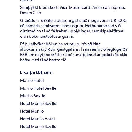
Samþykkt kreditkort: Visa, Mastercard, American Express,
Diners Club
Greiðslur í reiðufé á þessum gististað mega vera EUR 1000
að hámarki samkvæmt landslögum. Hafðu samband við
gististaðinn til að fá frekari upplýsingar, samskipaleiðirnar
eru í bókunarstaðfestingunni.
Ef þú afbókar bókunina muntu þurfa að hlíta
afbókunarskilyrðum gestgjafans. Í samræmi við reglugerðir
ESB um neytendarétt eru bókunarþjónustur gististaða ekki
háðar rétti til að hætta við.
Líka þekkt sem
Murillo Hotel
Murillo Hotel Seville
Murillo Seville
Hotel Murillo Seville
Hotel Murillo
Hotel Murillo Hotel
Hotel Murillo Seville