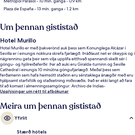
Metropol Parasol
- 10 mín. ganga
- 0.9 km
Plaza de España
- 13 mín. ganga
- 1.2 km
Um þennan gististað
Hotel Murillo
Hotel Murillo er með þakverönd auk þess sem Konunglega Alcázar í
Sevilla er í einungis nokkura skrefa fjarlægð. Þráðlaust net er ókeypis og í
nágrenninu geta þeir sem vilja upplifa eitthvað spennandi skellt sér í
göngu- og hjólreiðaferðir. Þar að auki eru Giralda-turninn og Seville
Cathedral í einungis 10 mínútna göngufjarlægð. Meðal þess sem
ferðamenn sem hafa heimsótt staðinn eru sérstaklega ánægðir með eru
hjálpsamt starfsfólk og staðsetning miðsvæðis. Það er ekki langt að fara
til að komast í almenningssamgöngur: Archivo de Indias-
sporvagnastoppistöðin er í 8 mínútna göngufjarlægð og Plaza Nueva-
Upplýsingar um rétt til afbókunar
sporvagnastoppistöðin í 10 mínútna.
Meira um þennan gististað
Yfirlit
Stærð hótels