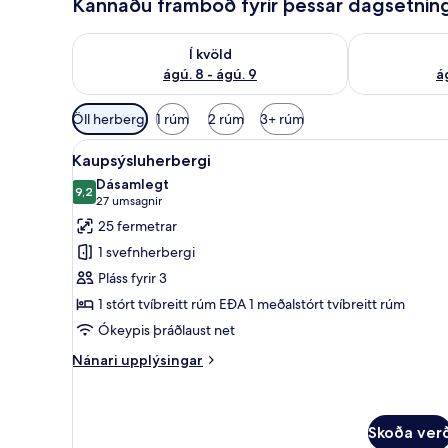
Kannaðu framboð fyrir þessar dagsetnin
Athuga framboð í kvöld ágú. 8 - ágú. 9
Athuga frambo
Í kvöld
ágú. 8 - ágú. 9
á
Síur
Öll herbergi
1 rúm
2 rúm
3+ rúm
í
Skoða
Kaupsýsluherbergi | Rúmföt af 
boði
4
Kaupsýsluherbergi
allar
fyrir
Dásamlegt
myndir
9,2
herbergi
9,2 af 10
(27
27 umsagnir
fyrir
umsagnir)
25 fermetrar
Kaupsýsluherbergi
1 svefnherbergi
Pláss fyrir 3
1 stórt tvíbreitt rúm EÐA 1 meðalstórt tvíbreitt rúm
Ókeypis þráðlaust net
Nánari
Nánari upplýsingar
upplýsingar
fyrir
Kaupsýsluherbergi
Skoða ver