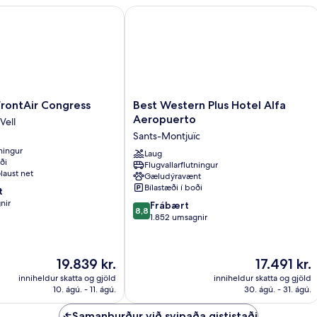
ontAir Congress
Best Western Plus Hotel Alfa Aeropu
Best
rontAir Congress
Best Western Plus Hotel Alfa
Western
Aeropuerto
Vell
Plus
Sants-Montjuïc
Hotel
tningur
Alfa
Laug
ði
Flugvallarflutningur
Aeropuerto
laust net
Gæludýravænt
Sants-
Bílastæði í boði
t
Montjuïc
nir
8.8
Frábært
8,8
af
1.852 umsagnir
10,
Frábært,
1.852
Verðið
Verðið
19.839 kr.
17.491 kr.
umsagnir
er
er
inniheldur skatta og gjöld
inniheldur skatta og gjöld
19.839 kr.
17.491 kr.
10. ágú. - 11. ágú.
30. ágú. - 31. ágú.
Samanburður við svipaða gististaði