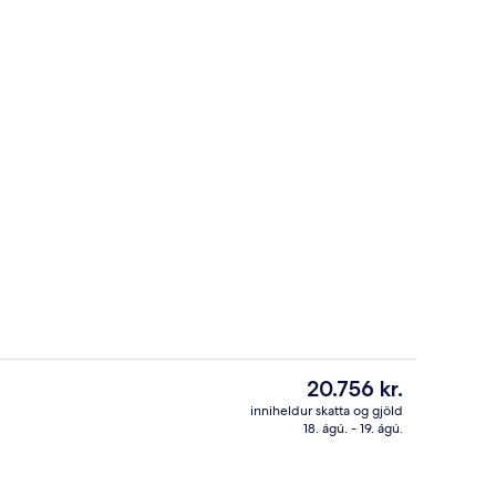
Stigi
Núverandi
20.756 kr.
verð
inniheldur skatta og gjöld
er
18. ágú. - 19. ágú.
rhlaðborð daglega gegn gjaldi
Kaupsýsluherbergi | Rúmföt af bestu g
20.756 kr.