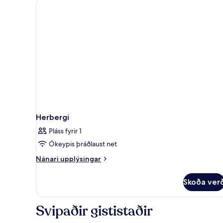
Herbergi
Pláss fyrir 1
Ókeypis þráðlaust net
Nánari
Nánari upplýsingar
upplýsingar
fyrir
Skoða ver
Herbergi
Svipaðir gististaðir