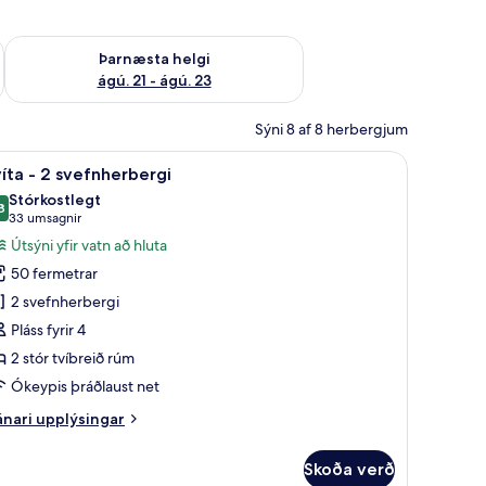
 ágú. 16
Athuga framboð þarnæstu helgi ágú. 21 - ágú. 23
Þarnæsta helgi
ágú. 21 - ágú. 23
Sýni 8 af 8 herbergjum
, öryggishólf í herbergi, skrifborð
koða
Svíta - 2 svefnherbergi | Rúmföt af bestu gerð
6
íta - 2 svefnherbergi
lar
Stórkostlegt
yndir
8
9,8 af 10
(33
33 umsagnir
rir
umsagnir)
Útsýni yfir vatn að hluta
víta
50 fermetrar
2 svefnherbergi
Pláss fyrir 4
vefnherbergi
2 stór tvíbreið rúm
Ókeypis þráðlaust net
nari
nari upplýsingar
plýsingar
rir
Skoða verð
íta