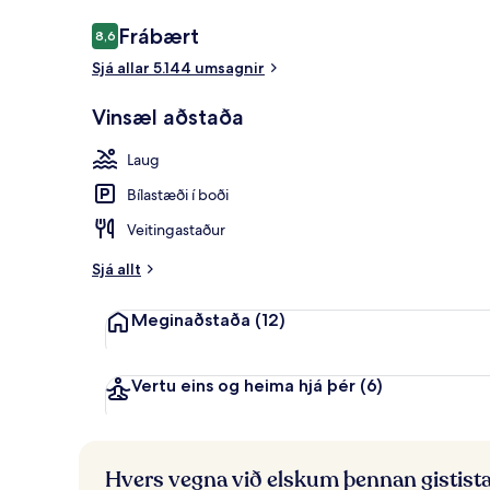
Umsagnir
Frábært
8,6
8,6 af 10
Sjá allar 5.144 umsagnir
Sæti í anddyr
Vinsæl aðstaða
Laug
Bílastæði í boði
Veitingastaður
Sjá allt
Meginaðstaða
(12)
Vertu eins og heima hjá þér
(6)
Hvers vegna við elskum þennan gistist