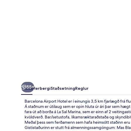
55+
Yfirlit
Herbergi
Staðsetning
Reglur
Barcelona Airport Hotel er í einungis 3,5 km fjarlægð frá fl
Á staðnum er útilaug sem er opin hluta úr ári þar sem hægt e
fara út að borða á La Sal Marina, sem er einn af 2 veitin
kvöldverð. Bar/setustofa, líkamsræktaraðstaða og skyndibi
Meðal þess sem ferðamenn sem hafa heimsótt staðinn eru s
Gististaðurinn er stutt frá almenningssamgöngum: Mas Blau