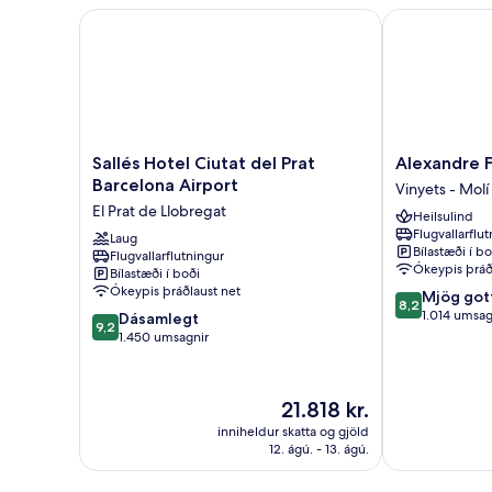
Sallés Hotel Ciutat del Prat Barcelona Airport
Alexandre Fr
Sallés
Alexandre
Sallés Hotel Ciutat del Prat
Alexandre F
Hotel
FrontAir
Barcelona Airport
Vinyets - Molí 
Ciutat
Congress
El Prat de Llobregat
Heilsulind
del
Vinyets
Flugvallarflu
Prat
Laug
-
Bílastæði í bo
Flugvallarflutningur
Barcelona
Molí
Ókeypis þráð
Bílastæði í boði
Airport
Vell
Ókeypis þráðlaust net
8.2
Mjög got
El
8,2
af
1.014 umsag
9.2
Prat
Dásamlegt
9,2
10,
af
de
1.450 umsagnir
Mjög
10,
Llobregat
gott,
Dásamlegt,
1.014
1.450
Verðið
21.818 kr.
umsagnir
umsagnir
er
inniheldur skatta og gjöld
21.818 kr.
12. ágú. - 13. ágú.