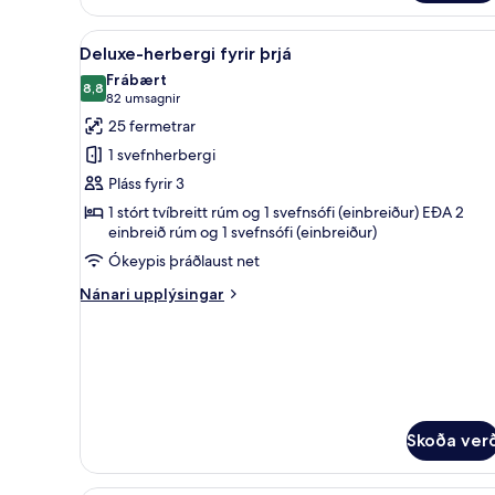
Skoða
Deluxe-herbergi fyrir þrjá | Rú
3
Deluxe-herbergi fyrir þrjá
allar
Frábært
myndir
8,8
8,8 af 10
(82
82 umsagnir
fyrir
umsagnir)
25 fermetrar
Deluxe-
1 svefnherbergi
herbergi
Pláss fyrir 3
fyrir
1 stórt tvíbreitt rúm og 1 svefnsófi (einbreiður) EÐA 2
þrjá
einbreið rúm og 1 svefnsófi (einbreiður)
Ókeypis þráðlaust net
Nánari
Nánari upplýsingar
upplýsingar
fyrir
Deluxe-
herbergi
fyrir
þrjá
Skoða ver