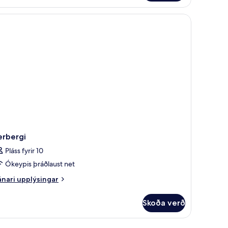
ds | Rúmföt af bestu gerð, öryggishólf í herbergi, skrifborð
efnherbergi
erbergi
Pláss fyrir 10
Ókeypis þráðlaust net
nari
nari upplýsingar
plýsingar
rir
Skoða verð
rbergi