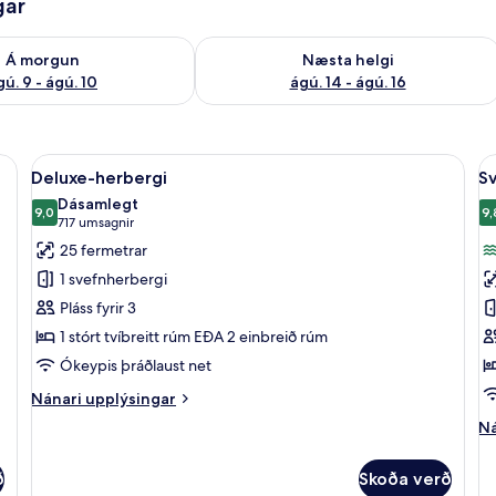
gar
ð á morgun ágú. 9 - ágú. 10
Athuga framboð næstu helgi ágú. 14 -
Á morgun
Næsta helgi
gú. 9 - ágú. 10
ágú. 14 - ágú. 16
bestu gerð, öryggishólf í herbergi, skrifborð
Skoða
Deluxe-herbergi | Rúmföt af bestu gerð
S
5
Deluxe-herbergi
Sv
allar
al
Dásamlegt
myndir
9,0
m
9,
9,0 af 10
(717
717 umsagnir
fyrir
fy
umsagnir)
25 fermetrar
Deluxe-
S
1 svefnherbergi
herbergi
-
Pláss fyrir 3
2
1 stórt tvíbreitt rúm EÐA 2 einbreið rúm
s
Ókeypis þráðlaust net
Nánari
Nánari upplýsingar
upplýsingar
Ná
Ná
fyrir
up
Deluxe-
fy
herbergi
ð
Skoða verð
Sv