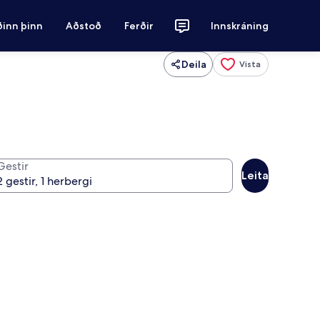
ðinn þinn
Aðstoð
Ferðir
Innskráning
Deila
Vista
Gestir
Leita