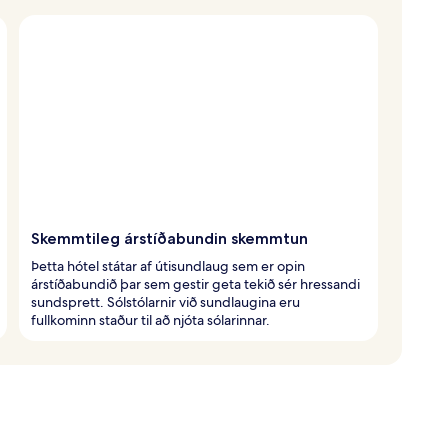
Skemmtileg árstíðabundin skemmtun
Þetta hótel státar af útisundlaug sem er opin
árstíðabundið þar sem gestir geta tekið sér hressandi
sundsprett. Sólstólarnir við sundlaugina eru
fullkominn staður til að njóta sólarinnar.