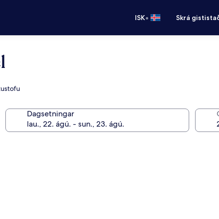
•
ISK
Skrá gistista
l
tustofu
Dagsetningar