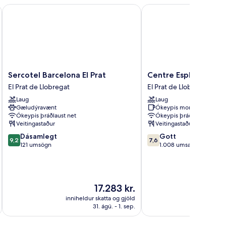
erto
Sercotel Barcelona El Prat
Centre Esplai Hostel
Sercotel
Centre
Sercotel Barcelona El Prat
Centre Esplai Hostel
Barcelona
Esplai
El Prat de Llobregat
El Prat de Llobregat
El
Hostel
Laug
Laug
Prat
El
Gæludýravænt
Ókeypis morgunverður
El
Prat
Ókeypis þráðlaust net
Ókeypis þráðlaust net
Prat
de
Veitingastaður
Veitingastaður
de
Llobregat
9.2
7.6
Dásamlegt
Gott
Llobregat
9,2
7,6
af
af
121 umsögn
1.008 umsagnir
10,
10,
Dásamlegt,
Gott,
121
1.008
umsögn
umsagnir
Verðið
17.283 kr.
er
inniheldur skatta og gjöld
innihel
17.283 kr.
31. ágú. - 1. sep.