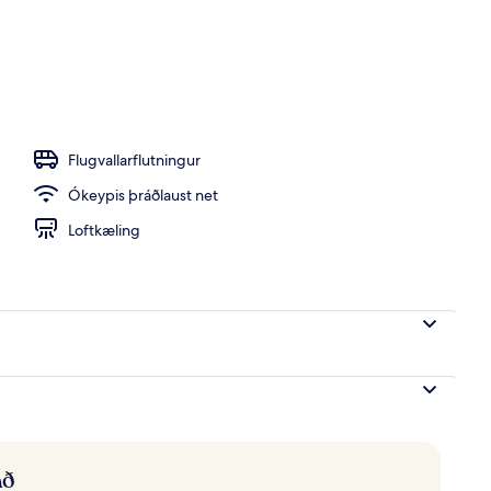
i
Flugvallarflutningur
Ókeypis þráðlaust net
Loftkæling
að