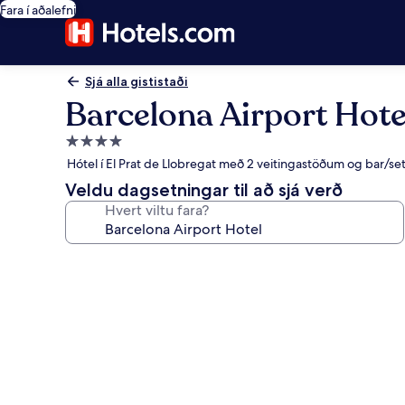
Fara í aðalefni
Sjá alla gististaði
Barcelona Airport Hote
4.0
stjörnu
Hótel í El Prat de Llobregat með 2 veitingastöðum og bar/se
gististaður
Veldu dagsetningar til að sjá verð
Hvert viltu fara?
Myndasafn
fyrir
Barcelona
Airport
Hotel