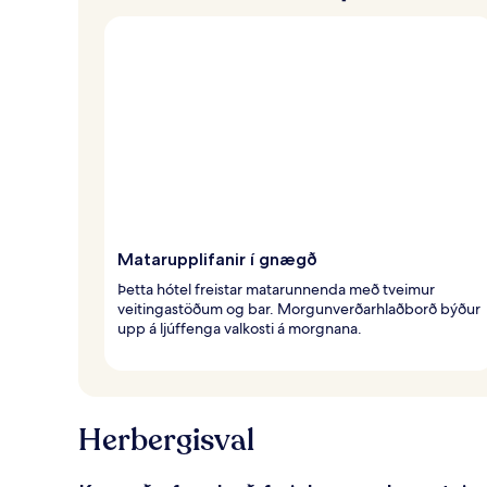
Matarupplifanir í gnægð
Þetta hótel freistar matarunnenda með tveimur
veitingastöðum og bar. Morgunverðarhlaðborð býður
upp á ljúffenga valkosti á morgnana.
Herbergisval