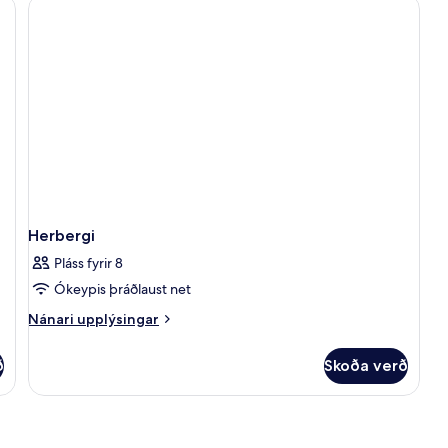
Herbergi
Pláss fyrir 8
Ókeypis þráðlaust net
Nánari
Nánari upplýsingar
upplýsingar
fyrir
ð
Skoða verð
Herbergi