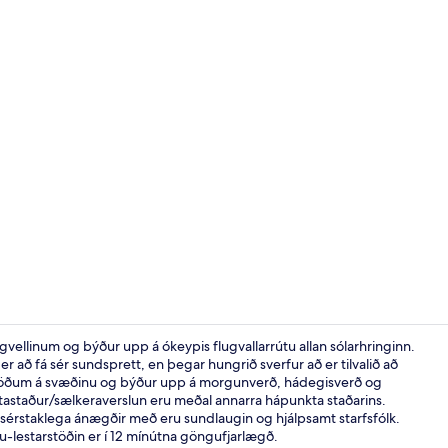
Sportbar
ugvellinum og býður upp á ókeypis flugvallarrútu allan sólarhringinn.
r að fá sér sundsprett, en þegar hungrið sverfur að er tilvalið að
gastöðum á svæðinu og býður upp á morgunverð, hádegisverð og
Morgunverða
tastaður/sælkeraverslun eru meðal annarra hápunkta staðarins.
érstaklega ánægðir með eru sundlaugin og hjálpsamt starfsfólk.
-lestarstöðin er í 12 mínútna göngufjarlægð.