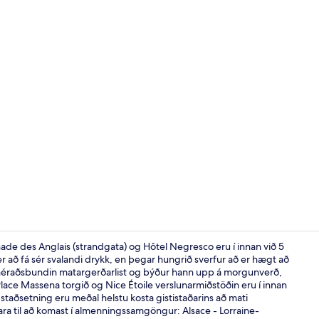
Morgunverða
ade des Anglais (strandgata) og Hôtel Negresco eru í innan við 5
r að fá sér svalandi drykk, en þegar hungrið sverfur að er hægt að
r héraðsbundin matargerðarlist og býður hann upp á morgunverð,
Móttaka
lace Massena torgið og Nice Étoile verslunarmiðstöðin eru í innan
staðsetning eru meðal helstu kosta gististaðarins að mati
ra til að komast í almenningssamgöngur: Alsace - Lorraine-