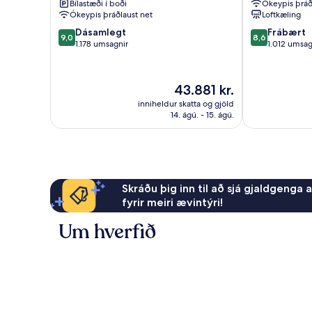
Bílastæði í boði
Ókeypis þráð
Miðborg
Ókeypis þráðlaust net
Loftkæling
Nice
9.0
8.6
Dásamlegt
Frábært
9,0
8,6
af
af
1.178 umsagnir
1.012 umsag
10,
10,
Dásamlegt,
Frábært,
1.178
1.012
Verðið
43.881 kr.
umsagnir
umsagnir
er
inniheldur skatta og gjöld
43.881 kr.
14. ágú. - 15. ágú.
Skráðu þig inn til að sjá gjaldgenga 
fyrir meiri ævintýri!
Um hverfið