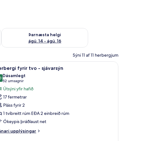
ágú. 9
Athuga framboð þarnæstu helgi ágú. 14 - ágú. 16
Þarnæsta helgi
ágú. 14 - ágú. 16
Sýni 11 af 11 herbergjum
gishólf í herbergi, skrifborð
koða
Ofnæmisprófaður sængurfatnaður, öryggishólf
4
rbergi fyrir tvo - sjávarsýn
lar
Dásamlegt
yndir
0
9,0 af 10
(52
52 umsagnir
rir
umsagnir)
Útsýni yfir hafið
erbergi
17 fermetrar
rir
Pláss fyrir 2
vo
1 tvíbreitt rúm EÐA 2 einbreið rúm
Ókeypis þráðlaust net
jávarsýn
nari
nari upplýsingar
plýsingar