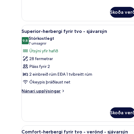
fyrir
Herbergi
fyrir
Skoða ver
einn,
tvíbreitt
Skoða
Ofnæmisprófaður sængurfatnaðu
rúm
7
Superior-herbergi fyrir tvo - sjávarsýn
-
allar
Stórkostlegt
borgarsýn
myndir
9,8
9,8 af 10
(7
7 umsagnir
fyrir
umsagnir)
Útsýni yfir hafið
Superior-
28 fermetrar
herbergi
Pláss fyrir 2
fyrir
2 einbreið rúm EÐA 1 tvíbreitt rúm
tvo
Ókeypis þráðlaust net
-
sjávarsýn
Nánari
Nánari upplýsingar
upplýsingar
fyrir
Superior-
herbergi
Skoða ver
fyrir
tvo
Skoða
Ofnæmisprófaður sængurfatnaðu
-
6
Comfort-herbergi fyrir tvo - verönd - sjávarsýn
sjávarsýn