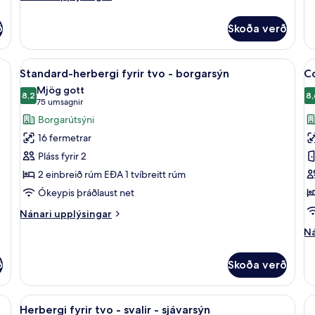
fy
upplýsingar
He
fyrir
fy
ð
Skoða verð
Deluxe-
tv
herbergi
-
fyrir
r, öryggishólf í herbergi, skrifborð
Skoða
Ofnæmisprófaður sængurfatnaður, öryg
S
sj
5
tvo
Standard-herbergi fyrir tvo - borgarsýn
Co
allar
al
Mjög gott
myndir
8,2
m
8,
8,2 af 10
(75
75 umsagnir
fyrir
fy
umsagnir)
Borgarútsýni
Standard-
C
16 fermetrar
herbergi
h
Pláss fyrir 2
fyrir
-
2 einbreið rúm EÐA 1 tvíbreitt rúm
tvo
1
Ókeypis þráðlaust net
-
e
borgarsýn
r
Nánari
Nánari upplýsingar
upplýsingar
Ná
Ná
fyrir
up
Standard-
fy
herbergi
ð
Skoða verð
Co
fyrir
he
tvo
-
r, öryggishólf í herbergi, skrifborð
Skoða
Ofnæmisprófaður sængurfatnaður, öryg
-
4
1
Herbergi fyrir tvo - svalir - sjávarsýn
borgarsýn