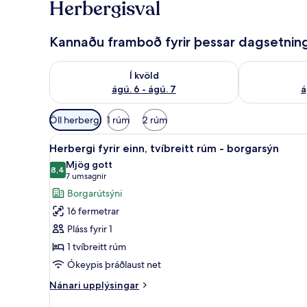
Herbergisval
Kannaðu framboð fyrir þessar dagsetnin
Athuga framboð í kvöld ágú. 6 - ágú. 7
Athuga frambo
Í kvöld
ágú. 6 - ágú. 7
á
Síur
Öll herbergi
1 rúm
2 rúm
í
Skoða
Ofnæmisprófaður sængurfatnaðu
boði
4
Herbergi fyrir einn, tvíbreitt rúm - borgarsýn
allar
fyrir
Mjög gott
myndir
8,4
herbergi
8,4 af 10
(7
7 umsagnir
fyrir
umsagnir)
Borgarútsýni
Herbergi
16 fermetrar
fyrir
Pláss fyrir 1
einn,
1 tvíbreitt rúm
tvíbreitt
Ókeypis þráðlaust net
rúm
-
Nánari
Nánari upplýsingar
borgarsýn
upplýsingar