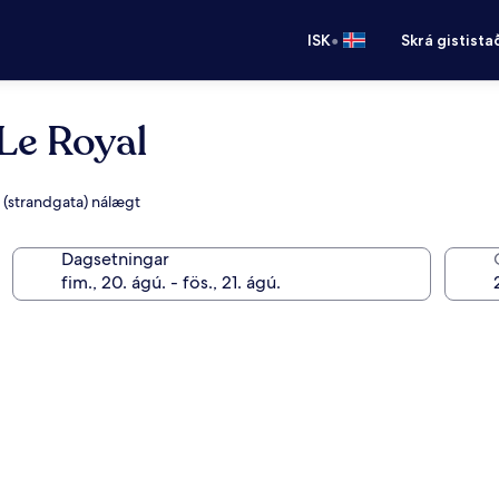
•
ISK
Skrá gistista
Le Royal
 (strandgata) nálægt
Dagsetningar