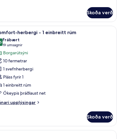
rir
rbergi
rir
Skoða verð
o
gishólf í herbergi, skrifborð
koða
Ofnæmisprófaður sængurfatnaður, öryggishólf
ávarsýn
3
mfort-herbergi - 1 einbreitt rúm
lar
Frábært
yndir
6
8,6 af 10
(19
19 umsagnir
rir
umsagnir)
Borgarútsýni
omfort-
10 fermetrar
erbergi
1 svefnherbergi
Pláss fyrir 1
1 einbreitt rúm
inbreitt
úm
Ókeypis þráðlaust net
nari
nari upplýsingar
plýsingar
rir
Skoða verð
mfort-
rbergi
gishólf í herbergi, skrifborð