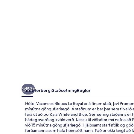
Royal
53+
Yfirlit
Herbergi
Staðsetning
Reglur
Hôtel Vacances Bleues Le Royal er á fínum stað, því Promen
mínútna göngufjarlægð. Á staðnum er bar þar sem tilvalið e
fara út að borða á White and Blue. Sérhæfing staðarins e
hádegisverð og kvöldverð. Þessu til viðbótar má nefna að P
við 15 mínútna göngufjarlægð. Hjálpsamt starfsfólk og góð 
ferðamanna sem hafa heimsótt hann. Það er ekki langt að fa