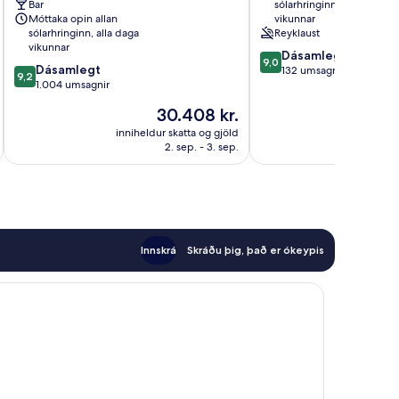
Bar
sólarhringinn, alla daga
Hugo
Móttaka opin allan
vikunnar
Miðborg
sólarhringinn, alla daga
Reyklaust
Nice
vikunnar
9.0
Dásamlegt
9,0
9.2
Dásamlegt
af
132 umsagnir
9,2
af
1.004 umsagnir
10,
10,
Dásamlegt,
Verðið
30.408 kr.
Dásamlegt,
132
er
1.004
inniheldur skatta og gjöld
innihel
umsagnir
30.408 kr.
2. sep. - 3. sep.
umsagnir
Innskrá
Skráðu þig, það er ókeypis