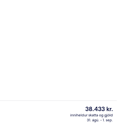
rhlaðborð daglega gegn gjaldi
Móttaka
Núverandi
38.433 kr.
verð
inniheldur skatta og gjöld
er
31. ágú. - 1. sep.
Framhlið gististaðar
38.433 kr.