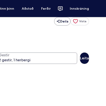
ðinn þinn
Aðstoð
Ferðir
Innskráning
Deila
Vista
Gestir
Leita