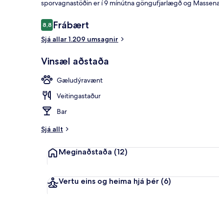
sporvagnastöðin er í 9 mínútna göngufjarlægð og Massena 
Umsagnir
Frábært
8,8
8,8 af 10
Herbergisþjó
Sjá allar 1.209 umsagnir
Vinsæl aðstaða
Gæludýravænt
Veitingastaður
Bar
Sjá allt
Meginaðstaða
(12)
Vertu eins og heima hjá þér
(6)