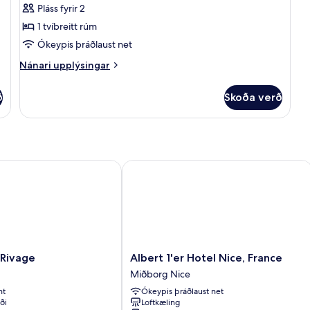
Pláss fyrir 2
fyrir
Double
1 tvíbreitt rúm
Comfort
Ókeypis þráðlaust net
City
Nánari
Nánari upplýsingar
View
upplýsingar
Room
fyrir
ð
Skoða verð
Double
Comfort
City
View
Room
ivage
Albert 1'er Hotel Nice, France
Albert
 Rivage
Albert 1'er Hotel Nice, France
1'er
Miðborg Nice
Hotel
nt
Ókeypis þráðlaust net
Nice,
ði
Loftkæling
France