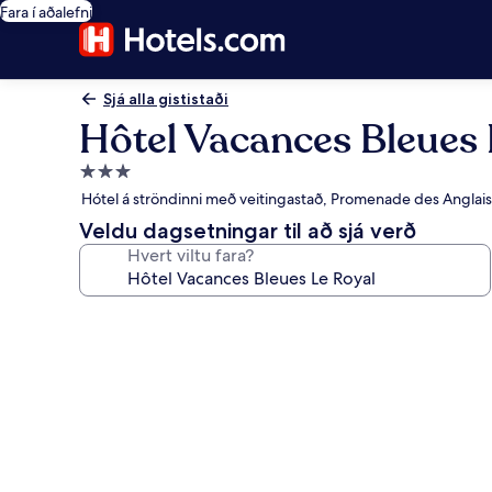
Fara í aðalefni
Sjá alla gististaði
Hôtel Vacances Bleues 
3.0
stjörnu
Hótel á ströndinni með veitingastað, Promenade des Anglais
gististaður
Veldu dagsetningar til að sjá verð
Hvert viltu fara?
Myndasafn
fyrir
Hôtel
Vacances
Bleues
Le