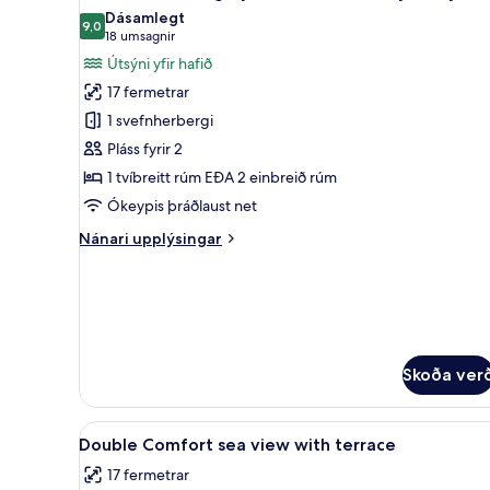
allar
Dásamlegt
myndir
9,0
9,0 af 10
(18
18 umsagnir
fyrir
umsagnir)
Útsýni yfir hafið
Comfort-
17 fermetrar
herbergi
1 svefnherbergi
fyrir
Pláss fyrir 2
tvo
1 tvíbreitt rúm EÐA 2 einbreið rúm
-
verönd
Ókeypis þráðlaust net
-
Nánari
Nánari upplýsingar
sjávarsýn
upplýsingar
fyrir
Comfort-
herbergi
fyrir
tvo
Skoða ver
-
verönd
-
Skoða
Ofnæmisprófaður sængurfatnaðu
sjávarsýn
3
Double Comfort sea view with terrace
allar
17 fermetrar
myndir