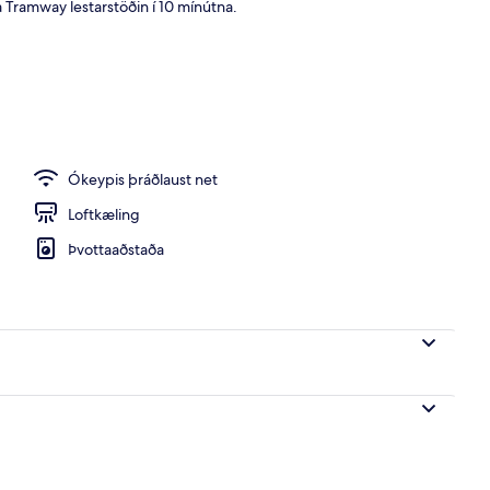
Tramway lestarstöðin í 10 mínútna.
nusta - veitingar
Ókeypis þráðlaust net
Loftkæling
Þvottaaðstaða