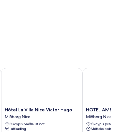
Hôtel La Villa Nice Victor Hugo
HOTEL AMBASSADOR 
Hôtel
HOTEL
Hôtel La Villa Nice Victor Hugo
HOTEL AMBASSADOR
La
AMBASSADOR
Miðborg Nice
Miðborg Nice
Villa
NICE
Ókeypis þráðlaust net
Ókeypis þráðlaust net
Nice
Miðborg
Loftkæling
Móttaka opin allan
Victor
Nice