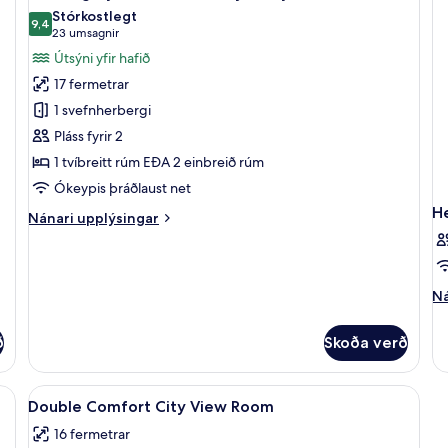
allar
ei
Stórkostlegt
myndir
9,4
r
9,4 af 10
(23
23 umsagnir
fyrir
umsagnir)
Útsýni yfir hafið
Herbergi
17 fermetrar
fyrir
1 svefnherbergi
tvo
Pláss fyrir 2
-
1 tvíbreitt rúm EÐA 2 einbreið rúm
svalir
-
Ókeypis þráðlaust net
sjávarsýn
H
Nánari
Nánari upplýsingar
upplýsingar
fyrir
Herbergi
fyrir
Ná
Ná
tvo
up
-
fy
ð
Skoða verð
svalir
He
-
sjávarsýn
r, öryggishólf í herbergi, skrifborð
Skoða
Ofnæmisprófaður sængurfatnaður, öryg
3
Double Comfort City View Room
allar
16 fermetrar
myndir