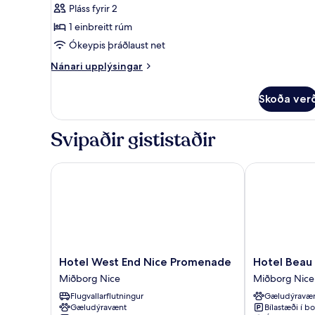
Pláss fyrir 2
fyrir
Double
1 einbreitt rúm
Comfort
Ókeypis þráðlaust net
sea
Nánari
Nánari upplýsingar
view
upplýsingar
with
fyrir
Skoða ver
Double
terrace
Comfort
sea
Svipaðir gististaðir
view
with
terrace
Hotel West End Nice Promenade
Hotel Beau R
Hotel
Hotel
Hotel West End Nice Promenade
Hotel Beau
West
Beau
Miðborg Nice
Miðborg Nice
End
Rivage
Flugvallarflutningur
Gæludýravæ
Nice
Miðborg
Gæludýravænt
Bílastæði í bo
Promenade
Nice