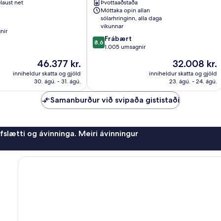
laust net
Þvottaaðstaða
Miðborg
Móttaka opin allan
Nice
sólarhringinn, alla daga
vikunnar
nir
8.6
Frábært
8,6
af
1.005 umsagnir
10,
Verðið
Verðið
46.377 kr.
32.008 kr.
Frábært,
er
er
1.005
inniheldur skatta og gjöld
inniheldur skatta og gjöld
46.377 kr.
32.008 kr.
30. ágú. - 31. ágú.
23. ágú. - 24. ágú.
umsagnir
Samanburður við svipaða gististaði
afslætti og ávinninga. Meiri ávinningur