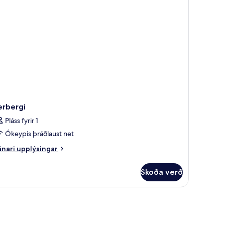
nbreitt
úm
erbergi
Pláss fyrir 1
Ókeypis þráðlaust net
nari
nari upplýsingar
plýsingar
rir
Skoða verð
rbergi
gishólf í herbergi, skrifborð