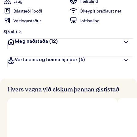
Laug
Heilsulind
Bílastæði í boði
Ókeypis þráðlaust net
Veitingastaður
Loftkæling
Sjá allt
Meginaðstaða
(12)
Vertu eins og heima hjá þér
(6)
Hvers vegna við elskum þennan gististað