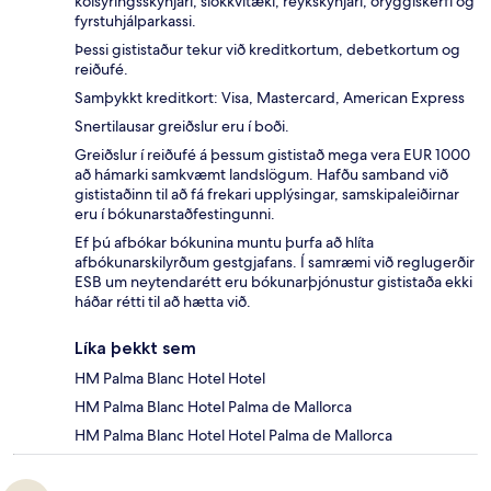
kolsýringsskynjari, slökkvitæki, reykskynjari, öryggiskerfi og
fyrstuhjálparkassi.
Þessi gististaður tekur við kreditkortum, debetkortum og
reiðufé.
Samþykkt kreditkort: Visa, Mastercard, American Express
Snertilausar greiðslur eru í boði.
Greiðslur í reiðufé á þessum gististað mega vera EUR 1000
að hámarki samkvæmt landslögum. Hafðu samband við
gististaðinn til að fá frekari upplýsingar, samskipaleiðirnar
eru í bókunarstaðfestingunni.
Ef þú afbókar bókunina muntu þurfa að hlíta
afbókunarskilyrðum gestgjafans. Í samræmi við reglugerðir
ESB um neytendarétt eru bókunarþjónustur gististaða ekki
háðar rétti til að hætta við.
Líka þekkt sem
HM Palma Blanc Hotel Hotel
HM Palma Blanc Hotel Palma de Mallorca
HM Palma Blanc Hotel Hotel Palma de Mallorca