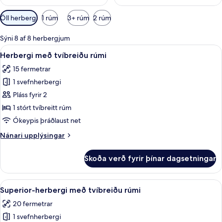
Síur
Öll herbergi
1 rúm
3+ rúm
2 rúm
í
boði
Sýni 8 af 8 herbergjum
fyrir
Skoða
Rúmföt af bestu gerð, öryggishólf í h
5
Herbergi með tvíbreiðu rúmi
herbergi
allar
15 fermetrar
myndir
1 svefnherbergi
fyrir
Herbergi
Pláss fyrir 2
með
1 stórt tvíbreitt rúm
tvíbreiðu
Ókeypis þráðlaust net
rúmi
Nánari
Nánari upplýsingar
upplýsingar
fyrir
Skoða verð fyrir þínar dagsetningar
Herbergi
með
tvíbreiðu
Skoða
Rúmföt af bestu gerð, öryggishólf í h
6
rúmi
Superior-herbergi með tvíbreiðu rúmi
allar
20 fermetrar
myndir
1 svefnherbergi
fyrir