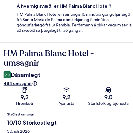
Á hvernig svæði er HM Palma Blanc Hotel?
HM Palma Blanc Hotel er í einungis 16 mínútna göngufjarlægð
frá Santa María de Palma dómkirkjan og 5 mínútna
göngufjarlægð frá La Rambla. Ferðamenn á okkar vegum segja
að svæðið sé þægilegt til að ganga í.
HM Palma Blanc Hotel -
Umsagnir
umsagnir
Dásamlegt
9,0
484 umsagnir
9,2
9,2
9,0
Hreinlæti
Þjónusta
Starfsfólk og þjónusta
Umsagnir
Staðfest umsögn
10/10 Stórkostlegt
30. júlí 2026