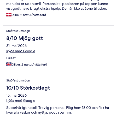
men det er uden smil. Personalet i poolbaren på toppen kunne
vist godt have brugt ekstra hjælp. De når ikke at åbne til tiden,
virker stressede og der er meget lang ventetid på mad når man
Stine, 2 nætur/nátta ferð
endelig har fået bestilt. Men høj kvalitet ellers på det hele. Og vi
kommer helt sikkert igen.
Staðfest umsögn
8/10 Mjög gott
31. maí 2026
Þýða með Google
Great
Oliver, 2 nætur/nátta ferð
Staðfest umsögn
10/10 Stórkostlegt
15. maí 2026
Þýða með Google
Superhärligt hotell. Trevlig personal. Flög hem 18.00 och fick ha
kvar alla väskor och nyttja, pool, spa mm.