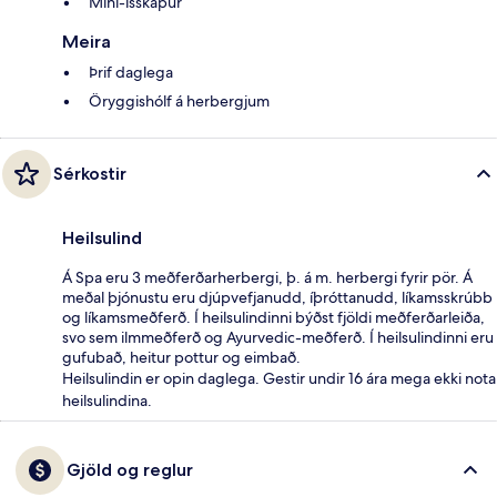
Míní-ísskápur
Meira
Þrif daglega
Öryggishólf á herbergjum
Sérkostir
Heilsulind
Á Spa eru 3 meðferðarherbergi, þ. á m. herbergi fyrir pör. Á
meðal þjónustu eru djúpvefjanudd, íþróttanudd, líkamsskrúbb
og líkamsmeðferð. Í heilsulindinni býðst fjöldi meðferðarleiða,
svo sem ilmmeðferð og Ayurvedic-meðferð. Í heilsulindinni eru
gufubað, heitur pottur og eimbað.
Heilsulindin er opin daglega. Gestir undir 16 ára mega ekki nota
heilsulindina.
Gjöld og reglur