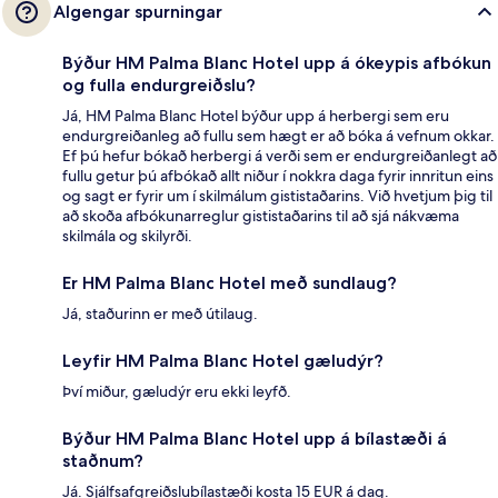
Algengar spurningar
Býður HM Palma Blanc Hotel upp á ókeypis afbókun
og fulla endurgreiðslu?
Já, HM Palma Blanc Hotel býður upp á herbergi sem eru
endurgreiðanleg að fullu sem hægt er að bóka á vefnum okkar.
Ef þú hefur bókað herbergi á verði sem er endurgreiðanlegt að
fullu getur þú afbókað allt niður í nokkra daga fyrir innritun eins
og sagt er fyrir um í skilmálum gististaðarins. Við hvetjum þig til
að skoða afbókunarreglur gististaðarins til að sjá nákvæma
skilmála og skilyrði.
Er HM Palma Blanc Hotel með sundlaug?
Já, staðurinn er með útilaug.
Leyfir HM Palma Blanc Hotel gæludýr?
Því miður, gæludýr eru ekki leyfð.
Býður HM Palma Blanc Hotel upp á bílastæði á
staðnum?
Já. Sjálfsafgreiðslubílastæði kosta 15 EUR á dag.