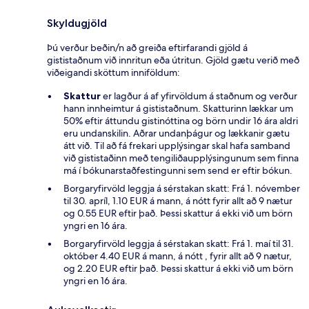
Skyldugjöld
Þú verður beðin/n að greiða eftirfarandi gjöld á
gististaðnum við innritun eða útritun. Gjöld gætu verið með
viðeigandi sköttum inniföldum:
Skattur
er lagður á af yfirvöldum á staðnum og verður
hann innheimtur á gististaðnum. Skatturinn lækkar um
50% eftir áttundu gistinóttina og börn undir 16 ára aldri
eru undanskilin. Aðrar undanþágur og lækkanir gætu
átt við. Til að fá frekari upplýsingar skal hafa samband
við gististaðinn með tengiliðaupplýsingunum sem finna
má í bókunarstaðfestingunni sem send er eftir bókun.
Borgaryfirvöld leggja á sérstakan skatt: Frá 1. nóvember
til 30. apríl, 1.10 EUR á mann, á nótt fyrir allt að 9 nætur
og 0.55 EUR eftir það. Þessi skattur á ekki við um börn
yngri en 16 ára.
Borgaryfirvöld leggja á sérstakan skatt: Frá 1. maí til 31.
október 4.40 EUR á mann, á nótt , fyrir allt að 9 nætur,
og 2.20 EUR eftir það. Þessi skattur á ekki við um börn
yngri en 16 ára.