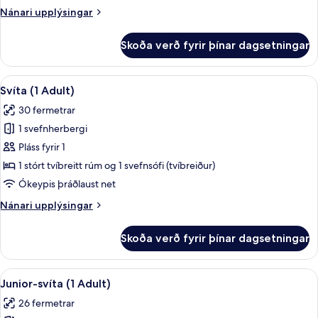
tvíbreitt
Nánari
Nánari upplýsingar
rúm
upplýsingar
fyrir
Skoða verð fyrir þínar dagsetningar
Herbergi
fyrir
einn,
Skoða
Rúmföt af bestu gerð, öryggishólf í h
6
tvíbreitt
Svíta (1 Adult)
allar
rúm
30 fermetrar
myndir
1 svefnherbergi
fyrir
Svíta
Pláss fyrir 1
(1
1 stórt tvíbreitt rúm og 1 svefnsófi (tvíbreiður)
Adult)
Ókeypis þráðlaust net
Nánari
Nánari upplýsingar
upplýsingar
fyrir
Skoða verð fyrir þínar dagsetningar
Svíta
(1
Adult)
Skoða
Rúmföt af bestu gerð, öryggishólf í h
6
Junior-svíta (1 Adult)
allar
26 fermetrar
myndir