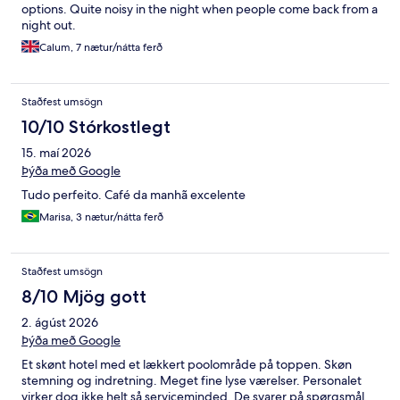
options. Quite noisy in the night when people come back from a
night out.
Calum, 7 nætur/nátta ferð
Staðfest umsögn
10/10 Stórkostlegt
15. maí 2026
Þýða með Google
Tudo perfeito. Café da manhã excelente
Marisa, 3 nætur/nátta ferð
Staðfest umsögn
8/10 Mjög gott
2. ágúst 2026
Þýða með Google
Et skønt hotel med et lækkert poolområde på toppen. Skøn
stemning og indretning. Meget fine lyse værelser. Personalet
virker dog ikke helt så serviceminded. De svarer på spørgsmål,