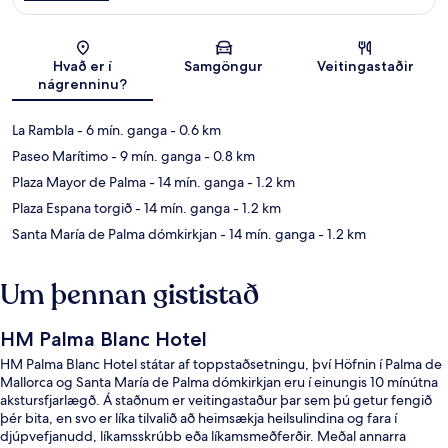
Kort
Hvað er í
Samgöngur
Veitingastaðir
nágrenninu?
La Rambla
- 6 mín. ganga
- 0.6 km
Paseo Marítimo
- 9 mín. ganga
- 0.8 km
Plaza Mayor de Palma
- 14 mín. ganga
- 1.2 km
Plaza Espana torgið
- 14 mín. ganga
- 1.2 km
Santa María de Palma dómkirkjan
- 14 mín. ganga
- 1.2 km
Um þennan gististað
HM Palma Blanc Hotel
HM Palma Blanc Hotel státar af toppstaðsetningu, því Höfnin í Palma de
Mallorca og Santa María de Palma dómkirkjan eru í einungis 10 mínútna
akstursfjarlægð. Á staðnum er veitingastaður þar sem þú getur fengið
þér bita, en svo er líka tilvalið að heimsækja heilsulindina og fara í
djúpvefjanudd, líkamsskrúbb eða líkamsmeðferðir. Meðal annarra