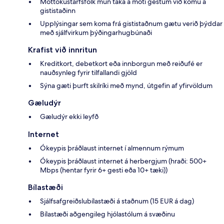
Móttökustarfsfólk mun taka á móti gestum við komu á
gististaðinn
Upplýsingar sem koma frá gististaðnum gætu verið þýddar
með sjálfvirkum þýðingarhugbúnaði
Krafist við innritun
Kreditkort, debetkort eða innborgun með reiðufé er
nauðsynleg fyrir tilfallandi gjöld
Sýna gæti þurft skilríki með mynd, útgefin af yfirvöldum
Gæludýr
Gæludýr ekki leyfð
Internet
Ókeypis þráðlaust internet í almennum rýmum
Ókeypis þráðlaust internet á herbergjum (hraði: 500+
Mbps (hentar fyrir 6+ gesti eða 10+ tæki))
Bílastæði
Sjálfsafgreiðslubílastæði á staðnum (15 EUR á dag)
Bílastæði aðgengileg hjólastólum á svæðinu