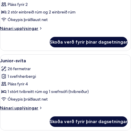
Superior-
Pláss fyrir 2
herbergi
2 stór einbreið rúm og 2 einbreið rúm
með
Ókeypis þráðlaust net
tvíbreiðu
Nánari
Nánari upplýsingar
rúmi
upplýsingar
fyrir
Skoða verð fyrir þínar dagsetningar
Superior-
herbergi
með
Skoða
Rúmföt af bestu gerð, öryggishólf í h
6
tvíbreiðu
Junior-svíta
allar
rúmi
26 fermetrar
myndir
1 svefnherbergi
fyrir
Junior-
Pláss fyrir 4
svíta
1 stórt tvíbreitt rúm og 1 svefnsófi (tvíbreiður)
Ókeypis þráðlaust net
Nánari
Nánari upplýsingar
upplýsingar
fyrir
Skoða verð fyrir þínar dagsetningar
Junior-
svíta