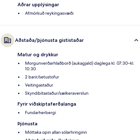
Aðrar upplýsingar
Afmörkuð reykingasvæði
Aðstaða/þjónusta gististaðar
Matur og drykkur
Morgunverðarhlaðborð (aukagjald) daglega kl. 07:30–kl.
10:30
2 barir/setustofur
Veitingastaður
Skyndibitastaður/sælkeraverslun
Fyrir viðskiptaferðalanga
Fundarherbergi
Þjónusta
Móttaka opin allan sólarhringinn