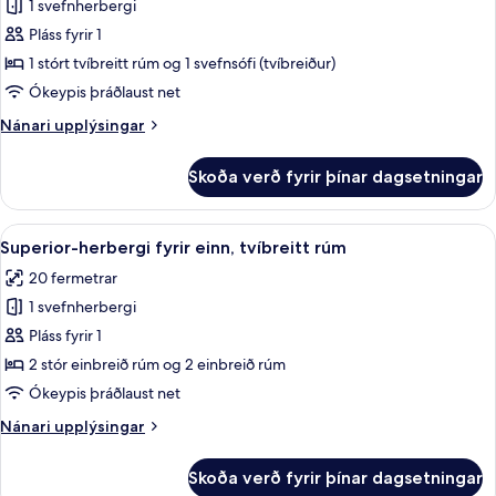
1 svefnherbergi
fyrir
Junior-
Pláss fyrir 1
svíta
1 stórt tvíbreitt rúm og 1 svefnsófi (tvíbreiður)
(1
Ókeypis þráðlaust net
Adult)
Nánari
Nánari upplýsingar
upplýsingar
fyrir
Skoða verð fyrir þínar dagsetningar
Junior-
svíta
(1
Skoða
Rúmföt af bestu gerð, öryggishólf í h
6
Adult)
Superior-herbergi fyrir einn, tvíbreitt rúm
allar
20 fermetrar
myndir
1 svefnherbergi
fyrir
Superior-
Pláss fyrir 1
herbergi
2 stór einbreið rúm og 2 einbreið rúm
fyrir
Ókeypis þráðlaust net
einn,
Nánari
Nánari upplýsingar
tvíbreitt
upplýsingar
rúm
fyrir
Skoða verð fyrir þínar dagsetningar
Superior-