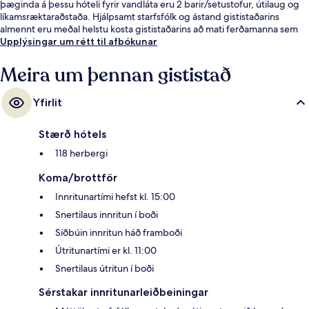
þæginda á þessu hóteli fyrir vandláta eru 2 barir/setustofur, útilaug og
líkamsræktaraðstaða. Hjálpsamt starfsfólk og ástand gististaðarins
almennt eru meðal helstu kosta gististaðarins að mati ferðamanna sem
hafa heimsótt hann. Gististaðurinn er stutt frá almenningssamgöngum:
Upplýsingar um rétt til afbókunar
Intermodal lestarstöðin er í 14 mínútna göngufjarlægð.
Meira um þennan gististað
Yfirlit
Stærð hótels
118 herbergi
Koma/brottför
Innritunartími hefst kl. 15:00
Snertilaus innritun í boði
Síðbúin innritun háð framboði
Útritunartími er kl. 11:00
Snertilaus útritun í boði
Sérstakar innritunarleiðbeiningar