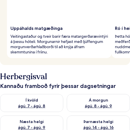
Uppáhalds matgæðinga
Ró í he
Veitingastaður og tveir barir færa matargerðarævintýri
Þetta hó
á þessu hóteli. Morgunarnir hefjast með ljúffengum
meðferð
morgunverðarhlaðborði til að knýja áfram
nuddmeð
skemmtunina í fríinu.
fullkomn
Herbergisval
Kannaðu framboð fyrir þessar dagsetningar
Athuga framboð í kvöld ágú. 7 - ágú. 8
Athuga framboð á morgun ágú.
Í kvöld
Á morgun
ágú. 7 - ágú. 8
ágú. 8 - ágú. 9
Athuga framboð næstu helgi ágú. 7 - ágú. 9
Athuga framboð þarnæstu helgi
Næsta helgi
Þarnæsta helgi
ágú. 7 - ágú. 9
ágú. 14 - ágú. 16