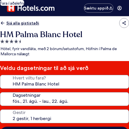
Fara í aðalefni
Sæktu appið
Sjá alla gististaði
HM Palma Blanc Hotel
4.5
stjörnu
Hótel, fyrir vandláta, með 2 börum/setustofum, Höfnin í Palma de
gististaður
Mallorca nálægt
Veldu dagsetningar til að sjá verð
Hvert viltu fara?
Dagsetningar
Gestir