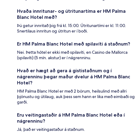
Hvaða innritunar- og útritunartíma er HM Palma
Blanc Hotel með?
Þú getur innritað þig frá kl. 15:00. Útritunartími er kl. 11:00.
Snertilaus innritun og útritun er í boði.
Er HM Palma Blanc Hotel með spilavíti á staðnum?
Nei. Þetta hótel er ekki með spilavíti, en Casino de Mallorca
(spilavíti) (5 mín. akstur) er í nágrenninu.
Hvað er hægt að gera á gististaðnum og í
nágrenninu þegar maður dvelur á HM Palma Blanc
Hotel?
HM Palma Blanc Hotel er með 2 börum, heilsulind með allri
þjónustu og útilaug, auk þess sem hann er lika með eimbaði og
garði.
Eru veitingastaðir á HM Palma Blanc Hotel eða í
nágrenninu?
Já, það er veitingastaður á staðnum.