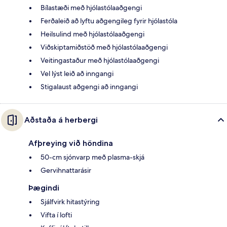
Bílastæði með hjólastólaaðgengi
Ferðaleið að lyftu aðgengileg fyrir hjólastóla
Heilsulind með hjólastólaaðgengi
Viðskiptamiðstöð með hjólastólaaðgengi
Veitingastaður með hjólastólaaðgengi
Vel lýst leið að inngangi
Stigalaust aðgengi að inngangi
Aðstaða á herbergi
Afþreying við höndina
50-cm sjónvarp með plasma-skjá
Gervihnattarásir
Þægindi
Sjálfvirk hitastýring
Vifta í lofti