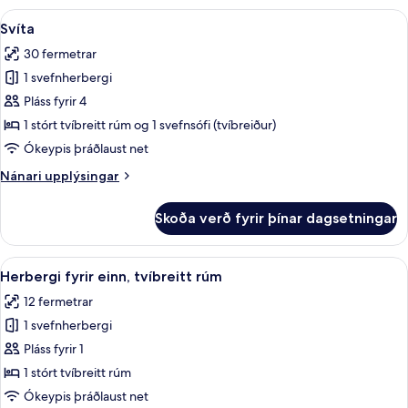
Skoða
Rúmföt af bestu gerð, öryggishólf í h
6
Svíta
allar
30 fermetrar
myndir
1 svefnherbergi
fyrir
Svíta
Pláss fyrir 4
1 stórt tvíbreitt rúm og 1 svefnsófi (tvíbreiður)
Ókeypis þráðlaust net
Nánari
Nánari upplýsingar
upplýsingar
fyrir
Skoða verð fyrir þínar dagsetningar
Svíta
Skoða
Rúmföt af bestu gerð, öryggishólf í h
5
Herbergi fyrir einn, tvíbreitt rúm
allar
12 fermetrar
myndir
1 svefnherbergi
fyrir
Herbergi
Pláss fyrir 1
fyrir
1 stórt tvíbreitt rúm
einn,
Ókeypis þráðlaust net