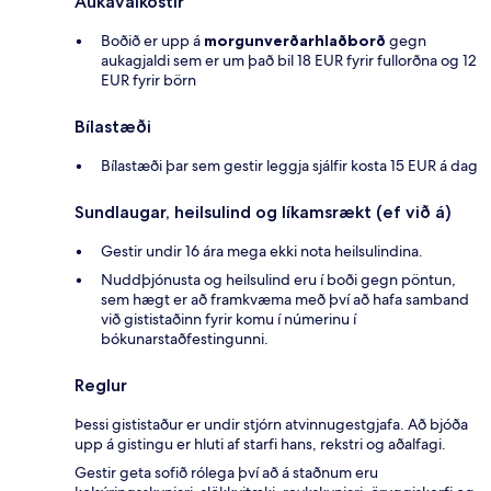
Aukavalkostir
Boðið er upp á
morgunverðarhlaðborð
gegn
aukagjaldi sem er um það bil 18 EUR fyrir fullorðna og 12
EUR fyrir börn
Bílastæði
Bílastæði þar sem gestir leggja sjálfir kosta 15 EUR á dag
Sundlaugar, heilsulind og líkamsrækt (ef við á)
Gestir undir 16 ára mega ekki nota heilsulindina.
Nuddþjónusta og heilsulind eru í boði gegn pöntun,
sem hægt er að framkvæma með því að hafa samband
við gististaðinn fyrir komu í númerinu í
bókunarstaðfestingunni.
Reglur
Þessi gististaður er undir stjórn atvinnugestgjafa. Að bjóða
upp á gistingu er hluti af starfi hans, rekstri og aðalfagi.
Gestir geta sofið rólega því að á staðnum eru