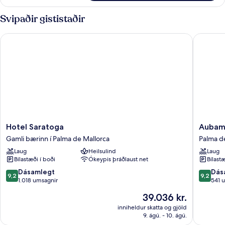
herbergi
fyrir
Svipaðir gististaðir
einn,
tvíbreitt
Hotel Saratoga
Aubamar
rúm
Hotel
Aubama
Hotel Saratoga
Aubama
Saratoga
Palma
Gamli bærinn í Palma de Mallorca
Palma d
Gamli
Resort
Laug
Heilsulind
Laug
bærinn
Palma
Bílastæði í boði
Ókeypis þráðlaust net
Bílastæ
í
de
Palma
Mallorca
9.2
9.2
Dásamlegt
Dás
9,2
9,2
de
af
af
1.018 umsagnir
541 
Mallorca
10,
10,
Verðið
39.036 kr.
Dásamlegt,
Dásamle
er
1.018
541
inniheldur skatta og gjöld
39.036 kr.
9. ágú. - 10. ágú.
umsagnir
umsögn