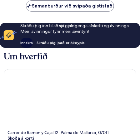
Samanburður við svipaða gististaði
Skráðu þig inn til að sjá gjaldgenga afslætti og ávinninga.
Meiri ávinningur fyrir meiri ævintýri!
Innskrá
Skráðu þig, það er ókeypis
Um hverfið
Carrer de Ramon y Cajal 12, Palma de Mallorca, 07011
Skoða á korti