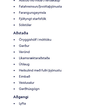
Aðstoð við miða-/ferðakaup
Fatahreinsun/þvottaþjónusta
Farangursgeymsla
Fjöltyngt starfsfólk
Sólstólar
Aðstaða
Öryggishólf í móttöku
Garður
Verönd
Líkamsræktaraðstaða
Útilaug
Heilsulind með fullri þjónustu
Eimbað
Veislusalur
Garðhúsgögn
Aðgengi
Lyfta