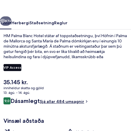
rra
Næsta
87+
Yfirlit
Herbergi
Staðsetning
Reglur
HM Palma Blanc Hotel státar af toppstaðsetningu, því Höfnin í Palma
de Mallorca og Santa María de Palma dómkirkjan eru í einungis 10
mínútna akstursfjarlægð. Á staðnum er veitingastaður þar sem þú
getur fengið þér bita, en svo er líka tilvalið að heimsækja
heilsulindina og fara í djúpvefjanudd, líkamsskrúbb eða
líkamsmeðferðir. Meðal annarra þæginda á þessu hóteli fyrir
vandláta eru 2 barir/setustofur, útilaug og líkamsræktaraðstaða.
VIP Access
Hjálpsamt starfsfólk og ástand gististaðarins almennt eru meðal
helstu kosta gististaðarins að mati ferðamanna sem hafa heimsótt
Núverandi
35.145 kr.
hann. Gististaðurinn er stutt frá almenningssamgöngum: Intermodal
Útilaug, sólstólar
verð
lestarstöðin er í 14 mínútna göngufjarlægð.
inniheldur skatta og gjöld
er
13. ágú. - 14. ágú.
35.145 kr.
Umsagnir
Dásamlegt
9,0
Sjá allar 484 umsagnir
9,0 af 10
Vinsæl aðstaða