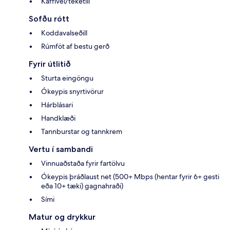
Kaffivél/teketill
Sofðu rótt
Koddavalseðill
Rúmföt af bestu gerð
Fyrir útlitið
Sturta eingöngu
Ókeypis snyrtivörur
Hárblásari
Handklæði
Tannburstar og tannkrem
Vertu í sambandi
Vinnuaðstaða fyrir fartölvu
Ókeypis þráðlaust net (500+ Mbps (hentar fyrir 6+ gesti
eða 10+ tæki) gagnahraði)
Sími
Matur og drykkur