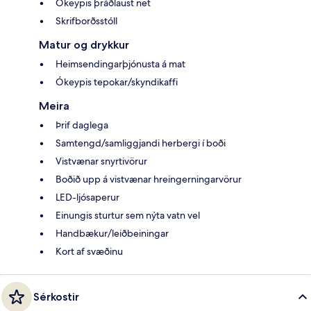
Ókeypis þráðlaust net
Skrifborðsstóll
Matur og drykkur
Heimsendingarþjónusta á mat
Ókeypis tepokar/skyndikaffi
Meira
Þrif daglega
Samtengd/samliggjandi herbergi í boði
Vistvænar snyrtivörur
Boðið upp á vistvænar hreingerningarvörur
LED-ljósaperur
Einungis sturtur sem nýta vatn vel
Handbækur/leiðbeiningar
Kort af svæðinu
Sérkostir