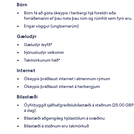
Börn
Börn fá að gista ókeypis í herbergi hjá foreldri eða
forráðamanni ef þau nota þau rúm og rúmföt sem fyrir eru.
Engar vöggur (ungbarnarúm)
Gæludýr
Gæludýr leyfð*
Þjónustudýr velkomin
Takmörkunum háð*
Internet
Ókeypis þráðlaust internet í almennum rýmum
Ókeypis þráðlaust internet á herbergjum
Bílastæði
Óyfirbyggð sjálfsafgreiðslubílastæði á staðnum (25.00 GBP
á dag)
Bílastæði aðgengileg hjólastólum á svæðinu
Bílastæði á staðnum eru takmörkuð