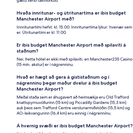
gætu verið takmörkuð.
Hvaða innritunar- og útritunartíma er ibis budget
Manchester Airport með?
Innritunartími hefst: kl. 15:00. Innritunartíma lýkur: hvenær sem
er. Útritunartími er kl. 11:00.
Er ibis budget Manchester Airport með spilavíti á
staðnum?
Nei. Þetta hótel er ekki með spilavíti, en Manchester235 Casino
(15 mín. akstur) er í nágrenninu.
Hvað er hægt að gera á gististaðnum og í
nágrenninu þegar maður dvelur á ibis budget
Manchester Airport?
Meðal staða sem er áhugavert að heimsækja eru Old Trafford
knattspyrnuvöllurinn (15 km) og Piccadilly Gardens (15,3 km)
auk þess sem Trafford Centre verslunarmiðstöðin (15,5 km) og
AO-leikvangurinn (16,4 km) eru einnig í nágrenninu.
Á hvernig svæði er ibis budget Manchester Airport?