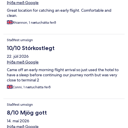
Þýða með Google
Great location for catching an early flight. Comfortable and
clean.
Rhiannon, 1 nætur/nátta ferð
Staðfest umsögn
10/10 Stórkostlegt
22. júlí 2026
Þýða með Google
Came off an early morning flight arrival so just used the hotel to
have a sleep before continuing our journey north but was very
close to terminal 2
Conni, 1 nætur/nátta ferð
Staðfest umsögn
8/10 Mjög gott
14. maí 2026
Þýða með Google