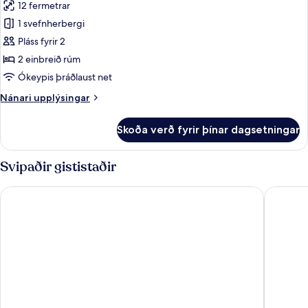
12 fermetrar
mörg
myndir
rúm
1 svefnherbergi
fyrir
Standard-
Pláss fyrir 2
herbergi
2 einbreið rúm
-
Ókeypis þráðlaust net
2
Nánari
Nánari upplýsingar
einbreið
upplýsingar
rúm
fyrir
Skoða verð fyrir þínar dagsetningar
Standard-
herbergi
-
Svipaðir gististaðir
2
einbreið
TRIBE Manchester Airport
Clayton 
rúm