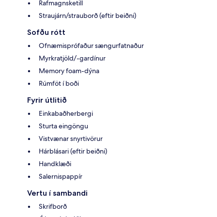
Rafmagnsketill
Straujárn/strauborð (eftir beiðni)
Sofðu rótt
Ofnæmisprófaður sængurfatnaður
Myrkratjöld/-gardínur
Memory foam-dýna
Rúmföt í boði
Fyrir útlitið
Einkabaðherbergi
Sturta eingöngu
Vistvænar snyrtivörur
Hárblásari (eftir beiðni)
Handklæði
Salernispappír
Vertu í sambandi
Skrifborð