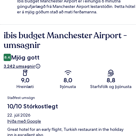
Ibis budget Manchester Airport er í einungis 6 mínútna
göngufjarlægð frá Manchester Airport lestarstöðin. Þetta hótel
er á mjög góðum stað að mati ferðamanna.
ibis budget Manchester Airport -
Umsagnir
umsagnir
Mjög gott
8,4
3.242 umsagnir
9,0
8,0
8,8
Hreinlæti
Þjónusta
Starfsfólk og þjónusta
Umsagnir
Staðfest umsögn
10/10 Stórkostlegt
22. júlí 2026
Þýða með Google
Great hotel for an early flight, Turkish restaurant in the holiday
inn is excellent also