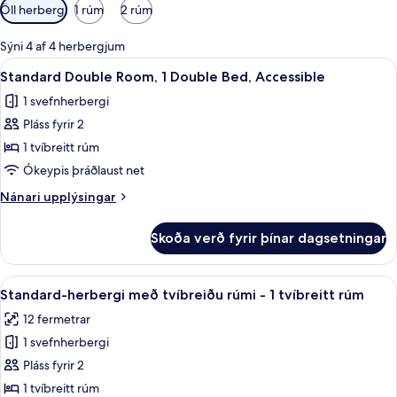
Síur
Öll herbergi
1 rúm
2 rúm
í
boði
Sýni 4 af 4 herbergjum
fyrir
Skoða
Standard Double Room, 1 Double Bed
9
Standard Double Room, 1 Double Bed, Accessible
herbergi
allar
1 svefnherbergi
myndir
Pláss fyrir 2
fyrir
Standard
1 tvíbreitt rúm
Double
Ókeypis þráðlaust net
Room,
Nánari
Nánari upplýsingar
1
upplýsingar
Double
fyrir
Skoða verð fyrir þínar dagsetningar
Standard
Bed,
Double
Accessible
Room,
Skoða
Standard-herbergi með tvíbreiðu rúm
14
1
Standard-herbergi með tvíbreiðu rúmi - 1 tvíbreitt rúm
allar
Double
12 fermetrar
Bed,
myndir
Accessible
1 svefnherbergi
fyrir
Standard-
Pláss fyrir 2
herbergi
1 tvíbreitt rúm