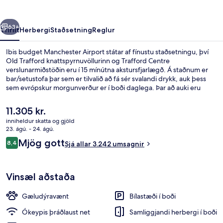
rra
Næsta
63+
Yfirlit
Herbergi
Staðsetning
Reglur
Ibis budget Manchester Airport státar af fínustu staðsetningu, því
Old Trafford knattspyrnuvöllurinn og Trafford Centre
verslunarmiðstöðin eru í 15 mínútna akstursfjarlægð. Á staðnum er
bar/setustofa þar sem er tilvalið að fá sér svalandi drykk, auk þess
sem evrópskur morgunverður er í boði daglega. Þar að auki eru
Salford Quays og Háskólinn í Manchester í nokkurra mínútna
akstursfjarlægð. Meðal þess sem ferðamenn sem hafa heimsótt
Núverandi
11.305 kr.
staðinn eru sérstaklega ánægðir með eru hjálpsamt starfsfólk og
verð
inniheldur skatta og gjöld
nálægð við flugvöllinn.
er
23. ágú. - 24. ágú.
Fyrir utan
11.305 kr.
Umsagnir
Mjög gott
8,4
Sjá allar 3.242 umsagnir
8,4 af 10
Vinsæl aðstaða
Gæludýravænt
Bílastæði í boði
Ókeypis þráðlaust net
Samliggjandi herbergi í boði