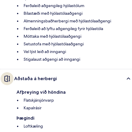
Ferðaleið aðgengileg hjólastólum
Bílastæði með hjólastólaaðgengi
Almenningsbaðherbergi með hjólastólaaðgengi
Ferðaleið að lyftu aðgengileg fyrir hjólastóla
Móttaka með hjólastólaaðgengi
Setustofa með hjólastólaaðgengi
Vel lýst leið að inngangi
Stigalaust aðgengi að inngangi
Aðstaða á herbergi
Afþreying við höndina
Flatskjársjónvarp
Kapalrásir
Þægindi
Loftkæling