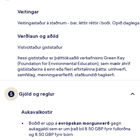
Veitingar
Veitingastaður á staðnum - bar, léttir réttir í boði. Opið daglega
Verðlaun og aðild
Vistvottaður gististaður
Þessi gististaður er þátttökuaðili verkefnisins Green Key
(Foundation for Environmental Education), sem mælir áhrif
gististaðarins á einn eða fleiri eftirtalinna þátta: umhverfi,
samfélag, menningararfleifð, staðbundið hagkerfi.
Gjöld og reglur
Aukavalkostir
Boðið er upp á
evrópskan morgunverð
gegn
aukagjaldi sem er um það bil 8.50 GBP fyrir fullorðna
og 8.50 GBP fyrir börn