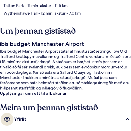
Tatton Park
- 11 mín. akstur
- 11.5 km
Wythenshawe Hall
- 12 mín. akstur
- 7.0 km
Um þennan gististað
ibis budget Manchester Airport
Ibis budget Manchester Airport státar af fínustu staðsetningu, því Old
Trafford knattspyrnuvöllurinn og Trafford Centre verslunarmiðstöðin eru
í 15 mínútna akstursfjarlægð. Á staðnum er bar/setustofa þar sem er
tilvalið að fá sér svalandi drykk, auk þess sem evrópskur morgunverður
er í boði daglega. Þar að auki eru Salford Quays og Háskólinn í
Manchester í nokkurra mínútna akstursfjarlægð. Meðal þess sem
ferðamenn sem hafa heimsótt staðinn eru sérstaklega ánægðir með eru
hjálpsamt starfsfólk og nálægð við flugvöllinn.
Upplýsingar um rétt til afbókunar
Meira um þennan gististað
Yfirlit