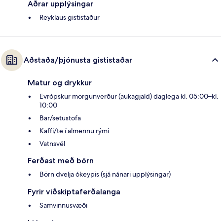
Aðrar upplýsingar
Reyklaus gististaður
Aðstaða/þjónusta gististaðar
Matur og drykkur
Evrópskur morgunverður (aukagjald) daglega kl. 05:00–kl.
10:00
Bar/setustofa
Kaffi/te í almennu rými
Vatnsvél
Ferðast með börn
Börn dvelja ókeypis (sjá nánari upplýsingar)
Fyrir viðskiptaferðalanga
Samvinnusvæði