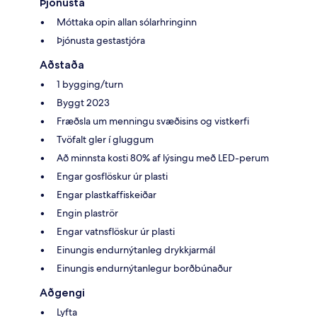
Þjónusta
Móttaka opin allan sólarhringinn
Þjónusta gestastjóra
Aðstaða
1 bygging/turn
Byggt 2023
Fræðsla um menningu svæðisins og vistkerfi
Tvöfalt gler í gluggum
Að minnsta kosti 80% af lýsingu með LED-perum
Engar gosflöskur úr plasti
Engar plastkaffiskeiðar
Engin plaströr
Engar vatnsflöskur úr plasti
Einungis endurnýtanleg drykkjarmál
Einungis endurnýtanlegur borðbúnaður
Aðgengi
Lyfta