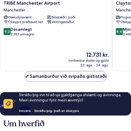
TRIBE
Clayton
TRIBE Manchester Airport
Clayto
Manchester
Hotel,
Manchester
Manche
Airport
Manches
Gæludýravænt
Bílastæði í boði
Flugva
Manchester
Airport
Ókeypis þráðlaust net
Veitingastaður
Ókeypi
Manches
9.2
8.4
Dásamlegt
Mjö
9,2
8,4
af
af
2.787 umsagnir
3.41
10,
10,
Dásamlegt,
Mjög
2.787
gott,
Verðið
12.731 kr.
umsagnir
3.418
er
umsagni
inniheldur skatta og gjöld
12.731 kr.
23. ágú. - 24. ágú.
Samanburður við svipaða gististaði
Skráðu þig inn til að sjá gjaldgenga afslætti og ávinninga.
Meiri ávinningur fyrir meiri ævintýri!
Innskrá
Skráðu þig, það er ókeypis
Um hverfið