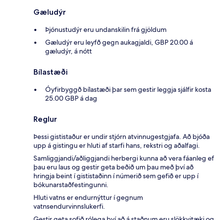
Gæludýr
Þjónustudýr eru undanskilin frá gjöldum
Gæludýr eru leyfð gegn aukagjaldi, GBP 20.00 á
gæludýr, á nótt
Bílastæði
Óyfirbyggð bílastæði þar sem gestir leggja sjálfir kosta
25.00 GBP á dag
Reglur
Þessi gististaður er undir stjórn atvinnugestgjafa. Að bjóða
upp á gistingu er hluti af starfi hans, rekstri og aðalfagi.
Samliggjandi/aðliggjandi herbergi kunna að vera fáanleg ef
þau eru laus og gestir geta beðið um þau með því að
hringja beint í gististaðinn í númerið sem gefið er upp í
bókunarstaðfestingunni.
Hluti vatns er endurnýttur í gegnum
vatnsendurvinnslukerfi.
Gestir geta sofið rólega því að á staðnum eru slökkvitæki og