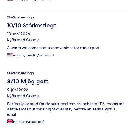
Staðfest umsögn
10/10 Stórkostlegt
18. maí 2026
Þýða með Google
A warm welcome and so convenient for the airport
Angela, 1 nætur/nátta ferð
Staðfest umsögn
8/10 Mjög gott
9. júní 2026
Þýða með Google
Perfectly located for departures from Manchester T2, rooms are
a little small but for a night over stay before an early flight is
ideal.
P, 1 nætur/nátta ferð