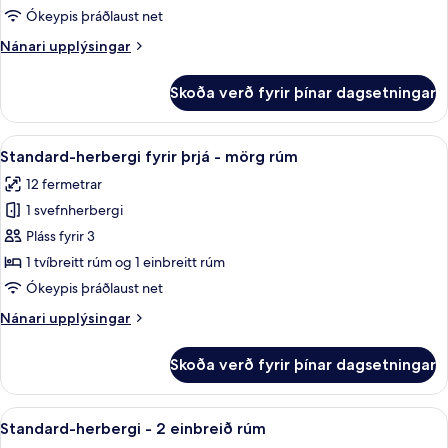
með
Ókeypis þráðlaust net
tvíbreiðu
Nánari
Nánari upplýsingar
rúmi
upplýsingar
-
fyrir
Skoða verð fyrir þínar dagsetningar
Standard-
1
herbergi
tvíbreitt
með
Skoða
Standard-herbergi fyrir þrjá - mörg
rúm
10
tvíbreiðu
Standard-herbergi fyrir þrjá - mörg rúm
allar
rúmi
12 fermetrar
-
myndir
1
1 svefnherbergi
fyrir
tvíbreitt
Standard-
Pláss fyrir 3
rúm
herbergi
1 tvíbreitt rúm og 1 einbreitt rúm
fyrir
Ókeypis þráðlaust net
þrjá
Nánari
Nánari upplýsingar
-
upplýsingar
mörg
fyrir
Skoða verð fyrir þínar dagsetningar
Standard-
rúm
herbergi
fyrir
Skoða
Standard-herbergi - 2 einbreið rúm
11
þrjá
Standard-herbergi - 2 einbreið rúm
allar
-