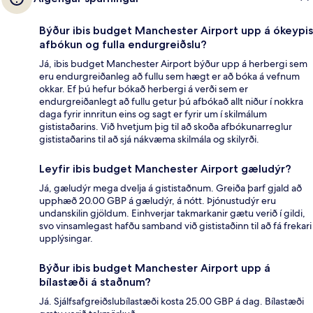
Býður ibis budget Manchester Airport upp á ókeypis
afbókun og fulla endurgreiðslu?
Já, ibis budget Manchester Airport býður upp á herbergi sem
eru endurgreiðanleg að fullu sem hægt er að bóka á vefnum
okkar. Ef þú hefur bókað herbergi á verði sem er
endurgreiðanlegt að fullu getur þú afbókað allt niður í nokkra
daga fyrir innritun eins og sagt er fyrir um í skilmálum
gististaðarins. Við hvetjum þig til að skoða afbókunarreglur
gististaðarins til að sjá nákvæma skilmála og skilyrði.
Leyfir ibis budget Manchester Airport gæludýr?
Já, gæludýr mega dvelja á gististaðnum. Greiða þarf gjald að
upphæð 20.00 GBP á gæludýr, á nótt. Þjónustudýr eru
undanskilin gjöldum. Einhverjar takmarkanir gætu verið í gildi,
svo vinsamlegast hafðu samband við gististaðinn til að fá frekari
upplýsingar.
Býður ibis budget Manchester Airport upp á
bílastæði á staðnum?
Já. Sjálfsafgreiðslubílastæði kosta 25.00 GBP á dag. Bílastæði