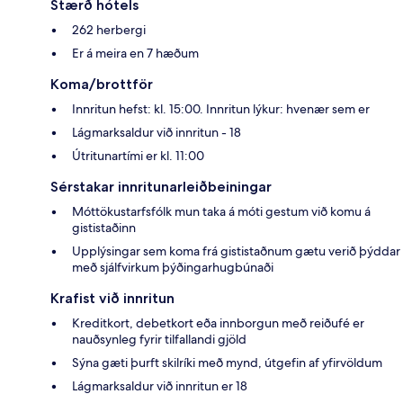
Stærð hótels
262 herbergi
Er á meira en 7 hæðum
Koma/brottför
Innritun hefst: kl. 15:00. Innritun lýkur: hvenær sem er
Lágmarksaldur við innritun - 18
Útritunartími er kl. 11:00
Sérstakar innritunarleiðbeiningar
Móttökustarfsfólk mun taka á móti gestum við komu á
gististaðinn
Upplýsingar sem koma frá gististaðnum gætu verið þýddar
með sjálfvirkum þýðingarhugbúnaði
Krafist við innritun
Kreditkort, debetkort eða innborgun með reiðufé er
nauðsynleg fyrir tilfallandi gjöld
Sýna gæti þurft skilríki með mynd, útgefin af yfirvöldum
Lágmarksaldur við innritun er 18