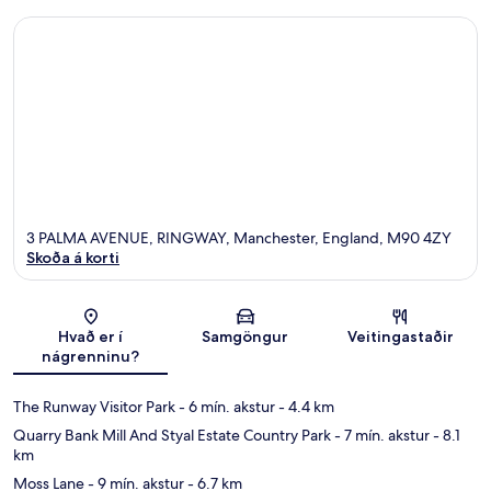
3 PALMA AVENUE, RINGWAY, Manchester, England, M90 4ZY
Skoða á korti
Kort
Hvað er í
Samgöngur
Veitingastaðir
nágrenninu?
The Runway Visitor Park
- 6 mín. akstur
- 4.4 km
Quarry Bank Mill And Styal Estate Country Park
- 7 mín. akstur
- 8.1
km
Moss Lane
- 9 mín. akstur
- 6.7 km