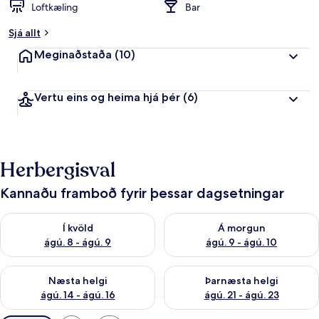
Loftkæling
Bar
Sjá allt
Meginaðstaða
(10)
Vertu eins og heima hjá þér
(6)
Herbergisval
Kannaðu framboð fyrir þessar dagsetningar
Athuga framboð í kvöld ágú. 8 - ágú. 9
Athuga framboð á morgun ágú.
Í kvöld
Á morgun
ágú. 8 - ágú. 9
ágú. 9 - ágú. 10
Athuga framboð næstu helgi ágú. 14 - ágú. 16
Athuga framboð þarnæstu helg
Næsta helgi
Þarnæsta helgi
ágú. 14 - ágú. 16
ágú. 21 - ágú. 23