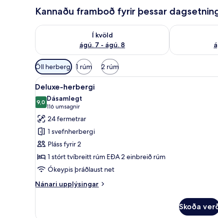
Kannaðu framboð fyrir þessar dagsetnin
Athuga framboð í kvöld ágú. 7 - ágú. 8
Athuga frambo
Í kvöld
ágú. 7 - ágú. 8
á
Síur
Öll herbergi
1 rúm
2 rúm
í
Skoða
Deluxe-herbergi | Rúmföt af be
boði
5
Deluxe-herbergi
allar
fyrir
Dásamlegt
myndir
9,0
herbergi
9,0 af 10
(116
116 umsagnir
fyrir
umsagnir)
24 fermetrar
Deluxe-
1 svefnherbergi
herbergi
Pláss fyrir 2
1 stórt tvíbreitt rúm EÐA 2 einbreið rúm
Ókeypis þráðlaust net
Nánari
Nánari upplýsingar
upplýsingar
fyrir
Skoða ver
Deluxe-