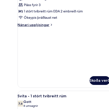
herbergi
Pláss fyrir 3
-
1 stórt tvíbreitt rúm EÐA 2 einbreið rúm
útsýni
Ókeypis þráðlaust net
yfir
skipaskurð
Nánari
Nánari upplýsingar
upplýsingar
fyrir
Superior-
herbergi
-
útsýni
yfir
skipaskurð
Skoða ver
Skoða
Svíta - 1 stórt tvíbreitt rúm | 
7
Svíta - 1 stórt tvíbreitt rúm
allar
Gott
myndir
7,6
7,6 af 10
(4
4 umsagnir