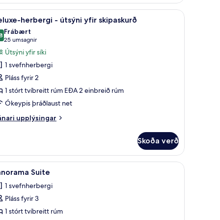
rbergi
r, öryggishólf í herbergi, skrifborð
koða
Rúmföt af bestu gerð, míníbar, öryggishólf í h
5
luxe-herbergi - útsýni yfir skipaskurð
lar
Frábært
yndir
8
8,8 af 10
(25
25 umsagnir
rir
umsagnir)
Útsýni yfir síki
eluxe-
1 svefnherbergi
erbergi
Pláss fyrir 2
1 stórt tvíbreitt rúm EÐA 2 einbreið rúm
tsýni
Ókeypis þráðlaust net
ir
kipaskurð
nari
nari upplýsingar
plýsingar
rir
Skoða verð
luxe-
rbergi
koða
Panorama Suite | Rúmföt af bestu gerð, míníba
4
sýni
anorama Suite
lar
ir
1 svefnherbergi
ipaskurð
yndir
Pláss fyrir 3
rir
anorama
1 stórt tvíbreitt rúm