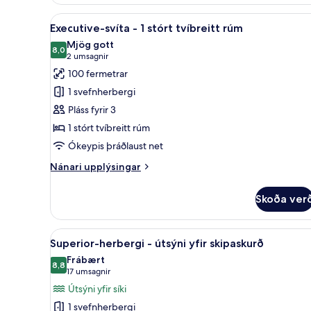
herbergi
Skoða
Executive-svíta - 1 stórt tvíbre
8
Executive-svíta - 1 stórt tvíbreitt rúm
allar
Mjög gott
myndir
8,0
8,0 af 10
(2
2 umsagnir
fyrir
umsagnir)
100 fermetrar
Executive-
1 svefnherbergi
svíta
Pláss fyrir 3
-
1 stórt tvíbreitt rúm
1
Ókeypis þráðlaust net
stórt
tvíbreitt
Nánari
Nánari upplýsingar
rúm
upplýsingar
fyrir
Skoða ver
Executive-
svíta
-
Skoða
Superior-herbergi - útsýni yfir
5
1
Superior-herbergi - útsýni yfir skipaskurð
allar
stórt
Frábært
tvíbreitt
myndir
8,8
8,8 af 10
(17
17 umsagnir
rúm
fyrir
umsagnir)
Útsýni yfir síki
Superior-
1 svefnherbergi