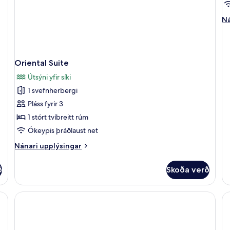
S
Ná
Ná
up
fy
Pa
Su
Oriental Suite
Útsýni yfir síki
1 svefnherbergi
Pláss fyrir 3
1 stórt tvíbreitt rúm
Ókeypis þráðlaust net
Nánari
Nánari upplýsingar
upplýsingar
fyrir
ð
Skoða verð
Oriental
Suite
Rúmföt af bestu gerð, míníbar, öryggishólf í herbergi, skrifborð