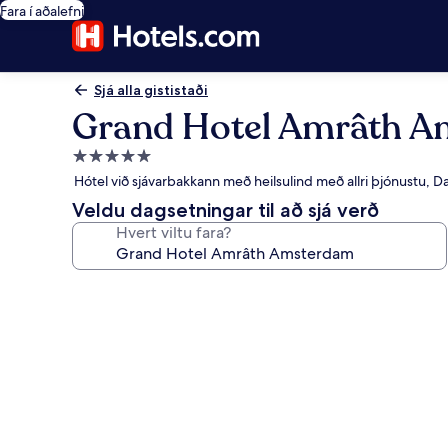
Fara í aðalefni
Sjá alla gististaði
Grand Hotel Amrâth 
5.0
stjörnu
Hótel við sjávarbakkann með heilsulind með allri þjónustu, 
gististaður
Veldu dagsetningar til að sjá verð
Hvert viltu fara?
Myndasafn
fyrir
Grand
Hotel
Amrâth
Amsterdam