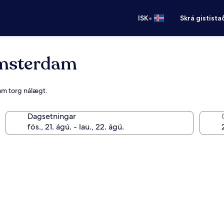
•
ISK
Skrá gistista
Amsterdam
Dam torg nálægt.
Dagsetningar