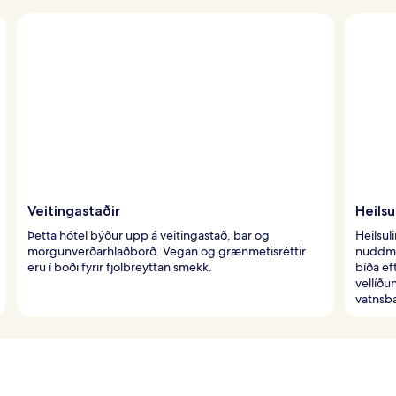
Veitingastaðir
Heils
Þetta hótel býður upp á veitingastað, bar og
Heilsul
morgunverðarhlaðborð. Vegan og grænmetisréttir
nuddme
eru í boði fyrir fjölbreyttan smekk.
bíða ef
vellíðu
vatnsb