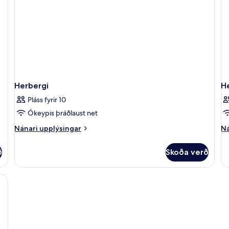
Herbergi
H
Pláss fyrir 10
Ókeypis þráðlaust net
Nánari
Ná
Nánari upplýsingar
Ná
upplýsingar
up
fyrir
fy
ð
Skoða verð
Herbergi
He