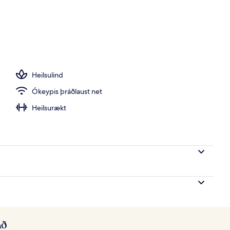
Heilsulind
Ókeypis þráðlaust net
Heilsurækt
að