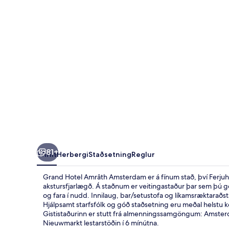
81+
Yfirlit
Herbergi
Staðsetning
Reglur
Grand Hotel Amrâth Amsterdam er á fínum stað, því Ferjuhö
akstursfjarlægð. Á staðnum er veitingastaður þar sem þú getu
og fara í nudd. Innilaug, bar/setustofa og líkamsræktaraðs
Hjálpsamt starfsfólk og góð staðsetning eru meðal helstu k
Gististaðurinn er stutt frá almenningssamgöngum: Amsterd
Nieuwmarkt lestarstöðin í 6 mínútna.