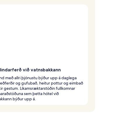
ulindarferð við vatnsbakkann
ind með allri þjónustu býður upp á daglega
ðferðir og gufubað, heitur pottur og eimbað
tir gestum. Líkamsræktarstöðin fullkomnar
naraðstöðuna sem þetta hótel við
akkann býður upp á.