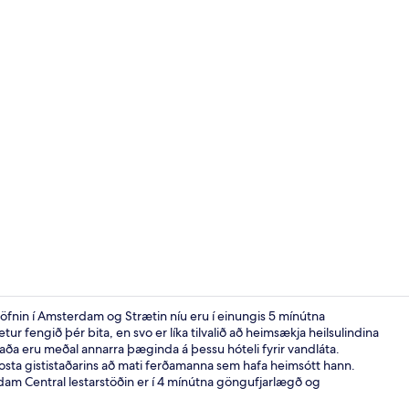
Innilaug
fnin í Amsterdam og Strætin níu eru í einungis 5 mínútna
r fengið þér bita, en svo er líka tilvalið að heimsækja heilsulindina
taða eru meðal annarra þæginda á þessu hóteli fyrir vandláta.
Fundaraðst
osta gististaðarins að mati ferðamanna sem hafa heimsótt hann.
am Central lestarstöðin er í 4 mínútna göngufjarlægð og