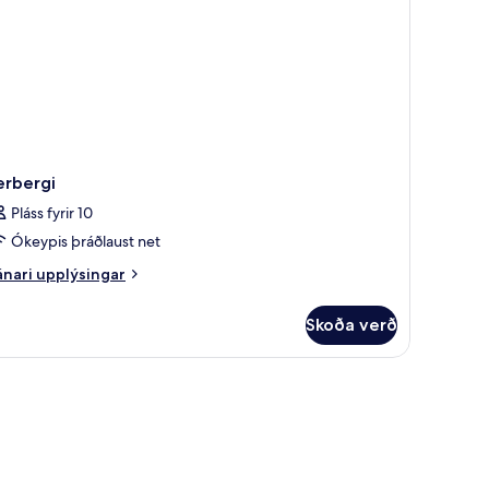
erbergi
Pláss fyrir 10
Ókeypis þráðlaust net
nari
nari upplýsingar
plýsingar
rir
Skoða verð
rbergi