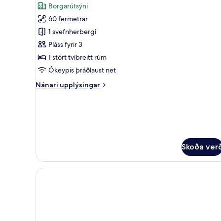
fyrir
umsagnir)
Borgarútsýni
Svíta
60 fermetrar
-
1 svefnherbergi
1
Pláss fyrir 3
stórt
1 stórt tvíbreitt rúm
tvíbreitt
rúm
Ókeypis þráðlaust net
Nánari
Nánari upplýsingar
upplýsingar
fyrir
Svíta
-
1
stórt
Skoða ver
tvíbreitt
rúm