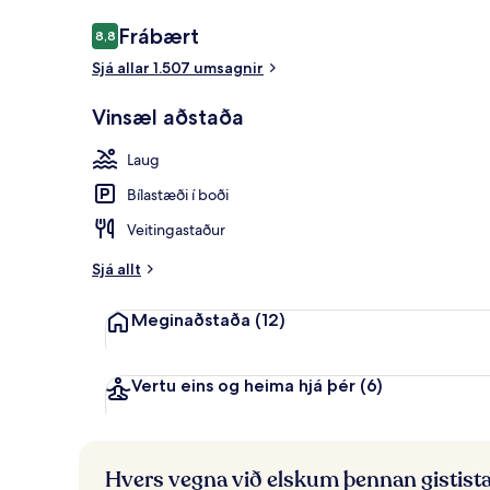
Umsagnir
Frábært
8,8
8,8 af 10
Sjá allar 1.507 umsagnir
Stigi
Vinsæl aðstaða
Laug
Bílastæði í boði
Veitingastaður
Sjá allt
Meginaðstaða
(12)
Vertu eins og heima hjá þér
(6)
Hvers vegna við elskum þennan gistist