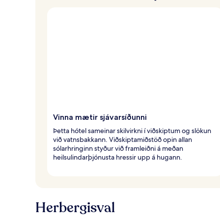
Vinna mætir sjávarsíðunni
Þetta hótel sameinar skilvirkni í viðskiptum og slökun
við vatnsbakkann. Viðskiptamiðstöð opin allan
sólarhringinn styður við framleiðni á meðan
heilsulindarþjónusta hressir upp á hugann.
Herbergisval