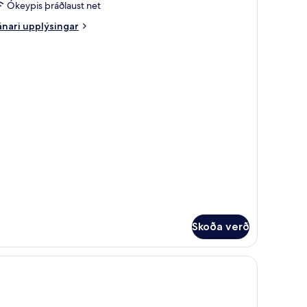
uite
Ókeypis þráðlaust net
nari
nari upplýsingar
plýsingar
rir
norama
ite
Skoða verð