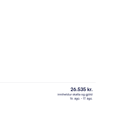
Gufubað
Núverandi
26.535 kr.
verð
inniheldur skatta og gjöld
er
16. ágú. - 17. ágú.
aða
Morgunverðarhlaðborð daglega gegn
26.535 kr.