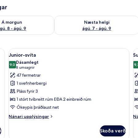
gar
ð á morgun ágú. 8 - ágú. 9
Athuga framboð næstu helgi ágú. 7 - 
Á morgun
Næsta helgi
gú. 8 - ágú. 9
ágú. 7 - ágú. 9
stu gerð, míníbar, öryggishólf í herbergi, skrifborð
Skoða
Junior-svíta | Rúmföt af bestu gerð, mí
S
4
Junior-svíta
Su
allar
al
Dásamlegt
myndir
9,0
m
9,
9,0 af 10
9
(8
8 umsagnir
fyrir
fy
umsagnir)
47 fermetrar
Junior-
S
1 svefnherbergi
svíta
h
Pláss fyrir 3
1 stórt tvíbreitt rúm EÐA 2 einbreið rúm
Ókeypis þráðlaust net
Nánari
Ná
Nánari upplýsingar
Ná
upplýsingar
up
fyrir
fy
ð
Skoða verð
Junior-
Su