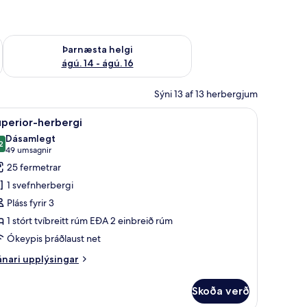
ágú. 9
Athuga framboð þarnæstu helgi ágú. 14 - ágú. 16
Þarnæsta helgi
ágú. 14 - ágú. 16
Sýni 13 af 13 herbergjum
níbar, öryggishólf í herbergi, skrifborð
koða
Rúmföt af bestu gerð, míníbar, öryggishólf í h
4
perior-herbergi
lar
Dásamlegt
yndir
2
,2 af 10
(49
49 umsagnir
rir
umsagnir)
25 fermetrar
uperior-
1 svefnherbergi
erbergi
Pláss fyrir 3
1 stórt tvíbreitt rúm EÐA 2 einbreið rúm
Ókeypis þráðlaust net
nari
nari upplýsingar
plýsingar
rir
Skoða verð
perior-