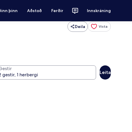
ðinn þinn
Aðstoð
Ferðir
Innskráning
Deila
Vista
Gestir
Leita