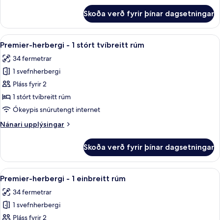
rúm
fyrir
Skoða verð fyrir þínar dagsetningar
Deluxe-
herbergi
-
Skoða
Premier-herbergi - 1 stórt tvíbreitt 
10
1
Premier-herbergi - 1 stórt tvíbreitt rúm
allar
einbreitt
34 fermetrar
rúm
myndir
1 svefnherbergi
fyrir
Premier-
Pláss fyrir 2
herbergi
1 stórt tvíbreitt rúm
-
Ókeypis snúrutengt internet
1
Nánari
Nánari upplýsingar
stórt
upplýsingar
tvíbreitt
fyrir
Skoða verð fyrir þínar dagsetningar
Premier-
rúm
herbergi
-
Skoða
Premier-herbergi - 1 einbreitt rúm | 
9
1
Premier-herbergi - 1 einbreitt rúm
allar
stórt
34 fermetrar
tvíbreitt
myndir
rúm
1 svefnherbergi
fyrir
Premier-
Pláss fyrir 2