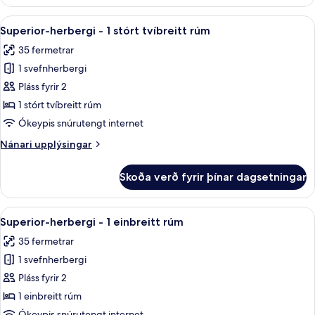
-
eldhús
Skoða
Rúmföt úr egypskri bómull, rúmföt a
6
Superior-herbergi - 1 stórt tvíbreitt rúm
allar
35 fermetrar
myndir
1 svefnherbergi
fyrir
Superior-
Pláss fyrir 2
herbergi
1 stórt tvíbreitt rúm
-
Ókeypis snúrutengt internet
1
Nánari
Nánari upplýsingar
stórt
upplýsingar
tvíbreitt
fyrir
Skoða verð fyrir þínar dagsetningar
Superior-
rúm
herbergi
-
Skoða
Rúmföt úr egypskri bómull, rúmföt a
7
1
Superior-herbergi - 1 einbreitt rúm
allar
stórt
35 fermetrar
tvíbreitt
myndir
rúm
1 svefnherbergi
fyrir
Superior-
Pláss fyrir 2
herbergi
1 einbreitt rúm
-
Ókeypis snúrutengt internet