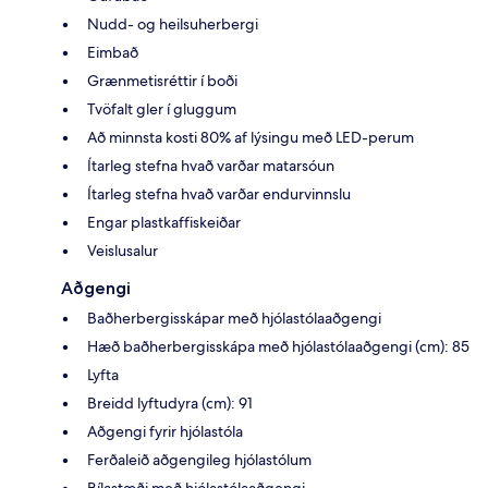
Nudd- og heilsuherbergi
Eimbað
Grænmetisréttir í boði
Tvöfalt gler í gluggum
Að minnsta kosti 80% af lýsingu með LED-perum
Ítarleg stefna hvað varðar matarsóun
Ítarleg stefna hvað varðar endurvinnslu
Engar plastkaffiskeiðar
Veislusalur
Aðgengi
Baðherbergisskápar með hjólastólaaðgengi
Hæð baðherbergisskápa með hjólastólaaðgengi (cm): 85
Lyfta
Breidd lyftudyra (cm): 91
Aðgengi fyrir hjólastóla
Ferðaleið aðgengileg hjólastólum
Bílastæði með hjólastólaaðgengi