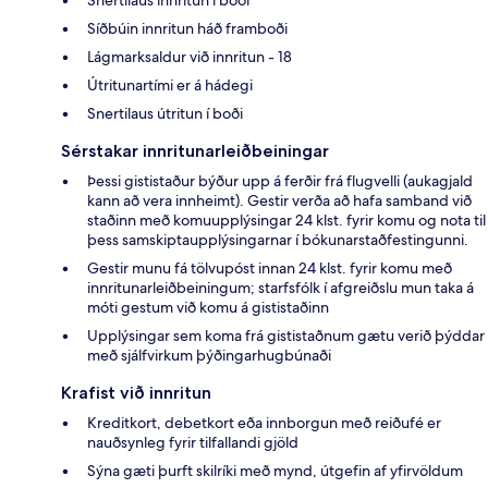
Síðbúin innritun háð framboði
Lágmarksaldur við innritun - 18
Útritunartími er á hádegi
Snertilaus útritun í boði
Sérstakar innritunarleiðbeiningar
Þessi gististaður býður upp á ferðir frá flugvelli (aukagjald
kann að vera innheimt). Gestir verða að hafa samband við
staðinn með komuupplýsingar 24 klst. fyrir komu og nota til
þess samskiptaupplýsingarnar í bókunarstaðfestingunni.
Gestir munu fá tölvupóst innan 24 klst. fyrir komu með
innritunarleiðbeiningum; starfsfólk í afgreiðslu mun taka á
móti gestum við komu á gististaðinn
Upplýsingar sem koma frá gististaðnum gætu verið þýddar
með sjálfvirkum þýðingarhugbúnaði
Krafist við innritun
Kreditkort, debetkort eða innborgun með reiðufé er
nauðsynleg fyrir tilfallandi gjöld
Sýna gæti þurft skilríki með mynd, útgefin af yfirvöldum