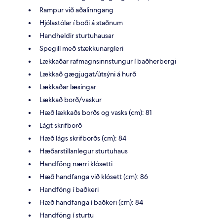
Rampur við aðalinngang
Hjólastólar í boði á staðnum
Handheldir sturtuhausar
Spegill með stækkunargleri
Lækkaðar rafmagnsinnstungur í baðherbergi
Lækkað gægjugat/útsýni á hurð
Lækkaðar læsingar
Lækkað borð/vaskur
Hæð lækkaðs borðs og vasks (cm): 81
Lágt skrifborð
Hæð lágs skrifborðs (cm): 84
Hæðarstillanlegur sturtuhaus
Handföng nærri klósetti
Hæð handfanga við klósett (cm): 86
Handföng í baðkeri
Hæð handfanga í baðkeri (cm): 84
Handföng í sturtu