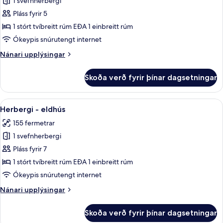
1 svefnherbergi
fyrir
eldhús
Herbergi
Pláss fyrir 5
-
1 stórt tvíbreitt rúm EÐA 1 einbreitt rúm
eldhús
Ókeypis snúrutengt internet
Nánari
Nánari upplýsingar
upplýsingar
fyrir
Skoða verð fyrir þínar dagsetningar
Herbergi
-
eldhús
Skoða
Rúmföt úr egypskri bómull, rúmföt a
9
Herbergi - eldhús
allar
155 fermetrar
myndir
1 svefnherbergi
fyrir
Herbergi
Pláss fyrir 7
-
1 stórt tvíbreitt rúm EÐA 1 einbreitt rúm
eldhús
Ókeypis snúrutengt internet
Nánari
Nánari upplýsingar
upplýsingar
fyrir
Skoða verð fyrir þínar dagsetningar
Herbergi