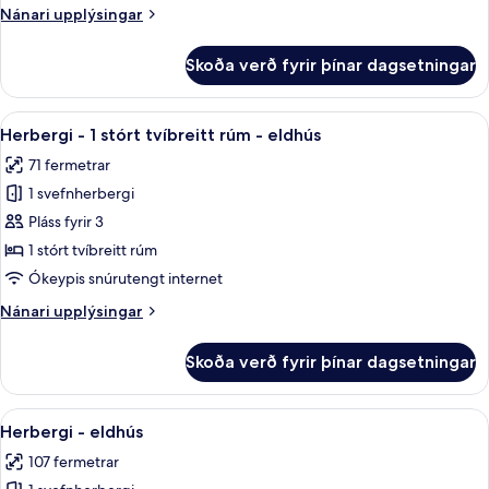
-
Nánari
Nánari upplýsingar
eldhús
upplýsingar
fyrir
Skoða verð fyrir þínar dagsetningar
Fjölskyldusvíta
-
reyklaust
Skoða
Rúmföt úr egypskri bómull, rúmföt a
7
-
Herbergi - 1 stórt tvíbreitt rúm - eldhús
allar
eldhús
71 fermetrar
myndir
1 svefnherbergi
fyrir
Herbergi
Pláss fyrir 3
-
1 stórt tvíbreitt rúm
1
Ókeypis snúrutengt internet
stórt
Nánari
Nánari upplýsingar
tvíbreitt
upplýsingar
rúm
fyrir
Skoða verð fyrir þínar dagsetningar
Herbergi
-
-
eldhús
1
Skoða
Herbergi - eldhús | Rúmföt úr egypsk
7
stórt
Herbergi - eldhús
allar
tvíbreitt
107 fermetrar
rúm
myndir
-