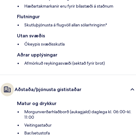
Hæðartakmarkanir eru fyrir bílastæði á staðnum
Flutningur
Skutluþjónusta á flugvöll allan sólarhringinn*
Utan svæðis
Ókeypis svæðisskutla
Aðrar upplýsingar
Afmörkuð reykingasvæði (sektað fyrir brot)
Aðstaða/þjónusta gististaðar
Matur og drykkur
Morgunverðarhlaðborð (aukagjald) daglega kl. 06:00–kl.
11:00
Veitingastaður
Bar/setustofa