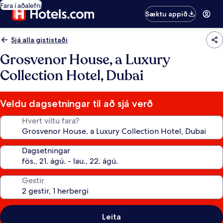
Fara í aðalefni
Sæktu appið
Sjá alla gististaði
Grosvenor House, a Luxury
Collection Hotel, Dubai
Veldu dagsetningar til að sjá verð
Hvert viltu fara?
Dagsetningar
Gestir
Leita