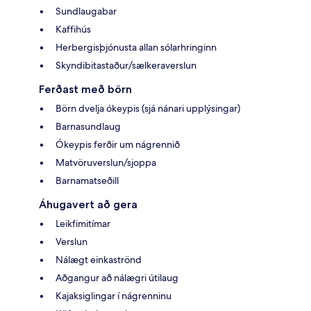
Sundlaugabar
Kaffihús
Herbergisþjónusta allan sólarhringinn
Skyndibitastaður/sælkeraverslun
Ferðast með börn
Börn dvelja ókeypis (sjá nánari upplýsingar)
Barnasundlaug
Ókeypis ferðir um nágrennið
Matvöruverslun/sjoppa
Barnamatseðill
Áhugavert að gera
Leikfimitímar
Verslun
Nálægt einkaströnd
Aðgangur að nálægri útilaug
Kajaksiglingar í nágrenninu