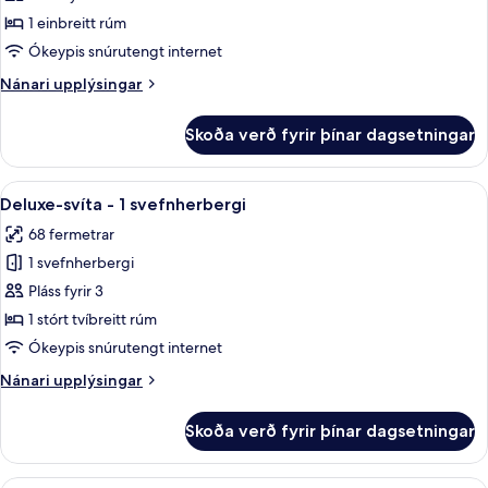
herbergi
1 einbreitt rúm
-
Ókeypis snúrutengt internet
1
Nánari
Nánari upplýsingar
einbreitt
upplýsingar
rúm
fyrir
Skoða verð fyrir þínar dagsetningar
Premier-
herbergi
-
Skoða
Kaffivél/teketill, rafmagnsketill
9
1
Deluxe-svíta - 1 svefnherbergi
allar
einbreitt
68 fermetrar
rúm
myndir
1 svefnherbergi
fyrir
Deluxe-
Pláss fyrir 3
svíta
1 stórt tvíbreitt rúm
-
Ókeypis snúrutengt internet
1
Nánari
Nánari upplýsingar
svefnherbergi
upplýsingar
fyrir
Skoða verð fyrir þínar dagsetningar
Deluxe-
svíta
-
Deluxe-svíta - 1 svefnherbergi | Rúmf