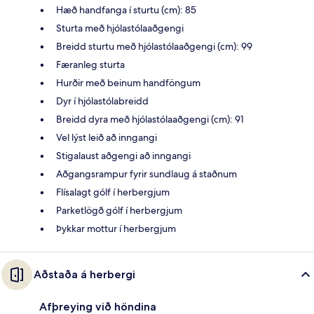
Hæð handfanga í sturtu (cm): 85
Sturta með hjólastólaaðgengi
Breidd sturtu með hjólastólaaðgengi (cm): 99
Færanleg sturta
Hurðir með beinum handföngum
Dyr í hjólastólabreidd
Breidd dyra með hjólastólaaðgengi (cm): 91
Vel lýst leið að inngangi
Stigalaust aðgengi að inngangi
Aðgangsrampur fyrir sundlaug á staðnum
Flísalagt gólf í herbergjum
Parketlögð gólf í herbergjum
Þykkar mottur í herbergjum
Aðstaða á herbergi
Afþreying við höndina