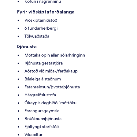
Köfun í nágrenninu
Fyrir viðskiptaferðalanga
Viðskiptamiðstöð
6 fundarherbergi
Tölvuaðstaða
Þjónusta
Móttaka opin allan sólarhringinn
Þjónusta gestastjóra
Aðstoð við miða-/ferðakaup
Bílaleiga á staðnum
Fatahreinsun/þvottaþjónusta
Hárgreiðslustofa
Ókeypis dagblöð í móttöku
Farangursgeymsla
Brúðkaupsþjónusta
Fjöltyngt starfsfólk
Vikapiltur