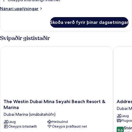
1
Nánari
Nánari upplýsingar
einbreitt
upplýsingar
rúm
fyrir
Skoða verð fyrir þínar dagsetningar
Superior-
herbergi
-
Svipaðir gististaðir
1
einbreitt
The Westin Dubai Mina Seyahi Beach Resort & Marina
Address 
rúm
The
Address
The Westin Dubai Mina Seyahi Beach Resort &
Addres
Westin
Beach
Marina
Dubai M
Dubai
Resort
Dubai Marina (smábátahöfn)
Laug
Mina
Dubai
Flugva
Seyahi
Laug
Heilsulind
Marina
Ókeypis bílastæði
Ókeypis þráðlaust net
Beach
(smábát
9.6
Stó
9,6