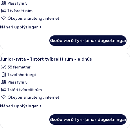
Premier-
Pláss fyrir 3
svíta
1 tvíbreitt rúm
-
Ókeypis snúrutengt internet
1
Nánari
Nánari upplýsingar
tvíbreitt
upplýsingar
rúm
fyrir
Skoða verð fyrir þínar dagsetningar
Premier-
-
svíta
reyklaust
-
Skoða
42-tommu sjónvarp með gervihnattará
9
1
Junior-svíta - 1 stórt tvíbreitt rúm - eldhús
allar
tvíbreitt
55 fermetrar
rúm
myndir
-
1 svefnherbergi
fyrir
reyklaust
Junior-
Pláss fyrir 3
svíta
1 stórt tvíbreitt rúm
-
Ókeypis snúrutengt internet
1
Nánari
Nánari upplýsingar
stórt
upplýsingar
tvíbreitt
fyrir
Skoða verð fyrir þínar dagsetningar
Junior-
rúm
svíta
-