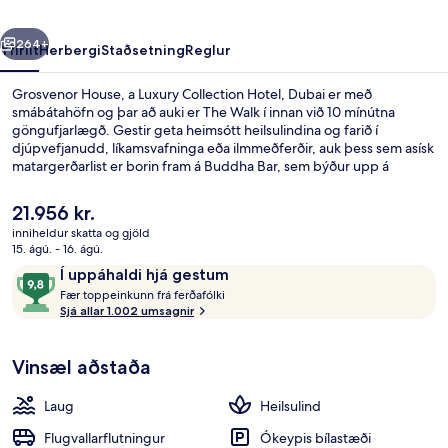
Hotel,
rra
Næsta
Dubai
264+
Yfirlit
Herbergi
Staðsetning
Reglur
Grosvenor House, a Luxury Collection Hotel, Dubai er með
smábátahöfn og þar að auki er The Walk í innan við 10 mínútna
göngufjarlægð. Gestir geta heimsótt heilsulindina og farið í
djúpvefjanudd, líkamsvafninga eða ilmmeðferðir, auk þess sem asísk
matargerðarlist er borin fram á Buddha Bar, sem býður upp á
kvöldverð. Meðal annarra þæginda á þessu hóteli fyrir vandláta eru
2 útilaugar, bar við sundlaugarbakkann og heilsurækt sem er opin
Núverandi
21.956 kr.
allan sólarhringinn. Aðrir gestir hafa sérstaklega sagt að hjálpsamt
verð
inniheldur skatta og gjöld
starfsfólk sé meðal helstu kosta gististaðarins. Það er ekki langt að
er
15. ágú. - 16. ágú.
fara til að komast í almenningssamgöngur: Dubai Marina-
Kvöldverður í boði
21.956 kr.
Umsagnir
9,8
lestarstöðin er í 9 mínútna göngufjarlægð og Mina Seyahi-
Í uppáhaldi hjá gestum
sporvagnastoppistöðin í 12 mínútna.
F
af
Fær toppeinkunn frá ferðafólki
æ
Sjá allar 1.002 umsagnir
10,
r
Í
uppáhaldi
Vinsæl aðstaða
t
hjá
o
gestum
p
Laug
Heilsulind
p
e
Flugvallarflutningur
Ókeypis bílastæði