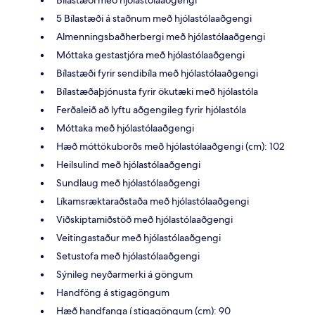
5 Bílastæði á staðnum með hjólastólaaðgengi
Almenningsbaðherbergi með hjólastólaaðgengi
Móttaka gestastjóra með hjólastólaaðgengi
Bílastæði fyrir sendibíla með hjólastólaaðgengi
Bílastæðaþjónusta fyrir ökutæki með hjólastóla
Ferðaleið að lyftu aðgengileg fyrir hjólastóla
Móttaka með hjólastólaaðgengi
Hæð móttökuborðs með hjólastólaaðgengi (cm): 102
Heilsulind með hjólastólaaðgengi
Sundlaug með hjólastólaaðgengi
Líkamsræktaraðstaða með hjólastólaaðgengi
Viðskiptamiðstöð með hjólastólaaðgengi
Veitingastaður með hjólastólaaðgengi
Setustofa með hjólastólaaðgengi
Sýnileg neyðarmerki á göngum
Handföng á stigagöngum
Hæð handfanga í stigagöngum (cm): 90