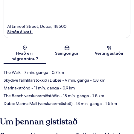
Al Emreef Street, Dubai, 118500
Skoða á korti
Kort
Hvað er í
Samgöngur
Veitingastaðir
nágrenninu?
The Walk
- 7 mín. ganga
- 0.7 km
Skydive fallhlífarstökkið í Dúbæ
- 9 mín. ganga
- 0.8 km
Marina-strönd
- 11 mín. ganga
- 0.9 km
The Beach verslunarmiðstöðin
- 18 mín. ganga
- 1.5 km
Dubai Marina Mall (verslunarmiðstöð)
- 18 mín. ganga
- 1.5 km
Um þennan gististað