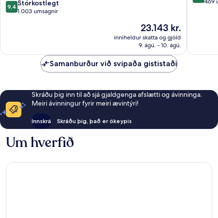
Resort
af
469 
9.4
Stórkostlegt
9,4
&
10,
af
1.003 umsagnir
Marina
Stórkost
10,
Verðið
23.143 kr.
Dubai
469
Stórkostlegt,
er
Marina
umsagni
1.003
inniheldur skatta og gjöld
23.143 kr.
(smábátahöfn)
9. ágú. - 10. ágú.
umsagnir
Samanburður við svipaða gististaði
Skráðu þig inn til að sjá gjaldgenga afslætti og ávinninga.
Meiri ávinningur fyrir meiri ævintýri!
Innskrá
Skráðu þig, það er ókeypis
Um hverfið