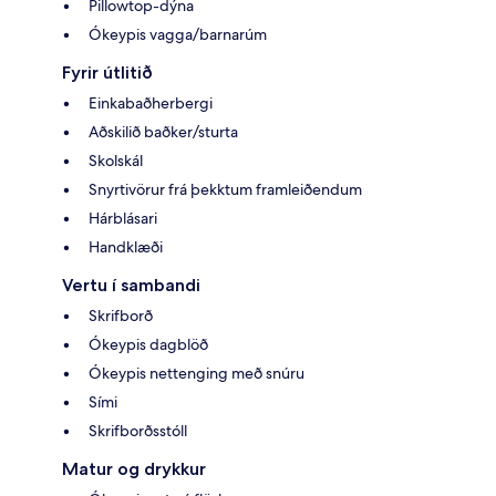
Pillowtop-dýna
Ókeypis vagga/barnarúm
Fyrir útlitið
Einkabaðherbergi
Aðskilið baðker/sturta
Skolskál
Snyrtivörur frá þekktum framleiðendum
Hárblásari
Handklæði
Vertu í sambandi
Skrifborð
Ókeypis dagblöð
Ókeypis nettenging með snúru
Sími
Skrifborðsstóll
Matur og drykkur