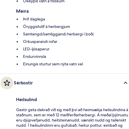
Ókeypis vatn á flöskum
Meira
Þrif daglega
Öryggishólf á herbergjum
Samtengd/samliggjandi herbergi í boði
Orkusparandi rofar
LED-ljósaperur
Endurvinnsla
Einungis sturtur sem nýta vatn vel
Sérkostir
Heilsulind
Gestir geta dekrað við sig með því að heimsækja heilsulindina á
staðnum, sem er með 12 meðferðarherbergi. Á meðal þjónustu
eru djúpvefjanudd, heitsteinanudd, sænskt nudd og taílenskt
nudd. Í heilsulindinni eru gufubað, heitur pottur, eimbað og