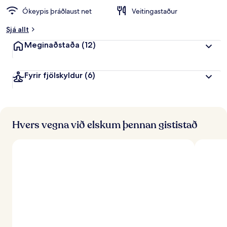
i
Ókeypis þráðlaust net
Veitingastaður
n
k
Sjá allt
u
n
Meginaðstaða
(12)
n
f
Fyrir fjölskyldur
(6)
r
á
f
e
r
Hvers vegna við elskum þennan gististað
ð
a
f
ó
l
k
i