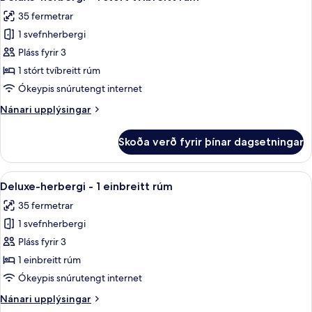
allar
35 fermetrar
myndir
1 svefnherbergi
fyrir
Deluxe-
Pláss fyrir 3
herbergi
1 stórt tvíbreitt rúm
-
Ókeypis snúrutengt internet
1
Nánari
Nánari upplýsingar
stórt
upplýsingar
tvíbreitt
fyrir
Skoða verð fyrir þínar dagsetningar
Deluxe-
rúm
herbergi
-
Skoða
Rúmföt úr egypskri bómull, rúmföt a
7
1
Deluxe-herbergi - 1 einbreitt rúm
allar
stórt
35 fermetrar
tvíbreitt
myndir
rúm
1 svefnherbergi
fyrir
Deluxe-
Pláss fyrir 3
herbergi
1 einbreitt rúm
-
Ókeypis snúrutengt internet
1
Nánari
Nánari upplýsingar
einbreitt
upplýsingar