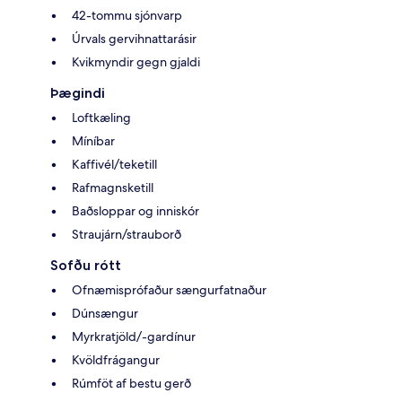
42-tommu sjónvarp
Úrvals gervihnattarásir
Kvikmyndir gegn gjaldi
Þægindi
Loftkæling
Míníbar
Kaffivél/teketill
Rafmagnsketill
Baðsloppar og inniskór
Straujárn/strauborð
Sofðu rótt
Ofnæmisprófaður sængurfatnaður
Dúnsængur
Myrkratjöld/-gardínur
Kvöldfrágangur
Rúmföt af bestu gerð