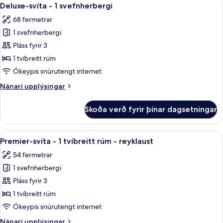
Skoða
5
1
Deluxe-svíta - 1 svefnherbergi
allar
svefnherbergi
68 fermetrar
myndir
1 svefnherbergi
fyrir
Deluxe-
Pláss fyrir 3
svíta
1 tvíbreitt rúm
-
Ókeypis snúrutengt internet
1
Nánari
Nánari upplýsingar
svefnherbergi
upplýsingar
fyrir
Skoða verð fyrir þínar dagsetningar
Deluxe-
svíta
-
Skoða
Premier-svíta - 1 tvíbreitt rúm - reyk
7
1
Premier-svíta - 1 tvíbreitt rúm - reyklaust
allar
svefnherbergi
54 fermetrar
myndir
1 svefnherbergi
fyrir
Premier-
Pláss fyrir 3
svíta
1 tvíbreitt rúm
-
Ókeypis snúrutengt internet
1
Nánari
Nánari upplýsingar