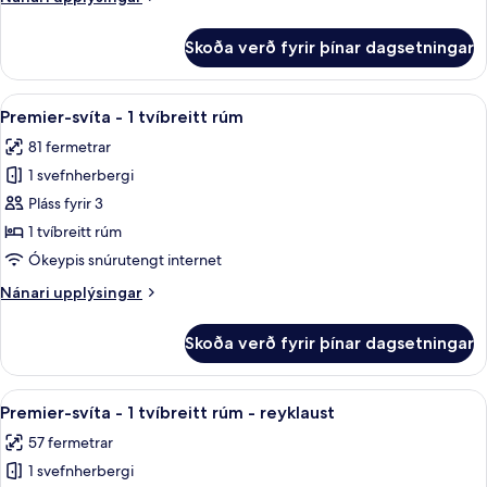
tvíbreitt
upplýsingar
rúm
fyrir
Skoða verð fyrir þínar dagsetningar
Premier-
-
svíta
reyklaust
-
Skoða
Premier-svíta - 1 tvíbreitt rúm | Rúm
9
1
Premier-svíta - 1 tvíbreitt rúm
allar
tvíbreitt
81 fermetrar
rúm
myndir
-
1 svefnherbergi
fyrir
reyklaust
Premier-
Pláss fyrir 3
svíta
1 tvíbreitt rúm
-
Ókeypis snúrutengt internet
1
Nánari
Nánari upplýsingar
tvíbreitt
upplýsingar
rúm
fyrir
Skoða verð fyrir þínar dagsetningar
Premier-
svíta
-
Skoða
Premier-svíta - 1 tvíbreitt rúm - reyk
9
1
Premier-svíta - 1 tvíbreitt rúm - reyklaust
allar
tvíbreitt
57 fermetrar
rúm
myndir
1 svefnherbergi
fyrir