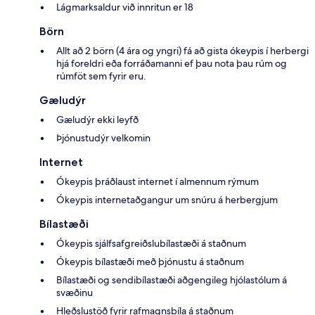
Lágmarksaldur við innritun er 18
Börn
Allt að 2 börn (4 ára og yngri) fá að gista ókeypis í herbergi
hjá foreldri eða forráðamanni ef þau nota þau rúm og
rúmföt sem fyrir eru.
Gæludýr
Gæludýr ekki leyfð
Þjónustudýr velkomin
Internet
Ókeypis þráðlaust internet í almennum rýmum
Ókeypis internetaðgangur um snúru á herbergjum
Bílastæði
Ókeypis sjálfsafgreiðslubílastæði á staðnum
Ókeypis bílastæði með þjónustu á staðnum
Bílastæði og sendibílastæði aðgengileg hjólastólum á
svæðinu
Hleðslustöð fyrir rafmagnsbíla á staðnum