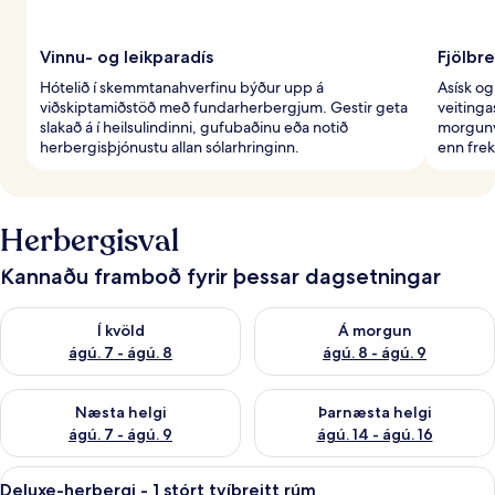
Vinnu- og leikparadís
Fjölbr
Hótelið í skemmtanahverfinu býður upp á
Asísk og
viðskiptamiðstöð með fundarherbergjum. Gestir geta
veitinga
slakað á í heilsulindinni, gufubaðinu eða notið
morgunv
herbergisþjónustu allan sólarhringinn.
enn frek
Herbergisval
Kannaðu framboð fyrir þessar dagsetningar
Athuga framboð í kvöld ágú. 7 - ágú. 8
Athuga framboð á morgun ágú.
Í kvöld
Á morgun
ágú. 7 - ágú. 8
ágú. 8 - ágú. 9
Athuga framboð næstu helgi ágú. 7 - ágú. 9
Athuga framboð þarnæstu helgi
Næsta helgi
Þarnæsta helgi
ágú. 7 - ágú. 9
ágú. 14 - ágú. 16
Skoða
Deluxe-herbergi - 1 stórt tvíbreitt r
8
Deluxe-herbergi - 1 stórt tvíbreitt rúm