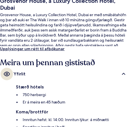
Grosvenor House, a Luxury Collection Hotel,
Dubai
Grosvenor House, a Luxury Collection Hotel, Dubai er með smábátahöfn
og þar að auki er The Walk í innan við 10 mínútna göngufjarlægð. Gestir
geta heimsótt heilsulindina og farið í djúpvefjanudd, líkamsvafninga eða
ilmmeðferðir, auk þess sem asísk matargerðarlist er borin fram á Buddha
Bar, sem býður upp á kvöldverð. Meðal annarra þæginda á þessu hóteli
fyrir vandláta eru 2 útilaugar, bar við sundlaugarbakkann og heilsurækt
sem er opin allan sólarhringinn. Aðrir gestir hafa sérstaklega sagt að
Upplýsingar um rétt til afbókunar
hjálpsamt starfsfólk sé meðal helstu kosta gististaðarins. Það er ekki langt
að fara til að komast í almenningssamgöngur: Dubai Marina-lestarstöðin
Meira um þennan gististað
er í 9 mínútna göngufjarlægð og Mina Seyahi-sporvagnastoppistöðin í
12 mínútna.
Yfirlit
Stærð hótels
750 herbergi
Er á meira en 45 hæðum
Koma/brottför
Innritun hefst: kl. 14:00. Innritun lýkur: á miðnætti
Snertilaus innritun í boði