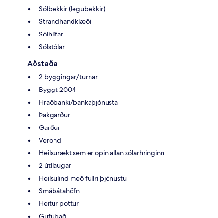
Sólbekkir (legubekkir)
Strandhandklæði
Sólhlífar
Sólstólar
Aðstaða
2 byggingar/turnar
Byggt 2004
Hraðbanki/bankaþjónusta
Þakgarður
Garður
Verönd
Heilsurækt sem er opin allan sólarhringinn
2 útilaugar
Heilsulind með fullri þjónustu
Smábátahöfn
Heitur pottur
Gufubað