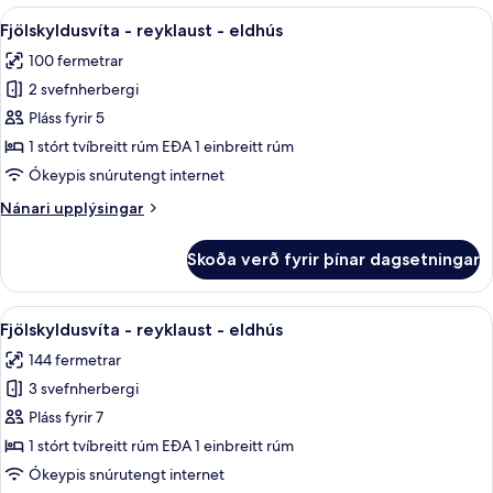
-
Skoða
Rúmföt úr egypskri bómull, rúmföt a
eldhús
8
1
Fjölskyldusvíta - reyklaust - eldhús
allar
stórt
100 fermetrar
tvíbreitt
myndir
rúm
2 svefnherbergi
fyrir
-
Fjölskyldusvíta
Pláss fyrir 5
eldhús
-
1 stórt tvíbreitt rúm EÐA 1 einbreitt rúm
reyklaust
Ókeypis snúrutengt internet
-
Nánari
Nánari upplýsingar
eldhús
upplýsingar
fyrir
Skoða verð fyrir þínar dagsetningar
Fjölskyldusvíta
-
reyklaust
Skoða
Rúmföt úr egypskri bómull, rúmföt a
7
-
Fjölskyldusvíta - reyklaust - eldhús
allar
eldhús
144 fermetrar
myndir
3 svefnherbergi
fyrir
Fjölskyldusvíta
Pláss fyrir 7
-
1 stórt tvíbreitt rúm EÐA 1 einbreitt rúm
reyklaust
Ókeypis snúrutengt internet