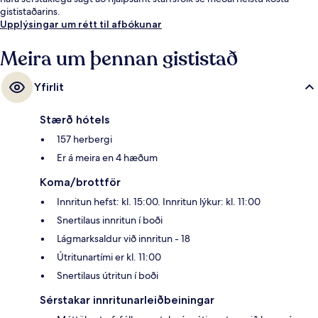
gististaðarins.
Upplýsingar um rétt til afbókunar
Meira um þennan gististað
Yfirlit
Stærð hótels
157 herbergi
Er á meira en 4 hæðum
Koma/brottför
Innritun hefst: kl. 15:00. Innritun lýkur: kl. 11:00
Snertilaus innritun í boði
Lágmarksaldur við innritun - 18
Útritunartími er kl. 11:00
Snertilaus útritun í boði
Sérstakar innritunarleiðbeiningar