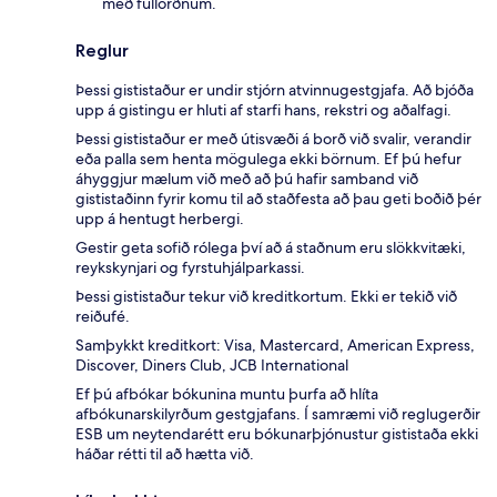
með fullorðnum.
Reglur
Þessi gististaður er undir stjórn atvinnugestgjafa. Að bjóða
upp á gistingu er hluti af starfi hans, rekstri og aðalfagi.
Þessi gististaður er með útisvæði á borð við svalir, verandir
eða palla sem henta mögulega ekki börnum. Ef þú hefur
áhyggjur mælum við með að þú hafir samband við
gististaðinn fyrir komu til að staðfesta að þau geti boðið þér
upp á hentugt herbergi.
Gestir geta sofið rólega því að á staðnum eru slökkvitæki,
reykskynjari og fyrstuhjálparkassi.
Þessi gististaður tekur við kreditkortum. Ekki er tekið við
reiðufé.
Samþykkt kreditkort: Visa, Mastercard, American Express,
Discover, Diners Club, JCB International
Ef þú afbókar bókunina muntu þurfa að hlíta
afbókunarskilyrðum gestgjafans. Í samræmi við reglugerðir
ESB um neytendarétt eru bókunarþjónustur gististaða ekki
háðar rétti til að hætta við.