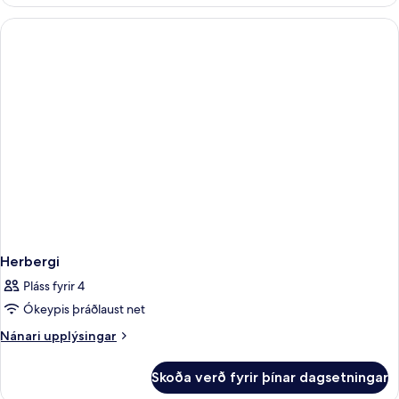
Herbergi
Pláss fyrir 4
Ókeypis þráðlaust net
Nánari
Nánari upplýsingar
upplýsingar
fyrir
Skoða verð fyrir þínar dagsetningar
Herbergi