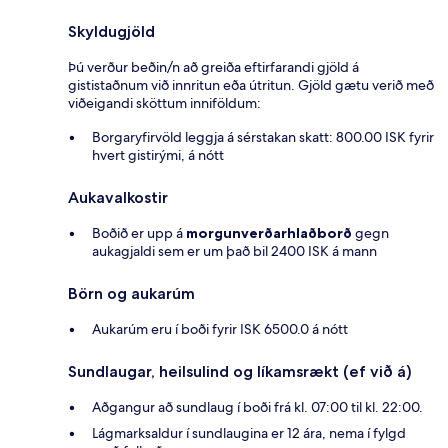
Skyldugjöld
Þú verður beðin/n að greiða eftirfarandi gjöld á
gististaðnum við innritun eða útritun. Gjöld gætu verið með
viðeigandi sköttum inniföldum:
Borgaryfirvöld leggja á sérstakan skatt: 800.00 ISK fyrir
hvert gistirými, á nótt
Aukavalkostir
Boðið er upp á
morgunverðarhlaðborð
gegn
aukagjaldi sem er um það bil 2400 ISK á mann
Börn og aukarúm
Aukarúm eru í boði fyrir ISK 6500.0 á nótt
Sundlaugar, heilsulind og líkamsrækt (ef við á)
Aðgangur að sundlaug í boði frá kl. 07:00 til kl. 22:00.
Lágmarksaldur í sundlaugina er 12 ára, nema í fylgd