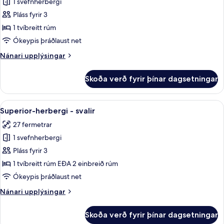
1 svefnherbergi
fyrir
Svíta
Pláss fyrir 3
1 tvíbreitt rúm
Ókeypis þráðlaust net
Nánari
Nánari upplýsingar
upplýsingar
fyrir
Skoða verð fyrir þínar dagsetningar
Svíta
Skoða
Ofnæmisprófaður sængurfatnaður, öryg
10
Superior-herbergi - svalir
allar
27 fermetrar
myndir
1 svefnherbergi
fyrir
Superior-
Pláss fyrir 3
herbergi
1 tvíbreitt rúm EÐA 2 einbreið rúm
-
Ókeypis þráðlaust net
svalir
Nánari
Nánari upplýsingar
upplýsingar
fyrir
Skoða verð fyrir þínar dagsetningar
Superior-