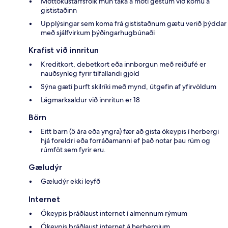
Móttökustarfsfólk mun taka á móti gestum við komu á
gististaðinn
Upplýsingar sem koma frá gististaðnum gætu verið þýddar
með sjálfvirkum þýðingarhugbúnaði
Krafist við innritun
Kreditkort, debetkort eða innborgun með reiðufé er
nauðsynleg fyrir tilfallandi gjöld
Sýna gæti þurft skilríki með mynd, útgefin af yfirvöldum
Lágmarksaldur við innritun er 18
Börn
Eitt barn (5 ára eða yngra) fær að gista ókeypis í herbergi
hjá foreldri eða forráðamanni ef það notar þau rúm og
rúmföt sem fyrir eru.
Gæludýr
Gæludýr ekki leyfð
Internet
Ókeypis þráðlaust internet í almennum rýmum
Ókeypis þráðlaust internet á herbergjum