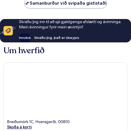
Samanburður við svipaða gististaði
Skráðu þig inn til að sjá gjaldgenga afslætti og ávinninga.
Meiri ávinningur fyrir meiri ævintýri!
Innskrá
Skráðu þig, það er ókeypis
Um hverfið
Breiðumörk 1C, Hveragerði, 00810
Skoða á korti