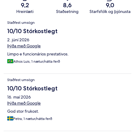
9,2
8,6
9,0
Hreinlæti
Staðsetning
Starfsfólk og þjónusta
Umsagnir
Staðfest umsögn
10/10 Stórkostlegt
2. júní 2026
Þýða með Google
Limpo e funcionários prestativos.
Athos Luis, 1 nætur/nátta ferð
Staðfest umsögn
10/10 Stórkostlegt
16. maí 2026
Þýða með Google
God stor frukost.
Petra, 1 nætur/nátta ferð