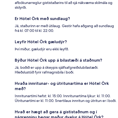
afbókunarreglur gististaðarins til að sjá nákvæma skilmála og
skilyrði.
Er Hótel Örk með sundlaug?
Já, staðurinn er með útilaug. Gestir hafa aðgang að sundlaug
frá kl. 07:00 til kl. 22:00.
Leyfir Hótel Örk gæludýr?
Því miður, gæludýr eru ekki leyfð.
Býður Hótel Örk upp á bílastæði á staðnum?
Já, boðið er upp á ókeypis sjálfsafgreiðslubílastæði.
Hleðslustöð fyrir rafmagnsbíla í boði.
Hvaða innritunar- og útritunartíma er Hótel Örk
með?
Innritunartími hefst: kl. 15:00. Innritunartíma lýkur: kl. 11:00.
Útritunartími er kl. 11:00. Snertilaus innritun og útritun er í boði.
Hvað er hægt að gera á gististaðnum og í
nágrenninu þegar maður dvelur á Hótel Örk?