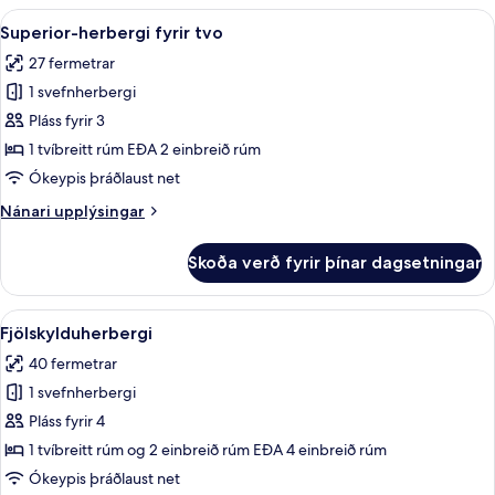
fyrir
Skoða
Ofnæmisprófaður sængurfatnaður, öryg
9
þrjá
Superior-herbergi fyrir tvo
allar
27 fermetrar
myndir
1 svefnherbergi
fyrir
Superior-
Pláss fyrir 3
herbergi
1 tvíbreitt rúm EÐA 2 einbreið rúm
fyrir
Ókeypis þráðlaust net
tvo
Nánari
Nánari upplýsingar
upplýsingar
fyrir
Skoða verð fyrir þínar dagsetningar
Superior-
herbergi
fyrir
Skoða
Fjölskylduherbergi | Ofnæmisprófaður 
9
tvo
Fjölskylduherbergi
allar
40 fermetrar
myndir
1 svefnherbergi
fyrir
Fjölskylduherbergi
Pláss fyrir 4
1 tvíbreitt rúm og 2 einbreið rúm EÐA 4 einbreið rúm
Ókeypis þráðlaust net