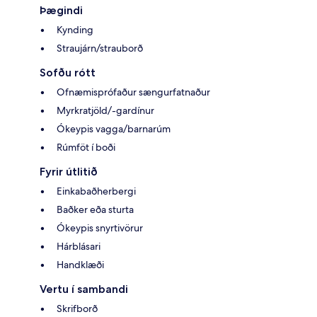
Þægindi
Kynding
Straujárn/strauborð
Sofðu rótt
Ofnæmisprófaður sængurfatnaður
Myrkratjöld/-gardínur
Ókeypis vagga/barnarúm
Rúmföt í boði
Fyrir útlitið
Einkabaðherbergi
Baðker eða sturta
Ókeypis snyrtivörur
Hárblásari
Handklæði
Vertu í sambandi
Skrifborð