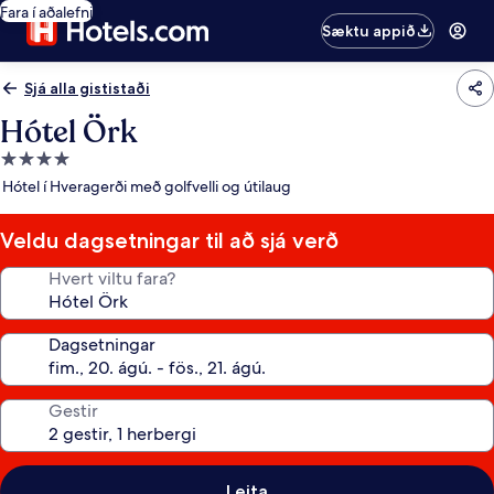
Fara í aðalefni
Sæktu appið
Sjá alla gististaði
Hótel Örk
4.0
stjörnu
Hótel í Hveragerði með golfvelli og útilaug
gististaður
Veldu dagsetningar til að sjá verð
Hvert viltu fara?
Dagsetningar
Gestir
Leita