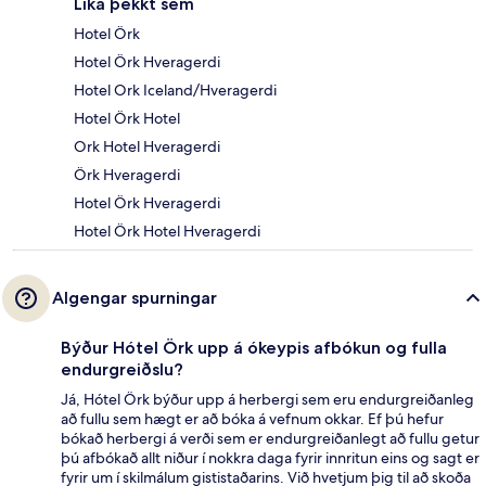
Líka þekkt sem
Hotel Örk
Hotel Örk Hveragerdi
Hotel Ork Iceland/Hveragerdi
Hotel Örk Hotel
Ork Hotel Hveragerdi
Örk Hveragerdi
Hotel Örk Hveragerdi
Hotel Örk Hotel Hveragerdi
Algengar spurningar
Býður Hótel Örk upp á ókeypis afbókun og fulla
endurgreiðslu?
Já, Hótel Örk býður upp á herbergi sem eru endurgreiðanleg
að fullu sem hægt er að bóka á vefnum okkar. Ef þú hefur
bókað herbergi á verði sem er endurgreiðanlegt að fullu getur
þú afbókað allt niður í nokkra daga fyrir innritun eins og sagt er
fyrir um í skilmálum gististaðarins. Við hvetjum þig til að skoða