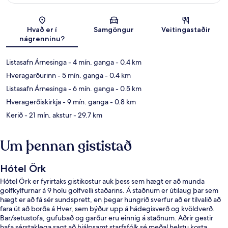
Kort
Hvað er í
Samgöngur
Veitingastaðir
nágrenninu?
Listasafn Árnesinga
- 4 mín. ganga
- 0.4 km
Hveragarðurinn
- 5 mín. ganga
- 0.4 km
Listasafn Árnesinga
- 6 mín. ganga
- 0.5 km
Hveragerðiskirkja
- 9 mín. ganga
- 0.8 km
Kerið
- 21 mín. akstur
- 29.7 km
Um þennan gististað
Hótel Örk
Hótel Örk er fyrirtaks gistikostur auk þess sem hægt er að munda
golfkylfurnar á 9 holu golfvelli staðarins. Á staðnum er útilaug þar sem
hægt er að fá sér sundsprett, en þegar hungrið sverfur að er tilvalið að
fara út að borða á Hver, sem býður upp á hádegisverð og kvöldverð.
Bar/setustofa, gufubað og garður eru einnig á staðnum. Aðrir gestir
hafa sérstaklega sagt að hjálpsamt starfsfólk sé meðal helstu kosta