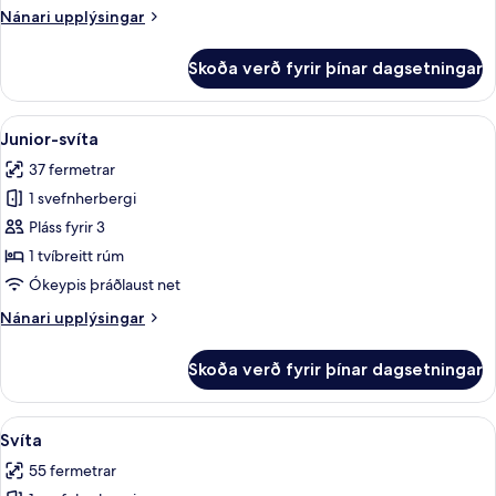
Nánari
Nánari upplýsingar
upplýsingar
fyrir
Skoða verð fyrir þínar dagsetningar
Fjölskylduherbergi
Skoða
Junior-svíta | Ofnæmisprófaður sængur
12
Junior-svíta
allar
37 fermetrar
myndir
1 svefnherbergi
fyrir
Junior-
Pláss fyrir 3
svíta
1 tvíbreitt rúm
Ókeypis þráðlaust net
Nánari
Nánari upplýsingar
upplýsingar
fyrir
Skoða verð fyrir þínar dagsetningar
Junior-
svíta
Skoða
Svíta | Ofnæmisprófaður sængurfatnaðu
16
Svíta
allar
55 fermetrar
myndir