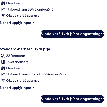
Standard-
Pláss fyrir 3
herbergi
1 tvíbreitt rúm EÐA 2 einbreið rúm
fyrir
Ókeypis þráðlaust net
tvo
Nánari
Nánari upplýsingar
upplýsingar
fyrir
Skoða verð fyrir þínar dagsetningar
Standard-
herbergi
fyrir
Skoða
Ofnæmisprófaður sængurfatnaður, öryg
4
tvo
Standard-herbergi fyrir þrjá
allar
22 fermetrar
myndir
1 svefnherbergi
fyrir
Standard-
Pláss fyrir 3
herbergi
1 tvíbreitt rúm og 1 svefnsófi (einbreiður)
fyrir
Ókeypis þráðlaust net
þrjá
Nánari
Nánari upplýsingar
upplýsingar
fyrir
Skoða verð fyrir þínar dagsetningar
Standard-
herbergi