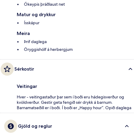
Ókeypis þráðlaust net
Matur og drykkur
Ísskápur
Meira
Þrif daglega
Öryggishólf á herbergjum
Sérkostir
Veitingar
Hver - veitingastaður þar sem í boði eru hádegisverður og
kvöldverður. Gestir geta fengið sér drykk á barnum.
Barnamatseðill er í boði. Í boði er „Happy hour“. Opið daglega
Gjöld og reglur