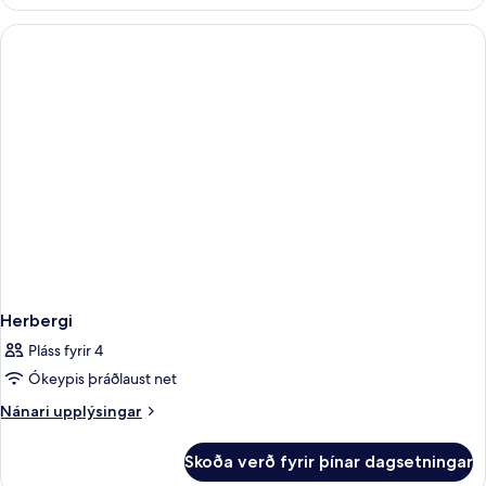
Herbergi
Pláss fyrir 4
Ókeypis þráðlaust net
Nánari
Nánari upplýsingar
upplýsingar
fyrir
Skoða verð fyrir þínar dagsetningar
Herbergi