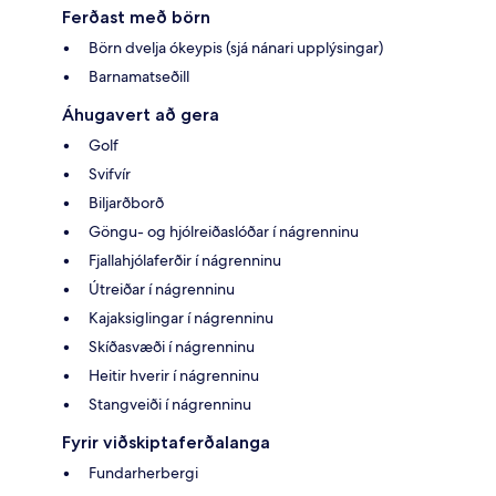
Ferðast með börn
Börn dvelja ókeypis (sjá nánari upplýsingar)
Barnamatseðill
Áhugavert að gera
Golf
Svifvír
Biljarðborð
Göngu- og hjólreiðaslóðar í nágrenninu
Fjallahjólaferðir í nágrenninu
Útreiðar í nágrenninu
Kajaksiglingar í nágrenninu
Skíðasvæði í nágrenninu
Heitir hverir í nágrenninu
Stangveiði í nágrenninu
Fyrir viðskiptaferðalanga
Fundarherbergi