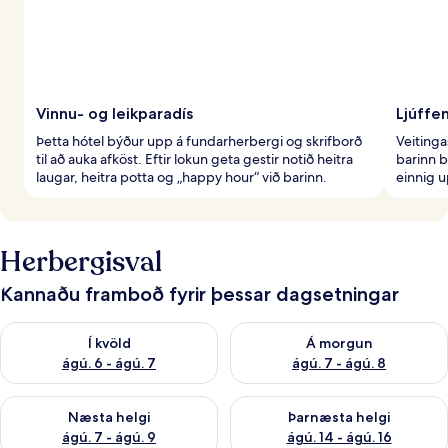
Vinnu- og leikparadís
Ljúffen
Þetta hótel býður upp á fundarherbergi og skrifborð
Veitinga
til að auka afköst. Eftir lokun geta gestir notið heitra
barinn b
laugar, heitra potta og „happy hour“ við barinn.
einnig 
Herbergisval
Kannaðu framboð fyrir þessar dagsetningar
Athuga framboð í kvöld ágú. 6 - ágú. 7
Athuga framboð á morgun ágú.
Í kvöld
Á morgun
ágú. 6 - ágú. 7
ágú. 7 - ágú. 8
Athuga framboð næstu helgi ágú. 7 - ágú. 9
Athuga framboð þarnæstu helgi
Næsta helgi
Þarnæsta helgi
ágú. 7 - ágú. 9
ágú. 14 - ágú. 16