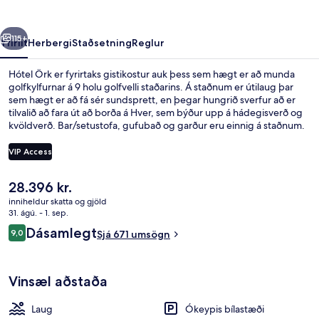
rra
Næsta
115+
Yfirlit
Herbergi
Staðsetning
Reglur
Hótel Örk er fyrirtaks gistikostur auk þess sem hægt er að munda
golfkylfurnar á 9 holu golfvelli staðarins. Á staðnum er útilaug þar
sem hægt er að fá sér sundsprett, en þegar hungrið sverfur að er
tilvalið að fara út að borða á Hver, sem býður upp á hádegisverð og
kvöldverð. Bar/setustofa, gufubað og garður eru einnig á staðnum.
Aðrir gestir hafa sérstaklega sagt að hjálpsamt starfsfólk sé meðal
helstu kosta gististaðarins.
VIP Access
Núverandi
28.396 kr.
Garður
verð
inniheldur skatta og gjöld
er
31. ágú. - 1. sep.
28.396 kr.
Umsagnir
Dásamlegt
9,0
Sjá 671 umsögn
9,0 af 10
Vinsæl aðstaða
Laug
Ókeypis bílastæði