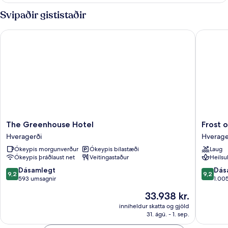
Svipaðir gististaðir
The Greenhouse Hotel
Frost og
The
Frost
The Greenhouse Hotel
Frost 
Greenhouse
og
Hveragerði
Hverage
Hotel
funi
Ókeypis morgunverður
Ókeypis bílastæði
Laug
Hveragerði
Boutiqu
Ókeypis þráðlaust net
Veitingastaður
Heilsu
Hotel
Hverage
9.2
9.2
Dásamlegt
Dás
9,2
9,2
af
af
593 umsagnir
1.00
10,
10,
Verðið
33.938 kr.
Dásamlegt,
Dásamle
er
593
1.005
inniheldur skatta og gjöld
33.938 kr.
31. ágú. - 1. sep.
umsagnir
umsagni