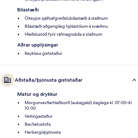
Bílastæði
Ókeypis sjálfsafgreiðslubílastæði á staðnum
Bílastæði aðgengileg hjólastólum á svæðinu
Hleðslustöð fyrir rafmagnsbíla á staðnum
Aðrar upplýsingar
Reyklaus gististaður
Aðstaða/þjónusta gististaðar
Matur og drykkur
Morgunverðarhlaðborð (aukagjald) daglega kl. 07:00–kl.
10:00
Veitingastaður
Bar/setustofa
Herbergisþjónusta