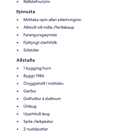
Ráðstefnurými
Þjónusta
Móttaka opin allan sólarhringinn
Aðstoð við miða-/ferðakaup
Farangursgeymsla
Fjöltyngt starfsfólk
Sólstólar
Aðstaða
1 bygging/turn
Byggt 1986
Öryggishólf í móttöku
Garður
Golfvöllur á staðnum
Útilaug
Upphituð laug
Spila-/leikjasalur
2 nuddpottar