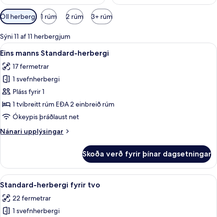
Síur
Öll herbergi
1 rúm
2 rúm
3+ rúm
í
boði
Sýni 11 af 11 herbergjum
fyrir
Skoða
Ofnæmisprófaður sængurfatnaður, öryg
4
Eins manns Standard-herbergi
herbergi
allar
17 fermetrar
myndir
1 svefnherbergi
fyrir
Eins
Pláss fyrir 1
manns
1 tvíbreitt rúm EÐA 2 einbreið rúm
Standard-
Ókeypis þráðlaust net
herbergi
Nánari
Nánari upplýsingar
upplýsingar
fyrir
Skoða verð fyrir þínar dagsetningar
Eins
manns
Standard-
Skoða
Ofnæmisprófaður sængurfatnaður, öryg
6
herbergi
Standard-herbergi fyrir tvo
allar
22 fermetrar
myndir
1 svefnherbergi
fyrir