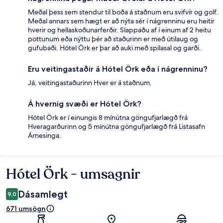
Meðal þess sem stendur til boða á staðnum eru svifvír og golf.
Meðal annars sem hægt er að nýta sér í nágrenninu eru heitir
hverir og hellaskoðunarferðir. Slappaðu af í einum af 2 heitu
pottunum eða nýttu þér að staðurinn er með útilaug og
gufubaði. Hótel Örk er þar að auki með spilasal og garði.
Eru veitingastaðir á Hótel Örk eða í nágrenninu?
Já, veitingastaðurinn Hver er á staðnum.
Á hvernig svæði er Hótel Örk?
Hótel Örk er í einungis 8 mínútna göngufjarlægð frá
Hveragarðurinn og 5 mínútna göngufjarlægð frá Listasafn
Árnesinga.
Hótel Örk - umsagnir
Umsagnir
Dásamlegt
9,0
671 umsögn