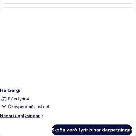
herbergi
-
svalir
Herbergi
Pláss fyrir 4
Ókeypis þráðlaust net
Nánari
Nánari upplýsingar
upplýsingar
fyrir
Skoða verð fyrir þínar dagsetningar
Herbergi