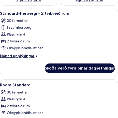
ágú. 7 - ágú. 9
ágú. 14 - ágú. 16
Skoða
Standard-herbergi - 2 tvíbreið rúm | 
4
Standard-herbergi - 2 tvíbreið rúm
allar
30 fermetrar
myndir
1 svefnherbergi
fyrir
Standard-
Pláss fyrir 4
herbergi
2 tvíbreið rúm
-
Ókeypis þráðlaust net
2
Nánari
Nánari upplýsingar
tvíbreið
upplýsingar
rúm
fyrir
Skoða verð fyrir þínar dagsetningar
Standard-
herbergi
-
Skoða
Rúmföt af bestu gerð, straujárn/strau
2
2
Room Standard
allar
tvíbreið
30 fermetrar
rúm
myndir
Pláss fyrir 4
fyrir
Room
2 tvíbreið rúm
Standard
Ókeypis þráðlaust net