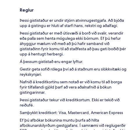
Reglur
Þessi gististaður er undir stjórn atvinnugestgjafa. Að bjóða
upp á gistingu er hluti af starfi hans, rekstri og aðalfagi.
Þessi gististaður er með útisvæði á borð við svalir, verandir
eða palla sem henta mögulega ekki börnum. Ef þú hefur
áhyggjur mælum við með að þú hafir samband við
gististaðinn fyrir komu til að staðfesta að þau geti boðið þér
upp á hentugt herbergi.
Á þessum gististað eru engar lyftur.
Gestir geta sofið rólega því að á staðnum eru slökkvitæki og
reykskynjari.
Nafnið á kreditkortinu sem notað er við komu til að borga
fyrir tilfallandi gjöld þarf að vera aðalnafnið á bókun
gistingarinnar.
Þessi gististaður tekur við kreditkortum. Ekki er tekið við
reiðufé.
Samþykkt kreditkort: Visa, Mastercard, American Express
Ef þú afbókar bókunina muntu þurfa að hlíta
afbókunarskilyrðum gestgjafans. Í samræmi við reglugerðir