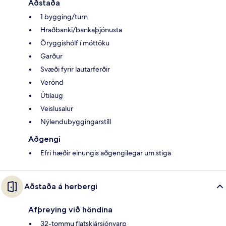
Aðstaða
1 bygging/turn
Hraðbanki/bankaþjónusta
Öryggishólf í móttöku
Garður
Svæði fyrir lautarferðir
Verönd
Útilaug
Veislusalur
Nýlendubyggingarstíll
Aðgengi
Efri hæðir einungis aðgengilegar um stiga
Aðstaða á herbergi
Afþreying við höndina
32-tommu flatskjársjónvarp