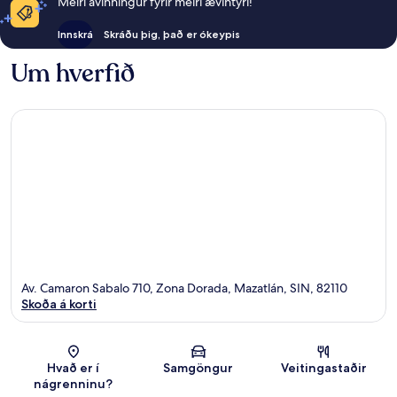
Meiri ávinningur fyrir meiri ævintýri!
Innskrá
Skráðu þig, það er ókeypis
Um hverfið
Av. Camaron Sabalo 710, Zona Dorada, Mazatlán, SIN, 82110
Skoða á korti
Kort
Hvað er í
Samgöngur
Veitingastaðir
nágrenninu?