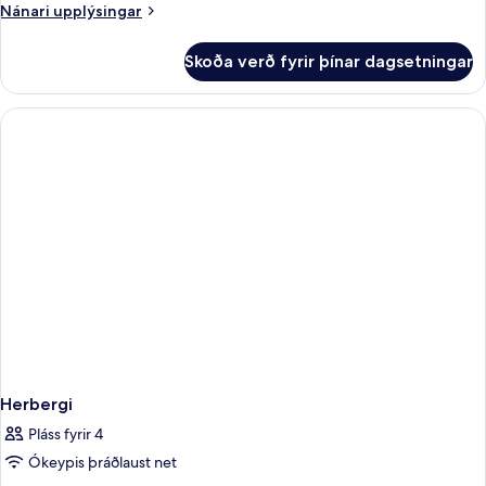
Nánari
Nánari upplýsingar
upplýsingar
fyrir
Skoða verð fyrir þínar dagsetningar
Room
Standard
Herbergi
Pláss fyrir 4
Ókeypis þráðlaust net