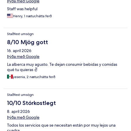
Þýða með Google
Staff was helpful
Henry, 1 nætur/nátta ferð
Staðfest umsögn
8/10 Mjög gott
16. apríl 2026
Þýða með Google
La alberca muy agusto. Te dejan consumir bebidas y comidas
qué tu quieras ✌️
yesenia, 2 nætur/nátta ferð
Staðfest umsögn
10/10 Stórkostlegt
8. apríl 2026
Þýða með Google
Todos los servicios que se necesitan están por muy lejos una
cuadra