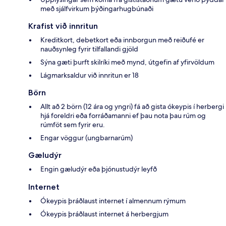
með sjálfvirkum þýðingarhugbúnaði
Krafist við innritun
Kreditkort, debetkort eða innborgun með reiðufé er
nauðsynleg fyrir tilfallandi gjöld
Sýna gæti þurft skilríki með mynd, útgefin af yfirvöldum
Lágmarksaldur við innritun er 18
Börn
Allt að 2 börn (12 ára og yngri) fá að gista ókeypis í herbergi
hjá foreldri eða forráðamanni ef þau nota þau rúm og
rúmföt sem fyrir eru.
Engar vöggur (ungbarnarúm)
Gæludýr
Engin gæludýr eða þjónustudýr leyfð
Internet
Ókeypis þráðlaust internet í almennum rýmum
Ókeypis þráðlaust internet á herbergjum