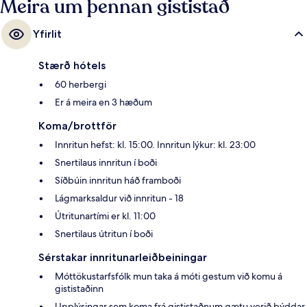
Meira um þennan gististað
Yfirlit
Stærð hótels
60 herbergi
Er á meira en 3 hæðum
Koma/brottför
Innritun hefst: kl. 15:00. Innritun lýkur: kl. 23:00
Snertilaus innritun í boði
Síðbúin innritun háð framboði
Lágmarksaldur við innritun - 18
Útritunartími er kl. 11:00
Snertilaus útritun í boði
Sérstakar innritunarleiðbeiningar
Móttökustarfsfólk mun taka á móti gestum við komu á
gististaðinn
Upplýsingar sem koma frá gististaðnum gætu verið þýddar