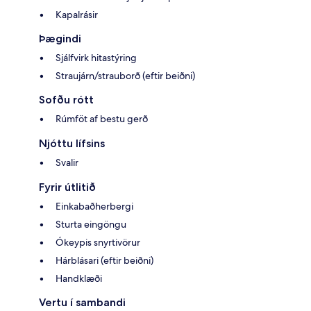
Kapalrásir
Þægindi
Sjálfvirk hitastýring
Straujárn/strauborð (eftir beiðni)
Sofðu rótt
Rúmföt af bestu gerð
Njóttu lífsins
Svalir
Fyrir útlitið
Einkabaðherbergi
Sturta eingöngu
Ókeypis snyrtivörur
Hárblásari (eftir beiðni)
Handklæði
Vertu í sambandi