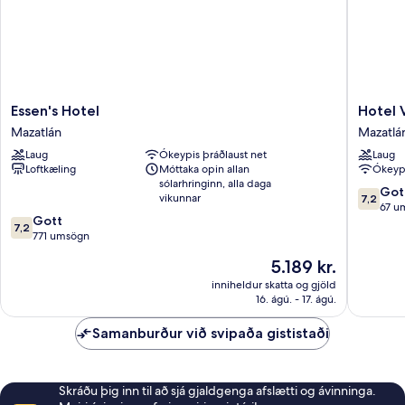
Essen's
Hotel
Essen's Hotel
Hotel 
Hotel
Vistama
Mazatlán
Mazatlá
Mazatlán
Mazatlá
Laug
Ókeypis þráðlaust net
Laug
Loftkæling
Móttaka opin allan
Ókeypi
sólarhringinn, alla daga
7.2
Got
vikunnar
7,2
af
67 u
7.2
Gott
10,
7,2
af
771 umsögn
Gott,
10,
67
Verðið
5.189 kr.
Gott,
umsagni
er
771
inniheldur skatta og gjöld
5.189 kr.
16. ágú. - 17. ágú.
umsögn
Samanburður við svipaða gististaði
Skráðu þig inn til að sjá gjaldgenga afslætti og ávinninga.