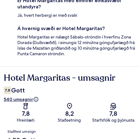
Er Hotel Margaritas með einhver einkasvæði
utandyra?
Já, hvert herbergi er með svalir.
Á hvernig svæði er Hotel Margaritas?
Hotel Margaritas er nálægt Sábalo-ströndin í hverfinu Zona
Dorada (Gullsvæðið), í einungis 12 mínútna göngufjarlægð frá
Islas de Mazatlan griðlandið og 10 mínútna göngufjarlægð frá
Punta Camaron ströndin.
Hotel Margaritas - umsagnir
Umsagnir
Gott
7,8
540 umsagnir
7,8
8,2
7,8
Hreinlæti
Staðsetning
Starfsfólk og þjónusta
Umsagnir
Staðfest umsögn