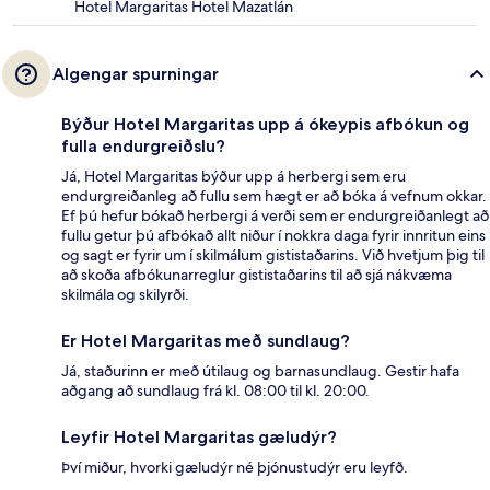
Hotel Margaritas Hotel Mazatlán
Algengar spurningar
Býður Hotel Margaritas upp á ókeypis afbókun og
fulla endurgreiðslu?
Já, Hotel Margaritas býður upp á herbergi sem eru
endurgreiðanleg að fullu sem hægt er að bóka á vefnum okkar.
Ef þú hefur bókað herbergi á verði sem er endurgreiðanlegt að
fullu getur þú afbókað allt niður í nokkra daga fyrir innritun eins
og sagt er fyrir um í skilmálum gististaðarins. Við hvetjum þig til
að skoða afbókunarreglur gististaðarins til að sjá nákvæma
skilmála og skilyrði.
Er Hotel Margaritas með sundlaug?
Já, staðurinn er með útilaug og barnasundlaug. Gestir hafa
aðgang að sundlaug frá kl. 08:00 til kl. 20:00.
Leyfir Hotel Margaritas gæludýr?
Því miður, hvorki gæludýr né þjónustudýr eru leyfð.