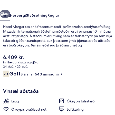
rra
Næsta
36+
Yfirlit
Herbergi
Staðsetning
Reglur
Hotel Margaritas er á frábærum stað, því Mazatlán-sædýrasafnið og
Mazatlan International ráðstefnumiðstöðin eru í einungis 10 mínútna
akstursfjarlægð. Á staðnum er útilaug sem er frábær fyrir þá sem vilja
taka sér góðan sundsprett, auk þess sem ýmis þjónusta eða aðstaða
er í boði ókeypis. Þar á meðal eru þráðlaust net og
sjálfsafgreiðslubílastæði. Meðal annarra þæginda sem þú getur
hlakkað til að njóta á þessu hóteli í nýlendustíl eru barnasundlaug,
Núverandi
6.409 kr.
verönd og garður. Aðrir gestir hafa sérstaklega sagt að hjálpsamt
verð
inniheldur skatta og gjöld
starfsfólk sé meðal helstu kosta gististaðarins.
er
24. ágú. - 25. ágú.
Útilaug, opið kl. 08:00 til kl. 20:00, sól
6.409 kr.
Umsagnir
Gott
7,8
Sjá allar 540 umsagnir
7,8 af 10
Vinsæl aðstaða
Laug
Ókeypis bílastæði
Ókeypis þráðlaust net
Loftkæling