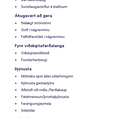
Sundlaugavörður á staðnum
Áhugavert að gera
Nálægt ströndinni
Golf í nágrenninu
Fallhlífarstökk í nágrenninu
Fyrir viðskiptaferðalanga
Viðskiptamiðstöð
Fundarherbergi
Þjónusta
Móttaka opin allan sólarhringinn
Þjónusta gestastjóra
Aðstoð við miða-/ferðakaup
Fatahreinsun/þvottaþjónusta
Farangursgeymsla
Sólstólar