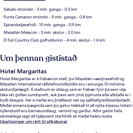
Sábalo-ströndin
- 3 mín. ganga
- 0.3 km
Punta Camaron ströndin
- 9 mín. ganga
- 0.8 km
Sjávarskeljasafnið
- 10 mín. ganga
- 0.9 km
Mazatlán Malecón
- 3 mín. akstur
- 2.0 km
El Sid Country Club golfvöllurinn
- 4 mín. akstur
- 1.6 km
Um þennan gististað
Hotel Margaritas
Hotel Margaritas er á frábærum stað, því Mazatlán-sædýrasafnið og
Mazatlan International ráðstefnumiðstöðin eru í einungis 10 mínútna
akstursfjarlægð. Á staðnum er útilaug sem er frábær fyrir þá sem vilja
taka sér góðan sundsprett, auk þess sem ýmis þjónusta eða aðstaða er í
boði ókeypis. Þar á meðal eru þráðlaust net og sjálfsafgreiðslubílastæði.
Meðal annarra þæginda sem þú getur hlakkað til að njóta á þessu hóteli í
nýlendustíl eru barnasundlaug, verönd og garður. Aðrir gestir hafa
sérstaklega sagt að hjálpsamt starfsfólk sé meðal helstu kosta
gististaðarins.
Upplýsingar um rétt til afbókunar