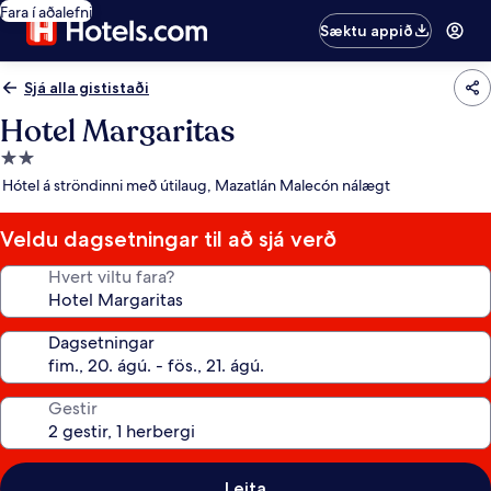
Fara í aðalefni
Sæktu appið
Sjá alla gististaði
Hotel Margaritas
2.0
stjörnu
Hótel á ströndinni með útilaug, Mazatlán Malecón nálægt
gististaður
Veldu dagsetningar til að sjá verð
Hvert viltu fara?
Dagsetningar
Gestir
Leita