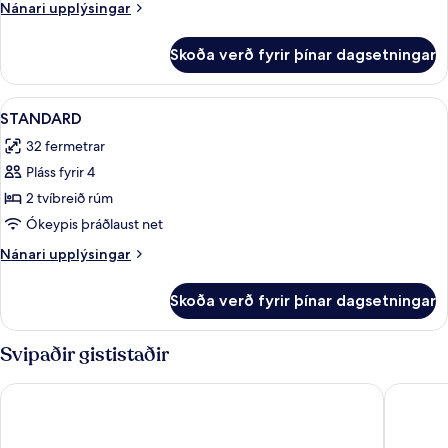
Nánari
Nánari upplýsingar
upplýsingar
fyrir
Skoða verð fyrir þínar dagsetningar
Herbergi
Skoða
Rúmföt af bestu gerð, straujárn/strau
3
STANDARD
allar
32 fermetrar
myndir
Pláss fyrir 4
fyrir
STANDARD
2 tvíbreið rúm
Ókeypis þráðlaust net
Nánari
Nánari upplýsingar
upplýsingar
fyrir
Skoða verð fyrir þínar dagsetningar
STANDARD
Svipaðir gististaðir
Essen's Hotel
Hotel Vi