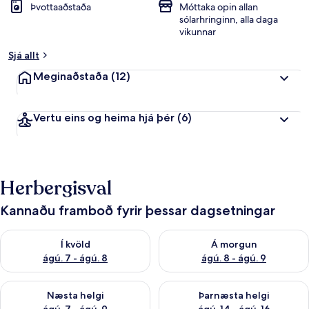
Þvottaaðstaða
Móttaka opin allan
sólarhringinn, alla daga
vikunnar
Sjá allt
Meginaðstaða
(12)
Vertu eins og heima hjá þér
(6)
Herbergisval
Kannaðu framboð fyrir þessar dagsetningar
Athuga framboð í kvöld ágú. 7 - ágú. 8
Athuga framboð á morgun ágú.
Í kvöld
Á morgun
ágú. 7 - ágú. 8
ágú. 8 - ágú. 9
Athuga framboð næstu helgi ágú. 7 - ágú. 9
Athuga framboð þarnæstu helgi
Næsta helgi
Þarnæsta helgi