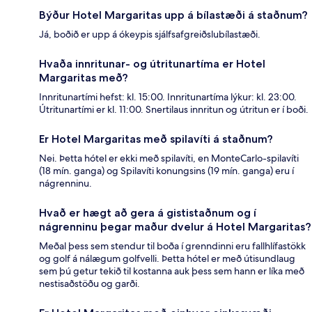
Býður Hotel Margaritas upp á bílastæði á staðnum?
Já, boðið er upp á ókeypis sjálfsafgreiðslubílastæði.
Hvaða innritunar- og útritunartíma er Hotel
Margaritas með?
Innritunartími hefst: kl. 15:00. Innritunartíma lýkur: kl. 23:00.
Útritunartími er kl. 11:00. Snertilaus innritun og útritun er í boði.
Er Hotel Margaritas með spilavíti á staðnum?
Nei. Þetta hótel er ekki með spilavíti, en MonteCarlo-spilavíti
(18 mín. ganga) og Spilavíti konungsins (19 mín. ganga) eru í
nágrenninu.
Hvað er hægt að gera á gististaðnum og í
nágrenninu þegar maður dvelur á Hotel Margaritas?
Meðal þess sem stendur til boða í grenndinni eru fallhlífastökk
og golf á nálægum golfvelli. Þetta hótel er með útisundlaug
sem þú getur tekið til kostanna auk þess sem hann er líka með
nestisaðstöðu og garði.