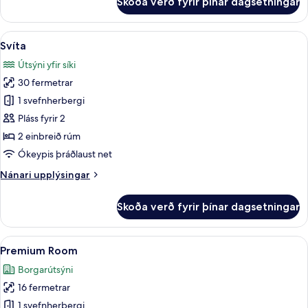
Skoða verð fyrir þínar dagsetningar
Premium
Suite
Skoða
Svíta | Öryggishólf í herbergi, skrifbo
4
Svíta
allar
Útsýni yfir síki
myndir
30 fermetrar
fyrir
Svíta
1 svefnherbergi
Pláss fyrir 2
2 einbreið rúm
Ókeypis þráðlaust net
Nánari
Nánari upplýsingar
upplýsingar
fyrir
Skoða verð fyrir þínar dagsetningar
Svíta
Skoða
Premium Room | Öryggishólf í herbergi
5
Premium Room
allar
Borgarútsýni
myndir
16 fermetrar
fyrir
Premium
1 svefnherbergi