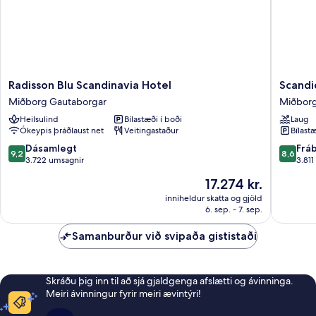
Radisson
Scandic
Radisson Blu Scandinavia Hotel
Scandi
Blu
Europa
Miðborg Gautaborgar
Miðborg
Scandinavia
Miðbor
Heilsulind
Bílastæði í boði
Laug
Hotel
Gautabo
Ókeypis þráðlaust net
Veitingastaður
Bílastæ
Miðborg
Gautaborgar
9.2
8.6
Dásamlegt
Frá
9,2
8,6
af
af
3.722 umsagnir
3.811
10,
10,
Verðið
17.274 kr.
Dásamlegt,
Frábært
er
3.722
3.811
inniheldur skatta og gjöld
17.274 kr.
6. sep. - 7. sep.
umsagnir
umsagni
Samanburður við svipaða gististaði
Skráðu þig inn til að sjá gjaldgenga afslætti og ávinninga.
Meiri ávinningur fyrir meiri ævintýri!