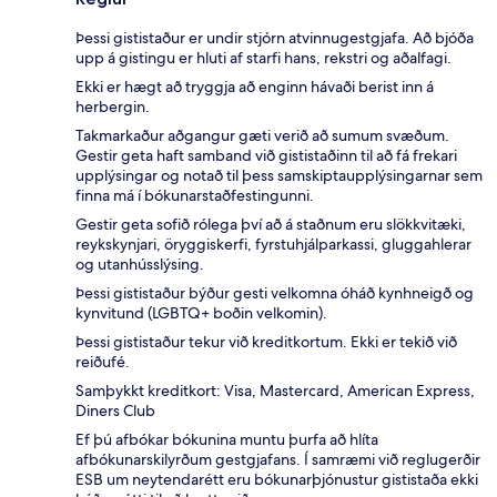
Þessi gististaður er undir stjórn atvinnugestgjafa. Að bjóða
upp á gistingu er hluti af starfi hans, rekstri og aðalfagi.
Ekki er hægt að tryggja að enginn hávaði berist inn á
herbergin.
Takmarkaður aðgangur gæti verið að sumum svæðum.
Gestir geta haft samband við gististaðinn til að fá frekari
upplýsingar og notað til þess samskiptaupplýsingarnar sem
finna má í bókunarstaðfestingunni.
Gestir geta sofið rólega því að á staðnum eru slökkvitæki,
reykskynjari, öryggiskerfi, fyrstuhjálparkassi, gluggahlerar
og utanhússlýsing.
Þessi gististaður býður gesti velkomna óháð kynhneigð og
kynvitund (LGBTQ+ boðin velkomin).
Þessi gististaður tekur við kreditkortum. Ekki er tekið við
reiðufé.
Samþykkt kreditkort: Visa, Mastercard, American Express,
Diners Club
Ef þú afbókar bókunina muntu þurfa að hlíta
afbókunarskilyrðum gestgjafans. Í samræmi við reglugerðir
ESB um neytendarétt eru bókunarþjónustur gististaða ekki