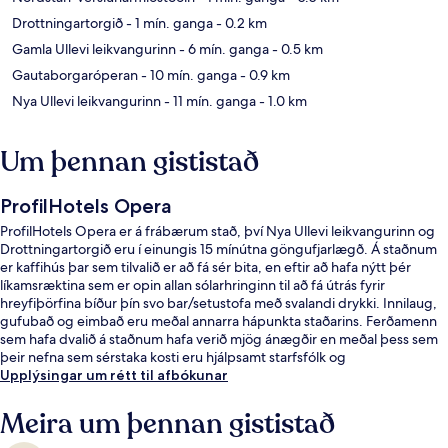
Drottningartorgið
- 1 mín. ganga
- 0.2 km
Gamla Ullevi leikvangurinn
- 6 mín. ganga
- 0.5 km
Gautaborgaróperan
- 10 mín. ganga
- 0.9 km
Nya Ullevi leikvangurinn
- 11 mín. ganga
- 1.0 km
Um þennan gististað
ProfilHotels Opera
ProfilHotels Opera er á frábærum stað, því Nya Ullevi leikvangurinn og
Drottningartorgið eru í einungis 15 mínútna göngufjarlægð. Á staðnum
er kaffihús þar sem tilvalið er að fá sér bita, en eftir að hafa nýtt þér
líkamsræktina sem er opin allan sólarhringinn til að fá útrás fyrir
hreyfiþörfina bíður þín svo bar/setustofa með svalandi drykki. Innilaug,
gufubað og eimbað eru meðal annarra hápunkta staðarins. Ferðamenn
sem hafa dvalið á staðnum hafa verið mjög ánægðir en meðal þess sem
þeir nefna sem sérstaka kosti eru hjálpsamt starfsfólk og
morgunverðurinn. Það er ekki langt að fara til að komast í
Upplýsingar um rétt til afbókunar
almenningssamgöngur: Nordstan sporvagnastoppistöðin er í nokkurra
skrefa fjarlægð og Göteborg Centralst Drottningt-stöðin er í 2 mínútna
Meira um þennan gististað
göngufjarlægð.