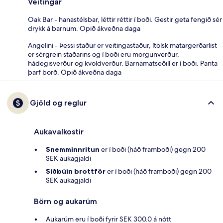
Veitingar
Oak Bar - hanastélsbar, léttir réttir í boði. Gestir geta fengið sér
drykk á barnum. Opið ákveðna daga
Angelini - Þessi staður er veitingastaður, ítölsk matargerðarlist
er sérgrein staðarins og í boði eru morgunverður,
hádegisverður og kvöldverður. Barnamatseðill er í boði. Panta
þarf borð. Opið ákveðna daga
Gjöld og reglur
Aukavalkostir
Snemminnritun
er í boði (háð framboði) gegn 200
SEK aukagjaldi
Síðbúin brottför
er í boði (háð framboði) gegn 200
SEK aukagjaldi
Börn og aukarúm
Aukarúm eru í boði fyrir SEK 300.0 á nótt