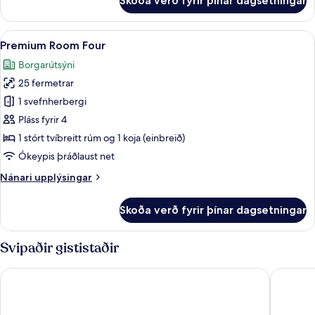
Skoða verð fyrir þínar dagsetningar
Premium
Room
Balcony
Skoða
Premium Room Four | Öryggishólf í her
6
Premium Room Four
allar
Borgarútsýni
myndir
25 fermetrar
fyrir
Premium
1 svefnherbergi
Room
Pláss fyrir 4
Four
1 stórt tvíbreitt rúm og 1 koja (einbreið)
Ókeypis þráðlaust net
Nánari
Nánari upplýsingar
upplýsingar
fyrir
Skoða verð fyrir þínar dagsetningar
Premium
Room
Four
Svipaðir gististaðir
Radisson Blu Scandinavia Hotel
Scandic 