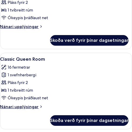
Classic-
Pláss fyrir 2
herbergi
1 tvíbreitt rúm
Ókeypis þráðlaust net
Nánari
Nánari upplýsingar
upplýsingar
fyrir
Skoða verð fyrir þínar dagsetningar
Classic-
herbergi
Skoða
Classic Queen Room | Öryggishólf í her
5
Classic Queen Room
allar
16 fermetrar
myndir
1 svefnherbergi
fyrir
Classic
Pláss fyrir 2
Queen
1 tvíbreitt rúm
Room
Ókeypis þráðlaust net
Nánari
Nánari upplýsingar
upplýsingar
fyrir
Skoða verð fyrir þínar dagsetningar
Classic
Queen