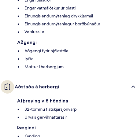
Engin plaströr
Engar vatnsflöskur úr plasti
Einungis endurnýtanleg drykkjarmál
Einungis endurnýtanlegur borðbúnaður
Veislusalur
Aðgengi
Aðgengi fyrir hjólastóla
Lyfta
Mottur í herbergjum
Aðstaða á herbergi
Afþreying við höndina
32-tommu flatskjársjónvarp
Úrvals gervihnattarásir
Þægindi
Kynding