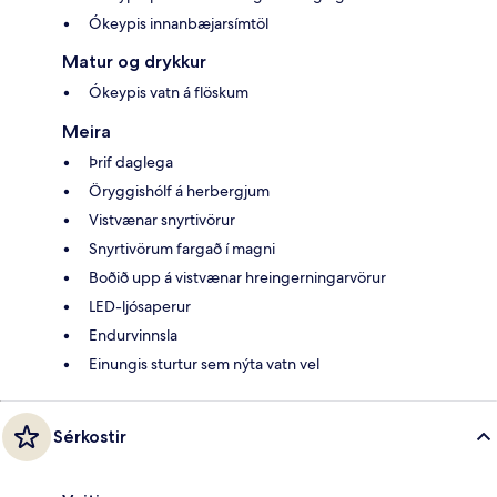
Ókeypis innanbæjarsímtöl
Matur og drykkur
Ókeypis vatn á flöskum
Meira
Þrif daglega
Öryggishólf á herbergjum
Vistvænar snyrtivörur
Snyrtivörum fargað í magni
Boðið upp á vistvænar hreingerningarvörur
LED-ljósaperur
Endurvinnsla
Einungis sturtur sem nýta vatn vel
Sérkostir