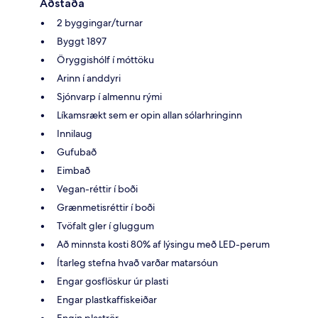
Aðstaða
2 byggingar/turnar
Byggt 1897
Öryggishólf í móttöku
Arinn í anddyri
Sjónvarp í almennu rými
Líkamsrækt sem er opin allan sólarhringinn
Innilaug
Gufubað
Eimbað
Vegan-réttir í boði
Grænmetisréttir í boði
Tvöfalt gler í gluggum
Að minnsta kosti 80% af lýsingu með LED-perum
Ítarleg stefna hvað varðar matarsóun
Engar gosflöskur úr plasti
Engar plastkaffiskeiðar