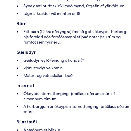
Sýna gæti þurft skilríki með mynd, útgefin af yfirvöldum
Lágmarksaldur við innritun er 18
Börn
Eitt barn (12 ára eða yngra) fær að gista ókeypis í herbergi
hjá foreldri eða forráðamanni ef það notar þau rúm og
rúmföt sem fyrir eru.
Gæludýr
Gæludýr leyfð (einungis hundar)*
Þjónustudýr velkomin
Matar- og vatnsskálar í boði
Internet
Ókeypis internettenging, þráðlaus eða um snúru, í
almennum rýmum
Á herbergjum er ókeypis internettenging, þráðlaus eða um
snúru
Bílastæði
Á staðnum er bílskúr