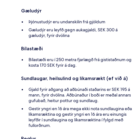
Gæludýr
Þjónustudýr eru undanskilin frá gjöldum
Gæludýr eru leyfð gegn aukagjaldi, SEK 300 á
gæludýr, fyrir dvölina
Bílastæði
Bílastæði eru í 250 metra fjarlægð frá gististaðnum og
kosta 170 SEK fyrir á dag.
Sundlaugar, heilsulind og líkamsrækt (ef við á)
Gjald fyrir aðgang að aðbúnaði staðarins er SEK 195 á
mann, fyrir dvölina. Aðbúnaður í boði er meðal annars
gufubað, heitur pottur og sundlaug.
Gestir yngri en 16 ára mega ekki nota sundlaugina eða
líkamsræktina og gestir yngri en 16 ára eru einungis
leyfðir í sundlaugina og líkamsræktina í fylgd með
fullorðnum.
Reglur