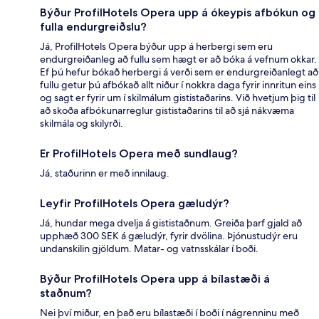
Býður ProfilHotels Opera upp á ókeypis afbókun og
fulla endurgreiðslu?
Já, ProfilHotels Opera býður upp á herbergi sem eru
endurgreiðanleg að fullu sem hægt er að bóka á vefnum okkar.
Ef þú hefur bókað herbergi á verði sem er endurgreiðanlegt að
fullu getur þú afbókað allt niður í nokkra daga fyrir innritun eins
og sagt er fyrir um í skilmálum gististaðarins. Við hvetjum þig til
að skoða afbókunarreglur gististaðarins til að sjá nákvæma
skilmála og skilyrði.
Er ProfilHotels Opera með sundlaug?
Já, staðurinn er með innilaug.
Leyfir ProfilHotels Opera gæludýr?
Já, hundar mega dvelja á gististaðnum. Greiða þarf gjald að
upphæð 300 SEK á gæludýr, fyrir dvölina. Þjónustudýr eru
undanskilin gjöldum. Matar- og vatnsskálar í boði.
Býður ProfilHotels Opera upp á bílastæði á
staðnum?
Nei því miður, en það eru bílastæði í boði í nágrenninu með