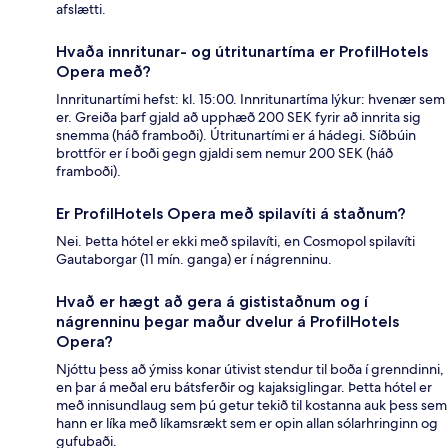
afslætti.
Hvaða innritunar- og útritunartíma er ProfilHotels
Opera með?
Innritunartími hefst: kl. 15:00. Innritunartíma lýkur: hvenær sem
er. Greiða þarf gjald að upphæð 200 SEK fyrir að innrita sig
snemma (háð framboði). Útritunartími er á hádegi. Síðbúin
brottför er í boði gegn gjaldi sem nemur 200 SEK (háð
framboði).
Er ProfilHotels Opera með spilavíti á staðnum?
Nei. Þetta hótel er ekki með spilavíti, en Cosmopol spilavíti
Gautaborgar (11 mín. ganga) er í nágrenninu.
Hvað er hægt að gera á gististaðnum og í
nágrenninu þegar maður dvelur á ProfilHotels
Opera?
Njóttu þess að ýmiss konar útivist stendur til boða í grenndinni,
en þar á meðal eru bátsferðir og kajaksiglingar. Þetta hótel er
með innisundlaug sem þú getur tekið til kostanna auk þess sem
hann er líka með líkamsrækt sem er opin allan sólarhringinn og
gufubaði.