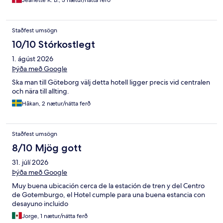
Jeanette K. B., 3 nætur/nátta ferð
Staðfest umsögn
10/10 Stórkostlegt
1. ágúst 2026
Þýða með Google
Ska man till Göteborg välj detta hotell ligger precis vid centralen
och nära till allting.
Håkan, 2 nætur/nátta ferð
Staðfest umsögn
8/10 Mjög gott
31. júlí 2026
Þýða með Google
Muy buena ubicación cerca de la estación de tren y del Centro
de Gotemburgo, el Hotel cumple para una buena estancia con
desayuno incluido
Jorge, 1 nætur/nátta ferð