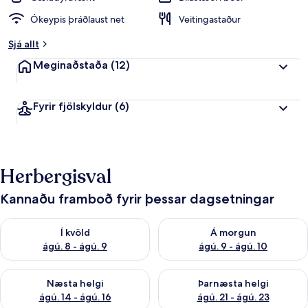
Ókeypis þráðlaust net
Veitingastaður
Sjá allt
Meginaðstaða
(12)
Fyrir fjölskyldur
(6)
Herbergisval
Kannaðu framboð fyrir þessar dagsetningar
Athuga framboð í kvöld ágú. 8 - ágú. 9
Athuga framboð á morgun ágú.
Í kvöld
Á morgun
ágú. 8 - ágú. 9
ágú. 9 - ágú. 10
Athuga framboð næstu helgi ágú. 14 - ágú. 16
Athuga framboð þarnæstu helg
Næsta helgi
Þarnæsta helgi
ágú. 14 - ágú. 16
ágú. 21 - ágú. 23