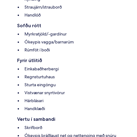
Straujárn/strauborð
Handlóð
Sofðu rótt
Myrkratjöld/-gardínur
Ókeypis vagga/barnarúm
Rúmföt í boði
Fyrir útlitið
Einkabaðherbergi
Regnsturtuhaus
Sturta eingöngu
Vistvænar snyrtivörur
Hárblásari
Handklæði
Vertu í sambandi
Skrifborð
Ókeypis þráðlaust net og nettenging með snúru