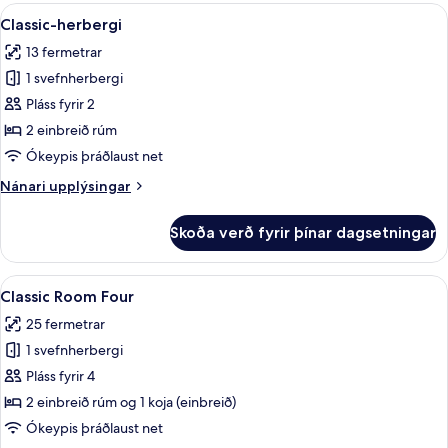
Room
Skoða
Classic-herbergi | Öryggishólf í herber
5
Classic-herbergi
allar
13 fermetrar
myndir
1 svefnherbergi
fyrir
Classic-
Pláss fyrir 2
herbergi
2 einbreið rúm
Ókeypis þráðlaust net
Nánari
Nánari upplýsingar
upplýsingar
fyrir
Skoða verð fyrir þínar dagsetningar
Classic-
herbergi
Skoða
Classic Room Four | Öryggishólf í herb
6
Classic Room Four
allar
25 fermetrar
myndir
1 svefnherbergi
fyrir
Classic
Pláss fyrir 4
Room
2 einbreið rúm og 1 koja (einbreið)
Four
Ókeypis þráðlaust net