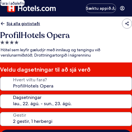
Fara í aðalefni
Sæktu appið
Sjá alla gististaði
ProfilHotels Opera
4.0
stjörnu
Hótel sem leyfir gæludýr með innilaug og tengingu við
gististaður
verslunarmiðstöð; Drottningartorgið í nágrenninu
Veldu dagsetningar til að sjá verð
Hvert viltu fara?
Dagsetningar
Gestir