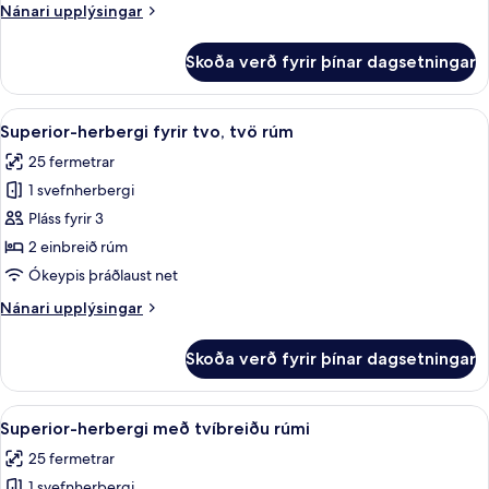
Nánari
Nánari upplýsingar
upplýsingar
fyrir
Skoða verð fyrir þínar dagsetningar
Classic
Room
Four
Skoða
Öryggishólf í herbergi, skrifborð, vinn
6
Superior-herbergi fyrir tvo, tvö rúm
allar
25 fermetrar
myndir
1 svefnherbergi
fyrir
Superior-
Pláss fyrir 3
herbergi
2 einbreið rúm
fyrir
Ókeypis þráðlaust net
tvo,
Nánari
Nánari upplýsingar
tvö
upplýsingar
rúm
fyrir
Skoða verð fyrir þínar dagsetningar
Superior-
herbergi
fyrir
Skoða
Öryggishólf í herbergi, skrifborð, vinn
5
tvo,
Superior-herbergi með tvíbreiðu rúmi
allar
tvö
25 fermetrar
rúm
myndir
1 svefnherbergi