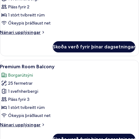
Room
Pláss fyrir 2
1 stórt tvíbreitt rúm
Ókeypis þráðlaust net
Nánari
Nánari upplýsingar
upplýsingar
fyrir
Skoða verð fyrir þínar dagsetningar
Premium
Room
Skoða
Premium Room Balcony | Öryggishólf í 
5
Premium Room Balcony
allar
Borgarútsýni
myndir
25 fermetrar
fyrir
Premium
1 svefnherbergi
Room
Pláss fyrir 3
Balcony
1 stórt tvíbreitt rúm
Ókeypis þráðlaust net
Nánari
Nánari upplýsingar
upplýsingar
fyrir