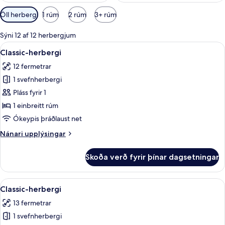
Síur
Öll herbergi
1 rúm
2 rúm
3+ rúm
í
boði
Sýni 12 af 12 herbergjum
fyrir
Skoða
Classic-herbergi | Öryggishólf í herber
7
Classic-herbergi
herbergi
allar
12 fermetrar
myndir
1 svefnherbergi
fyrir
Classic-
Pláss fyrir 1
herbergi
1 einbreitt rúm
Ókeypis þráðlaust net
Nánari
Nánari upplýsingar
upplýsingar
fyrir
Skoða verð fyrir þínar dagsetningar
Classic-
herbergi
Skoða
Classic-herbergi | Öryggishólf í herber
6
Classic-herbergi
allar
13 fermetrar
myndir
1 svefnherbergi
fyrir