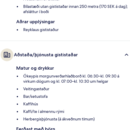
Bílastæði utan gististaðar innan 250 metra (170 SEK á dag);
afsláttur í boði
Aðrar upplýsingar
Reyklaus gististaður
Aðstaða/þjónusta gististaðar
Matur og drykkur
Ókeypis morgunverðarhlaðborð kl. 06:30–kl. 09:30 á
virkum dögum og kl. 07:00–kl. 10:30 um helgar
Veitingastaður
Bar/setustofa
Kaffihús
Kaffi/te í almennu rými
Herbergisþjónusta (á ákveðnum tímum)
Ferðast með börn