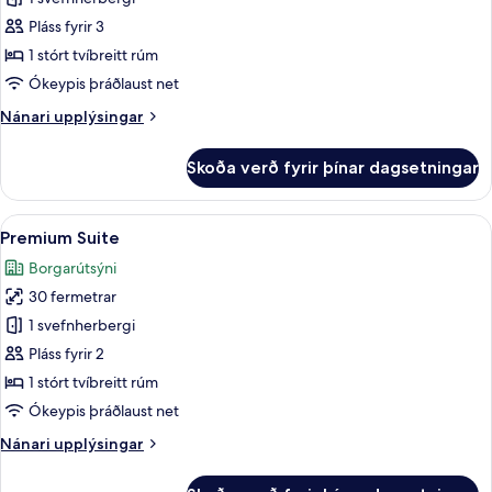
fyrir
Superior-
Pláss fyrir 3
herbergi
1 stórt tvíbreitt rúm
með
Ókeypis þráðlaust net
tvíbreiðu
Nánari
Nánari upplýsingar
rúmi
upplýsingar
fyrir
Skoða verð fyrir þínar dagsetningar
Superior-
herbergi
með
Skoða
Premium Suite | Öryggishólf í herbergi
5
tvíbreiðu
Premium Suite
allar
rúmi
Borgarútsýni
myndir
30 fermetrar
fyrir
Premium
1 svefnherbergi
Suite
Pláss fyrir 2
1 stórt tvíbreitt rúm
Ókeypis þráðlaust net
Nánari
Nánari upplýsingar
upplýsingar
fyrir