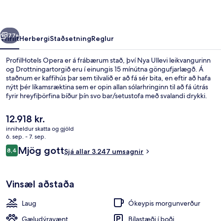
rra
Næsta
77+
Yfirlit
Herbergi
Staðsetning
Reglur
ProfilHotels Opera er á frábærum stað, því Nya Ullevi leikvangurinn
og Drottningartorgið eru í einungis 15 mínútna göngufjarlægð. Á
staðnum er kaffihús þar sem tilvalið er að fá sér bita, en eftir að hafa
nýtt þér líkamsræktina sem er opin allan sólarhringinn til að fá útrás
fyrir hreyfiþörfina bíður þín svo bar/setustofa með svalandi drykki.
Innilaug, gufubað og eimbað eru meðal annarra hápunkta staðarins.
Ferðamenn sem hafa dvalið á staðnum hafa verið mjög ánægðir en
Núverandi
12.918 kr.
meðal þess sem þeir nefna sem sérstaka kosti eru hjálpsamt
verð
inniheldur skatta og gjöld
starfsfólk og morgunverðurinn. Það er ekki langt að fara til að komast
er
6. sep. - 7. sep.
í almenningssamgöngur: Nordstan sporvagnastoppistöðin er í
Innilaug
12.918 kr.
Umsagnir
nokkurra skrefa fjarlægð og Göteborg Centralst Drottningt-stöðin
Mjög gott
8,4
Sjá allar 3.247 umsagnir
8,4 af 10
er í 2 mínútna göngufjarlægð.
Vinsæl aðstaða
Laug
Ókeypis morgunverður
Gæludýravænt
Bílastæði í boði