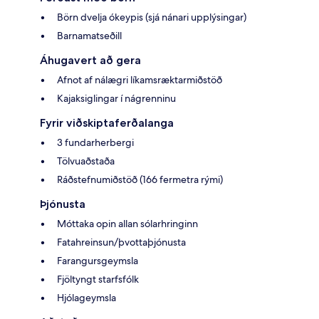
Börn dvelja ókeypis (sjá nánari upplýsingar)
Barnamatseðill
Áhugavert að gera
Afnot af nálægri líkamsræktarmiðstöð
Kajaksiglingar í nágrenninu
Fyrir viðskiptaferðalanga
3 fundarherbergi
Tölvuaðstaða
Ráðstefnumiðstöð (166 fermetra rými)
Þjónusta
Móttaka opin allan sólarhringinn
Fatahreinsun/þvottaþjónusta
Farangursgeymsla
Fjöltyngt starfsfólk
Hjólageymsla