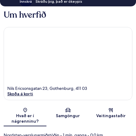
Innskrá
Skráðu þig, það er ókeypis
Um hverfið
Nils Ericsonsgatan 23, Gothenburg, 411 03
Skoða á korti
Kort
Hvað er í
Samgöngur
Veitingastaðir
nágrenninu?
Nordstan-verslunarmiðstöðin
- 1 mín. ganga
- 0.0 km