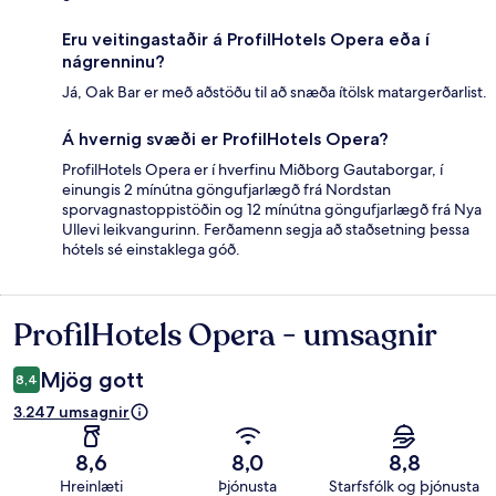
Eru veitingastaðir á ProfilHotels Opera eða í
nágrenninu?
Já, Oak Bar er með aðstöðu til að snæða ítölsk matargerðarlist.
Á hvernig svæði er ProfilHotels Opera?
ProfilHotels Opera er í hverfinu Miðborg Gautaborgar, í
einungis 2 mínútna göngufjarlægð frá Nordstan
sporvagnastoppistöðin og 12 mínútna göngufjarlægð frá Nya
Ullevi leikvangurinn. Ferðamenn segja að staðsetning þessa
hótels sé einstaklega góð.
ProfilHotels Opera - umsagnir
Umsagnir
Mjög gott
8,4
3.247 umsagnir
8,6
8,0
8,8
Hreinlæti
Þjónusta
Starfsfólk og þjónusta