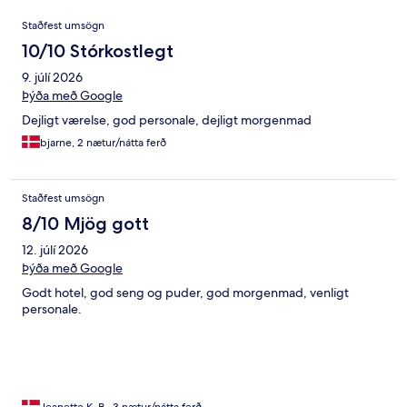
Umsagnir
Staðfest umsögn
10/10 Stórkostlegt
9. júlí 2026
Þýða með Google
Dejligt værelse, god personale, dejligt morgenmad
bjarne, 2 nætur/nátta ferð
Staðfest umsögn
8/10 Mjög gott
12. júlí 2026
Þýða með Google
Godt hotel, god seng og puder, god morgenmad, venligt
personale.