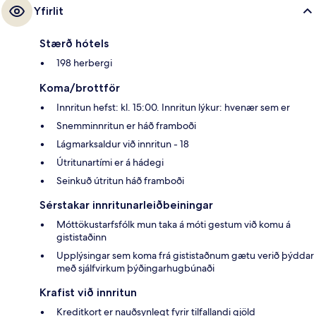
Yfirlit
Stærð hótels
198 herbergi
Koma/brottför
Innritun hefst: kl. 15:00. Innritun lýkur: hvenær sem er
Snemminnritun er háð framboði
Lágmarksaldur við innritun - 18
Útritunartími er á hádegi
Seinkuð útritun háð framboði
Sérstakar innritunarleiðbeiningar
Móttökustarfsfólk mun taka á móti gestum við komu á
gististaðinn
Upplýsingar sem koma frá gististaðnum gætu verið þýddar
með sjálfvirkum þýðingarhugbúnaði
Krafist við innritun
Kreditkort er nauðsynlegt fyrir tilfallandi gjöld