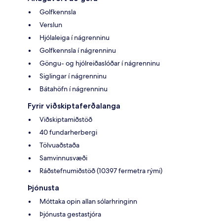
Golfkennsla
Verslun
Hjólaleiga í nágrenninu
Golfkennsla í nágrenninu
Göngu- og hjólreiðaslóðar í nágrenninu
Siglingar í nágrenninu
Bátahöfn í nágrenninu
Fyrir viðskiptaferðalanga
Viðskiptamiðstöð
40 fundarherbergi
Tölvuaðstaða
Samvinnusvæði
Ráðstefnumiðstöð (10397 fermetra rými)
Þjónusta
Móttaka opin allan sólarhringinn
Þjónusta gestastjóra