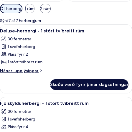
Síur
Öll herbergi
1 rúm
2 rúm
í
boði
Sýni 7 af 7 herbergjum
fyrir
Skoða
Deluxe-herbergi - 1 stórt tvíbreitt rú
5
Deluxe-herbergi - 1 stórt tvíbreitt rúm
herbergi
allar
30 fermetrar
myndir
1 svefnherbergi
fyrir
Deluxe-
Pláss fyrir 2
herbergi
1 stórt tvíbreitt rúm
-
Nánari
Nánari upplýsingar
1
upplýsingar
stórt
fyrir
Skoða verð fyrir þínar dagsetningar
Deluxe-
tvíbreitt
herbergi
rúm
-
Skoða
Fjölskylduherbergi - 1 stórt tvíbreitt 
4
1
Fjölskylduherbergi - 1 stórt tvíbreitt rúm
allar
stórt
30 fermetrar
tvíbreitt
myndir
rúm
1 svefnherbergi
fyrir
Fjölskylduherbergi
Pláss fyrir 4