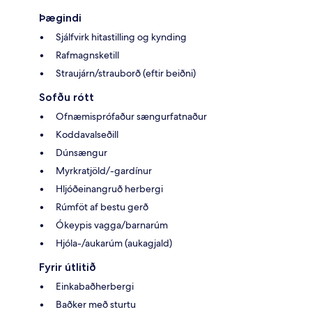
Þægindi
Sjálfvirk hitastilling og kynding
Rafmagnsketill
Straujárn/strauborð (eftir beiðni)
Sofðu rótt
Ofnæmisprófaður sængurfatnaður
Koddavalseðill
Dúnsængur
Myrkratjöld/-gardínur
Hljóðeinangruð herbergi
Rúmföt af bestu gerð
Ókeypis vagga/barnarúm
Hjóla-/aukarúm (aukagjald)
Fyrir útlitið
Einkabaðherbergi
Baðker með sturtu