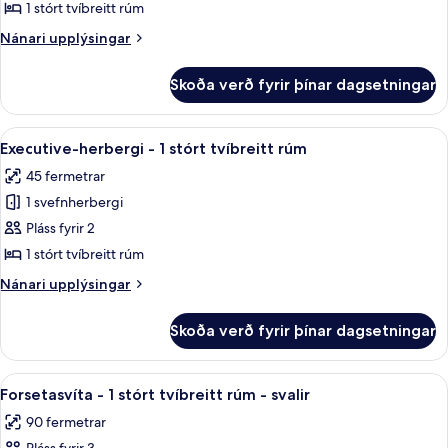
-
1 stórt tvíbreitt rúm
1
Nánari
Nánari upplýsingar
stórt
upplýsingar
tvíbreitt
fyrir
Skoða verð fyrir þínar dagsetningar
Fjölskylduherbergi
rúm
-
1
Skoða
Executive-herbergi - 1 stórt tvíbreitt
7
stórt
Executive-herbergi - 1 stórt tvíbreitt rúm
allar
tvíbreitt
45 fermetrar
rúm
myndir
1 svefnherbergi
fyrir
Executive-
Pláss fyrir 2
herbergi
1 stórt tvíbreitt rúm
-
Nánari
Nánari upplýsingar
1
upplýsingar
stórt
fyrir
Skoða verð fyrir þínar dagsetningar
Executive-
tvíbreitt
herbergi
rúm
-
Skoða
Forsetasvíta - 1 stórt tvíbreitt rúm - 
5
1
Forsetasvíta - 1 stórt tvíbreitt rúm - svalir
allar
stórt
90 fermetrar
tvíbreitt
myndir
rúm