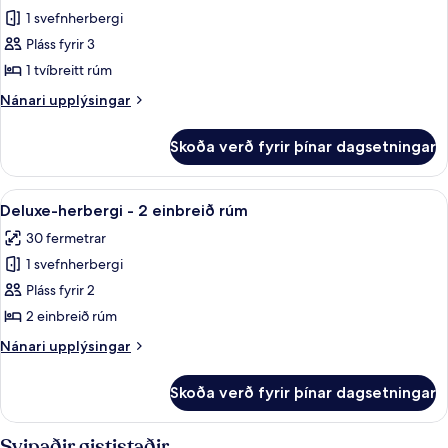
rúm
1 svefnherbergi
fyrir
Executive-
Pláss fyrir 3
svíta
1 tvíbreitt rúm
-
Nánari
Nánari upplýsingar
1
upplýsingar
svefnherbergi
fyrir
Skoða verð fyrir þínar dagsetningar
Executive-
svíta
-
Skoða
2 barir/setustofur, 2 sundlaugarbarir
4
1
Deluxe-herbergi - 2 einbreið rúm
allar
svefnherbergi
30 fermetrar
myndir
1 svefnherbergi
fyrir
Deluxe-
Pláss fyrir 2
herbergi
2 einbreið rúm
-
Nánari
Nánari upplýsingar
2
upplýsingar
einbreið
fyrir
Skoða verð fyrir þínar dagsetningar
Deluxe-
rúm
herbergi
-
Svipaðir gististaðir