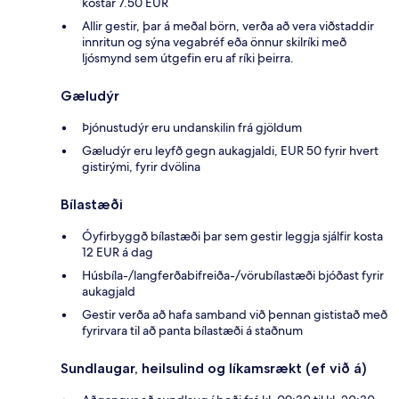
kostar 7.50 EUR
Allir gestir, þar á meðal börn, verða að vera viðstaddir
innritun og sýna vegabréf eða önnur skilríki með
ljósmynd sem útgefin eru af ríki þeirra.
Gæludýr
Þjónustudýr eru undanskilin frá gjöldum
Gæludýr eru leyfð gegn aukagjaldi, EUR 50 fyrir hvert
gistirými, fyrir dvölina
Bílastæði
Óyfirbyggð bílastæði þar sem gestir leggja sjálfir kosta
12 EUR á dag
Húsbíla-/langferðabifreiða-/vörubílastæði bjóðast fyrir
aukagjald
Gestir verða að hafa samband við þennan gististað með
fyrirvara til að panta bílastæði á staðnum
Sundlaugar, heilsulind og líkamsrækt (ef við á)