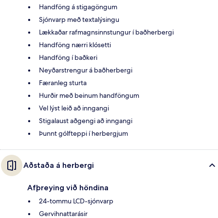
Handföng á stigagöngum
Sjónvarp með textalýsingu
Lækkaðar rafmagnsinnstungur í baðherbergi
Handföng nærri klósetti
Handföng í baðkeri
Neyðarstrengur á baðherbergi
Færanleg sturta
Hurðir með beinum handföngum
Vel lýst leið að inngangi
Stigalaust aðgengi að inngangi
Þunnt gólfteppi í herbergjum
Aðstaða á herbergi
Afþreying við höndina
24-tommu LCD-sjónvarp
Gervihnattarásir