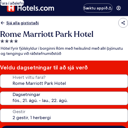
Fara í aðalefni
Sæktu appið
Sjá alla gististaði
Rome Marriott Park Hotel
4.0
stjörnu
Hótel fyrir fjölskyldur í borginni Róm með heilsulind með allri þjónustu
gististaður
og tengingu við ráðstefnumiðstöð
Veldu dagsetningar til að sjá verð
Hvert viltu fara?
Dagsetningar
Gestir