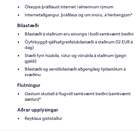
Ókeypis þráðlaust internet í almennum rýmum
Internetaðgangur, þráðlaus og um snúru, á herbergjum*
Bílastæði
Bílastæði á staðnum eru einungis í boði samkvæmt beiðni
Óyfirbyggð sjálfsafgreiðslubílastæði á staðnum (12 EUR á
dag)
Stæði fyrir húsbíla, rútur og vörubíla á staðnum (gegn
gjaldi)
Bílastæði og sendibílastæði aðgengileg hjólastólum á
svæðinu
Flutningur
Gestum skutlað á flugvöll samkvæmt beiðni (samkvæmt
áætlun)*
Aðrar upplýsingar
Reyklaus gististaður