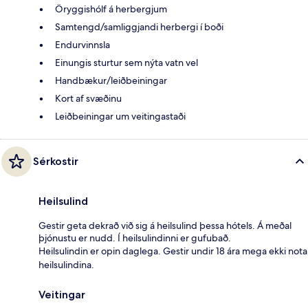
Öryggishólf á herbergjum
Samtengd/samliggjandi herbergi í boði
Endurvinnsla
Einungis sturtur sem nýta vatn vel
Handbækur/leiðbeiningar
Kort af svæðinu
Leiðbeiningar um veitingastaði
Sérkostir
Heilsulind
Gestir geta dekrað við sig á heilsulind þessa hótels. Á meðal
þjónustu er nudd. Í heilsulindinni er gufubað.
Heilsulindin er opin daglega. Gestir undir 18 ára mega ekki nota
heilsulindina.
Veitingar