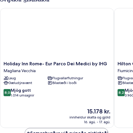
2
einbreið
Holiday Inn Rome- Eur Parco Dei Medici by IHG
Hilton G
rúm
Holiday
Hilton
Holiday Inn Rome- Eur Parco Dei Medici by IHG
Hilton
Inn
Garden
Magliana Vecchia
Fiumici
Rome-
Inn
Laug
Flugvallarflutningur
Flugva
Eur
Rome
Gæludýravænt
Bílastæði í boði
Bílastæ
Parco
Airport
Dei
Fiumicin
8.0
8.2
Mjög gott
Mjö
8,0
8,2
Medici
af
af
1.014 umsagnir
3.96
by
10,
10,
IHG
Mjög
Mjög
Verðið
15.178 kr.
Magliana
gott,
gott,
er
Vecchia
1.014
3.960
inniheldur skatta og gjöld
15.178 kr.
umsagnir
umsagni
16. ágú. - 17. ágú.