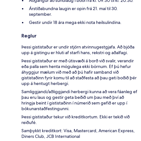
Aðgangur að sundlaug í boði frá kl. 09:30 til kl. 20:30.
Árstíðabundna laugin er opin frá 21. maí til 30.
september.
Gestir undir 18 ára mega ekki nota heilsulindina.
Reglur
Þessi gististaður er undir stjórn atvinnugestgjafa. Að bjóða
upp á gistingu er hluti af starfi hans, rekstri og aðalfagi.
Þessi gististaður er með útisvæði á borð við svalir, verandir
eða palla sem henta mögulega ekki börnum. Ef þú hefur
áhyggjur mælum við með að þú hafir samband við
gististaðinn fyrir komu til að staðfesta að þau geti boðið þér
upp á hentugt herbergi.
Samliggjandi/aðliggjandi herbergi kunna að vera fáanleg ef
þau eru laus og gestir geta beðið um þau með því að
hringja beint í gististaðinn í númerið sem gefið er upp í
bókunarstaðfestingunni.
Þessi gististaður tekur við kreditkortum. Ekki er tekið við
reiðufé.
Samþykkt kreditkort: Visa, Mastercard, American Express,
Diners Club, JCB International