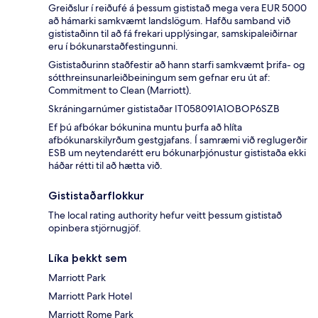
Greiðslur í reiðufé á þessum gististað mega vera EUR 5000
að hámarki samkvæmt landslögum. Hafðu samband við
gististaðinn til að fá frekari upplýsingar, samskipaleiðirnar
eru í bókunarstaðfestingunni.
Gististaðurinn staðfestir að hann starfi samkvæmt þrifa- og
sótthreinsunarleiðbeiningum sem gefnar eru út af:
Commitment to Clean (Marriott).
Skráningarnúmer gististaðar IT058091A1OBOP6SZB
Ef þú afbókar bókunina muntu þurfa að hlíta
afbókunarskilyrðum gestgjafans. Í samræmi við reglugerðir
ESB um neytendarétt eru bókunarþjónustur gististaða ekki
háðar rétti til að hætta við.
Gististaðarflokkur
The local rating authority hefur veitt þessum gististað
opinbera stjörnugjöf.
Líka þekkt sem
Marriott Park
Marriott Park Hotel
Marriott Rome Park