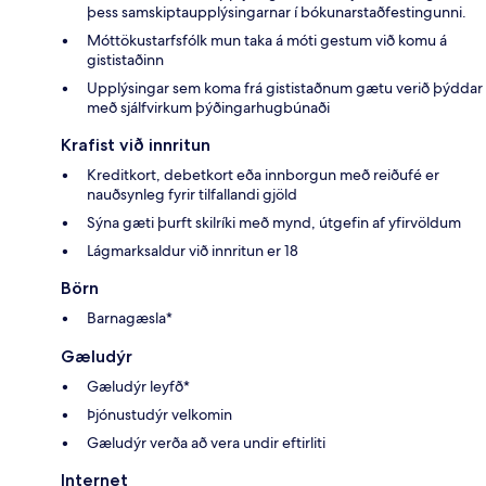
þess samskiptaupplýsingarnar í bókunarstaðfestingunni.
Móttökustarfsfólk mun taka á móti gestum við komu á
gististaðinn
Upplýsingar sem koma frá gististaðnum gætu verið þýddar
með sjálfvirkum þýðingarhugbúnaði
Krafist við innritun
Kreditkort, debetkort eða innborgun með reiðufé er
nauðsynleg fyrir tilfallandi gjöld
Sýna gæti þurft skilríki með mynd, útgefin af yfirvöldum
Lágmarksaldur við innritun er 18
Börn
Barnagæsla*
Gæludýr
Gæludýr leyfð*
Þjónustudýr velkomin
Gæludýr verða að vera undir eftirliti
Internet