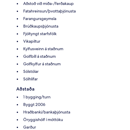
Aðstoð við miða-/ferðakaup
Fatahreinsun/þvottaþjónusta
Farangursgeymsla
Brúðkaupsþjónusta
Fjöltyngt starfsfólk
Vikapiltur
Kylfusveinn á staðnum
Golfbíll á staðnum
Golfkylfur á staðnum
Sólstólar
Sólhlífar
Aðstaða
1 bygging/turn
Byggt 2006
Hraðbanki/bankaþjónusta
Öryggishólf í móttöku
Garður