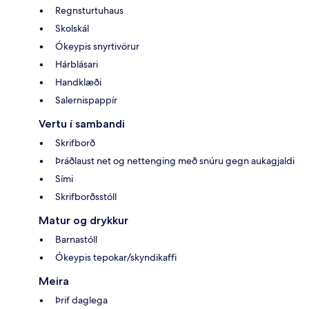
Regnsturtuhaus
Skolskál
Ókeypis snyrtivörur
Hárblásari
Handklæði
Salernispappír
Vertu í sambandi
Skrifborð
Þráðlaust net og nettenging með snúru gegn aukagjaldi
Sími
Skrifborðsstóll
Matur og drykkur
Barnastóll
Ókeypis tepokar/skyndikaffi
Meira
Þrif daglega