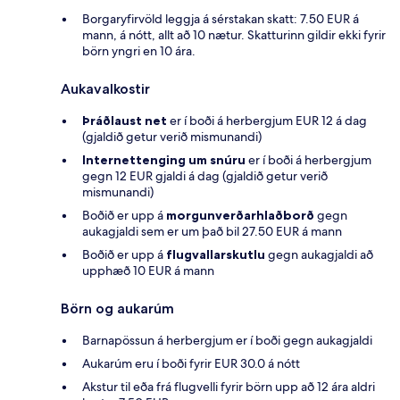
Borgaryfirvöld leggja á sérstakan skatt: 7.50 EUR á
mann, á nótt, allt að 10 nætur. Skatturinn gildir ekki fyrir
börn yngri en 10 ára.
Aukavalkostir
Þráðlaust net
er í boði á herbergjum EUR 12 á dag
(gjaldið getur verið mismunandi)
Internettenging um snúru
er í boði á herbergjum
gegn 12 EUR gjaldi á dag (gjaldið getur verið
mismunandi)
Boðið er upp á
morgunverðarhlaðborð
gegn
aukagjaldi sem er um það bil 27.50 EUR á mann
Boðið er upp á
flugvallarskutlu
gegn aukagjaldi að
upphæð 10 EUR á mann
Börn og aukarúm
Barnapössun á herbergjum er í boði gegn aukagjaldi
Aukarúm eru í boði fyrir EUR 30.0 á nótt
Akstur til eða frá flugvelli fyrir börn upp að 12 ára aldri