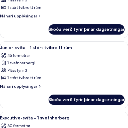
Pláss fyrir 3
fyrir
Forsetasvíta
1 stórt tvíbreitt rúm
-
Nánari
Nánari upplýsingar
1
upplýsingar
fyrir
stórt
Skoða verð fyrir þínar dagsetningar
Forsetasvíta
tvíbreitt
-
rúm
1
Skoða
Junior-svíta - 1 stórt tvíbreitt rúm | 
5
-
stórt
Junior-svíta - 1 stórt tvíbreitt rúm
allar
tvíbreitt
svalir
45 fermetrar
rúm
myndir
-
1 svefnherbergi
fyrir
svalir
Junior-
Pláss fyrir 3
svíta
1 stórt tvíbreitt rúm
-
Nánari
Nánari upplýsingar
1
upplýsingar
stórt
fyrir
Skoða verð fyrir þínar dagsetningar
Junior-
tvíbreitt
svíta
rúm
-
Skoða
Executive-svíta - 1 svefnherbergi | Rú
6
1
Executive-svíta - 1 svefnherbergi
allar
stórt
60 fermetrar
tvíbreitt
myndir