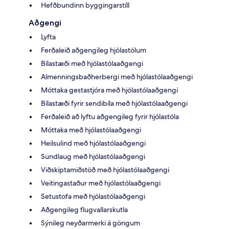
Hefðbundinn byggingarstíll
Aðgengi
Lyfta
Ferðaleið aðgengileg hjólastólum
Bílastæði með hjólastólaaðgengi
Almenningsbaðherbergi með hjólastólaaðgengi
Móttaka gestastjóra með hjólastólaaðgengi
Bílastæði fyrir sendibíla með hjólastólaaðgengi
Ferðaleið að lyftu aðgengileg fyrir hjólastóla
Móttaka með hjólastólaaðgengi
Heilsulind með hjólastólaaðgengi
Sundlaug með hjólastólaaðgengi
Viðskiptamiðstöð með hjólastólaaðgengi
Veitingastaður með hjólastólaaðgengi
Setustofa með hjólastólaaðgengi
Aðgengileg flugvallarskutla
Sýnileg neyðarmerki á göngum