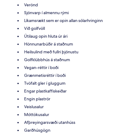
Verönd
Sjónvarp í almennu rými
Líkamsrækt sem er opin allan sólarhringinn
Við golfvöll
Útilaug opin hluta úr ári
Hönnunarbúðir á staðnum
Heilsulind með fullri þjónustu
Golfklúbbhús á staðnum
Vegan-réttir í boði
Grænmetisréttir í boði
Tvöfalt gler í gluggum
Engar plastkaffiskeiðar
Engin plaströr
Veislusalur
Móttökusalur
Afþreyingarsvæði utanhúss
Garðhúsgögn