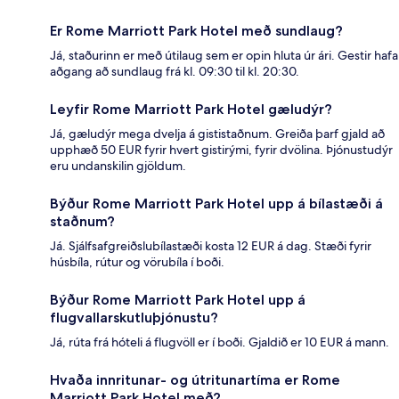
Er Rome Marriott Park Hotel með sundlaug?
Já, staðurinn er með útilaug sem er opin hluta úr ári. Gestir hafa
aðgang að sundlaug frá kl. 09:30 til kl. 20:30.
Leyfir Rome Marriott Park Hotel gæludýr?
Já, gæludýr mega dvelja á gististaðnum. Greiða þarf gjald að
upphæð 50 EUR fyrir hvert gistirými, fyrir dvölina. Þjónustudýr
eru undanskilin gjöldum.
Býður Rome Marriott Park Hotel upp á bílastæði á
staðnum?
Já. Sjálfsafgreiðslubílastæði kosta 12 EUR á dag. Stæði fyrir
húsbíla, rútur og vörubíla í boði.
Býður Rome Marriott Park Hotel upp á
flugvallarskutluþjónustu?
Já, rúta frá hóteli á flugvöll er í boði. Gjaldið er 10 EUR á mann.
Hvaða innritunar- og útritunartíma er Rome
Marriott Park Hotel með?