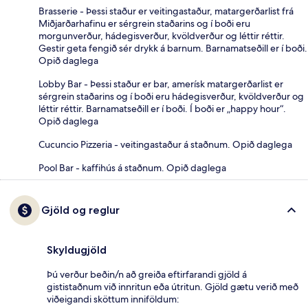
Brasserie - Þessi staður er veitingastaður, matargerðarlist frá
Miðjarðarhafinu er sérgrein staðarins og í boði eru
morgunverður, hádegisverður, kvöldverður og léttir réttir.
Gestir geta fengið sér drykk á barnum. Barnamatseðill er í boði.
Opið daglega
Lobby Bar - Þessi staður er bar, amerísk matargerðarlist er
sérgrein staðarins og í boði eru hádegisverður, kvöldverður og
léttir réttir. Barnamatseðill er í boði. Í boði er „happy hour“.
Opið daglega
Cucuncio Pizzeria - veitingastaður á staðnum. Opið daglega
Pool Bar - kaffihús á staðnum. Opið daglega
Gjöld og reglur
Skyldugjöld
Þú verður beðin/n að greiða eftirfarandi gjöld á
gististaðnum við innritun eða útritun. Gjöld gætu verið með
viðeigandi sköttum inniföldum: