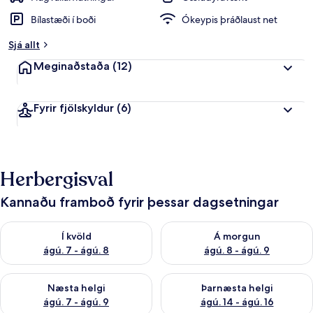
Bílastæði í boði
Ókeypis þráðlaust net
Sjá allt
Meginaðstaða
(12)
Fyrir fjölskyldur
(6)
Herbergisval
Kannaðu framboð fyrir þessar dagsetningar
Athuga framboð í kvöld ágú. 7 - ágú. 8
Athuga framboð á morgun ágú.
Í kvöld
Á morgun
ágú. 7 - ágú. 8
ágú. 8 - ágú. 9
Athuga framboð næstu helgi ágú. 7 - ágú. 9
Athuga framboð þarnæstu helgi
Næsta helgi
Þarnæsta helgi
ágú. 7 - ágú. 9
ágú. 14 - ágú. 16