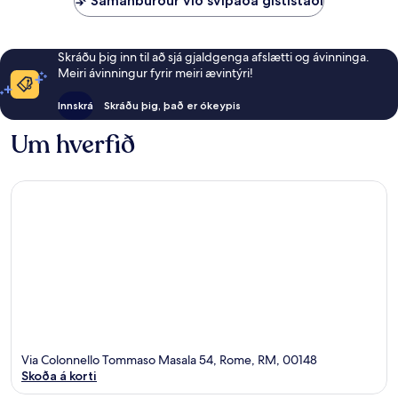
Samanburður við svipaða gististaði
Skráðu þig inn til að sjá gjaldgenga afslætti og ávinninga.
Meiri ávinningur fyrir meiri ævintýri!
Innskrá
Skráðu þig, það er ókeypis
Um hverfið
Via Colonnello Tommaso Masala 54, Rome, RM, 00148
Skoða á korti