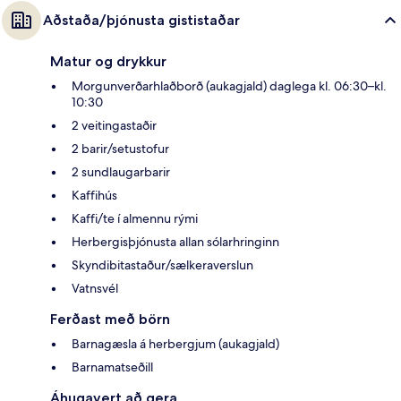
Aðstaða/þjónusta gististaðar
Matur og drykkur
Morgunverðarhlaðborð (aukagjald) daglega kl. 06:30–kl.
10:30
2 veitingastaðir
2 barir/setustofur
2 sundlaugarbarir
Kaffihús
Kaffi/te í almennu rými
Herbergisþjónusta allan sólarhringinn
Skyndibitastaður/sælkeraverslun
Vatnsvél
Ferðast með börn
Barnagæsla á herbergjum (aukagjald)
Barnamatseðill
Áhugavert að gera