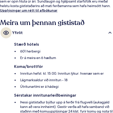
sem er opin hluta úr ári. Sundlaugin og hjálpsamt starfsfólk eru meðal
helstu kosta gististaðarins að mati ferðamanna sem hafa heimsótt hann.
Upplýsingar um rétt til afbókunar
Meira um þennan gististað
Yfirlit
Stærð hótels
601 herbergi
Er á meira en 6 hæðum
Koma/brottför
Innritun hefst: kl. 15:00. Innritun lýkur: hvenær sem er
Lágmarksaldur við innritun - 18
Útritunartími er á hádegi
Sérstakar innritunarleiðbeiningar
Þessi gististaður býður upp á ferðir frá flugvelli (aukagjald
kann að vera innheimt). Gestir verða að hafa samband við
staðinn með komuupplýsingar 24 klst. fyrir komu og nota til