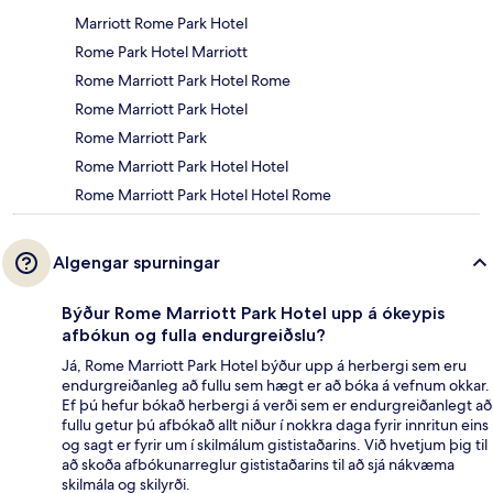
Marriott Rome Park Hotel
Rome Park Hotel Marriott
Rome Marriott Park Hotel Rome
Rome Marriott Park Hotel
Rome Marriott Park
Rome Marriott Park Hotel Hotel
Rome Marriott Park Hotel Hotel Rome
Algengar spurningar
Býður Rome Marriott Park Hotel upp á ókeypis
afbókun og fulla endurgreiðslu?
Já, Rome Marriott Park Hotel býður upp á herbergi sem eru
endurgreiðanleg að fullu sem hægt er að bóka á vefnum okkar.
Ef þú hefur bókað herbergi á verði sem er endurgreiðanlegt að
fullu getur þú afbókað allt niður í nokkra daga fyrir innritun eins
og sagt er fyrir um í skilmálum gististaðarins. Við hvetjum þig til
að skoða afbókunarreglur gististaðarins til að sjá nákvæma
skilmála og skilyrði.