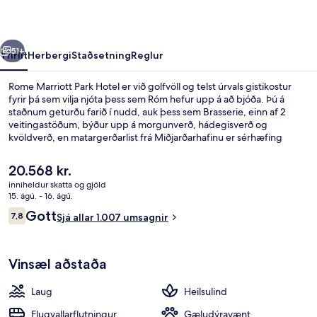
rra
Næsta
51+
Yfirlit
Herbergi
Staðsetning
Reglur
Rome Marriott Park Hotel er við golfvöll og telst úrvals gistikostur
fyrir þá sem vilja njóta þess sem Róm hefur upp á að bjóða. Þú á
staðnum geturðu farið í nudd, auk þess sem Brasserie, einn af 2
veitingastöðum, býður upp á morgunverð, hádegisverð og
kvöldverð, en matargerðarlist frá Miðjarðarhafinu er sérhæfing
staðarins. Á staðnum eru einnig 2 sundlaugarbarir, líkamsrækt sem
er opin allan sólarhringinn og útilaug sem er opin hluta úr ári.
Núverandi
20.568 kr.
Sundlaugin og hjálpsamt starfsfólk eru meðal helstu kosta
verð
inniheldur skatta og gjöld
gististaðarins að mati ferðamanna sem hafa heimsótt hann.
er
15. ágú. - 16. ágú.
Fyrir utan
20.568 kr.
Umsagnir
Gott
7,8
Sjá allar 1.007 umsagnir
7,8 af 10
Vinsæl aðstaða
Laug
Heilsulind
Flugvallarflutningur
Gæludýravænt