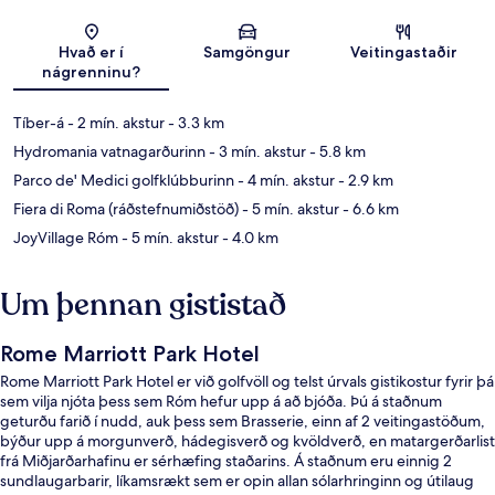
Kort
Hvað er í
Samgöngur
Veitingastaðir
nágrenninu?
Tíber-á
- 2 mín. akstur
- 3.3 km
Hydromania vatnagarðurinn
- 3 mín. akstur
- 5.8 km
Parco de' Medici golfklúbburinn
- 4 mín. akstur
- 2.9 km
Fiera di Roma (ráðstefnumiðstöð)
- 5 mín. akstur
- 6.6 km
JoyVillage Róm
- 5 mín. akstur
- 4.0 km
Um þennan gististað
Rome Marriott Park Hotel
Rome Marriott Park Hotel er við golfvöll og telst úrvals gistikostur fyrir þá
sem vilja njóta þess sem Róm hefur upp á að bjóða. Þú á staðnum
geturðu farið í nudd, auk þess sem Brasserie, einn af 2 veitingastöðum,
býður upp á morgunverð, hádegisverð og kvöldverð, en matargerðarlist
frá Miðjarðarhafinu er sérhæfing staðarins. Á staðnum eru einnig 2
sundlaugarbarir, líkamsrækt sem er opin allan sólarhringinn og útilaug