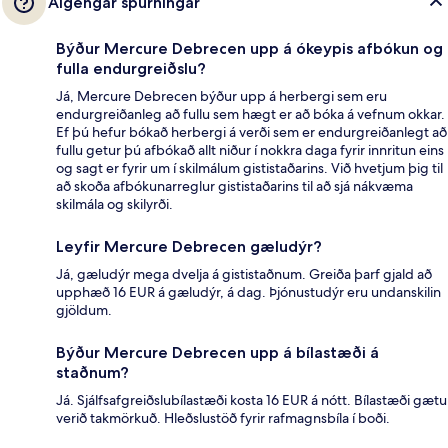
Algengar spurningar
Býður Mercure Debrecen upp á ókeypis afbókun og
fulla endurgreiðslu?
Já, Mercure Debrecen býður upp á herbergi sem eru
endurgreiðanleg að fullu sem hægt er að bóka á vefnum okkar.
Ef þú hefur bókað herbergi á verði sem er endurgreiðanlegt að
fullu getur þú afbókað allt niður í nokkra daga fyrir innritun eins
og sagt er fyrir um í skilmálum gististaðarins. Við hvetjum þig til
að skoða afbókunarreglur gististaðarins til að sjá nákvæma
skilmála og skilyrði.
Leyfir Mercure Debrecen gæludýr?
Já, gæludýr mega dvelja á gististaðnum. Greiða þarf gjald að
upphæð 16 EUR á gæludýr, á dag. Þjónustudýr eru undanskilin
gjöldum.
Býður Mercure Debrecen upp á bílastæði á
staðnum?
Já. Sjálfsafgreiðslubílastæði kosta 16 EUR á nótt. Bílastæði gætu
verið takmörkuð. Hleðslustöð fyrir rafmagnsbíla í boði.