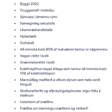
Byggt 2022
Öryggishólf í móttöku
Sjónvarp í almennu rými
Sameiginleg setustofa
Líkamsræktaraðstaða
Hjólastæði
Gufubað
Að minnsta kosti 80% af matvælum kemur úr nágrenninu
Vegan-réttir í boði
Grænmetisréttir í boði
Kolefnisjöfnun keypt árlega sem nemur að minnsta kosti
10% af kolefnisfótspori
Mannúðleg meðferð á villtum dýrum sem hafa verið
fönguð
Skoðunarferðir og afþreyingarþjónusta í eigu fólks á
staðnum
Listamenn af svæðinu
Fræðsla um menningu svæðisins og vistkerfi