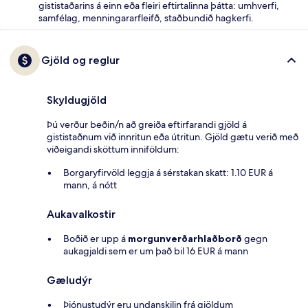
gististaðarins á einn eða fleiri eftirtalinna þátta: umhverfi,
samfélag, menningararfleifð, staðbundið hagkerfi.
Gjöld og reglur
Skyldugjöld
Þú verður beðin/n að greiða eftirfarandi gjöld á
gististaðnum við innritun eða útritun. Gjöld gætu verið með
viðeigandi sköttum inniföldum:
Borgaryfirvöld leggja á sérstakan skatt: 1.10 EUR á
mann, á nótt
Aukavalkostir
Boðið er upp á
morgunverðarhlaðborð
gegn
aukagjaldi sem er um það bil 16 EUR á mann
Gæludýr
Þjónustudýr eru undanskilin frá gjöldum