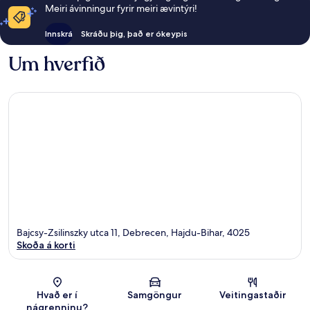
Meiri ávinningur fyrir meiri ævintýri!
Innskrá
Skráðu þig, það er ókeypis
Um hverfið
Bajcsy-Zsilinszky utca 11, Debrecen, Hajdu-Bihar, 4025
Skoða á korti
Kort
Hvað er í
Samgöngur
Veitingastaðir
nágrenninu?