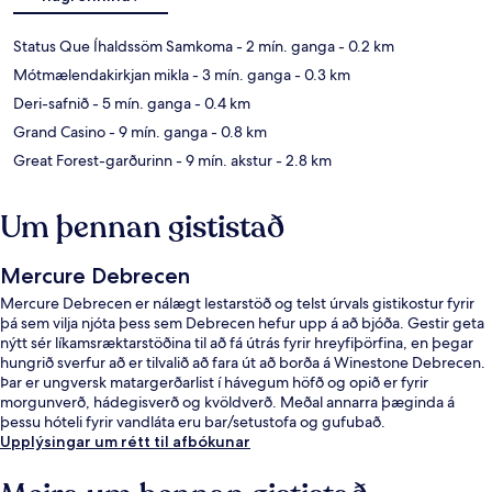
Status Que Íhaldssöm Samkoma
- 2 mín. ganga
- 0.2 km
Mótmælendakirkjan mikla
- 3 mín. ganga
- 0.3 km
Deri-safnið
- 5 mín. ganga
- 0.4 km
Grand Casino
- 9 mín. ganga
- 0.8 km
Great Forest-garðurinn
- 9 mín. akstur
- 2.8 km
Um þennan gististað
Mercure Debrecen
Mercure Debrecen er nálægt lestarstöð og telst úrvals gistikostur fyrir
þá sem vilja njóta þess sem Debrecen hefur upp á að bjóða. Gestir geta
nýtt sér líkamsræktarstöðina til að fá útrás fyrir hreyfiþörfina, en þegar
hungrið sverfur að er tilvalið að fara út að borða á Winestone Debrecen.
Þar er ungversk matargerðarlist í hávegum höfð og opið er fyrir
morgunverð, hádegisverð og kvöldverð. Meðal annarra þæginda á
þessu hóteli fyrir vandláta eru bar/setustofa og gufubað.
Upplýsingar um rétt til afbókunar