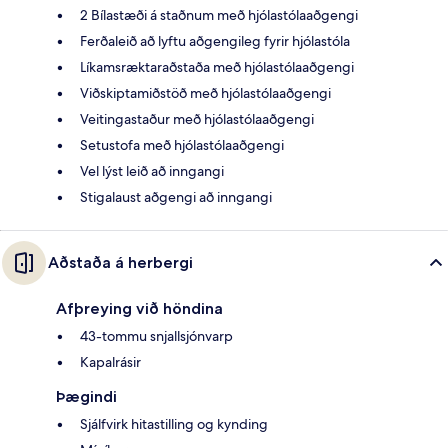
2 Bílastæði á staðnum með hjólastólaaðgengi
Ferðaleið að lyftu aðgengileg fyrir hjólastóla
Líkamsræktaraðstaða með hjólastólaaðgengi
Viðskiptamiðstöð með hjólastólaaðgengi
Veitingastaður með hjólastólaaðgengi
Setustofa með hjólastólaaðgengi
Vel lýst leið að inngangi
Stigalaust aðgengi að inngangi
Aðstaða á herbergi
Afþreying við höndina
43-tommu snjallsjónvarp
Kapalrásir
Þægindi
Sjálfvirk hitastilling og kynding