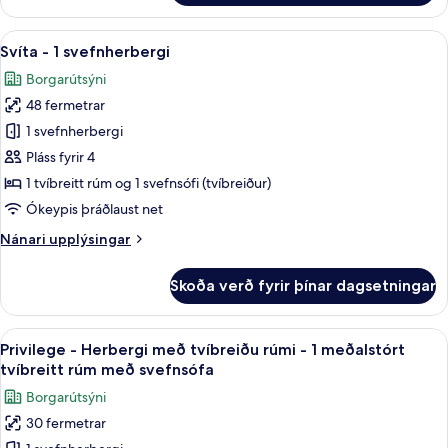
-
1
Skoða
Svíta - 1 svefnherbergi | Míníbar, öryg
7
svefnherbergi
Svíta - 1 svefnherbergi
allar
Borgarútsýni
myndir
48 fermetrar
fyrir
Svíta
1 svefnherbergi
-
Pláss fyrir 4
1
1 tvíbreitt rúm og 1 svefnsófi (tvíbreiður)
svefnherbergi
Ókeypis þráðlaust net
Nánari
Nánari upplýsingar
upplýsingar
fyrir
Skoða verð fyrir þínar dagsetningar
Svíta
-
1
Skoða
Privilege - Herbergi með tvíbreiðu rúmi
7
svefnherbergi
Privilege - Herbergi með tvíbreiðu rúmi - 1 meðalstórt
allar
tvíbreitt rúm með svefnsófa
myndir
Borgarútsýni
fyrir
30 fermetrar
Privilege