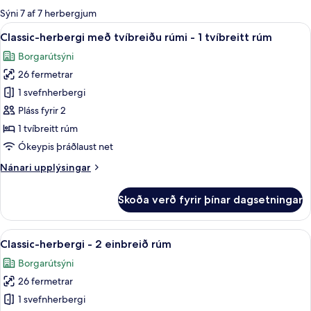
boði
Sýni 7 af 7 herbergjum
fyrir
Skoða
Míníbar, öryggishólf í herbergi, vinnua
8
Classic-herbergi með tvíbreiðu rúmi - 1 tvíbreitt rúm
herbergi
allar
Borgarútsýni
myndir
26 fermetrar
fyrir
Classic-
1 svefnherbergi
herbergi
Pláss fyrir 2
með
1 tvíbreitt rúm
tvíbreiðu
Ókeypis þráðlaust net
rúmi
Nánari
Nánari upplýsingar
-
upplýsingar
1
fyrir
Skoða verð fyrir þínar dagsetningar
tvíbreitt
Classic-
herbergi
rúm
með
Skoða
Classic-herbergi - 2 einbreið rúm | Mín
9
tvíbreiðu
Classic-herbergi - 2 einbreið rúm
allar
rúmi
Borgarútsýni
-
myndir
1
26 fermetrar
fyrir
tvíbreitt
Classic-
1 svefnherbergi
rúm