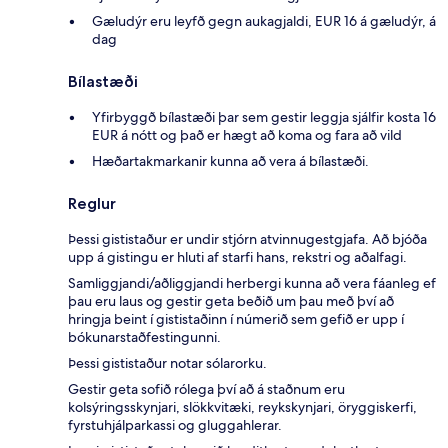
Gæludýr eru leyfð gegn aukagjaldi, EUR 16 á gæludýr, á
dag
Bílastæði
Yfirbyggð bílastæði þar sem gestir leggja sjálfir kosta 16
EUR á nótt og það er hægt að koma og fara að vild
Hæðartakmarkanir kunna að vera á bílastæði.
Reglur
Þessi gististaður er undir stjórn atvinnugestgjafa. Að bjóða
upp á gistingu er hluti af starfi hans, rekstri og aðalfagi.
Samliggjandi/aðliggjandi herbergi kunna að vera fáanleg ef
þau eru laus og gestir geta beðið um þau með því að
hringja beint í gististaðinn í númerið sem gefið er upp í
bókunarstaðfestingunni.
Þessi gististaður notar sólarorku.
Gestir geta sofið rólega því að á staðnum eru
kolsýringsskynjari, slökkvitæki, reykskynjari, öryggiskerfi,
fyrstuhjálparkassi og gluggahlerar.