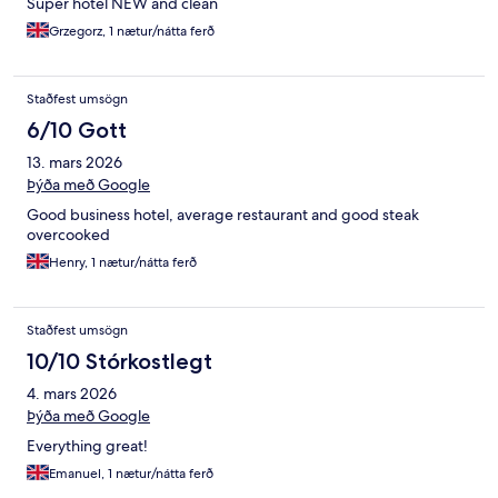
Super hotel NEW and clean
Grzegorz, 1 nætur/nátta ferð
Staðfest umsögn
6/10 Gott
13. mars 2026
Þýða með Google
Good business hotel, average restaurant and good steak
overcooked
Henry, 1 nætur/nátta ferð
Staðfest umsögn
10/10 Stórkostlegt
4. mars 2026
Þýða með Google
Everything great!
Emanuel, 1 nætur/nátta ferð