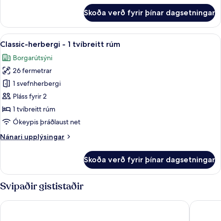
tvíbreitt
fyrir
Skoða verð fyrir þínar dagsetningar
Superior-
rúm
herbergi
með
með
Skoða
Classic-herbergi - 1 tvíbreitt rúm | Mín
svefnsófa
7
tvíbreiðu
Classic-herbergi - 1 tvíbreitt rúm
allar
rúmi
Borgarútsýni
-
myndir
1
26 fermetrar
fyrir
tvíbreitt
Classic-
1 svefnherbergi
rúm
herbergi
með
Pláss fyrir 2
svefnsófa
-
1 tvíbreitt rúm
1
Ókeypis þráðlaust net
tvíbreitt
Nánari
Nánari upplýsingar
rúm
upplýsingar
fyrir
Skoða verð fyrir þínar dagsetningar
Classic-
herbergi
-
Svipaðir gististaðir
1
tvíbreitt
Hilton Garden Inn Debrecen City Center
Hotel Di
rúm