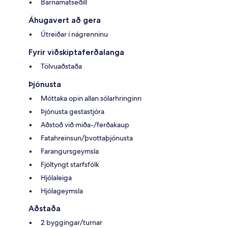
Barnamatseðill
Áhugavert að gera
Útreiðar í nágrenninu
Fyrir viðskiptaferðalanga
Tölvuaðstaða
Þjónusta
Móttaka opin allan sólarhringinn
Þjónusta gestastjóra
Aðstoð við miða-/ferðakaup
Fatahreinsun/þvottaþjónusta
Farangursgeymsla
Fjöltyngt starfsfólk
Hjólaleiga
Hjólageymsla
Aðstaða
2 byggingar/turnar