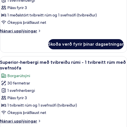
1 svefnherbergi
-
Herbergi
Pláss fyrir 3
með
1 meðalstórt tvíbreitt rúm og 1 svefnsófi (tvíbreiður)
tvíbreiðu
Ókeypis þráðlaust net
rúmi
Nánari
Nánari upplýsingar
-
upplýsingar
1
fyrir
Skoða verð fyrir þínar dagsetningar
Privilege
meðalstórt
-
tvíbreitt
Herbergi
Skoða
Superior-herbergi með tvíbreiðu rúmi -
rúm
9
með
Superior-herbergi með tvíbreiðu rúmi - 1 tvíbreitt rúm með
allar
með
tvíbreiðu
svefnsófa
rúmi
myndir
svefnsófa
Borgarútsýni
-
fyrir
1
30 fermetrar
Superior-
meðalstórt
1 svefnherbergi
herbergi
tvíbreitt
rúm
með
Pláss fyrir 3
með
tvíbreiðu
1 tvíbreitt rúm og 1 svefnsófi (tvíbreiður)
svefnsófa
rúmi
Ókeypis þráðlaust net
-
Nánari
Nánari upplýsingar
1
upplýsingar