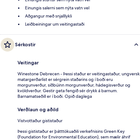
Einungis salerni sem nýta vatn vel
Aðgangur með snjalllykli
Leiðbeiningar um veitingastaði
Sérkostir
Veitingar
Winestone Debrecen - Þessi staður er veitingastaður, ungversk
matargerðarlist er sérgrein staðarins og í boði eru
morgunverður, síðbúinn morgunverður, hádegisverður og
kvöldverður. Gestir geta fengið sér drykk á barnum.
Barnamatseðill er í boði. Opið daglega
Verðlaun og aðild
Vistvottaður gististaður
Þessi gististaður er þátttökuaðili verkefnisins Green Key
(Foundation for Environmental Education), sem mælir áhrif