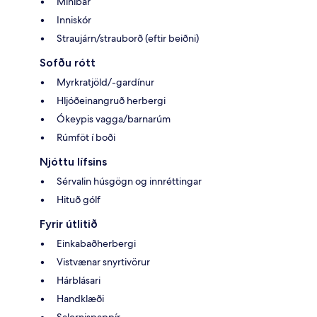
Míníbar
Inniskór
Straujárn/strauborð (eftir beiðni)
Sofðu rótt
Myrkratjöld/-gardínur
Hljóðeinangruð herbergi
Ókeypis vagga/barnarúm
Rúmföt í boði
Njóttu lífsins
Sérvalin húsgögn og innréttingar
Hituð gólf
Fyrir útlitið
Einkabaðherbergi
Vistvænar snyrtivörur
Hárblásari
Handklæði
Salernispappír