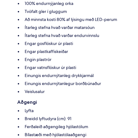
100% endurnýjanleg orka
Tvöfalt gler í gluggum
Að minnsta kosti 80% af lýsingu með LED-perum
Ítarleg stefna hvað varðar matarsóun
Ítarleg stefna hvað varðar endurvinnslu
Engar gosflöskur úr plasti
Engar plastkaffiskeiðar
Engin plaströr
Engar vatnsflöskur úr plasti
Einungis endurnýtanleg drykkjarmál
Einungis endurnýtanlegur borðbúnaður
Veislusalur
Aðgengi
Lyfta
Breidd lyftudyra (cm): 91
Ferðaleið aðgengileg hjólastólum
Bílastæði með hjólastólaaðgengi