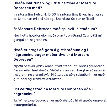
Hvaða innritunar- og útritunartíma er Mercure
Debrecen með?
Innritunartími hefst: kl. 15:00. Innritunartíma lýkur: hvenær sem
er. Útritunartími er á hádegi. Snertilaus útritun er í boði.
Er Mercure Debrecen með spilavíti á staðnum?
Nei. Þetta hótel er ekki með spilavíti, en Grand Casino (12 mín.
ganga) er í nágrenninu.
Hvað er hægt að gera á gististaðnum og í
nágrenninu þegar maður dvelur á Mercure
Debrecen?
Njóttu þess að ýmiss konar útivist stendur til boða í grenndinni.
Þar á meðal: hestaferðir. Meðal annars sem hægt er að nýta sér
í nágrenninu eru spilavíti. Njóttu þess að gististaðurinn er með
gufubaði og líkamsræktaraðstöðu.
Eru veitingastaðir á Mercure Debrecen eða í
nágrenninu?
Já, Winestone Debrecen er með aðstöðu til að snæða ungversk
matargerðarlist.