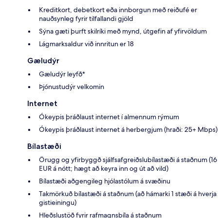
Kreditkort, debetkort eða innborgun með reiðufé er
nauðsynleg fyrir tilfallandi gjöld
Sýna gæti þurft skilríki með mynd, útgefin af yfirvöldum
Lágmarksaldur við innritun er 18
Gæludýr
Gæludýr leyfð*
Þjónustudýr velkomin
Internet
Ókeypis þráðlaust internet í almennum rýmum
Ókeypis þráðlaust internet á herbergjum (hraði: 25+ Mbps)
Bílastæði
Örugg og yfirbyggð sjálfsafgreiðslubílastæði á staðnum (16
EUR á nótt; hægt að keyra inn og út að vild)
Bílastæði aðgengileg hjólastólum á svæðinu
Takmörkuð bílastæði á staðnum (að hámarki 1 stæði á hverja
gistieiningu)
Hleðslustöð fyrir rafmagnsbíla á staðnum