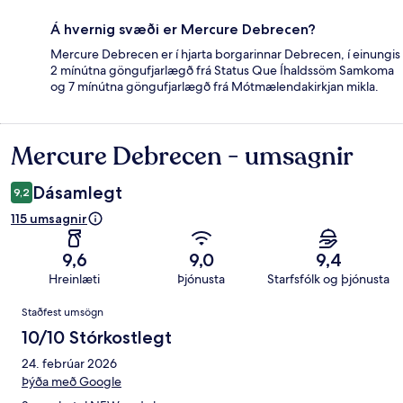
Á hvernig svæði er Mercure Debrecen?
Mercure Debrecen er í hjarta borgarinnar Debrecen, í einungis
2 mínútna göngufjarlægð frá Status Que Íhaldssöm Samkoma
og 7 mínútna göngufjarlægð frá Mótmælendakirkjan mikla.
Mercure Debrecen - umsagnir
Umsagnir
Dásamlegt
9,2
115 umsagnir
9,6
9,0
9,4
Hreinlæti
Þjónusta
Starfsfólk og þjónusta
Umsagnir
Staðfest umsögn
10/10 Stórkostlegt
24. febrúar 2026
Þýða með Google