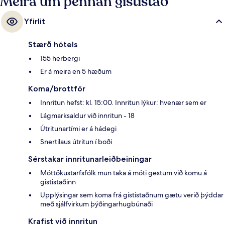
Meira um þennan gististað
Yfirlit
Stærð hótels
155 herbergi
Er á meira en 5 hæðum
Koma/brottför
Innritun hefst: kl. 15:00. Innritun lýkur: hvenær sem er
Lágmarksaldur við innritun - 18
Útritunartími er á hádegi
Snertilaus útritun í boði
Sérstakar innritunarleiðbeiningar
Móttökustarfsfólk mun taka á móti gestum við komu á
gististaðinn
Upplýsingar sem koma frá gististaðnum gætu verið þýddar
með sjálfvirkum þýðingarhugbúnaði
Krafist við innritun