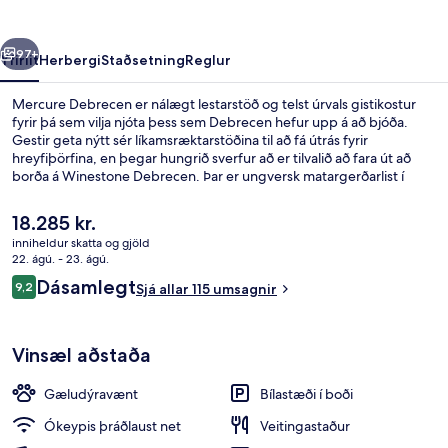
rra
Næsta
97+
Yfirlit
Herbergi
Staðsetning
Reglur
Mercure Debrecen er nálægt lestarstöð og telst úrvals gistikostur
fyrir þá sem vilja njóta þess sem Debrecen hefur upp á að bjóða.
Gestir geta nýtt sér líkamsræktarstöðina til að fá útrás fyrir
hreyfiþörfina, en þegar hungrið sverfur að er tilvalið að fara út að
borða á Winestone Debrecen. Þar er ungversk matargerðarlist í
hávegum höfð og opið er fyrir morgunverð, hádegisverð og
kvöldverð. Meðal annarra þæginda á þessu hóteli fyrir vandláta eru
Núverandi
18.285 kr.
bar/setustofa og gufubað.
verð
inniheldur skatta og gjöld
er
22. ágú. - 23. ágú.
Fyrir utan
18.285 kr.
Umsagnir
Dásamlegt
9,2
Sjá allar 115 umsagnir
9,2 af 10
Vinsæl aðstaða
Gæludýravænt
Bílastæði í boði
Ókeypis þráðlaust net
Veitingastaður