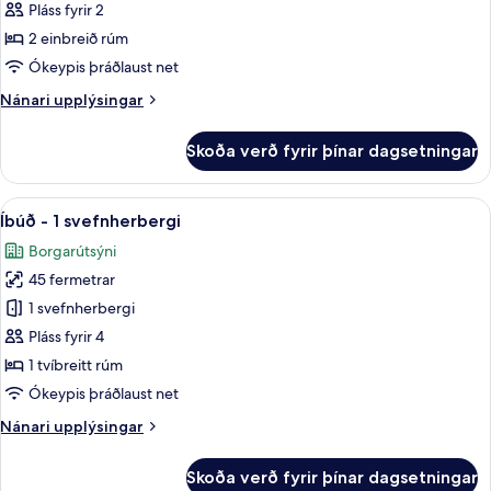
herbergi
Pláss fyrir 2
-
2 einbreið rúm
2
Ókeypis þráðlaust net
einbreið
Nánari
Nánari upplýsingar
rúm
upplýsingar
fyrir
Skoða verð fyrir þínar dagsetningar
Classic-
herbergi
-
Skoða
Íbúð - 1 svefnherbergi | Míníbar, örygg
9
2
Íbúð - 1 svefnherbergi
allar
einbreið
Borgarútsýni
rúm
myndir
45 fermetrar
fyrir
Íbúð
1 svefnherbergi
-
Pláss fyrir 4
1
1 tvíbreitt rúm
svefnherbergi
Ókeypis þráðlaust net
Nánari
Nánari upplýsingar
upplýsingar
fyrir
Skoða verð fyrir þínar dagsetningar
Íbúð