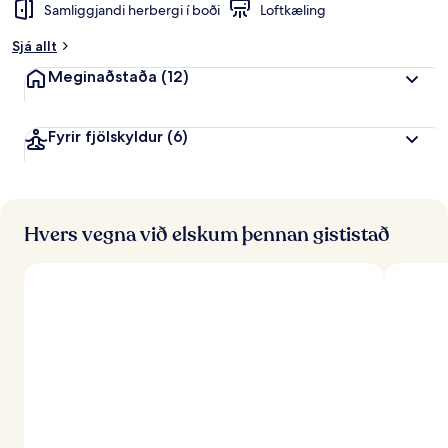
Samliggjandi herbergi í boði
Loftkæling
Sjá allt
Meginaðstaða
(12)
Fyrir fjölskyldur
(6)
Hvers vegna við elskum þennan gististað