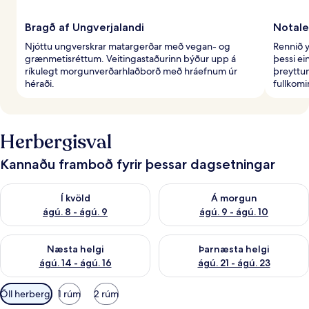
Bragð af Ungverjalandi
Notaleg
Njóttu ungverskrar matargerðar með vegan- og
Rennið y
grænmetisréttum. Veitingastaðurinn býður upp á
þessi ei
ríkulegt morgunverðarhlaðborð með hráefnum úr
þreyttu
héraði.
fullkom
Herbergisval
Kannaðu framboð fyrir þessar dagsetningar
Athuga framboð í kvöld ágú. 8 - ágú. 9
Athuga framboð á morgun ágú.
Í kvöld
Á morgun
ágú. 8 - ágú. 9
ágú. 9 - ágú. 10
Athuga framboð næstu helgi ágú. 14 - ágú. 16
Athuga framboð þarnæstu helg
Næsta helgi
Þarnæsta helgi
ágú. 14 - ágú. 16
ágú. 21 - ágú. 23
Síur
Öll herbergi
1 rúm
2 rúm
í