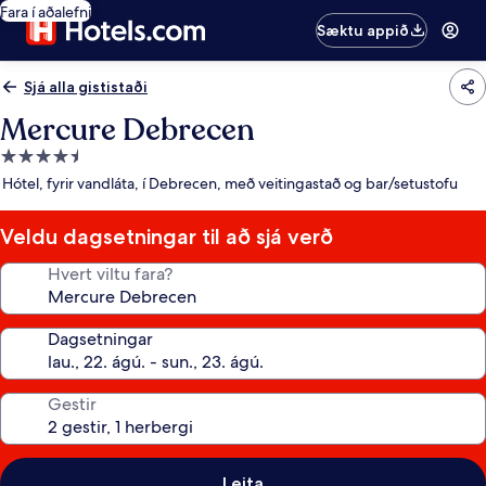
Fara í aðalefni
Sæktu appið
Sjá alla gististaði
Mercure Debrecen
4.5
stjörnu
Hótel, fyrir vandláta, í Debrecen, með veitingastað og bar/setustofu
gististaður
Veldu dagsetningar til að sjá verð
Hvert viltu fara?
Dagsetningar
Gestir
Leita