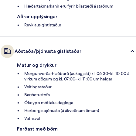
Hæðartakmarkanir eru fyrir bílastæði á staðnum
Aðrar upplýsingar
Reyklaus gististaður
Aðstaða/þjónusta gististaðar
Matur og drykkur
Morgunverðarhlaðborð (aukagjald) kl. 06:30–kl. 10:00 á
virkum dögum og kl. 07:00–kl. 11:00 um helgar
Veitingastaður
Bar/setustofa
Ókeypis móttaka daglega
Herbergisþjónusta (á ákveðnum tímum)
Vatnsvél
Ferðast með börn