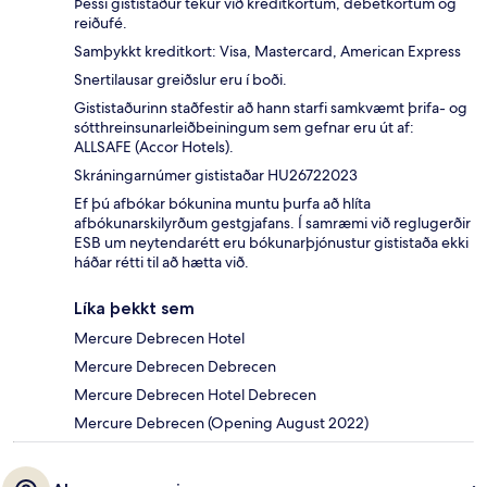
Þessi gististaður tekur við kreditkortum, debetkortum og
reiðufé.
Samþykkt kreditkort: Visa, Mastercard, American Express
Snertilausar greiðslur eru í boði.
Gististaðurinn staðfestir að hann starfi samkvæmt þrifa- og
sótthreinsunarleiðbeiningum sem gefnar eru út af:
ALLSAFE (Accor Hotels).
Skráningarnúmer gististaðar HU26722023
Ef þú afbókar bókunina muntu þurfa að hlíta
afbókunarskilyrðum gestgjafans. Í samræmi við reglugerðir
ESB um neytendarétt eru bókunarþjónustur gististaða ekki
háðar rétti til að hætta við.
Líka þekkt sem
Mercure Debrecen Hotel
Mercure Debrecen Debrecen
Mercure Debrecen Hotel Debrecen
Mercure Debrecen (Opening August 2022)