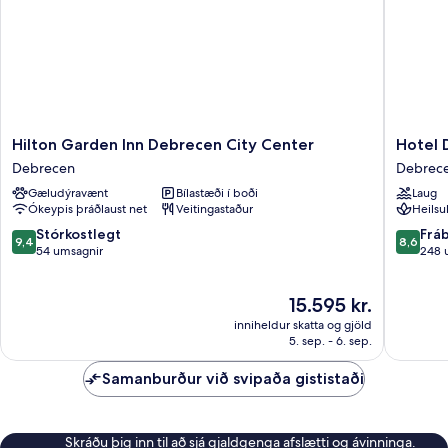
Hilton
Hotel
Hilton Garden Inn Debrecen City Center
Hotel 
Garden
Divinus
Debrecen
Debrec
Inn
Debrec
Gæludýravænt
Bílastæði í boði
Laug
Debrecen
Ókeypis þráðlaust net
Veitingastaður
Heilsu
City
Center
9.4
8.6
Stórkostlegt
Frá
9,4
8,6
Debrecen
af
af
54 umsagnir
248 
10,
10,
Stórkostlegt,
Frábært
Verðið
15.595 kr.
54
248
er
umsagnir
umsagni
inniheldur skatta og gjöld
15.595 kr.
5. sep. - 6. sep.
Samanburður við svipaða gististaði
Skráðu þig inn til að sjá gjaldgenga afslætti og ávinninga.