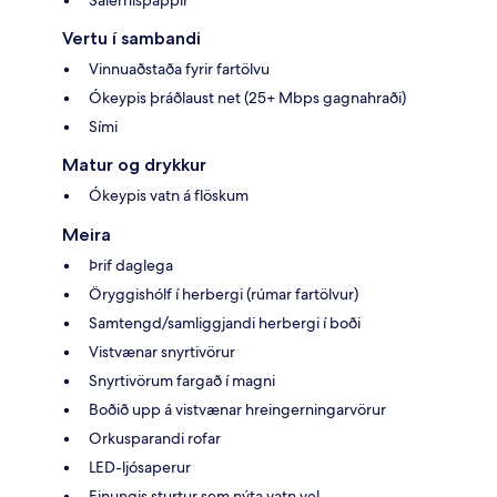
Vertu í sambandi
Vinnuaðstaða fyrir fartölvu
Ókeypis þráðlaust net (25+ Mbps gagnahraði)
Sími
Matur og drykkur
Ókeypis vatn á flöskum
Meira
Þrif daglega
Öryggishólf í herbergi (rúmar fartölvur)
Samtengd/samliggjandi herbergi í boði
Vistvænar snyrtivörur
Snyrtivörum fargað í magni
Boðið upp á vistvænar hreingerningarvörur
Orkusparandi rofar
LED-ljósaperur
Einungis sturtur sem nýta vatn vel