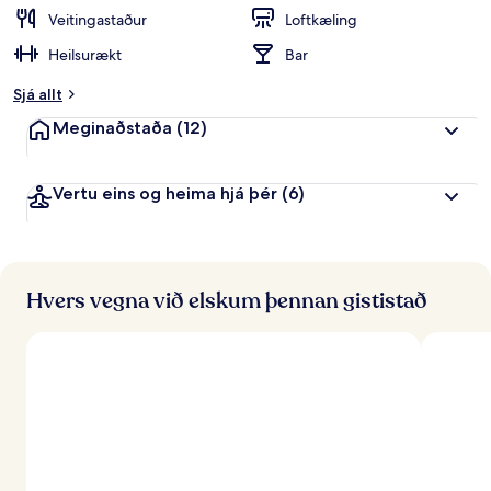
e
Veitingastaður
Loftkæling
i
Heilsurækt
Bar
n
k
Sjá allt
u
n
Meginaðstaða
(12)
n
f
Vertu eins og heima hjá þér
(6)
r
á
f
e
r
Hvers vegna við elskum þennan gististað
ð
a
f
ó
l
k
i