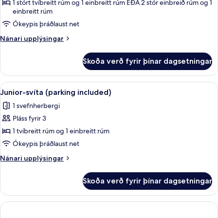
Superior-
1 stórt tvíbreitt rúm og 1 einbreitt rúm EÐA 2 stór einbreið rúm og 1
einbreitt rúm
herbergi
Ókeypis þráðlaust net
(parking
included)
Nánari
Nánari upplýsingar
upplýsingar
fyrir
Skoða verð fyrir þínar dagsetningar
Superior-
herbergi
(parking
Skoða
Rúmföt af bestu gerð, míníbar, öryggis
3
included)
Junior-svíta (parking included)
allar
1 svefnherbergi
myndir
Pláss fyrir 3
fyrir
Junior-
1 tvíbreitt rúm og 1 einbreitt rúm
svíta
Ókeypis þráðlaust net
(parking
Nánari
Nánari upplýsingar
included)
upplýsingar
fyrir
Skoða verð fyrir þínar dagsetningar
Junior-
svíta
(parking
included)