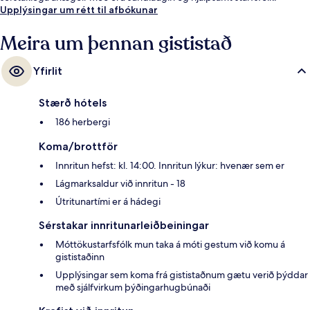
Gististaðurinn er stutt frá almenningssamgöngum: Prado San Sebastián-
Upplýsingar um rétt til afbókunar
sporvagnastoppistöðin er í 6 mínútna göngufjarlægð og San Bernardo-
sporvagnastoppistöðin í 6 mínútna.
Meira um þennan gististað
Yfirlit
Stærð hótels
186 herbergi
Koma/brottför
Innritun hefst: kl. 14:00. Innritun lýkur: hvenær sem er
Lágmarksaldur við innritun - 18
Útritunartími er á hádegi
Sérstakar innritunarleiðbeiningar
Móttökustarfsfólk mun taka á móti gestum við komu á
gististaðinn
Upplýsingar sem koma frá gististaðnum gætu verið þýddar
með sjálfvirkum þýðingarhugbúnaði