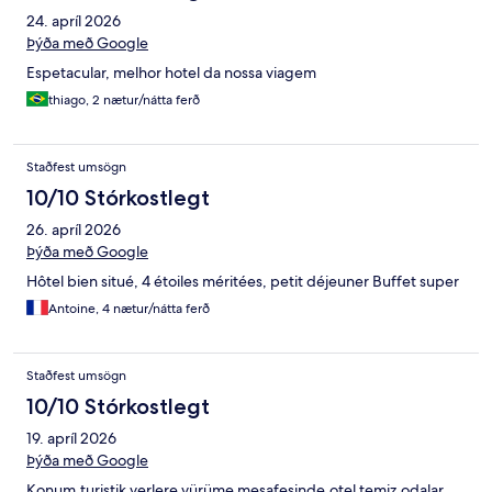
24. apríl 2026
Þýða með Google
Espetacular, melhor hotel da nossa viagem
thiago, 2 nætur/nátta ferð
Staðfest umsögn
10/10 Stórkostlegt
26. apríl 2026
Þýða með Google
Hôtel bien situé, 4 étoiles méritées, petit déjeuner Buffet super
Antoine, 4 nætur/nátta ferð
Staðfest umsögn
10/10 Stórkostlegt
19. apríl 2026
Þýða með Google
Konum,turistik yerlere yürüme mesafesinde,otel temiz,odalar