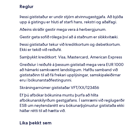
Reglur
Þessi gististaður er undir stjórn atvinnugestgjafa. Að bjóða
upp á gistingu er hluti af starfi hans, rekstri og aðalfagi.
Aðeins skráðir gestir mega vera á herbergjunum.
Gestir geta sofið rólega því að á staðnum er slökkvitæki.
Þessi gististaður tekur við kreditkortum og debetkortum.
Ekki er tekið við reiðufé.
Samþykkt kreditkort: Visa, Mastercard, American Express
Greiðslur í reiðufé á þessum gististað mega vera EUR 1000
að hámarki samkvæmt landslögum. Hafðu samband við
gististaðinn til að fá frekari upplýsingar, samskipaleiðirnar
eru í bókunarstaðfestingunni.
Skráningarnúmer gististaðar VFT/XX/123456
Ef þú afbókar bókunina muntu þurfa að hlíta
afbókunarskilyrðum gestgjafans. Í samræmi við reglugerðir
ESB um neytendarétt eru bókunarþjónustur gististaða ekki
háðar rétti til að hætta við.
Líka þekkt sem