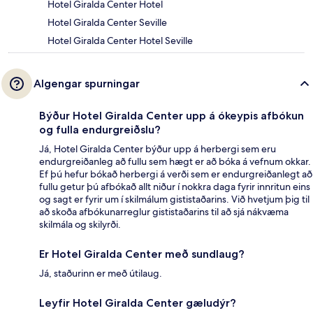
Hotel Giralda Center Hotel
Hotel Giralda Center Seville
Hotel Giralda Center Hotel Seville
Algengar spurningar
Býður Hotel Giralda Center upp á ókeypis afbókun
og fulla endurgreiðslu?
Já, Hotel Giralda Center býður upp á herbergi sem eru
endurgreiðanleg að fullu sem hægt er að bóka á vefnum okkar.
Ef þú hefur bókað herbergi á verði sem er endurgreiðanlegt að
fullu getur þú afbókað allt niður í nokkra daga fyrir innritun eins
og sagt er fyrir um í skilmálum gististaðarins. Við hvetjum þig til
að skoða afbókunarreglur gististaðarins til að sjá nákvæma
skilmála og skilyrði.
Er Hotel Giralda Center með sundlaug?
Já, staðurinn er með útilaug.
Leyfir Hotel Giralda Center gæludýr?