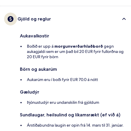
Gjöld og reglur
Aukavalkostir
Boðið er upp á
morgunverðarhlaðborð
gegn
aukagjaldi sem er um það bil 20 EUR fyrir fullorðna og
20 EUR fyrir börn
Börn og aukarúm
Aukarúm eru í boði fyrir EUR 70.0 á nótt
Gæludýr
Þjónustudýr eru undanskilin frá gjöldum
Sundlaugar, heilsulind og líkamsrækt (ef við á)
Árstíðabundna laugin er opin frá 14. mars til 31. janúar.