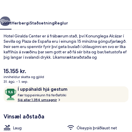
rra
Næsta
31+
Yfirlit
Herbergi
Staðsetning
Reglur
Hotel Giralda Center er á frábærum stað, því Konunglega Alcázar í
Sevilla og Plaza de España eru í einungis 15 mínútna göngufjarlægð.
Þeir sem eru spenntir fyrir því geta buslað í útilauginni en svo er líka
kaffihús á svæðinu þar sem gott er að fá sér bita og bar/setustofa ef
þig langar í svalandi drykk. Líkamsræktaraðstaða og
skyndibitastaður/sælkeraverslun eru meðal þeirra hápunkta sem eru
í boði. Meðal þess sem ferðamenn sem hafa heimsótt staðinn eru
Núverandi
15.155 kr.
sérstaklega ánægðir með eru sundlaugin og hjálpsamt starfsfólk.
verð
inniheldur skatta og gjöld
Gististaðurinn er stutt frá almenningssamgöngum: Prado San
er
31. ágú. - 1. sep.
Sebastián-sporvagnastoppistöðin er í 6 mínútna göngufjarlægð og
Útilaug
15.155 kr.
Umsagnir
9,6
San Bernardo-sporvagnastoppistöðin í 6 mínútna.
Í uppáhaldi hjá gestum
F
af
Fær toppeinkunn frá ferðafólki
æ
Sjá allar 1.354 umsagnir
10,
r
Í
uppáhaldi
Vinsæl aðstaða
t
hjá
o
gestum
p
Laug
Ókeypis þráðlaust net
p