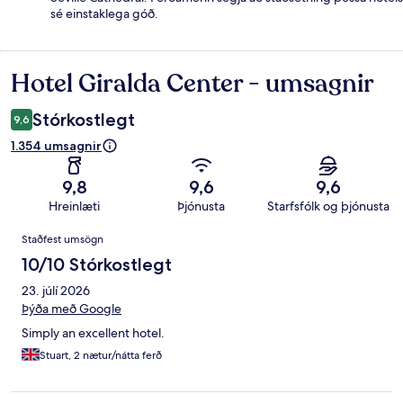
sé einstaklega góð.
Hotel Giralda Center - umsagnir
Umsagnir
Stórkostlegt
9,6
1.354 umsagnir
9,8
9,6
9,6
Hreinlæti
Þjónusta
Starfsfólk og þjónusta
Umsagnir
Staðfest umsögn
10/10 Stórkostlegt
23. júlí 2026
Þýða með Google
Simply an excellent hotel.
Stuart, 2 nætur/nátta ferð