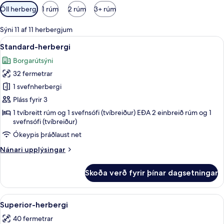
Síur
Öll herbergi
1 rúm
2 rúm
3+ rúm
í
boði
Sýni 11 af 11 herbergjum
fyrir
Skoða
Standard-herbergi | Rúmföt af bestu ge
9
Standard-herbergi
herbergi
allar
Borgarútsýni
myndir
32 fermetrar
fyrir
Standard-
1 svefnherbergi
herbergi
Pláss fyrir 3
1 tvíbreitt rúm og 1 svefnsófi (tvíbreiður) EÐA 2 einbreið rúm og 1
svefnsófi (tvíbreiður)
Ókeypis þráðlaust net
Nánari
Nánari upplýsingar
upplýsingar
fyrir
Skoða verð fyrir þínar dagsetningar
Standard-
herbergi
Skoða
Superior-herbergi | Rúmföt af bestu ge
9
Superior-herbergi
allar
40 fermetrar
myndir