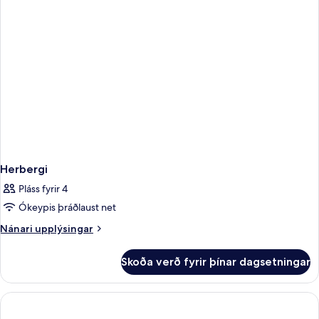
Herbergi
Pláss fyrir 4
Ókeypis þráðlaust net
Nánari
Nánari upplýsingar
upplýsingar
fyrir
Skoða verð fyrir þínar dagsetningar
Herbergi