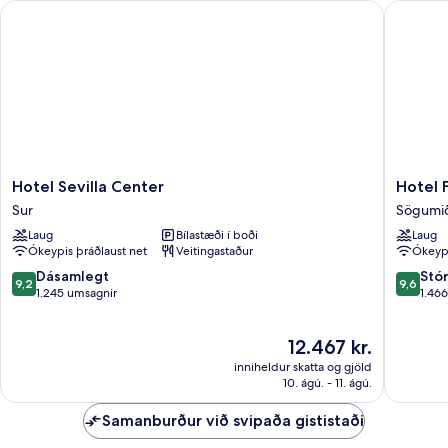
Hotel Sevilla Center
Hotel Fer
Hotel
Hotel
Hotel Sevilla Center
Hotel F
Sevilla
Fernand
Sur
Sögumið
Center
III
Laug
Bílastæði í boði
Laug
Sur
Sögumið
Ókeypis þráðlaust net
Veitingastaður
Ókeypi
9.2
9.6
Dásamlegt
Stó
9,2
9,6
af
af
1.245 umsagnir
1.46
10,
10,
Dásamlegt,
Stórkost
Verðið
12.467 kr.
1.245
1.466
er
umsagnir
umsagni
inniheldur skatta og gjöld
12.467 kr.
10. ágú. - 11. ágú.
Samanburður við svipaða gististaði