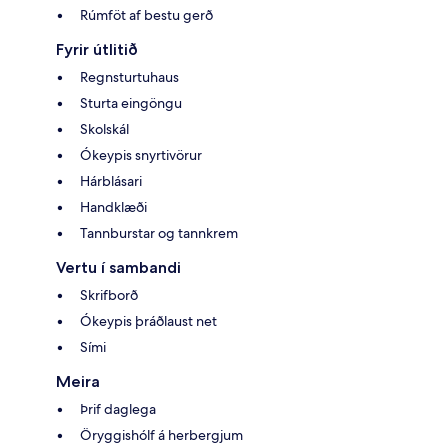
Rúmföt af bestu gerð
Fyrir útlitið
Regnsturtuhaus
Sturta eingöngu
Skolskál
Ókeypis snyrtivörur
Hárblásari
Handklæði
Tannburstar og tannkrem
Vertu í sambandi
Skrifborð
Ókeypis þráðlaust net
Sími
Meira
Þrif daglega
Öryggishólf á herbergjum