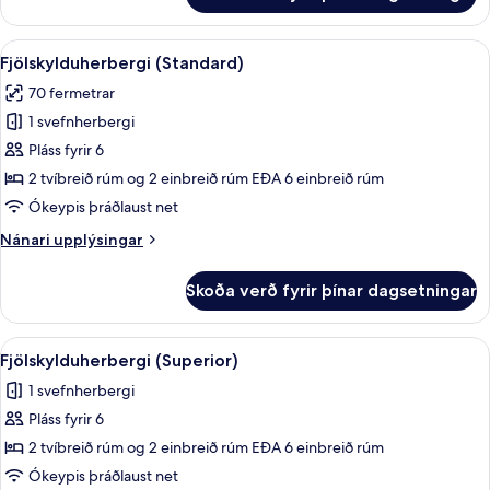
svíta
Skoða
Rúmföt af bestu gerð, míníbar, öryggis
4
Fjölskylduherbergi (Standard)
allar
70 fermetrar
myndir
1 svefnherbergi
fyrir
Fjölskylduherbergi
Pláss fyrir 6
(Standard)
2 tvíbreið rúm og 2 einbreið rúm EÐA 6 einbreið rúm
Ókeypis þráðlaust net
Nánari
Nánari upplýsingar
upplýsingar
fyrir
Skoða verð fyrir þínar dagsetningar
Fjölskylduherbergi
(Standard)
Skoða
Rúmföt af bestu gerð, míníbar, öryggis
3
Fjölskylduherbergi (Superior)
allar
1 svefnherbergi
myndir
Pláss fyrir 6
fyrir
Fjölskylduherbergi
2 tvíbreið rúm og 2 einbreið rúm EÐA 6 einbreið rúm
(Superior)
Ókeypis þráðlaust net