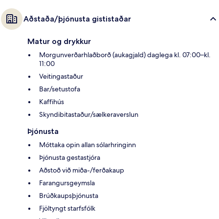
Aðstaða/þjónusta gististaðar
Matur og drykkur
Morgunverðarhlaðborð (aukagjald) daglega kl. 07:00–kl.
11:00
Veitingastaður
Bar/setustofa
Kaffihús
Skyndibitastaður/sælkeraverslun
Þjónusta
Móttaka opin allan sólarhringinn
Þjónusta gestastjóra
Aðstoð við miða-/ferðakaup
Farangursgeymsla
Brúðkaupsþjónusta
Fjöltyngt starfsfólk