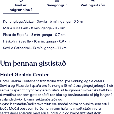
Kort
Hvað er í
Samgöngur
Veitingastaðir
nágrenninu?
Konunglega Alcázar í Sevilla
- 6 mín. ganga
- 0.6 km
Maria Luisa Park
- 8 mín. ganga
- 0.7 km
Plaza de España
- 8 mín. ganga
- 0.7 km
Háskólinn í Seville
- 10 mín. ganga
- 0.9 km
Seville Cathedral
- 13 mín. ganga
- 1.1 km
Um þennan gististað
Hotel Giralda Center
Hotel Giralda Center er á frábærum stað, því Konunglega Alcázar í
Sevilla og Plaza de España eru í einungis 15 mínútna göngufjarlægð. Þeir
sem eru spenntir fyrir því geta buslað í útilauginni en svo er líka kaffihús
á svæðinu þar sem gott er að fá sér bita og bar/setustofa ef þig langar í
svalandi drykk. Líkamsræktaraðstaða og
skyndibitastaður/sælkeraverslun eru meðal þeirra hápunkta sem eru í
boði. Meðal þess sem ferðamenn sem hafa heimsótt staðinn eru
sérstaklega ánægðir með eru sundlaugin og hjálpsamt starfsfólk.