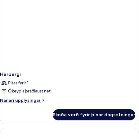
Herbergi
Pláss fyrir 1
Ókeypis þráðlaust net
Nánari
Nánari upplýsingar
upplýsingar
fyrir
Skoða verð fyrir þínar dagsetningar
Herbergi