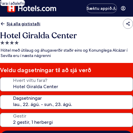
Fara í aðalefni
Sæktu appið
Sjá alla gististaði
Hotel Giralda Center
4.0
stjörnu
Hótel með útilaug og áhugaverðir staðir eins og Konunglega Alcázar í
gististaður
Sevilla eru í næsta nágrenni
Veldu dagsetningar til að sjá verð
Hvert viltu fara?
Dagsetningar
Gestir