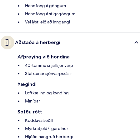
Handföng á göngum
Handföng á stigagöngum
Vel lýst leið að inngangi
Aðstaða á herbergi
Afþreying við höndina
40-tommu snjallsjónvarp
Stafrænar sjónvarpsrásir
Þægindi
Loftkæling og kynding
Míníbar
Sofðu rótt
Koddavalseðill
Myrkratjöld/-gardínur
Hljóðeinangruð herbergi