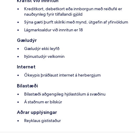
Krafist við innritun
Kreditkort, debetkort eða innborgun með reiðufé er
nauðsynleg fyrir tilfallandi gjöld
Sýna gæti þurft skilríki með mynd, útgefin af yfirvöldum
Lágmarksaldur við innritun er 18
Gæludýr
Gæludýr ekki leyfð
Þjónustudýr velkomin
Internet
Ókeypis þráðlaust internet á herbergjum
Bílastæði
Bílastæði aðgengileg hjólastólum á svæðinu
Á staðnum er bílskúr
Aðrar upplýsingar
Reyklaus gististaður