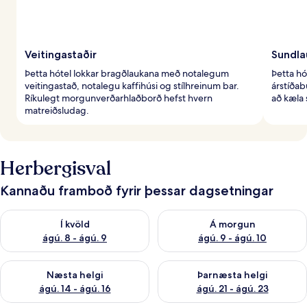
Veitingastaðir
Sundla
Þetta hótel lokkar bragðlaukana með notalegum
Þetta hó
veitingastað, notalegu kaffihúsi og stílhreinum bar.
árstíðabu
Ríkulegt morgunverðarhlaðborð hefst hvern
að kæla 
matreiðsludag.
Herbergisval
Kannaðu framboð fyrir þessar dagsetningar
Athuga framboð í kvöld ágú. 8 - ágú. 9
Athuga framboð á morgun ágú.
Í kvöld
Á morgun
ágú. 8 - ágú. 9
ágú. 9 - ágú. 10
Athuga framboð næstu helgi ágú. 14 - ágú. 16
Athuga framboð þarnæstu helg
Næsta helgi
Þarnæsta helgi
ágú. 14 - ágú. 16
ágú. 21 - ágú. 23