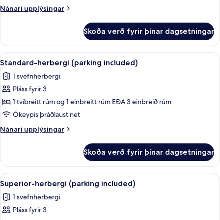
Nánari
Nánari upplýsingar
upplýsingar
fyrir
Skoða verð fyrir þínar dagsetningar
Fjölskylduherbergi
(Superior)
Skoða
Rúmföt af bestu gerð, míníbar, öryggis
3
Standard-herbergi (parking included)
allar
1 svefnherbergi
myndir
Pláss fyrir 3
fyrir
Standard-
1 tvíbreitt rúm og 1 einbreitt rúm EÐA 3 einbreið rúm
herbergi
Ókeypis þráðlaust net
(parking
Nánari
Nánari upplýsingar
included)
upplýsingar
fyrir
Skoða verð fyrir þínar dagsetningar
Standard-
herbergi
(parking
Skoða
Rúmföt af bestu gerð, míníbar, öryggis
3
included)
Superior-herbergi (parking included)
allar
1 svefnherbergi
myndir
Pláss fyrir 3
fyrir