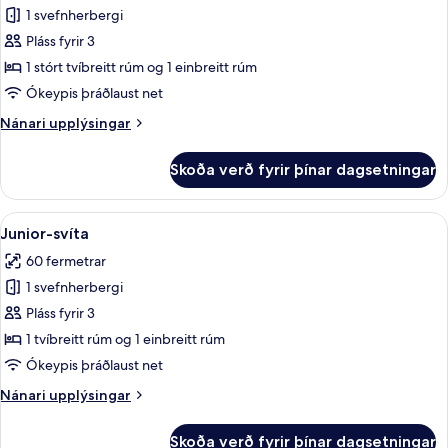
1 svefnherbergi
fyrir
Superior-
Pláss fyrir 3
herbergi
1 stórt tvíbreitt rúm og 1 einbreitt rúm
Ókeypis þráðlaust net
Nánari
Nánari upplýsingar
upplýsingar
fyrir
Skoða verð fyrir þínar dagsetningar
Superior-
herbergi
Skoða
Junior-svíta | Rúmföt af bestu gerð, mí
13
Junior-svíta
allar
60 fermetrar
myndir
1 svefnherbergi
fyrir
Junior-
Pláss fyrir 3
svíta
1 tvíbreitt rúm og 1 einbreitt rúm
Ókeypis þráðlaust net
Nánari
Nánari upplýsingar
upplýsingar
fyrir
Skoða verð fyrir þínar dagsetningar
Junior-