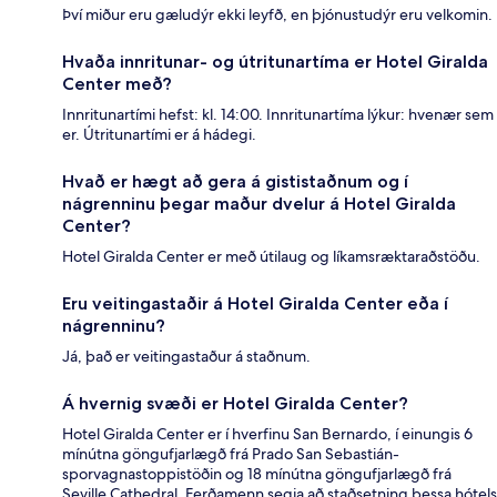
Því miður eru gæludýr ekki leyfð, en þjónustudýr eru velkomin.
Hvaða innritunar- og útritunartíma er Hotel Giralda
Center með?
Innritunartími hefst: kl. 14:00. Innritunartíma lýkur: hvenær sem
er. Útritunartími er á hádegi.
Hvað er hægt að gera á gististaðnum og í
nágrenninu þegar maður dvelur á Hotel Giralda
Center?
Hotel Giralda Center er með útilaug og líkamsræktaraðstöðu.
Eru veitingastaðir á Hotel Giralda Center eða í
nágrenninu?
Já, það er veitingastaður á staðnum.
Á hvernig svæði er Hotel Giralda Center?
Hotel Giralda Center er í hverfinu San Bernardo, í einungis 6
mínútna göngufjarlægð frá Prado San Sebastián-
sporvagnastoppistöðin og 18 mínútna göngufjarlægð frá
Seville Cathedral. Ferðamenn segja að staðsetning þessa hótels