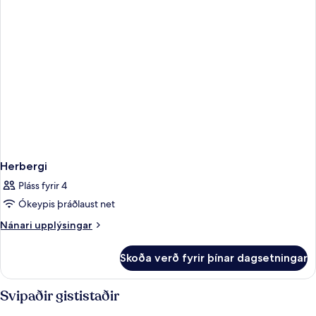
Herbergi
Pláss fyrir 4
Ókeypis þráðlaust net
Nánari
Nánari upplýsingar
upplýsingar
fyrir
Skoða verð fyrir þínar dagsetningar
Herbergi
Svipaðir gististaðir