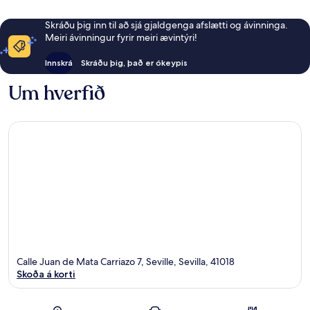
Skráðu þig inn til að sjá gjaldgenga afslætti og ávinninga.
Meiri ávinningur fyrir meiri ævintýri!
Innskrá
Skráðu þig, það er ókeypis
Um hverfið
Calle Juan de Mata Carriazo 7, Seville, Sevilla, 41018
Skoða á korti