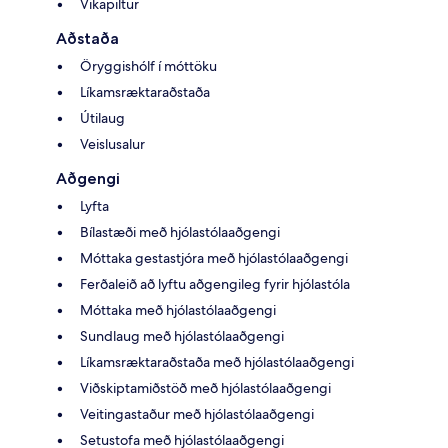
Vikapiltur
Aðstaða
Öryggishólf í móttöku
Líkamsræktaraðstaða
Útilaug
Veislusalur
Aðgengi
Lyfta
Bílastæði með hjólastólaaðgengi
Móttaka gestastjóra með hjólastólaaðgengi
Ferðaleið að lyftu aðgengileg fyrir hjólastóla
Móttaka með hjólastólaaðgengi
Sundlaug með hjólastólaaðgengi
Líkamsræktaraðstaða með hjólastólaaðgengi
Viðskiptamiðstöð með hjólastólaaðgengi
Veitingastaður með hjólastólaaðgengi
Setustofa með hjólastólaaðgengi