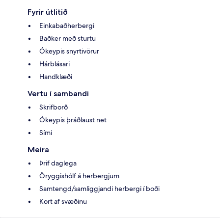
Fyrir útlitið
Einkabaðherbergi
Baðker með sturtu
Ókeypis snyrtivörur
Hárblásari
Handklæði
Vertu í sambandi
Skrifborð
Ókeypis þráðlaust net
Sími
Meira
Þrif daglega
Öryggishólf á herbergjum
Samtengd/samliggjandi herbergi í boði
Kort af svæðinu