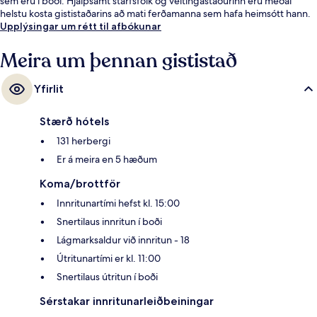
sem eru í boði. Hjálpsamt starfsfólk og veitingastaðurinn eru meðal
helstu kosta gististaðarins að mati ferðamanna sem hafa heimsótt hann.
Það er ekki langt að fara til að komast í almenningssamgöngur:
Upplýsingar um rétt til afbókunar
Westmoreland-sporvagnastoppistöðin er í 3 mínútna göngufjarlægð og
O'Connell - GPO-sporvagnastoppistöðin í 3 mínútna.
Meira um þennan gististað
Yfirlit
Stærð hótels
131 herbergi
Er á meira en 5 hæðum
Koma/brottför
Innritunartími hefst kl. 15:00
Snertilaus innritun í boði
Lágmarksaldur við innritun - 18
Útritunartími er kl. 11:00
Snertilaus útritun í boði
Sérstakar innritunarleiðbeiningar