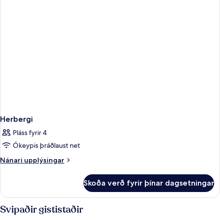
Herbergi
Pláss fyrir 4
Ókeypis þráðlaust net
Nánari
Nánari upplýsingar
upplýsingar
fyrir
Skoða verð fyrir þínar dagsetningar
Herbergi
Svipaðir gististaðir