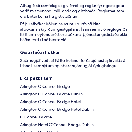
Athugið að samfélagsleg viðmið og reglur fyrir gesti geta
verið mismunandi milli landa og gististaða. Reglurnar sem
eru birtar koma frá gististaðnum.
Ef þú afbókar bókunina muntu þurfa að hlíta
afbókunarskilyrðum gestgjafans. Í samræmi við reglugerðir
ESB um neytendarétt eru bókunarþjónustur gististaða ekki
háðar rétti til að hætta við.
Gististaðarflokkur
Stjörnugjöf veitt af Fáilte Ireland, ferðaþjónustuyfirvalda á
Írlandi, sem sjá um opinbera stjörnugjöf fyrir gistingu.
Líka þekkt sem
Arlington O'Connell Bridge
Arlington O'Connell Bridge Dublin
Arlington O'Connell Bridge Hotel
Arlington O'Connell Bridge Hotel Dublin
O'Connell Bridge
Arlington Hotel O'Connell Bridge Dublin