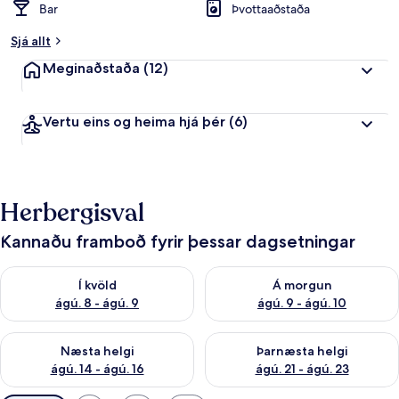
Bar
Þvottaaðstaða
Sjá allt
Meginaðstaða
(12)
Vertu eins og heima hjá þér
(6)
Herbergisval
Kannaðu framboð fyrir þessar dagsetningar
Athuga framboð í kvöld ágú. 8 - ágú. 9
Athuga framboð á morgun ágú.
Í kvöld
Á morgun
ágú. 8 - ágú. 9
ágú. 9 - ágú. 10
Athuga framboð næstu helgi ágú. 14 - ágú. 16
Athuga framboð þarnæstu helg
Næsta helgi
Þarnæsta helgi
ágú. 14 - ágú. 16
ágú. 21 - ágú. 23