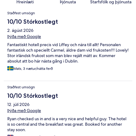
Hreinlæti
Þjónusta
Starfsfólk og þjónusta
Umsagnir
Staðfest umsögn
10/10 Stórkostlegt
2. ágúst 2026
Þýða með Google
Fantastiskt hotell precis vid Liffey och nära till allt! Personalen
fantastisk och speciellt Carmel, äldre dam vid frukosten!!! Lovely!
Stor irländsk frukost som man blev rejält mätt av. Kommer
absolut att bo här nästa gång i Dublin.
Mats, 3 nætur/nátta ferð
Staðfest umsögn
10/10 Stórkostlegt
12. júlí 2026
Þýða með Google
Ryan checked us in and is a very nice and helpful guy. The hotel
is so central and the breakfast was great. Booked for another
stay soon.