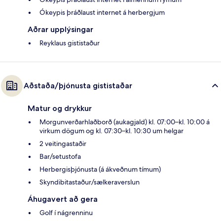
Ókeypis þráðlaust internet á herbergjum
Aðrar upplýsingar
Reyklaus gististaður
Aðstaða/þjónusta gististaðar
Matur og drykkur
Morgunverðarhlaðborð (aukagjald) kl. 07:00–kl. 10:00 á
virkum dögum og kl. 07:30–kl. 10:30 um helgar
2 veitingastaðir
Bar/setustofa
Herbergisþjónusta (á ákveðnum tímum)
Skyndibitastaður/sælkeraverslun
Áhugavert að gera
Golf í nágrenninu