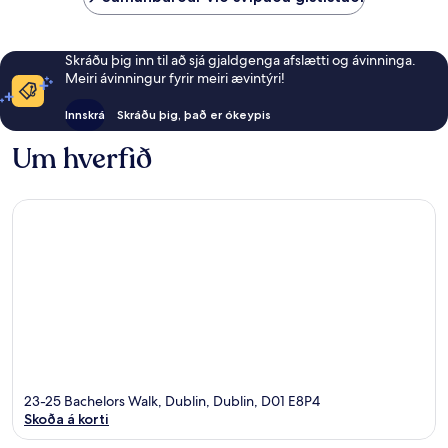
Skráðu þig inn til að sjá gjaldgenga afslætti og ávinninga.
Meiri ávinningur fyrir meiri ævintýri!
Innskrá
Skráðu þig, það er ókeypis
Um hverfið
23-25 Bachelors Walk, Dublin, Dublin, D01 E8P4
Skoða á korti