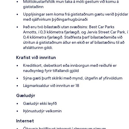
Móttökustarfsfólk mun taka á móti gestum við komu á
gististaðinn
Upplýsingar sem koma frá gististaðnum gætu verið þýddar
með sjálfvirkum þýðingarhugbúnaði
Það eru tvö bílastæði utan svæðisins: Best Car Parks
Arnotts, í 0,3 kílómetra fjarlægð, og Jervis Street Car Park, í
0,4 kílómetra fjarlægð. Staðfesta þarf bílastæðamiða við
útritun á gististaðnum áður en ekið er af bílastæðinu til að
afslátturinn gildi.
Krafist við innritun
Kreditkort, debetkort eða innborgun með reiðufé er
nauðsynleg fyrir tilfallandi gjöld
Sýna gæti þurft skilríki með mynd, útgefin af yfirvöldum
Lágmarksaldur við innritun er 18
Gæludýr
Gæludýr ekki leyfð
Þjónustudýr velkomin
Internet
Ókeypis þráðlaust internet í almennum rýmum