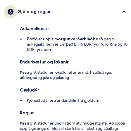
Gjöld og reglur
Aukavalkostir
Boðið er upp á
morgunverðarhlaðborð
gegn
aukagjaldi sem er um það bil 16 EUR fyrir fullorðna og 10
EUR fyrir börn
Endurbætur og lokanir
Þessi gististaður er lokaður eftirfarandi hátíðisdaga:
aðfangadag jóla og jóladag.
Gæludýr
Þjónustudýr eru undanskilin frá gjöldum
Reglur
Þessi gististaður er undir stjórn atvinnugestgjafa. Að bjóða
upp á gistingu er hluti af starfi hans, rekstri og aðalfagi.