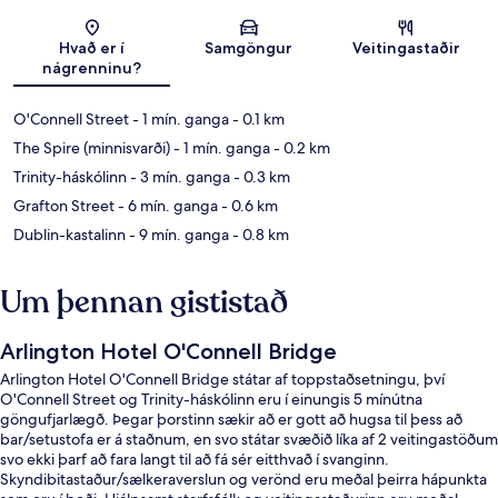
Kort
Hvað er í
Samgöngur
Veitingastaðir
nágrenninu?
O'Connell Street
- 1 mín. ganga
- 0.1 km
The Spire (minnisvarði)
- 1 mín. ganga
- 0.2 km
Trinity-háskólinn
- 3 mín. ganga
- 0.3 km
Grafton Street
- 6 mín. ganga
- 0.6 km
Dublin-kastalinn
- 9 mín. ganga
- 0.8 km
Um þennan gististað
Arlington Hotel O'Connell Bridge
Arlington Hotel O'Connell Bridge státar af toppstaðsetningu, því
O'Connell Street og Trinity-háskólinn eru í einungis 5 mínútna
göngufjarlægð. Þegar þorstinn sækir að er gott að hugsa til þess að
bar/setustofa er á staðnum, en svo státar svæðið líka af 2 veitingastöðum
svo ekki þarf að fara langt til að fá sér eitthvað í svanginn.
Skyndibitastaður/sælkeraverslun og verönd eru meðal þeirra hápunkta