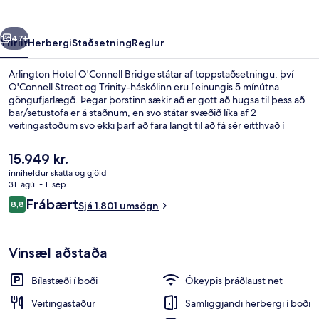
rra
Næsta
47+
Yfirlit
Herbergi
Staðsetning
Reglur
Arlington Hotel O'Connell Bridge státar af toppstaðsetningu, því
O'Connell Street og Trinity-háskólinn eru í einungis 5 mínútna
göngufjarlægð. Þegar þorstinn sækir að er gott að hugsa til þess að
bar/setustofa er á staðnum, en svo státar svæðið líka af 2
veitingastöðum svo ekki þarf að fara langt til að fá sér eitthvað í
svanginn. Skyndibitastaður/sælkeraverslun og verönd eru meðal
þeirra hápunkta sem eru í boði. Hjálpsamt starfsfólk og
Núverandi
15.949 kr.
veitingastaðurinn eru meðal helstu kosta gististaðarins að mati
verð
inniheldur skatta og gjöld
ferðamanna sem hafa heimsótt hann. Það er ekki langt að fara til að
er
31. ágú. - 1. sep.
komast í almenningssamgöngur: Westmoreland-
Bar (á gististað)
15.949 kr.
Umsagnir
sporvagnastoppistöðin er í 3 mínútna göngufjarlægð og O'Connell -
Frábært
8,8
Sjá 1.801 umsögn
8,8 af 10
GPO-sporvagnastoppistöðin í 3 mínútna.
Vinsæl aðstaða
Bílastæði í boði
Ókeypis þráðlaust net
Veitingastaður
Samliggjandi herbergi í boði