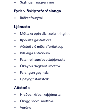
Siglingar í nágrenninu
Fyrir viðskiptaferðalanga
Ráðstefnurými
Þjónusta
Móttaka opin allan sólarhringinn
Þjónusta gestastjóra
Aðstoð við miða-/ferðakaup
Bílaleiga á staðnum
Fatahreinsun/þvottaþjónusta
Ókeypis dagblöð í móttöku
Farangursgeymsla
Fjöltyngt starfsfólk
Aðstaða
Hraðbanki/bankaþjónusta
Öryggishólf í móttöku
Verönd