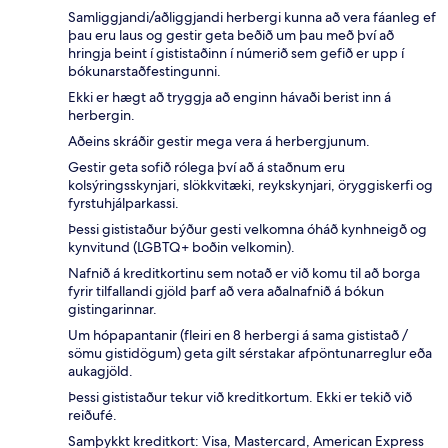
Samliggjandi/aðliggjandi herbergi kunna að vera fáanleg ef
þau eru laus og gestir geta beðið um þau með því að
hringja beint í gististaðinn í númerið sem gefið er upp í
bókunarstaðfestingunni.
Ekki er hægt að tryggja að enginn hávaði berist inn á
herbergin.
Aðeins skráðir gestir mega vera á herbergjunum.
Gestir geta sofið rólega því að á staðnum eru
kolsýringsskynjari, slökkvitæki, reykskynjari, öryggiskerfi og
fyrstuhjálparkassi.
Þessi gististaður býður gesti velkomna óháð kynhneigð og
kynvitund (LGBTQ+ boðin velkomin).
Nafnið á kreditkortinu sem notað er við komu til að borga
fyrir tilfallandi gjöld þarf að vera aðalnafnið á bókun
gistingarinnar.
Um hópapantanir (fleiri en 8 herbergi á sama gististað /
sömu gistidögum) geta gilt sérstakar afpöntunarreglur eða
aukagjöld.
Þessi gististaður tekur við kreditkortum. Ekki er tekið við
reiðufé.
Samþykkt kreditkort: Visa, Mastercard, American Express