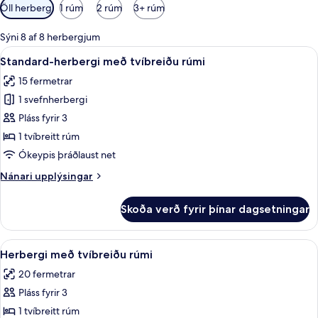
Síur
Öll herbergi
1 rúm
2 rúm
3+ rúm
í
boði
Sýni 8 af 8 herbergjum
fyrir
Skoða
Öryggishólf í herbergi, skrifborð, myr
4
Standard-herbergi með tvíbreiðu rúmi
herbergi
allar
15 fermetrar
myndir
1 svefnherbergi
fyrir
Standard-
Pláss fyrir 3
herbergi
1 tvíbreitt rúm
með
Ókeypis þráðlaust net
tvíbreiðu
Nánari
Nánari upplýsingar
rúmi
upplýsingar
fyrir
Skoða verð fyrir þínar dagsetningar
Standard-
herbergi
með
Skoða
Herbergi með tvíbreiðu rúmi | Öryggish
5
tvíbreiðu
Herbergi með tvíbreiðu rúmi
allar
rúmi
20 fermetrar
myndir
Pláss fyrir 3
fyrir
Herbergi
1 tvíbreitt rúm