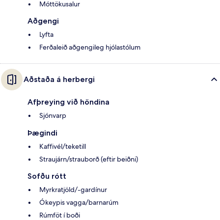
Móttökusalur
Aðgengi
Lyfta
Ferðaleið aðgengileg hjólastólum
Aðstaða á herbergi
Afþreying við höndina
Sjónvarp
Þægindi
Kaffivél/teketill
Straujárn/strauborð (eftir beiðni)
Sofðu rótt
Myrkratjöld/-gardínur
Ókeypis vagga/barnarúm
Rúmföt í boði