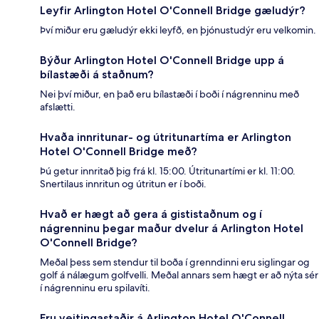
Leyfir Arlington Hotel O'Connell Bridge gæludýr?
Því miður eru gæludýr ekki leyfð, en þjónustudýr eru velkomin.
Býður Arlington Hotel O'Connell Bridge upp á
bílastæði á staðnum?
Nei því miður, en það eru bílastæði í boði í nágrenninu með
afslætti.
Hvaða innritunar- og útritunartíma er Arlington
Hotel O'Connell Bridge með?
Þú getur innritað þig frá kl. 15:00. Útritunartími er kl. 11:00.
Snertilaus innritun og útritun er í boði.
Hvað er hægt að gera á gististaðnum og í
nágrenninu þegar maður dvelur á Arlington Hotel
O'Connell Bridge?
Meðal þess sem stendur til boða í grenndinni eru siglingar og
golf á nálægum golfvelli. Meðal annars sem hægt er að nýta sér
í nágrenninu eru spilavíti.
Eru veitingastaðir á Arlington Hotel O'Connell