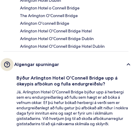
Arlington Hotel Dublin
Arlington Hotel o Connell Bridge
The Arlington O'Connell Bridge
Arlington O'connell Bridge
Arlington Hotel O'Connell Bridge Hotel
Arlington Hotel O'Connell Bridge Dublin
Arlington Hotel O'Connell Bridge Hotel Dublin
Algengar spurningar
Býður Arlington Hotel O'Connell Bridge upp á
ókeypis afbókun og fulla endurgreiðslu?
Já, Arlington Hotel O'Connell Bridge býður upp á herbergi
sem eru endurgreiðanleg að fullu sem hægt er að bóka á
vefnum okkar. Ef þú hefur bókað herbergi á verði sem er
endurgreiðanlegt að fullu getur þú afbókað allt niður í nokkra
daga fyrir innritun eins og sagt er fyrir um í skilmálum
gististaðarins. Við hvetjum þig til að skoða afbókunarreglur
gististaðarins til að sjá nákvæma skilmála og skilyrði.