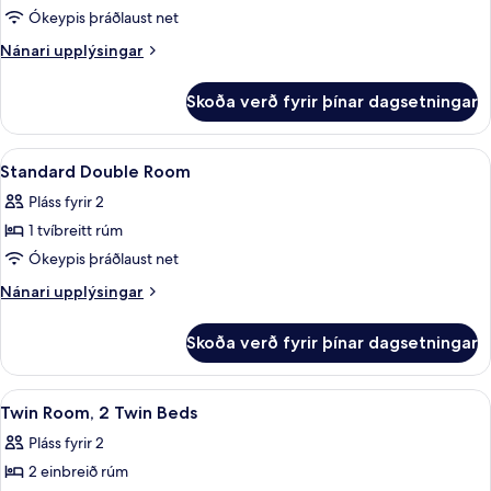
með
Ókeypis þráðlaust net
tvíbreiðu
Nánari
Nánari upplýsingar
rúmi
upplýsingar
fyrir
Skoða verð fyrir þínar dagsetningar
Herbergi
með
tvíbreiðu
Skoða
Öryggishólf í herbergi, skrifborð, myr
4
rúmi
Standard Double Room
allar
Pláss fyrir 2
myndir
1 tvíbreitt rúm
fyrir
Standard
Ókeypis þráðlaust net
Double
Nánari
Nánari upplýsingar
Room
upplýsingar
fyrir
Skoða verð fyrir þínar dagsetningar
Standard
Double
Room
Skoða
Öryggishólf í herbergi, skrifborð, myr
4
Twin Room, 2 Twin Beds
allar
Pláss fyrir 2
myndir
2 einbreið rúm
fyrir