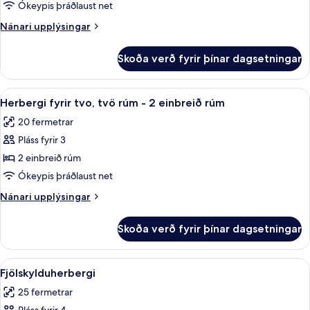
Twin
Ókeypis þráðlaust net
Room,
Nánari
Nánari upplýsingar
2
upplýsingar
fyrir
Twin
Skoða verð fyrir þínar dagsetningar
Twin
Beds
Room,
2
Skoða
Öryggishólf í herbergi, skrifborð, myr
4
Twin
Herbergi fyrir tvo, tvö rúm - 2 einbreið rúm
allar
Beds
20 fermetrar
myndir
Pláss fyrir 3
fyrir
Herbergi
2 einbreið rúm
fyrir
Ókeypis þráðlaust net
tvo,
Nánari
Nánari upplýsingar
tvö
upplýsingar
rúm
fyrir
Skoða verð fyrir þínar dagsetningar
Herbergi
-
fyrir
2
tvo,
Skoða
Öryggishólf í herbergi, skrifborð, myr
einbreið
4
tvö
Fjölskylduherbergi
allar
rúm
rúm
25 fermetrar
-
myndir
2