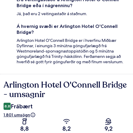
Bridge eða í nágrenninu?
Já, það eru 2 veitingastaðir á staðnum.
Á hvernig svæði er Arlington Hotel O'Connell
Bridge?
Arlington Hotel O'Connell Bridge er í hverfinu Miðbær
Dyflinnar, í einungis 3 mínútna göngufjarlægð frá
Westmoreland-sporvagnastoppistöðin og 5 mínútna
göngufjarlægð frá Trinity-háskólinn. Ferðamenn segja að
hverfið sé gott fyrir gönguferðir og með fínum verslunum.
Arlington Hotel O'Connell Bridge
Umsagnir
- umsagnir
Frábært
8,8
1.801 umsögn
8,8
8,2
9,2