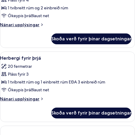
Pláss fyrir 4
fyrir
einbreið
Fjölskylduherbergi
1 tvíbreitt rúm og 2 einbreið rúm
rúm
Ókeypis þráðlaust net
Nánari
Nánari upplýsingar
upplýsingar
fyrir
Skoða verð fyrir þínar dagsetningar
Fjölskylduherbergi
Skoða
Öryggishólf í herbergi, skrifborð, myr
4
Herbergi fyrir þrjá
allar
20 fermetrar
myndir
Pláss fyrir 3
fyrir
Herbergi
1 tvíbreitt rúm og 1 einbreitt rúm EÐA 3 einbreið rúm
fyrir
Ókeypis þráðlaust net
þrjá
Nánari
Nánari upplýsingar
upplýsingar
fyrir
Skoða verð fyrir þínar dagsetningar
Herbergi
fyrir
þrjá