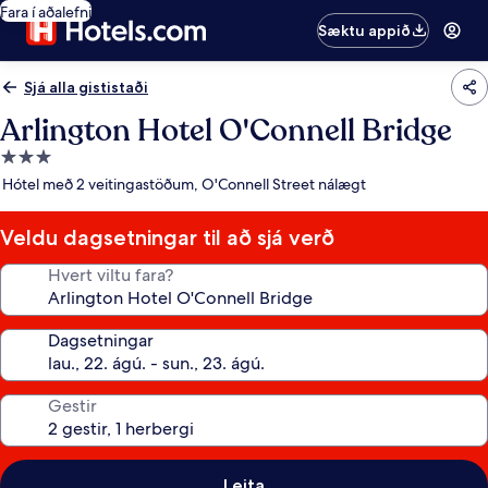
Fara í aðalefni
Sæktu appið
Sjá alla gististaði
Arlington Hotel O'Connell Bridge
3.0
stjörnu
Hótel með 2 veitingastöðum, O'Connell Street nálægt
gististaður
Veldu dagsetningar til að sjá verð
Hvert viltu fara?
Dagsetningar
Gestir
Leita