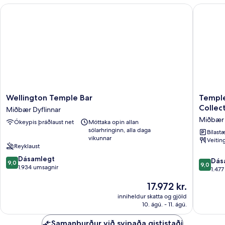
Wellington Temple Bar
Temple B
Wellington
Temple
Wellington Temple Bar
Temple
Temple
Bar
Collec
Miðbær Dyflinnar
Bar
Hotel
Miðbær 
Ókeypis þráðlaust net
Móttaka opin allan
Miðbær
Dublin
sólarhringinn, alla daga
Dyflinnar
by
Bílastæ
vikunnar
Veitin
The
Reyklaust
Unlimit
9.0
Dásamlegt
Collecti
9.0
Dás
9,0
9,0
af
1.934 umsagnir
Miðbær
af
1.47
10,
Dyflinna
10,
Verðið
17.972 kr.
Dásamlegt,
Dásamle
er
1.934
1.477
inniheldur skatta og gjöld
17.972 kr.
umsagnir
10. ágú. - 11. ágú.
umsagni
Samanburður við svipaða gististaði