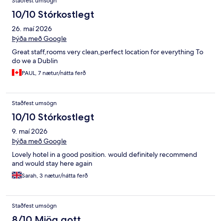
Staðfest umsögn
10/10 Stórkostlegt
26. maí 2026
Þýða með Google
Great staff,rooms very clean,perfect location for everything To
do we a Dublin
PAUL, 7 nætur/nátta ferð
Staðfest umsögn
10/10 Stórkostlegt
9. maí 2026
Þýða með Google
Lovely hotel in a good position. would definitely recommend
and would stay here again
Sarah, 3 nætur/nátta ferð
Staðfest umsögn
8/10 Mjög gott