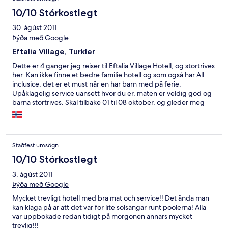
10/10 Stórkostlegt
30. ágúst 2011
Þýða með Google
Eftalia Village, Turkler
Dette er 4 ganger jeg reiser til Eftalia Village Hotell, og stortrives
her. Kan ikke finne et bedre familie hotell og som også har All
inclusice, det er et must når en har barn med på ferie.
Upåklagelig service uansett hvor du er, maten er veldig god og
barna stortrives. Skal tilbake 01 til 08 oktober, og gleder meg
utrolig mye!!!
Staðfest umsögn
10/10 Stórkostlegt
3. ágúst 2011
Þýða með Google
Mycket trevligt hotell med bra mat och service!! Det ända man
kan klaga på är att det var för lite solsängar runt poolerna! Alla
var uppbokade redan tidigt på morgonen annars mycket
trevlig!!!