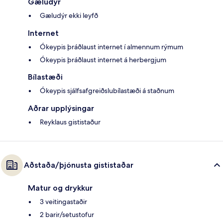
Gæludýr
Gæludýr ekki leyfð
Internet
Ókeypis þráðlaust internet í almennum rýmum
Ókeypis þráðlaust internet á herbergjum
Bílastæði
Ókeypis sjálfsafgreiðslubílastæði á staðnum
Aðrar upplýsingar
Reyklaus gististaður
Aðstaða/þjónusta gististaðar
Matur og drykkur
3 veitingastaðir
2 barir/setustofur