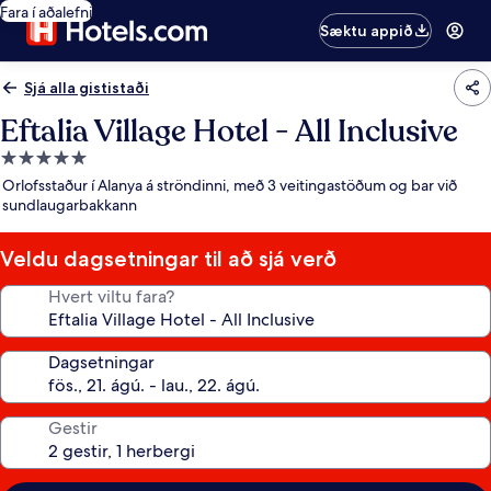
Fara í aðalefni
Sæktu appið
Sjá alla gististaði
Eftalia Village Hotel - All Inclusive
5.0
stjörnu
Orlofsstaður í Alanya á ströndinni, með 3 veitingastöðum og bar við
gististaður
sundlaugarbakkann
Veldu dagsetningar til að sjá verð
Hvert viltu fara?
Dagsetningar
Gestir