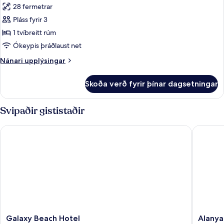
28 fermetrar
myndir
Pláss fyrir 3
fyrir
Standard
1 tvíbreitt rúm
Room
Ókeypis þráðlaust net
Nánari
Nánari upplýsingar
upplýsingar
fyrir
Skoða verð fyrir þínar dagsetningar
Standard
Room
Svipaðir gististaðir
Galaxy Beach Hotel
Alanya A
Galaxy
Alanya
Galaxy Beach Hotel
Alanya