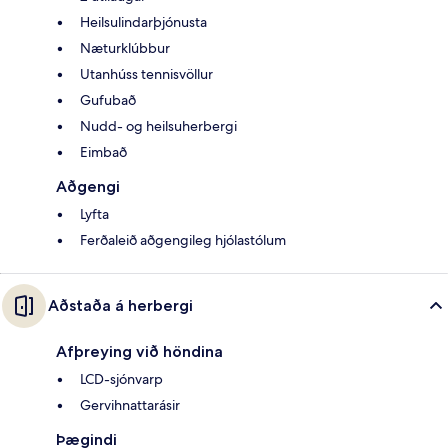
Heilsulindarþjónusta
Næturklúbbur
Utanhúss tennisvöllur
Gufubað
Nudd- og heilsuherbergi
Eimbað
Aðgengi
Lyfta
Ferðaleið aðgengileg hjólastólum
Aðstaða á herbergi
Afþreying við höndina
LCD-sjónvarp
Gervihnattarásir
Þægindi