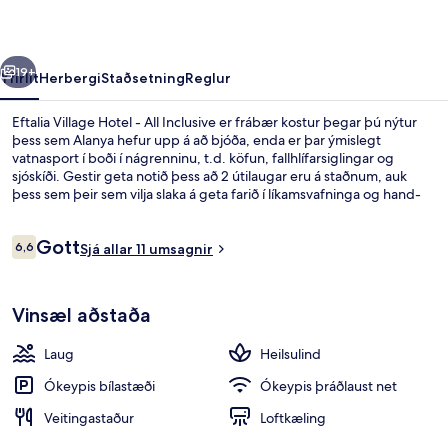
All
Inclusive
rra
Næsta
19+
Yfirlit
Herbergi
Staðsetning
Reglur
Eftalia Village Hotel - All Inclusive er frábær kostur þegar þú nýtur
þess sem Alanya hefur upp á að bjóða, enda er þar ýmislegt
vatnasport í boði í nágrenninu, t.d. köfun, fallhlífarsiglingar og
sjóskíði. Gestir geta notið þess að 2 útilaugar eru á staðnum, auk
þess sem þeir sem vilja slaka á geta farið í líkamsvafninga og hand-
og fótsnyrtingu. Svæðið skartar 3 veitingastöðum og 2
börum/setustofum þannig að næg tækifæri eru til að gera vel við sig
Umsagnir
Gott
í mat og drykk. Meðal annarra þæginda sem þú færð á þessum
6,6
Sjá allar 11 umsagnir
6,6 af 10
orlofsstað fyrir vandláta eru næturklúbbur, ókeypis barnaklúbbur og
bar við sundlaugarbakkann.
2 útilaugar
Vinsæl aðstaða
Laug
Heilsulind
Ókeypis bílastæði
Ókeypis þráðlaust net
Veitingastaður
Loftkæling