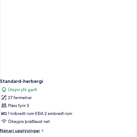
herbergi
Standard-herbergi
Útsýni yfir garð
27 fermetrar
Pláss fyrir 3
1 tvíbreitt rúm EÐA 2 einbreið rúm
Ókeypis þráðlaust net
Nánari
Nánari upplýsingar
upplýsingar