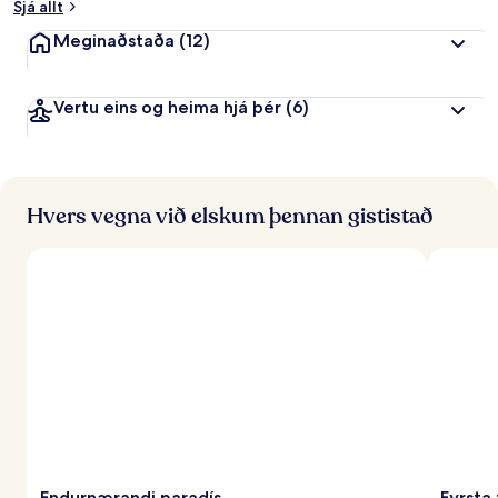
Sjá allt
Meginaðstaða
(12)
Vertu eins og heima hjá þér
(6)
Hvers vegna við elskum þennan gististað
Endurnærandi paradís
Fyrsta 