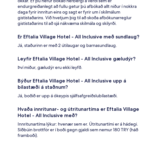
okkar. Ef þú hefur bókað herbergi á verði sem er
endurgreiðanlegt að fullu getur þú afbókað allt niður í nokkra
daga fyrir innritun eins og sagt er fyrir um í skilmálum
gististaðarins. Við hvetjum þig til að skoða afbókunarreglur
gististaðarins til að sjá nákvæma skilmála og skilyrði.
Er Eftalia Village Hotel - All Inclusive með sundlaug?
Já, staðurinn er með 2 útilaugar og barnasundlaug.
Leyfir Eftalia Village Hotel - All Inclusive gæludýr?
Því miður, gæludýr eru ekki leyfð.
Býður Eftalia Village Hotel - All Inclusive upp á
bílastæði á staðnum?
Já, boðið er upp á ókeypis sjálfsafgreiðslubílastæði.
Hvaða innritunar- og útritunartíma er Eftalia Village
Hotel - All Inclusive með?
Innritunartíma lýkur: hvenær sem er. Útritunartími er á hádegi.
Síðbúin brottför er í boði gegn gjaldi sem nemur 180 TRY (háð
framboði).