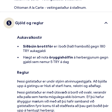
Ottoman A la Carte - veitingastaður á staðnum.
Gjöld og reglur
Aukavalkostir
Síðbúin brottför
er í boði (háð framboði) gegn 180
TRY aukagjaldi
Hægt er að nota
öryggishólfin
á herbergjunum gegn
gjaldi sem nemur 5 TRY á dag
Reglur
Þessi gististaður er undir stjórn atvinnugestgjafa. Að bjóða
upp á gistingu er hluti af starfi hans, rekstri og aðalfagi.
Þessi gististaður er með útisvæði á borð við svalir, verandir
eða palla sem henta mögulega ekki börnum. Ef þú hefur
áhyggjur mælum við með að þú hafir samband við
gististaðinn fyrir komu til að staðfesta að þau geti boðið þér
upp á hentugt herbergi.