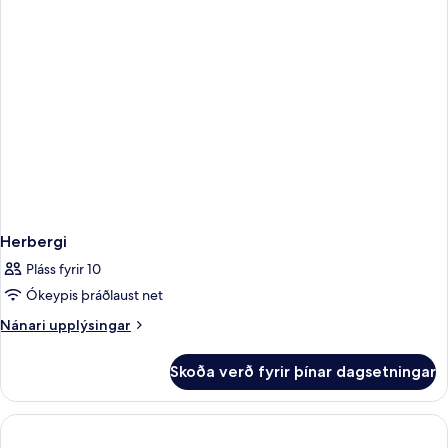
Herbergi
Pláss fyrir 10
Ókeypis þráðlaust net
Nánari
Nánari upplýsingar
upplýsingar
fyrir
Skoða verð fyrir þínar dagsetningar
Herbergi