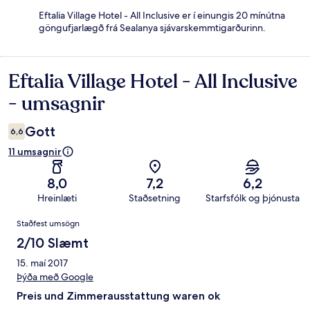
Eftalia Village Hotel - All Inclusive er í einungis 20 mínútna
göngufjarlægð frá Sealanya sjávarskemmtigarðurinn.
Eftalia Village Hotel - All Inclusive
Umsagnir
- umsagnir
Gott
6,6
11 umsagnir
8,0
7,2
6,2
Hreinlæti
Staðsetning
Starfsfólk og þjónusta
Umsagnir
Staðfest umsögn
2/10 Slæmt
15. maí 2017
Þýða með Google
Preis und Zimmerausstattung waren ok