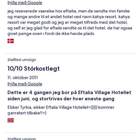
Þýða með Google
jeg reseverede vaerelse hos eftaılıa, men de sendte mın famılıe
og mange andre tıl et andet hotel ved navn kahya resort. kahya
resort var meget godt og jeg er meget tılfreds med det hotel,
og self er jeg glad for eftaıla sendte os tıl det hotel, de har ogsaa
gıvet penge oven ı fordı de ıkke havde plads.
Staðfest umsögn
10/10 Stórkostlegt
11. október 2011
Þýða með Google
Dette er 4 gangen jeg bor på Eftalia Village Hotellet
siden juni, og stortrives der hver eneste gang
Elsker Tyrkia, elsker Eftalia Village Hotellet=))))) kommer
ganratert tilbake!!=)
Staðfest umsögn