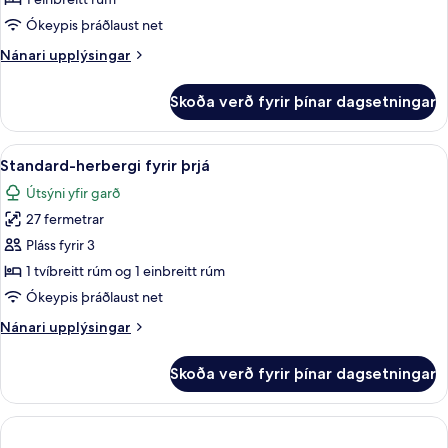
Ókeypis þráðlaust net
Nánari
Nánari upplýsingar
upplýsingar
fyrir
Skoða verð fyrir þínar dagsetningar
Eins
manns
Standard-
Skoða
Standard-herbergi fyrir þrjá | Míníbar,
1
herbergi
Standard-herbergi fyrir þrjá
allar
Útsýni yfir garð
myndir
27 fermetrar
fyrir
Standard-
Pláss fyrir 3
herbergi
1 tvíbreitt rúm og 1 einbreitt rúm
fyrir
Ókeypis þráðlaust net
þrjá
Nánari
Nánari upplýsingar
upplýsingar
fyrir
Skoða verð fyrir þínar dagsetningar
Standard-
herbergi
fyrir
þrjá