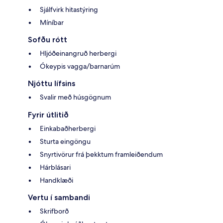
Sjálfvirk hitastýring
Míníbar
Sofðu rótt
Hljóðeinangruð herbergi
Ókeypis vagga/barnarúm
Njóttu lífsins
Svalir með húsgögnum
Fyrir útlitið
Einkabaðherbergi
Sturta eingöngu
Snyrtivörur frá þekktum framleiðendum
Hárblásari
Handklæði
Vertu í sambandi
Skrifborð