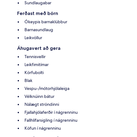
Sundlaugabar
Ferðast með börn
Ókeypis barnaklúbbur
Barnasundlaug
Leikvöllur
Áhugavert að gera
Tennisvellir
Leikfimitímar
Körfubolti
Blak
Vespu-/mótorhjólaleiga
Vélknúinn bátur
Nálægt ströndinni
Fjallahjólaferðir í nágrenninu
Fallhlífarsigling í nágrenninu
Köfun í nágrenninu