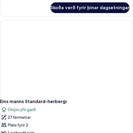
fyrir
Skoða verð fyrir þínar dagsetningar
Standard-
herbergi
Eins manns Standard-herbergi
Útsýni yfir garð
27 fermetrar
Pláss fyrir 2
1 einbreitt rúm