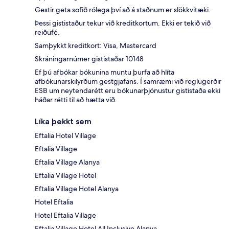
Gestir geta sofið rólega því að á staðnum er slökkvitæki.
Þessi gististaður tekur við kreditkortum. Ekki er tekið við
reiðufé.
Samþykkt kreditkort: Visa, Mastercard
Skráningarnúmer gististaðar 10148
Ef þú afbókar bókunina muntu þurfa að hlíta
afbókunarskilyrðum gestgjafans. Í samræmi við reglugerðir
ESB um neytendarétt eru bókunarþjónustur gististaða ekki
háðar rétti til að hætta við.
Líka þekkt sem
Eftalia Hotel Village
Eftalia Village
Eftalia Village Alanya
Eftalia Village Hotel
Eftalia Village Hotel Alanya
Hotel Eftalia
Hotel Eftalia Village
Eftalia Village Hotel All Inclusive Alanya