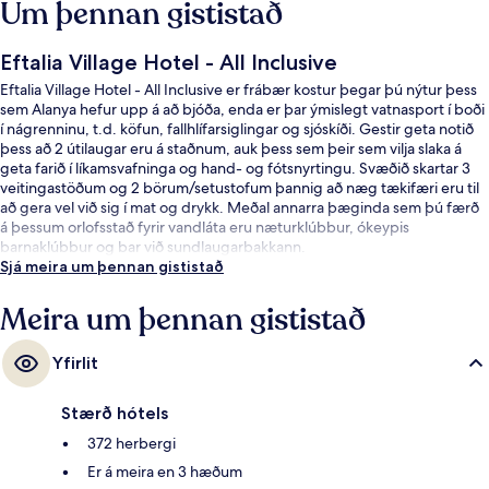
Um þennan gististað
Eftalia Village Hotel - All Inclusive
Eftalia Village Hotel - All Inclusive er frábær kostur þegar þú nýtur þess
sem Alanya hefur upp á að bjóða, enda er þar ýmislegt vatnasport í boði
í nágrenninu, t.d. köfun, fallhlífarsiglingar og sjóskíði. Gestir geta notið
þess að 2 útilaugar eru á staðnum, auk þess sem þeir sem vilja slaka á
geta farið í líkamsvafninga og hand- og fótsnyrtingu. Svæðið skartar 3
veitingastöðum og 2 börum/setustofum þannig að næg tækifæri eru til
að gera vel við sig í mat og drykk. Meðal annarra þæginda sem þú færð
á þessum orlofsstað fyrir vandláta eru næturklúbbur, ókeypis
barnaklúbbur og bar við sundlaugarbakkann.
Sjá meira um þennan gististað
Meira um þennan gististað
Yfirlit
Stærð hótels
372 herbergi
Er á meira en 3 hæðum