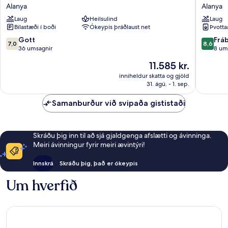
Beach
Azura
Alanya
Alanya
Hotel
Family
Laug
Heilsulind
Laug
Alanya
Style
Bílastæði í boði
Ókeypis þráðlaust net
Þvotta
Alanya
7.0
8.6
Gott
Frá
7,0
8,6
af
af
36 umsagnir
8 um
10,
10,
Verðið
11.585 kr.
Gott,
Frábært
er
36
8
inniheldur skatta og gjöld
11.585 kr.
31. ágú. - 1. sep.
umsagnir
umsagni
Samanburður við svipaða gististaði
Skráðu þig inn til að sjá gjaldgenga afslætti og ávinninga.
Meiri ávinningur fyrir meiri ævintýri!
Innskrá
Skráðu þig, það er ókeypis
Um hverfið