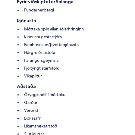
Fyrir viðskiptaferðalanga
Fundarherbergi
Þjónusta
Móttaka opin allan sólarhringinn
Þjónusta gestastjóra
Fatahreinsun/þvottaþjónusta
Hárgreiðslustofa
Farangursgeymsla
Fjöltyngt starfsfólk
Vikapiltur
Aðstaða
Öryggishólf í móttöku
Garður
Verönd
Bókasafn
Líkamsræktarstöð
2 útilaugar