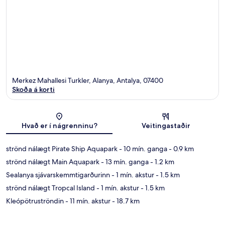
Merkez Mahallesi Turkler, Alanya, Antalya, 07400
Skoða á korti
Kort
Hvað er í nágrenninu?
Veitingastaðir
strönd nálægt Pirate Ship Aquapark
- 10 mín. ganga
- 0.9 km
strönd nálægt Main Aquapark
- 13 mín. ganga
- 1.2 km
Sealanya sjávarskemmtigarðurinn
- 1 mín. akstur
- 1.5 km
strönd nálægt Tropcal Island
- 1 mín. akstur
- 1.5 km
Kleópötruströndin
- 11 mín. akstur
- 18.7 km