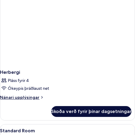
Herbergi
Pláss fyrir 4
Ókeypis þráðlaust net
Nánari
Nánari upplýsingar
upplýsingar
fyrir
Skoða verð fyrir þínar dagsetningar
Herbergi
Skoða
Míníbar, öryggishólf í herbergi, skrif
4
Standard Room
allar