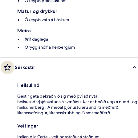
Ókeypis þráðlaust net
Matur og drykkur
Ókeypis vatn á flöskum
Meira
Þrif daglega
Öryggishólf á herbergjum
Sérkostir
Heilsulind
Gestir geta dekrað við sig með því að nýta
heilsulindarþjónustuna á svæðinu. Þar er boðið upp á nudd- og
heilsuherbergi. Á meðal þjónustu eru andlitsmeðferð,
líkamsvafningur, líkamsskrúbb og líkamsmeðferð.
Veitingar
Italian A la Carte - veitingastaður á staðnum.