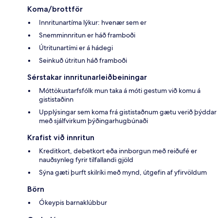
Koma/brottför
Innritunartíma lýkur: hvenær sem er
Snemminnritun er háð framboði
Útritunartími er á hádegi
Seinkuð útritun háð framboði
Sérstakar innritunarleiðbeiningar
Móttökustarfsfólk mun taka á móti gestum við komu á
gististaðinn
Upplýsingar sem koma frá gististaðnum gætu verið þýddar
með sjálfvirkum þýðingarhugbúnaði
Krafist við innritun
Kreditkort, debetkort eða innborgun með reiðufé er
nauðsynleg fyrir tilfallandi gjöld
Sýna gæti þurft skilríki með mynd, útgefin af yfirvöldum
Börn
Ókeypis barnaklúbbur