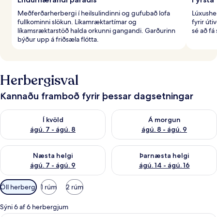
Meðferðarherbergi í heilsulindinni og gufubað lofa
Lúxushe
fullkominni slökun. Líkamræktartímar og
fyrir út
líkamsræktarstöð halda orkunni gangandi. Garðurinn
sé að fá
býður upp á friðsæla flótta.
Herbergisval
Kannaðu framboð fyrir þessar dagsetningar
Athuga framboð í kvöld ágú. 7 - ágú. 8
Athuga framboð á morgun ágú.
Í kvöld
Á morgun
ágú. 7 - ágú. 8
ágú. 8 - ágú. 9
Athuga framboð næstu helgi ágú. 7 - ágú. 9
Athuga framboð þarnæstu helgi
Næsta helgi
Þarnæsta helgi
ágú. 7 - ágú. 9
ágú. 14 - ágú. 16
Síur
Öll herbergi
1 rúm
2 rúm
í
boði
Sýni 6 af 6 herbergjum
fyrir