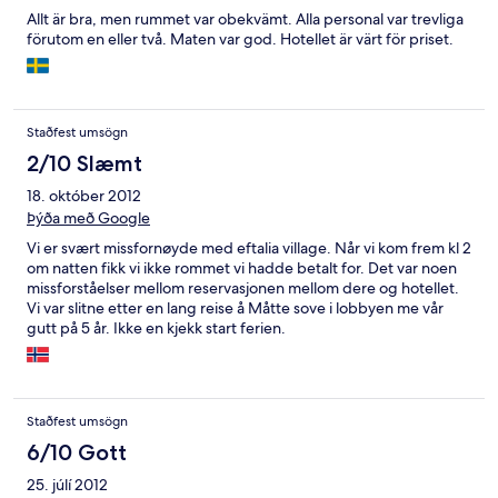
Allt är bra, men rummet var obekvämt. Alla personal var trevliga
förutom en eller två. Maten var god. Hotellet är värt för priset.
Staðfest umsögn
2/10 Slæmt
18. október 2012
Þýða með Google
Vi er svært missfornøyde med eftalia village. Når vi kom frem kl 2
om natten fikk vi ikke rommet vi hadde betalt for. Det var noen
missforståelser mellom reservasjonen mellom dere og hotellet.
Vi var slitne etter en lang reise å Måtte sove i lobbyen me vår
gutt på 5 år. Ikke en kjekk start ferien.
Staðfest umsögn
6/10 Gott
25. júlí 2012