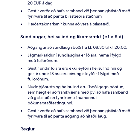
20 EUR á dag
Gestir verða að hafa samband við þennan gististað með
fyrirvara til að panta bílastæði á staðnum
Hæðartakmarkanir kunna að vera á bílastæði.
Sundlaugar, heilsulind og líkamsrækt (ef við á)
Aðgangur að sundlaug í boði frá kl. 08:30 til kl. 20:00.
Lágmarksaldur í sundlaugina er 16 ára, nema í fylgd
með fullorðnum.
Gestir undir 16 ára eru ekki leyfðir í heilsulindinni og
gestir undir 18 ára eru einungis leyfðir í fylgd með
fullorðnum.
Nuddþjónusta og heilsulind eru í boði gegn pöntun,
sem hægt er að framkvæma með því að hafa samband
við gististaðinn fyrir komu í númerinu í
bókunarstaðfestingunni.
Gestir verða að hafa samband við þennan gististað með
fyrirvara til að panta aðgang að hitaðri laug.
Reglur