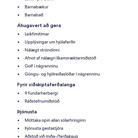
Barnabækur
Barnabað
Áhugavert að gera
Leikfimitímar
Upplýsingar um hjólaferðir
Nálægt ströndinni
Afnot af nálægri líkamsræktarmiðstöð
Golf í nágrenninu
Göngu- og hjólreiðaslóðar í nágrenninu
Fyrir viðskiptaferðalanga
9 fundarherbergi
Ráðstefnumiðstöð
Þjónusta
Móttaka opin allan sólarhringinn
Þjónusta gestastjóra
Aðstoð við miða-/ferðakaup