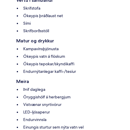
Vertu í sambandi
Skrifstofa
Ókeypis þráðlaust net
Sími
Skrifborðsstóll
Matur og drykkur
Kampavínsþjónusta
Ókeypis vatn á flöskum
Ókeypis tepokar/skyndikaffi
Endurnýtanlegar kaffi-/tesíur
Meira
Þrif daglega
Öryggishólf á herbergjum
Vistvænar snyrtivörur
LED-ljósaperur
Endurvinnsla
Einungis sturtur sem nýta vatn vel