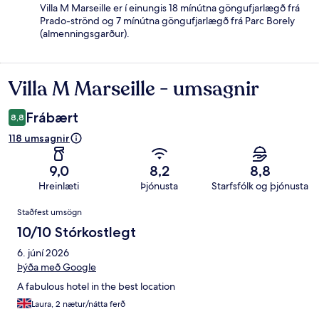
Villa M Marseille er í einungis 18 mínútna göngufjarlægð frá
Prado-strönd og 7 mínútna göngufjarlægð frá Parc Borely
(almenningsgarður).
Villa M Marseille - umsagnir
Umsagnir
Frábært
8,8
118 umsagnir
9,0
8,2
8,8
Hreinlæti
Þjónusta
Starfsfólk og þjónusta
Umsagnir
Staðfest umsögn
10/10 Stórkostlegt
6. júní 2026
Þýða með Google
A fabulous hotel in the best location
Laura, 2 nætur/nátta ferð