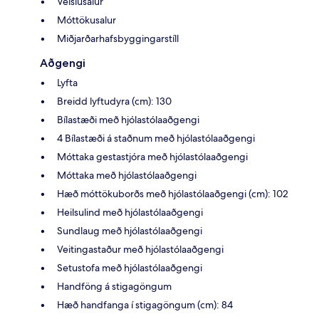
Veislusalur
Móttökusalur
Miðjarðarhafsbyggingarstíll
Aðgengi
Lyfta
Breidd lyftudyra (cm): 130
Bílastæði með hjólastólaaðgengi
4 Bílastæði á staðnum með hjólastólaaðgengi
Móttaka gestastjóra með hjólastólaaðgengi
Móttaka með hjólastólaaðgengi
Hæð móttökuborðs með hjólastólaaðgengi (cm): 102
Heilsulind með hjólastólaaðgengi
Sundlaug með hjólastólaaðgengi
Veitingastaður með hjólastólaaðgengi
Setustofa með hjólastólaaðgengi
Handföng á stigagöngum
Hæð handfanga í stigagöngum (cm): 84