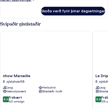
upplýsingar
fyrir
Skoða verð fyrir þínar dagsetningar
Svíta
með
útsýni
Svipaðir gististaðir
nhow Marseille
Le Drips
nhow
Le
nhow Marseille
Le Dri
Marseille
Drips
8. sýsluhverfið
8. sýslu
8.
8.
Laug
Heilsulind
Laug
sýsluhverfið
sýsluhve
Gæludýravænt
Bílastæði í boði
Bílastæ
8.6
8.8
Frábært
Frá
8,6
8,8
af
af
621 umsögn
315 
10,
10,