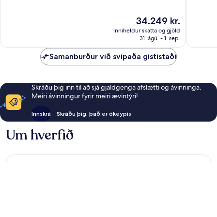
Frábært,
Frábært
621
315
Verðið
34.249 kr.
umsögn
umsagni
er
inniheldur skatta og gjöld
34.249 kr.
31. ágú. - 1. sep.
Samanburður við svipaða gististaði
Skráðu þig inn til að sjá gjaldgenga afslætti og ávinninga.
Meiri ávinningur fyrir meiri ævintýri!
Innskrá
Skráðu þig, það er ókeypis
Um hverfið