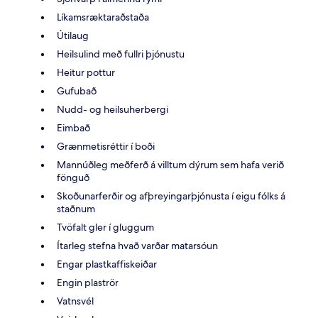
Líkamsræktaraðstaða
Útilaug
Heilsulind með fullri þjónustu
Heitur pottur
Gufubað
Nudd- og heilsuherbergi
Eimbað
Grænmetisréttir í boði
Mannúðleg meðferð á villtum dýrum sem hafa verið
fönguð
Skoðunarferðir og afþreyingarþjónusta í eigu fólks á
staðnum
Tvöfalt gler í gluggum
Ítarleg stefna hvað varðar matarsóun
Engar plastkaffiskeiðar
Engin plaströr
Vatnsvél