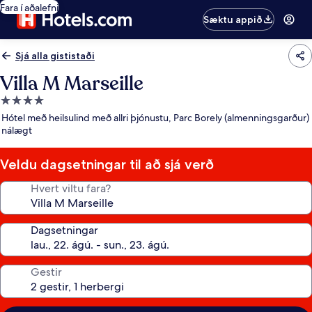
Fara í aðalefni
Sæktu appið
Sjá alla gististaði
Villa M Marseille
4.0
stjörnu
Hótel með heilsulind með allri þjónustu, Parc Borely (almenningsgarður)
gististaður
nálægt
Veldu dagsetningar til að sjá verð
Hvert viltu fara?
Dagsetningar
Gestir