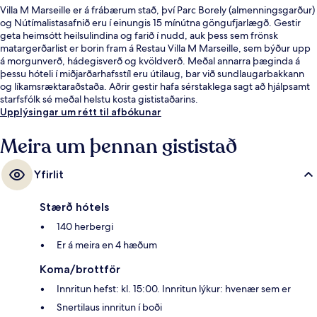
Villa M Marseille er á frábærum stað, því Parc Borely (almenningsgarður)
og Nútímalistasafnið eru í einungis 15 mínútna göngufjarlægð. Gestir
geta heimsótt heilsulindina og farið í nudd, auk þess sem frönsk
matargerðarlist er borin fram á Restau Villa M Marseille, sem býður upp
á morgunverð, hádegisverð og kvöldverð. Meðal annarra þæginda á
þessu hóteli í miðjarðarhafsstíl eru útilaug, bar við sundlaugarbakkann
og líkamsræktaraðstaða. Aðrir gestir hafa sérstaklega sagt að hjálpsamt
starfsfólk sé meðal helstu kosta gististaðarins.
Upplýsingar um rétt til afbókunar
Meira um þennan gististað
Yfirlit
Stærð hótels
140 herbergi
Er á meira en 4 hæðum
Koma/brottför
Innritun hefst: kl. 15:00. Innritun lýkur: hvenær sem er
Snertilaus innritun í boði