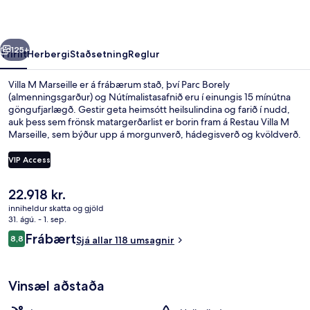
rra
Næsta
125+
Yfirlit
Herbergi
Staðsetning
Reglur
Villa M Marseille er á frábærum stað, því Parc Borely
(almenningsgarður) og Nútímalistasafnið eru í einungis 15 mínútna
göngufjarlægð. Gestir geta heimsótt heilsulindina og farið í nudd,
auk þess sem frönsk matargerðarlist er borin fram á Restau Villa M
Marseille, sem býður upp á morgunverð, hádegisverð og kvöldverð.
Meðal annarra þæginda á þessu hóteli í miðjarðarhafsstíl eru útilaug,
bar við sundlaugarbakkann og líkamsræktaraðstaða. Aðrir gestir hafa
VIP Access
sérstaklega sagt að hjálpsamt starfsfólk sé meðal helstu kosta
gististaðarins.
Núverandi
22.918 kr.
Gufubað, heitur pottur, eimbað, 2 m
verð
inniheldur skatta og gjöld
er
31. ágú. - 1. sep.
22.918 kr.
Umsagnir
Frábært
8,8
Sjá allar 118 umsagnir
8,8 af 10
Vinsæl aðstaða