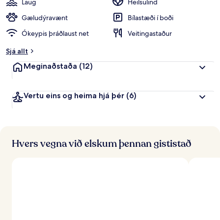
Laug
Heilsulind
Gæludýravænt
Bílastæði í boði
Ókeypis þráðlaust net
Veitingastaður
Sjá allt
Meginaðstaða
(12)
Vertu eins og heima hjá þér
(6)
Hvers vegna við elskum þennan gististað