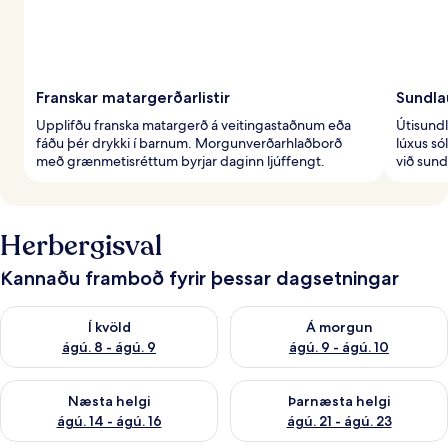
Franskar matargerðarlistir
Sundla
Upplifðu franska matargerð á veitingastaðnum eða
Útisundl
fáðu þér drykki í barnum. Morgunverðarhlaðborð
lúxus só
með grænmetisréttum byrjar daginn ljúffengt.
við sund
Herbergisval
Kannaðu framboð fyrir þessar dagsetningar
Athuga framboð í kvöld ágú. 8 - ágú. 9
Athuga framboð á morgun ágú.
Í kvöld
Á morgun
ágú. 8 - ágú. 9
ágú. 9 - ágú. 10
Athuga framboð næstu helgi ágú. 14 - ágú. 16
Athuga framboð þarnæstu helg
Næsta helgi
Þarnæsta helgi
ágú. 14 - ágú. 16
ágú. 21 - ágú. 23