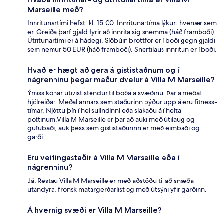
Marseille með?
Innritunartími hefst: kl. 15:00. Innritunartíma lýkur: hvenær sem
er. Greiða þarf gjald fyrir að innrita sig snemma (háð framboði).
Útritunartími er á hádegi. Síðbúin brottför er í boði gegn gjaldi
sem nemur 50 EUR (háð framboði). Snertilaus innritun er í boði.
Hvað er hægt að gera á gististaðnum og í
nágrenninu þegar maður dvelur á Villa M Marseille?
Ýmiss konar útivist stendur til boða á svæðinu. Þar á meðal:
hjólreiðar. Meðal annars sem staðurinn býður upp á eru fitness-
tímar. Njóttu þín í heilsulindinni eða slakaðu á í heita
pottinum.Villa M Marseille er þar að auki með útilaug og
gufubaði, auk þess sem gististaðurinn er með eimbaði og
garði.
Eru veitingastaðir á Villa M Marseille eða í
nágrenninu?
Já, Restau Villa M Marseille er með aðstöðu til að snæða
utandyra, frönsk matargerðarlist og með útsýni yfir garðinn.
Á hvernig svæði er Villa M Marseille?