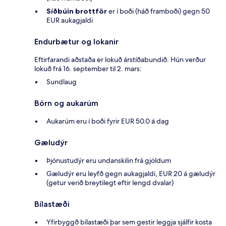
Síðbúin brottför
er í boði (háð framboði) gegn 50
EUR aukagjaldi
Endurbætur og lokanir
Eftirfarandi aðstaða er lokuð árstíðabundið. Hún verður
lokuð frá 16. september til 2. mars:
Sundlaug
Börn og aukarúm
Aukarúm eru í boði fyrir EUR 50.0 á dag
Gæludýr
Þjónustudýr eru undanskilin frá gjöldum
Gæludýr eru leyfð gegn aukagjaldi, EUR 20 á gæludýr
(getur verið breytilegt eftir lengd dvalar)
Bílastæði
Yfirbyggð bílastæði þar sem gestir leggja sjálfir kosta