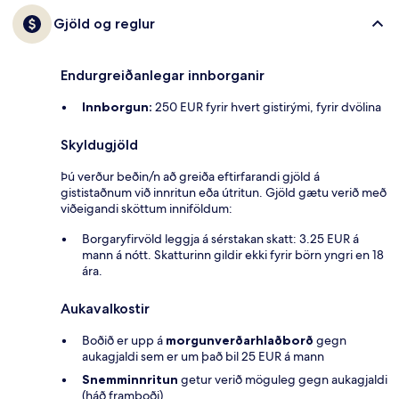
Gjöld og reglur
Endurgreiðanlegar innborganir
Innborgun:
250 EUR fyrir hvert gistirými, fyrir dvölina
Skyldugjöld
Þú verður beðin/n að greiða eftirfarandi gjöld á
gististaðnum við innritun eða útritun. Gjöld gætu verið með
viðeigandi sköttum inniföldum:
Borgaryfirvöld leggja á sérstakan skatt: 3.25 EUR á
mann á nótt. Skatturinn gildir ekki fyrir börn yngri en 18
ára.
Aukavalkostir
Boðið er upp á
morgunverðarhlaðborð
gegn
aukagjaldi sem er um það bil 25 EUR á mann
Snemminnritun
getur verið möguleg gegn aukagjaldi
(háð framboði)