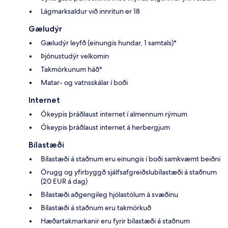
Lágmarksaldur við innritun er 18
Gæludýr
Gæludýr leyfð (einungis hundar, 1 samtals)*
Þjónustudýr velkomin
Takmörkunum háð*
Matar- og vatnsskálar í boði
Internet
Ókeypis þráðlaust internet í almennum rýmum
Ókeypis þráðlaust internet á herbergjum
Bílastæði
Bílastæði á staðnum eru einungis í boði samkvæmt beiðni
Örugg og yfirbyggð sjálfsafgreiðslubílastæði á staðnum
(20 EUR á dag)
Bílastæði aðgengileg hjólastólum á svæðinu
Bílastæði á staðnum eru takmörkuð
Hæðartakmarkanir eru fyrir bílastæði á staðnum