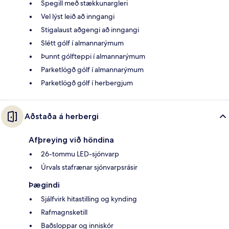
Spegill með stækkunargleri
Vel lýst leið að inngangi
Stigalaust aðgengi að inngangi
Slétt gólf í almannarýmum
Þunnt gólfteppi í almannarýmum
Parketlögð gólf í almannarýmum
Parketlögð gólf í herbergjum
Aðstaða á herbergi
Afþreying við höndina
26-tommu LED-sjónvarp
Úrvals stafrænar sjónvarpsrásir
Þægindi
Sjálfvirk hitastilling og kynding
Rafmagnsketill
Baðsloppar og inniskór