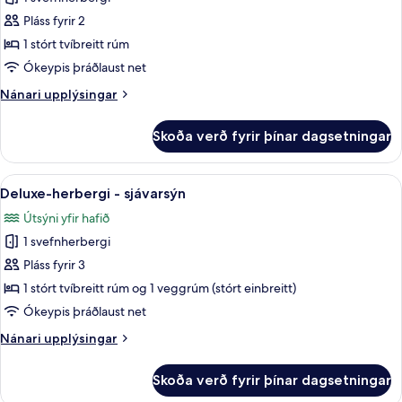
herbergi
Pláss fyrir 2
1 stórt tvíbreitt rúm
Ókeypis þráðlaust net
Nánari
Nánari upplýsingar
upplýsingar
fyrir
Skoða verð fyrir þínar dagsetningar
Superior-
herbergi
Skoða
Útsýni úr herberginu
12
Deluxe-herbergi - sjávarsýn
allar
Útsýni yfir hafið
myndir
1 svefnherbergi
fyrir
Deluxe-
Pláss fyrir 3
herbergi
1 stórt tvíbreitt rúm og 1 veggrúm (stórt einbreitt)
-
Ókeypis þráðlaust net
sjávarsýn
Nánari
Nánari upplýsingar
upplýsingar
fyrir
Skoða verð fyrir þínar dagsetningar
Deluxe-
herbergi