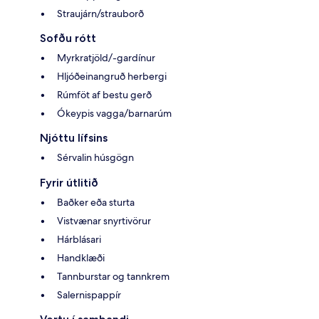
Straujárn/strauborð
Sofðu rótt
Myrkratjöld/-gardínur
Hljóðeinangruð herbergi
Rúmföt af bestu gerð
Ókeypis vagga/barnarúm
Njóttu lífsins
Sérvalin húsgögn
Fyrir útlitið
Baðker eða sturta
Vistvænar snyrtivörur
Hárblásari
Handklæði
Tannburstar og tannkrem
Salernispappír