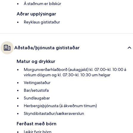
Á staðnum er bílskúr
Aðrar upplýsingar
Reyklaus gististaður
Aðstaða/þjónusta gististaðar
Matur og drykkur
Morgunverðarhlaðborð (aukagjald) kl. 07:00–kl. 10:00 á
virkum dögum og kl. 07:30–kl. 10:30 um helgar
Veitingastaður
Bar/setustofa
Sundlaugabar
Herbergisþjónusta (á ákveðnum tímum)
Skyndibitastaður/sælkeraverslun
Ferðast með börn
Leikir fyrir börn