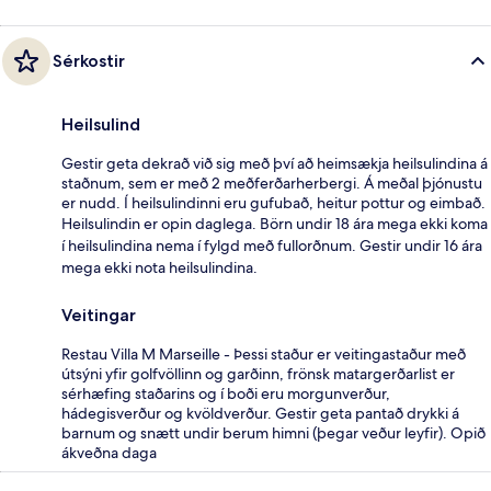
Sérkostir
Heilsulind
Gestir geta dekrað við sig með því að heimsækja heilsulindina á
staðnum, sem er með 2 meðferðarherbergi. Á meðal þjónustu
er nudd. Í heilsulindinni eru gufubað, heitur pottur og eimbað.
Heilsulindin er opin daglega. Börn undir 18 ára mega ekki koma
í heilsulindina nema í fylgd með fullorðnum. Gestir undir 16 ára
mega ekki nota heilsulindina.
Veitingar
Restau Villa M Marseille - Þessi staður er veitingastaður með
útsýni yfir golfvöllinn og garðinn, frönsk matargerðarlist er
sérhæfing staðarins og í boði eru morgunverður,
hádegisverður og kvöldverður. Gestir geta pantað drykki á
barnum og snætt undir berum himni (þegar veður leyfir). Opið
ákveðna daga