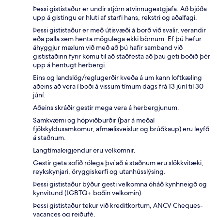
Þessi gististaður er undir stjórn atvinnugestgjafa. Að bjóða
upp á gistingu er hluti af starfi hans, rekstri og aðalfagi.
Þessi gististaður er með útisvæði á borð við svalir, verandir
eða palla sem henta mögulega ekki börnum. Ef þú hefur
áhyggjur mælum við með að þú hafir samband við
gististaðinn fyrir komu til að staðfesta að þau geti boðið þér
upp á hentugt herbergi.
Eins og landslög/reglugerðir kveða á um kann loftkæling
aðeins að vera í boði á vissum tímum dags frá 13 júní til 30
júní.
Aðeins skráðir gestir mega vera á herbergjunum.
Samkvæmi og hópviðburðir (þar á meðal
fjölskyldusamkomur, afmælisveislur og brúðkaup) eru leyfð
á staðnum.
Langtímaleigjendur eru velkomnir.
Gestir geta sofið rólega því að á staðnum eru slökkvitæki,
reykskynjari, öryggiskerfi og utanhússlýsing.
Þessi gististaður býður gesti velkomna óháð kynhneigð og
kynvitund (LGBTQ+ boðin velkomin).
Þessi gististaður tekur við kreditkortum, ANCV Cheques-
vacances og reiðufé.