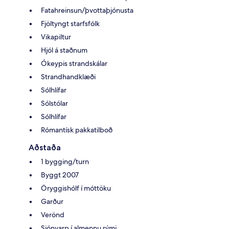
Fatahreinsun/þvottaþjónusta
Fjöltyngt starfsfólk
Vikapiltur
Hjól á staðnum
Ókeypis strandskálar
Strandhandklæði
Sólhlífar
Sólstólar
Sólhlífar
Rómantísk pakkatilboð
Aðstaða
1 bygging/turn
Byggt 2007
Öryggishólf í móttöku
Garður
Verönd
Sjónvarp í almennu rými