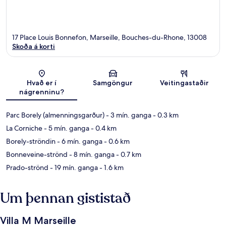
17 Place Louis Bonnefon, Marseille, Bouches-du-Rhone, 13008
Skoða á korti
Kort
Hvað er í
Samgöngur
Veitingastaðir
nágrenninu?
Parc Borely (almenningsgarður)
- 3 mín. ganga
- 0.3 km
La Corniche
- 5 mín. ganga
- 0.4 km
Borely-ströndin
- 6 mín. ganga
- 0.6 km
Bonneveine-strönd
- 8 mín. ganga
- 0.7 km
Prado-strönd
- 19 mín. ganga
- 1.6 km
Um þennan gististað
Villa M Marseille