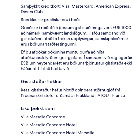
Samþykkt kreditkort: Visa, Mastercard, American Express,
Diners Club
Snertilausar greiðslur eru í boði.
Greiðslur í reiðufé á þessum gististað mega vera EUR 1000
að hámarki samkvæmt landslögum. Hafðu samband við
gististaðinn til að fá frekari upplýsingar, samskipaleiðirnar
eru í bókunarstaðfestingunni.
Ef þú afbókar bókunina muntu þurfa að hlíta
afbókunarskilyrðum gestgjafans. Í samræmi við reglugerðir
ESB um neytendarétt eru bókunarþjónustur gististaða ekki
háðar rétti til að hætta við.
Gististaðarflokkur
Þessi gististaður hefur hlotið opinbera stjörnugjöf frá
Þróunarskrifstofu ferðamála í Frakklandi, ATOUT France.
Líka þekkt sem
Villa Massalia Concorde
Villa Massalia Concorde Hotel
Villa Massalia Concorde Hotel Marseille