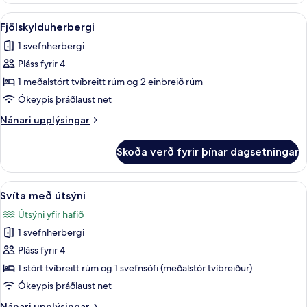
-
Skoða
Fjölskylduherbergi | Rúmföt af bestu g
11
sjávarsýn
Fjölskylduherbergi
allar
1 svefnherbergi
myndir
Pláss fyrir 4
fyrir
Fjölskylduherbergi
1 meðalstórt tvíbreitt rúm og 2 einbreið rúm
Ókeypis þráðlaust net
Nánari
Nánari upplýsingar
upplýsingar
fyrir
Skoða verð fyrir þínar dagsetningar
Fjölskylduherbergi
Skoða
Rúmföt af bestu gerð, öryggishólf í he
7
Svíta með útsýni
allar
Útsýni yfir hafið
myndir
1 svefnherbergi
fyrir
Svíta
Pláss fyrir 4
með
1 stórt tvíbreitt rúm og 1 svefnsófi (meðalstór tvíbreiður)
útsýni
Ókeypis þráðlaust net
Nánari
Nánari upplýsingar