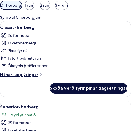
Síur
Öll herbergi
1 rúm
2 rúm
3+ rúm
í
boði
Sýni 5 af 5 herbergjum
fyrir
Skoða
Rúmföt af bestu gerð, öryggishólf í he
8
Classic-herbergi
herbergi
allar
26 fermetrar
myndir
1 svefnherbergi
fyrir
Classic-
Pláss fyrir 2
herbergi
1 stórt tvíbreitt rúm
Ókeypis þráðlaust net
Nánari
Nánari upplýsingar
upplýsingar
fyrir
Skoða verð fyrir þínar dagsetningar
Classic-
herbergi
Skoða
Útsýni úr herberginu
11
Superior-herbergi
allar
Útsýni yfir hafið
myndir
29 fermetrar
fyrir
Superior-
1 svefnherbergi