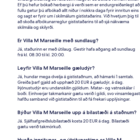
Ef þú hefur bókað herbergi á verði sem er endurgreiðanlegt að
fullu getur þú afbókað allt niður í nokkra daga fyrir innritun eins
og sagt er fyrir um í skilmálum gististaðarins. Við hvetjum þig til
að skoða afbókunarreglur gististaðarins til að sjá nákvæma
skilmála og skilyrði.
Er Villa M Marseille með sundlaug?
Já, staðurinn er með útilaug. Gestir hafa aðgang að sundlaug
frá kl. 08:30 til kl. 20:00.
Leyfir Villa M Marseille gæludýr?
Já, hundar mega dvelja á gististaðnum, að hámarki 1 samtals.
Greiða þarf gjald að upphæð 20 EUR á gæludýr, á dag.
Þjónustudýr eru undanskilin gjöldum. Matar- og vatnsskálar í
boði. Einhverjar takmarkanir gætu verið í gildi, svo vinsamlegast
hafðu samband við gististaðinn til að fá frekari upplýsingar.
Býður Villa M Marseille upp á bílastæði á staðnum?
Já. Sjálfsafgreiðslubílastæði kosta 20 EUR á dag. Bílastæði
gætu verið takmörkuð.
Hvaða innritunar- og útritunartíma er Villa M