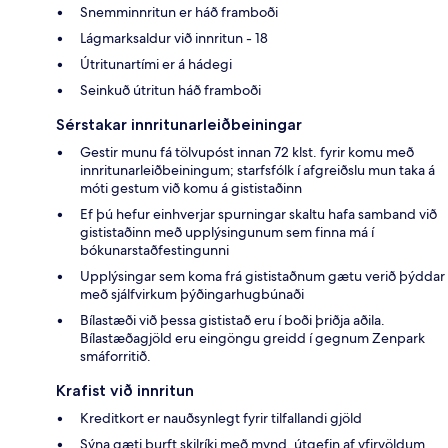
Snemminnritun er háð framboði
Lágmarksaldur við innritun - 18
Útritunartími er á hádegi
Seinkuð útritun háð framboði
Sérstakar innritunarleiðbeiningar
Gestir munu fá tölvupóst innan 72 klst. fyrir komu með
innritunarleiðbeiningum; starfsfólk í afgreiðslu mun taka á
móti gestum við komu á gististaðinn
Ef þú hefur einhverjar spurningar skaltu hafa samband við
gististaðinn með upplýsingunum sem finna má í
bókunarstaðfestingunni
Upplýsingar sem koma frá gististaðnum gætu verið þýddar
með sjálfvirkum þýðingarhugbúnaði
Bílastæði við þessa gististað eru í boði þriðja aðila.
Bílastæðagjöld eru eingöngu greidd í gegnum Zenpark
smáforritið.
Krafist við innritun
Kreditkort er nauðsynlegt fyrir tilfallandi gjöld
Sýna gæti þurft skilríki með mynd, útgefin af yfirvöldum