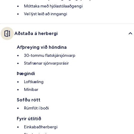
Móttaka með hjólastólaaðgengi
Vel lýst leið að inngangi
Aðstaða á herbergi
Afþreying við höndina
30-tommu flatskjársjónvarp
Stafrænar sjónvarpsrásir
Þægindi
Loftkæling
Míníbar
Sofðu rótt
Rúmföt í boði
Fyrir útlitið
Einkabaðherbergi