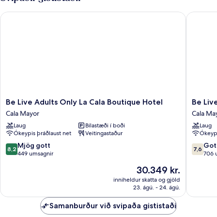
Be Live Adults Only La Cala Boutique Hotel
Be Live 
Be
Be
Be Live Adults Only La Cala Boutique Hotel
Be Liv
Live
Live
Cala Mayor
Cala Ma
Adults
Experie
Laug
Bílastæði í boði
Laug
Only
Costa
Ókeypis þráðlaust net
Veitingastaður
Ókeypi
La
Palma
Cala
Cala
8.2
7.6
Mjög gott
Got
8,2
7,6
Boutique
Mayor
af
af
449 umsagnir
706 
Hotel
10,
10,
Verðið
30.349 kr.
Cala
Mjög
Gott,
er
Mayor
gott,
706
inniheldur skatta og gjöld
30.349 kr.
23. ágú. - 24. ágú.
449
umsagni
umsagnir
Samanburður við svipaða gististaði