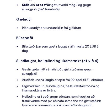
Síðbúin brottför
getur verið möguleg gegn
aukagjaldi (háð framboði)
Gæludýr
Þjónustudýr eru undanskilin frá gjöldum
Bílastæði
Bílastæði þar sem gestir leggja sjálfir kosta 20 EUR á
dag
Sundlaugar, heilsulind og líkamsrækt (ef við á)
Gestir geta nýtt sér aðstöðu gististaðarins gegn
aukagjaldi
Árstíðabundna laugin er opin frá 09. apríl til 31. október.
Lágmarksaldur í sundlaugina, heilsuræktarstöðina og
líkamsræktina er 16 ára.
Heilsulind er í boði gegn pöntun, sem hægt er að
framkvæma með því að hafa samband við gististaðinn
fyrir komu í númerinu í bókunarstaðfestingunni.