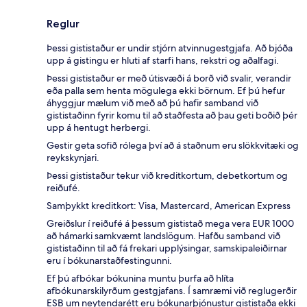
Reglur
Þessi gististaður er undir stjórn atvinnugestgjafa. Að bjóða
upp á gistingu er hluti af starfi hans, rekstri og aðalfagi.
Þessi gististaður er með útisvæði á borð við svalir, verandir
eða palla sem henta mögulega ekki börnum. Ef þú hefur
áhyggjur mælum við með að þú hafir samband við
gististaðinn fyrir komu til að staðfesta að þau geti boðið þér
upp á hentugt herbergi.
Gestir geta sofið rólega því að á staðnum eru slökkvitæki og
reykskynjari.
Þessi gististaður tekur við kreditkortum, debetkortum og
reiðufé.
Samþykkt kreditkort: Visa, Mastercard, American Express
Greiðslur í reiðufé á þessum gististað mega vera EUR 1000
að hámarki samkvæmt landslögum. Hafðu samband við
gististaðinn til að fá frekari upplýsingar, samskipaleiðirnar
eru í bókunarstaðfestingunni.
Ef þú afbókar bókunina muntu þurfa að hlíta
afbókunarskilyrðum gestgjafans. Í samræmi við reglugerðir
ESB um neytendarétt eru bókunarþjónustur gististaða ekki