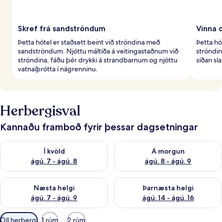
Skref frá sandströndum
Vinna 
Þetta hótel er staðsett beint við ströndina með
Þetta hó
sandströndum. Njóttu máltíða á veitingastaðnum við
ströndin
ströndina, fáðu þér drykki á strandbarnum og njóttu
síðan sl
vatnaíþrótta í nágrenninu.
Herbergisval
Kannaðu framboð fyrir þessar dagsetningar
Athuga framboð í kvöld ágú. 7 - ágú. 8
Athuga framboð á morgun ágú.
Í kvöld
Á morgun
ágú. 7 - ágú. 8
ágú. 8 - ágú. 9
Athuga framboð næstu helgi ágú. 7 - ágú. 9
Athuga framboð þarnæstu helgi
Næsta helgi
Þarnæsta helgi
ágú. 7 - ágú. 9
ágú. 14 - ágú. 16
Síur
Öll herbergi
1 rúm
2 rúm