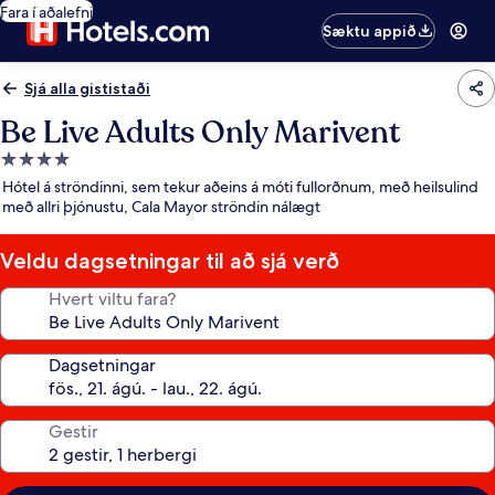
Fara í aðalefni
Sæktu appið
Sjá alla gististaði
Be Live Adults Only Marivent
4.0
stjörnu
Hótel á ströndinni, sem tekur aðeins á móti fullorðnum, með heilsulind
gististaður
með allri þjónustu, Cala Mayor ströndin nálægt
Veldu dagsetningar til að sjá verð
Hvert viltu fara?
Dagsetningar
Gestir