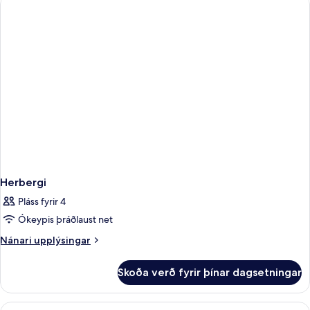
tvíbreiðu
rúmi
Herbergi
Pláss fyrir 4
Ókeypis þráðlaust net
Nánari
Nánari upplýsingar
upplýsingar
fyrir
Skoða verð fyrir þínar dagsetningar
Herbergi