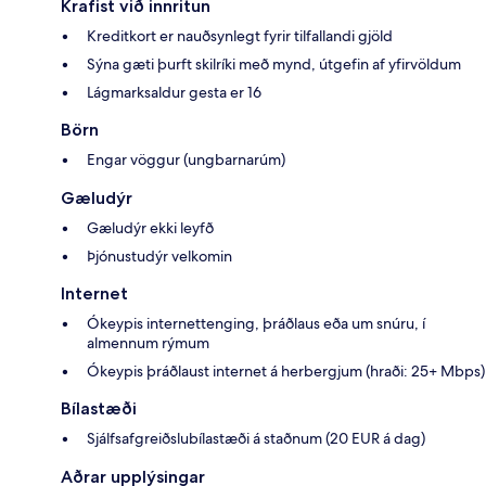
Krafist við innritun
Kreditkort er nauðsynlegt fyrir tilfallandi gjöld
Sýna gæti þurft skilríki með mynd, útgefin af yfirvöldum
Lágmarksaldur gesta er 16
Börn
Engar vöggur (ungbarnarúm)
Gæludýr
Gæludýr ekki leyfð
Þjónustudýr velkomin
Internet
Ókeypis internettenging, þráðlaus eða um snúru, í
almennum rýmum
Ókeypis þráðlaust internet á herbergjum (hraði: 25+ Mbps)
Bílastæði
Sjálfsafgreiðslubílastæði á staðnum (20 EUR á dag)
Aðrar upplýsingar