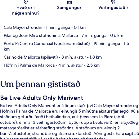
Kort
Hvað er í
Samgöngur
Veitingastaðir
nágrenninu?
Cala Mayor ströndin
- 1 mín. ganga
- 0.1 km
Pilar og Joan Miro stofnunin á Mallorca
- 7 mín. ganga
- 0.6 km
Porto Pi Centro Comercial (verslunarmiðstöð)
- 19 mín. ganga
- 1.5
km
Casino de Mallorca (spilavíti)
- 3 mín. akstur
- 1.8 km
Höfnin í Palma de Mallorca
- 4 mín. akstur
- 2.5 km
Um þennan gististað
Be Live Adults Only Marivent
Be Live Adults Only Marivent er á fínum stað, því Cala Mayor ströndin og
Höfnin í Palma de Mallorca eru í einungis 5 mínútna akstursfjarlægð. Þú á
staðnum geturðu farið í heilsulindina, auk þess sem La Plaza (abril-
octubre), einn af 3 veitingastöðum, býður upp á kvöldverð, en alþjóðleg
matargerðarlist er sérhæfing staðarins. Á staðnum eru einnig 2
barir/setustofur, strandbar og líkamsræktarstöð. Aðrir gestir hafa sagt að
hjálpsamt starfsfólk sé meðal helstu kosta gististaðarins.