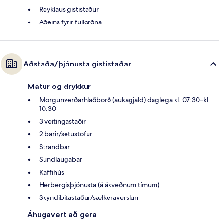
Reyklaus gististaður
Aðeins fyrir fullorðna
Aðstaða/þjónusta gististaðar
Matur og drykkur
Morgunverðarhlaðborð (aukagjald) daglega kl. 07:30–kl.
10:30
3 veitingastaðir
2 barir/setustofur
Strandbar
Sundlaugabar
Kaffihús
Herbergisþjónusta (á ákveðnum tímum)
Skyndibitastaður/sælkeraverslun
Áhugavert að gera