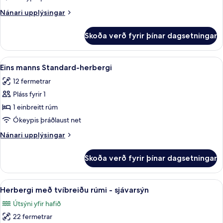
Nánari
Nánari upplýsingar
upplýsingar
fyrir
Skoða verð fyrir þínar dagsetningar
Standard-
herbergi
Skoða
Eins manns Standard-herbergi | Míníba
4
Eins manns Standard-herbergi
allar
12 fermetrar
myndir
Pláss fyrir 1
fyrir
Eins
1 einbreitt rúm
manns
Ókeypis þráðlaust net
Standard-
Nánari
Nánari upplýsingar
herbergi
upplýsingar
fyrir
Skoða verð fyrir þínar dagsetningar
Eins
manns
Standard-
Skoða
Míníbar, öryggishólf í herbergi, skrif
5
herbergi
Herbergi með tvíbreiðu rúmi - sjávarsýn
allar
Útsýni yfir hafið
myndir
22 fermetrar
fyrir