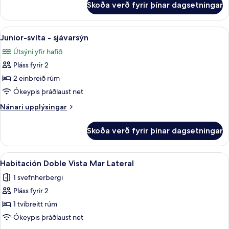
tvíbreitt
Skoða verð fyrir þínar dagsetningar
Superior-
rúm
herbergi
-
fyrir
Skoða
Junior-svíta - sjávarsýn | Míníbar, öry
sjávarsýn
5
einn,
Junior-svíta - sjávarsýn
allar
tvíbreitt
Útsýni yfir hafið
rúm
myndir
-
Pláss fyrir 2
fyrir
sjávarsýn
Junior-
2 einbreið rúm
svíta
Ókeypis þráðlaust net
-
Nánari
Nánari upplýsingar
sjávarsýn
upplýsingar
fyrir
Skoða verð fyrir þínar dagsetningar
Junior-
svíta
-
Skoða
Míníbar, öryggishólf í herbergi, skrif
4
sjávarsýn
Habitación Doble Vista Mar Lateral
allar
1 svefnherbergi
myndir
Pláss fyrir 2
fyrir
Habitación
1 tvíbreitt rúm
Doble
Ókeypis þráðlaust net
Vista