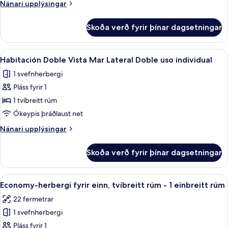
Nánari
Nánari upplýsingar
Mar
upplýsingar
Lateral
fyrir
Skoða verð fyrir þínar dagsetningar
Habitación
Doble
Vista
Skoða
Míníbar, öryggishólf í herbergi, skrif
4
Mar
Habitación Doble Vista Mar Lateral Doble uso individual
allar
Lateral
1 svefnherbergi
myndir
Pláss fyrir 1
fyrir
Habitación
1 tvíbreitt rúm
Doble
Ókeypis þráðlaust net
Vista
Nánari
Nánari upplýsingar
Mar
upplýsingar
Lateral
fyrir
Skoða verð fyrir þínar dagsetningar
Habitación
Doble
Doble
uso
Vista
Skoða
Míníbar, öryggishólf í herbergi, skrif
individual
4
Mar
Economy-herbergi fyrir einn, tvíbreitt rúm - 1 einbreitt rúm
allar
Lateral
22 fermetrar
Doble
myndir
uso
1 svefnherbergi
fyrir
individual
Economy-
Pláss fyrir 1