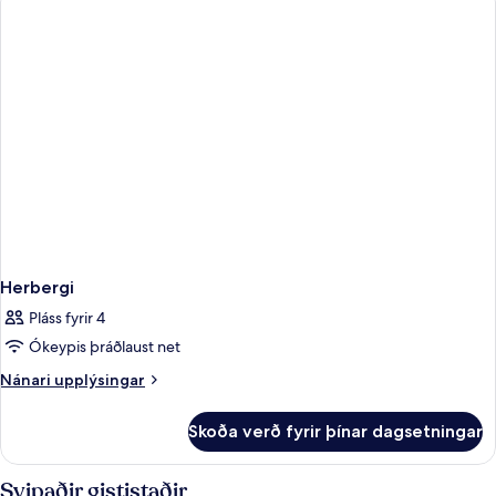
Herbergi
Pláss fyrir 4
Ókeypis þráðlaust net
Nánari
Nánari upplýsingar
upplýsingar
fyrir
Skoða verð fyrir þínar dagsetningar
Herbergi
Svipaðir gististaðir