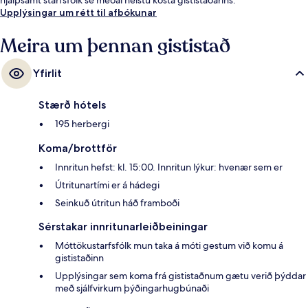
Upplýsingar um rétt til afbókunar
Meira um þennan gististað
Yfirlit
Stærð hótels
195 herbergi
Koma/brottför
Innritun hefst: kl. 15:00. Innritun lýkur: hvenær sem er
Útritunartími er á hádegi
Seinkuð útritun háð framboði
Sérstakar innritunarleiðbeiningar
Móttökustarfsfólk mun taka á móti gestum við komu á
gististaðinn
Upplýsingar sem koma frá gististaðnum gætu verið þýddar
með sjálfvirkum þýðingarhugbúnaði