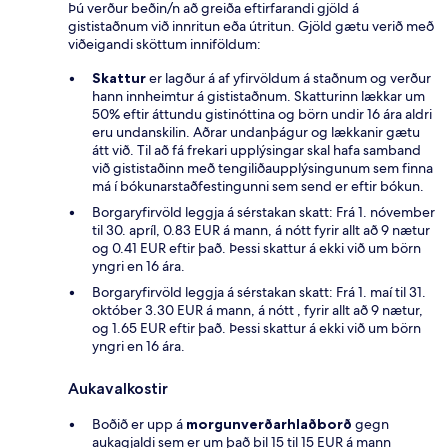
Þú verður beðin/n að greiða eftirfarandi gjöld á
gististaðnum við innritun eða útritun. Gjöld gætu verið með
viðeigandi sköttum inniföldum:
Skattur
er lagður á af yfirvöldum á staðnum og verður
hann innheimtur á gististaðnum. Skatturinn lækkar um
50% eftir áttundu gistinóttina og börn undir 16 ára aldri
eru undanskilin. Aðrar undanþágur og lækkanir gætu
átt við. Til að fá frekari upplýsingar skal hafa samband
við gististaðinn með tengiliðaupplýsingunum sem finna
má í bókunarstaðfestingunni sem send er eftir bókun.
Borgaryfirvöld leggja á sérstakan skatt: Frá 1. nóvember
til 30. apríl, 0.83 EUR á mann, á nótt fyrir allt að 9 nætur
og 0.41 EUR eftir það. Þessi skattur á ekki við um börn
yngri en 16 ára.
Borgaryfirvöld leggja á sérstakan skatt: Frá 1. maí til 31.
október 3.30 EUR á mann, á nótt , fyrir allt að 9 nætur,
og 1.65 EUR eftir það. Þessi skattur á ekki við um börn
yngri en 16 ára.
Aukavalkostir
Boðið er upp á
morgunverðarhlaðborð
gegn
aukagjaldi sem er um það bil 15 til 15 EUR á mann