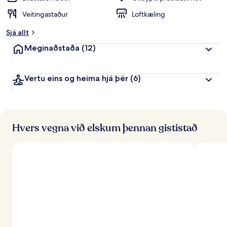
Veitingastaður
Loftkæling
Sjá allt
Meginaðstaða
(12)
Vertu eins og heima hjá þér
(6)
Hvers vegna við elskum þennan gististað