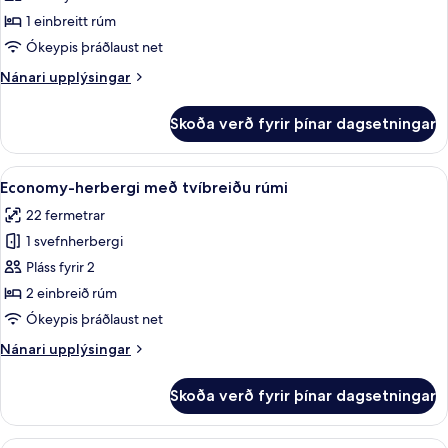
herbergi
1 einbreitt rúm
fyrir
Ókeypis þráðlaust net
einn,
Nánari
Nánari upplýsingar
tvíbreitt
upplýsingar
rúm
fyrir
Skoða verð fyrir þínar dagsetningar
Economy-
-
herbergi
1
fyrir
Skoða
Míníbar, öryggishólf í herbergi, skrif
einbreitt
4
einn,
Economy-herbergi með tvíbreiðu rúmi
allar
rúm
tvíbreitt
22 fermetrar
rúm
myndir
-
1 svefnherbergi
fyrir
1
Economy-
Pláss fyrir 2
einbreitt
herbergi
rúm
2 einbreið rúm
með
Ókeypis þráðlaust net
tvíbreiðu
Nánari
Nánari upplýsingar
rúmi
upplýsingar
fyrir
Skoða verð fyrir þínar dagsetningar
Economy-
herbergi
með