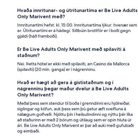
Hvaða innritunar- og útritunartíma er Be Live Adults
Only Marivent með?
Innritunartími hefst: kl. 15:00. Innritunartíma lýkur: hvenær sem
er. Útritunartími er á hádegi. Síðbúin brottför er í boði gegn
gjaldi (háð framboði).
Er Be Live Adults Only Marivent með spilavíti á
staðnum?
Nei. Þetta hótel er ekki með spilavíti, en Casino de Mallorca
(spilavíti) (20 mín. ganga) er í nágrenninu.
Hvað er hægt að gera á gististaðnum og í
nágrenninu þegar maður dvelur á Be Live Adults
Only Marivent?
Meðal þess sem stendur til boða í grenndinni eru hjólreiðar,
siglingar og köfun, auk þess sem þú getur æft sveifluna á
nálægum golfvelli. Njóttu þín í heilsulindinni og nýttu þér líka
að staðurinn er með 2 börum og útilaug sem er opin hluta úr
ári. Be Live Adults Only Marivent er þar að auki með gufubaði
og eimbaði.