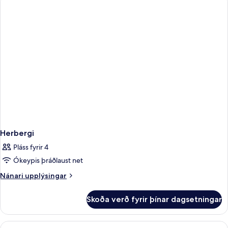
Herbergi
Pláss fyrir 4
Ókeypis þráðlaust net
Nánari
Nánari upplýsingar
upplýsingar
fyrir
Skoða verð fyrir þínar dagsetningar
Herbergi