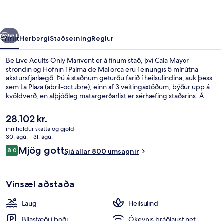
Marivent
rra
Næsta
55+
Yfirlit
Herbergi
Staðsetning
Reglur
Be Live Adults Only Marivent er á fínum stað, því Cala Mayor
ströndin og Höfnin í Palma de Mallorca eru í einungis 5 mínútna
akstursfjarlægð. Þú á staðnum geturðu farið í heilsulindina, auk þess
sem La Plaza (abril-octubre), einn af 3 veitingastöðum, býður upp á
kvöldverð, en alþjóðleg matargerðarlist er sérhæfing staðarins. Á
staðnum eru einnig 2 barir/setustofur, strandbar og
líkamsræktarstöð. Aðrir gestir hafa sagt að hjálpsamt starfsfólk sé
Núverandi
28.102 kr.
meðal helstu kosta gististaðarins.
verð
inniheldur skatta og gjöld
er
30. ágú. - 31. ágú.
Útsýni að strönd/hafi
28.102 kr.
Umsagnir
Mjög gott
8,0
Sjá allar 800 umsagnir
8,0 af 10
Vinsæl aðstaða
Laug
Heilsulind
Bílastæði í boði
Ókeypis þráðlaust net