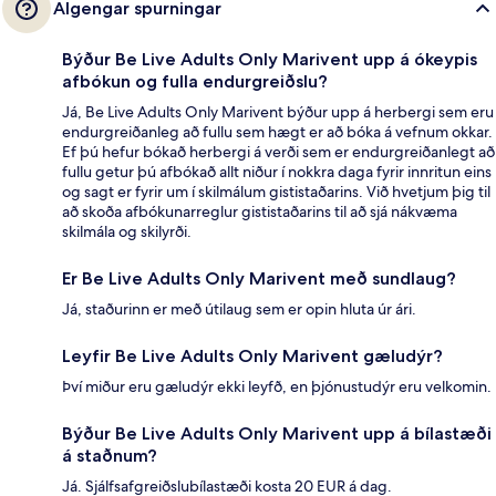
Algengar spurningar
Býður Be Live Adults Only Marivent upp á ókeypis
afbókun og fulla endurgreiðslu?
Já, Be Live Adults Only Marivent býður upp á herbergi sem eru
endurgreiðanleg að fullu sem hægt er að bóka á vefnum okkar.
Ef þú hefur bókað herbergi á verði sem er endurgreiðanlegt að
fullu getur þú afbókað allt niður í nokkra daga fyrir innritun eins
og sagt er fyrir um í skilmálum gististaðarins. Við hvetjum þig til
að skoða afbókunarreglur gististaðarins til að sjá nákvæma
skilmála og skilyrði.
Er Be Live Adults Only Marivent með sundlaug?
Já, staðurinn er með útilaug sem er opin hluta úr ári.
Leyfir Be Live Adults Only Marivent gæludýr?
Því miður eru gæludýr ekki leyfð, en þjónustudýr eru velkomin.
Býður Be Live Adults Only Marivent upp á bílastæði
á staðnum?
Já. Sjálfsafgreiðslubílastæði kosta 20 EUR á dag.