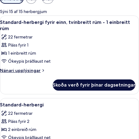
í
boði
Sýni 15 af 15 herbergjum
fyrir
Skoða
Míníbar, öryggishólf í herbergi, skrif
4
Standard-herbergi fyrir einn, tvínbreitt rúm - 1 einbreitt
herbergi
allar
rúm
myndir
22 fermetrar
fyrir
Pláss fyrir 1
Standard-
1 einbreitt rúm
herbergi
fyrir
Ókeypis þráðlaust net
einn,
Nánari
Nánari upplýsingar
tvínbreitt
upplýsingar
fyrir
rúm
Skoða verð fyrir þínar dagsetningar
Standard-
-
herbergi
1
fyrir
Skoða
Míníbar, öryggishólf í herbergi, skrif
4
einbreitt
einn,
Standard-herbergi
allar
tvínbreitt
rúm
22 fermetrar
rúm
myndir
-
Pláss fyrir 2
fyrir
1
Standard-
2 einbreið rúm
einbreitt
herbergi
rúm
Ókeypis þráðlaust net