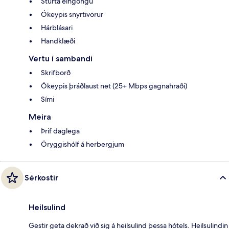
Sturta eingöngu
Ókeypis snyrtivörur
Hárblásari
Handklæði
Vertu í sambandi
Skrifborð
Ókeypis þráðlaust net (25+ Mbps gagnahraði)
Sími
Meira
Þrif daglega
Öryggishólf á herbergjum
Sérkostir
Heilsulind
Gestir geta dekrað við sig á heilsulind þessa hótels. Heilsulindin