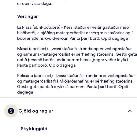
er opin vissa daga.
Veitingar
La Plaza (abril-octubre) - Þessi staður er veitingastaður með
hlaðborði, alþjóðleg matargerðarlist er sérgrein staðarins og í
boði er aðeins kvöldverður. Panta þarf borð. Opið daglega
Masai (abril-oct) - Þessi staður á ströndinng er veitingastaður
og samruna-matargerðarlist er sérhæfing staðarins. Gestir geta
notið þess að borða undir berum himni (þegar veður leyfir).
Panta þarf borð. Opið daglega
Pelicano (abril-oct) - Þessi staður á ströndinni er veitingastaður
og matargerðarlist frá Miðjarðarhafinu er sérhæfing staðarins.
Gestir geta pantað drykki á barnum. Panta þarf borð. Opið
daglega
Gjöld og reglur
Skyldugjöld