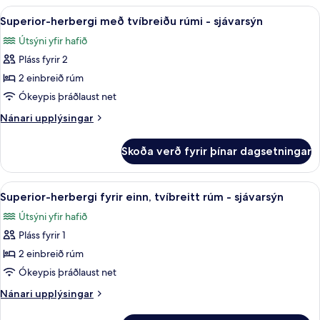
einn,
Skoða
Míníbar, öryggishólf í herbergi, skrif
7
tvíbreitt
Superior-herbergi með tvíbreiðu rúmi - sjávarsýn
allar
rúm
Útsýni yfir hafið
-
myndir
sjávarsýn
Pláss fyrir 2
fyrir
Superior-
2 einbreið rúm
herbergi
Ókeypis þráðlaust net
með
Nánari
Nánari upplýsingar
tvíbreiðu
upplýsingar
rúmi
fyrir
Skoða verð fyrir þínar dagsetningar
Superior-
-
herbergi
sjávarsýn
með
Skoða
Míníbar, öryggishólf í herbergi, skrif
7
tvíbreiðu
Superior-herbergi fyrir einn, tvíbreitt rúm - sjávarsýn
allar
rúmi
Útsýni yfir hafið
-
myndir
sjávarsýn
Pláss fyrir 1
fyrir
Superior-
2 einbreið rúm
herbergi
Ókeypis þráðlaust net
fyrir
Nánari
Nánari upplýsingar
einn,
upplýsingar
fyrir