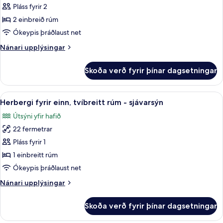
Herbergi
Pláss fyrir 2
með
2 einbreið rúm
tvíbreiðu
Ókeypis þráðlaust net
rúmi
Nánari
Nánari upplýsingar
-
upplýsingar
sjávarsýn
fyrir
Skoða verð fyrir þínar dagsetningar
Herbergi
með
tvíbreiðu
Skoða
Míníbar, öryggishólf í herbergi, skrif
5
rúmi
Herbergi fyrir einn, tvíbreitt rúm - sjávarsýn
allar
-
Útsýni yfir hafið
sjávarsýn
myndir
22 fermetrar
fyrir
Herbergi
Pláss fyrir 1
fyrir
1 einbreitt rúm
einn,
Ókeypis þráðlaust net
tvíbreitt
Nánari
Nánari upplýsingar
rúm
upplýsingar
-
fyrir
Skoða verð fyrir þínar dagsetningar
Herbergi
sjávarsýn
fyrir