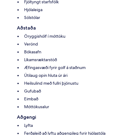
Fjöltyngt starfsfólk
Hjólaleiga
Sólstólar
Aðstaða
Öryggishólf í móttöku
Verönd
Bókasafn
Líkamsræktarstöð
Æfingasvæði fyrir golf á staðnum
Útilaug opin hluta úr ári
Heilsulind með fullri þjónustu
Gufubað
Eimbað
Móttökusalur
Aðgengi
Lyfta
Ferðaleið að lyftu aðgengileg fyrir hjólastóla