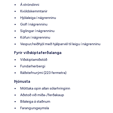
Á ströndinni
Kvöldskemmtanir
Hjólaleiga í nágrenninu
Golf í nágrenninu
Siglingar í nágrenninu
Köfun í nágrenninu
Vespur/reiðhjól með hjálparvél til leigu í nágrenninu
Fyrir viðskiptaferðalanga
Viðskiptamiðstöð
Fundarherbergi
Ráðstefnurými (223 fermetra)
Þjónusta
Móttaka opin allan sólarhringinn
Aðstoð við miða-/ferðakaup
Bílaleiga á staðnum
Farangursgeymsla