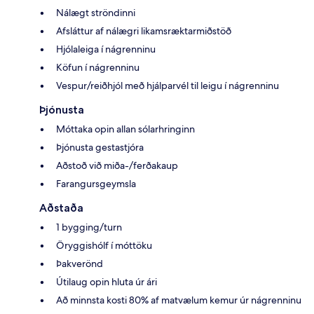
Nálægt ströndinni
Afsláttur af nálægri likamsræktarmiðstöð
Hjólaleiga í nágrenninu
Köfun í nágrenninu
Vespur/reiðhjól með hjálparvél til leigu í nágrenninu
Þjónusta
Móttaka opin allan sólarhringinn
Þjónusta gestastjóra
Aðstoð við miða-/ferðakaup
Farangursgeymsla
Aðstaða
1 bygging/turn
Öryggishólf í móttöku
Þakverönd
Útilaug opin hluta úr ári
Að minnsta kosti 80% af matvælum kemur úr nágrenninu