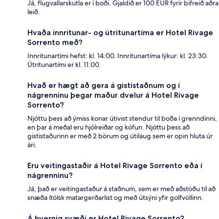
Já, flugvallarskutla er í boði. Gjaldið er 100 EUR fyrir bifreið aðra
leið.
Hvaða innritunar- og útritunartíma er Hotel Rivage
Sorrento með?
Innritunartími hefst: kl. 14:00. Innritunartíma lýkur: kl. 23:30.
Útritunartími er kl. 11:00.
Hvað er hægt að gera á gististaðnum og í
nágrenninu þegar maður dvelur á Hotel Rivage
Sorrento?
Njóttu þess að ýmiss konar útivist stendur til boða í grenndinni,
en þar á meðal eru hjólreiðar og köfun. Njóttu þess að
gististaðurinn er með 2 börum og útilaug sem er opin hluta úr
ári.
Eru veitingastaðir á Hotel Rivage Sorrento eða í
nágrenninu?
Já, það er veitingastaður á staðnum, sem er með aðstöðu til að
snæða ítölsk matargerðarlist og með útsýni yfir golfvöllinn.
Á hvernig svæði er Hotel Rivage Sorrento?