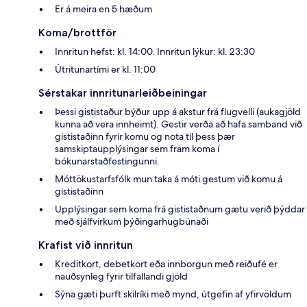
Er á meira en 5 hæðum
Koma/brottför
Innritun hefst: kl. 14:00. Innritun lýkur: kl. 23:30
Útritunartími er kl. 11:00
Sérstakar innritunarleiðbeiningar
Þessi gististaður býður upp á akstur frá flugvelli (aukagjöld
kunna að vera innheimt). Gestir verða að hafa samband við
gististaðinn fyrir komu og nota til þess þær
samskiptaupplýsingar sem fram koma í
bókunarstaðfestingunni.
Móttökustarfsfólk mun taka á móti gestum við komu á
gististaðinn
Upplýsingar sem koma frá gististaðnum gætu verið þýddar
með sjálfvirkum þýðingarhugbúnaði
Krafist við innritun
Kreditkort, debetkort eða innborgun með reiðufé er
nauðsynleg fyrir tilfallandi gjöld
Sýna gæti þurft skilríki með mynd, útgefin af yfirvöldum