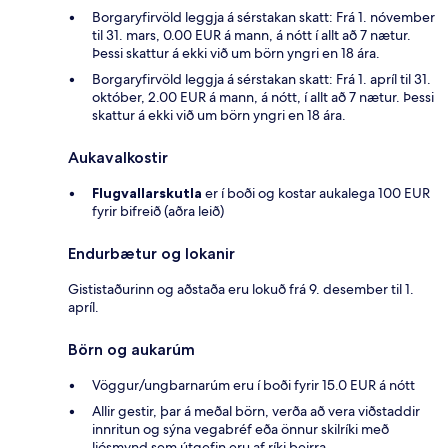
Borgaryfirvöld leggja á sérstakan skatt: Frá 1. nóvember
til 31. mars, 0.00 EUR á mann, á nótt í allt að 7 nætur.
Þessi skattur á ekki við um börn yngri en 18 ára.
Borgaryfirvöld leggja á sérstakan skatt: Frá 1. apríl til 31.
október, 2.00 EUR á mann, á nótt, í allt að 7 nætur. Þessi
skattur á ekki við um börn yngri en 18 ára.
Aukavalkostir
Flugvallarskutla
er í boði og kostar aukalega 100 EUR
fyrir bifreið (aðra leið)
Endurbætur og lokanir
Gististaðurinn og aðstaða eru lokuð frá 9. desember til 1.
apríl.
Börn og aukarúm
Vöggur/ungbarnarúm eru í boði fyrir 15.0 EUR á nótt
Allir gestir, þar á meðal börn, verða að vera viðstaddir
innritun og sýna vegabréf eða önnur skilríki með
ljósmynd sem útgefin eru af ríki þeirra.