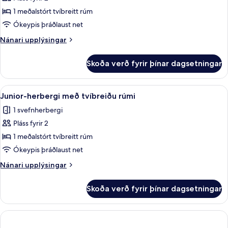
fyrir
Comfort-
1 meðalstórt tvíbreitt rúm
herbergi
Ókeypis þráðlaust net
Nánari
Nánari upplýsingar
upplýsingar
fyrir
Skoða verð fyrir þínar dagsetningar
Comfort-
herbergi
Skoða
Junior-herbergi með tvíbreiðu rúmi | 
11
Junior-herbergi með tvíbreiðu rúmi
allar
1 svefnherbergi
myndir
Pláss fyrir 2
fyrir
Junior-
1 meðalstórt tvíbreitt rúm
herbergi
Ókeypis þráðlaust net
með
Nánari
Nánari upplýsingar
tvíbreiðu
upplýsingar
rúmi
fyrir
Skoða verð fyrir þínar dagsetningar
Junior-
herbergi
með
tvíbreiðu