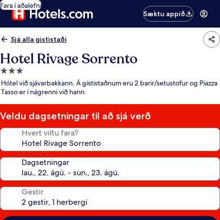
Fara í aðalefni
Sæktu appið
Sjá alla gististaði
Hotel Rivage Sorrento
3.0
stjörnu
Hótel við sjávarbakkann. Á gististaðnum eru 2 barir/setustofur og Piazza
gististaður
Tasso er í nágrenni við hann.
Veldu dagsetningar til að sjá verð
Hvert viltu fara?
Dagsetningar
Gestir