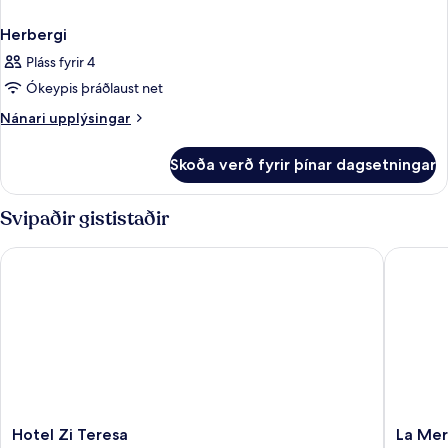
Herbergi
Pláss fyrir 4
Ókeypis þráðlaust net
Nánari
Nánari upplýsingar
upplýsingar
fyrir
Skoða verð fyrir þínar dagsetningar
Herbergi
Svipaðir gististaðir
Hotel Zi Teresa
La Merid
Hotel
La
Hotel Zi Teresa
La Mer