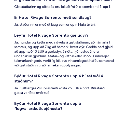
Gististaðurinn og aðstaða eru lokuð frá 9. desember til 1. apríl.
Er Hotel Rivage Sorrento með sundlaug?
Já, staðurinn er með útilaug sem er opin hluta úr ári.
Leyfir Hotel Rivage Sorrento gæludýr?
Já, hundar og kettir mega dvelja á gististaðnum, að hámarki 1
samtals, og upp að 7 kg að hámarki hvert dýr. Greiða þarf gjald
að upphæð 10 EUR á gæludýr, á nótt. Þjónustudýr eru
undanskilin gjöldum. Matar- og vatnsskálar í boði. Einhverjar
takmarkanir gætu verið í gildi, svo vinsamlegast hafðu samband
við gististaðinn til að fá frekari upplýsingar.
Býður Hotel Rivage Sorrento upp á bílastæði á
staðnum?
Já. Sjálfsafgreiðslubílastæði kosta 25 EUR á nótt. Bílastæði
gætu verið takmörkuð.
Býður Hotel Rivage Sorrento upp á
flugvallarskutluþjónustu?