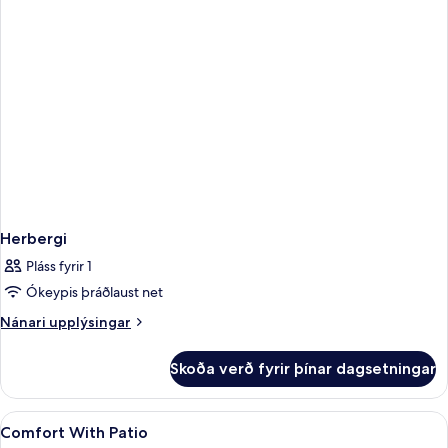
rúmi
Herbergi
Pláss fyrir 1
Ókeypis þráðlaust net
Nánari
Nánari upplýsingar
upplýsingar
fyrir
Skoða verð fyrir þínar dagsetningar
Herbergi
Skoða
Rúmföt af bestu gerð, dúnsængur, míní
10
Comfort With Patio
allar