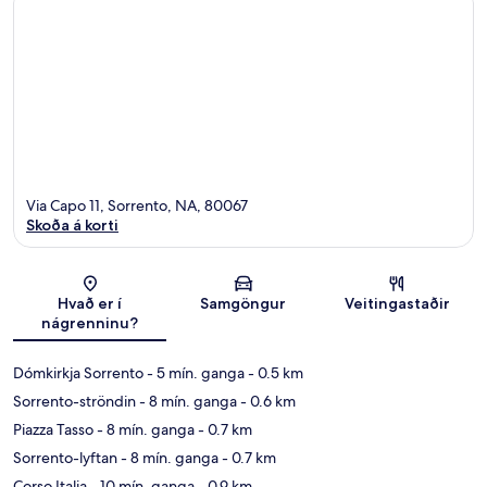
Via Capo 11, Sorrento, NA, 80067
Skoða á korti
Kort
Hvað er í
Samgöngur
Veitingastaðir
nágrenninu?
Dómkirkja Sorrento
- 5 mín. ganga
- 0.5 km
Sorrento-ströndin
- 8 mín. ganga
- 0.6 km
Piazza Tasso
- 8 mín. ganga
- 0.7 km
Sorrento-lyftan
- 8 mín. ganga
- 0.7 km
Corso Italia
- 10 mín. ganga
- 0.9 km