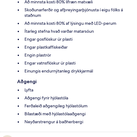
Að minnsta kosti 80% lífræn matvæli
Skoðunarferðir og afþreyingarþjónusta í eigu fólks á
staðnum
Að minnsta kosti 80% af lýsingu með LED-perum
Ítarleg stefna hvað varðar matarsóun
Engar gosflöskur úr plasti
Engar plastkaffiskeiðar
Engin plaströr
Engar vatnsflöskur úr plasti
Einungis endurnýtanleg drykkjarmál
Aðgengi
Lyfta
Aðgengi fyrir hjólastóla
Ferðaleið aðgengileg hjólastólum
Bílastæði með hjólastólaaðgengi
Neyðarstrengur á baðherbergi