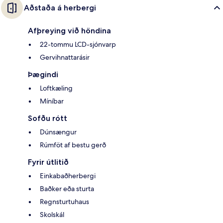
Aðstaða á herbergi
Afþreying við höndina
22-tommu LCD-sjónvarp
Gervihnattarásir
Þægindi
Loftkæling
Míníbar
Sofðu rótt
Dúnsængur
Rúmföt af bestu gerð
Fyrir útlitið
Einkabaðherbergi
Baðker eða sturta
Regnsturtuhaus
Skolskál