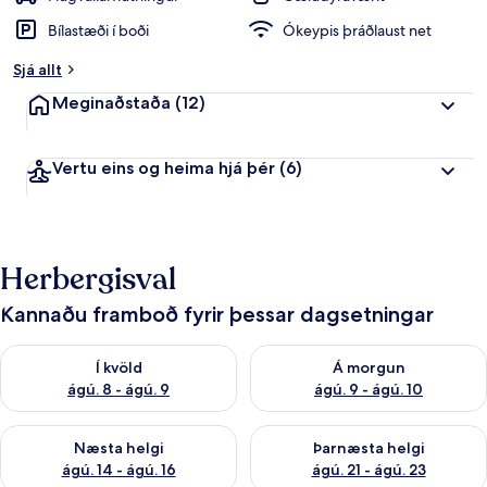
Bílastæði í boði
Ókeypis þráðlaust net
Sjá allt
Meginaðstaða
(12)
Vertu eins og heima hjá þér
(6)
Herbergisval
Kannaðu framboð fyrir þessar dagsetningar
Athuga framboð í kvöld ágú. 8 - ágú. 9
Athuga framboð á morgun ágú.
Í kvöld
Á morgun
ágú. 8 - ágú. 9
ágú. 9 - ágú. 10
Athuga framboð næstu helgi ágú. 14 - ágú. 16
Athuga framboð þarnæstu helg
Næsta helgi
Þarnæsta helgi
ágú. 14 - ágú. 16
ágú. 21 - ágú. 23