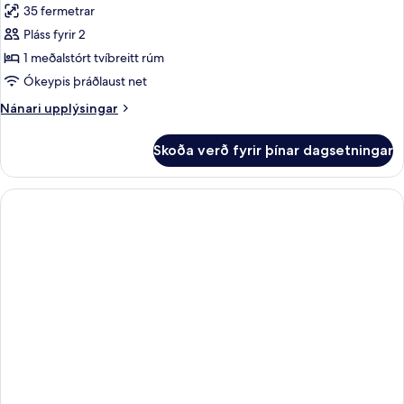
35 fermetrar
myndir
Pláss fyrir 2
fyrir
Comfort
1 meðalstórt tvíbreitt rúm
With
Ókeypis þráðlaust net
Patio
Nánari
Nánari upplýsingar
upplýsingar
fyrir
Skoða verð fyrir þínar dagsetningar
Comfort
With
Patio