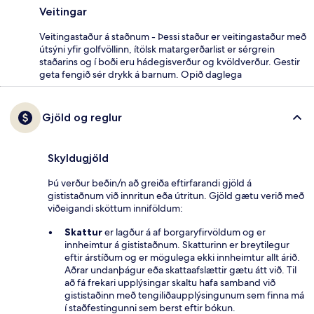
Veitingar
Veitingastaður á staðnum - Þessi staður er veitingastaður með
útsýni yfir golfvöllinn, ítölsk matargerðarlist er sérgrein
staðarins og í boði eru hádegisverður og kvöldverður. Gestir
geta fengið sér drykk á barnum. Opið daglega
Gjöld og reglur
Skyldugjöld
Þú verður beðin/n að greiða eftirfarandi gjöld á
gististaðnum við innritun eða útritun. Gjöld gætu verið með
viðeigandi sköttum inniföldum:
Skattur
er lagður á af borgaryfirvöldum og er
innheimtur á gististaðnum. Skatturinn er breytilegur
eftir árstíðum og er mögulega ekki innheimtur allt árið.
Aðrar undanþágur eða skattaafslættir gætu átt við. Til
að fá frekari upplýsingar skaltu hafa samband við
gististaðinn með tengiliðaupplýsingunum sem finna má
í staðfestingunni sem berst eftir bókun.