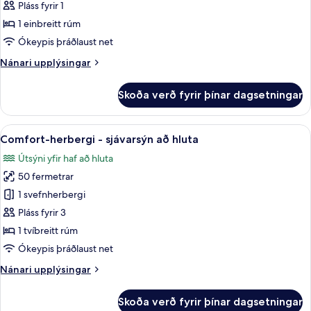
herbergi
Pláss fyrir 1
1 einbreitt rúm
Ókeypis þráðlaust net
Nánari
Nánari upplýsingar
upplýsingar
fyrir
Skoða verð fyrir þínar dagsetningar
herbergi
Skoða
Comfort-herbergi - sjávarsýn að hluta
3
Comfort-herbergi - sjávarsýn að hluta
allar
Útsýni yfir haf að hluta
myndir
50 fermetrar
fyrir
Comfort-
1 svefnherbergi
herbergi
Pláss fyrir 3
-
1 tvíbreitt rúm
sjávarsýn
Ókeypis þráðlaust net
að
Nánari
Nánari upplýsingar
hluta
upplýsingar
fyrir
Skoða verð fyrir þínar dagsetningar
Comfort-