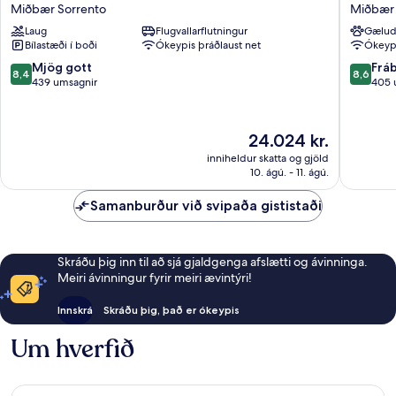
Zi
Meridia
Miðbær Sorrento
Miðbær 
Teresa
Miðbær
Laug
Flugvallarflutningur
Gælud
Miðbær
Sorrent
Bílastæði í boði
Ókeypis þráðlaust net
Ókeypi
Sorrento
8.4
8.6
Mjög gott
Frá
8,4
8,6
af
af
439 umsagnir
405 
10,
10,
Mjög
Frábært
gott,
405
Verðið
24.024 kr.
439
umsagni
er
inniheldur skatta og gjöld
umsagnir
24.024 kr.
10. ágú. - 11. ágú.
Samanburður við svipaða gististaði
Skráðu þig inn til að sjá gjaldgenga afslætti og ávinninga.
Meiri ávinningur fyrir meiri ævintýri!
Innskrá
Skráðu þig, það er ókeypis
Um hverfið