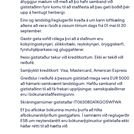
áhyggjur mælum við með að þú hafir samband við
gististaðinn fyrir komu til að staðfesta að þau geti boðið þér
upp á hentugt herbergi.
Eins og landslög/reglugerðir kveða á um kann loftkæling
aðeins að vera í boði á vissum tímum dags frá 01 maí til 30
september.
Gestir geta sofið rólega því að á staðnum eru
kolsýringsskynjari, slökkvitæki, reykskynjari, öryggiskerfi,
fyrstuhjálparkassi og gluggahlerar.
Þessi gististaður tekur við kreditkortum. Ekki er tekið við
reiðufé.
Samþykkt kreditkort: Visa, Mastercard, American Express
Greiðslur í reiðufé á þessum gististað mega vera EUR 5000
að hámarki samkvæmt landslögum. Hafðu samband við
gististaðinn til að fá frekari upplýsingar, samskipaleiðirnar
eru í bókunarstaðfestingunni.
Skráningarnúmer gististaðar IT063080A1KGO5WFWA
Ef þú afbókar bókunina muntu þurfa að hlíta
afbókunarskilyrðum gestgjafans. Í samræmi við reglugerðir
ESB um neytendarétt eru bókunarþjónustur gististaða ekki
háðar rétti til að hætta við.