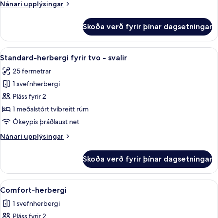
Nánari
Nánari upplýsingar
útsýni
upplýsingar
yfir
fyrir
Skoða verð fyrir þínar dagsetningar
garð
Standard-
herbergi
fyrir
Skoða
Rúmföt af bestu gerð, dúnsængur, míní
3
tvo
Standard-herbergi fyrir tvo - svalir
allar
-
25 fermetrar
útsýni
myndir
yfir
1 svefnherbergi
fyrir
garð
Standard-
Pláss fyrir 2
herbergi
1 meðalstórt tvíbreitt rúm
fyrir
Ókeypis þráðlaust net
tvo
Nánari
Nánari upplýsingar
-
upplýsingar
svalir
fyrir
Skoða verð fyrir þínar dagsetningar
Standard-
herbergi
fyrir
Skoða
Comfort-herbergi | Rúmföt af bestu ge
9
tvo
Comfort-herbergi
allar
-
1 svefnherbergi
svalir
myndir
Pláss fyrir 2