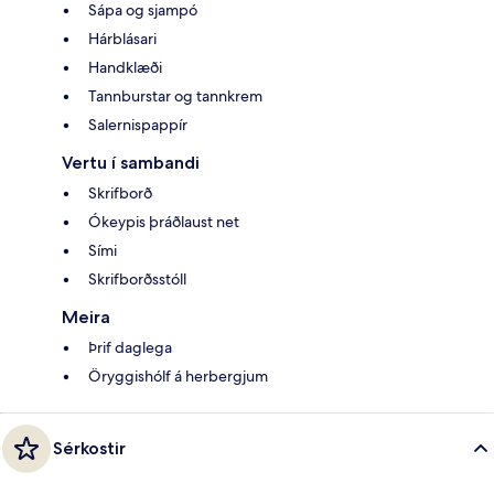
Sápa og sjampó
Hárblásari
Handklæði
Tannburstar og tannkrem
Salernispappír
Vertu í sambandi
Skrifborð
Ókeypis þráðlaust net
Sími
Skrifborðsstóll
Meira
Þrif daglega
Öryggishólf á herbergjum
Sérkostir