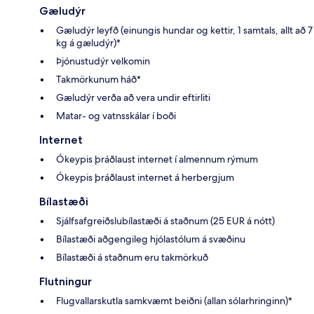
Gæludýr
Gæludýr leyfð (einungis hundar og kettir, 1 samtals, allt að 7
kg á gæludýr)*
Þjónustudýr velkomin
Takmörkunum háð*
Gæludýr verða að vera undir eftirliti
Matar- og vatnsskálar í boði
Internet
Ókeypis þráðlaust internet í almennum rýmum
Ókeypis þráðlaust internet á herbergjum
Bílastæði
Sjálfsafgreiðslubílastæði á staðnum (25 EUR á nótt)
Bílastæði aðgengileg hjólastólum á svæðinu
Bílastæði á staðnum eru takmörkuð
Flutningur
Flugvallarskutla samkvæmt beiðni (allan sólarhringinn)*