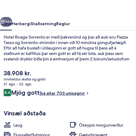
rra
Næsta
70+
Yfirlit
Herbergi
Staðsetning
Reglur
Hotel Rivage Sorrento er með þakverönd og þar að auki eru Piazza
Tasso og Sorrento-ströndin í innan við 10 mínútna göngufjarlægð.
Eftir að hafa buslað í útilauginni er gott að hugsa til þess að á
staðnum er kaffihús þar sem gott er að fá sér bita, auk þess sem
svalandi drykkir bíða þín á einhverjum af þeim 2 börum/setustofum
sem standa til boða. Á staðnum eru einnig bar við
sundlaugarbakkann, skyndibitastaður/sælkeraverslun og verönd.
Núverandi
38.908 kr.
Hjálpsamt starfsfólk og morgunverðurinn eru meðal helstu kosta
verð
inniheldur skatta og gjöld
gististaðarins að mati ferðamanna sem hafa heimsótt hann.
er
21. ágú. - 22. ágú.
Útilaug sem er opin hluta úr ári
38.908 kr.
Umsagnir
Mjög gott
8,4
Sjá allar 703 umsagnir
8,4 af 10
Vinsæl aðstaða
Laug
Ókeypis morgunverður
Flugvallarflutningur
Gæludýravænt