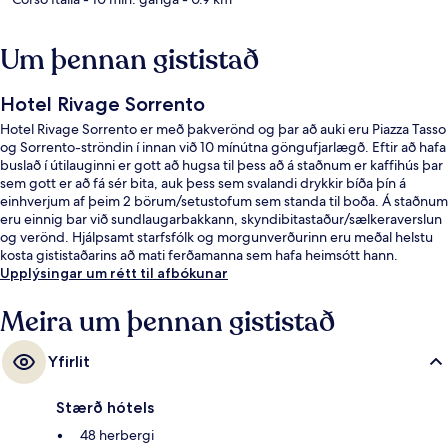
Um þennan gististað
Hotel Rivage Sorrento
Hotel Rivage Sorrento er með þakverönd og þar að auki eru Piazza Tasso
og Sorrento-ströndin í innan við 10 mínútna göngufjarlægð. Eftir að hafa
buslað í útilauginni er gott að hugsa til þess að á staðnum er kaffihús þar
sem gott er að fá sér bita, auk þess sem svalandi drykkir bíða þín á
einhverjum af þeim 2 börum/setustofum sem standa til boða. Á staðnum
eru einnig bar við sundlaugarbakkann, skyndibitastaður/sælkeraverslun
og verönd. Hjálpsamt starfsfólk og morgunverðurinn eru meðal helstu
kosta gististaðarins að mati ferðamanna sem hafa heimsótt hann.
Upplýsingar um rétt til afbókunar
Meira um þennan gististað
Yfirlit
Stærð hótels
48 herbergi