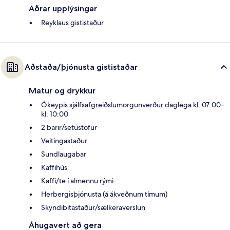
Aðrar upplýsingar
Reyklaus gististaður
Aðstaða/þjónusta gististaðar
Matur og drykkur
Ókeypis sjálfsafgreiðslumorgunverður daglega kl. 07:00–
kl. 10:00
2 barir/setustofur
Veitingastaður
Sundlaugabar
Kaffihús
Kaffi/te í almennu rými
Herbergisþjónusta (á ákveðnum tímum)
Skyndibitastaður/sælkeraverslun
Áhugavert að gera