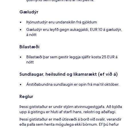
Gæludýr
Þjónustudýr eru undanskilin frá gjöldum
Gæludýr eru leyfð gegn aukagjaldi, EUR 10 á gæludýr,
á nótt
Bílastæði
Bílastæði þar sem gestir leggja sjálfir kosta 25 EUR á
nótt
Sundlaugar, heilsulind og líkamsrækt (ef við á)
Árstíðabundna sundlaugin er opin frá maí til október.
Reglur
Þessi gististaður er undir stjórn atvinnugestgjafa. Að bjóða
upp á gistingu er hluti af starfi hans, rekstri og aðalfagi.
Þessi gististaður er með útisvæði á borð við svalir, verandir
eða palla sem henta mögulega ekki börnum. Ef þú hefur