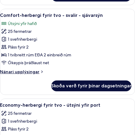
herbergi
-
Skoða
Comfort-herbergi fyrir tvo - svalir - 
4
sjávarsýn
Comfort-herbergi fyrir tvo - svalir - sjávarsýn
allar
að
Útsýni yfir hafið
hluta
myndir
25 fermetrar
fyrir
Comfort-
1 svefnherbergi
herbergi
Pláss fyrir 2
fyrir
1 tvíbreitt rúm EÐA 2 einbreið rúm
tvo
Ókeypis þráðlaust net
-
Nánari
Nánari upplýsingar
svalir
upplýsingar
-
fyrir
Skoða verð fyrir þínar dagsetningar
sjávarsýn
Comfort-
herbergi
fyrir
Skoða
Rúmföt af bestu gerð, dúnsængur, míní
5
tvo
Economy-herbergi fyrir tvo - útsýni yfir port
allar
-
25 fermetrar
svalir
myndir
-
1 svefnherbergi
fyrir
sjávarsýn
Economy-
Pláss fyrir 2