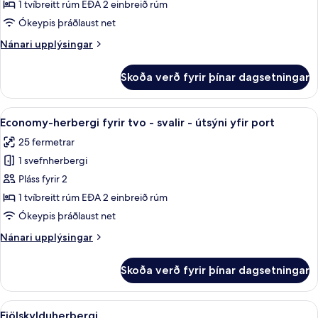
herbergi
1 tvíbreitt rúm EÐA 2 einbreið rúm
fyrir
Ókeypis þráðlaust net
tvo
Nánari
Nánari upplýsingar
-
upplýsingar
útsýni
fyrir
Skoða verð fyrir þínar dagsetningar
Economy-
yfir
herbergi
port
fyrir
Skoða
Rúmföt af bestu gerð, dúnsængur, míní
5
tvo
Economy-herbergi fyrir tvo - svalir - útsýni yfir port
allar
-
25 fermetrar
útsýni
myndir
yfir
1 svefnherbergi
fyrir
port
Economy-
Pláss fyrir 2
herbergi
1 tvíbreitt rúm EÐA 2 einbreið rúm
fyrir
Ókeypis þráðlaust net
tvo
Nánari
Nánari upplýsingar
-
upplýsingar
svalir
fyrir
Skoða verð fyrir þínar dagsetningar
Economy-
-
herbergi
útsýni
fyrir
Skoða
Fjölskylduherbergi | Rúmföt af bestu 
yfir
6
tvo
Fjölskylduherbergi