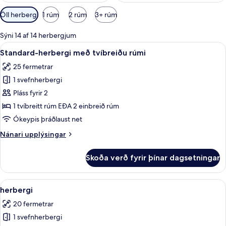
Síur
Öll herbergi
1 rúm
2 rúm
3+ rúm
í
boði
Sýni 14 af 14 herbergjum
fyrir
Skoða
Rúmföt af bestu gerð, dúnsængur, míní
2
Standard-herbergi með tvíbreiðu rúmi
herbergi
allar
25 fermetrar
myndir
1 svefnherbergi
fyrir
Standard-
Pláss fyrir 2
herbergi
1 tvíbreitt rúm EÐA 2 einbreið rúm
með
Ókeypis þráðlaust net
tvíbreiðu
Nánari
Nánari upplýsingar
rúmi
upplýsingar
fyrir
Skoða verð fyrir þínar dagsetningar
Standard-
herbergi
með
Skoða
herbergi | Rúmföt af bestu gerð, dúns
3
tvíbreiðu
herbergi
allar
rúmi
20 fermetrar
myndir
1 svefnherbergi
fyrir