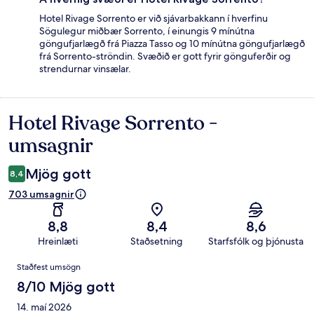
Hotel Rivage Sorrento er við sjávarbakkann í hverfinu
Sögulegur miðbær Sorrento, í einungis 9 mínútna
göngufjarlægð frá Piazza Tasso og 10 mínútna göngufjarlægð
frá Sorrento-ströndin. Svæðið er gott fyrir gönguferðir og
strendurnar vinsælar.
Hotel Rivage Sorrento -
Umsagnir
umsagnir
Mjög gott
8,4
703 umsagnir
8,8
8,4
8,6
Hreinlæti
Staðsetning
Starfsfólk og þjónusta
Umsagnir
Staðfest umsögn
8/10 Mjög gott
14. maí 2026