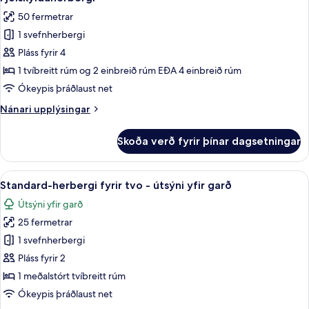
allar
port
-
50 fermetrar
svalir
myndir
-
1 svefnherbergi
fyrir
útsýni
Fjölskylduherbergi
Pláss fyrir 4
yfir
port
1 tvíbreitt rúm og 2 einbreið rúm EÐA 4 einbreið rúm
Ókeypis þráðlaust net
Nánari
Nánari upplýsingar
upplýsingar
fyrir
Skoða verð fyrir þínar dagsetningar
Fjölskylduherbergi
Skoða
Rúmföt af bestu gerð, dúnsængur, míní
4
Standard-herbergi fyrir tvo - útsýni yfir garð
allar
Útsýni yfir garð
myndir
25 fermetrar
fyrir
Standard-
1 svefnherbergi
herbergi
Pláss fyrir 2
fyrir
1 meðalstórt tvíbreitt rúm
tvo
Ókeypis þráðlaust net
-