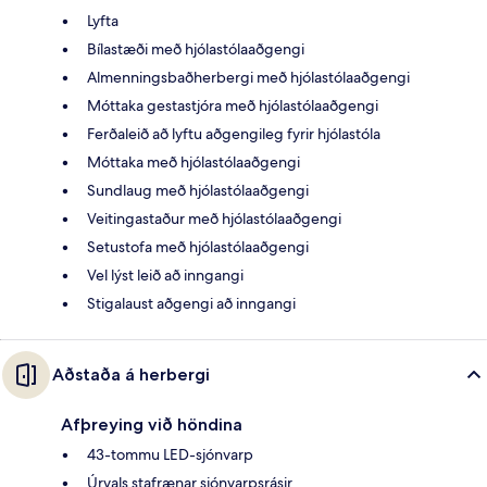
Lyfta
Bílastæði með hjólastólaaðgengi
Almenningsbaðherbergi með hjólastólaaðgengi
Móttaka gestastjóra með hjólastólaaðgengi
Ferðaleið að lyftu aðgengileg fyrir hjólastóla
Móttaka með hjólastólaaðgengi
Sundlaug með hjólastólaaðgengi
Veitingastaður með hjólastólaaðgengi
Setustofa með hjólastólaaðgengi
Vel lýst leið að inngangi
Stigalaust aðgengi að inngangi
Aðstaða á herbergi
Afþreying við höndina
43-tommu LED-sjónvarp
Úrvals stafrænar sjónvarpsrásir