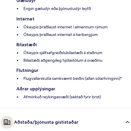
Gæludýr
Engin gæludýr eða þjónustudýr leyfð
Internet
Ókeypis þráðlaust internet í almennum rýmum
Ókeypis þráðlaust internet á herbergjum
Bílastæði
Ókeypis sjálfsafgreiðslubílastæði á staðnum
Bílastæði aðgengileg hjólastólum á svæðinu
Flutningur
Flugvallarskutla samkvæmt beiðni (allan sólarhringinn)*
Aðrar upplýsingar
Afmörkuð reykingasvæði (sektað fyrir brot)
Aðstaða/þjónusta gististaðar