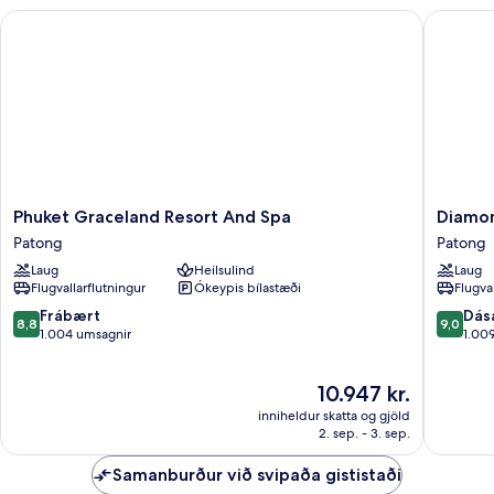
Phuket Graceland Resort And Spa
Diamond 
Phuket
Diamon
Phuket Graceland Resort And Spa
Diamon
Graceland
Cliff
Patong
Patong
Resort
Resort
Laug
Heilsulind
Laug
And
&
Flugvallarflutningur
Ókeypis bílastæði
Flugva
Spa
Spa,
Patong
Patong
8.8
9.0
Frábært
Dás
8,8
9,0
Beach
af
af
1.004 umsagnir
1.00
Patong
10,
10,
Frábært,
Dásamle
Verðið
10.947 kr.
1.004
1.009
er
umsagnir
umsagni
inniheldur skatta og gjöld
10.947 kr.
2. sep. - 3. sep.
Samanburður við svipaða gististaði