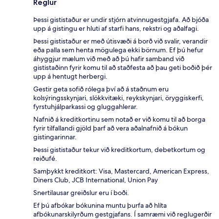
Reglur
Þessi gististaður er undir stjórn atvinnugestgjafa. Að bjóða
upp á gistingu er hluti af starfi hans, rekstri og aðalfagi.
Þessi gististaður er með útisvæði á borð við svalir, verandir
eða palla sem henta mögulega ekki börnum. Ef þú hefur
áhyggjur mælum við með að þú hafir samband við
gististaðinn fyrir komu til að staðfesta að þau geti boðið þér
upp á hentugt herbergi.
Gestir geta sofið rólega því að á staðnum eru
kolsýringsskynjari, slökkvitæki, reykskynjari, öryggiskerfi,
fyrstuhjálparkassi og gluggahlerar.
Nafnið á kreditkortinu sem notað er við komu til að borga
fyrir tilfallandi gjöld þarf að vera aðalnafnið á bókun
gistingarinnar.
Þessi gististaður tekur við kreditkortum, debetkortum og
reiðufé.
Samþykkt kreditkort: Visa, Mastercard, American Express,
Diners Club, JCB International, Union Pay
Snertilausar greiðslur eru í boði.
Ef þú afbókar bókunina muntu þurfa að hlíta
afbókunarskilyrðum gestgjafans. Í samræmi við reglugerðir