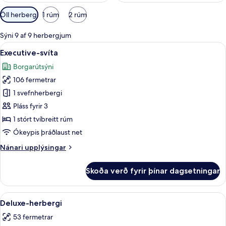
Síur
Öll herbergi
1 rúm
2 rúm
í
boði
Sýni 9 af 9 herbergjum
fyrir
Skoða
Executive-svíta | Öryggishólf í herberg
8
Executive-svíta
herbergi
allar
Borgarútsýni
myndir
106 fermetrar
fyrir
Executive-
1 svefnherbergi
svíta
Pláss fyrir 3
1 stórt tvíbreitt rúm
Ókeypis þráðlaust net
Nánari
Nánari upplýsingar
upplýsingar
fyrir
Skoða verð fyrir þínar dagsetningar
Executive-
svíta
Skoða
Deluxe-herbergi | Öryggishólf í herber
7
Deluxe-herbergi
allar
53 fermetrar
myndir