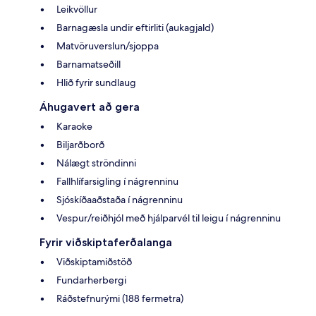
Leikvöllur
Barnagæsla undir eftirliti (aukagjald)
Matvöruverslun/sjoppa
Barnamatseðill
Hlið fyrir sundlaug
Áhugavert að gera
Karaoke
Biljarðborð
Nálægt ströndinni
Fallhlífarsigling í nágrenninu
Sjóskíðaaðstaða í nágrenninu
Vespur/reiðhjól með hjálparvél til leigu í nágrenninu
Fyrir viðskiptaferðalanga
Viðskiptamiðstöð
Fundarherbergi
Ráðstefnurými (188 fermetra)