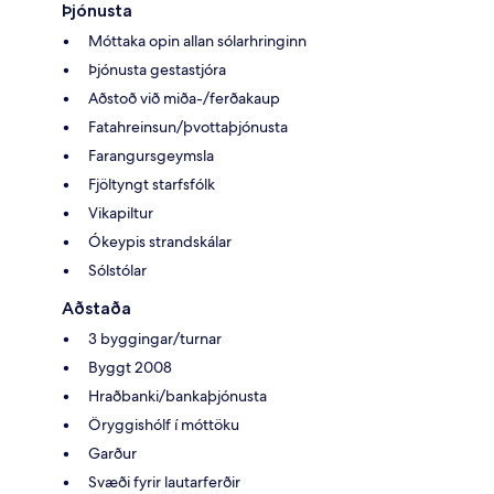
Þjónusta
Móttaka opin allan sólarhringinn
Þjónusta gestastjóra
Aðstoð við miða-/ferðakaup
Fatahreinsun/þvottaþjónusta
Farangursgeymsla
Fjöltyngt starfsfólk
Vikapiltur
Ókeypis strandskálar
Sólstólar
Aðstaða
3 byggingar/turnar
Byggt 2008
Hraðbanki/bankaþjónusta
Öryggishólf í móttöku
Garður
Svæði fyrir lautarferðir