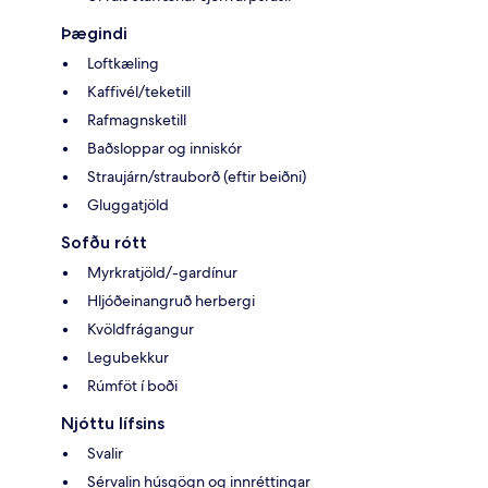
Þægindi
Loftkæling
Kaffivél/teketill
Rafmagnsketill
Baðsloppar og inniskór
Straujárn/strauborð (eftir beiðni)
Gluggatjöld
Sofðu rótt
Myrkratjöld/-gardínur
Hljóðeinangruð herbergi
Kvöldfrágangur
Legubekkur
Rúmföt í boði
Njóttu lífsins
Svalir
Sérvalin húsgögn og innréttingar