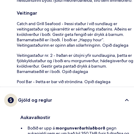
heilsulindinni býðst fjöldi meðferðarleiða, svo sem ilmmeðferð.
Veitingar
Catch and Grill Seafood - Þessi staður í við sundlaug er
veitingastaður og sjávarréttir er sérhæfing staðarins. Aðeins er
kvöldverður í boði. Gestir geta fengið sér drykk á barnum.
Barnamatseðill er í boði. Í boði er „Happy hour“.
Veitingastaðurinn er opinn allan sólarhringinn. Opið daglega
Veitingastaður nr. 2 - Þaðan er útsýni yfir sundlaugina, þetta er
fjölskyldustaður og í boði eru morgunverður, hádegisverður og
kvöldverður. Gestir geta pantað drykk á barnum.
Barnamatseðill er í boði. Opið daglega
Pool Bar - Þetta er bar við ströndina. Opið daglega
Gjöld og reglur
Aukavalkostir
Boðið er upp á
morgunverðarhlaðborð
gegn
aukagjaldi sem er um það bil 350 THB fyrir fullorðna og