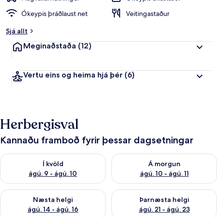
Ókeypis þráðlaust net
Veitingastaður
Sjá allt
Meginaðstaða
(12)
Vertu eins og heima hjá þér
(6)
Herbergisval
Kannaðu framboð fyrir þessar dagsetningar
Athuga framboð í kvöld ágú. 9 - ágú. 10
Athuga framboð á morgun ágú.
Í kvöld
Á morgun
ágú. 9 - ágú. 10
ágú. 10 - ágú. 11
Athuga framboð næstu helgi ágú. 14 - ágú. 16
Athuga framboð þarnæstu helg
Næsta helgi
Þarnæsta helgi
ágú. 14 - ágú. 16
ágú. 21 - ágú. 23