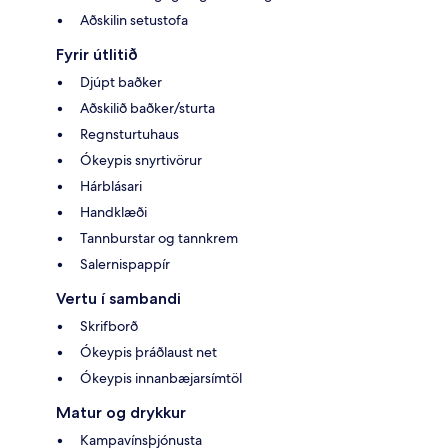
Aðskilin setustofa
Fyrir útlitið
Djúpt baðker
Aðskilið baðker/sturta
Regnsturtuhaus
Ókeypis snyrtivörur
Hárblásari
Handklæði
Tannburstar og tannkrem
Salernispappír
Vertu í sambandi
Skrifborð
Ókeypis þráðlaust net
Ókeypis innanbæjarsímtöl
Matur og drykkur
Kampavínsþjónusta