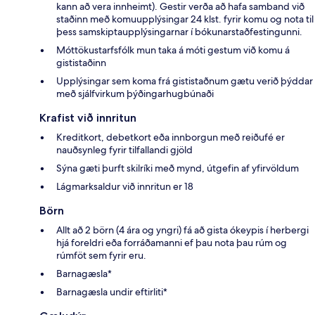
kann að vera innheimt). Gestir verða að hafa samband við
staðinn með komuupplýsingar 24 klst. fyrir komu og nota til
þess samskiptaupplýsingarnar í bókunarstaðfestingunni.
Móttökustarfsfólk mun taka á móti gestum við komu á
gististaðinn
Upplýsingar sem koma frá gististaðnum gætu verið þýddar
með sjálfvirkum þýðingarhugbúnaði
Krafist við innritun
Kreditkort, debetkort eða innborgun með reiðufé er
nauðsynleg fyrir tilfallandi gjöld
Sýna gæti þurft skilríki með mynd, útgefin af yfirvöldum
Lágmarksaldur við innritun er 18
Börn
Allt að 2 börn (4 ára og yngri) fá að gista ókeypis í herbergi
hjá foreldri eða forráðamanni ef þau nota þau rúm og
rúmföt sem fyrir eru.
Barnagæsla*
Barnagæsla undir eftirliti*