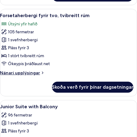
svíta
-
Skoða
Forsetaherbergi fyrir tvo, tvíbreitt rú
9
1
Forsetaherbergi fyrir tvo, tvíbreitt rúm
allar
stórt
Útsýni yfir hafið
tvíbreitt
myndir
rúm
105 fermetrar
fyrir
Forsetaherbergi
1 svefnherbergi
fyrir
Pláss fyrir 3
tvo,
1 stórt tvíbreitt rúm
tvíbreitt
Ókeypis þráðlaust net
rúm
Nánari
Nánari upplýsingar
upplýsingar
fyrir
Skoða verð fyrir þínar dagsetningar
Forsetaherbergi
fyrir
tvo,
Skoða
Junior Suite with Balcony | Stofa | 
6
tvíbreitt
Junior Suite with Balcony
allar
rúm
96 fermetrar
myndir
1 svefnherbergi
fyrir
Junior
Pláss fyrir 3