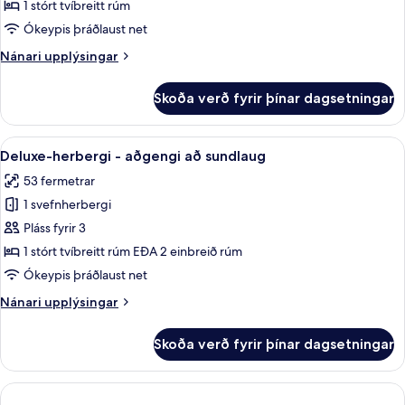
Suite
1 stórt tvíbreitt rúm
with
Ókeypis þráðlaust net
Balcony
Nánari
Nánari upplýsingar
upplýsingar
fyrir
Skoða verð fyrir þínar dagsetningar
Junior
Suite
with
Skoða
Deluxe-herbergi - aðgengi að sundlaug 
8
Balcony
Deluxe-herbergi - aðgengi að sundlaug
allar
53 fermetrar
myndir
1 svefnherbergi
fyrir
Deluxe-
Pláss fyrir 3
herbergi
1 stórt tvíbreitt rúm EÐA 2 einbreið rúm
-
Ókeypis þráðlaust net
aðgengi
Nánari
Nánari upplýsingar
að
upplýsingar
sundlaug
fyrir
Skoða verð fyrir þínar dagsetningar
Deluxe-
herbergi
-
aðgengi