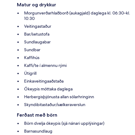
Matur og drykkur
Morgunverðarhlaðborð (aukagjald) daglega kl. 06:30–kl.
10:30
Veitingastaður
Bar/setustofa
Sundlaugabar
Sundbar
Kaffihús
Kaffi/te í almennu rými
Útigrill
Einkaveitingaaðstaða
Ókeypis móttaka daglega
Herbergisþjónusta allan sólarhringinn
Skyndibitastaður/sælkeraverslun
Ferðast með börn
Börn dvelja ókeypis (sjá nánari upplýsingar)
Barnasundlaug