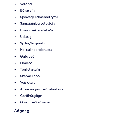
Verönd
Bókasafn
Sjónvarp í almennu rými
Sameiginleg setustofa
Líkamsræktaraðstaða
Útilaug
Spila-/leikjasalur
Heilsulindarþjónusta
Gufubað
Eimbað
Tónlistarsafn
Skápar í boði
Veislusalur
Afþreyingarsvæði utanhúss
Garðhúsgögn
Gönguleið að vatni
Aðgengi