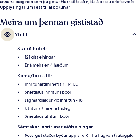
annarra þæginda sem þú getur hlakkað til að njóta á þessu orlofssvæði
fyrir vandláta eru bar við sundlaugarbakkann, líkamsræktaraðstaða og
Upplýsingar um rétt til afbókunar
gufubað. Aðrir gestir hafa sagt að meðal helstu kosta gististaðarins sé
hjálpsamt starfsfólk.
Meira um þennan gististað
Yfirlit
Stærð hótels
121 gistieiningar
Er á meira en 4 hæðum
Koma/brottför
Innritunartími hefst kl. 14:00
Snertilaus innritun í boði
Lágmarksaldur við innritun - 18
Útritunartími er á hádegi
Snertilaus útritun í boði
Sérstakar innritunarleiðbeiningar
Þessi gististaður býður upp á ferðir frá flugvelli (aukagjald