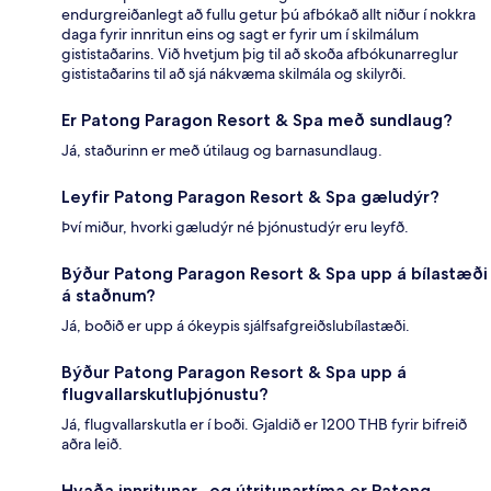
endurgreiðanlegt að fullu getur þú afbókað allt niður í nokkra
daga fyrir innritun eins og sagt er fyrir um í skilmálum
gististaðarins. Við hvetjum þig til að skoða afbókunarreglur
gististaðarins til að sjá nákvæma skilmála og skilyrði.
Er Patong Paragon Resort & Spa með sundlaug?
Já, staðurinn er með útilaug og barnasundlaug.
Leyfir Patong Paragon Resort & Spa gæludýr?
Því miður, hvorki gæludýr né þjónustudýr eru leyfð.
Býður Patong Paragon Resort & Spa upp á bílastæði
á staðnum?
Já, boðið er upp á ókeypis sjálfsafgreiðslubílastæði.
Býður Patong Paragon Resort & Spa upp á
flugvallarskutluþjónustu?
Já, flugvallarskutla er í boði. Gjaldið er 1200 THB fyrir bifreið
aðra leið.
Hvaða innritunar- og útritunartíma er Patong