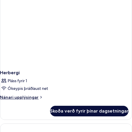
Herbergi
Pláss fyrir 1
Ókeypis þráðlaust net
Nánari
Nánari upplýsingar
upplýsingar
fyrir
Skoða verð fyrir þínar dagsetningar
Herbergi