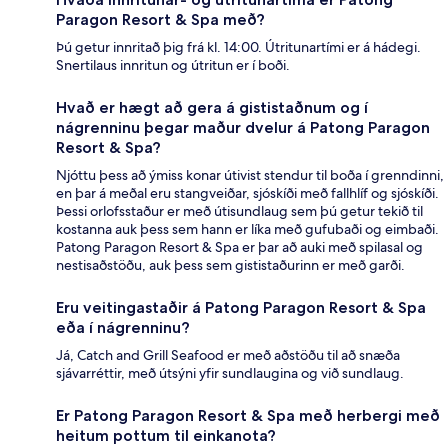
Paragon Resort & Spa með?
Þú getur innritað þig frá kl. 14:00. Útritunartími er á hádegi.
Snertilaus innritun og útritun er í boði.
Hvað er hægt að gera á gististaðnum og í
nágrenninu þegar maður dvelur á Patong Paragon
Resort & Spa?
Njóttu þess að ýmiss konar útivist stendur til boða í grenndinni,
en þar á meðal eru stangveiðar, sjóskíði með fallhlíf og sjóskíði.
Þessi orlofsstaður er með útisundlaug sem þú getur tekið til
kostanna auk þess sem hann er líka með gufubaði og eimbaði.
Patong Paragon Resort & Spa er þar að auki með spilasal og
nestisaðstöðu, auk þess sem gististaðurinn er með garði.
Eru veitingastaðir á Patong Paragon Resort & Spa
eða í nágrenninu?
Já, Catch and Grill Seafood er með aðstöðu til að snæða
sjávarréttir, með útsýni yfir sundlaugina og við sundlaug.
Er Patong Paragon Resort & Spa með herbergi með
heitum pottum til einkanota?