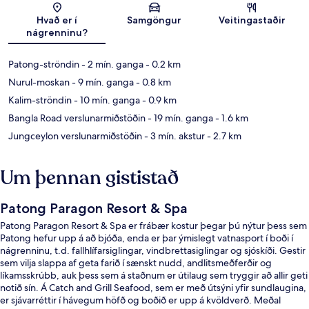
Kort
Hvað er í
Samgöngur
Veitingastaðir
nágrenninu?
Patong-ströndin
- 2 mín. ganga
- 0.2 km
Nurul-moskan
- 9 mín. ganga
- 0.8 km
Kalim-ströndin
- 10 mín. ganga
- 0.9 km
Bangla Road verslunarmiðstöðin
- 19 mín. ganga
- 1.6 km
Jungceylon verslunarmiðstöðin
- 3 mín. akstur
- 2.7 km
Um þennan gististað
Patong Paragon Resort & Spa
Patong Paragon Resort & Spa er frábær kostur þegar þú nýtur þess sem
Patong hefur upp á að bjóða, enda er þar ýmislegt vatnasport í boði í
nágrenninu, t.d. fallhlífarsiglingar, vindbrettasiglingar og sjóskíði. Gestir
sem vilja slappa af geta farið í sænskt nudd, andlitsmeðferðir og
líkamsskrúbb, auk þess sem á staðnum er útilaug sem tryggir að allir geti
notið sín. Á Catch and Grill Seafood, sem er með útsýni yfir sundlaugina,
er sjávarréttir í hávegum höfð og boðið er upp á kvöldverð. Meðal