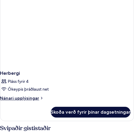
Herbergi
Pláss fyrir 4
Ókeypis þráðlaust net
Nánari
Nánari upplýsingar
upplýsingar
fyrir
Skoða verð fyrir þínar dagsetningar
Herbergi
Svipaðir gististaðir