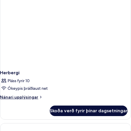
að
sundlaug
Herbergi
Pláss fyrir 10
Ókeypis þráðlaust net
Nánari
Nánari upplýsingar
upplýsingar
fyrir
Skoða verð fyrir þínar dagsetningar
Herbergi