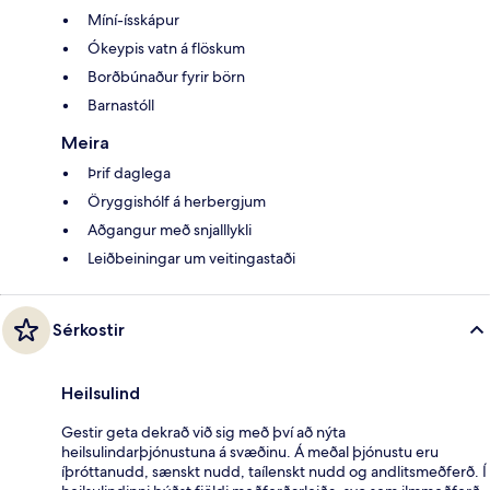
Míní-ísskápur
Ókeypis vatn á flöskum
Borðbúnaður fyrir börn
Barnastóll
Meira
Þrif daglega
Öryggishólf á herbergjum
Aðgangur með snjalllykli
Leiðbeiningar um veitingastaði
Sérkostir
Heilsulind
Gestir geta dekrað við sig með því að nýta
heilsulindarþjónustuna á svæðinu. Á meðal þjónustu eru
íþróttanudd, sænskt nudd, taílenskt nudd og andlitsmeðferð. Í