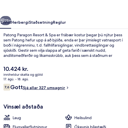
Spa
rra
Næsta
75+
Yfirlit
Herbergi
Staðsetning
Reglur
Patong Paragon Resort & Spa er frábær kostur þegar þú nýtur þess
sem Patong hefur upp á að bjóða, enda er þar ýmislegt vatnasport í
boði í nágrenninu, t.d. fallhlífarsiglingar, vindbrettasiglingar og
sjóskíði. Gestir sem vilja slappa af geta farið í sænskt nudd,
andlitsmeðferðir og líkamsskrúbb, auk þess sem á staðnum er
útilaug sem tryggir að allir geti notið sín. Á Catch and Grill Seafood,
sem er með útsýni yfir sundlaugina, er sjávarréttir í hávegum höfð og
Núverandi
10.424 kr.
boðið er upp á kvöldverð. Meðal annarra þæginda sem þú getur
verð
inniheldur skatta og gjöld
hlakkað til að njóta á þessu orlofssvæði fyrir vandláta eru bar við
er
17. ágú. - 18. ágú.
sundlaugarbakkann, líkamsræktaraðstaða og gufubað. Aðrir gestir
Útilaug, ókeypis strandskálar, sólstólar
10.424 kr.
Umsagnir
hafa sagt að meðal helstu kosta gististaðarins sé hjálpsamt starfsfólk.
Gott
7,6
Sjá allar 327 umsagnir
7,6 af 10
Vinsæl aðstaða
Laug
Heilsulind
Flugvallarflutningur
Ókeypis bílastæði