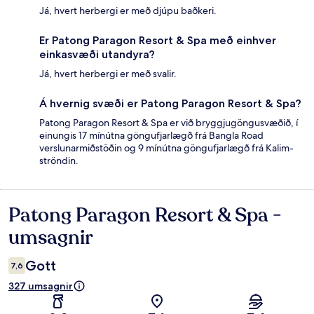
Já, hvert herbergi er með djúpu baðkeri.
Er Patong Paragon Resort & Spa með einhver
einkasvæði utandyra?
Já, hvert herbergi er með svalir.
Á hvernig svæði er Patong Paragon Resort & Spa?
Patong Paragon Resort & Spa er við bryggjugöngusvæðið, í
einungis 17 mínútna göngufjarlægð frá Bangla Road
verslunarmiðstöðin og 9 mínútna göngufjarlægð frá Kalim-
ströndin.
Patong Paragon Resort & Spa -
Umsagnir
umsagnir
Gott
7,6
327 umsagnir