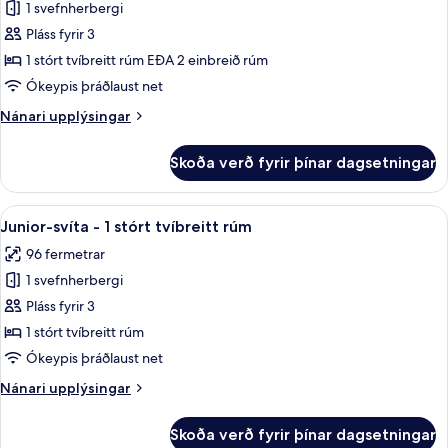
1 svefnherbergi
fyrir
Deluxe-
Pláss fyrir 3
herbergi
1 stórt tvíbreitt rúm EÐA 2 einbreið rúm
Ókeypis þráðlaust net
Nánari
Nánari upplýsingar
upplýsingar
fyrir
Skoða verð fyrir þínar dagsetningar
Deluxe-
herbergi
Skoða
Borðhald á herbergi eingöngu
7
Junior-svíta - 1 stórt tvíbreitt rúm
allar
96 fermetrar
myndir
1 svefnherbergi
fyrir
Junior-
Pláss fyrir 3
svíta
1 stórt tvíbreitt rúm
-
Ókeypis þráðlaust net
1
Nánari
Nánari upplýsingar
stórt
upplýsingar
tvíbreitt
fyrir
Skoða verð fyrir þínar dagsetningar
Junior-
rúm