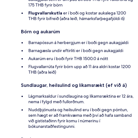
175 THB fyrir börn
Flugvallarskutla
er í boði og kostar aukalega 1200
THB fyrir bifreið (aðra leið, hámarksfarþegafjöldi 6)
Börn og aukarúm
Barnapössun á herbergjum er í boði gegn aukagjaldi
Barnagæsla undir eftirliti er í boði gegn aukagjaldi
Aukarúm eru í boði fyrir THB 1500.0 á nótt
Flugvallarrúta fyrir börn upp að 11 ára aldri kostar 1200
THB (aðra leið)
Sundlaugar, heilsulind og líkamsrækt (ef við á)
Lágmarksaldur í sundlaugina og líkamsræktina er 12 ára,
nema í fylgd með fullorðnum.
Nuddþjónusta og heilsulind eru í boði gegn pöntun,
sem hægt er að framkvæma með því að hafa samband
við gististaðinn fyrir komu í númerinu í
bókunarstaðfestingunni.