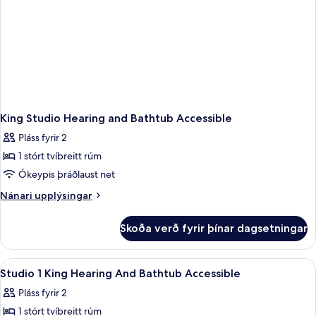
King Studio Hearing and Bathtub Accessible
Pláss fyrir 2
1 stórt tvíbreitt rúm
Ókeypis þráðlaust net
Nánari
Nánari upplýsingar
upplýsingar
fyrir
Skoða verð fyrir þínar dagsetningar
King
Studio
Hearing
Skoða
Rúmföt af bestu gerð, dúnsængur, r
6
and
Studio 1 King Hearing And Bathtub Accessible
allar
Bathtub
Pláss fyrir 2
Accessible
myndir
1 stórt tvíbreitt rúm
fyrir