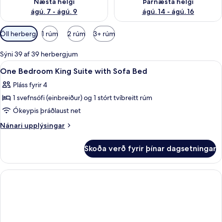
Næsta helgi
Þarnæsta helgi
ágú. 7 - ágú. 9
ágú. 14 - ágú. 16
Síur
Öll herbergi
1 rúm
2 rúm
3+ rúm
í
boði
Sýni 39 af 39 herbergjum
fyrir
Skoða
Rúmföt af bestu gerð, dúnsængur, r
6
One Bedroom King Suite with Sofa Bed
herbergi
allar
Pláss fyrir 4
myndir
1 svefnsófi (einbreiður) og 1 stórt tvíbreitt rúm
fyrir
One
Ókeypis þráðlaust net
Bedroom
Nánari
Nánari upplýsingar
King
upplýsingar
fyrir
Suite
Skoða verð fyrir þínar dagsetningar
One
with
Bedroom
Sofa
King
Bed
Suite
with
Sofa
Bed