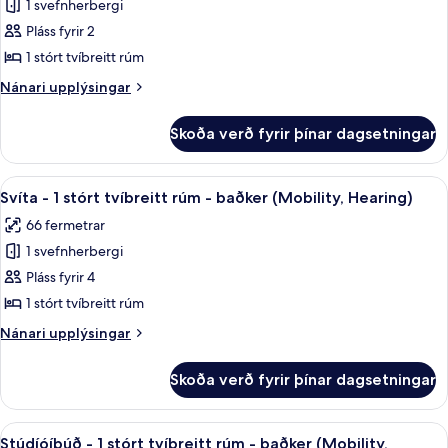
1 svefnherbergi
Stúdíóíbúð
Pláss fyrir 2
-
1
1 stórt tvíbreitt rúm
stórt
Nánari
Nánari upplýsingar
tvíbreitt
upplýsingar
fyrir
rúm
Skoða verð fyrir þínar dagsetningar
Stúdíóíbúð
-
-
baðker
1
Skoða
Rúmföt af bestu gerð, dúnsængur, r
7
(Mobility,
stórt
Svíta - 1 stórt tvíbreitt rúm - baðker (Mobility, Hearing)
allar
tvíbreitt
Hearing)
66 fermetrar
rúm
myndir
-
1 svefnherbergi
fyrir
baðker
Svíta
Pláss fyrir 4
(Mobility,
-
Hearing)
1 stórt tvíbreitt rúm
1
Nánari
Nánari upplýsingar
stórt
upplýsingar
tvíbreitt
fyrir
Skoða verð fyrir þínar dagsetningar
Svíta
rúm
-
-
1
Skoða
Rúmföt af bestu gerð, dúnsængur, r
baðker
7
stórt
Stúdíóíbúð - 1 stórt tvíbreitt rúm - baðker (Mobility,