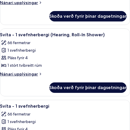
1
Nánari
Nánari upplýsingar
stórt
upplýsingar
tvíbreitt
fyrir
Skoða verð fyrir þínar dagsetningar
Svíta
rúm
-
-
1
Skoða
Rúmföt af bestu gerð, dúnsængur, r
baðker
7
stórt
Svíta - 1 svefnherbergi (Hearing, Roll-In Shower)
allar
tvíbreitt
(Mobility,
66 fermetrar
rúm
myndir
Hearing)
-
1 svefnherbergi
fyrir
baðker
Svíta
Pláss fyrir 4
(Mobility,
-
Hearing)
1 stórt tvíbreitt rúm
1
Nánari
Nánari upplýsingar
svefnherbergi
upplýsingar
(Hearing,
fyrir
Skoða verð fyrir þínar dagsetningar
Svíta
Roll-
-
In
1
Skoða
Rúmföt af bestu gerð, dúnsængur, r
Shower)
7
svefnherbergi
Svíta - 1 svefnherbergi
allar
(Hearing,
66 fermetrar
Roll-
myndir
In
1 svefnherbergi
fyrir
Shower)
Svíta
Pláss fyrir 4