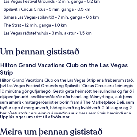
Las Vegas Festival Grounds
- 2 mín. ganga
- 0.2 km
Spilavíti í Circus Circus
- 5 mín. ganga
- 0.5 km
Sahara Las Vegas-spilavítið
- 7 mín. ganga
- 0.6 km
The Strat
- 12 mín. ganga
- 1.0 km
Las Vegas ráðstefnuhús
- 3 mín. akstur
- 1.5 km
Um þennan gististað
Hilton Grand Vacations Club on the Las Vegas
Strip
Hilton Grand Vacations Club on the Las Vegas Strip er á frábærum stað,
því Las Vegas Festival Grounds og Spilavíti í Circus Circus eru í einungis
10 mínútna göngufjarlægð. Gestir geta heimsótt heilsulindina og farið í
djúpvefjanudd, andlitsmeðferðir eða hand- og fótsnyrtingu, auk þess
sem amerísk matargerðarlist er borin fram á The Marketplace Deli, sem
býður upp á morgunverð, hádegisverð og kvöldverð. 2 útilaugar og 2
barir/setustofur eru einnig á svæðinu auk þess sem ýmis þægindi er á
Upplýsingar um rétt til afbókunar
herbergjunum. Þar á meðal eru ísskápar og örbylgjuofnar. Ferðamenn
sem hafa dvalið á staðnum hafa verið mjög ánægðir en meðal þess sem
Meira um þennan gististað
þeir nefna sem sérstaka kosti eru sundlaugin og þægileg rúm. Það er
ekki langt að fara til að komast í almenningssamgöngur: SAHARA Las