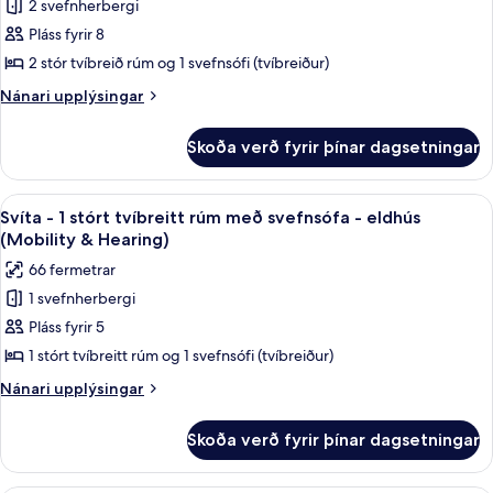
með
2 svefnherbergi
fyrir
-
svefnsófa
Svíta
Pláss fyrir 8
-
eldhús
-
gott
2 stór tvíbreið rúm og 1 svefnsófi (tvíbreiður)
aðgengi
2
Nánari
Nánari upplýsingar
-
svefnherbergi
upplýsingar
eldhús
-
fyrir
Skoða verð fyrir þínar dagsetningar
Svíta
eldhús
-
2
Skoða
Rúmföt af bestu gerð, dúnsængur, r
11
svefnherbergi
Svíta - 1 stórt tvíbreitt rúm með svefnsófa - eldhús
allar
-
(Mobility & Hearing)
eldhús
myndir
66 fermetrar
fyrir
1 svefnherbergi
Svíta
Pláss fyrir 5
-
1
1 stórt tvíbreitt rúm og 1 svefnsófi (tvíbreiður)
stórt
Nánari
Nánari upplýsingar
tvíbreitt
upplýsingar
fyrir
rúm
Skoða verð fyrir þínar dagsetningar
Svíta
með
-
svefnsófa
1