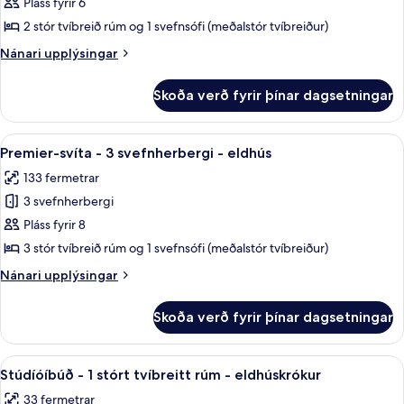
Pláss fyrir 6
-
gott
aðgengi
2
2 stór tvíbreið rúm og 1 svefnsófi (meðalstór tvíbreiður)
(Hearing)
svefnherbergi
Nánari
Nánari upplýsingar
-
upplýsingar
fyrir
gott
Skoða verð fyrir þínar dagsetningar
Svíta
aðgengi
-
-
2
Skoða
Rúmföt af bestu gerð, dúnsængur, r
8
eldhús
svefnherbergi
Premier-svíta - 3 svefnherbergi - eldhús
allar
-
(Mobility
133 fermetrar
gott
myndir
&
aðgengi
3 svefnherbergi
fyrir
Hearing)
-
Premier-
Pláss fyrir 8
eldhús
svíta
(Mobility
3 stór tvíbreið rúm og 1 svefnsófi (meðalstór tvíbreiður)
&
-
Nánari
Nánari upplýsingar
Hearing)
3
upplýsingar
svefnherbergi
fyrir
Skoða verð fyrir þínar dagsetningar
Premier-
-
svíta
eldhús
-
Skoða
Rúmföt af bestu gerð, dúnsængur, r
9
3
Stúdíóíbúð - 1 stórt tvíbreitt rúm - eldhúskrókur
allar
svefnherbergi
33 fermetrar
-