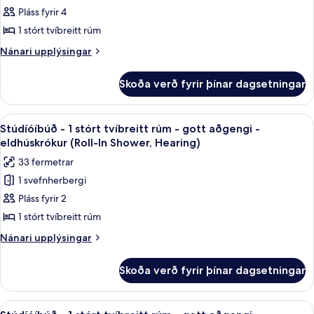
aðgengi
In
Pláss fyrir 4
-
-
Shower)
eldhúskrókur
1
1 stórt tvíbreitt rúm
(Roll-
stórt
Nánari
Nánari upplýsingar
In
tvíbreitt
upplýsingar
Shower)
fyrir
rúm
Skoða verð fyrir þínar dagsetningar
Svíta
-
-
gott
1
Skoða
Rúmföt af bestu gerð, dúnsængur, r
7
aðgengi
stórt
Stúdíóíbúð - 1 stórt tvíbreitt rúm - gott aðgengi -
allar
tvíbreitt
-
eldhúskrókur (Roll-In Shower, Hearing)
rúm
myndir
eldhús
33 fermetrar
-
fyrir
(Roll-
gott
1 svefnherbergi
Stúdíóíbúð
aðgengi
in
Pláss fyrir 2
-
-
Shower)
eldhús
1
1 stórt tvíbreitt rúm
(Roll-
stórt
Nánari
Nánari upplýsingar
in
tvíbreitt
upplýsingar
Shower)
fyrir
rúm
Skoða verð fyrir þínar dagsetningar
Stúdíóíbúð
-
-
gott
1
Skoða
Rúmföt af bestu gerð, dúnsængur, r
8
stórt