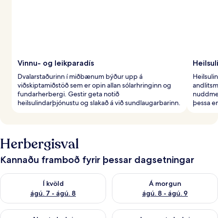
Vinnu- og leikparadís
Heilsu
Dvalarstaðurinn í miðbænum býður upp á
Heilsuli
viðskiptamiðstöð sem er opin allan sólarhringinn og
andlits
fundarherbergi. Gestir geta notið
nuddmeð
heilsulindarþjónustu og slakað á við sundlaugarbarinn.
þessa e
Herbergisval
Kannaðu framboð fyrir þessar dagsetningar
Athuga framboð í kvöld ágú. 7 - ágú. 8
Athuga framboð á morgun ágú.
Í kvöld
Á morgun
ágú. 7 - ágú. 8
ágú. 8 - ágú. 9
Athuga framboð næstu helgi ágú. 7 - ágú. 9
Athuga framboð þarnæstu helgi