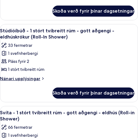
tvíbreitt
upplýsingar
Hearing)
fyrir
rúm
Skoða verð fyrir þínar dagsetningar
Stúdíóíbúð
-
-
gott
1
Skoða
Rúmföt af bestu gerð, dúnsængur, r
7
aðgengi
stórt
Stúdíóíbúð - 1 stórt tvíbreitt rúm - gott aðgengi -
allar
tvíbreitt
-
eldhúskrókur (Roll-In Shower)
rúm
myndir
eldhúskrókur
33 fermetrar
-
fyrir
gott
1 svefnherbergi
Stúdíóíbúð
aðgengi
Pláss fyrir 2
-
-
eldhúskrókur
1
1 stórt tvíbreitt rúm
stórt
Nánari
Nánari upplýsingar
tvíbreitt
upplýsingar
fyrir
rúm
Skoða verð fyrir þínar dagsetningar
Stúdíóíbúð
-
-
gott
1
Skoða
Rúmföt af bestu gerð, dúnsængur, r
9
aðgengi
stórt
Svíta - 1 stórt tvíbreitt rúm - gott aðgengi - eldhús (Roll-in
allar
tvíbreitt
-
Shower)
rúm
myndir
eldhúskrókur
66 fermetrar
-
fyrir
(Roll-
gott
1 svefnherbergi
Svíta