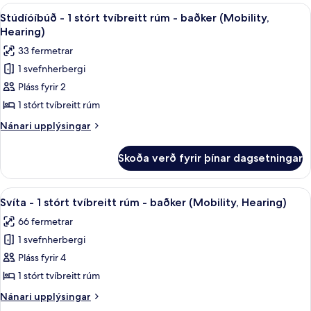
baðker
1
Skoða
Rúmföt af bestu gerð, dúnsængur, r
6
(Mobility,
stórt
Stúdíóíbúð - 1 stórt tvíbreitt rúm - baðker (Mobility,
allar
tvíbreitt
Hearing)
Hearing)
rúm
myndir
33 fermetrar
-
fyrir
baðker
1 svefnherbergi
Stúdíóíbúð
(Mobility,
Pláss fyrir 2
-
Hearing)
1
1 stórt tvíbreitt rúm
stórt
Nánari
Nánari upplýsingar
tvíbreitt
upplýsingar
fyrir
rúm
Skoða verð fyrir þínar dagsetningar
Stúdíóíbúð
-
-
baðker
1
Skoða
Rúmföt af bestu gerð, dúnsængur, r
9
(Mobility,
stórt
Svíta - 1 stórt tvíbreitt rúm - baðker (Mobility, Hearing)
allar
tvíbreitt
Hearing)
66 fermetrar
rúm
myndir
-
1 svefnherbergi
fyrir
baðker
Svíta
Pláss fyrir 4
(Mobility,
-
Hearing)
1 stórt tvíbreitt rúm
1
Nánari
Nánari upplýsingar
stórt
upplýsingar