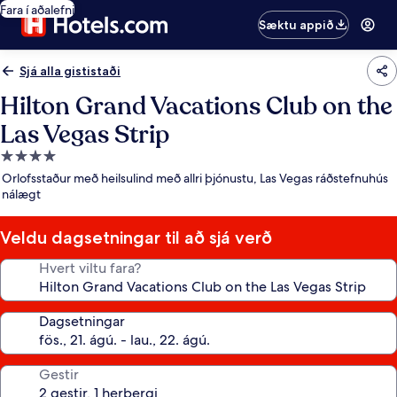
Fara í aðalefni
Sæktu appið
Sjá alla gististaði
Hilton Grand Vacations Club on the
Las Vegas Strip
4.0
stjörnu
Orlofsstaður með heilsulind með allri þjónustu, Las Vegas ráðstefnuhús
gististaður
nálægt
Veldu dagsetningar til að sjá verð
Hvert viltu fara?
Dagsetningar
Gestir