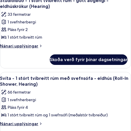
aðgengi
Stúdíóíbúð - 1 stórt tvíbreitt rúm - gott aðgengi -
allar
tvíbreitt
-
eldhúskrókur (Hearing)
rúm
myndir
eldhúskrókur
33 fermetrar
-
fyrir
(Roll-
gott
1 svefnherbergi
Stúdíóíbúð
aðgengi
In
Pláss fyrir 2
-
-
Shower,
eldhúskrókur
1
1 stórt tvíbreitt rúm
Hearing)
(Roll-
stórt
Nánari
Nánari upplýsingar
In
tvíbreitt
upplýsingar
Shower,
fyrir
rúm
Hearing)
Skoða verð fyrir þínar dagsetningar
Stúdíóíbúð
-
-
gott
1
Skoða
Rúmföt af bestu gerð, dúnsængur, r
9
aðgengi
stórt
Svíta - 1 stórt tvíbreitt rúm með svefnsófa - eldhús (Roll-In
allar
tvíbreitt
-
Shower, Hearing)
rúm
myndir
eldhúskrókur
66 fermetrar
-
fyrir
(Hearing)
gott
1 svefnherbergi
Svíta
aðgengi
Pláss fyrir 4
-
-
eldhúskrókur
1
1 stórt tvíbreitt rúm og 1 svefnsófi (meðalstór tvíbreiður)
(Hearing)
stórt
Nánari
Nánari upplýsingar
tvíbreitt
upplýsingar