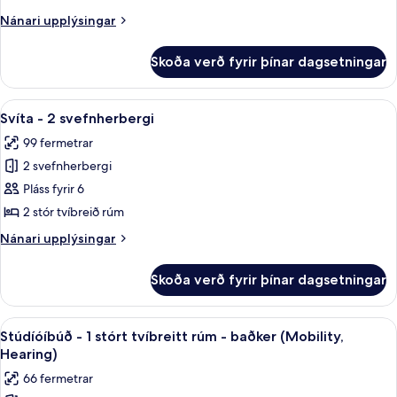
1
Nánari
Nánari upplýsingar
svefnherbergi
upplýsingar
fyrir
Skoða verð fyrir þínar dagsetningar
Svíta
-
1
Skoða
Rúmföt af bestu gerð, dúnsængur, r
10
svefnherbergi
Svíta - 2 svefnherbergi
allar
99 fermetrar
myndir
2 svefnherbergi
fyrir
Svíta
Pláss fyrir 6
-
2 stór tvíbreið rúm
2
Nánari
Nánari upplýsingar
svefnherbergi
upplýsingar
fyrir
Skoða verð fyrir þínar dagsetningar
Svíta
-
2
Skoða
Rúmföt af bestu gerð, dúnsængur, r
6
svefnherbergi
Stúdíóíbúð - 1 stórt tvíbreitt rúm - baðker (Mobility,
allar
Hearing)
myndir
66 fermetrar
fyrir