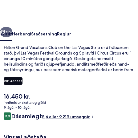
Club
on
the
rra
Næsta
Las
79+
Yfirlit
Herbergi
Staðsetning
Reglur
Vegas
Hilton Grand Vacations Club on the Las Vegas Strip er á frábærum
Strip
stað, því Las Vegas Festival Grounds og Spilavíti í Circus Circus eru í
einungis 10 mínútna göngufjarlægð. Gestir geta heimsótt
heilsulindina og farið í djúpvefjanudd, andlitsmeðferðir eða hand-
og fótsnyrtingu, auk þess sem amerísk matargerðarlist er borin fram
á The Marketplace Deli, sem býður upp á morgunverð, hádegisverð
og kvöldverð. 2 útilaugar og 2 barir/setustofur eru einnig á svæðinu
VIP Access
auk þess sem ýmis þægindi er á herbergjunum. Þar á meðal eru
ísskápar og örbylgjuofnar. Ferðamenn sem hafa dvalið á staðnum
Núverandi
16.450 kr.
hafa verið mjög ánægðir en meðal þess sem þeir nefna sem sérstaka
Framhlið gististaðar – að kvöld-/nætu
verð
kosti eru sundlaugin og þægileg rúm. Það er ekki langt að fara til að
inniheldur skatta og gjöld
er
9. ágú. - 10. ágú.
komast í almenningssamgöngur: SAHARA Las Vegas Monorail
16.450 kr.
lestarstöðin er í 10 mínútna göngufjarlægð.
Umsagnir
Dásamlegt
9,0
Sjá allar 9.219 umsagnir
9,0 af 10
Vinsæl aðstaða