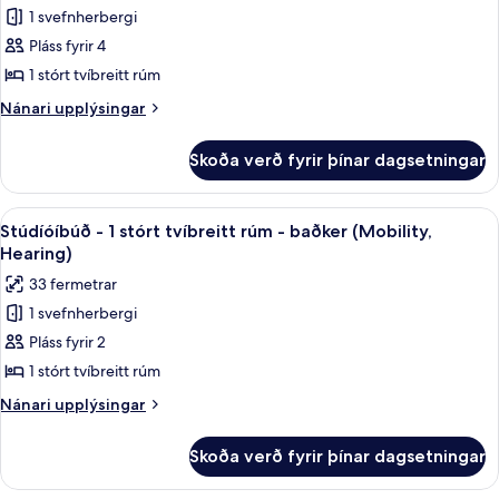
1 svefnherbergi
fyrir
Svíta
Pláss fyrir 4
-
1 stórt tvíbreitt rúm
1
Nánari
Nánari upplýsingar
svefnherbergi
upplýsingar
fyrir
Skoða verð fyrir þínar dagsetningar
Svíta
-
1
Skoða
Rúmföt af bestu gerð, dúnsængur, r
6
svefnherbergi
Stúdíóíbúð - 1 stórt tvíbreitt rúm - baðker (Mobility,
allar
Hearing)
myndir
33 fermetrar
fyrir
1 svefnherbergi
Stúdíóíbúð
Pláss fyrir 2
-
1
1 stórt tvíbreitt rúm
stórt
Nánari
Nánari upplýsingar
tvíbreitt
upplýsingar
fyrir
rúm
Skoða verð fyrir þínar dagsetningar
Stúdíóíbúð
-
-