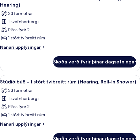
allar
tvíbreitt
(Mobility,
Hearing)
rúm
myndir
Hearing)
33 fermetrar
-
fyrir
baðker
1 svefnherbergi
Stúdíóíbúð
(Mobility,
Pláss fyrir 2
-
Hearing)
1
1 stórt tvíbreitt rúm
stórt
Nánari
Nánari upplýsingar
tvíbreitt
upplýsingar
fyrir
rúm
Skoða verð fyrir þínar dagsetningar
Stúdíóíbúð
-
-
baðker
1
Skoða
Rúmföt af bestu gerð, dúnsængur, r
6
(Mobility,
stórt
Stúdíóíbúð - 1 stórt tvíbreitt rúm (Hearing, Roll-In Shower)
allar
tvíbreitt
Hearing)
33 fermetrar
rúm
myndir
-
1 svefnherbergi
fyrir
baðker
Stúdíóíbúð
Pláss fyrir 2
(Mobility,
-
Hearing)
1 stórt tvíbreitt rúm
1
Nánari
Nánari upplýsingar
stórt
upplýsingar
tvíbreitt
fyrir
Skoða verð fyrir þínar dagsetningar