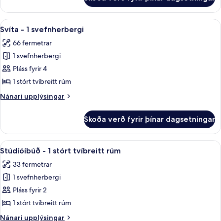
Stúdíóíbúð
rúm
-
(Hearing,
1
Skoða
Rúmföt af bestu gerð, dúnsængur, r
Roll-
7
stórt
Svíta - 1 svefnherbergi
allar
tvíbreitt
In
66 fermetrar
rúm
myndir
Shower)
(Hearing,
1 svefnherbergi
fyrir
Roll-
Svíta
Pláss fyrir 4
In
-
Shower)
1 stórt tvíbreitt rúm
1
Nánari
Nánari upplýsingar
svefnherbergi
upplýsingar
fyrir
Skoða verð fyrir þínar dagsetningar
Svíta
-
1
Skoða
Rúmföt af bestu gerð, dúnsængur, r
6
svefnherbergi
Stúdíóíbúð - 1 stórt tvíbreitt rúm
allar
33 fermetrar
myndir
1 svefnherbergi
fyrir
Stúdíóíbúð
Pláss fyrir 2
-
1 stórt tvíbreitt rúm
1
Nánari
Nánari upplýsingar