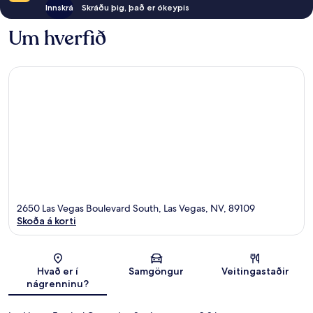
Innskrá
Skráðu þig, það er ókeypis
Um hverfið
2650 Las Vegas Boulevard South, Las Vegas, NV, 89109
Skoða á korti
Kort
Hvað er í
Samgöngur
Veitingastaðir
nágrenninu?