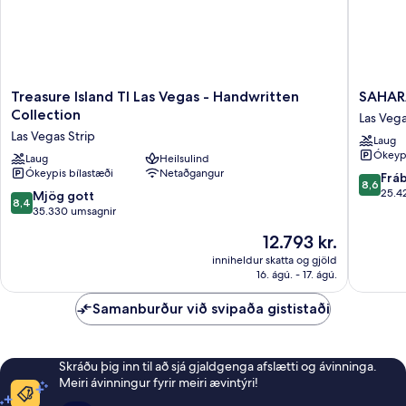
Treasure
SAHARA
Treasure Island TI Las Vegas - Handwritten
SAHAR
Island
Las
Collection
Las Vega
TI
Vegas
Las Vegas Strip
Laug
Las
Las
Ókeypi
Vegas
Laug
Heilsulind
Vegas
Ókeypis bílastæði
Netaðgangur
-
Strip
8.6
Frá
8,6
Handwritten
af
25.4
8.4
Mjög gott
8,4
Collection
10,
af
35.330 umsagnir
Las
Frábært
10,
Verðið
12.793 kr.
Vegas
25.429
Mjög
er
Strip
umsagni
gott,
inniheldur skatta og gjöld
12.793 kr.
16. ágú. - 17. ágú.
35.330
umsagnir
Samanburður við svipaða gististaði
Skráðu þig inn til að sjá gjaldgenga afslætti og ávinninga.
Meiri ávinningur fyrir meiri ævintýri!