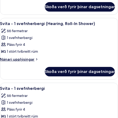
tvíbreitt
fyrir
Skoða verð fyrir þínar dagsetningar
Svíta
rúm
-
-
1
Skoða
Rúmföt af bestu gerð, dúnsængur, r
baðker
7
stórt
Svíta - 1 svefnherbergi (Hearing, Roll-In Shower)
allar
tvíbreitt
(Mobility,
66 fermetrar
rúm
myndir
Hearing)
-
1 svefnherbergi
fyrir
baðker
Svíta
Pláss fyrir 4
(Mobility,
-
Hearing)
1 stórt tvíbreitt rúm
1
Nánari
Nánari upplýsingar
svefnherbergi
upplýsingar
(Hearing,
fyrir
Skoða verð fyrir þínar dagsetningar
Svíta
Roll-
-
In
1
Skoða
Rúmföt af bestu gerð, dúnsængur, r
Shower)
7
svefnherbergi
Svíta - 1 svefnherbergi
allar
(Hearing,
66 fermetrar
Roll-
myndir
In
1 svefnherbergi
fyrir
Shower)
Svíta
Pláss fyrir 4
-
1 stórt tvíbreitt rúm