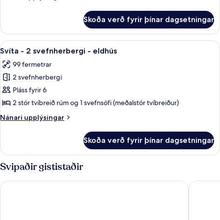
stórt
upplýsingar
tvíbreitt
fyrir
Skoða verð fyrir þínar dagsetningar
Stúdíóíbúð
rúm
-
1
Skoða
Rúmföt af bestu gerð, dúnsængur, r
12
stórt
Svíta - 2 svefnherbergi - eldhús
allar
tvíbreitt
99 fermetrar
rúm
myndir
2 svefnherbergi
fyrir
Svíta
Pláss fyrir 6
-
2 stór tvíbreið rúm og 1 svefnsófi (meðalstór tvíbreiður)
2
Nánari
Nánari upplýsingar
svefnherbergi
upplýsingar
-
fyrir
Skoða verð fyrir þínar dagsetningar
Svíta
eldhús
-
2
Svipaðir gististaðir
svefnherbergi
-
Treasure Island TI Las Vegas - Handwritten Collection
SAHARA 
eldhús