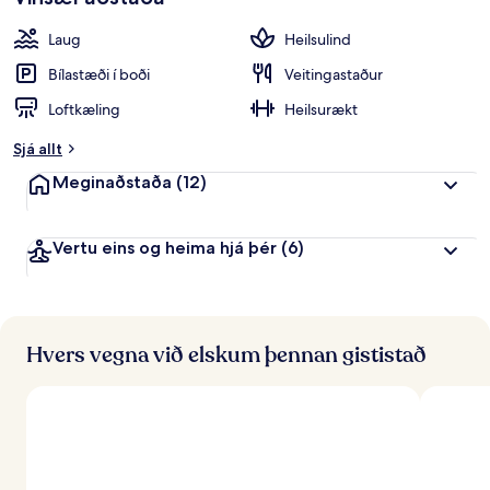
Laug
Heilsulind
Bílastæði í boði
Veitingastaður
Loftkæling
Heilsurækt
Sjá allt
Meginaðstaða
(12)
Vertu eins og heima hjá þér
(6)
Hvers vegna við elskum þennan gististað