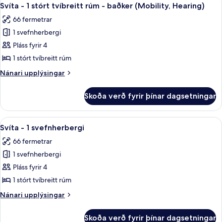
Skoða
7
svefnherbergi
Svíta - 1 stórt tvíbreitt rúm - baðker (Mobility, Hearing)
allar
-
66 fermetrar
eldhús
myndir
1 svefnherbergi
fyrir
Svíta
Pláss fyrir 4
-
1 stórt tvíbreitt rúm
1
Nánari
Nánari upplýsingar
stórt
upplýsingar
tvíbreitt
fyrir
Skoða verð fyrir þínar dagsetningar
Svíta
rúm
-
-
1
Skoða
49-tommu LCD-sjónvarp með kapalrás
baðker
7
stórt
Svíta - 1 svefnherbergi
allar
tvíbreitt
(Mobility,
66 fermetrar
rúm
myndir
Hearing)
-
1 svefnherbergi
fyrir
baðker
Svíta
Pláss fyrir 4
(Mobility,
-
Hearing)
1 stórt tvíbreitt rúm
1
Nánari
Nánari upplýsingar
svefnherbergi
upplýsingar
fyrir
Skoða verð fyrir þínar dagsetningar
Svíta