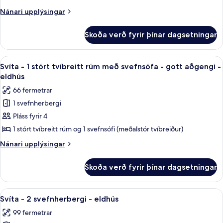
Studio
Nánari
Nánari upplýsingar
upplýsingar
1
fyrir
King
Skoða verð fyrir þínar dagsetningar
Studio
Hearing
1
And
King
Skoða
Rúmföt af bestu gerð, dúnsængur, r
11
Hearing
Bathtub
Svíta - 1 stórt tvíbreitt rúm með svefnsófa - gott aðgengi -
allar
And
eldhús
Accessible
Bathtub
myndir
66 fermetrar
Accessible
fyrir
1 svefnherbergi
Svíta
Pláss fyrir 4
-
1
1 stórt tvíbreitt rúm og 1 svefnsófi (meðalstór tvíbreiður)
stórt
Nánari
Nánari upplýsingar
tvíbreitt
upplýsingar
fyrir
rúm
Skoða verð fyrir þínar dagsetningar
Svíta
með
-
svefnsófa
1
Skoða
49-tommu LCD-sjónvarp með kapalrás
10
-
stórt
Svíta - 2 svefnherbergi - eldhús
allar
tvíbreitt
gott
99 fermetrar
rúm
myndir
aðgengi