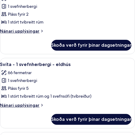
myndir
eldhús
1 svefnherbergi
fyrir
Stúdíóíbúð
Pláss fyrir 2
-
1 stórt tvíbreitt rúm
1
Nánari
Nánari upplýsingar
stórt
upplýsingar
tvíbreitt
fyrir
Skoða verð fyrir þínar dagsetningar
Stúdíóíbúð
rúm
-
-
1
Skoða
49-tommu LCD-sjónvarp með kapalrás
eldhúskrókur
10
stórt
Svíta - 1 svefnherbergi - eldhús
allar
tvíbreitt
66 fermetrar
rúm
myndir
-
1 svefnherbergi
fyrir
eldhúskrókur
Svíta
Pláss fyrir 5
-
1 stórt tvíbreitt rúm og 1 svefnsófi (tvíbreiður)
1
Nánari
Nánari upplýsingar
svefnherbergi
upplýsingar
-
fyrir
Skoða verð fyrir þínar dagsetningar
Svíta
eldhús
-
1
Rúmföt af bestu gerð, dúnsængur, r