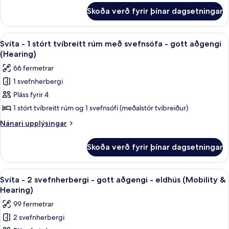
fyrir
rúm
Skoða verð fyrir þínar dagsetningar
Svíta
með
-
svefnsófa
1
Skoða
Rúmföt af bestu gerð, dúnsængur, r
11
-
stórt
Svíta - 1 stórt tvíbreitt rúm með svefnsófa - gott aðgengi
allar
tvíbreitt
eldhús
(Hearing)
rúm
myndir
(Roll-
66 fermetrar
með
fyrir
In
svefnsófa
1 svefnherbergi
Svíta
-
Shower,
Pláss fyrir 4
-
eldhús
Hearing)
(Roll-
1
1 stórt tvíbreitt rúm og 1 svefnsófi (meðalstór tvíbreiður)
In
stórt
Nánari
Nánari upplýsingar
Shower,
tvíbreitt
upplýsingar
Hearing)
fyrir
rúm
Skoða verð fyrir þínar dagsetningar
Svíta
með
-
svefnsófa
1
Skoða
Rúmföt af bestu gerð, dúnsængur, r
10
-
stórt
Svíta - 2 svefnherbergi - gott aðgengi - eldhús (Mobility &
allar
tvíbreitt
gott
Hearing)
rúm
myndir
aðgengi
99 fermetrar
með
fyrir
(Hearing)
svefnsófa
2 svefnherbergi
Svíta
-