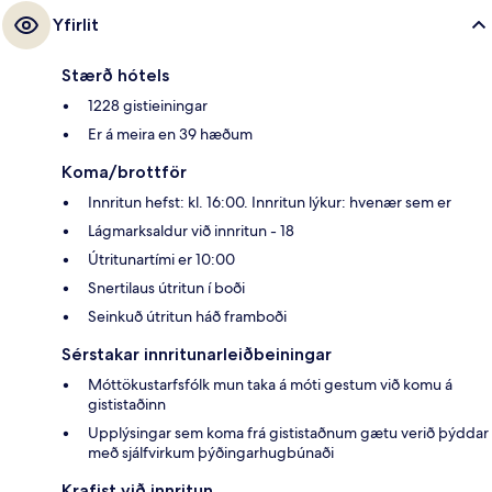
Vegas Monorail lestarstöðin er í 10 mínútna göngufjarlægð.
Yfirlit
Stærð hótels
1228 gistieiningar
Er á meira en 39 hæðum
Koma/brottför
Innritun hefst: kl. 16:00. Innritun lýkur: hvenær sem er
Lágmarksaldur við innritun - 18
Útritunartími er 10:00
Snertilaus útritun í boði
Seinkuð útritun háð framboði
Sérstakar innritunarleiðbeiningar
Móttökustarfsfólk mun taka á móti gestum við komu á
gististaðinn
Upplýsingar sem koma frá gististaðnum gætu verið þýddar
með sjálfvirkum þýðingarhugbúnaði
Krafist við innritun