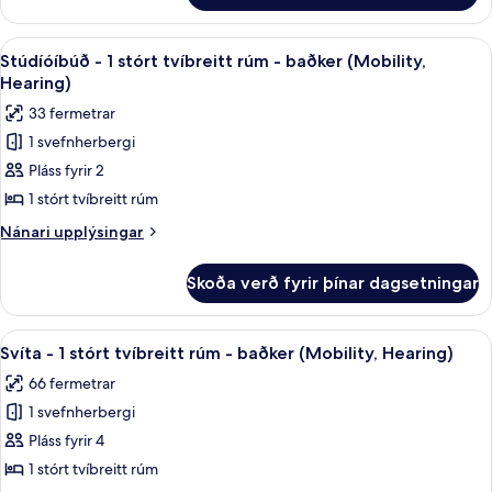
-
1
Skoða
Rúmföt af bestu gerð, dúnsængur, r
6
svefnherbergi
Stúdíóíbúð - 1 stórt tvíbreitt rúm - baðker (Mobility,
allar
Hearing)
myndir
33 fermetrar
fyrir
1 svefnherbergi
Stúdíóíbúð
Pláss fyrir 2
-
1
1 stórt tvíbreitt rúm
stórt
Nánari
Nánari upplýsingar
tvíbreitt
upplýsingar
fyrir
rúm
Skoða verð fyrir þínar dagsetningar
Stúdíóíbúð
-
-
baðker
1
Skoða
Rúmföt af bestu gerð, dúnsængur, r
7
(Mobility,
stórt
Svíta - 1 stórt tvíbreitt rúm - baðker (Mobility, Hearing)
allar
tvíbreitt
Hearing)
66 fermetrar
rúm
myndir
-
1 svefnherbergi
fyrir
baðker
Svíta
Pláss fyrir 4
(Mobility,
-
Hearing)
1 stórt tvíbreitt rúm