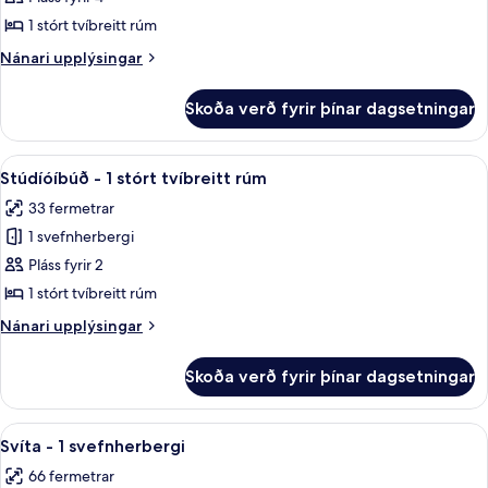
-
1 stórt tvíbreitt rúm
1
Nánari
Nánari upplýsingar
svefnherbergi
upplýsingar
fyrir
Skoða verð fyrir þínar dagsetningar
Svíta
-
1
Skoða
Rúmföt af bestu gerð, dúnsængur, r
7
svefnherbergi
Stúdíóíbúð - 1 stórt tvíbreitt rúm
allar
33 fermetrar
myndir
1 svefnherbergi
fyrir
Stúdíóíbúð
Pláss fyrir 2
-
1 stórt tvíbreitt rúm
1
Nánari
Nánari upplýsingar
stórt
upplýsingar
tvíbreitt
fyrir
Skoða verð fyrir þínar dagsetningar
Stúdíóíbúð
rúm
-
1
Skoða
Rúmföt af bestu gerð, dúnsængur, r
7
stórt
Svíta - 1 svefnherbergi
allar
tvíbreitt
66 fermetrar
rúm
myndir