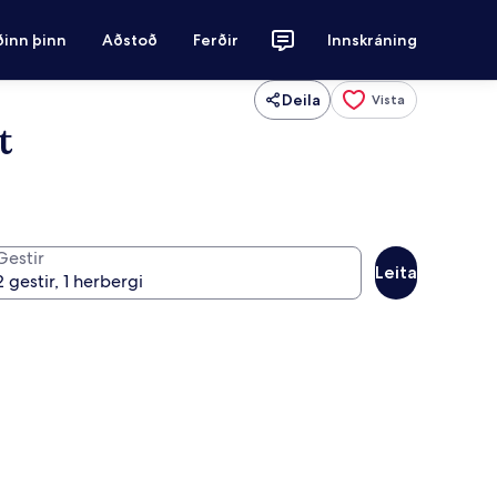
ðinn þinn
Aðstoð
Ferðir
Innskráning
Deila
Vista
t
Gestir
Leita