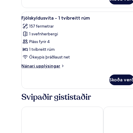
-
1
stórt
Skoða
Fjölskyldusvíta - 1 tvíbreitt r
tvíbreitt
7
Fjölskyldusvíta - 1 tvíbreitt rúm
allar
rúm
157 fermetrar
myndir
1 svefnherbergi
fyrir
Fjölskyldusvíta
Pláss fyrir 4
-
1 tvíbreitt rúm
1
Ókeypis þráðlaust net
tvíbreitt
Nánari
Nánari upplýsingar
rúm
upplýsingar
fyrir
Skoða ver
Fjölskyldusvíta
-
1
Svipaðir gististaðir
tvíbreitt
rúm
Four Points by Sheraton Phuket Patong Beach Resor
Phuket Marrio