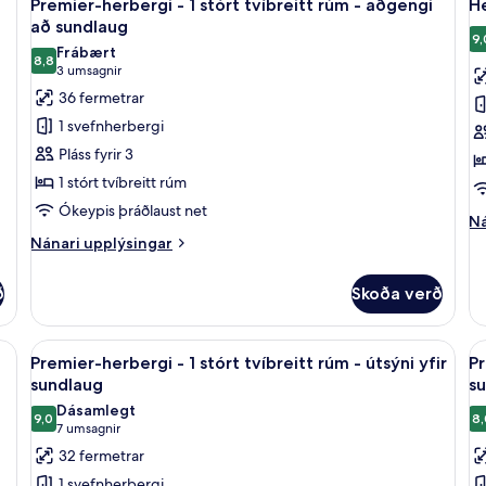
7
2
Premier-herbergi - 1 stórt tvíbreitt rúm - aðgengi
He
allar
al
r
einbreið
að sundlaug
-
rúm
myndir
m
9,
Frábært
ve
8,8
fyrir
fy
8,8 af 10
(3
3 umsagnir
Premier-
H
umsagnir)
36 fermetrar
herbergi
-
1 svefnherbergi
-
1
Pláss fyrir 3
1
s
1 stórt tvíbreitt rúm
stórt
tv
Ókeypis þráðlaust net
tvíbreitt
r
Ná
Ná
rúm
up
Nánari
Nánari upplýsingar
fy
upplýsingar
-
He
fyrir
aðgengi
ð
Skoða verð
-
Premier-
að
1
herbergi
st
sundlaug
-
nsængur, öryggishólf í herbergi, skrifborð
Skoða
Premier-herbergi - 1 stórt tvíbreitt rú
S
tv
8
1
Premier-herbergi - 1 stórt tvíbreitt rúm - útsýni yfir
Pr
allar
al
r
stórt
sundlaug
s
tvíbreitt
myndir
m
Dásamlegt
rúm
9,0
8,
fyrir
fy
9,0 af 10
(7
7 umsagnir
-
Premier-
P
umsagnir)
32 fermetrar
aðgengi
herbergi
h
að
1 svefnherbergi