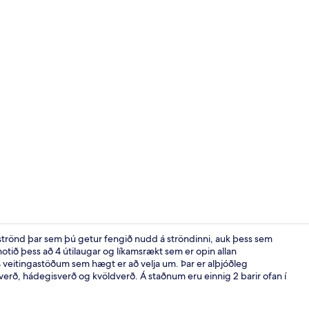
Myndskeið fr
strönd þar sem þú getur fengið nudd á ströndinni, auk þess sem
notið þess að 4 útilaugar og líkamsrækt sem er opin allan
4 veitingastöðum sem hægt er að velja um. Þar er alþjóðleg
Nálægt strön
rð, hádegisverð og kvöldverð. Á staðnum eru einnig 2 barir ofan í