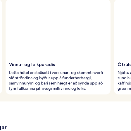
Vinnu- og leikparadís
Ótrúle
Þetta hótel er staðsett í verslunar- og skemmtihverfi
Njóttu 
við ströndina og býður upp á fundarherbergi,
sundlau
samvinnurými og bari sem hægt er að synda upp að
kaffih
fyrir fullkomna jafnvægi milli vinnu og leiks.
grænmet
gar