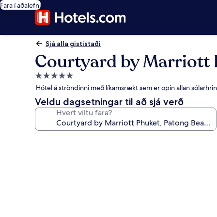
Fara í aðalefni
Sjá alla gististaði
Courtyard by Marriott 
5.0
stjörnu
Hótel á ströndinni með líkamsrækt sem er opin allan sólarhr
gististaður
Veldu dagsetningar til að sjá verð
Hvert viltu fara?
Myndasafn
fyrir
Courtyard
by
Marriott
Phuket,