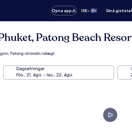
•
Opna app
ISK
Skrá gistista
Phuket, Patong Beach Resor
inginn, Patong-ströndin nálægt
Dagsetningar