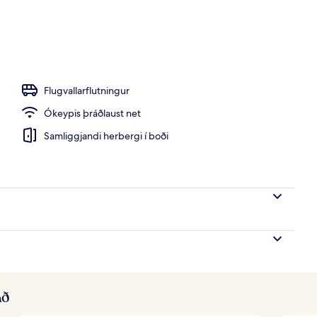
tistað
Flugvallarflutningur
Ókeypis þráðlaust net
Samliggjandi herbergi í boði
að