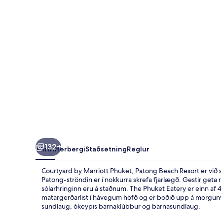
Patong
Beach
Resort
132+
Yfirlit
Herbergi
Staðsetning
Reglur
Courtyard by Marriott Phuket, Patong Beach Resort er við 
Patong-ströndin er í nokkurra skrefa fjarlægð. Gestir geta 
sólarhringinn eru á staðnum. The Phuket Eatery er einn af 
matargerðarlist í hávegum höfð og er boðið upp á morgunve
sundlaug, ókeypis barnaklúbbur og barnasundlaug.