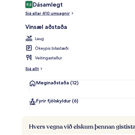
Umsagnir
Dásamlegt
9,2
9,2 af 10
Sjá allar 410 umsagnir
Útsýni frá gis
Vinsæl aðstaða
Laug
Ókeypis bílastæði
Veitingastaður
Sjá allt
Meginaðstaða
(12)
Fyrir fjölskyldur
(6)
Hvers vegna við elskum þennan gistist