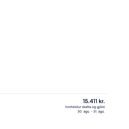
Sjálfsafgreiðslustöð fyrir innritun/bro
á gististað
Núverandi
15.411 kr.
verð
inniheldur skatta og gjöld
er
30. ágú. - 31. ágú.
dinni, hvítur sandur, strandhandklæði, nudd á ströndinni
4 veitingastaðir; morgunverður, háde
15.411 kr.