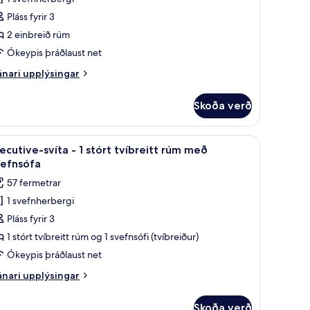
Pláss fyrir 3
2 einbreið rúm
inbreið
Ókeypis þráðlaust net
úm
nari
nari upplýsingar
plýsingar
tsýni
rir
ir
Skoða verð
emier-
undlaug
rbergi
Dúnsængur, öryggishólf í herbergi, skrifborð
koða
Executive-svíta - 1 stórt tvíbreitt rúm með sv
10
ecutive-svíta - 1 stórt tvíbreitt rúm með
lar
nbreið
vefnsófa
úm
yndir
57 fermetrar
rir
sýni
1 svefnherbergi
xecutive-
ir
Pláss fyrir 3
íta
ndlaug
1 stórt tvíbreitt rúm og 1 svefnsófi (tvíbreiður)
Ókeypis þráðlaust net
tórt
nari
nari upplýsingar
íbreitt
plýsingar
úm
rir
Skoða verð