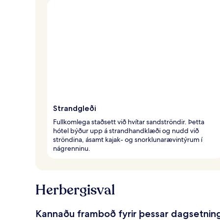
Strandgleði
Fullkomlega staðsett við hvítar sandströndir. Þetta
hótel býður upp á strandhandklæði og nudd við
ströndina, ásamt kajak- og snorklunarævintýrum í
nágrenninu.
Herbergisval
Kannaðu framboð fyrir þessar dagsetnin