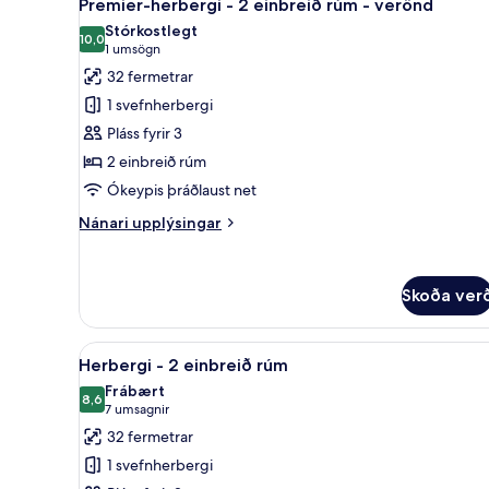
6
1
Premier-herbergi - 2 einbreið rúm - verönd
allar
stórt
Stórkostlegt
tvíbreitt
myndir
10,0
10,0 af 10
(1
1 umsögn
rúm
fyrir
umsögn)
32 fermetrar
Premier-
1 svefnherbergi
herbergi
Pláss fyrir 3
-
2 einbreið rúm
2
Ókeypis þráðlaust net
einbreið
rúm
Nánari
Nánari upplýsingar
-
upplýsingar
fyrir
verönd
Premier-
Skoða ver
herbergi
-
2
Skoða
Herbergi - 2 einbreið rúm | Dú
einbreið
4
Herbergi - 2 einbreið rúm
allar
rúm
Frábært
-
myndir
8,6
8,6 af 10
(7
7 umsagnir
verönd
fyrir
umsagnir)
32 fermetrar
Herbergi
1 svefnherbergi
-