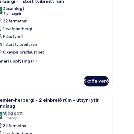
5
rbergi - 1 stórt tvíbreitt rúm
lar
úm
Dásamlegt
yndir
0
9,0 af 10
(17
17 umsagnir
rönd
rir
umsagnir)
32 fermetrar
erbergi
1 svefnherbergi
Pláss fyrir 2
1 stórt tvíbreitt rúm
tórt
Ókeypis þráðlaust net
íbreitt
úm
nari
nari upplýsingar
plýsingar
rir
rbergi
Skoða verð
órt
m - útsýni yfir sundlaug | Dúnsængur, öryggishólf í herbergi, skrifborð
koða
Premier-herbergi - 2 einbreið rúm - útsýni yfir 
íbreitt
8
emier-herbergi - 2 einbreið rúm - útsýni yfir
lar
úm
undlaug
yndir
Mjög gott
0
rir
8,0 af 10
(1
1 umsögn
remier-
umsögn)
32 fermetrar
erbergi
1 svefnherbergi