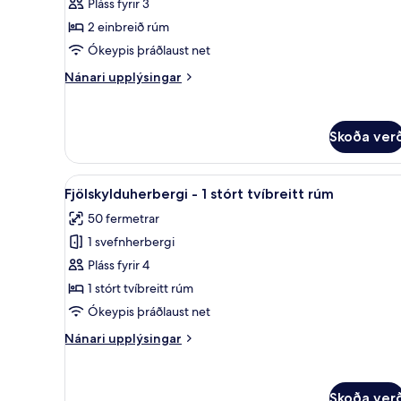
Pláss fyrir 3
2
2 einbreið rúm
einbreið
Ókeypis þráðlaust net
rúm
Nánari
Nánari upplýsingar
upplýsingar
fyrir
Herbergi
Skoða ver
-
2
einbreið
Skoða
Dúnsængur, öryggishólf í herbe
rúm
7
Fjölskylduherbergi - 1 stórt tvíbreitt rúm
allar
50 fermetrar
myndir
1 svefnherbergi
fyrir
Fjölskylduherbergi
Pláss fyrir 4
-
1 stórt tvíbreitt rúm
1
Ókeypis þráðlaust net
stórt
Nánari
Nánari upplýsingar
tvíbreitt
upplýsingar
rúm
fyrir
Fjölskylduherbergi
Skoða ver