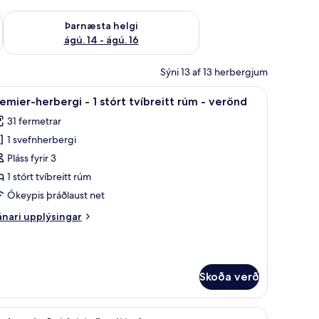
ágú. 9
Athuga framboð þarnæstu helgi ágú. 14 - ágú. 16
Þarnæsta helgi
ágú. 14 - ágú. 16
Sýni 13 af 13 herbergjum
rifborð
koða
Dúnsængur, öryggishólf í herbergi, skrifborð
7
emier-herbergi - 1 stórt tvíbreitt rúm - verönd
lar
31 fermetrar
yndir
1 svefnherbergi
rir
remier-
Pláss fyrir 3
erbergi
1 stórt tvíbreitt rúm
Ókeypis þráðlaust net
nari
nari upplýsingar
tórt
plýsingar
íbreitt
rir
emier-
úm
rbergi
Skoða verð
erönd
órt
 - aðgengi að sundlaug | Laug | 4 útilaugar, sólhlífar, sólstólar
koða
Dúnsængur, öryggishólf í herbergi, skrifborð
íbreitt