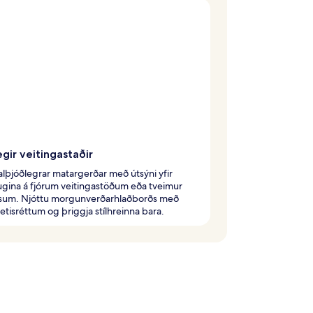
gir veitingastaðir
alþjóðlegrar matargerðar með útsýni yfir
gina á fjórum veitingastöðum eða tveimur
úsum. Njóttu morgunverðarhlaðborðs með
isréttum og þriggja stílhreinna bara.