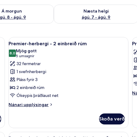
ð á morgun ágú. 8 - ágú. 9
Athuga framboð næstu helgi ágú. 7 - 
Á morgun
Næsta helgi
gú. 8 - ágú. 9
ágú. 7 - ágú. 9
rgi, skrifborð
Skoða
Dúnsængur, öryggishólf í herbergi, sk
S
6
Premier-herbergi - 2 einbreið rúm
Pr
allar
al
Mjög gott
myndir
8,0
m
8,0 af 10
(5
5 umsagnir
fyrir
fy
umsagnir)
32 fermetrar
Premier-
P
1 svefnherbergi
herbergi
h
Pláss fyrir 3
-
-
2 einbreið rúm
2
1
Ná
Ná
Ókeypis þráðlaust net
einbreið
s
up
rúm
tv
fy
Nánari
Nánari upplýsingar
Pr
upplýsingar
r
he
fyrir
-
ð
Skoða verð
-
Premier-
v
1
herbergi
st
-
rúm - verönd | Dúnsængur, öryggishólf í herbergi, skrifborð
Skoða
Premier-herbergi - 1 stórt tvíbreitt rúm
S
tv