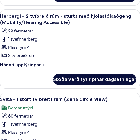
-
(Zena)
2
Skoða
Borgarsýn
8
tvíbreið
Herbergi - 2 tvíbreið rúm - sturta með hjólastólsaðgengi
allar
rúm
(Mobility/Hearing Accessible)
-
myndir
29 fermetrar
borgarsýn
fyrir
(Zena)
1 svefnherbergi
Herbergi
Pláss fyrir 4
-
2
2 tvíbreið rúm
tvíbreið
Nánari
Nánari upplýsingar
rúm
upplýsingar
fyrir
-
Skoða verð fyrir þínar dagsetningar
Herbergi
sturta
-
með
2
Skoða
Ítölsk Frette-rúmföt, rúmföt af best
11
hjólastólsaðgengi
tvíbreið
Svíta - 1 stórt tvíbreitt rúm (Zena Circle View)
allar
rúm
(Mobility/Hearing
Borgarútsýni
-
myndir
Accessible)
sturta
60 fermetrar
fyrir
með
Svíta
1 svefnherbergi
hjólastólsaðgengi
-
(Mobility/Hearing
Pláss fyrir 4
Accessible)
1