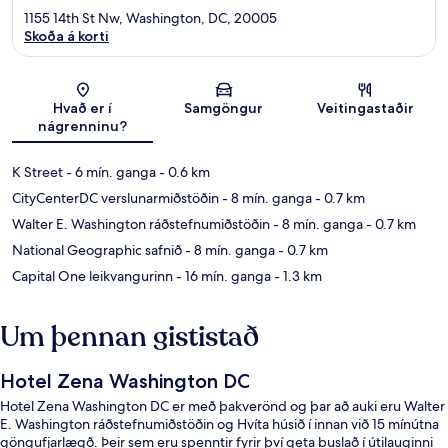
1155 14th St Nw, Washington, DC, 20005
Skoða á korti
Kort
Hvað er í
Samgöngur
Veitingastaðir
nágrenninu?
K Street
- 6 mín. ganga
- 0.6 km
CityCenterDC verslunarmiðstöðin
- 8 mín. ganga
- 0.7 km
Walter E. Washington ráðstefnumiðstöðin
- 8 mín. ganga
- 0.7 km
National Geographic safnið
- 8 mín. ganga
- 0.7 km
Capital One leikvangurinn
- 16 mín. ganga
- 1.3 km
Um þennan gististað
Hotel Zena Washington DC
Hotel Zena Washington DC er með þakverönd og þar að auki eru Walter
E. Washington ráðstefnumiðstöðin og Hvíta húsið í innan við 15 mínútna
göngufjarlægð. Þeir sem eru spenntir fyrir því geta buslað í útilauginni