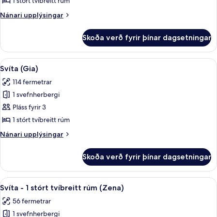
1 stórt tvíbreitt rúm
stórt
Nánari
Nánari upplýsingar
tvíbreitt
upplýsingar
rúm
fyrir
Skoða verð fyrir þínar dagsetningar
Svíta
(Zena
-
Circle
1
Skoða
Svíta (Gia) | Ítölsk Frette-rúmföt, rú
View)
9
stórt
Svíta (Gia)
allar
tvíbreitt
114 fermetrar
rúm
myndir
(Zena
1 svefnherbergi
fyrir
Circle
Svíta
Pláss fyrir 3
View)
(Gia)
1 stórt tvíbreitt rúm
Nánari
Nánari upplýsingar
upplýsingar
fyrir
Skoða verð fyrir þínar dagsetningar
Svíta
(Gia)
Skoða
Svíta - 1 stórt tvíbreitt rúm (Zena) | 
9
Svíta - 1 stórt tvíbreitt rúm (Zena)
allar
56 fermetrar
myndir
1 svefnherbergi
fyrir