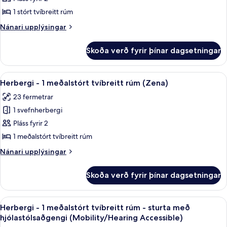
View)
-
1 stórt tvíbreitt rúm
1
Nánari
Nánari upplýsingar
stórt
upplýsingar
tvíbreitt
fyrir
Skoða verð fyrir þínar dagsetningar
Herbergi
rúm
-
(Zena)
1
Skoða
Ítölsk Frette-rúmföt, rúmföt af best
6
stórt
Herbergi - 1 meðalstórt tvíbreitt rúm (Zena)
allar
tvíbreitt
23 fermetrar
rúm
myndir
(Zena)
1 svefnherbergi
fyrir
Herbergi
Pláss fyrir 2
-
1 meðalstórt tvíbreitt rúm
1
Nánari
Nánari upplýsingar
meðalstórt
upplýsingar
tvíbreitt
fyrir
Skoða verð fyrir þínar dagsetningar
Herbergi
rúm
-
(Zena)
1
Skoða
Ítölsk Frette-rúmföt, rúmföt af best
5
meðalstórt
Herbergi - 1 meðalstórt tvíbreitt rúm - sturta með
allar
tvíbreitt
hjólastólsaðgengi (Mobility/Hearing Accessible)
rúm
myndir