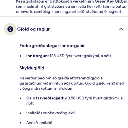
Þessi gististaður er þátttökuaðili verkefnisins Green Key Global,
sem mælir áhrif gististaðarins á einn eða fleiri eftirtalinna þátta:
umhverfi, samfélag, menningararfleifð, staðbundið hagkerfi.
Gjöld og reglur
Endurgreiðanlegar innborganir
Innborgun:
125 USD fyrir hvert gistirými, á nótt
Skyldugjöld
Þú verður beðin/n að greiða eftirfarandi gjöld á
gististaðnum við innritun eða útritun. Gjöld gætu verið með
viðeigandi sköttum inniföldum:
Orlofssvæðisgjald:
40.58 USD fyrir hvert gistirými, á
nótt
Innifalið í orlofssvæðisgjaldi:
Annað innifalið