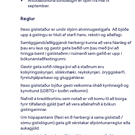
Árstíðabundna sundlaugin er opin frá maí til
september.
Reglur
Þessi gististaður er undir stjórn atvinnugestgjafa. Að bjóða
upp á gistingu er hluti af starfi hans, rekstri og aðalfagi.
Samliggjandi/aðliggjandi herbergi kunna að vera fáanleg ef
þau eru laus og gestir geta beðið um þau með því að
hringja beint í gististaðinn í númerið sem gefið er upp í
bókunarstaðfestingunni.
Gestir geta sofið rólega því að á staðnum eru
kolsýringsskynjari, slökkvitæki, reykskynjari, öryggiskerfi,
fyrstuhjálparkassi og gluggahlerar.
Þessi gististaður býður gesti velkomna óháð kynhneigð og
kynvitund (LGBTQ+ boðin velkomin).
Nafnið á kreditkortinu sem notað er við komu til að borga
fyrir tilfallandi gjöld þarf að vera aðalnafnið á bókun
gistingarinnar.
Um hópapantanir (fleiri en 8 herbergi á sama gististað /
sömu gistidögum) geta gilt sérstakar afpöntunarreglur eða
aukagjöld.