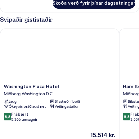
rúm
Skoða verð fyrir þínar dagsetningar
Herbergi
-
-
baðker
1
Svipaðir gististaðir
(Mobility/Hearing
meðalstórt
tvíbreitt
Accessible)
Washington Plaza Hotel
Hamilto
rúm
-
baðker
(Mobility/Hearing
Accessible)
Washington
Hamilto
Washington Plaza Hotel
Hamilt
Plaza
Hotel
Miðborg Washington D.C.
Miðborg
Hotel
Washing
Laug
Bílastæði í boði
Bílastæ
Miðborg
DC
Ókeypis þráðlaust net
Veitingastaður
Veitin
Washington
Miðbor
D.C.
Washing
8.8
8.8
Frábært
Frá
8,8
8,8
D.C.
af
af
5.366 umsagnir
3.55
10,
10,
Frábært,
Frábært
Verðið
15.514 kr.
5.366
3.559