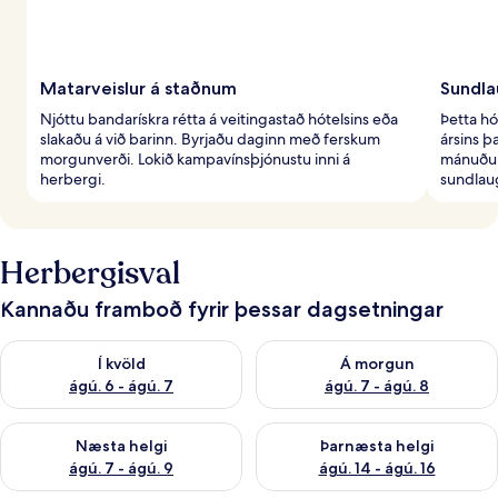
Matarveislur á staðnum
Sundla
Njóttu bandarískra rétta á veitingastað hótelsins eða
Þetta hó
slakaðu á við barinn. Byrjaðu daginn með ferskum
ársins þ
morgunverði. Lokið kampavínsþjónustu inni á
mánuðum
herbergi.
sundlau
Herbergisval
Kannaðu framboð fyrir þessar dagsetningar
Athuga framboð í kvöld ágú. 6 - ágú. 7
Athuga framboð á morgun ágú.
Í kvöld
Á morgun
ágú. 6 - ágú. 7
ágú. 7 - ágú. 8
Athuga framboð næstu helgi ágú. 7 - ágú. 9
Athuga framboð þarnæstu helgi
Næsta helgi
Þarnæsta helgi
ágú. 7 - ágú. 9
ágú. 14 - ágú. 16