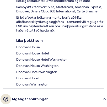
Þessi gististaður tekur við kreditkortum og reiðufé.
Samþykkt kreditkort: Visa, Mastercard, American Express,
Discover, Diners Club, JCB International, Carte Blanche
Ef þú afbókar bókunina muntu þurfa að hlíta
afbókunarskilyrðum gestgjafans. Í samræmi við reglugerðir
ESB um neytendarétt eru bókunarþjónustur gististaða ekki
háðar rétti til að hætta við.
Líka þekkt sem
Donovan House
Donovan House Hotel
Donovan House Hotel Washington
Donovan House Washington
Donovan Hotel Washington
Donovan Hotel
Donovan Washington
Algengar spurningar