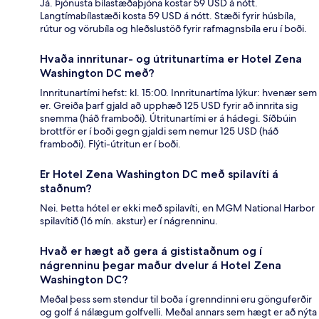
Já. Þjónusta bílastæðaþjóna kostar 59 USD á nótt.
Langtímabílastæði kosta 59 USD á nótt. Stæði fyrir húsbíla,
rútur og vörubíla og hleðslustöð fyrir rafmagnsbíla eru í boði.
Hvaða innritunar- og útritunartíma er Hotel Zena
Washington DC með?
Innritunartími hefst: kl. 15:00. Innritunartíma lýkur: hvenær sem
er. Greiða þarf gjald að upphæð 125 USD fyrir að innrita sig
snemma (háð framboði). Útritunartími er á hádegi. Síðbúin
brottför er í boði gegn gjaldi sem nemur 125 USD (háð
framboði). Flýti-útritun er í boði.
Er Hotel Zena Washington DC með spilavíti á
staðnum?
Nei. Þetta hótel er ekki með spilavíti, en MGM National Harbor
spilavítið (16 mín. akstur) er í nágrenninu.
Hvað er hægt að gera á gististaðnum og í
nágrenninu þegar maður dvelur á Hotel Zena
Washington DC?
Meðal þess sem stendur til boða í grenndinni eru gönguferðir
og golf á nálægum golfvelli. Meðal annars sem hægt er að nýta