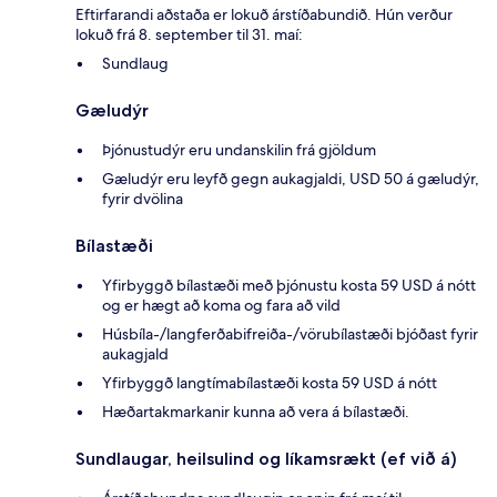
Eftirfarandi aðstaða er lokuð árstíðabundið. Hún verður
lokuð frá 8. september til 31. maí:
Sundlaug
Gæludýr
Þjónustudýr eru undanskilin frá gjöldum
Gæludýr eru leyfð gegn aukagjaldi, USD 50 á gæludýr,
fyrir dvölina
Bílastæði
Yfirbyggð bílastæði með þjónustu kosta 59 USD á nótt
og er hægt að koma og fara að vild
Húsbíla-/langferðabifreiða-/vörubílastæði bjóðast fyrir
aukagjald
Yfirbyggð langtímabílastæði kosta 59 USD á nótt
Hæðartakmarkanir kunna að vera á bílastæði.
Sundlaugar, heilsulind og líkamsrækt (ef við á)