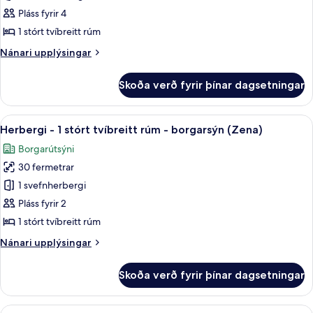
Svíta
Pláss fyrir 4
-
1 stórt tvíbreitt rúm
1
Nánari
Nánari upplýsingar
stórt
upplýsingar
tvíbreitt
fyrir
Skoða verð fyrir þínar dagsetningar
Svíta
rúm
-
(Zena)
1
Skoða
Ítölsk Frette-rúmföt, rúmföt af best
7
stórt
Herbergi - 1 stórt tvíbreitt rúm - borgarsýn (Zena)
allar
tvíbreitt
Borgarútsýni
rúm
myndir
(Zena)
30 fermetrar
fyrir
Herbergi
1 svefnherbergi
-
Pláss fyrir 2
1
1 stórt tvíbreitt rúm
stórt
Nánari
Nánari upplýsingar
tvíbreitt
upplýsingar
rúm
fyrir
Skoða verð fyrir þínar dagsetningar
Herbergi
-
-
borgarsýn
1
Skoða
Ítölsk Frette-rúmföt, rúmföt af best