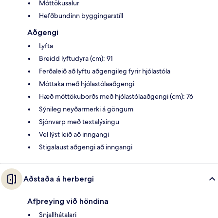
Móttökusalur
Hefðbundinn byggingarstíll
Aðgengi
Lyfta
Breidd lyftudyra (cm): 91
Ferðaleið að lyftu aðgengileg fyrir hjólastóla
Móttaka með hjólastólaaðgengi
Hæð móttökuborðs með hjólastólaaðgengi (cm): 76
Sýnileg neyðarmerki á göngum
Sjónvarp með textalýsingu
Vel lýst leið að inngangi
Stigalaust aðgengi að inngangi
Aðstaða á herbergi
Afþreying við höndina
Snjallhátalari