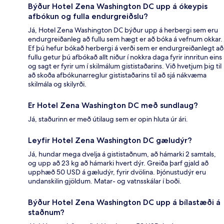
Býður Hotel Zena Washington DC upp á ókeypis
afbókun og fulla endurgreiðslu?
Já, Hotel Zena Washington DC býður upp á herbergi sem eru
endurgreiðanleg að fullu sem hægt er að bóka á vefnum okkar.
Ef þú hefur bókað herbergi á verði sem er endurgreiðanlegt að
fullu getur þú afbókað allt niður í nokkra daga fyrir innritun eins
og sagt er fyrir um í skilmálum gististaðarins. Við hvetjum þig til
að skoða afbókunarreglur gististaðarins til að sjá nákvæma
skilmála og skilyrði.
Er Hotel Zena Washington DC með sundlaug?
Já, staðurinn er með útilaug sem er opin hluta úr ári.
Leyfir Hotel Zena Washington DC gæludýr?
Já, hundar mega dvelja á gististaðnum, að hámarki 2 samtals,
og upp að 23 kg að hámarki hvert dýr. Greiða þarf gjald að
upphæð 50 USD á gæludýr, fyrir dvölina. Þjónustudýr eru
undanskilin gjöldum. Matar- og vatnsskálar í boði.
Býður Hotel Zena Washington DC upp á bílastæði á
staðnum?