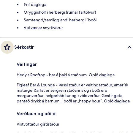
Þrif daglega
Öryggishólf í herbergi (rúmar fartölvur)
Samtengd/samliggjandi herbergi í boði
Vistvænar snyrtivörur
Sérkostir
Veitingar
Hedy's Rooftop - bar á þaki á staðnum. Opið daglega
Figleaf Bar & Lounge - Þessi staður er veitingastaður, amerísk
matargerðarlist er sérgrein staðarins og í boði eru
morgunverður, helgarhábítur og kvöldverður. Gestir geta
pantað drykk á barnum. Í boði er „happy hour“. Opið daglega
Verðlaun og aðild
Vistvottaður gististaður