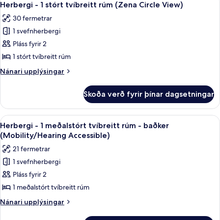
(Zena)
10
stórt
Herbergi - 1 stórt tvíbreitt rúm (Zena Circle View)
allar
tvíbreitt
30 fermetrar
rúm
myndir
-
1 svefnherbergi
fyrir
borgarsýn
Herbergi
Pláss fyrir 2
(Zena)
-
1 stórt tvíbreitt rúm
1
Nánari
Nánari upplýsingar
stórt
upplýsingar
tvíbreitt
fyrir
Skoða verð fyrir þínar dagsetningar
Herbergi
rúm
-
(Zena
1
Skoða
Ítölsk Frette-rúmföt, rúmföt af best
Circle
6
stórt
Herbergi - 1 meðalstórt tvíbreitt rúm - baðker
allar
tvíbreitt
View)
(Mobility/Hearing Accessible)
rúm
myndir
21 fermetrar
(Zena
fyrir
Circle
1 svefnherbergi
Herbergi
View)
Pláss fyrir 2
-
1
1 meðalstórt tvíbreitt rúm
meðalstórt
Nánari
Nánari upplýsingar
tvíbreitt
upplýsingar
fyrir