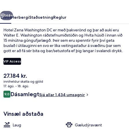
rra
Næsta
148+
Yfirlit
Herbergi
Staðsetning
Reglur
Hotel Zena Washington DC er með þakverönd og þar að auki eru
Walter E. Washington ráðstefnumiðstöðin og Hvíta húsið í innan við
15 mínútna göngufjarlægð. Þeir sem eru spenntir fyrir því geta
buslað í útilauginni en svo er líka veitingastaður á svæðinu þar sem
gott er að fá sér bita og bar/setustofa ef þig langar í svalandi drykk.
Meðal annarra þæginda á þessu hóteli í „boutique“-stíl eru
líkamsrækt sem er opin allan sólarhringinn og líkamsræktaraðstaða.
VIP Access
Meðal þess sem ferðamenn sem hafa heimsótt staðinn eru
sérstaklega ánægðir með eru sundlaugin og þægileg rúm. Það er
Núverandi
27.184 kr.
ekki langt að fara til að komast í almenningssamgöngur: McPherson
Þakverönd
verð
Sq. lestarstöðin er í 5 mínútna göngufjarlægð og Farragut North
inniheldur skatta og gjöld
er
17. ágú. - 18. ágú.
lestarstöðin í 10 mínútna.
27.184 kr.
Umsagnir
Dásamlegt
9,0
Sjá allar 1.434 umsagnir
9,0 af 10
Vinsæl aðstaða
Laug
Gæludýravænt