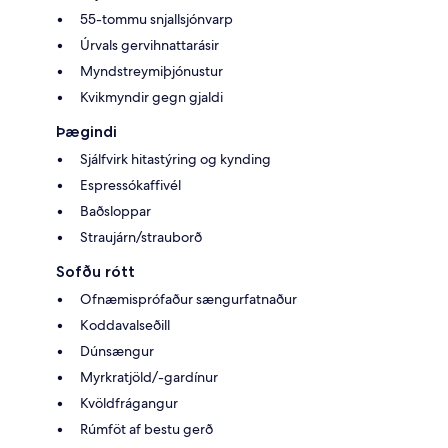
55-tommu snjallsjónvarp
Úrvals gervihnattarásir
Myndstreymiþjónustur
Kvikmyndir gegn gjaldi
Þægindi
Sjálfvirk hitastýring og kynding
Espressókaffivél
Baðsloppar
Straujárn/strauborð
Sofðu rótt
Ofnæmisprófaður sængurfatnaður
Koddavalseðill
Dúnsængur
Myrkratjöld/-gardínur
Kvöldfrágangur
Rúmföt af bestu gerð