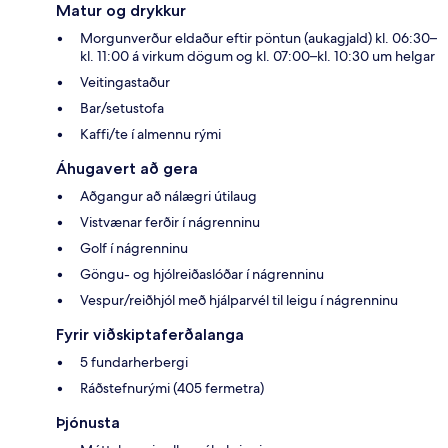
Matur og drykkur
Morgunverður eldaður eftir pöntun (aukagjald) kl. 06:30–
kl. 11:00 á virkum dögum og kl. 07:00–kl. 10:30 um helgar
Veitingastaður
Bar/setustofa
Kaffi/te í almennu rými
Áhugavert að gera
Aðgangur að nálægri útilaug
Vistvænar ferðir í nágrenninu
Golf í nágrenninu
Göngu- og hjólreiðaslóðar í nágrenninu
Vespur/reiðhjól með hjálparvél til leigu í nágrenninu
Fyrir viðskiptaferðalanga
5 fundarherbergi
Ráðstefnurými (405 fermetra)
Þjónusta