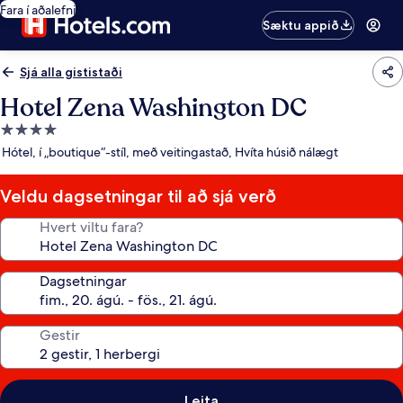
Fara í aðalefni
Sæktu appið
Sjá alla gististaði
Hotel Zena Washington DC
4.0
stjörnu
Hótel, í „boutique“-stíl, með veitingastað, Hvíta húsið nálægt
gististaður
Veldu dagsetningar til að sjá verð
Hvert viltu fara?
Dagsetningar
Gestir
Leita