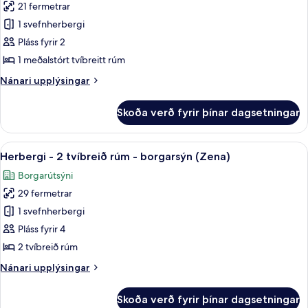
21 fermetrar
(Zena)
fyrir
1 svefnherbergi
Herbergi
Pláss fyrir 2
-
1
1 meðalstórt tvíbreitt rúm
meðalstórt
Nánari
Nánari upplýsingar
tvíbreitt
upplýsingar
fyrir
rúm
Skoða verð fyrir þínar dagsetningar
Herbergi
-
-
sturta
1
Skoða
Borgarsýn
9
með
meðalstórt
Herbergi - 2 tvíbreið rúm - borgarsýn (Zena)
allar
tvíbreitt
hjólastólsaðgengi
Borgarútsýni
rúm
myndir
(Mobility/Hearing
-
29 fermetrar
fyrir
Accessible)
sturta
Herbergi
1 svefnherbergi
með
-
hjólastólsaðgengi
Pláss fyrir 4
(Mobility/Hearing
2
2 tvíbreið rúm
Accessible)
tvíbreið
Nánari
Nánari upplýsingar
rúm
upplýsingar
-
fyrir
Skoða verð fyrir þínar dagsetningar
Herbergi
borgarsýn