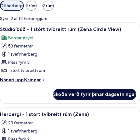
Síur
Öll herbergi
1 rúm
2 rúm
í
boði
Sýni 12 af 12 herbergjum
fyrir
Skoða
Stúdíóíbúð - 1 stórt tvíbreitt rúm (Ze
14
Stúdíóíbúð - 1 stórt tvíbreitt rúm (Zena Circle View)
herbergi
allar
Borgarútsýni
myndir
53 fermetrar
fyrir
Stúdíóíbúð
1 svefnherbergi
-
Pláss fyrir 3
1
1 stórt tvíbreitt rúm
stórt
Nánari
Nánari upplýsingar
tvíbreitt
upplýsingar
rúm
fyrir
Skoða verð fyrir þínar dagsetningar
Stúdíóíbúð
(Zena
-
Circle
1
Skoða
Ítölsk Frette-rúmföt, rúmföt af best
View)
7
stórt
Herbergi - 1 stórt tvíbreitt rúm (Zena)
allar
tvíbreitt
23 fermetrar
rúm
myndir
(Zena
1 svefnherbergi
fyrir
Circle
Herbergi
Pláss fyrir 2