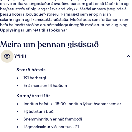
en svo er líka veitingastaður á svæðinu þar sem gott er að fá sér bita og
bar/setustofa ef þig langar í svalandi drykk. Meðal annarra þæginda á
þessu hóteli í „boutique“-stíl eru líkamsrækt sem er opin allan
sólarhringinn og líkamsræktaraðstaða. Meðal þess sem ferðamenn sem
hafa heimsótt staðinn eru sérstaklega ánægðir með eru sundlaugin og
þægileg rúm. Það er ekki langt að fara til að komast í
Upplýsingar um rétt til afbókunar
almenningssamgöngur: McPherson Sq. lestarstöðin er í 5 mínútna
göngufjarlægð og Farragut North lestarstöðin í 10 mínútna.
Meira um þennan gististað
Yfirlit
Stærð hótels
191 herbergi
Er á meira en 14 hæðum
Koma/brottför
Innritun hefst: kl. 15:00. Innritun lýkur: hvenær sem er
Flýtiútritun í boði
Snemminnritun er háð framboði
Lágmarksaldur við innritun - 21