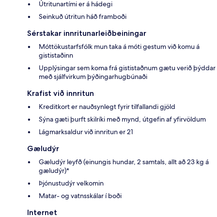
Útritunartími er á hádegi
Seinkuð útritun háð framboði
Sérstakar innritunarleiðbeiningar
Móttökustarfsfólk mun taka á móti gestum við komu á
gististaðinn
Upplýsingar sem koma frá gististaðnum gætu verið þýddar
með sjálfvirkum þýðingarhugbúnaði
Krafist við innritun
Kreditkort er nauðsynlegt fyrir tilfallandi gjöld
Sýna gæti þurft skilríki með mynd, útgefin af yfirvöldum
Lágmarksaldur við innritun er 21
Gæludýr
Gæludýr leyfð (einungis hundar, 2 samtals, allt að 23 kg á
gæludýr)*
Þjónustudýr velkomin
Matar- og vatnsskálar í boði
Internet