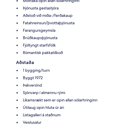
Móttaka opin allan sólarhringinn
Þjónusta gestastjóra
Aðstoð við miða-/ferðakaup
Fatahreinsun/þvottaþjónusta
Farangursgeymsla
Brúðkaupsþjónusta
Fjöltyngt starfsfólk
Rómantísk pakkatilboð
Aðstaða
1 bygging/turn
Byggt 1972
Þakverönd
Sjónvarp í almennu rými
Líkamsrækt sem er opin allan sólarhringinn
Útilaug opin hluta úr ári
Listagallerí á staðnum
Veislusalur