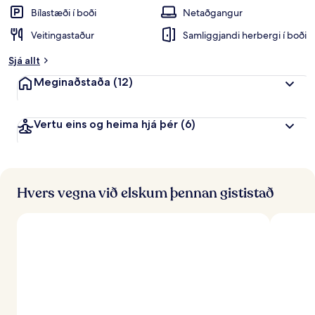
Bílastæði í boði
Netaðgangur
Veitingastaður
Samliggjandi herbergi í boði
Sjá allt
Meginaðstaða
(12)
Vertu eins og heima hjá þér
(6)
Hvers vegna við elskum þennan gististað