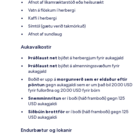
Afnot af líkamræktarstöð eða heilsurækt
Vatn á flöskum í herbergi
Kaffi í herbergi
Símtöl (gætu verið takmörkuð)
Afnot af sundlaug
Aukavalkostir
Þráðlaust net
býðst á herbergjum fyrir aukagjald
Þráðlaust net
býðst á almenningssvæðum fyrir
aukagjald
Boðið er upp á
morgunverð sem er eldaður eftir
pöntun
gegn aukagjaldi sem er um það bil 20.00 USD
fyrir fullorðna og 20.00 USD fyrir börn
Snemminnritun
er í boði (háð framboði) gegn 125
USD aukagjaldi
Síðbúin brottför
er í boði (háð framboði) gegn 125
USD aukagjaldi
Endurbætur og lokanir