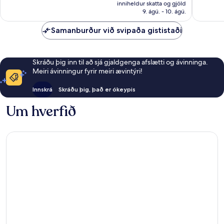
er
inniheldur skatta og gjöld
umsagnir
umsagni
15.514 kr.
9. ágú. - 10. ágú.
Samanburður við svipaða gististaði
Skráðu þig inn til að sjá gjaldgenga afslætti og ávinninga.
Meiri ávinningur fyrir meiri ævintýri!
Innskrá
Skráðu þig, það er ókeypis
Um hverfið