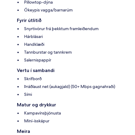
Pillowtop-dýna
Ókeypis vagga/barnarúm
Fyrir útlitið
Snyrtivörur frá þekktum framleiðendum
Hárblásari
Handklæði
Tannburstar og tannkrem
Salernispappír
Vertu í sambandi
Skrifborð
Þráðlaust net (aukagjald) (50+ Mbps gagnahraði)
Sími
Matur og drykkur
Kampavínsþjónusta
Míní-ísskápur
Meira