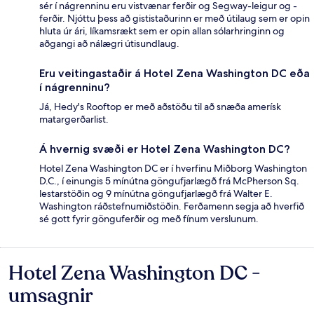
sér í nágrenninu eru vistvænar ferðir og Segway-leigur og -
ferðir. Njóttu þess að gististaðurinn er með útilaug sem er opin
hluta úr ári, líkamsrækt sem er opin allan sólarhringinn og
aðgangi að nálægri útisundlaug.
Eru veitingastaðir á Hotel Zena Washington DC eða
í nágrenninu?
Já, Hedy's Rooftop er með aðstöðu til að snæða amerísk
matargerðarlist.
Á hvernig svæði er Hotel Zena Washington DC?
Hotel Zena Washington DC er í hverfinu Miðborg Washington
D.C., í einungis 5 mínútna göngufjarlægð frá McPherson Sq.
lestarstöðin og 9 mínútna göngufjarlægð frá Walter E.
Washington ráðstefnumiðstöðin. Ferðamenn segja að hverfið
sé gott fyrir gönguferðir og með fínum verslunum.
Hotel Zena Washington DC -
Umsagnir
umsagnir