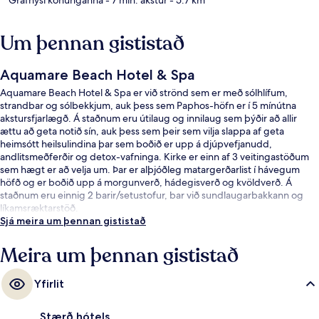
Um þennan gististað
Aquamare Beach Hotel & Spa
Aquamare Beach Hotel & Spa er við strönd sem er með sólhlífum,
strandbar og sólbekkjum, auk þess sem Paphos-höfn er í 5 mínútna
akstursfjarlægð. Á staðnum eru útilaug og innilaug sem þýðir að allir
ættu að geta notið sín, auk þess sem þeir sem vilja slappa af geta
heimsótt heilsulindina þar sem boðið er upp á djúpvefjanudd,
andlitsmeðferðir og detox-vafninga. Kirke er einn af 3 veitingastöðum
sem hægt er að velja um. Þar er alþjóðleg matargerðarlist í hávegum
höfð og er boðið upp á morgunverð, hádegisverð og kvöldverð. Á
staðnum eru einnig 2 barir/setustofur, bar við sundlaugarbakkann og
líkamsræktarstöð.
Sjá meira um þennan gististað
Meira um þennan gististað
Yfirlit
Stærð hótels