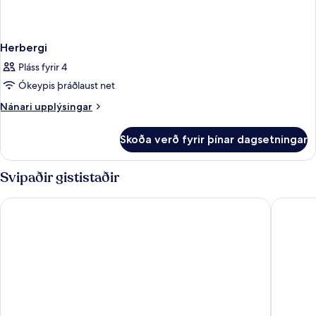
Herbergi
Pláss fyrir 4
Ókeypis þráðlaust net
Nánari
Nánari upplýsingar
upplýsingar
fyrir
Skoða verð fyrir þínar dagsetningar
Herbergi
Svipaðir gististaðir
Leonardo Plaza Cypria Maris Beach Hotel & Spa
Capital 