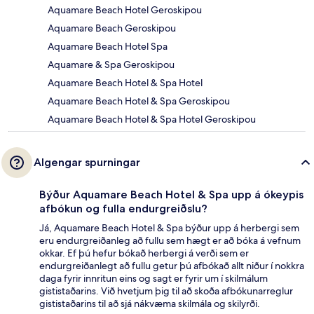
Aquamare Beach Hotel Geroskipou
Aquamare Beach Geroskipou
Aquamare Beach Hotel Spa
Aquamare & Spa Geroskipou
Aquamare Beach Hotel & Spa Hotel
Aquamare Beach Hotel & Spa Geroskipou
Aquamare Beach Hotel & Spa Hotel Geroskipou
Algengar spurningar
Býður Aquamare Beach Hotel & Spa upp á ókeypis
afbókun og fulla endurgreiðslu?
Já, Aquamare Beach Hotel & Spa býður upp á herbergi sem
eru endurgreiðanleg að fullu sem hægt er að bóka á vefnum
okkar. Ef þú hefur bókað herbergi á verði sem er
endurgreiðanlegt að fullu getur þú afbókað allt niður í nokkra
daga fyrir innritun eins og sagt er fyrir um í skilmálum
gististaðarins. Við hvetjum þig til að skoða afbókunarreglur
gististaðarins til að sjá nákvæma skilmála og skilyrði.