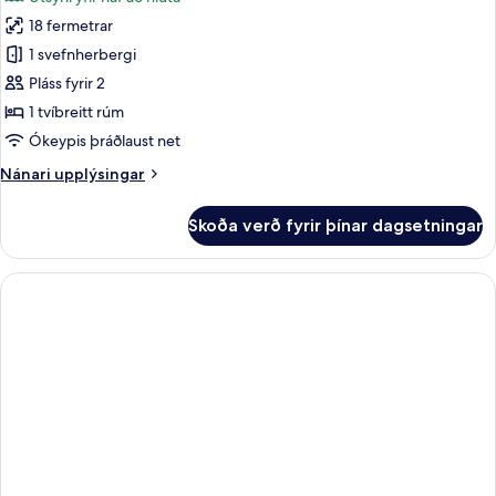
1
myndir
tvíbreitt
18 fermetrar
fyrir
rúm
Superior-
1 svefnherbergi
-
herbergi
sjávarsýn
Pláss fyrir 2
að
-
1 tvíbreitt rúm
hluta
1
Ókeypis þráðlaust net
tvíbreitt
Nánari
Nánari upplýsingar
rúm
upplýsingar
-
fyrir
Skoða verð fyrir þínar dagsetningar
sjávarsýn
Superior-
herbergi
að
-
hluta
1
tvíbreitt
rúm
-
sjávarsýn
að
hluta