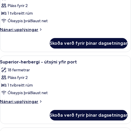
Deluxe-
Pláss fyrir 2
herbergi
1 tvíbreitt rúm
-
Ókeypis þráðlaust net
sjávarsýn
Nánari
Nánari upplýsingar
upplýsingar
fyrir
Skoða verð fyrir þínar dagsetningar
Deluxe-
herbergi
-
Skoða
Míníbar, öryggishólf í herbergi, skrifb
5
sjávarsýn
Superior-herbergi - útsýni yfir port
allar
18 fermetrar
myndir
Pláss fyrir 2
fyrir
Superior-
1 tvíbreitt rúm
herbergi
Ókeypis þráðlaust net
-
Nánari
Nánari upplýsingar
útsýni
upplýsingar
yfir
fyrir
Skoða verð fyrir þínar dagsetningar
Superior-
port
herbergi
-
Skoða
Míníbar, öryggishólf í herbergi, skrifb