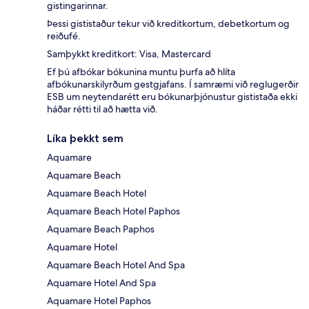
gistingarinnar.
Þessi gististaður tekur við kreditkortum, debetkortum og
reiðufé.
Samþykkt kreditkort: Visa, Mastercard
Ef þú afbókar bókunina muntu þurfa að hlíta
afbókunarskilyrðum gestgjafans. Í samræmi við reglugerðir
ESB um neytendarétt eru bókunarþjónustur gististaða ekki
háðar rétti til að hætta við.
Líka þekkt sem
Aquamare
Aquamare Beach
Aquamare Beach Hotel
Aquamare Beach Hotel Paphos
Aquamare Beach Paphos
Aquamare Hotel
Aquamare Beach Hotel And Spa
Aquamare Hotel And Spa
Aquamare Hotel Paphos