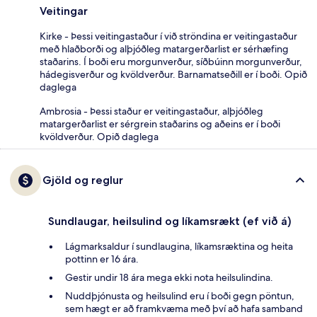
Veitingar
Kirke - Þessi veitingastaður í við ströndina er veitingastaður
með hlaðborði og alþjóðleg matargerðarlist er sérhæfing
staðarins. Í boði eru morgunverður, síðbúinn morgunverður,
hádegisverður og kvöldverður. Barnamatseðill er í boði. Opið
daglega
Ambrosia - Þessi staður er veitingastaður, alþjóðleg
matargerðarlist er sérgrein staðarins og aðeins er í boði
kvöldverður. Opið daglega
Gjöld og reglur
Sundlaugar, heilsulind og líkamsrækt (ef við á)
Lágmarksaldur í sundlaugina, líkamsræktina og heita
pottinn er 16 ára.
Gestir undir 18 ára mega ekki nota heilsulindina.
Nuddþjónusta og heilsulind eru í boði gegn pöntun,
sem hægt er að framkvæma með því að hafa samband