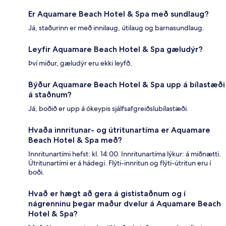
Er Aquamare Beach Hotel & Spa með sundlaug?
Já, staðurinn er með innilaug, útilaug og barnasundlaug.
Leyfir Aquamare Beach Hotel & Spa gæludýr?
Því miður, gæludýr eru ekki leyfð.
Býður Aquamare Beach Hotel & Spa upp á bílastæði
á staðnum?
Já, boðið er upp á ókeypis sjálfsafgreiðslubílastæði.
Hvaða innritunar- og útritunartíma er Aquamare
Beach Hotel & Spa með?
Innritunartími hefst: kl. 14:00. Innritunartíma lýkur: á miðnætti.
Útritunartími er á hádegi. Flýti-innritun og flýti-útritun eru í
boði.
Hvað er hægt að gera á gististaðnum og í
nágrenninu þegar maður dvelur á Aquamare Beach
Hotel & Spa?