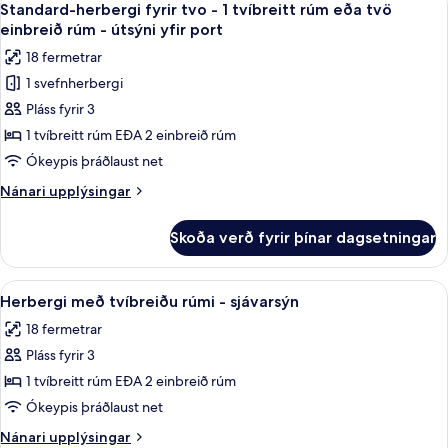
8
útsýni
Standard-herbergi fyrir tvo - 1 tvíbreitt rúm eða tvö
allar
yfir
einbreið rúm - útsýni yfir port
port
myndir
18 fermetrar
fyrir
1 svefnherbergi
Standard-
Pláss fyrir 3
herbergi
fyrir
1 tvíbreitt rúm EÐA 2 einbreið rúm
tvo
Ókeypis þráðlaust net
-
Nánari
Nánari upplýsingar
1
upplýsingar
tvíbreitt
fyrir
Skoða verð fyrir þínar dagsetningar
Standard-
rúm
herbergi
eða
fyrir
Skoða
Míníbar, öryggishólf í herbergi, skrifb
tvö
8
tvo
Herbergi með tvíbreiðu rúmi - sjávarsýn
allar
-
einbreið
18 fermetrar
1
myndir
rúm
tvíbreitt
Pláss fyrir 3
fyrir
-
rúm
Herbergi
1 tvíbreitt rúm EÐA 2 einbreið rúm
útsýni
eða
með
tvö
Ókeypis þráðlaust net
yfir
einbreið
tvíbreiðu
port
Nánari
Nánari upplýsingar
rúm