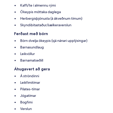
Kaffi/te í almennu rými
Ókeypis móttaka daglega
Herbergisþjónusta (á ákveðnum tímum)
Skyndibitastaður/sælkeraverslun
Ferðast með börn
Börn dvelja ókeypis (sjá nánari upplýsingar)
Barnasundlaug
Leikvöllur
Barnamatseðill
Áhugavert að gera
Á ströndinni
Leikfimitímar
Pilates-tímar
Jógatímar
Bogfimi
Verslun