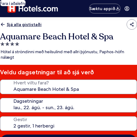
Fara í aðalefni
Sæktu appið
Sjá alla gististaði
Aquamare Beach Hotel & Spa
4.0
stjörnu
Hótel á ströndinni með heilsulind með allri þjónustu, Paphos-höfn
gististaður
nálægt
Veldu dagsetningar til að sjá verð
Hvert viltu fara?
Dagsetningar
Gestir