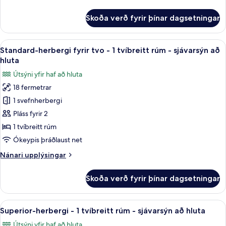
rúmi
upplýsingar
-
-
fyrir
útsýni
Skoða verð fyrir þínar dagsetningar
Herbergi
sjávarsýn
yfir
með
port
tvíbreiðu
Skoða
Míníbar, öryggishólf í herbergi, skrifb
1
rúmi
Standard-herbergi fyrir tvo - 1 tvíbreitt rúm - sjávarsýn að
allar
-
hluta
sjávarsýn
myndir
Útsýni yfir haf að hluta
fyrir
18 fermetrar
Standard-
1 svefnherbergi
herbergi
fyrir
Pláss fyrir 2
tvo
1 tvíbreitt rúm
-
Ókeypis þráðlaust net
1
Nánari
Nánari upplýsingar
tvíbreitt
upplýsingar
rúm
fyrir
Skoða verð fyrir þínar dagsetningar
Standard-
-
herbergi
sjávarsýn
fyrir
Skoða
Superior-herbergi - 1 tvíbreitt rúm - s
að
1
tvo
Superior-herbergi - 1 tvíbreitt rúm - sjávarsýn að hluta
allar
hluta
-
Útsýni yfir haf að hluta