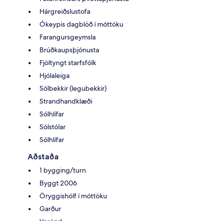
Hárgreiðslustofa
Ókeypis dagblöð í móttöku
Farangursgeymsla
Brúðkaupsþjónusta
Fjöltyngt starfsfólk
Hjólaleiga
Sólbekkir (legubekkir)
Strandhandklæði
Sólhlífar
Sólstólar
Sólhlífar
Aðstaða
1 bygging/turn
Byggt 2006
Öryggishólf í móttöku
Garður