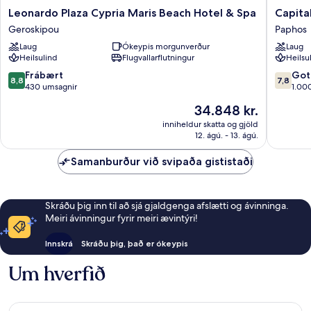
Leonardo
Capital
Leonardo Plaza Cypria Maris Beach Hotel & Spa
Capita
Plaza
Coast
Geroskipou
Paphos
Cypria
Resort
Laug
Ókeypis morgunverður
Laug
Maris
&
Heilsulind
Flugvallarflutningur
Heilsu
Beach
Spa
Hotel
Paphos
8.8
7.8
Frábært
Got
8,8
7,8
&
af
af
430 umsagnir
1.00
Spa
10,
10,
Verðið
34.848 kr.
Geroskipou
Frábært,
Gott,
er
430
1.000
inniheldur skatta og gjöld
34.848 kr.
12. ágú. - 13. ágú.
umsagnir
umsagni
Samanburður við svipaða gististaði
Skráðu þig inn til að sjá gjaldgenga afslætti og ávinninga.
Meiri ávinningur fyrir meiri ævintýri!
Innskrá
Skráðu þig, það er ókeypis
Um hverfið