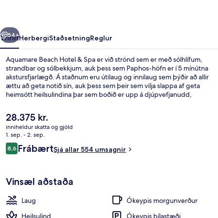
Spa
rra
Næsta
54+
Yfirlit
Herbergi
Staðsetning
Reglur
Aquamare Beach Hotel & Spa er við strönd sem er með sólhlífum,
strandbar og sólbekkjum, auk þess sem Paphos-höfn er í 5 mínútna
akstursfjarlægð. Á staðnum eru útilaug og innilaug sem þýðir að allir
ættu að geta notið sín, auk þess sem þeir sem vilja slappa af geta
heimsótt heilsulindina þar sem boðið er upp á djúpvefjanudd,
andlitsmeðferðir og detox-vafninga. Kirke er einn af 3
veitingastöðum sem hægt er að velja um. Þar er alþjóðleg
Núverandi
28.375 kr.
matargerðarlist í hávegum höfð og er boðið upp á morgunverð,
verð
inniheldur skatta og gjöld
hádegisverð og kvöldverð. Á staðnum eru einnig 2 barir/setustofur,
er
1. sep. - 2. sep.
bar við sundlaugarbakkann og líkamsræktarstöð.
Innilaug, útilaug, sólhlífar, sólstólar
28.375 kr.
Umsagnir
Frábært
8,6
Sjá allar 554 umsagnir
8,6 af 10
Vinsæl aðstaða
Laug
Ókeypis morgunverður
Heilsulind
Ókeypis bílastæði