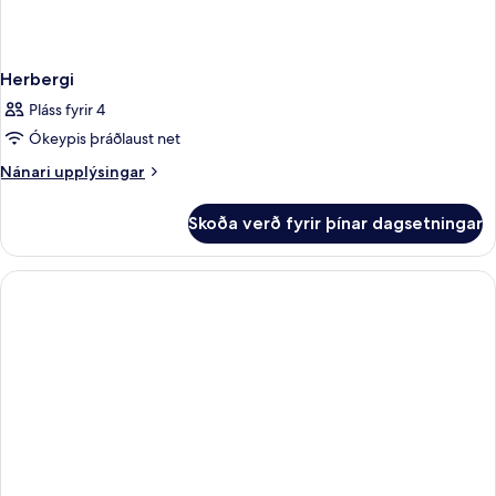
Herbergi
Pláss fyrir 4
Ókeypis þráðlaust net
Nánari
Nánari upplýsingar
upplýsingar
fyrir
Skoða verð fyrir þínar dagsetningar
Herbergi