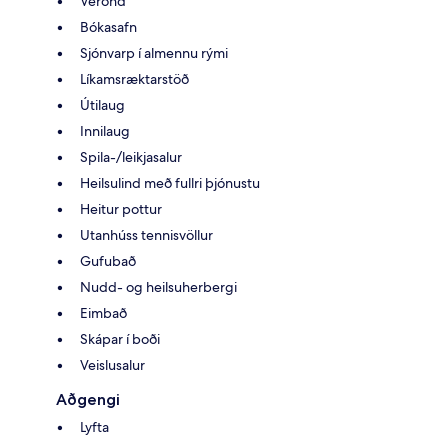
Verönd
Bókasafn
Sjónvarp í almennu rými
Líkamsræktarstöð
Útilaug
Innilaug
Spila-/leikjasalur
Heilsulind með fullri þjónustu
Heitur pottur
Utanhúss tennisvöllur
Gufubað
Nudd- og heilsuherbergi
Eimbað
Skápar í boði
Veislusalur
Aðgengi
Lyfta