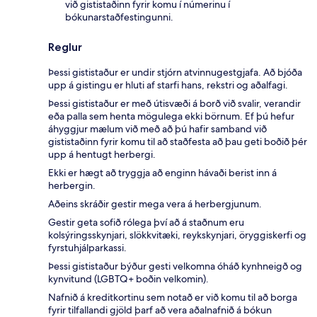
við gististaðinn fyrir komu í númerinu í
bókunarstaðfestingunni.
Reglur
Þessi gististaður er undir stjórn atvinnugestgjafa. Að bjóða
upp á gistingu er hluti af starfi hans, rekstri og aðalfagi.
Þessi gististaður er með útisvæði á borð við svalir, verandir
eða palla sem henta mögulega ekki börnum. Ef þú hefur
áhyggjur mælum við með að þú hafir samband við
gististaðinn fyrir komu til að staðfesta að þau geti boðið þér
upp á hentugt herbergi.
Ekki er hægt að tryggja að enginn hávaði berist inn á
herbergin.
Aðeins skráðir gestir mega vera á herbergjunum.
Gestir geta sofið rólega því að á staðnum eru
kolsýringsskynjari, slökkvitæki, reykskynjari, öryggiskerfi og
fyrstuhjálparkassi.
Þessi gististaður býður gesti velkomna óháð kynhneigð og
kynvitund (LGBTQ+ boðin velkomin).
Nafnið á kreditkortinu sem notað er við komu til að borga
fyrir tilfallandi gjöld þarf að vera aðalnafnið á bókun