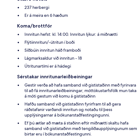
237 herbergi
Er á meira en 6 hæðum
Koma/brottför
Innritun hefst: kl. 14:00. Innritun lýkur: á miðnætti
Flýtiinnritun/-útritun í boði
Síðbúin innritun háð framboði
Lágmarksaldur við innritun - 18
Útritunartími er á hádegi
Sérstakar innritunarleiðbeiningar
Gestir verða að hafa samband við gististaðinn með fyrirvara
til að fá innritunarleiðbeiningar; móttökustarfsfólk mun taka
á móti gestum við komu á gististaðinn
Hafðu samband við gististaðinn fyrirfram til að gera
ráðstafanir varðandi innritun og notaðu til þess
upplýsingarnar á bókunarstaðfestingingunni.
Ef þú ætlar að mæta á staðinn eftir miðnætti skaltu hafa
samband við gististaðinn með tengiliðaupplýsingunum sem
birtar eru í bókunarstaðfestingunni.