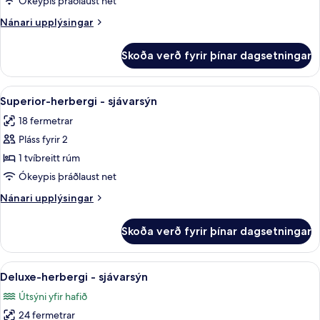
Ókeypis þráðlaust net
Nánari
Nánari upplýsingar
upplýsingar
fyrir
Skoða verð fyrir þínar dagsetningar
Executive-
svíta
Skoða
Fyrir utan
6
Superior-herbergi - sjávarsýn
allar
18 fermetrar
myndir
Pláss fyrir 2
fyrir
Superior-
1 tvíbreitt rúm
herbergi
Ókeypis þráðlaust net
-
Nánari
Nánari upplýsingar
sjávarsýn
upplýsingar
fyrir
Skoða verð fyrir þínar dagsetningar
Superior-
herbergi
-
Skoða
Fyrir utan
6
sjávarsýn
Deluxe-herbergi - sjávarsýn
allar
Útsýni yfir hafið
myndir
24 fermetrar
fyrir