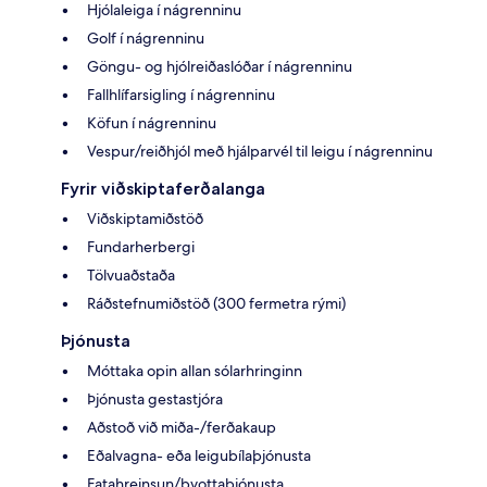
Hjólaleiga í nágrenninu
Golf í nágrenninu
Göngu- og hjólreiðaslóðar í nágrenninu
Fallhlífarsigling í nágrenninu
Köfun í nágrenninu
Vespur/reiðhjól með hjálparvél til leigu í nágrenninu
Fyrir viðskiptaferðalanga
Viðskiptamiðstöð
Fundarherbergi
Tölvuaðstaða
Ráðstefnumiðstöð (300 fermetra rými)
Þjónusta
Móttaka opin allan sólarhringinn
Þjónusta gestastjóra
Aðstoð við miða-/ferðakaup
Eðalvagna- eða leigubílaþjónusta
Fatahreinsun/þvottaþjónusta