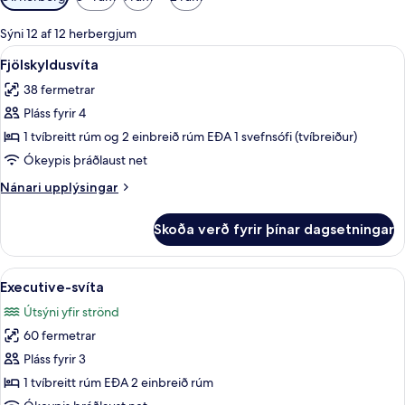
í
boði
Sýni 12 af 12 herbergjum
fyrir
Skoða
Fjölskyldusvíta | Míníbar, öryggishólf í
4
Fjölskyldusvíta
herbergi
allar
38 fermetrar
myndir
Pláss fyrir 4
fyrir
Fjölskyldusvíta
1 tvíbreitt rúm og 2 einbreið rúm EÐA 1 svefnsófi (tvíbreiður)
Ókeypis þráðlaust net
Nánari
Nánari upplýsingar
upplýsingar
fyrir
Skoða verð fyrir þínar dagsetningar
Fjölskyldusvíta
Skoða
Executive-svíta | Míníbar, öryggishólf 
5
Executive-svíta
allar
Útsýni yfir strönd
myndir
60 fermetrar
fyrir
Executive-
Pláss fyrir 3
svíta
1 tvíbreitt rúm EÐA 2 einbreið rúm