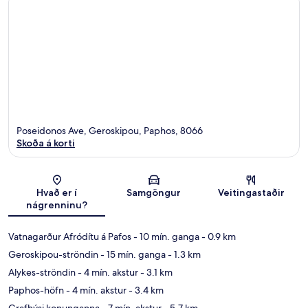
Poseidonos Ave, Geroskipou, Paphos, 8066
Skoða á korti
Kort
Hvað er í
Samgöngur
Veitingastaðir
nágrenninu?
Vatnagarður Afródítu á Pafos
- 10 mín. ganga
- 0.9 km
Geroskipou-ströndin
- 15 mín. ganga
- 1.3 km
Alykes-ströndin
- 4 mín. akstur
- 3.1 km
Paphos-höfn
- 4 mín. akstur
- 3.4 km
Grafhýsi konunganna
- 7 mín. akstur
- 5.7 km