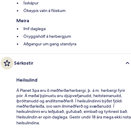
Ísskápur
Ókeypis vatn á flöskum
Meira
Þrif daglega
Öryggishólf á herbergjum
Aðgangur um gang utandyra
Sérkostir
Heilsulind
Á Planet Spa eru 6 meðferðarherbergi, þ. á m. herbergi fyrir
pör. Á meðal þjónustu eru djúpvefjanudd, heitsteinanudd,
íþróttanudd og andlitsmeðferð. Í heilsulindinni býðst fjöldi
meðferðarleiða, svo sem ilmmeðferð og svæðanudd. Í
heilsulindinni eru leðjubað, gufubað, eimbað og tyrknest bað.
Heilsulindin er opin daglega. Gestir undir 18 ára mega ekki nota
heilsulindina.