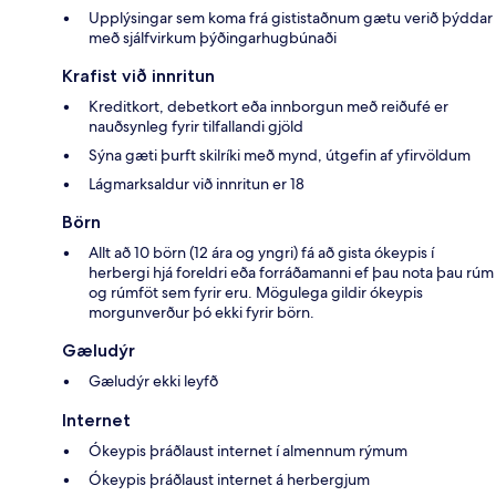
Upplýsingar sem koma frá gististaðnum gætu verið þýddar
með sjálfvirkum þýðingarhugbúnaði
Krafist við innritun
Kreditkort, debetkort eða innborgun með reiðufé er
nauðsynleg fyrir tilfallandi gjöld
Sýna gæti þurft skilríki með mynd, útgefin af yfirvöldum
Lágmarksaldur við innritun er 18
Börn
Allt að 10 börn (12 ára og yngri) fá að gista ókeypis í
herbergi hjá foreldri eða forráðamanni ef þau nota þau rúm
og rúmföt sem fyrir eru. Mögulega gildir ókeypis
morgunverður þó ekki fyrir börn.
Gæludýr
Gæludýr ekki leyfð
Internet
Ókeypis þráðlaust internet í almennum rýmum
Ókeypis þráðlaust internet á herbergjum