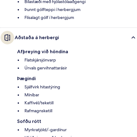
Bílastæði með hjólastólaaðgengi
Þunnt gólfteppi í herbergjum
Flísalagt gólf í herbergjum
Aðstaða á herbergi
Afþreying við höndina
Flatskjársjónvarp
Úrvals gervihnattarásir
Þægindi
Sjálfvirk hitastýring
Míníbar
Kaffivél/teketill
Rafmagnsketill
Sofðu rótt
Myrkratjöld/-gardínur