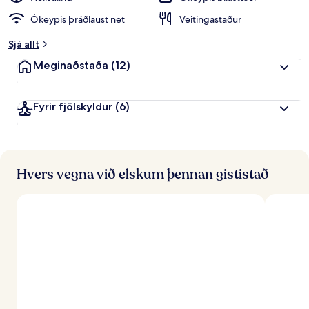
Ókeypis þráðlaust net
Veitingastaður
Sjá allt
Meginaðstaða
(12)
Fyrir fjölskyldur
(6)
Hvers vegna við elskum þennan gististað