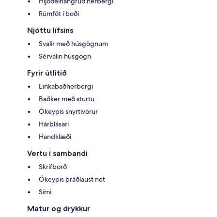
Hljóðeinangruð herbergi
Rúmföt í boði
Njóttu lífsins
Svalir með húsgögnum
Sérvalin húsgögn
Fyrir útlitið
Einkabaðherbergi
Baðker með sturtu
Ókeypis snyrtivörur
Hárblásari
Handklæði
Vertu í sambandi
Skrifborð
Ókeypis þráðlaust net
Sími
Matur og drykkur