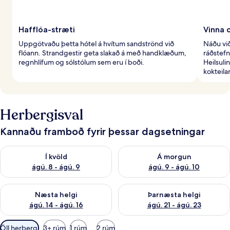
Hafflóa-stræti
Vinna 
Uppgötvaðu þetta hótel á hvítum sandströnd við
Náðu vi
flóann. Strandgestir geta slakað á með handklæðum,
ráðstefn
regnhlífum og sólstólum sem eru í boði.
Heilsul
kokteila
Herbergisval
Kannaðu framboð fyrir þessar dagsetningar
Athuga framboð í kvöld ágú. 8 - ágú. 9
Athuga framboð á morgun ágú.
Í kvöld
Á morgun
ágú. 8 - ágú. 9
ágú. 9 - ágú. 10
Athuga framboð næstu helgi ágú. 14 - ágú. 16
Athuga framboð þarnæstu helg
Næsta helgi
Þarnæsta helgi
ágú. 14 - ágú. 16
ágú. 21 - ágú. 23
Síur
Öll herbergi
3+ rúm
1 rúm
2 rúm