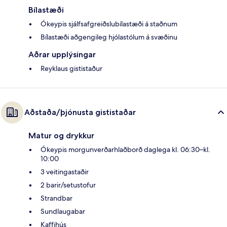
Bílastæði
Ókeypis sjálfsafgreiðslubílastæði á staðnum
Bílastæði aðgengileg hjólastólum á svæðinu
Aðrar upplýsingar
Reyklaus gististaður
Aðstaða/þjónusta gististaðar
Matur og drykkur
Ókeypis morgunverðarhlaðborð daglega kl. 06:30–kl.
10:00
3 veitingastaðir
2 barir/setustofur
Strandbar
Sundlaugabar
Kaffihús