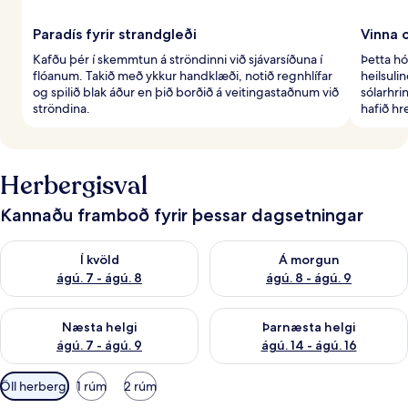
Paradís fyrir strandgleði
Vinna 
Kafðu þér í skemmtun á ströndinni við sjávarsíðuna í
Þetta hó
flóanum. Takið með ykkur handklæði, notið regnhlífar
heilsuli
og spilið blak áður en þið borðið á veitingastaðnum við
sólarhri
ströndina.
hafið hr
Herbergisval
Kannaðu framboð fyrir þessar dagsetningar
Athuga framboð í kvöld ágú. 7 - ágú. 8
Athuga framboð á morgun ágú.
Í kvöld
Á morgun
ágú. 7 - ágú. 8
ágú. 8 - ágú. 9
Athuga framboð næstu helgi ágú. 7 - ágú. 9
Athuga framboð þarnæstu helgi
Næsta helgi
Þarnæsta helgi
ágú. 7 - ágú. 9
ágú. 14 - ágú. 16
Síur
Öll herbergi
1 rúm
2 rúm
í