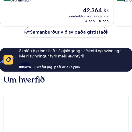
af
af
690 umsagnir
1.01
10,
10,
Verðið
42.364 kr.
Stórkostlegt,
Stórkost
er
690
1.010
inniheldur skatta og gjöld
42.364 kr.
4. sep. - 5. sep.
umsagnir
umsagni
Samanburður við svipaða gististaði
Skráðu þig inn til að sjá gjaldgenga afslætti og ávinninga.
Meiri ávinningur fyrir meiri ævintýri!
Innskrá
Skráðu þig, það er ókeypis
Um hverfið