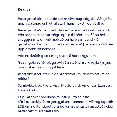
Reglur
Þessi gististaður er undir stjórn atvinnugestgjafa. Að bjóða
upp á gistingu er hluti af starfi hans, rekstri og aðalfagi.
Þessi gististaður er með útisvæði á borð við svalir, verandir
eða palla sem henta mögulega ekki börnum. Ef þú hefur
áhyggjur mælum við með að þú hafir samband við
gististaðinn fyrir komu til að staðfesta að þau geti boðið þér
upp á hentugt herbergi.
Aðeins skráðir gestir mega vera á herbergjunum.
Gestir geta sofið rólega því að á staðnum eru reykskynjari,
öryggiskerfi og gluggahlerar.
Þessi gististaður tekur við kreditkortum, debetkortum og
reiðufé.
Samþykkt kreditkort: Visa, Mastercard, American Express,
Diners Club
Ef þú afbókar bókunina muntu þurfa að hlíta
afbókunarskilyrðum gestgjafans. Í samræmi við reglugerðir
ESB um neytendarétt eru bókunarþjónustur gististaða ekki
háðar rétti til að hætta við.