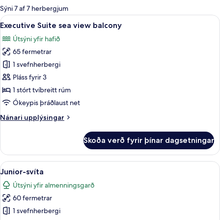
boði
Sýni 7 af 7 herbergjum
fyrir
Skoða
Útsýni úr herberginu
6
Executive Suite sea view balcony
herbergi
allar
Útsýni yfir hafið
myndir
65 fermetrar
fyrir
Executive
1 svefnherbergi
Suite
Pláss fyrir 3
sea
1 stórt tvíbreitt rúm
view
Ókeypis þráðlaust net
balcony
Nánari
Nánari upplýsingar
upplýsingar
fyrir
Skoða verð fyrir þínar dagsetningar
Executive
Suite
sea
Skoða
Míníbar, öryggishólf í herbergi, skrif
8
view
Junior-svíta
allar
balcony
Útsýni yfir almenningsgarð
myndir
60 fermetrar
fyrir
Junior-
1 svefnherbergi