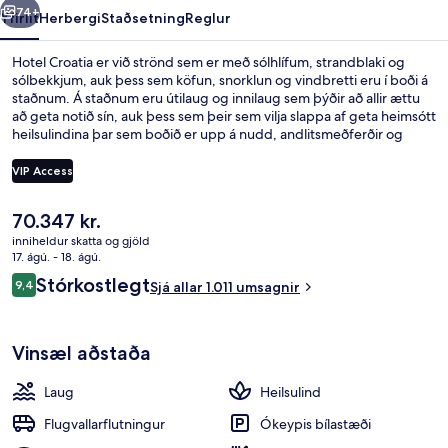
74+
Yfirlit
Herbergi
Staðsetning
Reglur
Hotel Croatia er við strönd sem er með sólhlífum, strandblaki og
sólbekkjum, auk þess sem köfun, snorklun og vindbretti eru í boði á
staðnum. Á staðnum eru útilaug og innilaug sem þýðir að allir ættu
að geta notið sín, auk þess sem þeir sem vilja slappa af geta heimsótt
heilsulindina þar sem boðið er upp á nudd, andlitsmeðferðir og
líkamsmeðferðir. Restaurant Cavtat, sem er einn af 4
veitingastöðum, er með útsýni yfir hafið og býður upp á
VIP Access
morgunverð og kvöldverð. Meðal annarra þæginda á þessu hóteli
fyrir vandláta eru 2 strandbarir, bar við sundlaugarbakkann og
Núverandi
70.347 kr.
líkamsræktaraðstaða. Ferðamenn sem hafa dvalið á staðnum hafa
4 veitingastaðir; morgunverður, háde
verð
verið mjög ánægðir en meðal þess sem þeir nefna sem sérstaka kosti
inniheldur skatta og gjöld
er
17. ágú. - 18. ágú.
eru hjálpsamt starfsfólk og ástand gististaðarins almennt.
70.347 kr.
Umsagnir
Stórkostlegt
9,4
Sjá allar 1.011 umsagnir
9,4 af 10
Vinsæl aðstaða
Laug
Heilsulind
Flugvallarflutningur
Ókeypis bílastæði