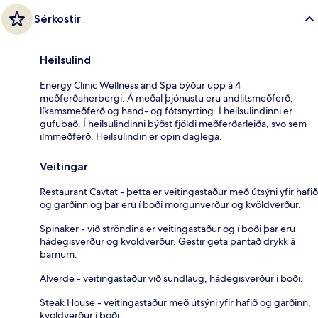
Sérkostir
Heilsulind
Energy Clinic Wellness and Spa býður upp á 4
meðferðaherbergi. Á meðal þjónustu eru andlitsmeðferð,
líkamsmeðferð og hand- og fótsnyrting. Í heilsulindinni er
gufubað. Í heilsulindinni býðst fjöldi meðferðarleiða, svo sem
ilmmeðferð. Heilsulindin er opin daglega.
Veitingar
Restaurant Cavtat - þetta er veitingastaður með útsýni yfir hafið
og garðinn og þar eru í boði morgunverður og kvöldverður.
Spinaker - við ströndina er veitingastaður og í boði þar eru
hádegisverður og kvöldverður. Gestir geta pantað drykk á
barnum.
Alverde - veitingastaður við sundlaug, hádegisverður í boði.
Steak House - veitingastaður með útsýni yfir hafið og garðinn,
kvöldverður í boði.