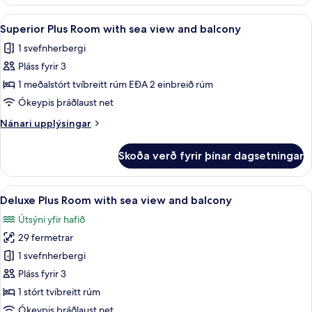
Plus
and
Room
Skoða
Superior Plus Room with sea view and b
balcony
5
with
Superior Plus Room with sea view and balcony
allar
city
1 svefnherbergi
view
myndir
and
Pláss fyrir 3
fyrir
balcony
Superior
1 meðalstórt tvíbreitt rúm EÐA 2 einbreið rúm
Plus
Ókeypis þráðlaust net
Room
Nánari
Nánari upplýsingar
with
upplýsingar
sea
fyrir
Skoða verð fyrir þínar dagsetningar
Superior
view
Plus
and
Room
Skoða
Deluxe Plus Room with sea view and bal
balcony
4
with
Deluxe Plus Room with sea view and balcony
allar
sea
Útsýni yfir hafið
view
myndir
and
29 fermetrar
fyrir
balcony
Deluxe
1 svefnherbergi
Plus
Pláss fyrir 3
Room
1 stórt tvíbreitt rúm
with
Ókeypis þráðlaust net