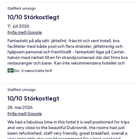
Staðfest umsögn
10/10 Stórkostlegt
11. júlí 2026
Þýða með Google
Fantastiskt på alla sätt: jättefint, fräscht och rent hotell, bra
faciliteter med både pool och flera stränder, jättetrevlig och
hjälpsam personal och framförallt - fantastiskt läge på Cavtat-
halvön med närhet till en fin strandpromenad där det finns bra
restauranger och barer. Kan inte rekommendera hotellet och
orten mer!
Elin, 5 nætur/nátta ferð
Staðfest umsögn
10/10 Stórkostlegt
28. maí 2026
Þýða með Google
We had a fabulous time in this hotel it is well positioned for trips
and very close to the beautiful Dubrovnik, the rooms had just
been refurbished, staff very friendly, great breakfast, overall a
very enjoyable stay would recommend for a long weekend,