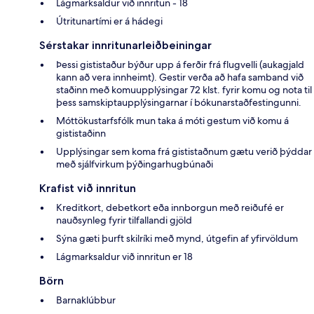
Lágmarksaldur við innritun - 18
Útritunartími er á hádegi
Sérstakar innritunarleiðbeiningar
Þessi gististaður býður upp á ferðir frá flugvelli (aukagjald
kann að vera innheimt). Gestir verða að hafa samband við
staðinn með komuupplýsingar 72 klst. fyrir komu og nota til
þess samskiptaupplýsingarnar í bókunarstaðfestingunni.
Móttökustarfsfólk mun taka á móti gestum við komu á
gististaðinn
Upplýsingar sem koma frá gististaðnum gætu verið þýddar
með sjálfvirkum þýðingarhugbúnaði
Krafist við innritun
Kreditkort, debetkort eða innborgun með reiðufé er
nauðsynleg fyrir tilfallandi gjöld
Sýna gæti þurft skilríki með mynd, útgefin af yfirvöldum
Lágmarksaldur við innritun er 18
Börn
Barnaklúbbur