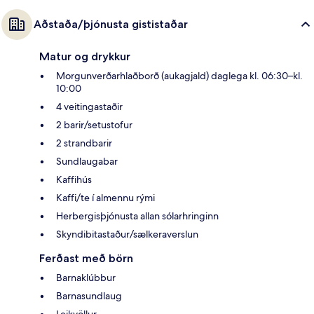
Aðstaða/þjónusta gististaðar
Matur og drykkur
Morgunverðarhlaðborð (aukagjald) daglega kl. 06:30–kl.
10:00
4 veitingastaðir
2 barir/setustofur
2 strandbarir
Sundlaugabar
Kaffihús
Kaffi/te í almennu rými
Herbergisþjónusta allan sólarhringinn
Skyndibitastaður/sælkeraverslun
Ferðast með börn
Barnaklúbbur
Barnasundlaug
Leikvöllur