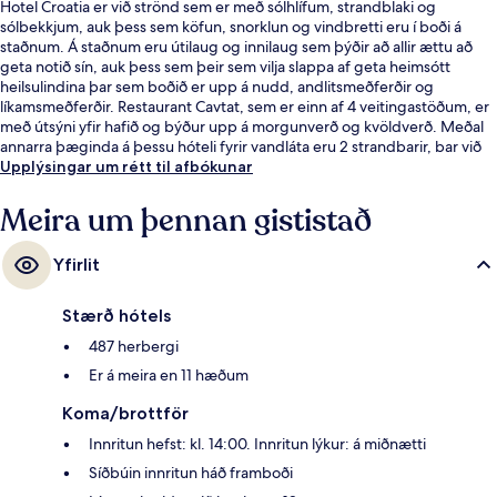
Hotel Croatia er við strönd sem er með sólhlífum, strandblaki og
sólbekkjum, auk þess sem köfun, snorklun og vindbretti eru í boði á
staðnum. Á staðnum eru útilaug og innilaug sem þýðir að allir ættu að
geta notið sín, auk þess sem þeir sem vilja slappa af geta heimsótt
heilsulindina þar sem boðið er upp á nudd, andlitsmeðferðir og
líkamsmeðferðir. Restaurant Cavtat, sem er einn af 4 veitingastöðum, er
með útsýni yfir hafið og býður upp á morgunverð og kvöldverð. Meðal
annarra þæginda á þessu hóteli fyrir vandláta eru 2 strandbarir, bar við
sundlaugarbakkann og líkamsræktaraðstaða. Ferðamenn sem hafa
Upplýsingar um rétt til afbókunar
dvalið á staðnum hafa verið mjög ánægðir en meðal þess sem þeir nefna
sem sérstaka kosti eru hjálpsamt starfsfólk og ástand gististaðarins
Meira um þennan gististað
almennt.
Yfirlit
Stærð hótels
487 herbergi
Er á meira en 11 hæðum
Koma/brottför
Innritun hefst: kl. 14:00. Innritun lýkur: á miðnætti
Síðbúin innritun háð framboði