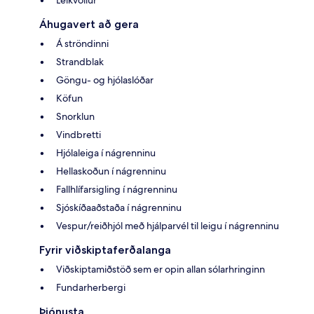
Áhugavert að gera
Á ströndinni
Strandblak
Göngu- og hjólaslóðar
Köfun
Snorklun
Vindbretti
Hjólaleiga í nágrenninu
Hellaskoðun í nágrenninu
Fallhlífarsigling í nágrenninu
Sjóskíðaaðstaða í nágrenninu
Vespur/reiðhjól með hjálparvél til leigu í nágrenninu
Fyrir viðskiptaferðalanga
Viðskiptamiðstöð sem er opin allan sólarhringinn
Fundarherbergi
Þjónusta