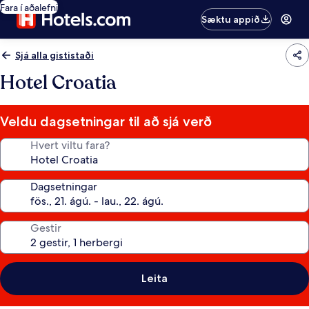
Fara í aðalefni
Sæktu appið
Sjá alla gististaði
Hotel Croatia
Veldu dagsetningar til að sjá verð
Hvert viltu fara?
Dagsetningar
Gestir
Leita