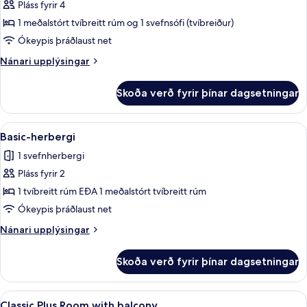
svíta
Pláss fyrir 4
1 meðalstórt tvíbreitt rúm og 1 svefnsófi (tvíbreiður)
Ókeypis þráðlaust net
Nánari
Nánari upplýsingar
upplýsingar
fyrir
Skoða verð fyrir þínar dagsetningar
Junior-
svíta
Skoða
Míníbar, öryggishólf í herbergi, skrif
3
Basic-herbergi
allar
1 svefnherbergi
myndir
Pláss fyrir 2
fyrir
Basic-
1 tvíbreitt rúm EÐA 1 meðalstórt tvíbreitt rúm
herbergi
Ókeypis þráðlaust net
Nánari
Nánari upplýsingar
upplýsingar
fyrir
Skoða verð fyrir þínar dagsetningar
Basic-
herbergi
Skoða
Classic Plus Room with balcony | Míníb
4
Classic Plus Room with balcony