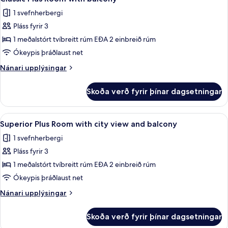
allar
1 svefnherbergi
myndir
Pláss fyrir 3
fyrir
Classic
1 meðalstórt tvíbreitt rúm EÐA 2 einbreið rúm
Plus
Ókeypis þráðlaust net
Room
Nánari
Nánari upplýsingar
with
upplýsingar
balcony
fyrir
Skoða verð fyrir þínar dagsetningar
Classic
Plus
Room
Skoða
Superior Plus Room with city view and 
4
with
Superior Plus Room with city view and balcony
allar
balcony
1 svefnherbergi
myndir
Pláss fyrir 3
fyrir
Superior
1 meðalstórt tvíbreitt rúm EÐA 2 einbreið rúm
Plus
Ókeypis þráðlaust net
Room
Nánari
Nánari upplýsingar
with
upplýsingar
city
fyrir
Skoða verð fyrir þínar dagsetningar
Superior
view