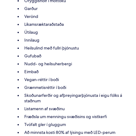
Öryggishólf í móttöku
Garður
Verönd
Líkamsræktaraðstaða
Útilaug
Innilaug
Heilsulind með fullri þjónustu
Gufubað
Nudd- og heilsuherbergi
Eimbað
Vegan-réttir í boði
Grænmetisréttir í boði
Skoðunarferðir og afþreyingarþjónusta í eigu fólks á
staðnum
Listamenn af svæðinu
Fræðsla um menningu svæðisins og vistkerfi
Tvöfalt gler í gluggum
Að minnsta kosti 80% af lýsingu með LED-perum