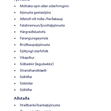
Móttaka opin allan sólarhringinn
Þjónusta gestastjóra
Aðstoð við miða-/ferðakaup
Fatahreinsun/þvottaþjónusta
Hárgreiðslustofa
Farangursgeymsla
Brúðkaupsþjónusta
Fjöltyngt starfsfólk
Vikapiltur
Sólbekkir (legubekkir)
Strandhandklæði
Sólhlífar
Sólstólar
Sólhlífar
Aðstaða
Hraðbanki/bankaþjónusta