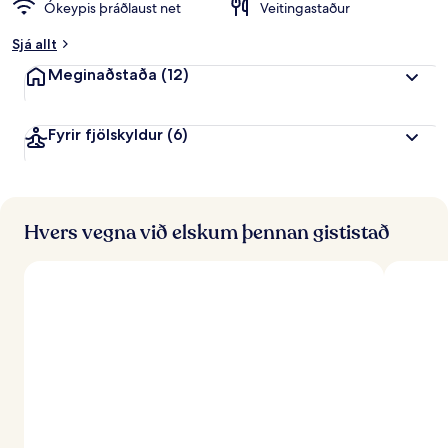
Ókeypis þráðlaust net
Veitingastaður
Sjá allt
Meginaðstaða
(12)
Fyrir fjölskyldur
(6)
Hvers vegna við elskum þennan gististað