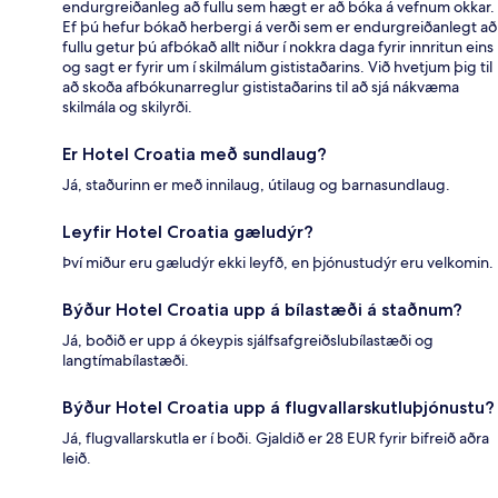
endurgreiðanleg að fullu sem hægt er að bóka á vefnum okkar.
Ef þú hefur bókað herbergi á verði sem er endurgreiðanlegt að
fullu getur þú afbókað allt niður í nokkra daga fyrir innritun eins
og sagt er fyrir um í skilmálum gististaðarins. Við hvetjum þig til
að skoða afbókunarreglur gististaðarins til að sjá nákvæma
skilmála og skilyrði.
Er Hotel Croatia með sundlaug?
Já, staðurinn er með innilaug, útilaug og barnasundlaug.
Leyfir Hotel Croatia gæludýr?
Því miður eru gæludýr ekki leyfð, en þjónustudýr eru velkomin.
Býður Hotel Croatia upp á bílastæði á staðnum?
Já, boðið er upp á ókeypis sjálfsafgreiðslubílastæði og
langtímabílastæði.
Býður Hotel Croatia upp á flugvallarskutluþjónustu?
Já, flugvallarskutla er í boði. Gjaldið er 28 EUR fyrir bifreið aðra
leið.