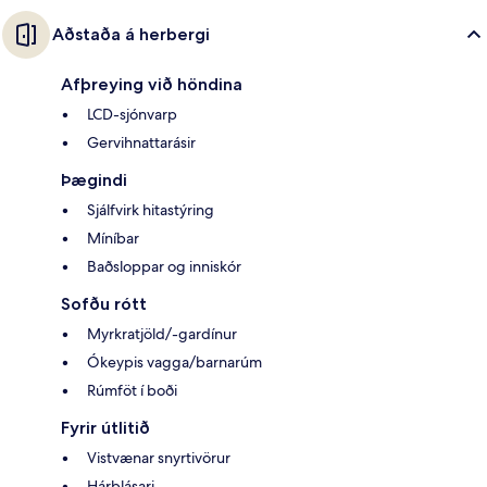
Aðstaða á herbergi
Afþreying við höndina
LCD-sjónvarp
Gervihnattarásir
Þægindi
Sjálfvirk hitastýring
Míníbar
Baðsloppar og inniskór
Sofðu rótt
Myrkratjöld/-gardínur
Ókeypis vagga/barnarúm
Rúmföt í boði
Fyrir útlitið
Vistvænar snyrtivörur
Hárblásari