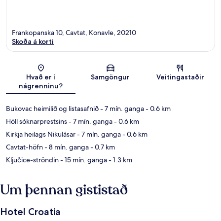
Frankopanska 10, Cavtat, Konavle, 20210
Skoða á korti
Kort
Hvað er í
Samgöngur
Veitingastaðir
nágrenninu?
Bukovac heimilið og listasafnið
- 7 mín. ganga
- 0.6 km
Höll sóknarprestsins
- 7 mín. ganga
- 0.6 km
Kirkja heilags Nikulásar
- 7 mín. ganga
- 0.6 km
Cavtat-höfn
- 8 mín. ganga
- 0.7 km
Ključice-ströndin
- 15 mín. ganga
- 1.3 km
Um þennan gististað
Hotel Croatia