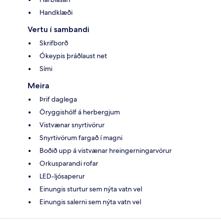
Handklæði
Vertu í sambandi
Skrifborð
Ókeypis þráðlaust net
Sími
Meira
Þrif daglega
Öryggishólf á herbergjum
Vistvænar snyrtivörur
Snyrtivörum fargað í magni
Boðið upp á vistvænar hreingerningarvörur
Orkusparandi rofar
LED-ljósaperur
Einungis sturtur sem nýta vatn vel
Einungis salerni sem nýta vatn vel