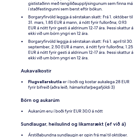
gististaðinn með tengiliðaupplýsingunum sem finna má
í staðfestingunni sem berst eftir bókun.
Borgaryfirvöld leggja á sérstakan skatt: Frá 1. október til
31. mars, 1.85 EUR á mann, á nótt fyrir fullorðna; 0.93
EUR á nótt fyrir gesti á aldrinum 12-17 ára. Þessi skattur á
ekki við um börn yngri en 12 ára.
Borgaryfirvöld leggja á sérstakan skatt: Frá 1. apríl til 30.
september, 2.50 EUR á mann, á nótt fyrir fullorðna; 1.25
EUR á nótt fyrir gesti á aldrinum 12-17 ára. Þessi skattur á
ekki við um börn yngri en 12 ára.
Aukavalkostir
Flugvallarskutla
er í boði og kostar aukalega 28 EUR
fyrir bifreið (aðra leið, hámarksfarþegafjöldi 3)
Börn og aukarúm
Aukarúm eru í boði fyrir EUR 30.0 á nótt
Sundlaugar, heilsulind og líkamsrækt (ef við á)
Árstíðabundna sundlaugin er opin frá maí til október.