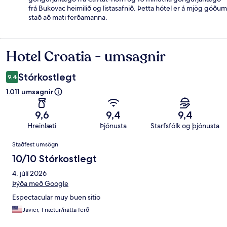
frá Bukovac heimilið og listasafnið. Þetta hótel er á mjög góðum
stað að mati ferðamanna.
Hotel Croatia - umsagnir
Umsagnir
Stórkostlegt
9,4
1.011 umsagnir
9,6
9,4
9,4
Hreinlæti
Þjónusta
Starfsfólk og þjónusta
Umsagnir
Staðfest umsögn
10/10 Stórkostlegt
4. júlí 2026
Þýða með Google
Espectacular muy buen sitio
Javier, 1 nætur/nátta ferð