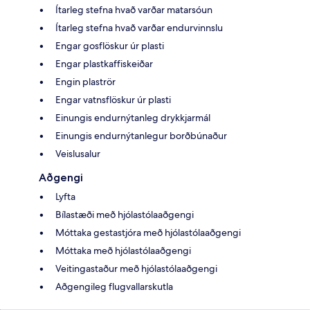
Ítarleg stefna hvað varðar matarsóun
Ítarleg stefna hvað varðar endurvinnslu
Engar gosflöskur úr plasti
Engar plastkaffiskeiðar
Engin plaströr
Engar vatnsflöskur úr plasti
Einungis endurnýtanleg drykkjarmál
Einungis endurnýtanlegur borðbúnaður
Veislusalur
Aðgengi
Lyfta
Bílastæði með hjólastólaaðgengi
Móttaka gestastjóra með hjólastólaaðgengi
Móttaka með hjólastólaaðgengi
Veitingastaður með hjólastólaaðgengi
Aðgengileg flugvallarskutla