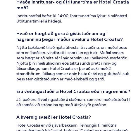
Hvaða innritunar- og útritunartíma er Hotel Croatia
með?
Innritunartími hefst: kl. 14:00. Innritunartíma lýkur: á miðnætti.
Útritunartími er á hádegi.
Hvað er hægt að gera á gististaðnum og í
nágrenninu þegar maður dvelur á Hotel Croatia?
Nýttu tækifærið til að njóta útivistar á svæðinu, en meðal þess
sem er í boði eru vindbretti, snorklun og blak. Meðal annars
sem hægt er að nýta sér í nágrenninu eru hellaskoðunarferðir.
Njóttu þín í heilsulindinni eða taktu sundsprett í inni- og
útisundlaugunum.Hotel Croatia er þar að auki með 2
strandbörum, útilaug sem er opin hluta úr ári og gufubaði, auk
þess sem gististaðurinn er með eimbaði og garði.
Eru veitingastaðir á Hotel Croatia eða í nágrenninu?
Já, það eru 4 veitingastaðir á staðnum, sem eru með aðstöðu til
að snæða við ströndina og með útsýni yfir garðinn.
Á hvernig svæði er Hotel Croatia?
Hotel Croatia er við sjávarbakkann, í einungis 11 mínútna
göngufjarlægð frá Cavtat-höfn og 10 mínútna göngufjarlægð