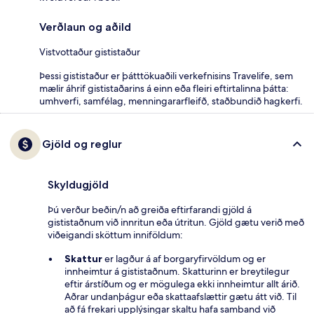
Verðlaun og aðild
Vistvottaður gististaður
Þessi gististaður er þátttökuaðili verkefnisins Travelife, sem
mælir áhrif gististaðarins á einn eða fleiri eftirtalinna þátta:
umhverfi, samfélag, menningararfleifð, staðbundið hagkerfi.
Gjöld og reglur
Skyldugjöld
Þú verður beðin/n að greiða eftirfarandi gjöld á
gististaðnum við innritun eða útritun. Gjöld gætu verið með
viðeigandi sköttum inniföldum:
Skattur
er lagður á af borgaryfirvöldum og er
innheimtur á gististaðnum. Skatturinn er breytilegur
eftir árstíðum og er mögulega ekki innheimtur allt árið.
Aðrar undanþágur eða skattaafslættir gætu átt við. Til
að fá frekari upplýsingar skaltu hafa samband við