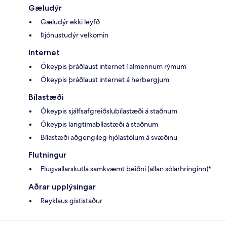
Gæludýr
Gæludýr ekki leyfð
Þjónustudýr velkomin
Internet
Ókeypis þráðlaust internet í almennum rýmum
Ókeypis þráðlaust internet á herbergjum
Bílastæði
Ókeypis sjálfsafgreiðslubílastæði á staðnum
Ókeypis langtímabílastæði á staðnum
Bílastæði aðgengileg hjólastólum á svæðinu
Flutningur
Flugvallarskutla samkvæmt beiðni (allan sólarhringinn)*
Aðrar upplýsingar
Reyklaus gististaður