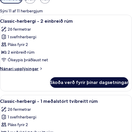
í
boði
Sýni 11 af 11 herbergjum
fyrir
Skoða
Rúmföt úr egypskri bómull, rúmföt af
6
Classic-herbergi - 2 einbreið rúm
herbergi
allar
26 fermetrar
myndir
1 svefnherbergi
fyrir
Classic-
Pláss fyrir 2
herbergi
2 einbreið rúm
-
Ókeypis þráðlaust net
2
Nánari
Nánari upplýsingar
einbreið
upplýsingar
rúm
fyrir
Skoða verð fyrir þínar dagsetningar
Classic-
herbergi
-
Skoða
Rúmföt úr egypskri bómull, rúmföt af
8
2
Classic-herbergi - 1 meðalstórt tvíbreitt rúm
allar
einbreið
26 fermetrar
rúm
myndir
1 svefnherbergi
fyrir
Classic-
Pláss fyrir 2
herbergi