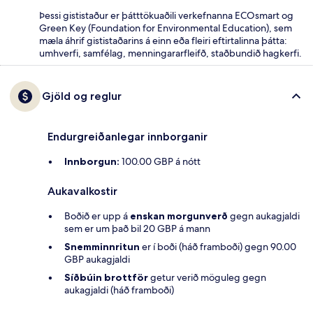
Þessi gististaður er þátttökuaðili verkefnanna ECOsmart og
Green Key (Foundation for Environmental Education), sem
mæla áhrif gististaðarins á einn eða fleiri eftirtalinna þátta:
umhverfi, samfélag, menningararfleifð, staðbundið hagkerfi.
Gjöld og reglur
Endurgreiðanlegar innborganir
Innborgun:
100.00 GBP á nótt
Aukavalkostir
Boðið er upp á
enskan morgunverð
gegn aukagjaldi
sem er um það bil 20 GBP á mann
Snemminnritun
er í boði (háð framboði) gegn 90.00
GBP aukagjaldi
Síðbúin brottför
getur verið möguleg gegn
aukagjaldi (háð framboði)