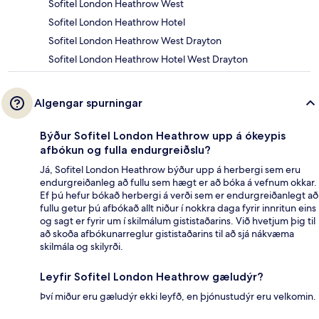
Sofitel London Heathrow West
Sofitel London Heathrow Hotel
Sofitel London Heathrow West Drayton
Sofitel London Heathrow Hotel West Drayton
Algengar spurningar
Býður Sofitel London Heathrow upp á ókeypis
afbókun og fulla endurgreiðslu?
Já, Sofitel London Heathrow býður upp á herbergi sem eru
endurgreiðanleg að fullu sem hægt er að bóka á vefnum okkar.
Ef þú hefur bókað herbergi á verði sem er endurgreiðanlegt að
fullu getur þú afbókað allt niður í nokkra daga fyrir innritun eins
og sagt er fyrir um í skilmálum gististaðarins. Við hvetjum þig til
að skoða afbókunarreglur gististaðarins til að sjá nákvæma
skilmála og skilyrði.
Leyfir Sofitel London Heathrow gæludýr?
Því miður eru gæludýr ekki leyfð, en þjónustudýr eru velkomin.