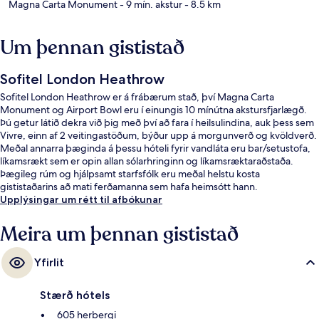
Magna Carta Monument
- 9 mín. akstur
- 8.5 km
Um þennan gististað
Sofitel London Heathrow
Sofitel London Heathrow er á frábærum stað, því Magna Carta
Monument og Airport Bowl eru í einungis 10 mínútna akstursfjarlægð.
Þú getur látið dekra við þig með því að fara í heilsulindina, auk þess sem
Vivre, einn af 2 veitingastöðum, býður upp á morgunverð og kvöldverð.
Meðal annarra þæginda á þessu hóteli fyrir vandláta eru bar/setustofa,
líkamsrækt sem er opin allan sólarhringinn og líkamsræktaraðstaða.
Þægileg rúm og hjálpsamt starfsfólk eru meðal helstu kosta
gististaðarins að mati ferðamanna sem hafa heimsótt hann.
Upplýsingar um rétt til afbókunar
Meira um þennan gististað
Yfirlit
Stærð hótels
605 herbergi