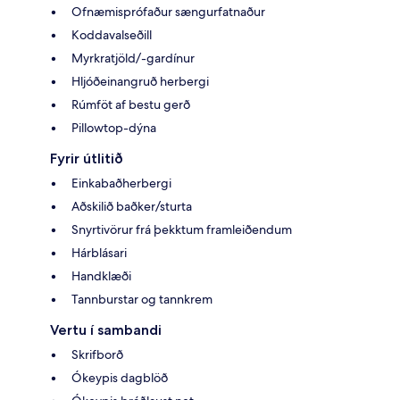
Ofnæmisprófaður sængurfatnaður
Koddavalseðill
Myrkratjöld/-gardínur
Hljóðeinangruð herbergi
Rúmföt af bestu gerð
Pillowtop-dýna
Fyrir útlitið
Einkabaðherbergi
Aðskilið baðker/sturta
Snyrtivörur frá þekktum framleiðendum
Hárblásari
Handklæði
Tannburstar og tannkrem
Vertu í sambandi
Skrifborð
Ókeypis dagblöð