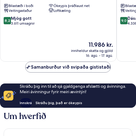
Heathrow
London
Bílastæði í boði
Ókeypis þráðlaust net
Bílastæ
Terminal
Heathr
Veitingastaður
Loftkæling
Veitin
5
Airport
Heathrow
Heathr
8.2
9.0
Mjög gott
Dás
8,2
9,0
af
af
3.611 umsagnir
4.33
10,
10,
Mjög
Dásamle
gott,
4.338
Verðið
11.986 kr.
3.611
umsagni
er
umsagnir
inniheldur skatta og gjöld
11.986 kr.
16. ágú. - 17. ágú.
Samanburður við svipaða gististaði
Skráðu þig inn til að sjá gjaldgenga afslætti og ávinninga.
Meiri ávinningur fyrir meiri ævintýri!
Innskrá
Skráðu þig, það er ókeypis
Um hverfið