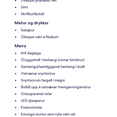
Ókeypis þráðlaust net
Sími
Skrifborðsstóll
Matur og drykkur
Ísskápur
Ókeypis vatn á flöskum
Meira
Þrif daglega
Öryggishólf í herbergi (rúmar fartölvur)
Samtengd/samliggjandi herbergi í boði
Vistvænar snyrtivörur
Snyrtivörum fargað í magni
Boðið upp á vistvænar hreingerningarvörur
Orkusparandi rofar
LED-ljósaperur
Endurvinnsla
Einungis sturtur sem nýta vatn vel