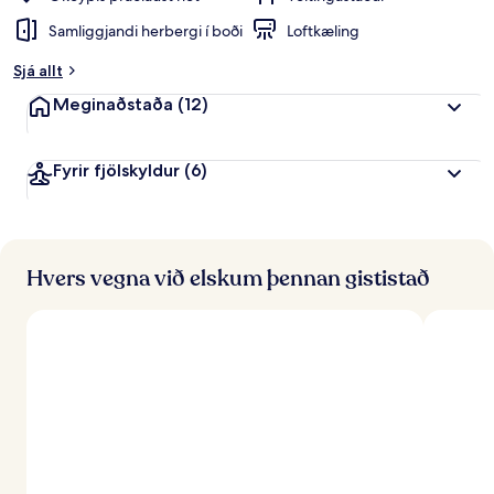
Samliggjandi herbergi í boði
Loftkæling
Sjá allt
Meginaðstaða
(12)
Fyrir fjölskyldur
(6)
Hvers vegna við elskum þennan gististað