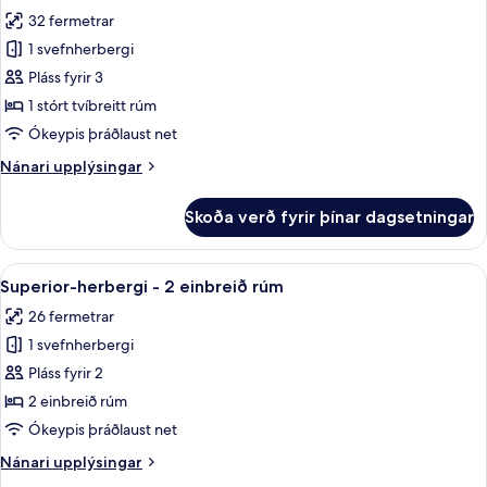
allar
(Prestige
32 fermetrar
-
myndir
with
1 svefnherbergi
fyrir
lounge
Lúxusherbergi
Pláss fyrir 3
access)
-
1 stórt tvíbreitt rúm
1
Ókeypis þráðlaust net
stórt
Nánari
Nánari upplýsingar
tvíbreitt
upplýsingar
rúm
fyrir
Skoða verð fyrir þínar dagsetningar
Lúxusherbergi
-
1
Skoða
Rúmföt úr egypskri bómull, rúmföt af
6
stórt
Superior-herbergi - 2 einbreið rúm
allar
tvíbreitt
26 fermetrar
rúm
myndir
1 svefnherbergi
fyrir
Superior-
Pláss fyrir 2
herbergi
2 einbreið rúm
-
Ókeypis þráðlaust net
2
Nánari
Nánari upplýsingar
einbreið
upplýsingar