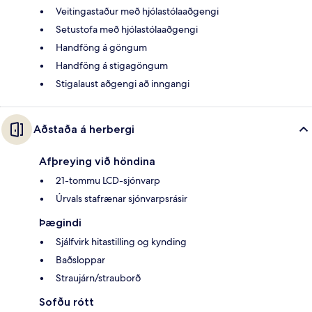
Veitingastaður með hjólastólaaðgengi
Setustofa með hjólastólaaðgengi
Handföng á göngum
Handföng á stigagöngum
Stigalaust aðgengi að inngangi
Aðstaða á herbergi
Afþreying við höndina
21-tommu LCD-sjónvarp
Úrvals stafrænar sjónvarpsrásir
Þægindi
Sjálfvirk hitastilling og kynding
Baðsloppar
Straujárn/strauborð
Sofðu rótt