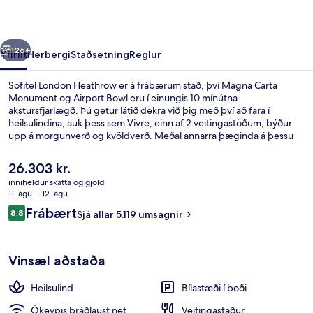
rra
Næsta
126+
Yfirlit
Herbergi
Staðsetning
Reglur
Sofitel London Heathrow er á frábærum stað, því Magna Carta
Monument og Airport Bowl eru í einungis 10 mínútna
akstursfjarlægð. Þú getur látið dekra við þig með því að fara í
heilsulindina, auk þess sem Vivre, einn af 2 veitingastöðum, býður
upp á morgunverð og kvöldverð. Meðal annarra þæginda á þessu
hóteli fyrir vandláta eru bar/setustofa, líkamsrækt sem er opin allan
sólarhringinn og líkamsræktaraðstaða. Þægileg rúm og hjálpsamt
Núverandi
26.303 kr.
starfsfólk eru meðal helstu kosta gististaðarins að mati ferðamanna
verð
inniheldur skatta og gjöld
sem hafa heimsótt hann.
er
11. ágú. - 12. ágú.
Fyrir utan
26.303 kr.
Umsagnir
Frábært
8,8
Sjá allar 5.119 umsagnir
8,8 af 10
Vinsæl aðstaða
Heilsulind
Bílastæði í boði
Ókeypis þráðlaust net
Veitingastaður