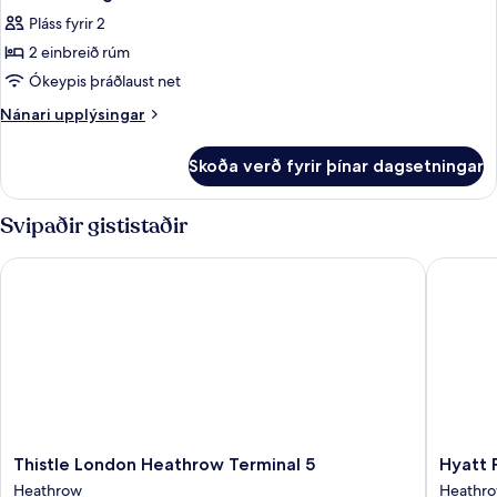
allar
stórt
-
Pláss fyrir 2
tvíbreitt
myndir
gott
rúm
2 einbreið rúm
fyrir
aðgengi
-
Lúxusherbergi
Ókeypis þráðlaust net
gott
-
aðgengi
Nánari
Nánari upplýsingar
2
upplýsingar
fyrir
einbreið
Skoða verð fyrir þínar dagsetningar
Lúxusherbergi
rúm
-
2
Svipaðir gististaðir
einbreið
rúm
Thistle London Heathrow Terminal 5
Hyatt Pl
Thistle
Hyatt
Thistle London Heathrow Terminal 5
Hyatt 
London
Place
Heathrow
Heathr