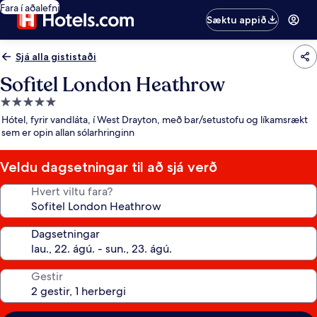
Fara í aðalefni
Sæktu appið
Sjá alla gististaði
Sofitel London Heathrow
5.0
stjörnu
Hótel, fyrir vandláta, í West Drayton, með bar/setustofu og líkamsrækt
gististaður
sem er opin allan sólarhringinn
Veldu dagsetningar til að sjá verð
Hvert viltu fara?
Dagsetningar
Gestir