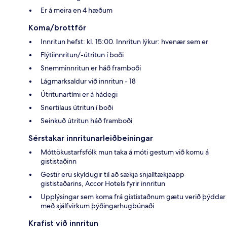
Er á meira en 4 hæðum
Koma/brottför
Innritun hefst: kl. 15:00. Innritun lýkur: hvenær sem er
Flýtiinnritun/-útritun í boði
Snemminnritun er háð framboði
Lágmarksaldur við innritun - 18
Útritunartími er á hádegi
Snertilaus útritun í boði
Seinkuð útritun háð framboði
Sérstakar innritunarleiðbeiningar
Móttökustarfsfólk mun taka á móti gestum við komu á
gististaðinn
Gestir eru skyldugir til að sækja snjalltækjaapp
gististaðarins, Accor Hotels fyrir innritun
Upplýsingar sem koma frá gististaðnum gætu verið þýddar
með sjálfvirkum þýðingarhugbúnaði
Krafist við innritun