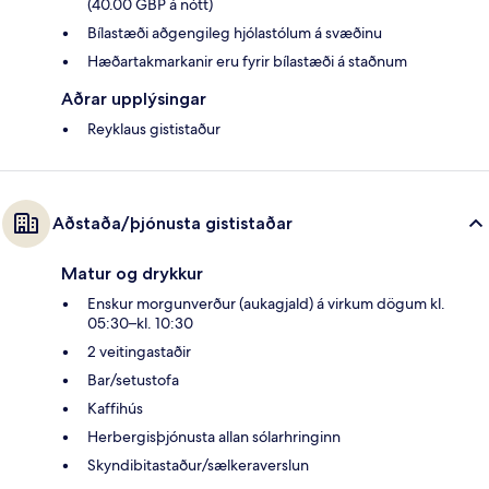
(40.00 GBP á nótt)
Bílastæði aðgengileg hjólastólum á svæðinu
Hæðartakmarkanir eru fyrir bílastæði á staðnum
Aðrar upplýsingar
Reyklaus gististaður
Aðstaða/þjónusta gististaðar
Matur og drykkur
Enskur morgunverður (aukagjald) á virkum dögum kl.
05:30–kl. 10:30
2 veitingastaðir
Bar/setustofa
Kaffihús
Herbergisþjónusta allan sólarhringinn
Skyndibitastaður/sælkeraverslun