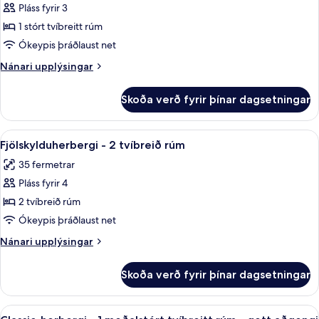
Superior-
Pláss fyrir 3
lounge
að
herbergi
setustofu
1 stórt tvíbreitt rúm
access)
í
-
Ókeypis þráðlaust net
klúbbi
1
(with
Nánari
Nánari upplýsingar
stórt
lounge
upplýsingar
tvíbreitt
access)
fyrir
Skoða verð fyrir þínar dagsetningar
Superior-
rúm
herbergi
-
Skoða
Fjölskylduherbergi - 2 tvíbreið rúm | 
8
1
Fjölskylduherbergi - 2 tvíbreið rúm
allar
stórt
35 fermetrar
tvíbreitt
myndir
rúm
Pláss fyrir 4
fyrir
Fjölskylduherbergi
2 tvíbreið rúm
-
Ókeypis þráðlaust net
2
Nánari
Nánari upplýsingar
tvíbreið
upplýsingar
rúm
fyrir
Skoða verð fyrir þínar dagsetningar
Fjölskylduherbergi
-
2
Skoða
Classic-herbergi - 1 meðalstórt tvíbre
2
tvíbreið