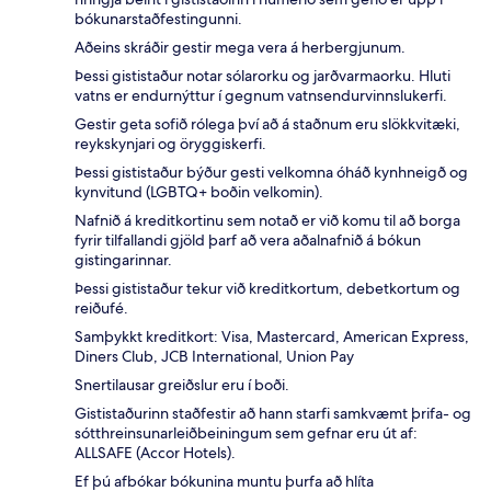
bókunarstaðfestingunni.
Aðeins skráðir gestir mega vera á herbergjunum.
Þessi gististaður notar sólarorku og jarðvarmaorku. Hluti
vatns er endurnýttur í gegnum vatnsendurvinnslukerfi.
Gestir geta sofið rólega því að á staðnum eru slökkvitæki,
reykskynjari og öryggiskerfi.
Þessi gististaður býður gesti velkomna óháð kynhneigð og
kynvitund (LGBTQ+ boðin velkomin).
Nafnið á kreditkortinu sem notað er við komu til að borga
fyrir tilfallandi gjöld þarf að vera aðalnafnið á bókun
gistingarinnar.
Þessi gististaður tekur við kreditkortum, debetkortum og
reiðufé.
Samþykkt kreditkort: Visa, Mastercard, American Express,
Diners Club, JCB International, Union Pay
Snertilausar greiðslur eru í boði.
Gististaðurinn staðfestir að hann starfi samkvæmt þrifa- og
sótthreinsunarleiðbeiningum sem gefnar eru út af:
ALLSAFE (Accor Hotels).
Ef þú afbókar bókunina muntu þurfa að hlíta