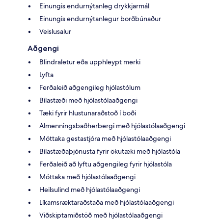
Einungis endurnýtanleg drykkjarmál
Einungis endurnýtanlegur borðbúnaður
Veislusalur
Aðgengi
Blindraletur eða upphleypt merki
Lyfta
Ferðaleið aðgengileg hjólastólum
Bílastæði með hjólastólaaðgengi
Tæki fyrir hlustunaraðstoð í boði
Almenningsbaðherbergi með hjólastólaaðgengi
Móttaka gestastjóra með hjólastólaaðgengi
Bílastæðaþjónusta fyrir ökutæki með hjólastóla
Ferðaleið að lyftu aðgengileg fyrir hjólastóla
Móttaka með hjólastólaaðgengi
Heilsulind með hjólastólaaðgengi
Líkamsræktaraðstaða með hjólastólaaðgengi
Viðskiptamiðstöð með hjólastólaaðgengi