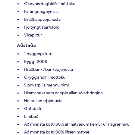
Ókeypis dagblöð í móttöku
Farangursgeymsla
Brúðkaupsþjónusta
Fjöltyngt starfsfólk
Vikapiltur
Aðstaða
1 bygging/turn
Byggt 2008
Hraðbanki/bankaþjónusta
Öryggishólf í móttöku
Sjónvarp í almennu rými
Líkamsrækt sem er opin allan sólarhringinn
Heilsulindarþjónusta
Gufubað
Eimbað
Að minnsta kosti 80% af matvælum kemur úr nágrenninu
Að minnsta kosti 80% lífræn matvæli