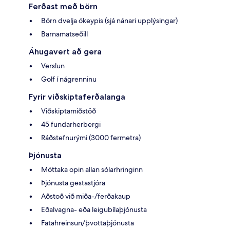
Ferðast með börn
Börn dvelja ókeypis (sjá nánari upplýsingar)
Barnamatseðill
Áhugavert að gera
Verslun
Golf í nágrenninu
Fyrir viðskiptaferðalanga
Viðskiptamiðstöð
45 fundarherbergi
Ráðstefnurými (3000 fermetra)
Þjónusta
Móttaka opin allan sólarhringinn
Þjónusta gestastjóra
Aðstoð við miða-/ferðakaup
Eðalvagna- eða leigubílaþjónusta
Fatahreinsun/þvottaþjónusta