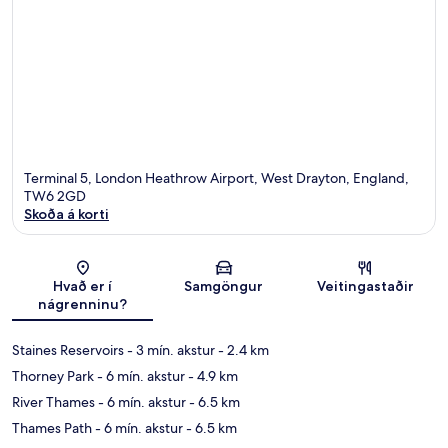
Terminal 5, London Heathrow Airport, West Drayton, England,
TW6 2GD
Skoða á korti
Kort
Hvað er í
Samgöngur
Veitingastaðir
nágrenninu?
Staines Reservoirs
- 3 mín. akstur
- 2.4 km
Thorney Park
- 6 mín. akstur
- 4.9 km
River Thames
- 6 mín. akstur
- 6.5 km
Thames Path
- 6 mín. akstur
- 6.5 km