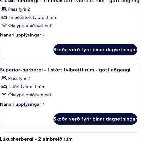
Classic-herbergi - 1 meðalstórt tvíbreitt rúm - gott aðgengi
allar
rúm
Pláss fyrir 2
myndir
1 meðalstórt tvíbreitt rúm
fyrir
Classic-
Ókeypis þráðlaust net
herbergi
Nánari
Nánari upplýsingar
-
upplýsingar
fyrir
1
Skoða verð fyrir þínar dagsetningar
Classic-
meðalstórt
herbergi
tvíbreitt
-
Skoða
Rúmföt úr egypskri bómull, rúmföt af
3
rúm
1
Superior-herbergi - 1 stórt tvíbreitt rúm - gott aðgengi
allar
meðalstórt
-
Pláss fyrir 2
tvíbreitt
myndir
gott
rúm
1 stórt tvíbreitt rúm
fyrir
aðgengi
-
Superior-
Ókeypis þráðlaust net
gott
herbergi
aðgengi
Nánari
Nánari upplýsingar
-
upplýsingar
fyrir
1
Skoða verð fyrir þínar dagsetningar
Superior-
stórt
herbergi
tvíbreitt
-
Skoða
Rúmföt úr egypskri bómull, rúmföt af
4
rúm
1
Lúxusherbergi - 2 einbreið rúm