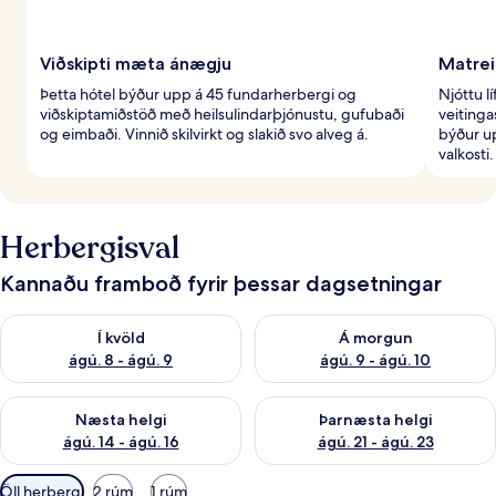
Viðskipti mæta ánægju
Matrei
Þetta hótel býður upp á 45 fundarherbergi og
Njóttu l
viðskiptamiðstöð með heilsulindarþjónustu, gufubaði
veitinga
og eimbaði. Vinnið skilvirkt og slakið svo alveg á.
býður u
valkosti.
Herbergisval
Kannaðu framboð fyrir þessar dagsetningar
Athuga framboð í kvöld ágú. 8 - ágú. 9
Athuga framboð á morgun ágú.
Í kvöld
Á morgun
ágú. 8 - ágú. 9
ágú. 9 - ágú. 10
Athuga framboð næstu helgi ágú. 14 - ágú. 16
Athuga framboð þarnæstu helg
Næsta helgi
Þarnæsta helgi
ágú. 14 - ágú. 16
ágú. 21 - ágú. 23
Síur
Öll herbergi
2 rúm
1 rúm