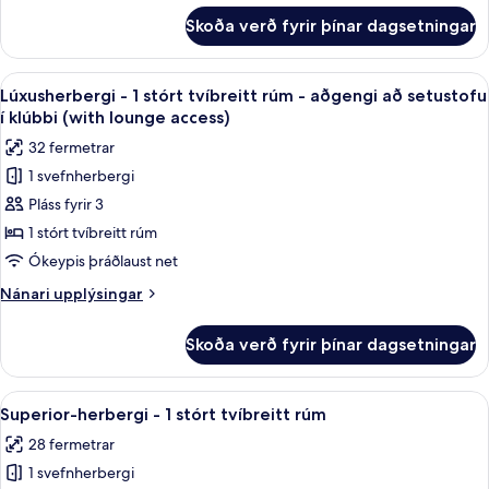
rúm
fyrir
Skoða verð fyrir þínar dagsetningar
Superior-
herbergi
-
Skoða
Rúmföt úr egypskri bómull, rúmföt af
8
2
Lúxusherbergi - 1 stórt tvíbreitt rúm - aðgengi að setustofu
allar
einbreið
í klúbbi (with lounge access)
rúm
myndir
32 fermetrar
fyrir
1 svefnherbergi
Lúxusherbergi
Pláss fyrir 3
-
1
1 stórt tvíbreitt rúm
stórt
Ókeypis þráðlaust net
tvíbreitt
Nánari
Nánari upplýsingar
rúm
upplýsingar
-
fyrir
Skoða verð fyrir þínar dagsetningar
Lúxusherbergi
aðgengi
-
að
1
Skoða
Rúmföt úr egypskri bómull, rúmföt af
setustofu
7
stórt
Superior-herbergi - 1 stórt tvíbreitt rúm
allar
tvíbreitt
í
28 fermetrar
rúm
myndir
klúbbi
-
1 svefnherbergi
fyrir
(with
aðgengi