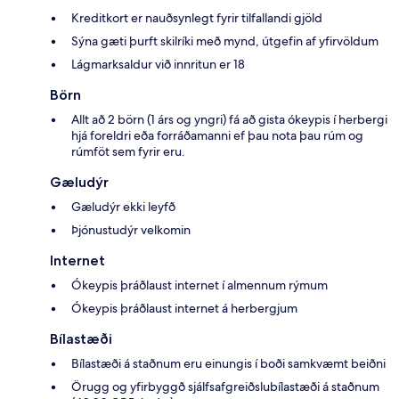
Kreditkort er nauðsynlegt fyrir tilfallandi gjöld
Sýna gæti þurft skilríki með mynd, útgefin af yfirvöldum
Lágmarksaldur við innritun er 18
Börn
Allt að 2 börn (1 árs og yngri) fá að gista ókeypis í herbergi
hjá foreldri eða forráðamanni ef þau nota þau rúm og
rúmföt sem fyrir eru.
Gæludýr
Gæludýr ekki leyfð
Þjónustudýr velkomin
Internet
Ókeypis þráðlaust internet í almennum rýmum
Ókeypis þráðlaust internet á herbergjum
Bílastæði
Bílastæði á staðnum eru einungis í boði samkvæmt beiðni
Örugg og yfirbyggð sjálfsafgreiðslubílastæði á staðnum