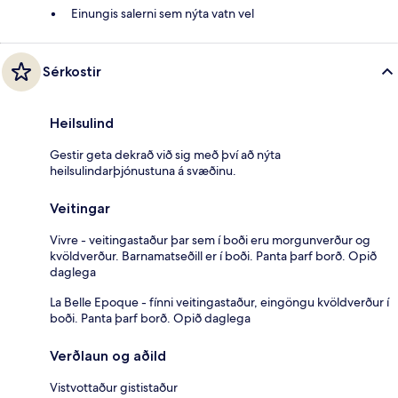
Einungis salerni sem nýta vatn vel
Sérkostir
Heilsulind
Gestir geta dekrað við sig með því að nýta
heilsulindarþjónustuna á svæðinu.
Veitingar
Vivre - veitingastaður þar sem í boði eru morgunverður og
kvöldverður. Barnamatseðill er í boði. Panta þarf borð. Opið
daglega
La Belle Epoque - fínni veitingastaður, eingöngu kvöldverður í
boði. Panta þarf borð. Opið daglega
Verðlaun og aðild
Vistvottaður gististaður