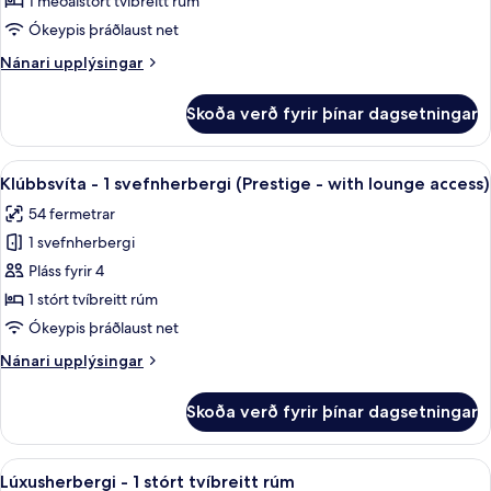
1 meðalstórt tvíbreitt rúm
-
Ókeypis þráðlaust net
1
Nánari
Nánari upplýsingar
meðalstórt
upplýsingar
tvíbreitt
fyrir
Skoða verð fyrir þínar dagsetningar
Classic-
rúm
herbergi
-
Skoða
Klúbbsvíta - 1 svefnherbergi (Prestige
8
1
Klúbbsvíta - 1 svefnherbergi (Prestige - with lounge access)
allar
meðalstórt
54 fermetrar
tvíbreitt
myndir
rúm
1 svefnherbergi
fyrir
Klúbbsvíta
Pláss fyrir 4
-
1 stórt tvíbreitt rúm
1
Ókeypis þráðlaust net
svefnherbergi
Nánari
Nánari upplýsingar
(Prestige
upplýsingar
-
fyrir
Skoða verð fyrir þínar dagsetningar
Klúbbsvíta
with
-
lounge
1
Skoða
Lúxusherbergi - 1 stórt tvíbreitt rúm 
access)
7
svefnherbergi
Lúxusherbergi - 1 stórt tvíbreitt rúm