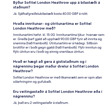
Býður Sofitel London Heathrow upp á bílastæði á
staðnum?
Já. Sjálfsafgreiðslubílastæði kosta 40.00 GBP á nótt.
Hvaða innritunar- og útritunartíma er Sofitel
London Heathrow með?
Innritunartími hefst: kl. 15:00. Innritunartíma lýkur: hvenær sem
er. Greiða þarf gjald að upphæð 90.00 GBP fyrir að innrita sig
snemma (háð framboði). Útritunartími er á hádegi. Síðbúin
brottför er í boði gegn gjaldi (háð framboði). Flýti-innritun og
flýti-útritun eru í boði og einnig snertilaus útritun.
Hvað er hægt að gera á gististaðnum og í
nágrenninu þegar maður dvelur á Sofitel London
Heathrow?
Sofitel London Heathrow er með líkamsrækt sem er opin allan
sólarhringinn og gufubaði.
Eru veitingastaðir á Sofitel London Heathrow eða í
nágrenninu?
Já, það eru 2 veitingastaðir á staðnum.