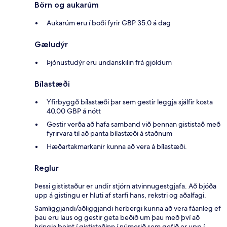
Börn og aukarúm
Aukarúm eru í boði fyrir GBP 35.0 á dag
Gæludýr
Þjónustudýr eru undanskilin frá gjöldum
Bílastæði
Yfirbyggð bílastæði þar sem gestir leggja sjálfir kosta
40.00 GBP á nótt
Gestir verða að hafa samband við þennan gististað með
fyrirvara til að panta bílastæði á staðnum
Hæðartakmarkanir kunna að vera á bílastæði.
Reglur
Þessi gististaður er undir stjórn atvinnugestgjafa. Að bjóða
upp á gistingu er hluti af starfi hans, rekstri og aðalfagi.
Samliggjandi/aðliggjandi herbergi kunna að vera fáanleg ef
þau eru laus og gestir geta beðið um þau með því að
hringja beint í gististaðinn í númerið sem gefið er upp í