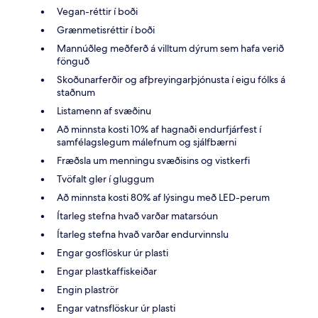
Vegan-réttir í boði
Grænmetisréttir í boði
Mannúðleg meðferð á villtum dýrum sem hafa verið
fönguð
Skoðunarferðir og afþreyingarþjónusta í eigu fólks á
staðnum
Listamenn af svæðinu
Að minnsta kosti 10% af hagnaði endurfjárfest í
samfélagslegum málefnum og sjálfbærni
Fræðsla um menningu svæðisins og vistkerfi
Tvöfalt gler í gluggum
Að minnsta kosti 80% af lýsingu með LED-perum
Ítarleg stefna hvað varðar matarsóun
Ítarleg stefna hvað varðar endurvinnslu
Engar gosflöskur úr plasti
Engar plastkaffiskeiðar
Engin plaströr
Engar vatnsflöskur úr plasti