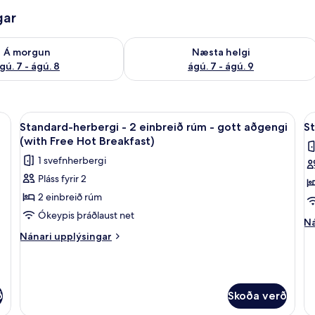
gar
ð á morgun ágú. 7 - ágú. 8
Athuga framboð næstu helgi ágú. 7 - 
Á morgun
Næsta helgi
gú. 7 - ágú. 8
ágú. 7 - ágú. 9
 rúm (with Free Hot Breakfast) | 1 svefnherbergi, skrifborð, straujárn/straubo
Skoða
1 svefnherbergi, skrifborð, straujárn/
S
5
Standard-herbergi - 2 einbreið rúm - gott aðgengi
St
allar
al
(with Free Hot Breakfast)
myndir
m
1 svefnherbergi
fyrir
fy
Pláss fyrir 2
Standard-
S
2 einbreið rúm
herbergi
h
-
(
Ókeypis þráðlaust net
Ná
Ná
2
F
up
Nánari
Nánari upplýsingar
einbreið
H
fy
upplýsingar
St
fyrir
rúm
B
he
Standard-
-
(w
herbergi
ð
gott
Skoða verð
Fr
-
Ho
aðgengi
2