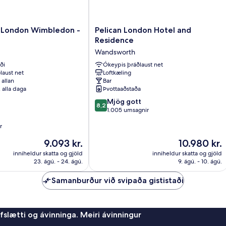
Ho
Br
Pelican
n London Wimbledon -
Pelican London Hotel and
London
Residence
Hotel
Wandsworth
and
ði
Residence
Ókeypis þráðlaust net
laust net
Loftkæling
Wandsworth
 allan
Bar
, alla daga
Þvottaaðstaða
8.2
Mjög gott
8,2
af
1.005 umsagnir
10,
r
Mjög
gott,
Verðið
Verðið
9.093 kr.
10.980 kr.
1.005
er
er
inniheldur skatta og gjöld
inniheldur skatta og gjöld
umsagnir
9.093 kr.
10.980 kr.
23. ágú. - 24. ágú.
9. ágú. - 10. ágú.
Samanburður við svipaða gististaði
afslætti og ávinninga. Meiri ávinningur