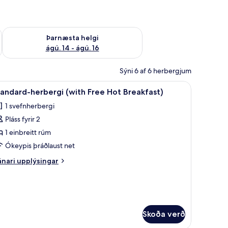
ágú. 9
Athuga framboð þarnæstu helgi ágú. 14 - ágú. 16
Þarnæsta helgi
ágú. 14 - ágú. 16
Sýni 6 af 6 herbergjum
rð
strauborð
koða
1 svefnherbergi, skrifborð, straujárn/straubor
4
andard-herbergi (with Free Hot Breakfast)
lar
1 svefnherbergi
yndir
Pláss fyrir 2
rir
tandard-
1 einbreitt rúm
erbergi
Ókeypis þráðlaust net
with
nari
nari upplýsingar
ree
plýsingar
ot
rir
andard-
reakfast)
rbergi
ith
Skoða verð
ee
t