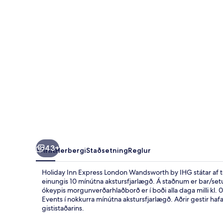
Wandsworth
by
IHG
43+
Yfirlit
Herbergi
Staðsetning
Reglur
Holiday Inn Express London Wandsworth by IHG státar af t
einungis 10 mínútna akstursfjarlægð. Á staðnum er bar/setus
ókeypis morgunverðarhlaðborð er í boði alla daga milli kl.
Events í nokkurra mínútna akstursfjarlægð. Aðrir gestir hafa
gististaðarins.