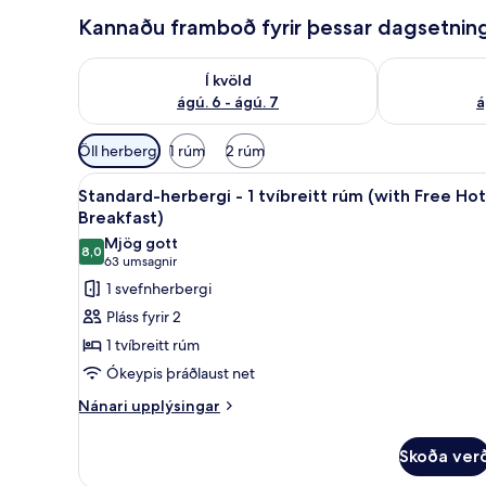
Kannaðu framboð fyrir þessar dagsetnin
Athuga framboð í kvöld ágú. 6 - ágú. 7
Athuga frambo
Í kvöld
ágú. 6 - ágú. 7
á
Síur
Öll herbergi
1 rúm
2 rúm
í
Skoða
Standard-herbergi - 1 tvíbreitt
boði
5
Standard-herbergi - 1 tvíbreitt rúm (with Free Hot
allar
fyrir
Breakfast)
myndir
herbergi
Mjög gott
8,0
fyrir
8,0 af 10
(63
63 umsagnir
Standard-
umsagnir)
1 svefnherbergi
herbergi
Pláss fyrir 2
-
1 tvíbreitt rúm
1
Ókeypis þráðlaust net
tvíbreitt
Nánari
rúm
Nánari upplýsingar
upplýsingar
(with
fyrir
Free
Skoða ver
Standard-
Hot
herbergi