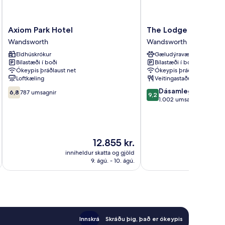
t
eakfast)
Axiom
The
Axiom Park Hotel
The Lodge Hotel - P
Park
Lodge
Wandsworth
Wandsworth
Hotel
Hotel
Eldhúskrókur
Gæludýravænt
Wandsworth
-
Bílastæði í boði
Bílastæði í boði
Putney
Ókeypis þráðlaust net
Ókeypis þráðlaust net
Wandsworth
Loftkæling
Veitingastaður
6.8af
9.2
Dásamlegt
6,8
787 umsagnir
9,2
10,
af
1.002 umsagnir
787
10,
umsagnir
Dásamlegt,
1.002
umsagnir
Verðið
12.855 kr.
er
inniheldur skatta og gjöld
innihel
12.855 kr.
9. ágú. - 10. ágú.
Innskrá
Skráðu þig, það er ókeypis