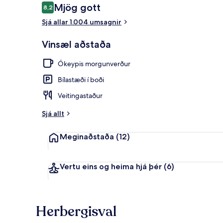
Umsagnir
Mjög gott
8,2
8,2 af 10
Sjá allar 1.004 umsagnir
Fyrir utan
Vinsæl aðstaða
Ókeypis morgunverður
Bílastæði í boði
Veitingastaður
Sjá allt
Meginaðstaða
(12)
Vertu eins og heima hjá þér
(6)
Herbergisval