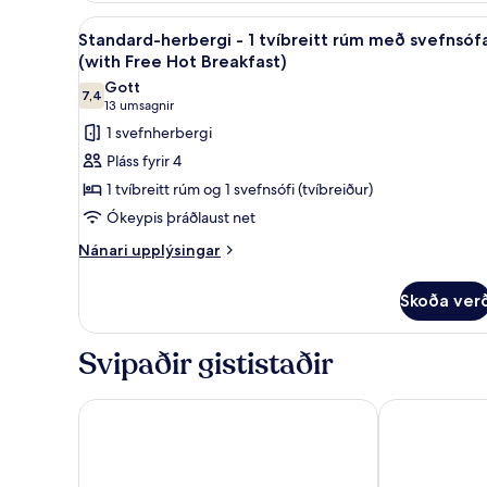
-
Breakfast)
Skoða
Standard-herbergi - 1 tvíbreitt
6
1
Standard-herbergi - 1 tvíbreitt rúm með svefnsóf
allar
tvíbreitt
(with Free Hot Breakfast)
rúm
myndir
Gott
(with
7,4
fyrir
7,4 af 10
(13
13 umsagnir
Free
Standard-
umsagnir)
1 svefnherbergi
Hot
herbergi
Breakfast)
Pláss fyrir 4
-
1 tvíbreitt rúm og 1 svefnsófi (tvíbreiður)
1
Ókeypis þráðlaust net
tvíbreitt
Nánari
rúm
Nánari upplýsingar
upplýsingar
með
fyrir
svefnsófa
Skoða ver
Standard-
(with
herbergi
-
Free
Svipaðir gististaðir
1
Hot
tvíbreitt
Breakfast)
rúm
Antoinette Hotel Wimbledon
Premier Inn 
með
svefnsófa
(with
Free