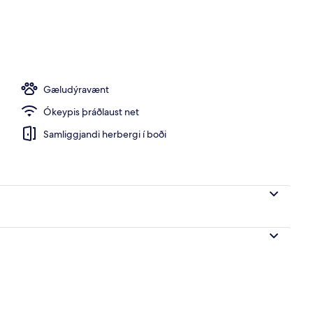
Gæludýravænt
Ókeypis þráðlaust net
Samliggjandi herbergi í boði