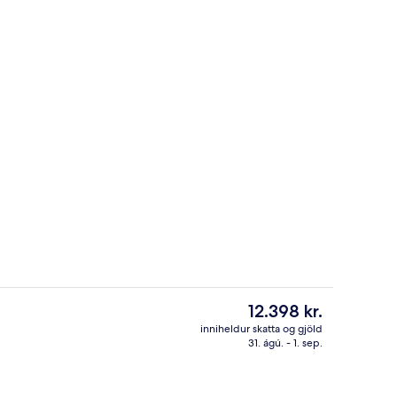
að)
Standard-herbergi - 1 tvíbreitt rúm m
Núverandi
12.398 kr.
verð
inniheldur skatta og gjöld
er
31. ágú. - 1. sep.
stistað
Bar (á gististað)
12.398 kr.