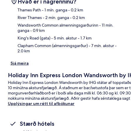
Hvað er í nágrenninu?
Thames Path
- 1 mín. ganga
- 0.2 km
River Thames
- 2 mín. ganga
- 0.2 km
Kor
Wandsworth Common almenningsgarðurinn
- 11 mín.
ganga
- 0.9 km
King's Road (gata)
- 5 mín. akstur
- 1.7 km
Clapham Common (almenningsgarður)
- 7 mín. akstur
-
2.0 km
Sjá meira
Holiday Inn Express London Wandsworth by 
Holiday Inn Express London Wandsworth by IHG státar af toppstaðse
10 mínútna akstursfjarlægð. Á staðnum er bar/setustofa þar sem er ti
morgunverðarhlaðborð er í boði alla daga milli kl. 06:30 og kl. 09:3
nokkurra mínútna akstursfjarlægð. Aðrir gestir hafa sérstaklega sagt a
Upplýsingar um rétt til afbókunar
Stærð hótels