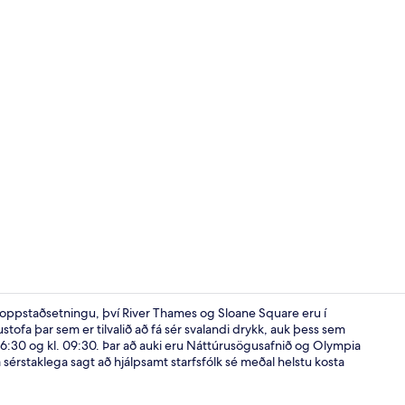
Bar (á gistist
oppstaðsetningu, því River Thames og Sloane Square eru í
tofa þar sem er tilvalið að fá sér svalandi drykk, auk þess sem
 06:30 og kl. 09:30. Þar að auki eru Náttúrusögusafnið og Olympia
Aðstaða á gi
 sérstaklega sagt að hjálpsamt starfsfólk sé meðal helstu kosta