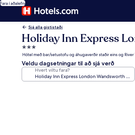
Fara í aðalefni
Sjá alla gististaði
Holiday Inn Express 
3.0
stjörnu
Hótel með bar/setustofu og áhugaverðir staðir eins og Rive
gististaður
Veldu dagsetningar til að sjá verð
Hvert viltu fara?
Myndasafn
fyrir
Holiday
Inn
Express
London