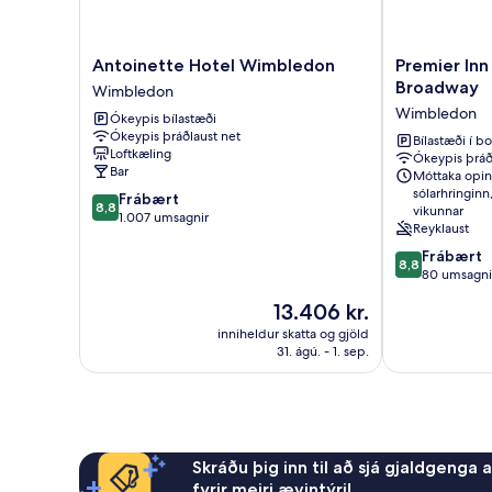
Hot
Breakfast)
Antoinette
Premier
Antoinette Hotel Wimbledon
Premier In
Hotel
Inn
Broadway
Wimbledon
Wimbledon
London
Wimbledon
Ókeypis bílastæði
Wimbledon
Wimbledon
Ókeypis þráðlaust net
-
Bílastæði í bo
Loftkæling
Ókeypis þráð
Broadway
Bar
Móttaka opin
Wimbledon
sólarhringinn
8.8
Frábært
8,8
vikunnar
af
1.007 umsagnir
Reyklaust
10,
8.8
Frábært
Frábært,
8,8
af
80 umsagni
1.007
10,
umsagnir
Verðið
13.406 kr.
Frábært,
er
80
inniheldur skatta og gjöld
13.406 kr.
31. ágú. - 1. sep.
umsagnir
Skráðu þig inn til að sjá gjaldgenga 
fyrir meiri ævintýri!