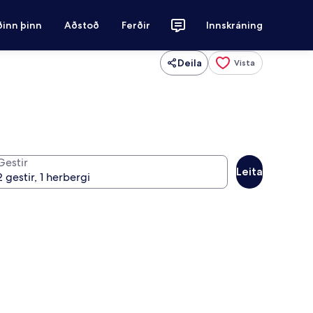
ðinn þinn
Aðstoð
Ferðir
Innskráning
Deila
Vista
Gestir
Leita