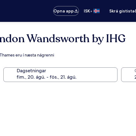
•
Opna app
ISK
Skrá gistista
London Wandsworth by IHG
r Thames eru í næsta nágrenni
Dagsetningar