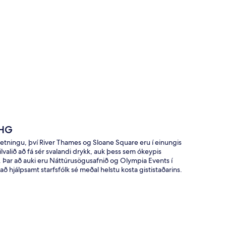
t
IHG
tningu, því River Thames og Sloane Square eru í einungis
lvalið að fá sér svalandi drykk, auk þess sem ókeypis
0. Þar að auki eru Náttúrusögusafnið og Olympia Events í
ð hjálpsamt starfsfólk sé meðal helstu kosta gististaðarins.