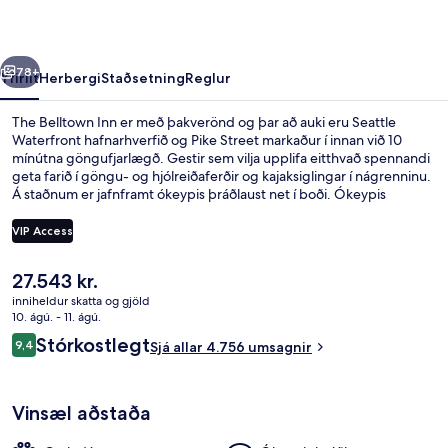
rra
Næsta
78+
Yfirlit
Herbergi
Staðsetning
Reglur
The Belltown Inn er með þakverönd og þar að auki eru Seattle
Waterfront hafnarhverfið og Pike Street markaður í innan við 10
mínútna göngufjarlægð. Gestir sem vilja upplifa eitthvað spennandi
geta farið í göngu- og hjólreiðaferðir og kajaksiglingar í nágrenninu.
Á staðnum er jafnframt ókeypis þráðlaust net í boði. Ókeypis
hjólaleiga og verönd eru einnig á svæðinu auk þess sem herbergin
skarta ýmsum öðrum þægindum. Þar á meðal eru ísskápar og
VIP Access
örbylgjuofnar. Aðrir ferðamenn eru ánægðir með miðlæga
staðsetningu sem hentar fyrir skoðunarferðirnar sem bjóðast í
Núverandi
27.543 kr.
nágrenninu og líka hve stutt er í almenningssamgöngur: Westlake
Framhlið gististaðar
verð
lestarstöðin er í 8 mínútna göngufjarlægð og Westlake Denny Wy
inniheldur skatta og gjöld
er
10. ágú. - 11. ágú.
lestarstöðin er í 9 mínútna göngufjarlægð.
27.543 kr.
Umsagnir
Stórkostlegt
9,4
Sjá allar 4.756 umsagnir
9,4 af 10
Vinsæl aðstaða