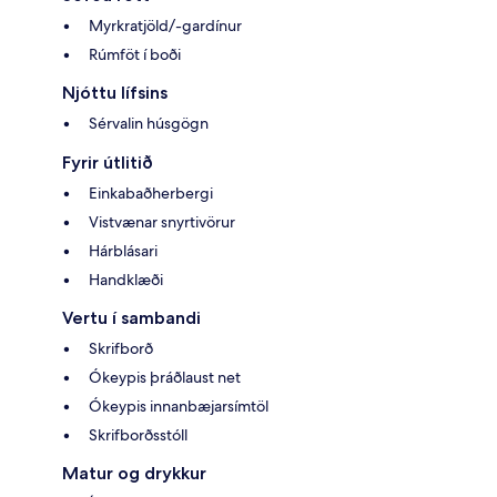
Myrkratjöld/-gardínur
Rúmföt í boði
Njóttu lífsins
Sérvalin húsgögn
Fyrir útlitið
Einkabaðherbergi
Vistvænar snyrtivörur
Hárblásari
Handklæði
Vertu í sambandi
Skrifborð
Ókeypis þráðlaust net
Ókeypis innanbæjarsímtöl
Skrifborðsstóll
Matur og drykkur