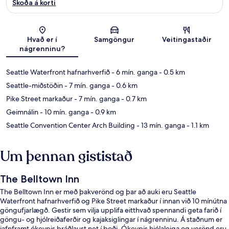
Skoða á korti
Kort
Hvað er í
Samgöngur
Veitingastaðir
nágrenninu?
Seattle Waterfront hafnarhverfið
- 6 mín. ganga
- 0.5 km
Seattle-miðstöðin
- 7 mín. ganga
- 0.6 km
Pike Street markaður
- 7 mín. ganga
- 0.7 km
Geimnálin
- 10 mín. ganga
- 0.9 km
Seattle Convention Center Arch Building
- 13 mín. ganga
- 1.1 km
Um þennan gististað
The Belltown Inn
The Belltown Inn er með þakverönd og þar að auki eru Seattle
Waterfront hafnarhverfið og Pike Street markaður í innan við 10 mínútna
göngufjarlægð. Gestir sem vilja upplifa eitthvað spennandi geta farið í
göngu- og hjólreiðaferðir og kajaksiglingar í nágrenninu. Á staðnum er
jafnframt ókeypis þráðlaust net í boði. Ókeypis hjólaleiga og verönd eru