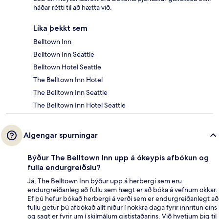
háðar rétti til að hætta við.
Líka þekkt sem
Belltown Inn
Belltown Inn Seattle
Belltown Hotel Seattle
The Belltown Inn Hotel
The Belltown Inn Seattle
The Belltown Inn Hotel Seattle
Algengar spurningar
Býður The Belltown Inn upp á ókeypis afbókun og
fulla endurgreiðslu?
Já, The Belltown Inn býður upp á herbergi sem eru
endurgreiðanleg að fullu sem hægt er að bóka á vefnum okkar.
Ef þú hefur bókað herbergi á verði sem er endurgreiðanlegt að
fullu getur þú afbókað allt niður í nokkra daga fyrir innritun eins
og sagt er fyrir um í skilmálum gististaðarins. Við hvetjum þig til