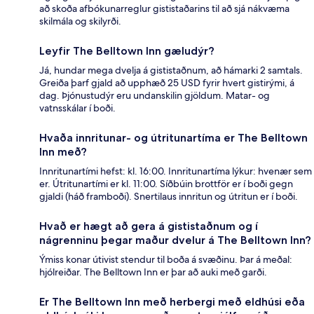
að skoða afbókunarreglur gististaðarins til að sjá nákvæma
skilmála og skilyrði.
Leyfir The Belltown Inn gæludýr?
Já, hundar mega dvelja á gististaðnum, að hámarki 2 samtals.
Greiða þarf gjald að upphæð 25 USD fyrir hvert gistirými, á
dag. Þjónustudýr eru undanskilin gjöldum. Matar- og
vatnsskálar í boði.
Hvaða innritunar- og útritunartíma er The Belltown
Inn með?
Innritunartími hefst: kl. 16:00. Innritunartíma lýkur: hvenær sem
er. Útritunartími er kl. 11:00. Síðbúin brottför er í boði gegn
gjaldi (háð framboði). Snertilaus innritun og útritun er í boði.
Hvað er hægt að gera á gististaðnum og í
nágrenninu þegar maður dvelur á The Belltown Inn?
Ýmiss konar útivist stendur til boða á svæðinu. Þar á meðal:
hjólreiðar. The Belltown Inn er þar að auki með garði.
Er The Belltown Inn með herbergi með eldhúsi eða