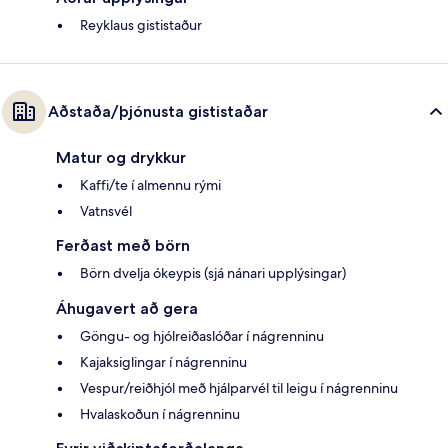
Reyklaus gististaður
Aðstaða/þjónusta gististaðar
Matur og drykkur
Kaffi/te í almennu rými
Vatnsvél
Ferðast með börn
Börn dvelja ókeypis (sjá nánari upplýsingar)
Áhugavert að gera
Göngu- og hjólreiðaslóðar í nágrenninu
Kajaksiglingar í nágrenninu
Vespur/reiðhjól með hjálparvél til leigu í nágrenninu
Hvalaskoðun í nágrenninu