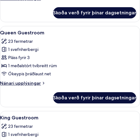
upplýsingar
fyrir
Skoða verð fyrir þínar dagsetningar
Herbergi
Skoða
Queen Guestroom | Öryggishólf í herbe
50
Queen Guestroom
allar
23 fermetrar
myndir
1 svefnherbergi
fyrir
Queen
Pláss fyrir 3
Guestroom
1 meðalstórt tvíbreitt rúm
Ókeypis þráðlaust net
Nánari
Nánari upplýsingar
upplýsingar
fyrir
Skoða verð fyrir þínar dagsetningar
Queen
Guestroom
Skoða
Öryggishólf í herbergi, skrifborð, vinn
16
King Guestroom
allar
23 fermetrar
myndir
1 svefnherbergi
fyrir