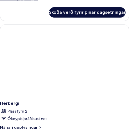
upplýsingar
fyrir
Skoða verð fyrir þínar dagsetningar
Herbergi
Herbergi
Pláss fyrir 2
Ókeypis þráðlaust net
Nánari
Nánari upplýsingar