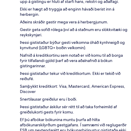
upp á gistingu er hluti af starfi hans, rekstri og aðalfagi.
Ekki er hægt að tryggja að enginn hávaði berist inn á
herbergin.
Aðeins skráðir gestir mega vera á herbergjunum.
Gestir geta sofið rólega því að á staðnum eru slökkvitæki og
reykskynjari.
Þessi gististaður býður gesti velkomna óháð kynhneigð og
kynvitund (LGBTQ+ boðin velkomin).
Nafnið á kreditkortinu sem notað er við komu til að borga
fyrir tilfallandi gjöld þarf að vera aðalnafnið á bókun
gistingarinnar.
Þessi gististaður tekur við kreditkortum. Ekki er tekið við
reiðufé.
Samþykkt kreditkort: Visa, Mastercard, American Express,
Discover
Snertilausar greiðslur eru í boði.
Þessi gististaður áskilur sér rétt til að taka forheimild af
greiðslukorti gests fyrir komu.
Ef þú afbókar bókunina muntu þurfa að hlíta
afbókunarskilyrðum gestgjafans. Í samræmi við reglugerðir
ESB um neytendarétt eru bókunarþjónustur gististaða ekki