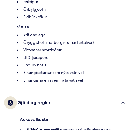
Ísskápur
Örbylgjuofn
Eldhúskrókur
Meira
Þrif daglega
Öryggishólf í herbergi (rúmar fartölvur)
Vistvænar snyrtivörur
LED-ljósaperur
Endurvinnsla
Einungis sturtur sem nýta vatn vel
Einungis salerni sem nýta vatn vel
Gjöld og reglur
Aukavalkostir
Síðbúin brottför
getur verið möguleg gegn