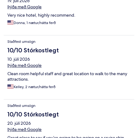
19. júlí 2026
Þýða með Google
Very nice hotel, highly recommend.
Donna, 1 nætur/nátta ferð
Staðfest umsögn
10/10 Stórkostlegt
10. júlí 2026
Þýða með Google
Clean room helpful staff and great location to walk to the many
attractions.
Kelley, 2 nætur/nátta ferð
Staðfest umsögn
10/10 Stórkostlegt
20. júlí 2026
Þýða með Google
Great place to say if you’re going to be going on a cruise ship