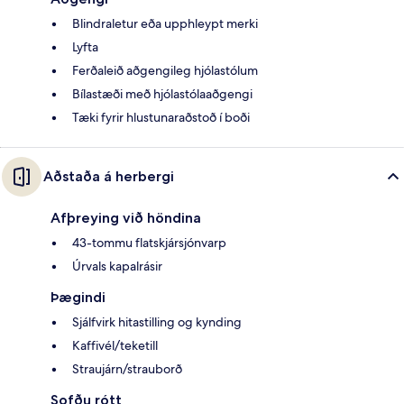
Blindraletur eða upphleypt merki
Lyfta
Ferðaleið aðgengileg hjólastólum
Bílastæði með hjólastólaaðgengi
Tæki fyrir hlustunaraðstoð í boði
Aðstaða á herbergi
Afþreying við höndina
43-tommu flatskjársjónvarp
Úrvals kapalrásir
Þægindi
Sjálfvirk hitastilling og kynding
Kaffivél/teketill
Straujárn/strauborð
Sofðu rótt