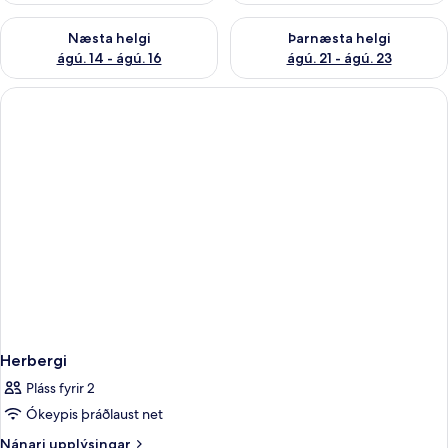
Athuga framboð næstu helgi ágú. 14 - ágú. 16
Athuga framboð þarnæstu helg
Næsta helgi
Þarnæsta helgi
ágú. 14 - ágú. 16
ágú. 21 - ágú. 23
Herbergi
Pláss fyrir 2
Ókeypis þráðlaust net
Nánari
Nánari upplýsingar