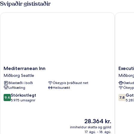
Svipaðir gististaðir
Mediterranean Inn
Executive
Mediterranean
Executi
Mediterranean Inn
Execut
Inn
Hotel
Miðborg Seattle
Miðborg
Miðborg
Pacific
Bílastæði í boði
Ókeypis þráðlaust net
Gælud
Seattle
Miðbor
Loftkæling
Heilsurækt
Ókeypi
Seattle
9.4
7.8
Stórkostlegt
Got
9,4
7,8
af
af
5.975 umsagnir
5.28
10,
10,
Stórkostlegt,
Gott,
5.975
5.287
Verðið
28.364 kr.
umsagnir
umsagni
er
inniheldur skatta og gjöld
28.364 kr.
17. ágú. - 18. ágú.