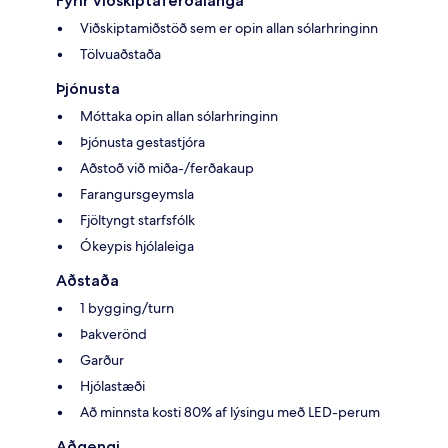
Fyrir viðskiptaferðalanga
Viðskiptamiðstöð sem er opin allan sólarhringinn
Tölvuaðstaða
Þjónusta
Móttaka opin allan sólarhringinn
Þjónusta gestastjóra
Aðstoð við miða-/ferðakaup
Farangursgeymsla
Fjöltyngt starfsfólk
Ókeypis hjólaleiga
Aðstaða
1 bygging/turn
Þakverönd
Garður
Hjólastæði
Að minnsta kosti 80% af lýsingu með LED-perum
Aðgengi