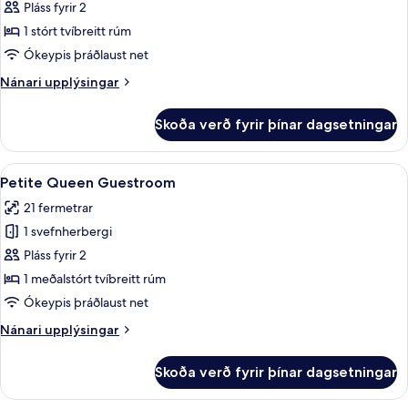
King
Pláss fyrir 2
Guestroom
1 stórt tvíbreitt rúm
Ókeypis þráðlaust net
Nánari
Nánari upplýsingar
upplýsingar
fyrir
Skoða verð fyrir þínar dagsetningar
King
Guestroom
Skoða
Öryggishólf í herbergi, skrifborð, vinn
20
Petite Queen Guestroom
allar
21 fermetrar
myndir
1 svefnherbergi
fyrir
Petite
Pláss fyrir 2
Queen
1 meðalstórt tvíbreitt rúm
Guestroom
Ókeypis þráðlaust net
Nánari
Nánari upplýsingar
upplýsingar
fyrir
Skoða verð fyrir þínar dagsetningar
Petite
Queen