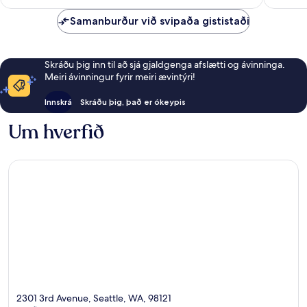
Samanburður við svipaða gististaði
Skráðu þig inn til að sjá gjaldgenga afslætti og ávinninga.
Meiri ávinningur fyrir meiri ævintýri!
Innskrá
Skráðu þig, það er ókeypis
Um hverfið
2301 3rd Avenue, Seattle, WA, 98121