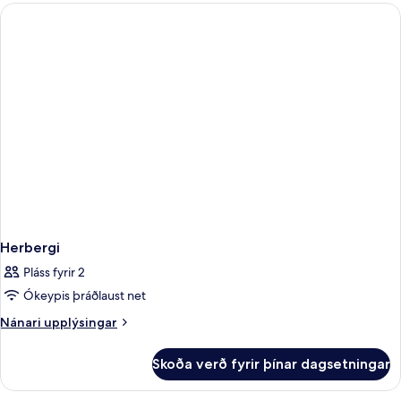
Guestroom
Herbergi
Pláss fyrir 2
Ókeypis þráðlaust net
Nánari
Nánari upplýsingar
upplýsingar
fyrir
Skoða verð fyrir þínar dagsetningar
Herbergi