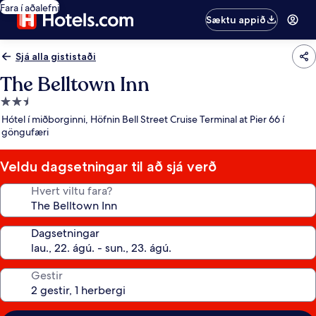
Fara í aðalefni
Sæktu appið
Sjá alla gististaði
The Belltown Inn
2.5
stjörnu
Hótel í miðborginni, Höfnin Bell Street Cruise Terminal at Pier 66 í
gististaður
göngufæri
Veldu dagsetningar til að sjá verð
Hvert viltu fara?
Dagsetningar
Gestir