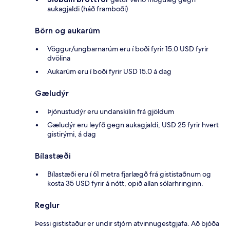
aukagjaldi (háð framboði)
Börn og aukarúm
Vöggur/ungbarnarúm eru í boði fyrir 15.0 USD fyrir
dvölina
Aukarúm eru í boði fyrir USD 15.0 á dag
Gæludýr
Þjónustudýr eru undanskilin frá gjöldum
Gæludýr eru leyfð gegn aukagjaldi, USD 25 fyrir hvert
gistirými, á dag
Bílastæði
Bílastæði eru í 61 metra fjarlægð frá gististaðnum og
kosta 35 USD fyrir á nótt, opið allan sólarhringinn.
Reglur
Þessi gististaður er undir stjórn atvinnugestgjafa. Að bjóða