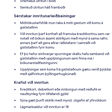
Snertilaus útritun í boði
Seinkuð útritun háð framboði
Sérstakar innritunarleiðbeiningar
Móttökustarfsfólk mun taka á móti gestum við komu á
gististaðinn
Við innritun þarf korthafi að framvísa kreditkortinu sem var
notað við bókun ásamt skilríkjum með mynd á sama nafni,
annars þarf að gera aðrar ráðstafanir í samráði við
gististaðinn fyrir komu
Ef þú hefur einhverjar spurningar skaltu hafa samband við
gististaðinn með upplýsingunum sem finna má í
bókunarstaðfestingunni
Upplýsingar sem koma frá gististaðnum gætu verið þýddar
með sjálfvirkum þýðingarhugbúnaði
Krafist við innritun
Kreditkort, debetkort eða innborgun með reiðufé er
nauðsynleg fyrir tilfallandi gjöld
Sýna gæti þurft skilríki með mynd, útgefin af yfirvöldum
Lágmarksaldur við innritun er 18