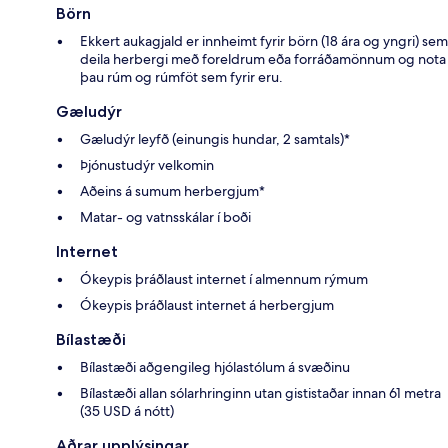
Börn
Ekkert aukagjald er innheimt fyrir börn (18 ára og yngri) sem
deila herbergi með foreldrum eða forráðamönnum og nota
þau rúm og rúmföt sem fyrir eru.
Gæludýr
Gæludýr leyfð (einungis hundar, 2 samtals)*
Þjónustudýr velkomin
Aðeins á sumum herbergjum*
Matar- og vatnsskálar í boði
Internet
Ókeypis þráðlaust internet í almennum rýmum
Ókeypis þráðlaust internet á herbergjum
Bílastæði
Bílastæði aðgengileg hjólastólum á svæðinu
Bílastæði allan sólarhringinn utan gististaðar innan 61 metra
(35 USD á nótt)
Aðrar upplýsingar