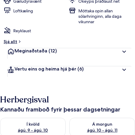
Gæludýravænt
Ókeypis þráðlaust net
Loftkæling
Móttaka opin allan
sólarhringinn, alla daga
vikunnar
Reyklaust
Sjá allt
Meginaðstaða
(12)
Vertu eins og heima hjá þér
(6)
Herbergisval
Kannaðu framboð fyrir þessar dagsetningar
Athuga framboð í kvöld ágú. 9 - ágú. 10
Athuga framboð á morgun ágú.
Í kvöld
Á morgun
ágú. 9 - ágú. 10
ágú. 10 - ágú. 11