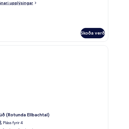
nari
nari upplýsingar
plýsingar
rir
xussvíta
chwarzwaelder
ndhaus)
Skoða verð
yggishólf í herbergi
Rúmföt af bestu gerð, dúnsængur, míníbar, öryggishólf í herbergi
úð (Rotunda Ellbachtal)
Pláss fyrir 4