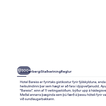
300+
Yfirlit
Herbergi
Staðsetning
Reglur
Hotel Bareiss er fyrirtaks gistikostur fyrir fjölskylduna, en
heilsulindinni þar sem hægt er að fara í djúpvefjanudd, A
"Bareiss", einn af 11 veitingastöðum, býður upp á hádegisv
Meðal annarra þæginda sem þú færð á þessu hóteli fyrir va
við sundlaugarbakkann.