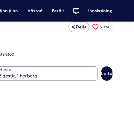
ðinn þinn
Aðstoð
Ferðir
Innskráning
Deila
Vista
starstöð
Gestir
Leita