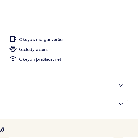
 útilaugar, opið kl. 07:30 til kl. 19:30, sólhlífar
Ókeypis morgunverður
Gæludýravænt
Ókeypis þráðlaust net
að