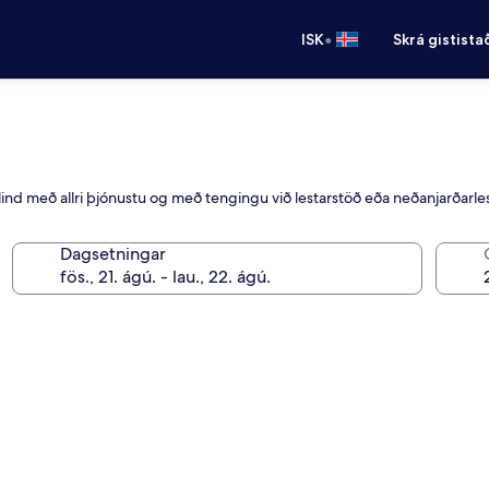
•
ISK
Skrá gistista
ulind með allri þjónustu og með tengingu við lestarstöð eða neðanjarðarle
Dagsetningar