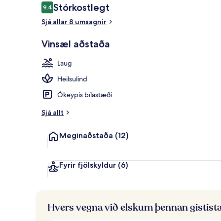
Umsagnir
Stórkostlegt
9,4
9,4 af 10
Sjá allar 8 umsagnir
5 innilaugar, 4
Vinsæl aðstaða
Laug
Heilsulind
Ókeypis bílastæði
Sjá allt
Meginaðstaða
(12)
Fyrir fjölskyldur
(6)
Hvers vegna við elskum þennan gistist