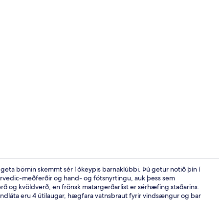
5 innilaugar, 
da geta börnin skemmt sér í ókeypis barnaklúbbi. Þú getur notið þín í
yurvedic-meðferðir og hand- og fótsnyrtingu, auk þess sem
erð og kvöldverð, en frönsk matargerðarlist er sérhæfing staðarins.
5 innilaugar, 
ndláta eru 4 útilaugar, hægfara vatnsbraut fyrir vindsængur og bar