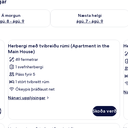
gar
ð á morgun ágú. 8 - ágú. 9
Athuga framboð næstu helgi ágú. 7 - 
Á morgun
Næsta helgi
gú. 8 - ágú. 9
ágú. 7 - ágú. 9
r, míníbar, öryggishólf í herbergi
Skoða
Herbergi með tvíbreiðu rúmi (Apartmen
S
4
Herbergi með tvíbreiðu rúmi (Apartment in the
He
allar
al
Main House)
myndir
m
49 fermetrar
fyrir
fy
1 svefnherbergi
Herbergi
H
Pláss fyrir 5
með
m
tvíbreiðu
t
1 stórt tvíbreitt rúm
rúmi
r
Ókeypis þráðlaust net
Ná
Ná
(Apartment
(
up
Nánari
Nánari upplýsingar
in
B
fy
upplýsingar
He
the
fyrir
ð
Skoða verð
m
Herbergi
Main
tv
með
House)
rú
tvíbreiðu
arge, in the Main House) | Rúmföt af bestu gerð, dúnsængur, míníbar, öryggi
Skoða
Rúmföt af bestu gerð, dúnsængur, míní
S
(L