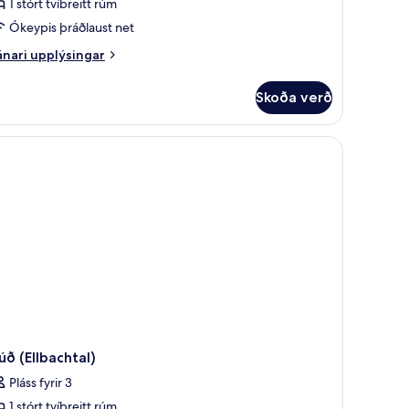
1 stórt tvíbreitt rúm
Ókeypis þráðlaust net
nari
nari upplýsingar
plýsingar
rir
Skoða verð
úð
otunda
lbachtal)
úð (Ellbachtal)
Pláss fyrir 3
1 stórt tvíbreitt rúm