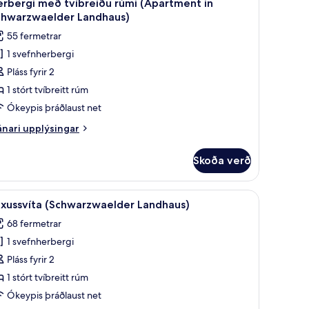
4
rbergi með tvíbreiðu rúmi (Apartment in
lar
rgmosis)
chwarzwaelder Landhaus)
yndir
55 fermetrar
rir
1 svefnherbergi
erbergi
Pláss fyrir 2
eð
víbreiðu
1 stórt tvíbreitt rúm
úmi
Ókeypis þráðlaust net
Apartment
nari
nari upplýsingar
plýsingar
chwarzwaelder
rir
Skoða verð
rbergi
andhaus)
eð
íbreiðu
ryggishólf í herbergi
t Gartenfluegel) | Rúmföt af bestu gerð, dúnsængur, míníbar, öryggishólf í
koða
Lúxussvíta (Schwarzwaelder Landhaus) | Rúmfö
4
mi
úxussvíta (Schwarzwaelder Landhaus)
lar
partment
68 fermetrar
yndir
hwarzwaelder
1 svefnherbergi
rir
ndhaus)
úxussvíta
Pláss fyrir 2
Schwarzwaelder
1 stórt tvíbreitt rúm
andhaus)
Ókeypis þráðlaust net