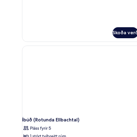
1
meðalstórt
tvíbreitt
rúm
(Apartment
Ellbachtal)
Skoða ver
Íbúð (Rotunda Ellbachtal)
Pláss fyrir 5
1 stórt tvíbreitt rúm