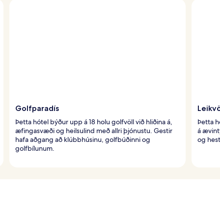
Golfparadís
Leikvö
Þetta hótel býður upp á 18 holu golfvöll við hliðina á,
Þetta h
æfingasvæði og heilsulind með allri þjónustu. Gestir
á ævintý
hafa aðgang að klúbbhúsinu, golfbúðinni og
og hest
golfbílunum.