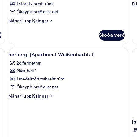
Ná
Ná
1 stórt tvíbreitt rúm
(Apartment
up
Ókeypis þráðlaust net
Gartenfluegel)
fy
Lú
Nánari
Nánari upplýsingar
(S
upplýsingar
La
fyrir
ð
Skoða verð
Herbergi
með
tvíbreiðu
itt rúm (Apartment Ellbachtal) | Rúmföt af bestu gerð, dúnsængur, míníbar, ör
Skoða
herbergi (Apartment Weißenbachtal) | 
4
rúmi
herbergi (Apartment Weißenbachtal)
allar
(Apartment
26 fermetrar
Gartenfluegel)
myndir
Pláss fyrir 1
fyrir
herbergi
1 meðalstórt tvíbreitt rúm
(Apartment
Ókeypis þráðlaust net
Weißenbachtal)
Nánari
Nánari upplýsingar
upplýsingar
fyrir
herbergi
(Apartment
Íb
Weißenbachtal)