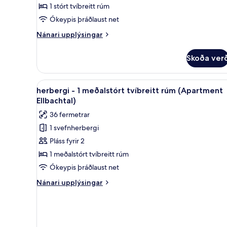
1 stórt tvíbreitt rúm
(Apartment
Ókeypis þráðlaust net
in
the
Nánari
Nánari upplýsingar
upplýsingar
Main
fyrir
House)
Skoða ver
Herbergi
með
tvíbreiðu
Skoða
herbergi - 1 meðalstórt tvíbre
4
rúmi
herbergi - 1 meðalstórt tvíbreitt rúm (Apartment
allar
(Apartment
Ellbachtal)
in
myndir
36 fermetrar
the
fyrir
Main
1 svefnherbergi
herbergi
House)
Pláss fyrir 2
-
1
1 meðalstórt tvíbreitt rúm
meðalstórt
Ókeypis þráðlaust net
tvíbreitt
Nánari
Nánari upplýsingar
rúm
upplýsingar
(Apartment
fyrir
herbergi
Ellbachtal)
-