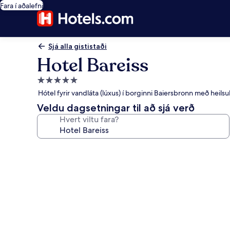
Fara í aðalefni
Sjá alla gististaði
Hotel Bareiss
5.0
stjörnu
Hótel fyrir vandláta (lúxus) í borginni Baiersbronn með heils
gististaður
Veldu dagsetningar til að sjá verð
Hvert viltu fara?
Myndasafn
fyrir
Hotel
Bareiss