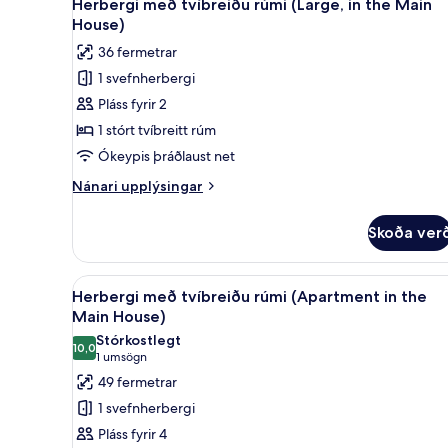
5
Herbergi með tvíbreiðu rúmi (Large, in the Main
allar
House)
myndir
36 fermetrar
fyrir
1 svefnherbergi
Herbergi
Pláss fyrir 2
með
tvíbreiðu
1 stórt tvíbreitt rúm
rúmi
Ókeypis þráðlaust net
(Large,
Nánari
Nánari upplýsingar
in
upplýsingar
the
fyrir
Skoða ver
Herbergi
Main
með
House)
tvíbreiðu
Skoða
Herbergi með tvíbreiðu rúmi (
6
rúmi
Herbergi með tvíbreiðu rúmi (Apartment in the
allar
(Large,
Main House)
in
myndir
Stórkostlegt
the
10,0
fyrir
10,0 af 10
(1
1 umsögn
Main
Herbergi
umsögn)
49 fermetrar
House)
með
1 svefnherbergi
tvíbreiðu
Pláss fyrir 4
rúmi