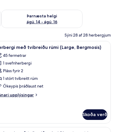
ágú. 9
Athuga framboð þarnæstu helgi ágú. 14 - ágú. 16
Þarnæsta helgi
ágú. 14 - ágú. 16
Sýni 28 af 28 herbergjum
t in the Main House) | Rúmföt af bestu gerð, dúnsængur, míníbar, öryggishó
koða
Rúmföt af bestu gerð, dúnsængur, míníbar, ör
4
rbergi með tvíbreiðu rúmi (Large, Bergmosis)
lar
45 fermetrar
yndir
1 svefnherbergi
rir
erbergi
Pláss fyrir 2
eð
1 stórt tvíbreitt rúm
víbreiðu
Ókeypis þráðlaust net
úmi
nari
nari upplýsingar
Large,
plýsingar
ergmosis)
rir
rbergi
Skoða verð
eð
íbreiðu
mi
shólf í herbergi
bar, öryggishólf í herbergi
koða
Herbergi með tvíbreiðu rúmi (Apartment in Sc
arge,