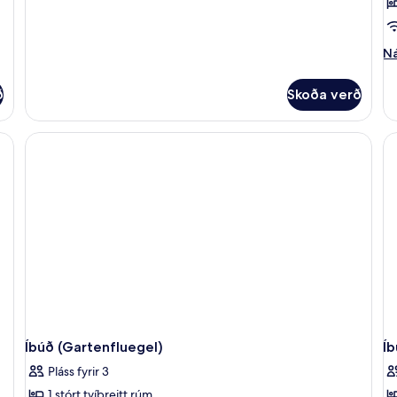
Ná
Ná
up
fy
ð
Skoða verð
Íb
(R
El
Íbúð (Gartenfluegel)
Íb
Pláss fyrir 3
1 stórt tvíbreitt rúm