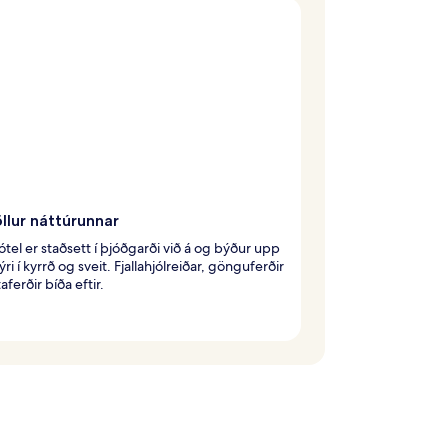
llur náttúrunnar
ótel er staðsett í þjóðgarði við á og býður upp
ri í kyrrð og sveit. Fjallahjólreiðar, gönguferðir
aferðir bíða eftir.