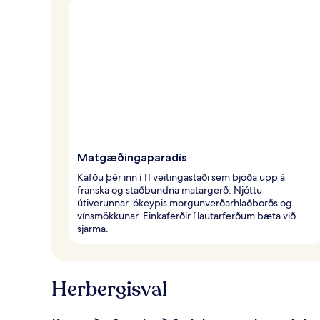
Matgæðingaparadís
Kafðu þér inn í 11 veitingastaði sem bjóða upp á
franska og staðbundna matargerð. Njóttu
útiverunnar, ókeypis morgunverðarhlaðborðs og
vínsmökkunar. Einkaferðir í lautarferðum bæta við
sjarma.
Herbergisval