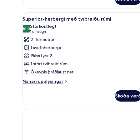
Comfort-
herbergi
með
Skoða
Superior-herbergi með tvíbreið
14
tvíbreiðu
Superior-herbergi með tvíbreiðu rúmi
allar
rúmi
Stórkostlegt
myndir
10,0
10,0 af 10
(1
1 umsögn
fyrir
umsögn)
21 fermetrar
Superior-
1 svefnherbergi
herbergi
Pláss fyrir 2
með
1 stórt tvíbreitt rúm
tvíbreiðu
Ókeypis þráðlaust net
rúmi
Nánari
Nánari upplýsingar
upplýsingar
fyrir
Skoða ver
Superior-
herbergi
með
tvíbreiðu
rúmi