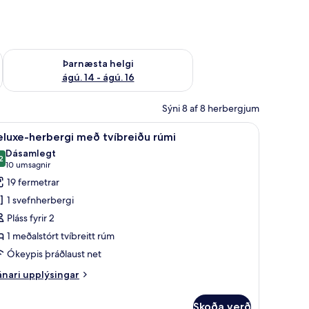
ágú. 9
Athuga framboð þarnæstu helgi ágú. 14 - ágú. 16
Þarnæsta helgi
ágú. 14 - ágú. 16
Sýni 8 af 8 herbergjum
yggishólf í herbergi, skrifborð, vinnuaðstaða fyrir fartölvur
koða
Deluxe-herbergi með tvíbreiðu rúmi | Smáatri
10
luxe-herbergi með tvíbreiðu rúmi
lar
Dásamlegt
yndir
2
,2 af 10
(10
10 umsagnir
rir
umsagnir)
19 fermetrar
eluxe-
1 svefnherbergi
erbergi
Pláss fyrir 2
eð
1 meðalstórt tvíbreitt rúm
víbreiðu
Ókeypis þráðlaust net
úmi
nari
nari upplýsingar
plýsingar
rir
Skoða verð