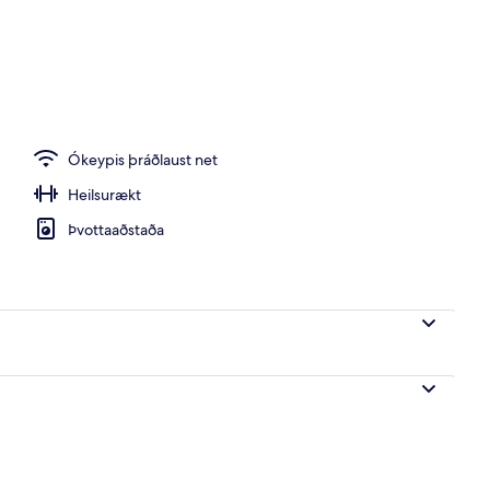
ífar
Ókeypis þráðlaust net
Heilsurækt
Þvottaaðstaða