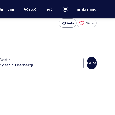
ðinn þinn
Aðstoð
Ferðir
Innskráning
Deila
Vista
Gestir
Leita