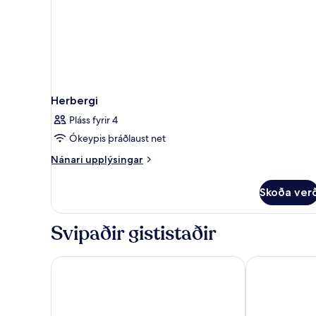
Herbergi
Pláss fyrir 4
Ókeypis þráðlaust net
Nánari
Nánari upplýsingar
upplýsingar
fyrir
Skoða ver
Herbergi
Svipaðir gististaðir
Hotel SB Glow 4 Sup
Labtwentytwo 