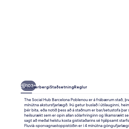
Poblenou
103+
Yfirlit
Herbergi
Staðsetning
Reglur
The Social Hub Barcelona Poblenou er á frábærum stað, því 
mínútna akstursfjarlægð. Þú getur buslað í útilauginni, hei
þér bita, eða notið þess að á staðnum er bar/setustofa þar 
heilsurækt sem er opin allan sólarhringinn og líkamsrækt sem
sagt að meðal helstu kosta gististaðarins sé hjálpsamt starf
Fluvià-sporvagnastoppistöðin er í 4 mínútna göngufjarlægð