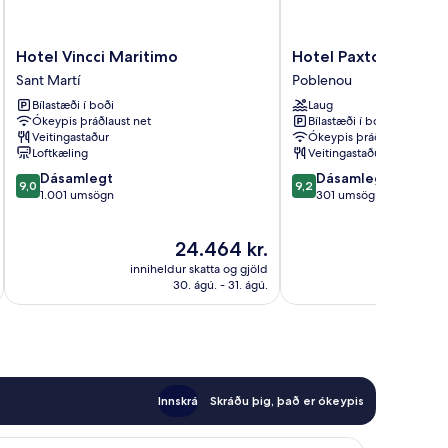
Hotel
Hotel
Hotel Vincci Maritimo
Hotel Paxton Barcel
Vincci
Paxton
Sant Martí
Poblenou
Maritimo
Barcelona
Bílastæði í boði
Laug
Sant
Poblenou
Ókeypis þráðlaust net
Bílastæði í boði
Martí
Veitingastaður
Ókeypis þráðlaust net
Loftkæling
Veitingastaður
9.0
9.2
Dásamlegt
Dásamlegt
9,0
9,2
af
af
1.001 umsögn
301 umsögn
10,
10,
Dásamlegt,
Dásamlegt,
Verðið
24.464 kr.
1.001
301
er
umsögn
umsögn
inniheldur skatta og gjöld
innihel
24.464 kr.
30. ágú. - 31. ágú.
Innskrá
Skráðu þig, það er ókeypis