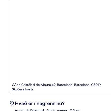
C/ de Cristóbal de Moura 49, Barcelona, Barcelona, 08019
Skoða á korti
Hvað er í nágrenninu?
Avinguda Diagonal
- 3 mín. ganga
- 0.3 km