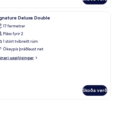
luxe-
rbergi
eð
r herberginu
koða
Öryggishólf í herbergi, skrifborð, vinnuaðstað
3
íbreiðu
ignature Deluxe Double
lar
mi
17 fermetrar
yndir
Pláss fyrir 2
rir
ignature
1 stórt tvíbreitt rúm
eluxe
Ókeypis þráðlaust net
ouble
nari
nari upplýsingar
plýsingar
rir
gnature
luxe
uble
Skoða verð