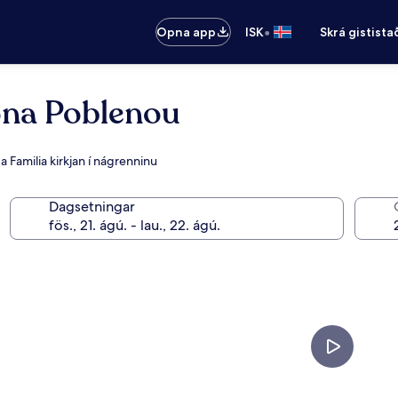
•
Opna app
ISK
Skrá gistista
ona Poblenou
 Familia kirkjan í nágrenninu
Dagsetningar