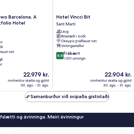
o
Hotel
wo Barcelona, A
Hotel Vincci Bit
Vincci
tfolio Hotel
Sant Martí
Bit
Laug
Sant
Bílastæði í boði
Martí
Ókeypis þráðlaust net
nt
Veitingastaður
ði
laust net
8.8
Frábært
8,8
af
1.001 umsögn
gt
10,
ir
Frábært,
Verðið
Verðið
22.979 kr.
22.904 kr.
1.001
er
er
umsögn
inniheldur skatta og gjöld
inniheldur skatta og gjöld
22.979 kr.
22.904 kr.
30. ágú. - 31. ágú.
30. ágú. - 31. ágú.
Samanburður við svipaða gististaði
afslætti og ávinninga. Meiri ávinningur