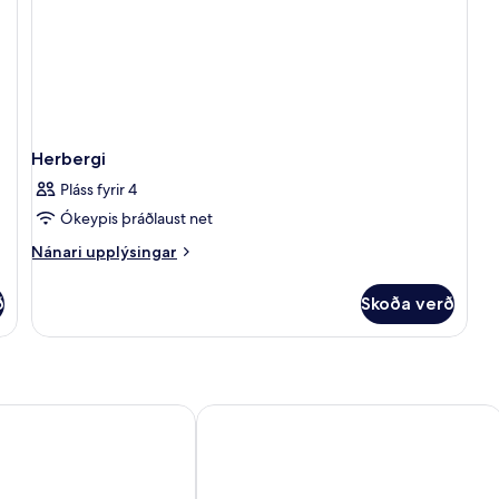
Herbergi
Pláss fyrir 4
Ókeypis þráðlaust net
Nánari
Nánari upplýsingar
upplýsingar
fyrir
ð
Skoða verð
Herbergi
Barcelona, A Tribute Portfolio Hotel
Hotel Vincci Bit