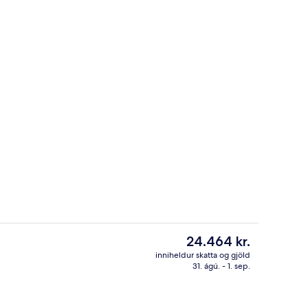
Þakverönd
rifavaldar – Fancy Nanc-ista sendi inn
Núverandi
24.464 kr.
verð
inniheldur skatta og gjöld
er
31. ágú. - 1. sep.
ur
Heilsurækt
24.464 kr.