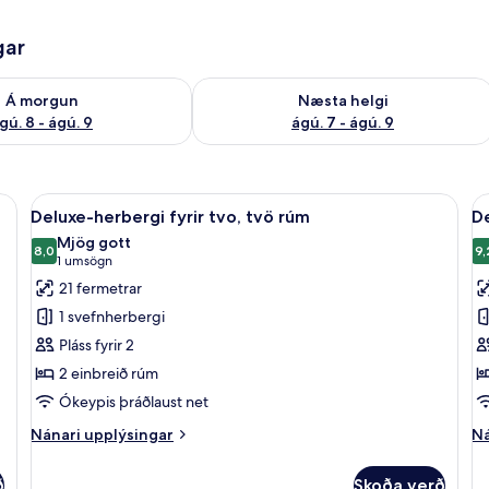
gar
ð á morgun ágú. 8 - ágú. 9
Athuga framboð næstu helgi ágú. 7 - 
Á morgun
Næsta helgi
gú. 8 - ágú. 9
ágú. 7 - ágú. 9
u rúmi | Smáatriði í innanrými
Skoða
Deluxe-herbergi fyrir tvo, tvö rúm | Ör
S
8
Deluxe-herbergi fyrir tvo, tvö rúm
De
allar
al
Mjög gott
myndir
8,0
m
9,
8,0 af 10
9
(1
1 umsögn
fyrir
fy
umsögn)
21 fermetrar
Deluxe-
D
1 svefnherbergi
herbergi
h
Pláss fyrir 2
fyrir
m
2 einbreið rúm
tvo,
t
Ókeypis þráðlaust net
tvö
r
rúm
Nánari
Ná
Nánari upplýsingar
Ná
upplýsingar
up
fyrir
fy
ð
Skoða verð