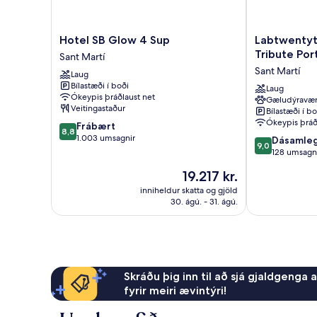
Hotel
Labtwentytw
Hotel SB Glow 4 Sup
Labtwentyt
SB
Barcelona,
Tribute Por
Sant Martí
Glow
A
Sant Martí
Laug
4
Tribute
Bílastæði í boði
Sup
Portfolio
Laug
Ókeypis þráðlaust net
Gæludýravæ
Sant
Hotel
Veitingastaður
Bílastæði í bo
Martí
Sant
Ókeypis þráð
8.8
Frábært
Martí
8,8
af
1.003 umsagnir
9.0
Dásamle
9,0
10,
af
128 umsagn
Frábært,
10,
Verðið
19.217 kr.
1.003
Dásamlegt,
er
umsagnir
128
inniheldur skatta og gjöld
19.217 kr.
30. ágú. - 31. ágú.
umsagnir
Skráðu þig inn til að sjá gjaldgenga 
fyrir meiri ævintýri!