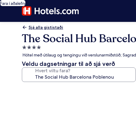
Fara í aðalefni
Sjá alla gististaði
The Social Hub Barcel
4.0
stjörnu
Hótel með útilaug og tengingu við verslunarmiðstöð; Sagrada
gististaður
Veldu dagsetningar til að sjá verð
Hvert viltu fara?
Myndasafn
fyrir
The
Social
Hub
Barcelona