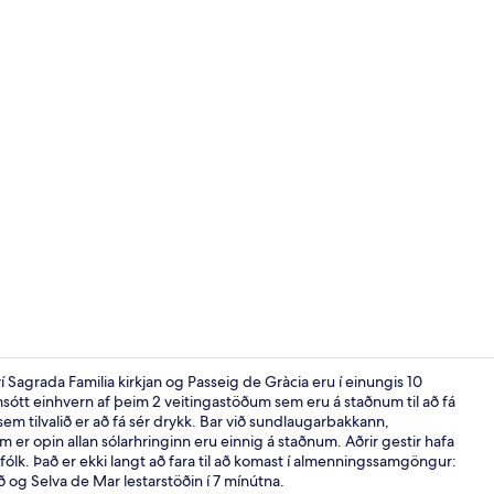
Myndskeið áh
Sagrada Familia kirkjan og Passeig de Gràcia eru í einungis 10
msótt einhvern af þeim 2 veitingastöðum sem eru á staðnum til að fá
sem tilvalið er að fá sér drykk. Bar við sundlaugarbakkann,
Veitingastað
 er opin allan sólarhringinn eru einnig á staðnum. Aðrir gestir hafa
sfólk. Það er ekki langt að fara til að komast í almenningssamgöngur:
 og Selva de Mar lestarstöðin í 7 mínútna.