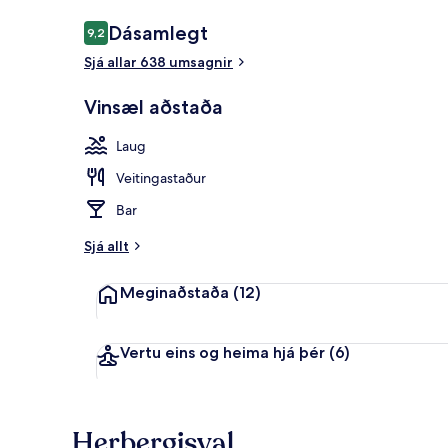
Umsagnir
Dásamlegt
9,2
9,2 af 10
Sjá allar 638 umsagnir
Útilaug, sólhl
Vinsæl aðstaða
Laug
Veitingastaður
Bar
Sjá allt
Meginaðstaða
(12)
Vertu eins og heima hjá þér
(6)
Herbergisval