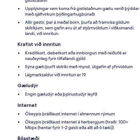
gististaðinn
Upplýsingar sem koma frá gististaðnum gætu verið þýddar
með sjálfvirkum þýðingarhugbúnaði
Allir gestir, þar á meðal börn, þurfa að framvísa gildum
skilríkjum, sem gefin eru út af stjórnvöldum í viðkomandi
landi, við innritun.
Krafist við innritun
Kreditkort, debetkort eða innborgun með reiðufé er
nauðsynleg fyrir tilfallandi gjöld
Sýna gæti þurft skilríki með mynd, útgefin af yfirvöldum
Lágmarksaldur við innritun er 19
Gæludýr
Engin gæludýr eða þjónustudýr leyfð
Internet
Ókeypis þráðlaust internet í almennum rýmum
Ókeypis þráðlaust internet á herbergjum (hraði: 100+
Mbps (hentar fyrir 1–2 gesti eða allt að 6 tæki))
Bílastæði