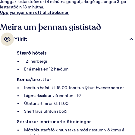
Jonggak lestarstöðin er í 4 mínútna göngufjarlægð og Jongno 3-ga
lestarstöðin í 8 mínútna.
Upplýsingar um rétt til afbókunar
Meira um þennan gististað
Yfirlit
Stærð hótels
121 herbergi
Er á meira en 12 hæðum
Koma/brottför
Innritun hefst: kl. 15:00. Innritun lýkur: hvenær sem er
Lágmarksaldur við innritun - 19
Útritunartími er kl. 11:00
Snertilaus útritun í boði
Sérstakar innritunarleiðbeiningar
Móttökustarfsfólk mun taka á móti gestum við komu á