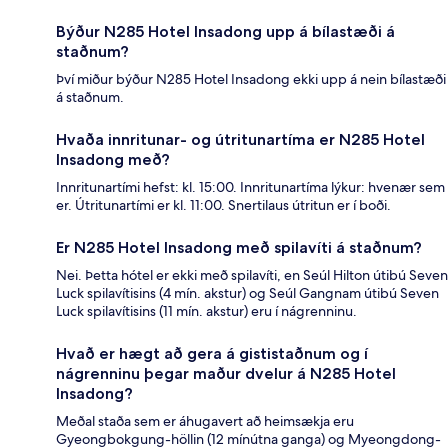
Býður N285 Hotel Insadong upp á bílastæði á
staðnum?
Því miður býður N285 Hotel Insadong ekki upp á nein bílastæði
á staðnum.
Hvaða innritunar- og útritunartíma er N285 Hotel
Insadong með?
Innritunartími hefst: kl. 15:00. Innritunartíma lýkur: hvenær sem
er. Útritunartími er kl. 11:00. Snertilaus útritun er í boði.
Er N285 Hotel Insadong með spilavíti á staðnum?
Nei. Þetta hótel er ekki með spilavíti, en Seúl Hilton útibú Seven
Luck spilavítisins (4 mín. akstur) og Seúl Gangnam útibú Seven
Luck spilavítisins (11 mín. akstur) eru í nágrenninu.
Hvað er hægt að gera á gististaðnum og í
nágrenninu þegar maður dvelur á N285 Hotel
Insadong?
Meðal staða sem er áhugavert að heimsækja eru
Gyeongbokgung-höllin (12 mínútna ganga) og Myeongdong-