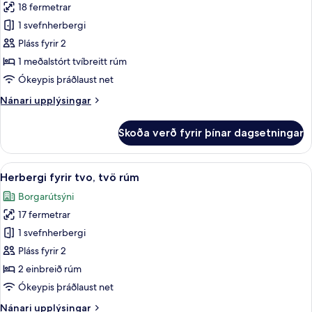
18 fermetrar
fyrir
Herbergi
1 svefnherbergi
með
Pláss fyrir 2
tvíbreiðu
1 meðalstórt tvíbreitt rúm
rúmi
Ókeypis þráðlaust net
(A)
Nánari
Nánari upplýsingar
upplýsingar
fyrir
Skoða verð fyrir þínar dagsetningar
Herbergi
með
tvíbreiðu
Skoða
Herbergi fyrir tvo, tvö rúm | Öryggish
7
rúmi
Herbergi fyrir tvo, tvö rúm
allar
(A)
Borgarútsýni
myndir
17 fermetrar
fyrir
Herbergi
1 svefnherbergi
fyrir
Pláss fyrir 2
tvo,
2 einbreið rúm
tvö
Ókeypis þráðlaust net
rúm
Nánari
Nánari upplýsingar