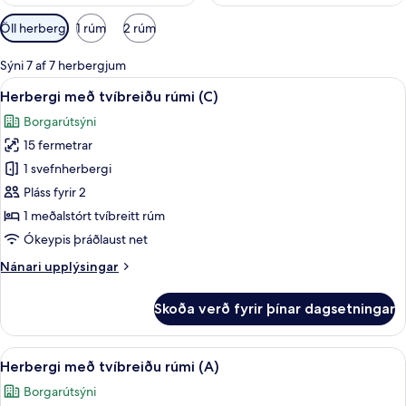
Síur
Öll herbergi
1 rúm
2 rúm
í
boði
Sýni 7 af 7 herbergjum
fyrir
Skoða
Herbergi með tvíbreiðu rúmi (C) | Öry
6
Herbergi með tvíbreiðu rúmi (C)
herbergi
allar
Borgarútsýni
myndir
15 fermetrar
fyrir
Herbergi
1 svefnherbergi
með
Pláss fyrir 2
tvíbreiðu
1 meðalstórt tvíbreitt rúm
rúmi
Ókeypis þráðlaust net
(C)
Nánari
Nánari upplýsingar
upplýsingar
fyrir
Skoða verð fyrir þínar dagsetningar
Herbergi
með
tvíbreiðu
Skoða
Herbergi með tvíbreiðu rúmi (A) | Öry
7
rúmi
Herbergi með tvíbreiðu rúmi (A)
allar
(C)
Borgarútsýni
myndir