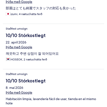
Þýða með Google
部屋はとても綺麗でスタッフの対応も良かった
izumi, 4 nætur/nátta ferð
Staðfest umsögn
10/10 Stórkostlegt
22. apríl 2026
Þýða með Google
깨끗하고 주변 상점이 잘 되어있어요
HOSEOK, 2 nætur/nátta ferð
Staðfest umsögn
10/10 Stórkostlegt
8. maí 2026
Þýða með Google
Habitación limpia, lavandería fácil de usar, tienda en el mismo
hote