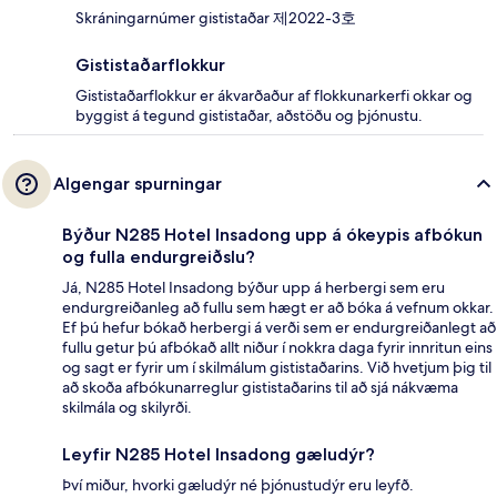
Skráningarnúmer gististaðar 제2022-3호
Gististaðarflokkur
Gististaðarflokkur er ákvarðaður af flokkunarkerfi okkar og
byggist á tegund gististaðar, aðstöðu og þjónustu.
Algengar spurningar
Býður N285 Hotel Insadong upp á ókeypis afbókun
og fulla endurgreiðslu?
Já, N285 Hotel Insadong býður upp á herbergi sem eru
endurgreiðanleg að fullu sem hægt er að bóka á vefnum okkar.
Ef þú hefur bókað herbergi á verði sem er endurgreiðanlegt að
fullu getur þú afbókað allt niður í nokkra daga fyrir innritun eins
og sagt er fyrir um í skilmálum gististaðarins. Við hvetjum þig til
að skoða afbókunarreglur gististaðarins til að sjá nákvæma
skilmála og skilyrði.
Leyfir N285 Hotel Insadong gæludýr?
Því miður, hvorki gæludýr né þjónustudýr eru leyfð.