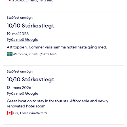
YUKIKO, 3 nætur/nátta ferð
Staðfest umsögn
10/10 Stórkostlegt
19. maí 2026
Þýða með Google
Allt toppen. Kommer välja samma hotell nästa gång med.
Weronica, 9 nætur/nátta ferð
Staðfest umsögn
10/10 Stórkostlegt
13. mars 2026
Þýða með Google
Great location to stay in for tourists. Affordable and newly
renovated hotel room.
Kira, 1 nætur/nátta ferð