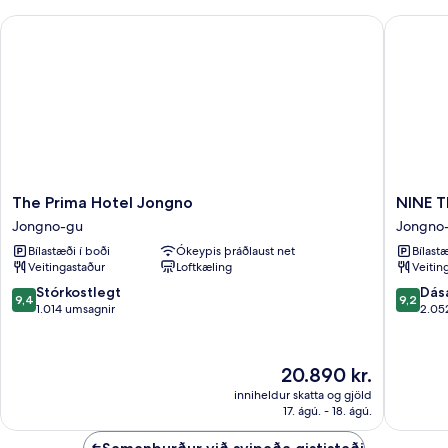
The Prima Hotel Jongno
NINE TR
The
NINE
The Prima Hotel Jongno
NINE 
Prima
TREE
Jongno-gu
Jongno
Hotel
BY
Bílastæði í boði
Ókeypis þráðlaust net
Bílastæ
Jongno
PARNAS
Veitingastaður
Loftkæling
Veitin
Jongno-
SEOUL
gu
INSAD
9.4
9.2
Stórkostlegt
Dás
9,4
9,2
Jongno
af
af
1.014 umsagnir
2.05
gu
10,
10,
Stórkostlegt,
Dásamle
1.014
2.052
Verðið
20.890 kr.
umsagnir
umsagni
er
inniheldur skatta og gjöld
20.890 kr.
17. ágú. - 18. ágú.