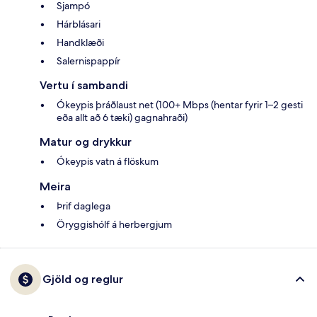
Sjampó
Hárblásari
Handklæði
Salernispappír
Vertu í sambandi
Ókeypis þráðlaust net (100+ Mbps (hentar fyrir 1–2 gesti
eða allt að 6 tæki) gagnahraði)
Matur og drykkur
Ókeypis vatn á flöskum
Meira
Þrif daglega
Öryggishólf á herbergjum
Gjöld og reglur