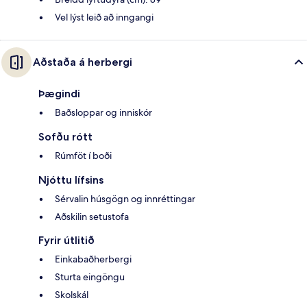
Vel lýst leið að inngangi
Aðstaða á herbergi
Þægindi
Baðsloppar og inniskór
Sofðu rótt
Rúmföt í boði
Njóttu lífsins
Sérvalin húsgögn og innréttingar
Aðskilin setustofa
Fyrir útlitið
Einkabaðherbergi
Sturta eingöngu
Skolskál