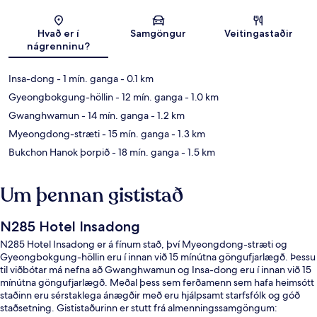
Kort
Hvað er í
Samgöngur
Veitingastaðir
nágrenninu?
Insa-dong
- 1 mín. ganga
- 0.1 km
Gyeongbokgung-höllin
- 12 mín. ganga
- 1.0 km
Gwanghwamun
- 14 mín. ganga
- 1.2 km
Myeongdong-stræti
- 15 mín. ganga
- 1.3 km
Bukchon Hanok þorpið
- 18 mín. ganga
- 1.5 km
Um þennan gististað
N285 Hotel Insadong
N285 Hotel Insadong er á fínum stað, því Myeongdong-stræti og
Gyeongbokgung-höllin eru í innan við 15 mínútna göngufjarlægð. Þessu
til viðbótar má nefna að Gwanghwamun og Insa-dong eru í innan við 15
mínútna göngufjarlægð. Meðal þess sem ferðamenn sem hafa heimsótt
staðinn eru sérstaklega ánægðir með eru hjálpsamt starfsfólk og góð
staðsetning. Gististaðurinn er stutt frá almenningssamgöngum: