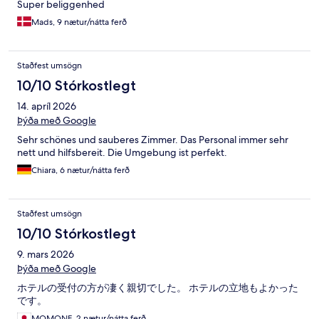
Super beliggenhed
Mads, 9 nætur/nátta ferð
Staðfest umsögn
10/10 Stórkostlegt
14. apríl 2026
Þýða með Google
Sehr schönes und sauberes Zimmer. Das Personal immer sehr
nett und hilfsbereit. Die Umgebung ist perfekt.
Chiara, 6 nætur/nátta ferð
Staðfest umsögn
10/10 Stórkostlegt
9. mars 2026
Þýða með Google
ホテルの受付の方が凄く親切でした。 ホテルの立地もよかった
です。
MOMONE, 2 nætur/nátta ferð