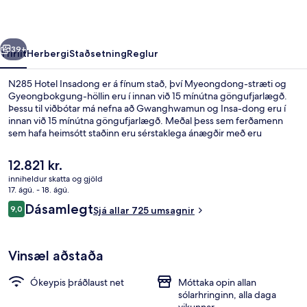
rra
Næsta
39+
Yfirlit
Herbergi
Staðsetning
Reglur
N285 Hotel Insadong er á fínum stað, því Myeongdong-stræti og
Gyeongbokgung-höllin eru í innan við 15 mínútna göngufjarlægð.
Þessu til viðbótar má nefna að Gwanghwamun og Insa-dong eru í
innan við 15 mínútna göngufjarlægð. Meðal þess sem ferðamenn
sem hafa heimsótt staðinn eru sérstaklega ánægðir með eru
hjálpsamt starfsfólk og góð staðsetning. Gististaðurinn er stutt frá
almenningssamgöngum: Jonggak lestarstöðin er í 4 mínútna
Núverandi
12.821 kr.
göngufjarlægð og Jongno 3-ga lestarstöðin í 8 mínútna.
verð
inniheldur skatta og gjöld
er
17. ágú. - 18. ágú.
Herbergi með tvíbreiðu rúmi (A) | Öry
12.821 kr.
Umsagnir
Dásamlegt
9,0
Sjá allar 725 umsagnir
9,0 af 10
Vinsæl aðstaða
Ókeypis þráðlaust net
Móttaka opin allan
sólarhringinn, alla daga