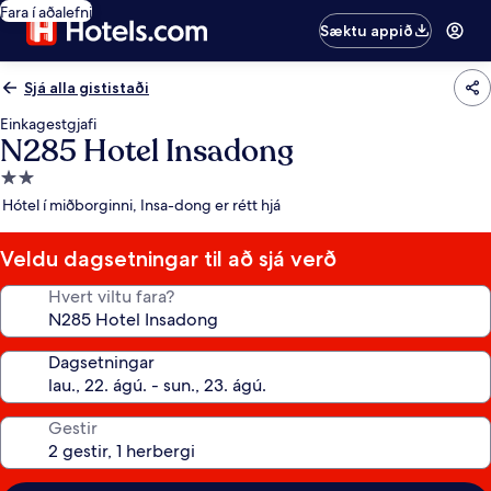
Fara í aðalefni
Sæktu appið
Sjá alla gististaði
Einkagestgjafi
N285 Hotel Insadong
2.0
stjörnu
Hótel í miðborginni, Insa-dong er rétt hjá
gististaður
Veldu dagsetningar til að sjá verð
Hvert viltu fara?
Dagsetningar
Gestir