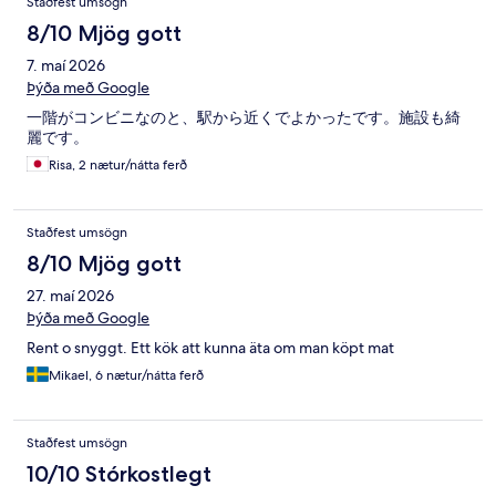
Staðfest umsögn
8/10 Mjög gott
7. maí 2026
Þýða með Google
一階がコンビニなのと、駅から近くでよかったです。施設も綺
麗です。
Risa, 2 nætur/nátta ferð
Staðfest umsögn
8/10 Mjög gott
27. maí 2026
Þýða með Google
Rent o snyggt. Ett kök att kunna äta om man köpt mat
Mikael, 6 nætur/nátta ferð
Staðfest umsögn
10/10 Stórkostlegt