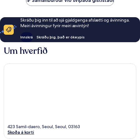
Samanburður við svipaða gististaði
Skráðu þig inn til að sjá gjaldgenga afslætti og ávinninga.
Meiri ávinningur fyrir meiri ævintýri!
Innskrá
Skráðu þig, það er ókeypis
Um hverfið
423 Samil-daero, Seoul, Seoul, 03163
Skoða á korti