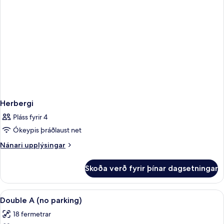
Herbergi
Pláss fyrir 4
Ókeypis þráðlaust net
Nánari
Nánari upplýsingar
upplýsingar
fyrir
Skoða verð fyrir þínar dagsetningar
Herbergi
Skoða
Öryggishólf í herbergi, ókeypis þráðl
5
Double A (no parking)
allar
18 fermetrar
myndir