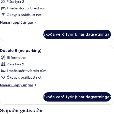
Pláss fyrir 2
fyrir
Double
1 meðalstórt tvíbreitt rúm
A
Ókeypis þráðlaust net
(no
Nánari
Nánari upplýsingar
parking)
upplýsingar
fyrir
Skoða verð fyrir þínar dagsetningar
Double
A
(no
Skoða
Öryggishólf í herbergi, ókeypis þráðl
3
parking)
Double B (no parking)
allar
18 fermetrar
myndir
Pláss fyrir 2
fyrir
Double
1 meðalstórt tvíbreitt rúm
B
Ókeypis þráðlaust net
(no
Nánari
Nánari upplýsingar
parking)
upplýsingar
fyrir
Skoða verð fyrir þínar dagsetningar
Double
B
(no
Svipaðir gististaðir
parking)