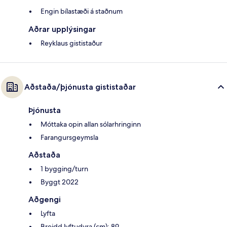
Engin bílastæði á staðnum
Aðrar upplýsingar
Reyklaus gististaður
Aðstaða/þjónusta gististaðar
Þjónusta
Móttaka opin allan sólarhringinn
Farangursgeymsla
Aðstaða
1 bygging/turn
Byggt 2022
Aðgengi
Lyfta
Breidd lyftudyra (cm): 89