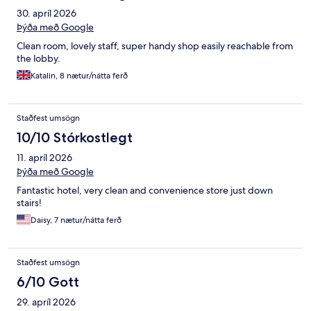
30. apríl 2026
Þýða með Google
Clean room, lovely staff, super handy shop easily reachable from
the lobby.
Katalin, 8 nætur/nátta ferð
Staðfest umsögn
10/10 Stórkostlegt
11. apríl 2026
Þýða með Google
Fantastic hotel, very clean and convenience store just down
stairs!
Daisy, 7 nætur/nátta ferð
Staðfest umsögn
6/10 Gott
29. apríl 2026