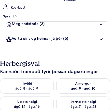
vikunnar
Reyklaust
Sjá allt
Meginaðstaða
(3)
Vertu eins og heima hjá þér
(6)
Herbergisval
Kannaðu framboð fyrir þessar dagsetningar
Athuga framboð í kvöld ágú. 8 - ágú. 9
Athuga framboð á morgun ágú.
Í kvöld
Á morgun
ágú. 8 - ágú. 9
ágú. 9 - ágú. 10
Athuga framboð næstu helgi ágú. 14 - ágú. 16
Athuga framboð þarnæstu helg
Næsta helgi
Þarnæsta helgi
ágú. 14 - ágú. 16
ágú. 21 - ágú. 23