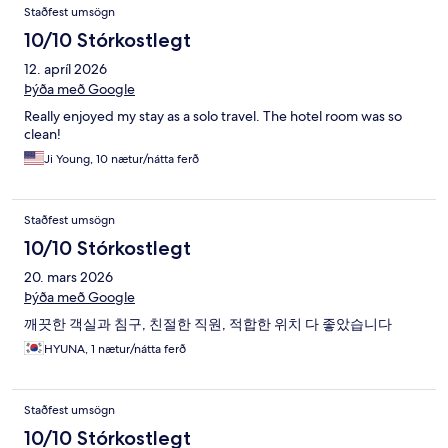
Staðfest umsögn
10/10 Stórkostlegt
12. apríl 2026
Þýða með Google
Really enjoyed my stay as a solo travel. The hotel room was so
clean!
Ji Young, 10 nætur/nátta ferð
Staðfest umsögn
10/10 Stórkostlegt
20. mars 2026
Þýða með Google
깨끗한 객실과 침구, 친절한 직원, 적합한 위치 다 좋았습니다
HYUNA, 1 nætur/nátta ferð
Staðfest umsögn
10/10 Stórkostlegt