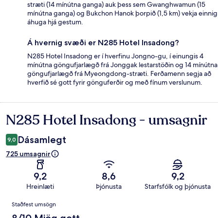
stræti (14 mínútna ganga) auk þess sem Gwanghwamun (15
mínútna ganga) og Bukchon Hanok þorpið (1,5 km) vekja einnig
áhuga hjá gestum.
Á hvernig svæði er N285 Hotel Insadong?
N285 Hotel Insadong er í hverfinu Jongno-gu, í einungis 4
mínútna göngufjarlægð frá Jonggak lestarstöðin og 14 mínútna
göngufjarlægð frá Myeongdong-stræti. Ferðamenn segja að
hverfið sé gott fyrir gönguferðir og með fínum verslunum.
N285 Hotel Insadong - umsagnir
Umsagnir
Dásamlegt
9,0
725 umsagnir
9,2
8,6
9,2
Hreinlæti
Þjónusta
Starfsfólk og þjónusta
Umsagnir
Staðfest umsögn