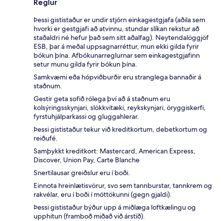
Reglur
Þessi gististaður er undir stjórn einkagestgjafa (aðila sem
hvorki er gestgjafi að atvinnu, stundar slíkan rekstur að
staðaldri né hefur það sem sitt aðalfag). Neytendalöggjöf
ESB, þar á meðal uppsagnarréttur, mun ekki gilda fyrir
bókun þína. Afbókunarreglurnar sem einkagestgjafinn
setur munu gilda fyrir bókun þína.
Samkvæmi eða hópviðburðir eru stranglega bannaðir á
staðnum.
Gestir geta sofið rólega því að á staðnum eru
kolsýringsskynjari, slökkvitæki, reykskynjari, öryggiskerfi,
fyrstuhjálparkassi og gluggahlerar.
Þessi gististaður tekur við kreditkortum, debetkortum og
reiðufé.
Samþykkt kreditkort: Mastercard, American Express,
Discover, Union Pay, Carte Blanche
Snertilausar greiðslur eru í boði.
Einnota hreinlætisvörur, svo sem tannburstar, tannkrem og
rakvélar, eru í boði í móttökunni (gegn gjaldi).
Þessi gististaður býður upp á miðlæga loftkælingu og
upphitun (framboð miðað við árstíð).