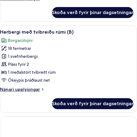
upplýsingar
fyrir
Skoða verð fyrir þínar dagsetningar
Herbergi
fyrir
tvo,
Skoða
Herbergi með tvíbreiðu rúmi (B) | Öry
7
tvö
Herbergi með tvíbreiðu rúmi (B)
allar
rúm
Borgarútsýni
myndir
18 fermetrar
fyrir
Herbergi
1 svefnherbergi
með
Pláss fyrir 2
tvíbreiðu
1 meðalstórt tvíbreitt rúm
rúmi
Ókeypis þráðlaust net
(B)
Nánari
Nánari upplýsingar
upplýsingar
fyrir
Skoða verð fyrir þínar dagsetningar
Herbergi
með
tvíbreiðu
rúmi
(B)