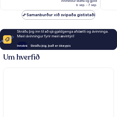
höfnin
1.191
inniheldur skatta og gjöld
21.008 kr.
í
6. sep. - 7. sep.
umsögn
Marseille
Samanburður við svipaða gististaði
Skráðu þig inn til að sjá gjaldgenga afslætti og ávinninga.
Meiri ávinningur fyrir meiri ævintýri!
Innskrá
Skráðu þig, það er ókeypis
Um hverfið