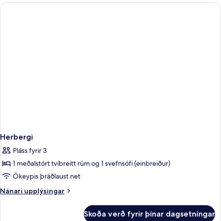
Herbergi
Pláss fyrir 3
1 meðalstórt tvíbreitt rúm og 1 svefnsófi (einbreiður)
Ókeypis þráðlaust net
Nánari
Nánari upplýsingar
upplýsingar
fyrir
Skoða verð fyrir þínar dagsetningar
Herbergi