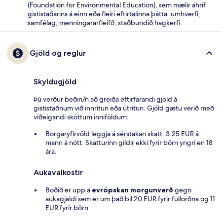
(Foundation for Environmental Education), sem mælir áhrif
gististaðarins á einn eða fleiri eftirtalinna þátta: umhverfi,
samfélag, menningararfleifð, staðbundið hagkerfi.
Gjöld og reglur
Skyldugjöld
Þú verður beðin/n að greiða eftirfarandi gjöld á
gististaðnum við innritun eða útritun. Gjöld gætu verið með
viðeigandi sköttum inniföldum:
Borgaryfirvöld leggja á sérstakan skatt: 3.25 EUR á
mann á nótt. Skatturinn gildir ekki fyrir börn yngri en 18
ára.
Aukavalkostir
Boðið er upp á
evrópskan morgunverð
gegn
aukagjaldi sem er um það bil 20 EUR fyrir fullorðna og 11
EUR fyrir börn