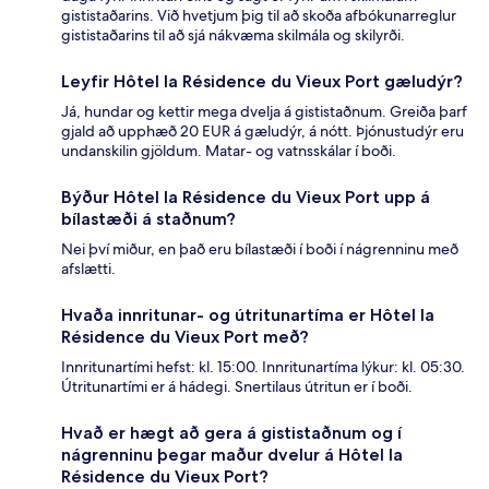
gististaðarins. Við hvetjum þig til að skoða afbókunarreglur
gististaðarins til að sjá nákvæma skilmála og skilyrði.
Leyfir Hôtel la Résidence du Vieux Port gæludýr?
Já, hundar og kettir mega dvelja á gististaðnum. Greiða þarf
gjald að upphæð 20 EUR á gæludýr, á nótt. Þjónustudýr eru
undanskilin gjöldum. Matar- og vatnsskálar í boði.
Býður Hôtel la Résidence du Vieux Port upp á
bílastæði á staðnum?
Nei því miður, en það eru bílastæði í boði í nágrenninu með
afslætti.
Hvaða innritunar- og útritunartíma er Hôtel la
Résidence du Vieux Port með?
Innritunartími hefst: kl. 15:00. Innritunartíma lýkur: kl. 05:30.
Útritunartími er á hádegi. Snertilaus útritun er í boði.
Hvað er hægt að gera á gististaðnum og í
nágrenninu þegar maður dvelur á Hôtel la
Résidence du Vieux Port?