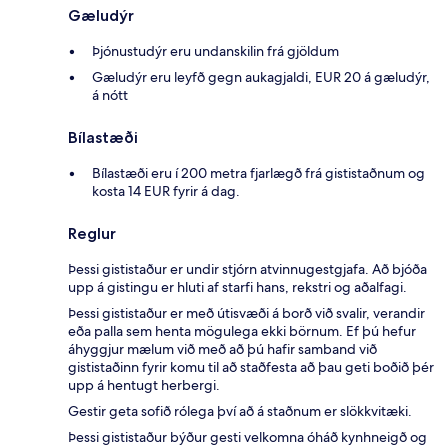
Gæludýr
Þjónustudýr eru undanskilin frá gjöldum
Gæludýr eru leyfð gegn aukagjaldi, EUR 20 á gæludýr,
á nótt
Bílastæði
Bílastæði eru í 200 metra fjarlægð frá gististaðnum og
kosta 14 EUR fyrir á dag.
Reglur
Þessi gististaður er undir stjórn atvinnugestgjafa. Að bjóða
upp á gistingu er hluti af starfi hans, rekstri og aðalfagi.
Þessi gististaður er með útisvæði á borð við svalir, verandir
eða palla sem henta mögulega ekki börnum. Ef þú hefur
áhyggjur mælum við með að þú hafir samband við
gististaðinn fyrir komu til að staðfesta að þau geti boðið þér
upp á hentugt herbergi.
Gestir geta sofið rólega því að á staðnum er slökkvitæki.
Þessi gististaður býður gesti velkomna óháð kynhneigð og