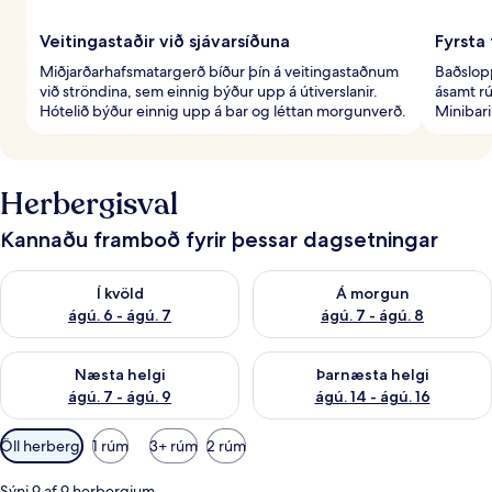
Veitingastaðir við sjávarsíðuna
Fyrsta
Miðjarðarhafsmatargerð bíður þín á veitingastaðnum
Baðslopp
við ströndina, sem einnig býður upp á útiverslanir.
ásamt r
Hótelið býður einnig upp á bar og léttan morgunverð.
Minibari
Herbergisval
Kannaðu framboð fyrir þessar dagsetningar
Athuga framboð í kvöld ágú. 6 - ágú. 7
Athuga framboð á morgun ágú.
Í kvöld
Á morgun
ágú. 6 - ágú. 7
ágú. 7 - ágú. 8
Athuga framboð næstu helgi ágú. 7 - ágú. 9
Athuga framboð þarnæstu helgi
Næsta helgi
Þarnæsta helgi
ágú. 7 - ágú. 9
ágú. 14 - ágú. 16
Síur
Öll herbergi
1 rúm
3+ rúm
2 rúm
í
boði
Sýni 9 af 9 herbergjum