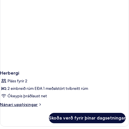
Herbergi
Pláss fyrir 2
2 einbreið rúm EÐA 1 meðalstórt tvíbreitt rúm
Ókeypis þráðlaust net
Nánari
Nánari upplýsingar
upplýsingar
fyrir
Skoða verð fyrir þínar dagsetningar
Herbergi