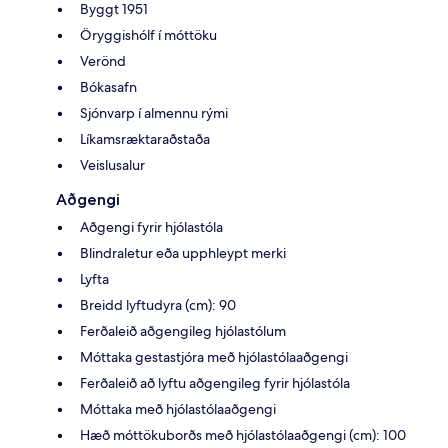
Byggt 1951
Öryggishólf í móttöku
Verönd
Bókasafn
Sjónvarp í almennu rými
Líkamsræktaraðstaða
Veislusalur
Aðgengi
Aðgengi fyrir hjólastóla
Blindraletur eða upphleypt merki
Lyfta
Breidd lyftudyra (cm): 90
Ferðaleið aðgengileg hjólastólum
Móttaka gestastjóra með hjólastólaaðgengi
Ferðaleið að lyftu aðgengileg fyrir hjólastóla
Móttaka með hjólastólaaðgengi
Hæð móttökuborðs með hjólastólaaðgengi (cm): 100