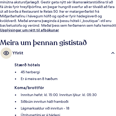
mínútna akstursfjarlægð. Gestir geta nýtt sér líkamsræktarstöðina til að
fá útrás fyrir hreyfiþörfina, en þegar hungrið sverfur að er tilvalið að fara
út að borða á Restaurant le Relais 50. Þar er matargerðarlist frá
Miðjarðarhafinu í hávegum höfð og opið er fyrir hádegisverð og
kvöldverð. Meðal annarra þæginda á þessu hóteli í „boutique“-stíl eru
bar/setustofa og verönd. Meðal þess sem ferðamenn sem hafa heimsótt
staðinn eru sérstaklega ánægðir með eru hjálpsamt starfsfólk og góð
Upplýsingar um rétt til afbókunar
staðsetning. Gististaðurinn er stutt frá almenningssamgöngum: Vieux-
Port lestarstöðin er í 3 mínútna göngufjarlægð og Colbert lestarstöðin í 7
Meira um þennan gististað
mínútna.
Yfirlit
Stærð hótels
45 herbergi
Er á meira en 8 hæðum
Koma/brottför
Innritun hefst: kl. 15:00. Innritun lýkur: kl. 05:30
Síðbúin innritun háð framboði
Lágmarksaldur við innritun - 18
Útritunartími er á hádegi