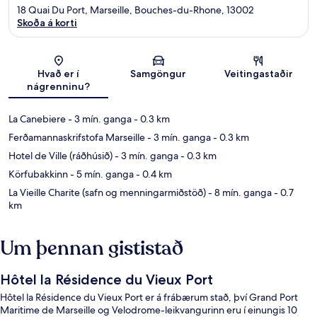
18 Quai Du Port, Marseille, Bouches-du-Rhone, 13002
Skoða á korti
Kort
Hvað er í
Samgöngur
Veitingastaðir
nágrenninu?
La Canebiere
- 3 mín. ganga
- 0.3 km
Ferðamannaskrifstofa Marseille
- 3 mín. ganga
- 0.3 km
Hotel de Ville (ráðhúsið)
- 3 mín. ganga
- 0.3 km
Körfubakkinn
- 5 mín. ganga
- 0.4 km
La Vieille Charite (safn og menningarmiðstöð)
- 8 mín. ganga
- 0.7
km
Um þennan gististað
Hôtel la Résidence du Vieux Port
Hôtel la Résidence du Vieux Port er á frábærum stað, því Grand Port
Maritime de Marseille og Velodrome-leikvangurinn eru í einungis 10