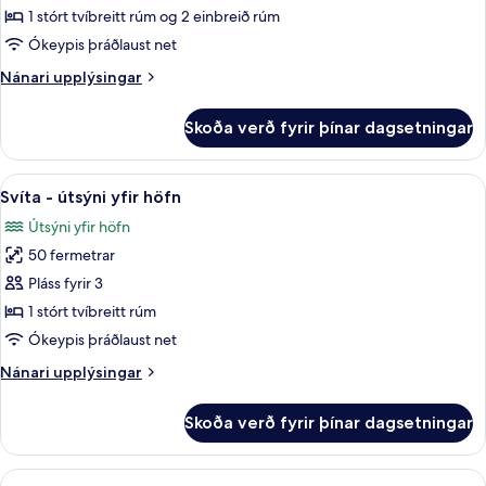
1 stórt tvíbreitt rúm og 2 einbreið rúm
Ókeypis þráðlaust net
Nánari
Nánari upplýsingar
upplýsingar
fyrir
Skoða verð fyrir þínar dagsetningar
Fjölskyldusvíta
Skoða
Svíta - útsýni yfir höfn | Rúmföt af be
8
Svíta - útsýni yfir höfn
allar
Útsýni yfir höfn
myndir
50 fermetrar
fyrir
Svíta
Pláss fyrir 3
-
1 stórt tvíbreitt rúm
útsýni
Ókeypis þráðlaust net
yfir
Nánari
Nánari upplýsingar
höfn
upplýsingar
fyrir
Skoða verð fyrir þínar dagsetningar
Svíta
-
útsýni
Skoða
Deluxe-herbergi - 1 tvíbreitt rúm - sval