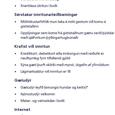
Snertilaus útritun í boði
Sérstakar innritunarleiðbeiningar
Móttökustarfsfólk mun taka á móti gestum við komu á
gististaðinn
Upplýsingar sem koma frá gististaðnum gætu verið þýddar
með sjálfvirkum þýðingarhugbúnaði
Krafist við innritun
Kreditkort, debetkort eða innborgun með reiðufé er
nauðsynleg fyrir tilfallandi gjöld
Sýna gæti þurft skilríki með mynd, útgefin af yfirvöldum
Lágmarksaldur við innritun er 18
Gæludýr
Gæludýr leyfð (einungis hundar og kettir)*
Þjónustudýr velkomin
Matar- og vatnsskálar í boði
Internet