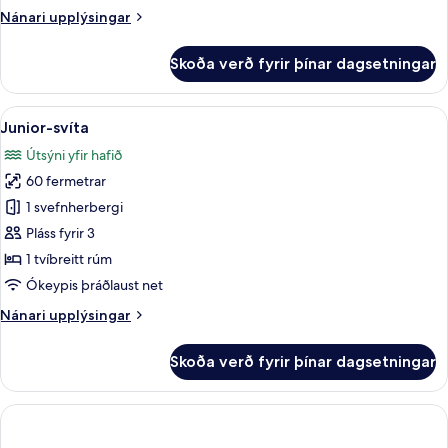
Nánari
Nánari upplýsingar
upplýsingar
fyrir
Skoða verð fyrir þínar dagsetningar
Klúbbsvíta
Skoða
Junior-svíta | Rúmföt af bestu gerð, m
8
Junior-svíta
allar
Útsýni yfir hafið
myndir
60 fermetrar
fyrir
Junior-
1 svefnherbergi
svíta
Pláss fyrir 3
1 tvíbreitt rúm
Ókeypis þráðlaust net
Nánari
Nánari upplýsingar
upplýsingar
fyrir
Skoða verð fyrir þínar dagsetningar
Junior-
svíta