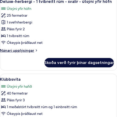
6
yfir
Deluxe-herbergi - 1 tvíbreitt rúm - svalir - útsýni yfir höfn
allar
höfn
Útsýni yfir höfn
myndir
25 fermetrar
fyrir
Deluxe-
1 svefnherbergi
herbergi
Pláss fyrir 2
-
1 tvíbreitt rúm
1
Ókeypis þráðlaust net
tvíbreitt
Nánari
Nánari upplýsingar
rúm
upplýsingar
-
fyrir
Skoða verð fyrir þínar dagsetningar
svalir
Deluxe-
herbergi
-
-
Skoða
Útsýni af svölum
útsýni
5
1
Klúbbsvíta
allar
yfir
tvíbreitt
Útsýni yfir hafið
rúm
myndir
höfn
-
40 fermetrar
fyrir
svalir
Klúbbsvíta
Pláss fyrir 3
-
útsýni
1 meðalstórt tvíbreitt rúm og 1 einbreitt rúm
yfir
Ókeypis þráðlaust net
höfn