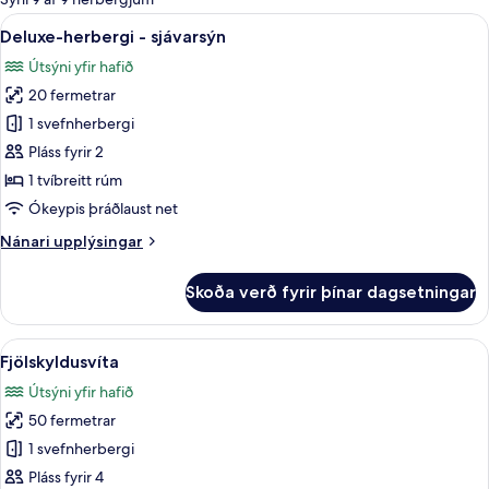
fyrir
Skoða
Deluxe-herbergi - sjávarsýn | Rúmföt a
6
Deluxe-herbergi - sjávarsýn
herbergi
allar
Útsýni yfir hafið
myndir
20 fermetrar
fyrir
Deluxe-
1 svefnherbergi
herbergi
Pláss fyrir 2
-
1 tvíbreitt rúm
sjávarsýn
Ókeypis þráðlaust net
Nánari
Nánari upplýsingar
upplýsingar
fyrir
Skoða verð fyrir þínar dagsetningar
Deluxe-
herbergi
-
Skoða
Útsýni af svölum
8
sjávarsýn
Fjölskyldusvíta
allar
Útsýni yfir hafið
myndir
50 fermetrar
fyrir
Fjölskyldusvíta
1 svefnherbergi
Pláss fyrir 4