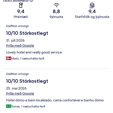
9,4
8,8
9,4
Hreinlæti
Þjónusta
Starfsfólk og þjónusta
Umsagnir
Staðfest umsögn
10/10 Stórkostlegt
31. júlí 2026
Þýða með Google
Lovely hotel and really good service.
Mads, 1 nætur/nátta ferð
Staðfest umsögn
10/10 Stórkostlegt
25. maí 2026
Þýða með Google
Hotel ótimo e bem localizado, cama confortável e banho ótimo.
Tomás, 1 nætur/nátta ferð