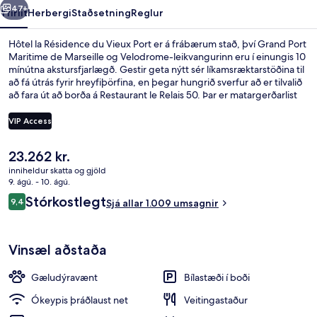
47+
Yfirlit
Herbergi
Staðsetning
Reglur
Hôtel la Résidence du Vieux Port er á frábærum stað, því Grand Port
Maritime de Marseille og Velodrome-leikvangurinn eru í einungis 10
mínútna akstursfjarlægð. Gestir geta nýtt sér líkamsræktarstöðina til
að fá útrás fyrir hreyfiþörfina, en þegar hungrið sverfur að er tilvalið
að fara út að borða á Restaurant le Relais 50. Þar er matargerðarlist
frá Miðjarðarhafinu í hávegum höfð og opið er fyrir hádegisverð og
kvöldverð. Meðal annarra þæginda á þessu hóteli í „boutique“-stíl
VIP Access
eru bar/setustofa og verönd. Meðal þess sem ferðamenn sem hafa
heimsótt staðinn eru sérstaklega ánægðir með eru hjálpsamt
Núverandi
23.262 kr.
starfsfólk og góð staðsetning. Gististaðurinn er stutt frá
Deluxe-herbergi - 1 tvíbreitt rúm - sval
verð
almenningssamgöngum: Vieux-Port lestarstöðin er í 3 mínútna
inniheldur skatta og gjöld
er
9. ágú. - 10. ágú.
göngufjarlægð og Colbert lestarstöðin í 7 mínútna.
23.262 kr.
Umsagnir
Stórkostlegt
9,4
Sjá allar 1.009 umsagnir
9,4 af 10
Vinsæl aðstaða
Gæludýravænt
Bílastæði í boði
Ókeypis þráðlaust net
Veitingastaður