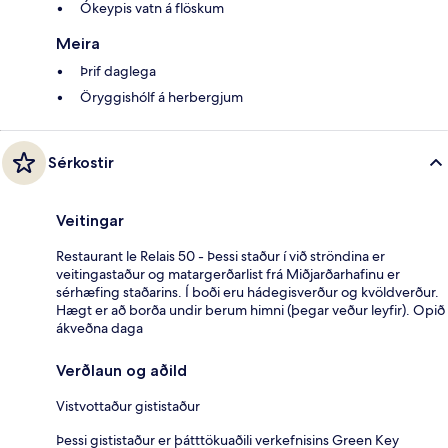
Ókeypis vatn á flöskum
Meira
Þrif daglega
Öryggishólf á herbergjum
Sérkostir
Veitingar
Restaurant le Relais 50 - Þessi staður í við ströndina er
veitingastaður og matargerðarlist frá Miðjarðarhafinu er
sérhæfing staðarins. Í boði eru hádegisverður og kvöldverður.
Hægt er að borða undir berum himni (þegar veður leyfir). Opið
ákveðna daga
Verðlaun og aðild
Vistvottaður gististaður
Þessi gististaður er þátttökuaðili verkefnisins Green Key