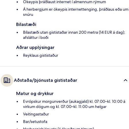
Ókeypis þráðlaust internet í almennum rýmum
Á herbergjum er ókeypis internettenging, þráðlaus eða um
snúru
Bílastæði
Bílastæði utan gististaðar innan 200 metra (14 EUR á dag);
afsláttur í boði
Aðrar upplýsingar
Reyklaus gististaður
Aðstaða/þjónusta gististaðar
Matur og drykkur
Evrópskur morgunverður (aukagjald) kl. 07:00–kl. 10:00 á
virkum dögum og kl. 07:00–kl. 11:00 um helgar
Veitingastaður
Bar/setustofa
Herbergisþjónusta (á ákveðnum tímum)