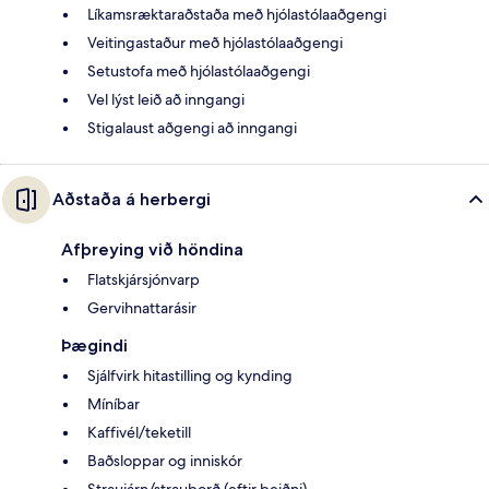
Líkamsræktaraðstaða með hjólastólaaðgengi
Veitingastaður með hjólastólaaðgengi
Setustofa með hjólastólaaðgengi
Vel lýst leið að inngangi
Stigalaust aðgengi að inngangi
Aðstaða á herbergi
Afþreying við höndina
Flatskjársjónvarp
Gervihnattarásir
Þægindi
Sjálfvirk hitastilling og kynding
Míníbar
Kaffivél/teketill
Baðsloppar og inniskór
Straujárn/strauborð (eftir beiðni)