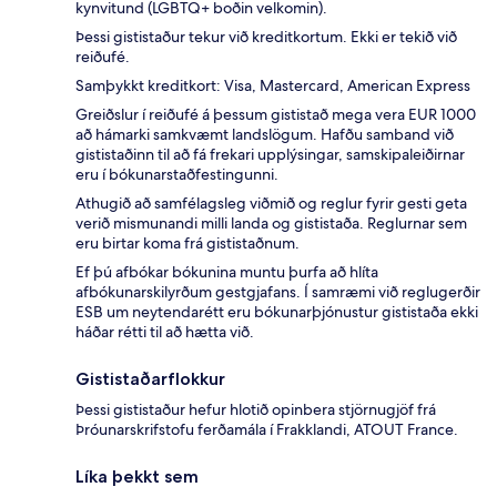
kynvitund (LGBTQ+ boðin velkomin).
Þessi gististaður tekur við kreditkortum. Ekki er tekið við
reiðufé.
Samþykkt kreditkort: Visa, Mastercard, American Express
Greiðslur í reiðufé á þessum gististað mega vera EUR 1000
að hámarki samkvæmt landslögum. Hafðu samband við
gististaðinn til að fá frekari upplýsingar, samskipaleiðirnar
eru í bókunarstaðfestingunni.
Athugið að samfélagsleg viðmið og reglur fyrir gesti geta
verið mismunandi milli landa og gististaða. Reglurnar sem
eru birtar koma frá gististaðnum.
Ef þú afbókar bókunina muntu þurfa að hlíta
afbókunarskilyrðum gestgjafans. Í samræmi við reglugerðir
ESB um neytendarétt eru bókunarþjónustur gististaða ekki
háðar rétti til að hætta við.
Gististaðarflokkur
Þessi gististaður hefur hlotið opinbera stjörnugjöf frá
Þróunarskrifstofu ferðamála í Frakklandi, ATOUT France.
Líka þekkt sem