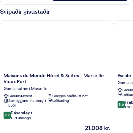
Svipaðir gististaðir
Maisons du Monde Hôtel & Suites - Marseille Vieux Port
Escale O
Maisons
Escale
Maisons du Monde Hôtel & Suites - Marseille
Escale
du
Oceania
Vieux Port
Gamla hö
Monde
Marseill
Gamla höfnin í Marseille
Gælud
Hôtel
Vieux
Loftkæ
&
Gæludýravænt
Ókeypis þráðlaust net
Port
Samliggjandi herbergi í
Loftkæling
Suites
Gamla
8.6
Frá
8,6
boði
-
höfnin
af
1.00
Marseille
í
9.2
10,
Dásamlegt
9,2
Vieux
Marseill
af
Frábært
1.191 umsögn
Port
10,
1.000
Verðið
21.008 kr.
Gamla
Dásamlegt,
umsagni
er