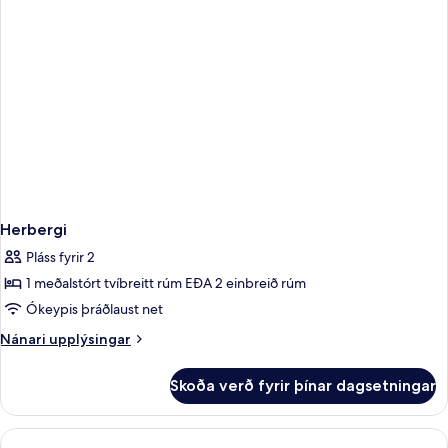
Herbergi
Pláss fyrir 2
1 meðalstórt tvíbreitt rúm EÐA 2 einbreið rúm
Ókeypis þráðlaust net
Nánari
Nánari upplýsingar
upplýsingar
fyrir
Skoða verð fyrir þínar dagsetningar
Herbergi