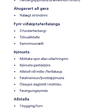
Áhugavert að gera
Nálægt ströndinni
Fyrir viðskiptaferðalanga
3 fundarherbergi
Tölvuaðstaða
Samvinnusvæði
Þjónusta
Móttaka opin allan sólarhringinn
Þjónusta gestastjóra
Aðstoð við miða-/ferðakaup
Fatahreinsun/þvottaþjónusta
Ókeypis dagblöð í móttöku
Farangursgeymsla
Aðstaða
1 bygging/turn