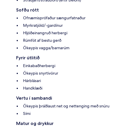
Sofðu rótt
Ofnæmisprófaður sængurfatnaður
Myrkratjöld/-gardínur
Hljóðeinangruð herbergi
Rúmföt af bestu gerð
Ókeypis vagga/barnarúm
Fyrir útlitið
Einkabaðherbergi
Ókeypis snyrtivörur
Hárblásari
Handklæði
Vertu í sambandi
Ókeypis þráðlaust net og nettenging með snúru
Sími
Matur og drykkur