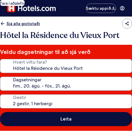
Fara í aðalefni
Sæktu appið
Sjá alla gististaði
Hôtel la Résidence du Vieux Port
Veldu dagsetningar til að sjá verð
Hvert viltu fara?
Dagsetningar
Gestir
Leita