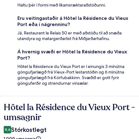
Haltu þér í formi með líkamsræktaraðstöðunni.
Eru veitingastaðir á Hôtel la Résidence du Vieux
Port eða í nágrenninu?
Já, Restaurant le Relais 50 er með aðstöðu til að snæða
utandyra og matargerðarlist frá Miðjarðarhafinu.
Á hvernig svæði er Hôtel la Résidence du Vieux
Port?
Hôtel la Résidence du Vieux Port er í einungis 3 mínútna
göngufjarlægð frá Vieux-Port lestarstöðin og 6 mínútna
göngufjarlægð frá Körfubakkinn. Svæðið er gott fyrir
gönguferðir og strendurnar vinsælar.
Hôtel la Résidence du Vieux Port -
Umsagnir
umsagnir
Stórkostlegt
9,4
1.009 umsagnir