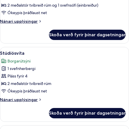
-
2 meðalstór tvíbreið rúm og 1 svefnsófi (einbreiður)
2
Ókeypis þráðlaust net
svefnherbergi
Nánari
Nánari upplýsingar
upplýsingar
fyrir
Skoða verð fyrir þínar dagsetningar
Lúxussvíta
-
2
Skoða
Stúdíósvíta | Dúnsængur, rúm með Se
2
svefnherbergi
Stúdíósvíta
allar
Borgarútsýni
myndir
1 svefnherbergi
fyrir
Stúdíósvíta
Pláss fyrir 4
2 meðalstór tvíbreið rúm
Ókeypis þráðlaust net
Nánari
Nánari upplýsingar
upplýsingar
fyrir
Skoða verð fyrir þínar dagsetningar
Stúdíósvíta
Skoða
Deluxe-svíta | Dúnsængur, rúm með S