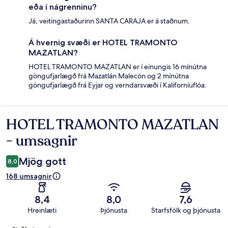
eða í nágrenninu?
Já, veitingastaðurinn SANTA CARAJA er á staðnum.
Á hvernig svæði er HOTEL TRAMONTO
MAZATLAN?
HOTEL TRAMONTO MAZATLAN er í einungis 16 mínútna
göngufjarlægð frá Mazatlán Malecón og 2 mínútna
göngufjarlægð frá Eyjar og verndarsvæði í Kaliforníuflóa.
HOTEL TRAMONTO MAZATLAN
Umsagnir
- umsagnir
Mjög gott
8,0
168 umsagnir
8,4
8,0
7,6
Hreinlæti
Þjónusta
Starfsfólk og þjónusta
Umsagnir