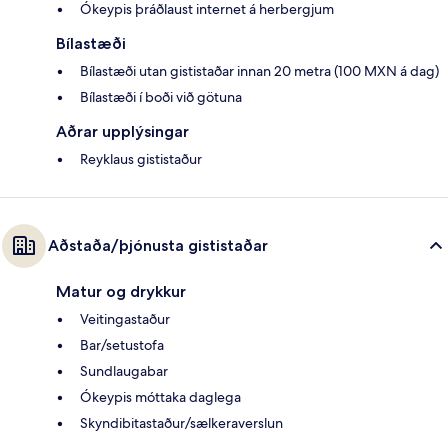
Ókeypis þráðlaust internet á herbergjum
Bílastæði
Bílastæði utan gististaðar innan 20 metra (100 MXN á dag)
Bílastæði í boði við götuna
Aðrar upplýsingar
Reyklaus gististaður
Aðstaða/þjónusta gististaðar
Matur og drykkur
Veitingastaður
Bar/setustofa
Sundlaugabar
Ókeypis móttaka daglega
Skyndibitastaður/sælkeraverslun