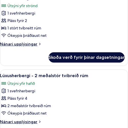
allar
svefnherbergi
Útsýni yfir strönd
myndir
1 svefnherbergi
fyrir
Lúxusherbergi
Pláss fyrir 2
-
1 stórt tvíbreitt rúm
1
Ókeypis þráðlaust net
stórt
Nánari
Nánari upplýsingar
tvíbreitt
upplýsingar
rúm
fyrir
Skoða verð fyrir þínar dagsetningar
Lúxusherbergi
-
1
Skoða
Lúxusherbergi - 2 meðalstór tvíbreið
7
stórt
Lúxusherbergi - 2 meðalstór tvíbreið rúm
allar
tvíbreitt
Útsýni yfir hafið
rúm
myndir
1 svefnherbergi
fyrir
Lúxusherbergi
Pláss fyrir 4
-
2 meðalstór tvíbreið rúm
2
Ókeypis þráðlaust net
meðalstór
Nánari
Nánari upplýsingar
tvíbreið
upplýsingar