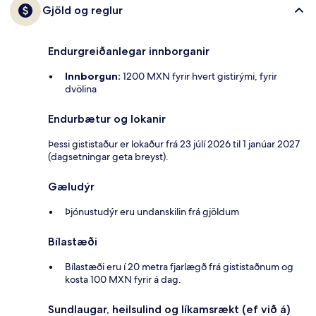
Gjöld og reglur
Endurgreiðanlegar innborganir
Innborgun:
1200 MXN fyrir hvert gistirými, fyrir
dvölina
Endurbætur og lokanir
Þessi gististaður er lokaður frá 23 júlí 2026 til 1 janúar 2027
(dagsetningar geta breyst).
Gæludýr
Þjónustudýr eru undanskilin frá gjöldum
Bílastæði
Bílastæði eru í 20 metra fjarlægð frá gististaðnum og
kosta 100 MXN fyrir á dag.
Sundlaugar, heilsulind og líkamsrækt (ef við á)