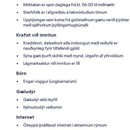
Móttakan er opin daglega frá kl. 06:00 til miðnætti
Starfsfólk er í afgreiðslu á takmörkuðum tímum
Upplýsingar sem koma frá gististaðnum gætu verið þýddar
með sjálfvirkum þýðingarhugbúnaði
Krafist við innritun
Kreditkort, debetkort eða innborgun með reiðufé er
nauðsynleg fyrir tilfallandi gjöld
Sýna gæti þurft skilríki með mynd, útgefin af yfirvöldum
Lágmarksaldur við innritun er 18
Börn
Engar vöggur (ungbarnarúm)
Gæludýr
Gæludýr ekki leyfð
Þjónustudýr velkomin
Internet
Ókeypis þráðlaust internet í almennum rýmum