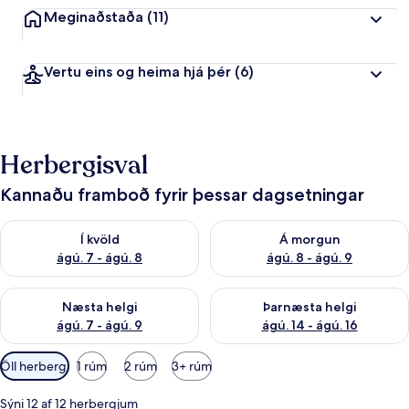
Meginaðstaða
(11)
Vertu eins og heima hjá þér
(6)
Herbergisval
Kannaðu framboð fyrir þessar dagsetningar
Athuga framboð í kvöld ágú. 7 - ágú. 8
Athuga framboð á morgun ágú.
Í kvöld
Á morgun
ágú. 7 - ágú. 8
ágú. 8 - ágú. 9
Athuga framboð næstu helgi ágú. 7 - ágú. 9
Athuga framboð þarnæstu helgi
Næsta helgi
Þarnæsta helgi
ágú. 7 - ágú. 9
ágú. 14 - ágú. 16
Síur
Öll herbergi
1 rúm
2 rúm
3+ rúm
í
boði
Sýni 12 af 12 herbergjum