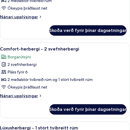
herbergi
2 meðalstór tvíbreið rúm
-
Ókeypis þráðlaust net
2
Nánari
Nánari upplýsingar
meðalstór
upplýsingar
tvíbreið
fyrir
Skoða verð fyrir þínar dagsetningar
Comfort-
rúm
herbergi
-
Skoða
Comfort-herbergi - 2 svefnherbergi 
6
2
Comfort-herbergi - 2 svefnherbergi
allar
meðalstór
Borgarútsýni
tvíbreið
myndir
rúm
2 svefnherbergi
fyrir
Comfort-
Pláss fyrir 6
herbergi
2 meðalstór tvíbreið rúm og 1 stórt tvíbreitt rúm
-
Ókeypis þráðlaust net
2
Nánari
Nánari upplýsingar
svefnherbergi
upplýsingar
fyrir
Skoða verð fyrir þínar dagsetningar
Comfort-
herbergi
-
Skoða
Lúxusherbergi - 1 stórt tvíbreitt rú
8
2
Lúxusherbergi - 1 stórt tvíbreitt rúm