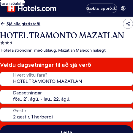
Fara í aðalefni
Sæktu appið
Sjá alla gististaði
HOTEL TRAMONTO MAZATLAN
2.5
stjörnu
Hótel á ströndinni með útilaug, Mazatlán Malecón nálægt
gististaður
Veldu dagsetningar til að sjá verð
Hvert viltu fara?
Dagsetningar
Gestir
Leita