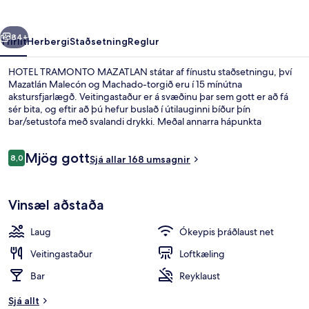
rra
Næsta
84+
Yfirlit
Herbergi
Staðsetning
Reglur
HOTEL TRAMONTO MAZATLAN státar af fínustu staðsetningu, því
Mazatlán Malecón og Machado-torgið eru í 15 mínútna
akstursfjarlægð. Veitingastaður er á svæðinu þar sem gott er að fá
sér bita, og eftir að þú hefur buslað í útilauginni bíður þín
bar/setustofa með svalandi drykki. Meðal annarra hápunkta
staðarins eru bar við sundlaugarbakkann og
skyndibitastaður/sælkeraverslun.
Umsagnir
Mjög gott
8,0
Sjá allar 168 umsagnir
8,0 af 10
Lúxusherbergi - 1 stórt tvíbreitt rúm |
Vinsæl aðstaða
Laug
Ókeypis þráðlaust net
Veitingastaður
Loftkæling
Bar
Reyklaust
Sjá allt