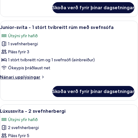
rúm
fyrir
Skoða verð fyrir þínar dagsetningar
Lúxusherbergi
-
2
Skoða
Junior-svíta - 1 stórt tvíbreitt rúm
6
meðalstór
Junior-svíta - 1 stórt tvíbreitt rúm með svefnsófa
allar
tvíbreið
Útsýni yfir hafið
rúm
myndir
1 svefnherbergi
fyrir
Junior-
Pláss fyrir 3
svíta
1 stórt tvíbreitt rúm og 1 svefnsófi (einbreiður)
-
Ókeypis þráðlaust net
1
Nánari
Nánari upplýsingar
stórt
upplýsingar
tvíbreitt
fyrir
Skoða verð fyrir þínar dagsetningar
Junior-
rúm
svíta
með
-
Skoða
Lúxussvíta - 2 svefnherbergi | Stofa 
svefnsófa
10
1
Lúxussvíta - 2 svefnherbergi
allar
stórt
Útsýni yfir hafið
tvíbreitt
myndir
rúm
2 svefnherbergi
fyrir
með
Lúxussvíta
Pláss fyrir 5
svefnsófa