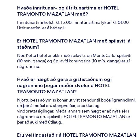
Hvaða innritunar- og útritunartíma er HOTEL
TRAMONTO MAZATLAN með?
Innritunartími hefst: kl. 15:00. Innritunartíma lýkur: kl. 01:00.
Útritunartími er á hádegi.
Er HOTEL TRAMONTO MAZATLAN með spilavíti á
staðnum?
Nei. Þetta hótel er ekki með spilavíti, en MonteCarlo-spilavíti
(10 mín. ganga) og Spilavíti konungsins (10 mín. ganga) eru í
nágrenninu.
Hvað er hægt að gera á gististaðnum og í
nágrenninu þegar maður dvelur á HOTEL
TRAMONTO MAZATLAN?
Njóttu þess að ýmiss konar útivist stendur til boða í grenndinni,
en þar á meðal eru stangveiðar, snorklun og
vindbrettasiglingar. Meðal annars sem hægt er að nýta sér í
nágrenninu eru spilavíti. HOTEL TRAMONTO MAZATLAN er
þar að auki með útilaug.
Eru veitingastaðir á HOTEL TRAMONTO MAZATLAN