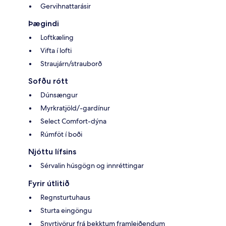
Gervihnattarásir
Þægindi
Loftkæling
Vifta í lofti
Straujárn/strauborð
Sofðu rótt
Dúnsængur
Myrkratjöld/-gardínur
Select Comfort-dýna
Rúmföt í boði
Njóttu lífsins
Sérvalin húsgögn og innréttingar
Fyrir útlitið
Regnsturtuhaus
Sturta eingöngu
Snyrtivörur frá þekktum framleiðendum