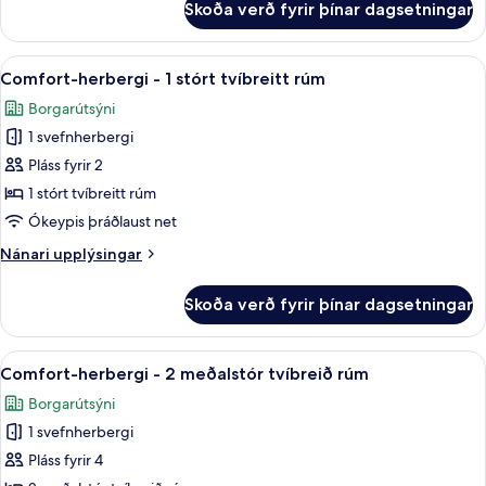
Skoða verð fyrir þínar dagsetningar
Standard-
tvíbreið
herbergi
rúm
-
Skoða
Comfort-herbergi - 1 stórt tvíbreitt
4
2
Comfort-herbergi - 1 stórt tvíbreitt rúm
allar
meðalstór
Borgarútsýni
tvíbreið
myndir
rúm
1 svefnherbergi
fyrir
Comfort-
Pláss fyrir 2
herbergi
1 stórt tvíbreitt rúm
-
Ókeypis þráðlaust net
1
Nánari
Nánari upplýsingar
stórt
upplýsingar
tvíbreitt
fyrir
Skoða verð fyrir þínar dagsetningar
Comfort-
rúm
herbergi
-
Skoða
Comfort-herbergi - 2 meðalstór tvíb
6
1
Comfort-herbergi - 2 meðalstór tvíbreið rúm
allar
stórt
Borgarútsýni
tvíbreitt
myndir
rúm
1 svefnherbergi
fyrir
Comfort-
Pláss fyrir 4