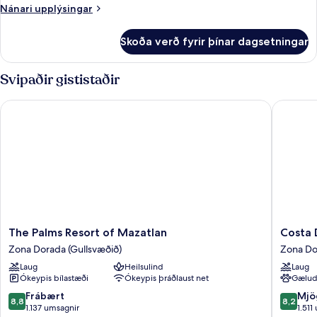
Nánari
Nánari upplýsingar
upplýsingar
fyrir
Skoða verð fyrir þínar dagsetningar
Forsetaherbergi
Svipaðir gististaðir
The Palms Resort of Mazatlan
Costa De
The
Costa
The Palms Resort of Mazatlan
Costa 
Palms
De
Zona Dorada (Gullsvæðið)
Zona Do
Resort
Oro
Laug
Heilsulind
Laug
of
Beach
Ókeypis bílastæði
Ókeypis þráðlaust net
Gælud
Mazatlan
Hotel
Zona
Zona
8.8
8.2
Frábært
Mjö
8,8
8,2
Dorada
Dorada
af
af
1.137 umsagnir
1.511