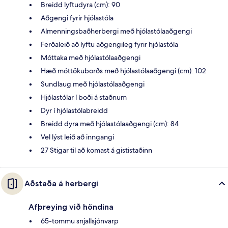
Breidd lyftudyra (cm): 90
Aðgengi fyrir hjólastóla
Almenningsbaðherbergi með hjólastólaaðgengi
Ferðaleið að lyftu aðgengileg fyrir hjólastóla
Móttaka með hjólastólaaðgengi
Hæð móttökuborðs með hjólastólaaðgengi (cm): 102
Sundlaug með hjólastólaaðgengi
Hjólastólar í boði á staðnum
Dyr í hjólastólabreidd
Breidd dyra með hjólastólaaðgengi (cm): 84
Vel lýst leið að inngangi
27 Stigar til að komast á gististaðinn
Aðstaða á herbergi
Afþreying við höndina
65-tommu snjallsjónvarp