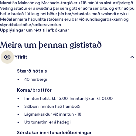
Mazatlán Malecón og Machado-torgið eru í 15 mínútna akstursfjarlægð.
Veitingastaður er á svæðinu þar sem gott er að fá sér bita, og eftir að þú
hefur buslað í útilauginni bíður þín bar/setustofa með svalandi drykki.
Meðal annarra hápunkta staðarins eru bar við sundlaugarbakkann og
skyndibitastaður/sælkeraverslun.
Upplýsingar um rétt til afbókunar
Meira um þennan gististað
Yfirlit
Stærð hótels
40 herbergi
Koma/brottför
Innritun hefst: kl. 15:00. Innritun lýkur: kl. 01:00
Síðbúin innritun háð framboði
Lágmarksaldur við innritun - 18
Útritunartími er á hádegi
Sérstakar innritunarleiðbeiningar