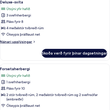
7
Deluxe-svíta
allar
Útsýni yfir hafið
myndir
3 svefnherbergi
fyrir
Deluxe-
Pláss fyrir 8
svíta
4 meðalstór tvíbreið rúm
Ókeypis þráðlaust net
Nánari
Nánari upplýsingar
upplýsingar
fyrir
Skoða verð fyrir þínar dagsetningar
Deluxe-
svíta
Skoða
Dúnsængur, rúm með Select Comfort 
8
Forsetaherbergi
allar
Útsýni yfir hafið
myndir
1 svefnherbergi
fyrir
Forsetaherbergi
Pláss fyrir 10
2 stór tvíbreið rúm, 2 meðalstór tvíbreið rúm og 2 svefnsófar
(einbreiðir)
Ókeypis þráðlaust net