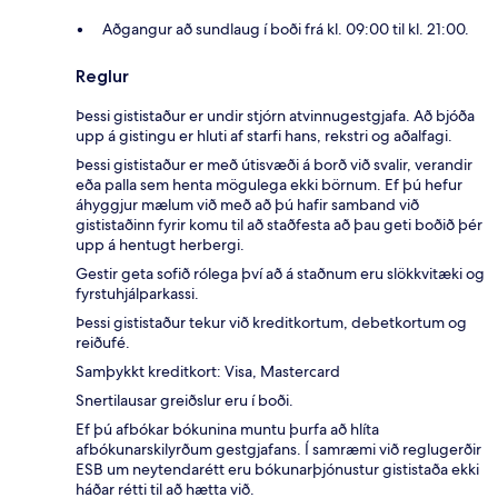
Aðgangur að sundlaug í boði frá kl. 09:00 til kl. 21:00.
Reglur
Þessi gististaður er undir stjórn atvinnugestgjafa. Að bjóða
upp á gistingu er hluti af starfi hans, rekstri og aðalfagi.
Þessi gististaður er með útisvæði á borð við svalir, verandir
eða palla sem henta mögulega ekki börnum. Ef þú hefur
áhyggjur mælum við með að þú hafir samband við
gististaðinn fyrir komu til að staðfesta að þau geti boðið þér
upp á hentugt herbergi.
Gestir geta sofið rólega því að á staðnum eru slökkvitæki og
fyrstuhjálparkassi.
Þessi gististaður tekur við kreditkortum, debetkortum og
reiðufé.
Samþykkt kreditkort: Visa, Mastercard
Snertilausar greiðslur eru í boði.
Ef þú afbókar bókunina muntu þurfa að hlíta
afbókunarskilyrðum gestgjafans. Í samræmi við reglugerðir
ESB um neytendarétt eru bókunarþjónustur gististaða ekki
háðar rétti til að hætta við.