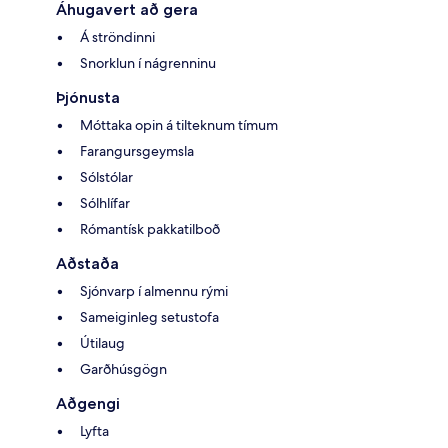
Áhugavert að gera
Á ströndinni
Snorklun í nágrenninu
Þjónusta
Móttaka opin á tilteknum tímum
Farangursgeymsla
Sólstólar
Sólhlífar
Rómantísk pakkatilboð
Aðstaða
Sjónvarp í almennu rými
Sameiginleg setustofa
Útilaug
Garðhúsgögn
Aðgengi
Lyfta