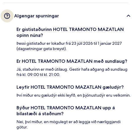
Algengar spurningar
Er gististaðurinn HOTEL TRAMONTO MAZATLAN
opinn núna?
Þessi gististaður er lokaður frá 23 júlí 2026 til 1 janúar 2027
(dagsetningar geta breyst).
Er HOTEL TRAMONTO MAZATLAN með sundlaug?
Já, staðurinn er með útilaug. Gestir hafa aðgang að sundlaug
frá kl. 09:00 til kl. 21:00.
Leyfir HOTEL TRAMONTO MAZATLAN gæludýr?
Því miður eru gæludýr ekki leyfð, en þjónustudýr eru velkomin.
Býður HOTEL TRAMONTO MAZATLAN upp á
bílastæði á staðnum?
Nei, því miður, en mögulegt er að leggja við nærliggjandi
götur.