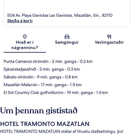
504 Av. Playa Gaviotas Las Gaviotas, Mazatlán, Sin., 82110
Skoða á korti
Kort
Hvað er í
Samgöngur
Veitingastaðir
nágrenninu?
Punta Camaron ströndin
- 2 mín. ganga
- 0.2 km
Sjávarskeljasafnið
- 3 mín. ganga
- 0.3 km
Sábalo-ströndin
- 9 mín. ganga
- 0.8 km
Mazatlán Malecón
- 17 mín. ganga
- 1.5 km
El Sid Country Club golfvöllurinn
- 19 mín. ganga
- 1.6 km
Um þennan gististað
HOTEL TRAMONTO MAZATLAN
HOTEL TRAMONTO MAZATLAN státar af fínustu staðsetningu, því