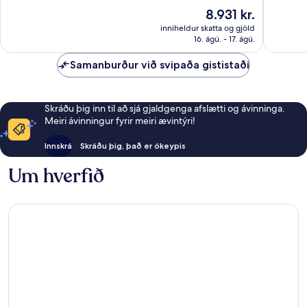
(Gullsvæðið)
(Gullsvæ
10,
10,
Verðið
8.931 kr.
Frábært,
Mjög
er
1.137
gott,
inniheldur skatta og gjöld
8.931 kr.
16. ágú. - 17. ágú.
umsagnir
1.511
umsagni
Samanburður við svipaða gististaði
Skráðu þig inn til að sjá gjaldgenga afslætti og ávinninga.
Meiri ávinningur fyrir meiri ævintýri!
Innskrá
Skráðu þig, það er ókeypis
Um hverfið