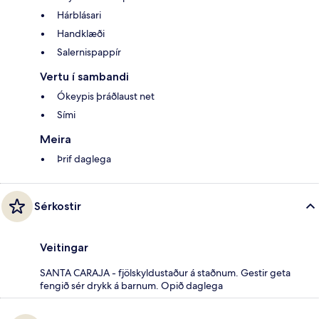
Hárblásari
Handklæði
Salernispappír
Vertu í sambandi
Ókeypis þráðlaust net
Sími
Meira
Þrif daglega
Sérkostir
Veitingar
SANTA CARAJA - fjölskyldustaður á staðnum. Gestir geta
fengið sér drykk á barnum. Opið daglega