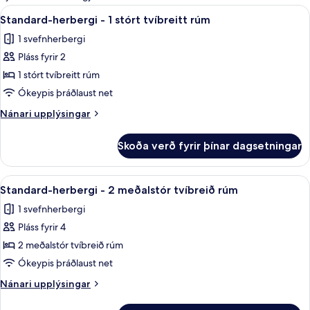
fyrir
Skoða
Standard-herbergi - 1 stórt tvíbreit
5
Standard-herbergi - 1 stórt tvíbreitt rúm
herbergi
allar
1 svefnherbergi
myndir
Pláss fyrir 2
fyrir
Standard-
1 stórt tvíbreitt rúm
herbergi
Ókeypis þráðlaust net
-
Nánari
Nánari upplýsingar
1
upplýsingar
stórt
fyrir
Skoða verð fyrir þínar dagsetningar
Standard-
tvíbreitt
herbergi
rúm
-
Skoða
Standard-herbergi - 2 meðalstór tví
4
1
Standard-herbergi - 2 meðalstór tvíbreið rúm
allar
stórt
1 svefnherbergi
tvíbreitt
myndir
rúm
Pláss fyrir 4
fyrir
Standard-
2 meðalstór tvíbreið rúm
herbergi
Ókeypis þráðlaust net
-
Nánari
Nánari upplýsingar
2
upplýsingar
meðalstór
fyrir