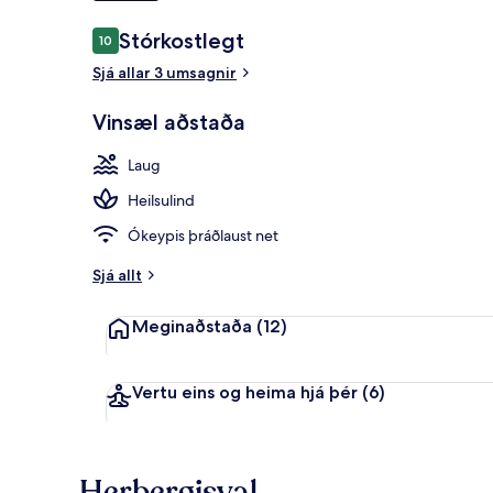
Umsagnir
Stórkostlegt
10
10 af 10
Fyrir utan
Sjá allar 3 umsagnir
Vinsæl aðstaða
Laug
Heilsulind
Ókeypis þráðlaust net
Sjá allt
Meginaðstaða
(12)
Vertu eins og heima hjá þér
(6)
Herbergisval