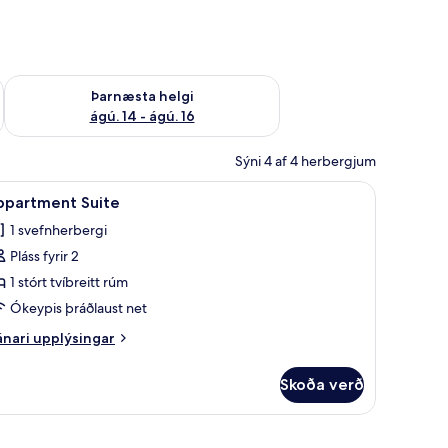
ágú. 9
Athuga framboð þarnæstu helgi ágú. 14 - ágú. 16
Þarnæsta helgi
ágú. 14 - ágú. 16
Sýni 4 af 4 herbergjum
koða
Appartment Suite | Útsýni yfir garðinn
28
ppartment Suite
lar
1 svefnherbergi
yndir
Pláss fyrir 2
rir
ppartment
1 stórt tvíbreitt rúm
uite
Ókeypis þráðlaust net
nari
nari upplýsingar
plýsingar
rir
Skoða verð
partment
ite