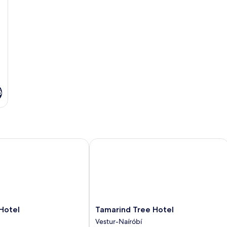
PAX)
ð
tel
Tamarind Tree Hotel
Tamarind
Hotel
Tamarind Tree Hotel
Tree
Vestur-Naíróbí
Hotel