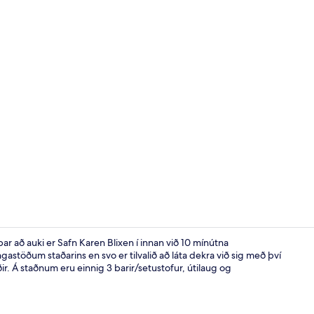
Kennileiti
r að auki er Safn Karen Blixen í innan við 10 mínútna
gastöðum staðarins en svo er tilvalið að láta dekra við sig með því
r. Á staðnum eru einnig 3 barir/setustofur, útilaug og
Deluxe Cotta