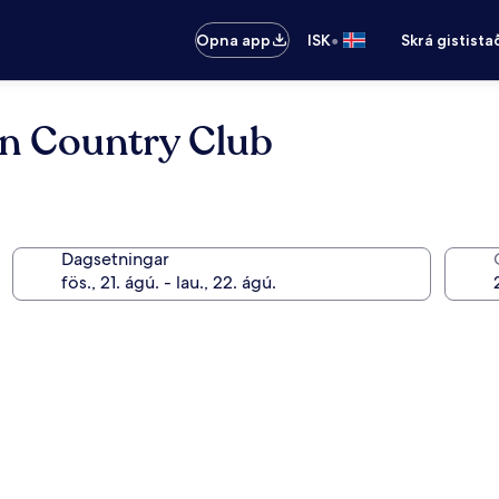
•
Opna app
ISK
Skrá gistista
en Country Club
Dagsetningar