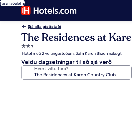
Fara í aðalefni
Sjá alla gististaði
The Residences at Kar
2.5
stjörnu
Hótel með 2 veitingastöðum, Safn Karen Blixen nálægt
gististaður
Veldu dagsetningar til að sjá verð
Hvert viltu fara?
Myndasafn
fyrir
The
Residences
at
Karen