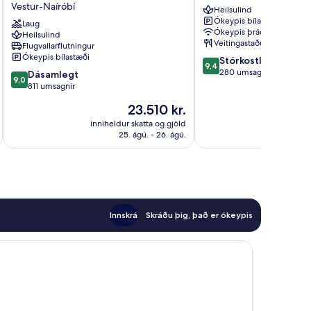
Vestur-Naíróbí
Heilsulind
Nairobi
Westlands
Ókeypis bílastæði
Airport
Laug
Highridge
Ókeypis þráðlaust net
Heilsulind
Vestur-
Veitingastaður
Flugvallarflutningur
Naíróbí
Ókeypis bílastæði
9.4
Stórkostlegt
9,4
af
280 umsagnir
9.0
Dásamlegt
9,0
10,
af
811 umsagnir
Stórkostlegt,
10,
Verðið
23.510 kr.
280
Dásamlegt,
er
umsagnir
811
inniheldur skatta og gjöld
innihel
23.510 kr.
25. ágú. - 26. ágú.
umsagnir
Innskrá
Skráðu þig, það er ókeypis