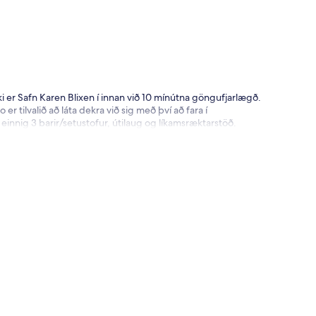
i er Safn Karen Blixen í innan við 10 mínútna göngufjarlægð.
r tilvalið að láta dekra við sig með því að fara í
innig 3 barir/setustofur, útilaug og líkamsræktarstöð.