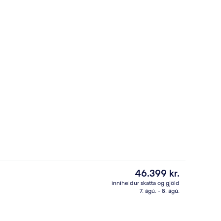
Fyrir utan
Núverandi
46.399 kr.
verð
inniheldur skatta og gjöld
er
7. ágú. - 8. ágú.
ge Suite | Rúmföt af bestu gerð, míníbar, öryggishólf í herbergi, skrifborð
Two Badrooms Cottage (4 PAX) | Rúmföt
46.399 kr.