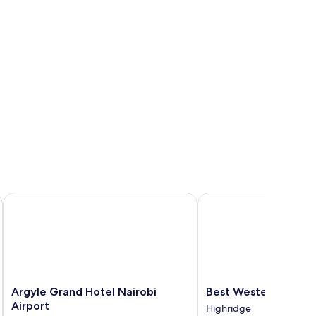
Argyle Grand Hotel Nairobi Airport
Best Western Premier 
Argyle
Best
Argyle Grand Hotel Nairobi
Best Western Premi
Grand
Western
Airport
Highridge
Hotel
Premier