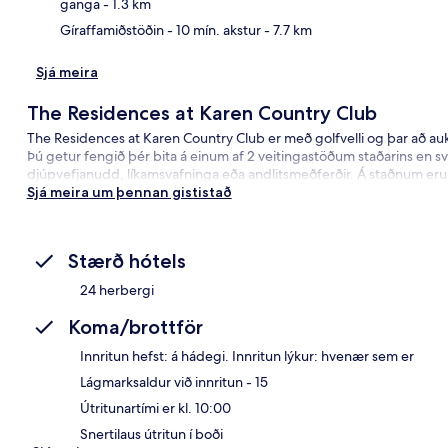
ganga
- 1.3 km
Gíraffamiðstöðin
- 10 mín. akstur
- 7.7 km
Sjá meira
The Residences at Karen Country Club
The Residences at Karen Country Club er með golfvelli og þar að auk
Þú getur fengið þér bita á einum af 2 veitingastöðum staðarins en svo e
djúpvefjanudd, líkamsvafninga eða andlitsmeðferðir. Á staðnum eru e
Sjá meira um þennan gististað
Stærð hótels
24 herbergi
Koma/brottför
Innritun hefst: á hádegi. Innritun lýkur: hvenær sem er
Lágmarksaldur við innritun - 15
Útritunartími er kl. 10:00
Snertilaus útritun í boði