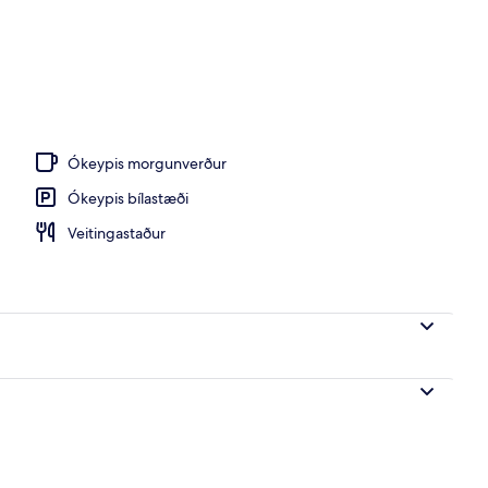
Ókeypis morgunverður
Ókeypis bílastæði
Veitingastaður