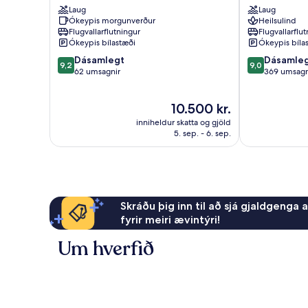
Laug
Laug
Karen
Ókeypis morgunverður
Heilsulind
Flugvallarflutningur
Flugvallarflu
Ókeypis bílastæði
Ókeypis bíla
9.2
9.0
Dásamlegt
Dásamle
9,2
9,0
af
af
62 umsagnir
369 umsagn
10,
10,
Dásamlegt,
Dásamlegt,
Verðið
10.500 kr.
62
369
er
umsagnir
umsagnir
inniheldur skatta og gjöld
10.500 kr.
5. sep. - 6. sep.
Skráðu þig inn til að sjá gjaldgenga 
fyrir meiri ævintýri!
Um hverfið