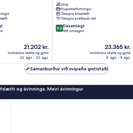
Laug
Vestur-
Flugvallarflutningur
Naíróbí
tningur
Ókeypis bílastæði
stæði
Ókeypis þráðlaust net
9.2
gt
Dásamlegt
9,2
af
ir
188 umsagnir
10,
Dásamlegt,
Verðið
Verðið
21.202 kr.
23.365 kr.
188
er
er
umsagnir
inniheldur skatta og gjöld
inniheldur skatta og gjöld
21.202 kr.
23.365 kr.
22. ágú. - 23. ágú.
8. ágú. - 9. ágú.
Samanburður við svipaða gististaði
afslætti og ávinninga. Meiri ávinningur