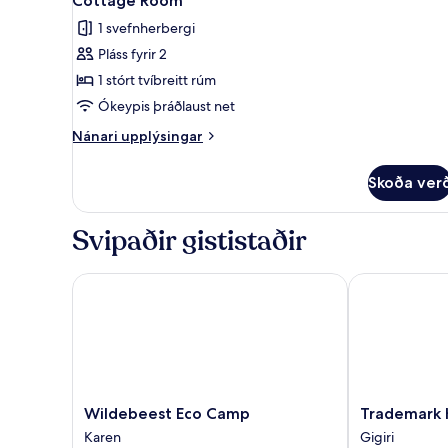
Cottage Room
allar
1 svefnherbergi
myndir
Pláss fyrir 2
fyrir
Cottage
1 stórt tvíbreitt rúm
Room
Ókeypis þráðlaust net
Nánari
Nánari upplýsingar
upplýsingar
fyrir
Skoða ver
Cottage
Room
Svipaðir gististaðir
Wildebeest Eco Camp
Trademark Ho
Wildebeest
Trademark
Wildebeest Eco Camp
Trademark 
Eco
Hotel
Karen
Gigiri
Camp
Gigiri