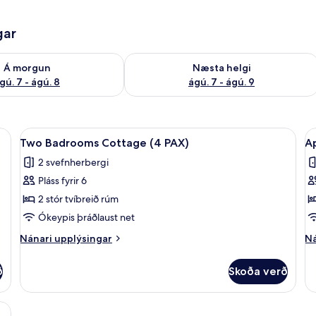
gar
ð á morgun ágú. 7 - ágú. 8
Athuga framboð næstu helgi ágú. 7 - 
Á morgun
Næsta helgi
gú. 7 - ágú. 8
ágú. 7 - ágú. 9
öryggishólf í herbergi, skrifborð
Skoða
Stofa
S
23
Two Badrooms Cottage (4 PAX)
A
allar
al
2 svefnherbergi
myndir
m
Pláss fyrir 6
fyrir
fy
Two
A
2 stór tvíbreið rúm
Badrooms
S
Ókeypis þráðlaust net
Cottage
Nánari
Ná
Nánari upplýsingar
Ná
(4
upplýsingar
up
PAX)
fyrir
fy
ð
Skoða verð
Two
Ap
Badrooms
Su
Cottage
öryggishólf í herbergi, skrifborð
(4