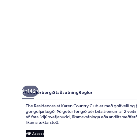
Country
Club
142+
Yfirlit
Herbergi
Staðsetning
Reglur
The Residences at Karen Country Club er með golfvelli og þa
göngufjarlægð. Þú getur fengið þér bita á einum af 2 veitin
að fara í djúpvefjanudd, líkamsvafninga eða andlitsmeðferði
líkamsræktarstöð.
VIP Access