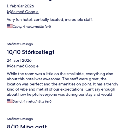
1. febrúar 2026
Þýða með Google
Very fun hotel, centrally located, incredible staff.
Cathy, 4 nætur/nátta ferð
Staðfest umsögn
10/10 Stórkostlegt
24. apríl 2026
Þýða með Google
While the room was a little on the small side, everything else
about this hotel was awesome. The staff were great, the
location was perfect and the amenities on point. It has a trendy
kind of vibe and met all of our expectations. Cant say enough
about how helpful everyone was during our stay and would
highly recommend staying here.
David, 4 nætur/nátta ferð
Staðfest umsögn
8/10 Mjög gott