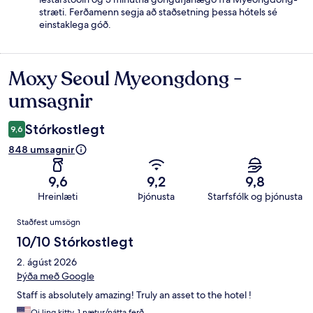
stræti. Ferðamenn segja að staðsetning þessa hótels sé
einstaklega góð.
Moxy Seoul Myeongdong -
Umsagnir
umsagnir
Stórkostlegt
9,6
848 umsagnir
9,6
9,2
9,8
Hreinlæti
Þjónusta
Starfsfólk og þjónusta
Umsagnir
Staðfest umsögn
10/10 Stórkostlegt
2. ágúst 2026
Þýða með Google
Staff is absolutely amazing! Truly an asset to the hotel !
Oi ling kitty, 1 nætur/nátta ferð