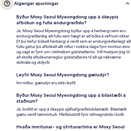
Algengar spurningar
Býður Moxy Seoul Myeongdong upp á ókeypis
afbókun og fulla endurgreiðslu?
Já, Moxy Seoul Myeongdong býður upp á herbergi sem eru
endurgreiðanleg að fullu sem hægt er að bóka á vefnum okkar.
Ef þú hefur bókað herbergi á verði sem er endurgreiðanlegt að
fullu getur þú afbókað allt niður í nokkra daga fyrir innritun eins
og sagt er fyrir um í skilmálum gististaðarins. Við hvetjum þig til
að skoða afbókunarreglur gististaðarins til að sjá nákvæma
skilmála og skilyrði.
Leyfir Moxy Seoul Myeongdong gæludýr?
Því miður, gæludýr eru ekki leyfð.
Býður Moxy Seoul Myeongdong upp á bílastæði á
staðnum?
Já, boðið er upp á ókeypis sjálfsafgreiðslubílastæði. Bílastæði
gætu verið takmörkuð. Hleðslustöð fyrir rafmagnsbíla í boði.
Hvaða innritunar- og útritunartíma er Moxy Seoul