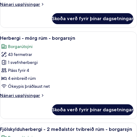
Nánari
Nánari upplýsingar
-
upplýsingar
borgarsýn
fyrir
Skoða verð fyrir þínar dagsetningar
Loftíbúð
-
1
Skoða
Rúmföt af bestu gerð, rúm með memo
6
tvíbreitt
Herbergi - mörg rúm - borgarsýn
allar
rúm
Borgarútsýni
-
myndir
borgarsýn
43 fermetrar
fyrir
Herbergi
1 svefnherbergi
-
Pláss fyrir 4
mörg
4 einbreið rúm
rúm
Ókeypis þráðlaust net
-
Nánari
Nánari upplýsingar
borgarsýn
upplýsingar
fyrir
Skoða verð fyrir þínar dagsetningar
Herbergi
-
mörg
Skoða
Fjölskylduherbergi - 2 meðalstór tví
5
rúm
Fjölskylduherbergi - 2 meðalstór tvíbreið rúm - borgarsýn
allar
-