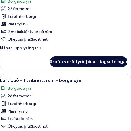
Borgarútsýni
-
myndir
borgarsýn
22 fermetrar
fyrir
Herbergi
1 svefnherbergi
-
Pláss fyrir 3
2
2 meðalstór tvíbreið rúm
meðalstór
Ókeypis þráðlaust net
tvíbreið
Nánari
Nánari upplýsingar
rúm
upplýsingar
-
fyrir
Skoða verð fyrir þínar dagsetningar
borgarsýn
Herbergi
-
2
Skoða
Loftíbúð - 1 tvíbreitt rúm - borgars
9
meðalstór
Loftíbúð - 1 tvíbreitt rúm - borgarsýn
allar
tvíbreið
Borgarútsýni
rúm
myndir
-
26 fermetrar
fyrir
borgarsýn
Loftíbúð
1 svefnherbergi
-
Pláss fyrir 3
1
1 tvíbreitt rúm
tvíbreitt
Ókeypis þráðlaust net
rúm