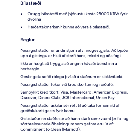
Bílastæði
Örugg bílastæði með þjónustu kosta 25000 KRW fyrir
dvölina
Hæðartakmarkanir kunna að vera á bílastæði.
Reglur
Þessi gististaður er undir stjórn atvinnugestgjafa. Að bjóða
upp á gistingu er hluti af starfi hans, rekstri og aðalfagi.
Ekki er hægt að tryggja að enginn hávaði berist inn á
herbergin.
Gestir geta sofið rólega því að á staðnum er slökkvitæki.
Þessi gististaður tekur við kreditkortum og reiðufé.
Samþykkt kreditkort: Visa, Mastercard, American Express,
Discover, Diners Club, JCB International, Union Pay
Þessi gististaður áskilur sér rétt til að taka forheimild af
greiðslukorti gests fyrir komu.
Gististaðurinn staðfestir að hann starfi samkvæmt þrifa- og
sótthreinsunarleiðbeiningum sem gefnar eru út af:
Commitment to Clean (Marriott).