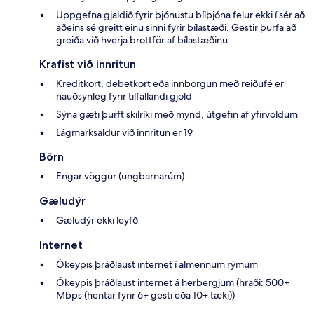
Uppgefna gjaldið fyrir þjónustu bílþjóna felur ekki í sér að
aðeins sé greitt einu sinni fyrir bílastæði. Gestir þurfa að
greiða við hverja brottför af bílastæðinu.
Krafist við innritun
Kreditkort, debetkort eða innborgun með reiðufé er
nauðsynleg fyrir tilfallandi gjöld
Sýna gæti þurft skilríki með mynd, útgefin af yfirvöldum
Lágmarksaldur við innritun er 19
Börn
Engar vöggur (ungbarnarúm)
Gæludýr
Gæludýr ekki leyfð
Internet
Ókeypis þráðlaust internet í almennum rýmum
Ókeypis þráðlaust internet á herbergjum (hraði: 500+
Mbps (hentar fyrir 6+ gesti eða 10+ tæki))