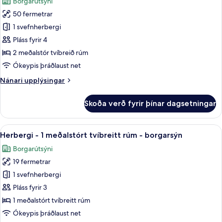
Borgarútsýni
borgarsýn
myndir
50 fermetrar
fyrir
Fjölskylduherbergi
1 svefnherbergi
-
Pláss fyrir 4
2
2 meðalstór tvíbreið rúm
meðalstór
Ókeypis þráðlaust net
tvíbreið
Nánari
Nánari upplýsingar
rúm
upplýsingar
-
fyrir
Skoða verð fyrir þínar dagsetningar
borgarsýn
Fjölskylduherbergi
-
2
Skoða
Herbergi - 1 meðalstórt tvíbreitt rú
8
meðalstór
Herbergi - 1 meðalstórt tvíbreitt rúm - borgarsýn
allar
tvíbreið
Borgarútsýni
rúm
myndir
-
19 fermetrar
fyrir
borgarsýn
Herbergi
1 svefnherbergi
-
Pláss fyrir 3
1
1 meðalstórt tvíbreitt rúm
meðalstórt
Ókeypis þráðlaust net
tvíbreitt