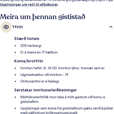
lestarstöðin er í 6 mínútna göngufjarlægð.
Upplýsingar um rétt til afbókunar
Meira um þennan gististað
Yfirlit
Stærð hótels
205 herbergi
Er á meira en 17 hæðum
Koma/brottför
Innritun hefst: kl. 16:00. Innritun lýkur: hvenær sem er
Lágmarksaldur við innritun - 19
Útritunartími er á hádegi
Sérstakar innritunarleiðbeiningar
Móttökustarfsfólk mun taka á móti gestum við komu á
gististaðinn
Upplýsingar sem koma frá gististaðnum gætu verið þýddar
með sjálfvirkum þýðingarhugbúnaði