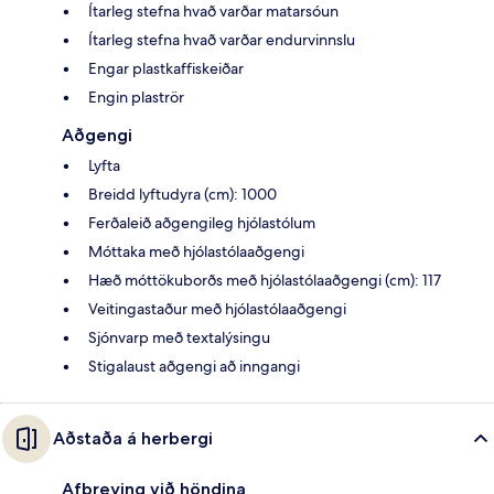
Ítarleg stefna hvað varðar matarsóun
Ítarleg stefna hvað varðar endurvinnslu
Engar plastkaffiskeiðar
Engin plaströr
Aðgengi
Lyfta
Breidd lyftudyra (cm): 1000
Ferðaleið aðgengileg hjólastólum
Móttaka með hjólastólaaðgengi
Hæð móttökuborðs með hjólastólaaðgengi (cm): 117
Veitingastaður með hjólastólaaðgengi
Sjónvarp með textalýsingu
Stigalaust aðgengi að inngangi
Aðstaða á herbergi
Afþreying við höndina