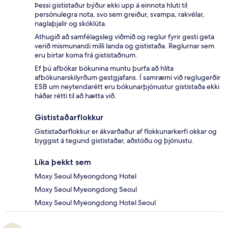
Þessi gististaður býður ekki upp á einnota hluti til
persónulegra nota, svo sem greiður, svampa, rakvélar,
naglaþjalir og skóklúta.
Athugið að samfélagsleg viðmið og reglur fyrir gesti geta
verið mismunandi milli landa og gististaða. Reglurnar sem
eru birtar koma frá gististaðnum.
Ef þú afbókar bókunina muntu þurfa að hlíta
afbókunarskilyrðum gestgjafans. Í samræmi við reglugerðir
ESB um neytendarétt eru bókunarþjónustur gististaða ekki
háðar rétti til að hætta við.
Gististaðarflokkur
Gististaðarflokkur er ákvarðaður af flokkunarkerfi okkar og
byggist á tegund gististaðar, aðstöðu og þjónustu.
Líka þekkt sem
Moxy Seoul Myeongdong Hotel
Moxy Seoul Myeongdong Seoul
Moxy Seoul Myeongdong Hotel Seoul