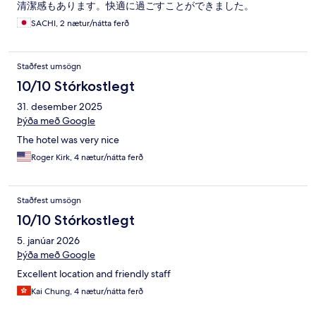
清潔感もあります。快適に過ごすことができました。
SACHI, 2 nætur/nátta ferð
Staðfest umsögn
10/10 Stórkostlegt
31. desember 2025
Þýða með Google
The hotel was very nice
Roger Kirk, 4 nætur/nátta ferð
Staðfest umsögn
10/10 Stórkostlegt
5. janúar 2026
Þýða með Google
Excellent location and friendly staff
Kai Chung, 4 nætur/nátta ferð