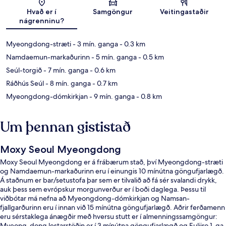
Kort
Hvað er í
Samgöngur
Veitingastaðir
nágrenninu?
Myeongdong-stræti
- 3 mín. ganga
- 0.3 km
Namdaemun-markaðurinn
- 5 mín. ganga
- 0.5 km
Seúl-torgið
- 7 mín. ganga
- 0.6 km
Ráðhús Seúl
- 8 mín. ganga
- 0.7 km
Myeongdong-dómkirkjan
- 9 mín. ganga
- 0.8 km
Um þennan gististað
Moxy Seoul Myeongdong
Moxy Seoul Myeongdong er á frábærum stað, því Myeongdong-stræti
og Namdaemun-markaðurinn eru í einungis 10 mínútna göngufjarlægð.
Á staðnum er bar/setustofa þar sem er tilvalið að fá sér svalandi drykk,
auk þess sem evrópskur morgunverður er í boði daglega. Þessu til
viðbótar má nefna að Myeongdong-dómkirkjan og Namsan-
fjallgarðurinn eru í innan við 15 mínútna göngufjarlægð. Aðrir ferðamenn
eru sérstaklega ánægðir með hversu stutt er í almenningssamgöngur:
Myeong-dong lestarstöðin er í 3 mínútna göngufjarlægð og Euljiro 1-ga