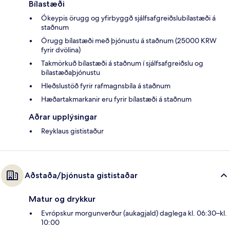
Bílastæði
Ókeypis örugg og yfirbyggð sjálfsafgreiðslubílastæði á
staðnum
Örugg bílastæði með þjónustu á staðnum (25000 KRW
fyrir dvölina)
Takmörkuð bílastæði á staðnum í sjálfsafgreiðslu og
bílastæðaþjónustu
Hleðslustöð fyrir rafmagnsbíla á staðnum
Hæðartakmarkanir eru fyrir bílastæði á staðnum
Aðrar upplýsingar
Reyklaus gististaður
Aðstaða/þjónusta gististaðar
Matur og drykkur
Evrópskur morgunverður (aukagjald) daglega kl. 06:30–kl.
10:00