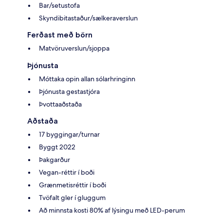
Bar/setustofa
Skyndibitastaður/sælkeraverslun
Ferðast með börn
Matvöruverslun/sjoppa
Þjónusta
Móttaka opin allan sólarhringinn
Þjónusta gestastjóra
Þvottaaðstaða
Aðstaða
17 byggingar/turnar
Byggt 2022
Þakgarður
Vegan-réttir í boði
Grænmetisréttir í boði
Tvöfalt gler í gluggum
Að minnsta kosti 80% af lýsingu með LED-perum