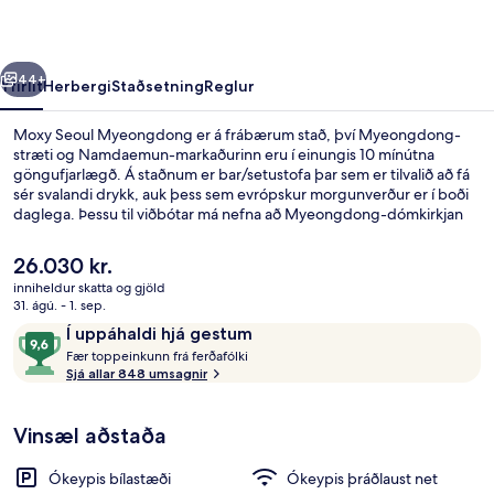
rra
Næsta
44+
Yfirlit
Herbergi
Staðsetning
Reglur
Moxy Seoul Myeongdong er á frábærum stað, því Myeongdong-
stræti og Namdaemun-markaðurinn eru í einungis 10 mínútna
göngufjarlægð. Á staðnum er bar/setustofa þar sem er tilvalið að fá
sér svalandi drykk, auk þess sem evrópskur morgunverður er í boði
daglega. Þessu til viðbótar má nefna að Myeongdong-dómkirkjan
og Namsan-fjallgarðurinn eru í innan við 15 mínútna göngufjarlægð.
Aðrir ferðamenn eru sérstaklega ánægðir með hversu stutt er í
Núverandi
26.030 kr.
almenningssamgöngur: Myeong-dong lestarstöðin er í 3 mínútna
verð
inniheldur skatta og gjöld
göngufjarlægð og Euljiro 1-ga lestarstöðin er í 6 mínútna
er
31. ágú. - 1. sep.
göngufjarlægð.
Fyrir utan
26.030 kr.
Umsagnir
9,6
Í uppáhaldi hjá gestum
F
af
Fær toppeinkunn frá ferðafólki
æ
Sjá allar 848 umsagnir
10,
r
Í
uppáhaldi
Vinsæl aðstaða
t
hjá
o
gestum
p
Ókeypis bílastæði
Ókeypis þráðlaust net
p