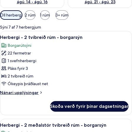
ágú. 14 - ágú. 16
ágú. 21 - ágú. 23
Síur
Öll herbergi
2 rúm
1 rúm
3+ rúm
í
boði
Sýni 7 af 7 herbergjum
fyrir
Skoða
Herbergi - 2 tvíbreið rúm - borgars
6
Herbergi - 2 tvíbreið rúm - borgarsýn
herbergi
allar
Borgarútsýni
myndir
22 fermetrar
fyrir
Herbergi
1 svefnherbergi
-
Pláss fyrir 3
2
2 tvíbreið rúm
tvíbreið
Ókeypis þráðlaust net
rúm
Nánari
Nánari upplýsingar
-
upplýsingar
borgarsýn
fyrir
Skoða verð fyrir þínar dagsetningar
Herbergi
-
2
Skoða
Herbergi - 2 meðalstór tvíbreið rúm
7
tvíbreið
Herbergi - 2 meðalstór tvíbreið rúm - borgarsýn
allar
rúm