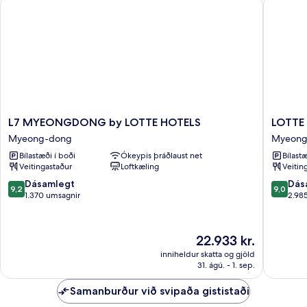
L7 MYEONGDONG by LOTTE HOTELS
LOTTE 
borgarsýn
L7
LOTTE
L7 MYEONGDONG by LOTTE HOTELS
LOTTE
MYEONGDONG
CITY
Myeong-dong
Myeong
by
HOTEL
Bílastæði í boði
Ókeypis þráðlaust net
Bílastæ
LOTTE
MYEO
Veitingastaður
Loftkæling
Veitin
HOTELS
Myeong
Myeong-
dong
9.2
9.0
Dásamlegt
Dás
9,2
9,0
dong
af
af
1.370 umsagnir
2.98
10,
10,
Dásamlegt,
Dásamle
1.370
2.985
Verðið
22.933 kr.
umsagnir
umsagni
er
inniheldur skatta og gjöld
22.933 kr.
31. ágú. - 1. sep.
Samanburður við svipaða gististaði