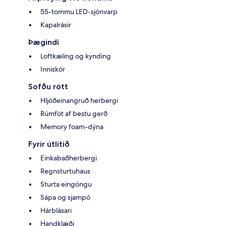
55-tommu LED-sjónvarp
Kapalrásir
Þægindi
Loftkæling og kynding
Inniskór
Sofðu rótt
Hljóðeinangruð herbergi
Rúmföt af bestu gerð
Memory foam-dýna
Fyrir útlitið
Einkabaðherbergi
Regnsturtuhaus
Sturta eingöngu
Sápa og sjampó
Hárblásari
Handklæði