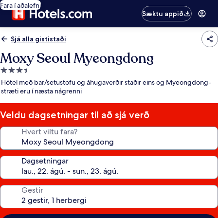
Fara í aðalefni
Sæktu appið
Sjá alla gististaði
Moxy Seoul Myeongdong
3.5
stjörnu
Hótel með bar/setustofu og áhugaverðir staðir eins og Myeongdong-
gististaður
stræti eru í næsta nágrenni
Veldu dagsetningar til að sjá verð
Hvert viltu fara?
Dagsetningar
Gestir