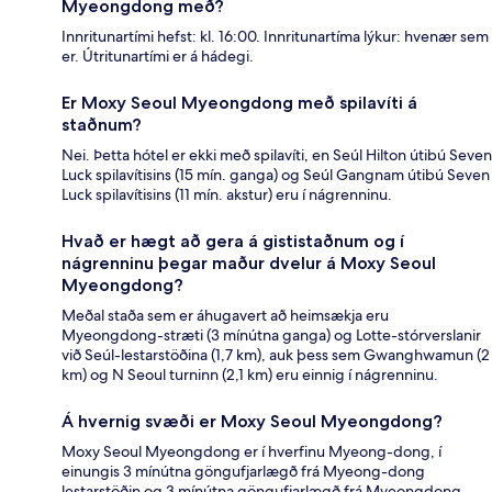
Myeongdong með?
Innritunartími hefst: kl. 16:00. Innritunartíma lýkur: hvenær sem
er. Útritunartími er á hádegi.
Er Moxy Seoul Myeongdong með spilavíti á
staðnum?
Nei. Þetta hótel er ekki með spilavíti, en Seúl Hilton útibú Seven
Luck spilavítisins (15 mín. ganga) og Seúl Gangnam útibú Seven
Luck spilavítisins (11 mín. akstur) eru í nágrenninu.
Hvað er hægt að gera á gististaðnum og í
nágrenninu þegar maður dvelur á Moxy Seoul
Myeongdong?
Meðal staða sem er áhugavert að heimsækja eru
Myeongdong-stræti (3 mínútna ganga) og Lotte-stórverslanir
við Seúl-lestarstöðina (1,7 km), auk þess sem Gwanghwamun (2
km) og N Seoul turninn (2,1 km) eru einnig í nágrenninu.
Á hvernig svæði er Moxy Seoul Myeongdong?
Moxy Seoul Myeongdong er í hverfinu Myeong-dong, í
einungis 3 mínútna göngufjarlægð frá Myeong-dong
lestarstöðin og 3 mínútna göngufjarlægð frá Myeongdong-