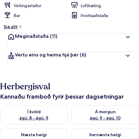
e
Veitingastaður
Loftkæling
i
Bar
Þvottaaðstaða
n
k
Sjá allt
u
n
Meginaðstaða
(11)
n
f
Vertu eins og heima hjá þér
(6)
r
á
f
e
Herbergisval
r
ð
a
Kannaðu framboð fyrir þessar dagsetningar
f
ó
Athuga framboð í kvöld ágú. 8 - ágú. 9
Athuga framboð á morgun ágú.
l
Í kvöld
Á morgun
k
ágú. 8 - ágú. 9
ágú. 9 - ágú. 10
i
Athuga framboð næstu helgi ágú. 14 - ágú. 16
Athuga framboð þarnæstu helg
Næsta helgi
Þarnæsta helgi