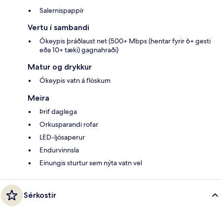
Salernispappír
Vertu í sambandi
Ókeypis þráðlaust net (500+ Mbps (hentar fyrir 6+ gesti
eða 10+ tæki) gagnahraði)
Matur og drykkur
Ókeypis vatn á flöskum
Meira
Þrif daglega
Orkusparandi rofar
LED-ljósaperur
Endurvinnsla
Einungis sturtur sem nýta vatn vel
Sérkostir