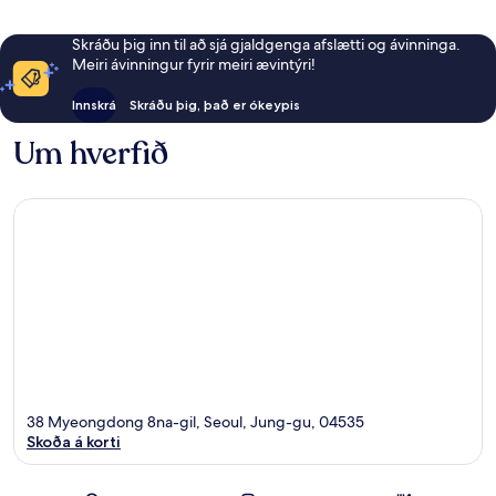
Skráðu þig inn til að sjá gjaldgenga afslætti og ávinninga.
Meiri ávinningur fyrir meiri ævintýri!
Innskrá
Skráðu þig, það er ókeypis
Um hverfið
38 Myeongdong 8na-gil, Seoul, Jung-gu, 04535
Skoða á korti