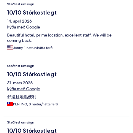
Staðfest umsögn
10/10 Stórkostlegt
14. apríl 2026
Þýða með Google
Beautiful hotel, prime location, excellent staff. We will be
coming back.
Jenny, 1 nætur/nátta ferð
Staðfest umsögn
10/10 Stórkostlegt
31. mars 2026
Þýða með Google
舒適且地點便利
PEI-TING, 3 nætur/nátta ferð
Staðfest umsögn
10/10 Stórkostlegt