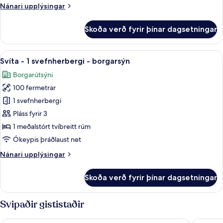
Nánari
Nánari upplýsingar
rúm
upplýsingar
-
fyrir
Skoða verð fyrir þínar dagsetningar
borgarsýn
Herbergi
-
1
Skoða
Svíta - 1 svefnherbergi - borgarsýn 
6
meðalstórt
Svíta - 1 svefnherbergi - borgarsýn
allar
tvíbreitt
Borgarútsýni
rúm
myndir
-
100 fermetrar
fyrir
borgarsýn
Svíta
1 svefnherbergi
-
Pláss fyrir 3
1
1 meðalstórt tvíbreitt rúm
svefnherbergi
Ókeypis þráðlaust net
-
Nánari
Nánari upplýsingar
borgarsýn
upplýsingar
fyrir
Skoða verð fyrir þínar dagsetningar
Svíta
-
1
Svipaðir gististaðir
svefnherbergi
-