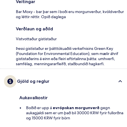
Veitingar
Bar Moxy - bar þar sem í boði eru morgunverður, kvöldverður
og léttir réttir. Opið daglega
Verðlaun og aðild
Vistvottaður gististaður
Þessi gististaður er þátttökuaðili verkefnisins Green Key
(Foundation for Environmental Education), sem mælir áhrif
gististaðarins á einn eða fleiri eftirtalinna þátta: umhverfi,
samfélag, menningararfleifð, staðbundið hagkerfi.
Gjöld og reglur
Aukavalkostir
Boðið er upp á
evrópskan morgunverð
gegn
aukagjaldi sem er um það bil 30000 KRW fyrir fullorðna
og 15000 KRW fyrir börn